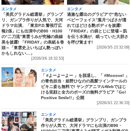
エンタメ
エンタメ
「美尻グラドル総選挙」グランプ
過激な露出のグラビアで“危ない
リ、ガンプラ作りが人気で、大河
ベビーフェイス”葉月つばさが濡
ドラマ出演、「東京P.D.警視庁広
れてほどける艶ボディを披露!
報2係」にも出演中のB90・H100
「FRIDAY」の袋とじに登場～肌
の“二刀流”東雲うみが究極の曲線
を伝う水滴が、眠っていた大胆さ
美を披露! 「FRIDAY」の表紙＆巻
を呼び覚ます!
頭～「東雲史上いちばん艶っぽい
[2026/3/5 23:32:09]
かもしれない…」
[2026/3/6 18:32:53]
エンタメ
「 #よーよーよー 」を脱退し、「 #Mooove! 」
の青色担当・姫野ひなのの黒髪ツインテールの
ビキニ姿も無料で! ヤングアニマルWebではじ
ける笑顔と全力のポーズの無料グラビア「Go!
Positive Smile!!」公開
[2026/3/1 22:36:33]
エンタメ
「美尻グラドル総選挙」グランプリ、ガンプラ
作りが人気で、大河ドラマにも出演のB90・
H100の“二刀流”東雲うみが猫耳メガネ制服グラ