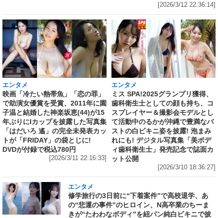
[2026/3/12 22:36:14]
エンタメ
エンタメ
映画「冷たい熱帯魚」「恋の罪」
ミス SPA!2025グランプリ獲得、
で助演女優賞を受賞、2011年に園
歯科衛生士としての顔も持ち、コ
子温と結婚した神楽坂恵(44)が15
スプレイヤー＆撮影会モデルとし
年ぶりにIカップを披露した写真集
て活動中のるかが沖縄で豊満なバ
「はだいろ 遙」の完全未発表カッ
ストの白ビキニ姿を披露! 泡まみ
トが「FRIDAY」の袋とじに!
れにも! デジタル写真集「美ボデ
DVDが付録で税込780円
ィ歯科衛生士」発売記念で誌面カ
[2026/3/11 22:16:33]
ット公開
[2026/3/10 18:36:27]
エンタメ
修学旅行の3日前に“下着案件”で高校退学、あ
の“悲運の事件”のヒロイン、N高卒業のちーま
きが“たわわなボディ”を紐パン純白ビキニで披