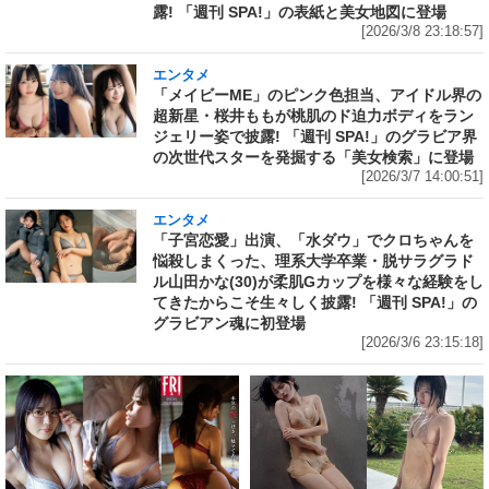
露! 「週刊 SPA!」の表紙と美女地図に登場
[2026/3/8 23:18:57]
エンタメ
「メイビーME」のピンク色担当、アイドル界の
超新星・桜井ももが桃肌のド迫力ボディをラン
ジェリー姿で披露! 「週刊 SPA!」のグラビア界
の次世代スターを発掘する「美女検索」に登場
[2026/3/7 14:00:51]
エンタメ
「子宮恋愛」出演、「水ダウ」でクロちゃんを
悩殺しまくった、理系大学卒業・脱サラグラド
ル山田かな(30)が柔肌Gカップを様々な経験をし
てきたからこそ生々しく披露! 「週刊 SPA!」の
グラビアン魂に初登場
[2026/3/6 23:15:18]