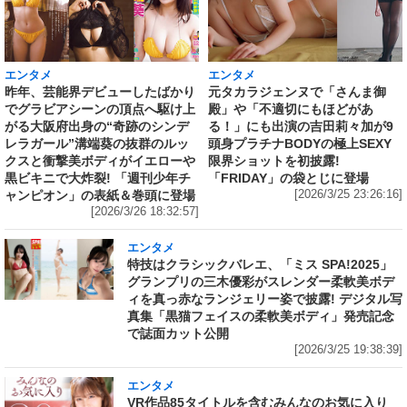
エンタメ
エンタメ
昨年、芸能界デビューしたばかり
元タカラジェンヌで「さんま御
でグラビアシーンの頂点へ駆け上
殿」や「不適切にもほどがあ
がる大阪府出身の“奇跡のシンデ
る！」にも出演の吉田莉々加が9
レラガール”溝端葵の抜群のルッ
頭身プラチナBODYの極上SEXY
クスと衝撃美ボディがイエローや
限界ショットを初披露!
黒ビキニで大炸裂! 「週刊少年チ
「FRIDAY」の袋とじに登場
ャンピオン」の表紙＆巻頭に登場
[2026/3/25 23:26:16]
[2026/3/26 18:32:57]
エンタメ
特技はクラシックバレエ、「ミス SPA!2025」
グランプリの三木優彩がスレンダー柔軟美ボデ
ィを真っ赤なランジェリー姿で披露! デジタル写
真集「黒猫フェイスの柔軟美ボディ」発売記念
で誌面カット公開
[2026/3/25 19:38:39]
エンタメ
VR作品85タイトルを含むみんなのお気に入り