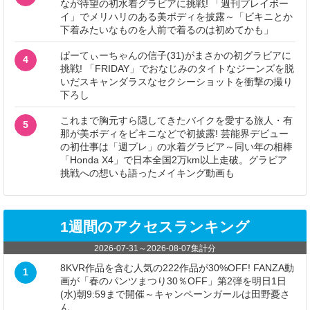
なが待望の初水着グラビアに挑戦! 「週刊プレイボー
イ」でメリハリのある美ボディを披露～「ビキニとか
下着みたいなものを人前で着るのは初めてかも」
ぱーてぃーちゃんの信子(31)がまさかの初グラビアに
4
挑戦! 「FRIDAY」でおなじみのタイトなジーンズを脱
いだスキャンダラスなセクシーショットを衝撃の撮り
下ろし
これまで胸元すら隠してきたバイクを愛する旅人・有
5
那が美ボディをビキニなどで初披露! 芸能界デビュー
の初仕事は「週プレ」の水着グラビア～同い年の相棒
「Honda X4」で日本全国2万km以上走破。グラビア
挑戦への想いも語ったメイキング動画も
1週間のアクセスランキング
2026-07-31
～
2026-08-07
集計分
8KVR作品を含む人気の222作品が30%OFF! FANZA動
1
画が「春のパンツまつり30％OFF」第2弾を明日1日
(水)朝9:59まで開催～キャンペーンガールは田野憂さ
ん