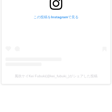
この投稿をInstagramで見る
風吹ケイKei Fubuki(@kei_fubuki_)がシェアした投稿