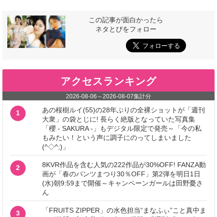
この記事が面白かったら
ネタとぴをフォロー
アクセスランキング
2026-08-06
～
2026-08-07
集計分
あの桜樹ルイ(55)の28年ぶりの全裸ショットが「週刊
1
大衆」の袋とじに! 長らく絶版となっていた写真集
「櫻 - SAKURA -」もデジタル限定で発売～「今の私
もみたい！という声に調子にのってしまいました
(^◇^;)」
8KVR作品を含む人気の222作品が30%OFF! FANZA動
2
画が「春のパンツまつり30％OFF」第2弾を明日1日
(水)朝9:59まで開催～キャンペーンガールは田野憂さ
ん
「FRUITS ZIPPER」の水色担当“まなふぃ”こと真中ま
3