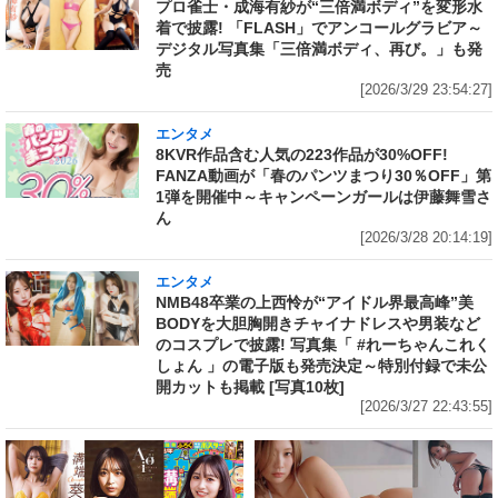
プロ雀士・成海有紗が“三倍満ボディ”を変形水
着で披露! 「FLASH」でアンコールグラビア～
デジタル写真集「三倍満ボディ、再び。」も発
売
[2026/3/29 23:54:27]
エンタメ
8KVR作品含む人気の223作品が30%OFF!
FANZA動画が「春のパンツまつり30％OFF」第
1弾を開催中～キャンペーンガールは伊藤舞雪さ
ん
[2026/3/28 20:14:19]
エンタメ
NMB48卒業の上西怜が“アイドル界最高峰”美
BODYを大胆胸開きチャイナドレスや男装など
のコスプレで披露! 写真集「 #れーちゃんこれく
しょん 」の電子版も発売決定～特別付録で未公
開カットも掲載 [写真10枚]
[2026/3/27 22:43:55]