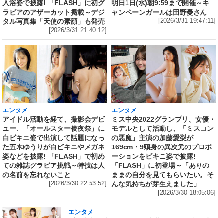
入浴姿で披露! 「FLASH」に初グ
明日1日(水)朝9:59まで開催～キ
ラビアのアザーカット掲載～デジ
ャンペーンガールは田野憂さん
タル写真集「天使の素顔」も発売
[2026/3/31 19:47:11]
[2026/3/31 21:40:12]
エンタメ
エンタメ
アイドル活動を経て、撮影会デビ
ミス中央2022グランプリ、女優・
ュー、「オールスター後夜祭」に
モデルとして活動し、「ミスコン
白ビキニ姿で出演して話題になっ
の悪魔」主演の加藤愛梨が
た五木ゆうりが白ビキニやメガネ
169cm・9頭身の異次元のプロポ
姿などを披露! 「FLASH」で初め
ーションをビキニ姿で披露!
ての雑誌グラビア挑戦～特技は人
「FLASH」に初登場～「ありの
の名前を忘れないこと
ままの自分を見てもらいたい。そ
[2026/3/30 22:53:52]
んな気持ちが芽生えました」
[2026/3/30 18:05:06]
エンタメ