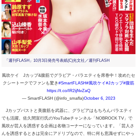
「週刊FLASH」10月3日発売号表紙(C)光文社／週刊FLASH
風吹ケイ Jカップ&腹筋でグラビア・バラエティを席巻中！攻めたセ
クシートークでファンも驚き
#SmartFLASH
#風吹ケイ
#Jカップ
#腹筋
https://t.co/IR2ijNvZaQ
— SmartFLASH (@info_smafla)
October 6, 2023
Jカップバストと美腹筋を武器に、グラビアはもちろんバラエティ
でも活躍。佐久間宣行氏のYouTubeチャンネル「NOBROCK TV」で
風吹が芸人を誘惑する企画は名物コーナーになっています。「芸人さ
んを誘惑するときは完全にアドリブなので、特に何も意識せずにやっ