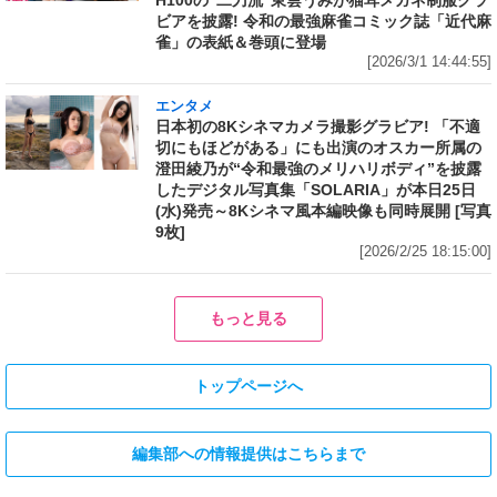
ビアを披露! 令和の最強麻雀コミック誌「近代麻
雀」の表紙＆巻頭に登場
[2026/3/1 14:44:55]
エンタメ
日本初の8Kシネマカメラ撮影グラビア! 「不適
切にもほどがある」にも出演のオスカー所属の
澄田綾乃が“令和最強のメリハリボディ”を披露
したデジタル写真集「SOLARIA」が本日25日
(水)発売～8Kシネマ風本編映像も同時展開 [写真
9枚]
[2026/2/25 18:15:00]
もっと見る
トップページへ
編集部への情報提供はこちらまで