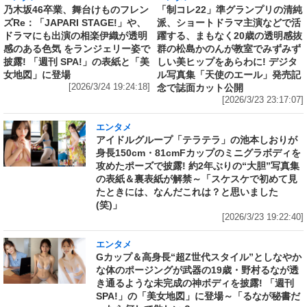
乃木坂46卒業、舞台けものフレン
「制コレ22」準グランプリの清純
ズRe：「JAPARI STAGE!」や、
派、ショートドラマ主演などで活
ドラマにも出演の相楽伊織が透明
躍する、まもなく20歳の透明感抜
感のある色気 をランジェリー姿で
群の松島かのんが教室でみずみず
披露! 「週刊 SPA!」の表紙と「美
しい美ヒップをあらわに! デジタ
女地図」に登場
ル写真集「天使のエール」発売記
[2026/3/24 19:24:18]
念で誌面カット公開
[2026/3/23 23:17:07]
エンタメ
アイドルグループ「テラテラ」の池本しおりが
身長150cm・81cmFカップのミニグラボディを
攻めたポーズで披露! 約2年ぶりの“大胆”写真集
の表紙＆裏表紙が解禁～「スケスケで初めて見
たときには、なんだこれは？と思いました
(笑)」
[2026/3/23 19:22:40]
エンタメ
Gカップ＆高身長“超Z世代スタイル”としなやか
な体のポージングが武器の19歳・野村るなが透
き通るような未完成の神ボディを披露! 「週刊
SPA!」の「美女地図」に登場～「るなが秘書だ