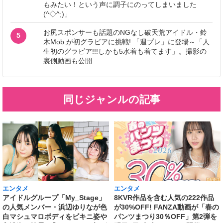
もみたい！という声に調子にのってしまいました
(^◇^;)」
お尻スポンサーも話題のNGなし破天荒アイドル・鈴
5
木Mob.が初グラビアに挑戦! 「週プレ」に登場～「人
生初のグラビア!!!しかも5水着も着てます」。撮影の
裏側動画も公開
同じジャンルの記事
エンタメ
エンタメ
アイドルグループ「My_Stage」
8KVR作品を含む人気の222作品
の人気メンバー・浜辺ゆりなが色
が30%OFF! FANZA動画が「春の
白マシュマロボディをビキニ姿や
パンツまつり30％OFF」第2弾を