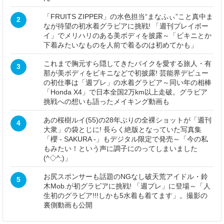
「FRUITS ZIPPER」の水色担当“まなふぃ”こと真中ま
2
なが待望の初水着グラビアに挑戦! 「週刊プレイボー
イ」でメリハリのある美ボディを披露～「ビキニとか
下着みたいなものを人前で着るのは初めてかも」
これまで胸元すら隠してきたバイクを愛する旅人・有
3
那が美ボディをビキニなどで初披露! 芸能界デビュー
の初仕事は「週プレ」の水着グラビア～同い年の相棒
「Honda X4」で日本全国2万km以上走破。グラビア
挑戦への想いも語ったメイキング動画も
あの桜樹ルイ(55)の28年ぶりの全裸ショットが「週刊
4
大衆」の袋とじに! 長らく絶版となっていた写真集
「櫻 - SAKURA -」もデジタル限定で発売～「今の私
もみたい！という声に調子にのってしまいました
(^◇^;)」
お尻スポンサーも話題のNGなし破天荒アイドル・鈴
5
木Mob.が初グラビアに挑戦! 「週プレ」に登場～「人
生初のグラビア!!!しかも5水着も着てます」。撮影の
裏側動画も公開