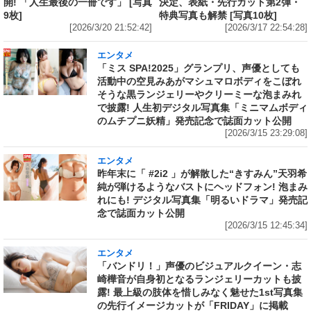
開! 「人生最後の一冊です」 [写真
決定、表紙・先行カット第2弾・
9枚]
特典写真も解禁 [写真10枚]
[2026/3/20 21:52:42]
[2026/3/17 22:54:28]
エンタメ
「ミス SPA!2025」グランプリ、声優としても
活動中の空見みあがマシュマロボディをこぼれ
そうな黒ランジェリーやクリーミーな泡まみれ
で披露! 人生初デジタル写真集「ミニマムボディ
のムチプニ妖精」発売記念で誌面カット公開
[2026/3/15 23:29:08]
エンタメ
昨年末に「 #2i2 」が解散した“きすみん”天羽希
純が弾けるようなバストにヘッドフォン! 泡まみ
れにも! デジタル写真集「明るいドラマ」発売記
念で誌面カット公開
[2026/3/15 12:45:34]
エンタメ
「バンドリ！」声優のビジュアルクイーン・志
崎樺音が自身初となるランジェリーカットも披
露! 最上級の肢体を惜しみなく魅せた1st写真集
の先行イメージカットが「FRIDAY」に掲載