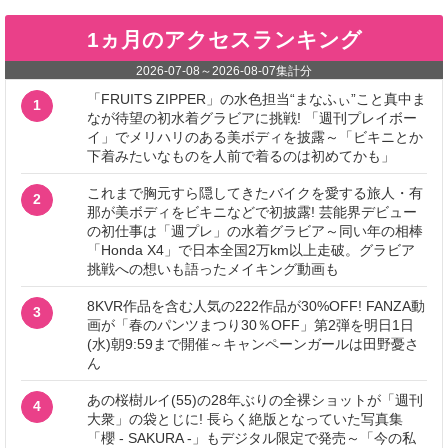
1ヵ月のアクセスランキング
2026-07-08
～
2026-08-07
集計分
「FRUITS ZIPPER」の水色担当“まなふぃ”こと真中ま
1
なが待望の初水着グラビアに挑戦! 「週刊プレイボー
イ」でメリハリのある美ボディを披露～「ビキニとか
下着みたいなものを人前で着るのは初めてかも」
これまで胸元すら隠してきたバイクを愛する旅人・有
2
那が美ボディをビキニなどで初披露! 芸能界デビュー
の初仕事は「週プレ」の水着グラビア～同い年の相棒
「Honda X4」で日本全国2万km以上走破。グラビア
挑戦への想いも語ったメイキング動画も
8KVR作品を含む人気の222作品が30%OFF! FANZA動
3
画が「春のパンツまつり30％OFF」第2弾を明日1日
(水)朝9:59まで開催～キャンペーンガールは田野憂さ
ん
あの桜樹ルイ(55)の28年ぶりの全裸ショットが「週刊
4
大衆」の袋とじに! 長らく絶版となっていた写真集
「櫻 - SAKURA -」もデジタル限定で発売～「今の私