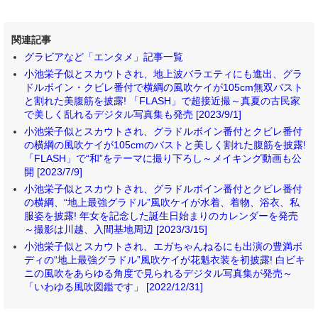
関連記事
グラビアなど「エンタメ」記事一覧
小池栄子似とスカウトされ、地上波バラエティにも進出、グラ
ドルボイン・クビレ番付で横綱の風吹ケイが105cm無双バスト
と割れた美腹筋を披露! 「FLASH」で超接近撮～真夏の古民家
で美しく乱れるデジタル写真集も発売 [2023/9/1]
小池栄子似とスカウトされ、グラドルボイン番付とクビレ番付
の横綱の風吹ケイが105cmのバストと美しく割れた腹筋を披露!
「FLASH」で“和”をテーマに撮り下ろし～メイキング動画も公
開 [2023/7/9]
小池栄子似とスカウトされ、グラドルボイン番付とクビレ番付
の横綱、“地上最強グラドル”風吹ケイが水着、着物、浴衣、私
服姿を披露! 年女を記念した誕生日始まりのカレンダーを発売
～撮影は川越、入間基地周辺 [2023/3/15]
小池栄子似とスカウトされ、エガちゃんねるにも出演の豊満ボ
ディの“地上最強グラドル”風吹ケイが花魁衣装を初披露! 白ビキ
ニの風吹をあらゆる角度で見られるデジタル写真集が発売～
「いわゆる風吹図鑑です」 [2022/12/31]