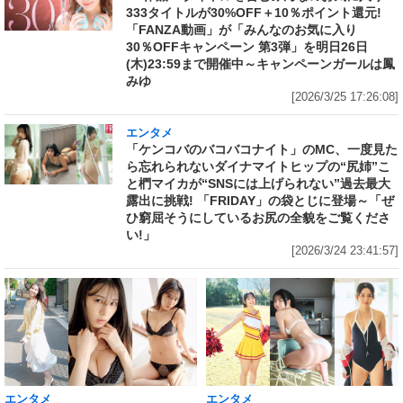
333タイトルが30%OFF＋10％ポイント還元!
「FANZA動画」が「みんなのお気に入り
30％OFFキャンペーン 第3弾」を明日26日
(木)23:59まで開催中～キャンペーンガールは鳳
みゆ
[2026/3/25 17:26:08]
エンタメ
「ケンコバのバコバコナイト」のMC、一度見た
ら忘れられないダイナマイトヒップの“尻姉”こ
と椚マイカが“SNSには上げられない”過去最大
露出に挑戦! 「FRIDAY」の袋とじに登場～「ぜ
ひ窮屈そうにしているお尻の全貌をご覧くださ
い!」
[2026/3/24 23:41:57]
エンタメ
エンタメ