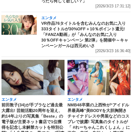
ったら何して欲しい？」
[2026/3/23 17:31:12]
エンタメ
VR作品76タイトルを含むみんなのお気に入り
333タイトルが30%OFF＋10％ポイント還元!
「FANZA動画」が「みんなのお気に入り
30％OFFキャンペーン 第2弾」を開催中～キャ
ンペーンガールは西元めいさ
[2026/3/23 16:36:40]
エンタメ
エンタメ
前田敦子(34)が手ブラなど過去最
NMB48卒業の上西怜が“アイドル
大露出! 芸能活動20周年を迎え、
界最高峰”美BODYを大胆胸開き
約14年ぶりの写真集「Beste」の
チャイナドレスや男装などのコス
電子版が主要ネット書店で1位獲
プレで披露! 写真集のタイトルが
得を記念し未解禁カットを特別公
「 #れーちゃんこれくしょん 」に