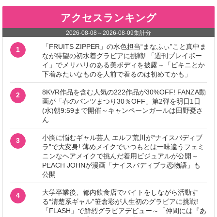
アクセスランキング
2026-08-08
～
2026-08-09
集計分
「FRUITS ZIPPER」の水色担当“まなふぃ”こと真中ま
1
なが待望の初水着グラビアに挑戦! 「週刊プレイボー
イ」でメリハリのある美ボディを披露～「ビキニとか
下着みたいなものを人前で着るのは初めてかも」
8KVR作品を含む人気の222作品が30%OFF! FANZA動
2
画が「春のパンツまつり30％OFF」第2弾を明日1日
(水)朝9:59まで開催～キャンペーンガールは田野憂さ
ん
小胸に悩むギャル芸人 エルフ荒川が“ナイスバディブ
3
ラ”で大変身! 薄めメイクでいつもとは一味違うフェミ
ニンなヘアメイクで挑んだ着用ビジュアルが公開～
PEACH JOHNが漫画「ナイスバディブラ恋物語」も
公開
大学卒業後、都内飲食店でバイトをしながら活動す
4
る“清楚系ギャル”笹倉彩が人生初のグラビアに挑戦!
「FLASH」で鮮烈グラビアデビュー～「仲間には『あ