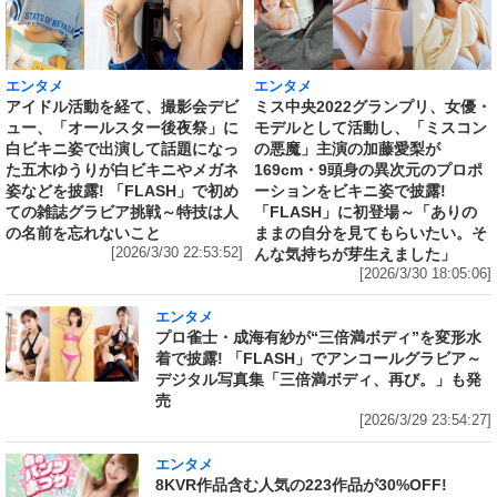
エンタメ
エンタメ
アイドル活動を経て、撮影会デビ
ミス中央2022グランプリ、女優・
ュー、「オールスター後夜祭」に
モデルとして活動し、「ミスコン
白ビキニ姿で出演して話題になっ
の悪魔」主演の加藤愛梨が
た五木ゆうりが白ビキニやメガネ
169cm・9頭身の異次元のプロポ
姿などを披露! 「FLASH」で初め
ーションをビキニ姿で披露!
ての雑誌グラビア挑戦～特技は人
「FLASH」に初登場～「ありの
の名前を忘れないこと
ままの自分を見てもらいたい。そ
[2026/3/30 22:53:52]
んな気持ちが芽生えました」
[2026/3/30 18:05:06]
エンタメ
プロ雀士・成海有紗が“三倍満ボディ”を変形水
着で披露! 「FLASH」でアンコールグラビア～
デジタル写真集「三倍満ボディ、再び。」も発
売
[2026/3/29 23:54:27]
エンタメ
8KVR作品含む人気の223作品が30%OFF!