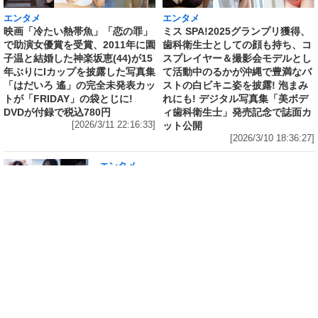
エンタメ
エンタメ
映画「冷たい熱帯魚」「恋の罪」
ミス SPA!2025グランプリ獲得、
で助演女優賞を受賞、2011年に園
歯科衛生士としての顔も持ち、コ
子温と結婚した神楽坂恵(44)が15
スプレイヤー＆撮影会モデルとし
年ぶりにIカップを披露した写真集
て活動中のるかが沖縄で豊満なバ
「はだいろ 遙」の完全未発表カッ
ストの白ビキニ姿を披露! 泡まみ
トが「FRIDAY」の袋とじに!
れにも! デジタル写真集「美ボデ
DVDが付録で税込780円
ィ歯科衛生士」発売記念で誌面カ
[2026/3/11 22:16:33]
ット公開
[2026/3/10 18:36:27]
エンタメ
修学旅行の3日前に“下着案件”で高校退学、あ
の“悲運の事件”のヒロイン、N高卒業のちーま
きが“たわわなボディ”を紐パン純白ビキニで披
露! 「週刊 SPA!」の表紙と美女地図に登場
[2026/3/8 23:18:57]
エンタメ
「メイビーME」のピンク色担当、アイドル界の
超新星・桜井ももが桃肌のド迫力ボディをラン
ジェリー姿で披露! 「週刊 SPA!」のグラビア界
の次世代スターを発掘する「美女検索」に登場