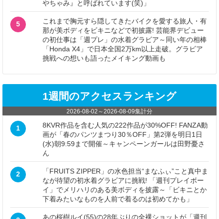
やちゃみ』と呼ばれています(笑)」
これまで胸元すら隠してきたバイクを愛する旅人・有
5
那が美ボディをビキニなどで初披露! 芸能界デビュー
の初仕事は「週プレ」の水着グラビア～同い年の相棒
「Honda X4」で日本全国2万km以上走破。グラビア
挑戦への想いも語ったメイキング動画も
1週間のアクセスランキング
2026-08-02
～
2026-08-09
集計分
8KVR作品を含む人気の222作品が30%OFF! FANZA動
1
画が「春のパンツまつり30％OFF」第2弾を明日1日
(水)朝9:59まで開催～キャンペーンガールは田野憂さ
ん
「FRUITS ZIPPER」の水色担当“まなふぃ”こと真中ま
2
なが待望の初水着グラビアに挑戦! 「週刊プレイボー
イ」でメリハリのある美ボディを披露～「ビキニとか
下着みたいなものを人前で着るのは初めてかも」
あの桜樹ルイ(55)の28年ぶりの全裸ショットが「週刊