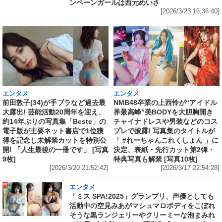
ンペーンガールは西元めいさ
[2026/3/23 16:36:40]
エンタメ
エンタメ
前田敦子(34)が手ブラなど過去最
NMB48卒業の上西怜が“アイドル
大露出! 芸能活動20周年を迎え、
界最高峰”美BODYを大胆胸開き
約14年ぶりの写真集「Beste」の
チャイナドレスや男装などのコス
電子版が主要ネット書店で1位獲
プレで披露! 写真集のタイトルが
得を記念し未解禁カットを特別公
「 #れーちゃんこれくしょん 」に
開! 「人生最後の一冊です」 [写真
決定、表紙・先行カット第2弾・
9枚]
特典写真も解禁 [写真10枚]
[2026/3/20 21:52:42]
[2026/3/17 22:54:28]
エンタメ
「ミス SPA!2025」グランプリ、声優としても
活動中の空見みあがマシュマロボディをこぼれ
そうな黒ランジェリーやクリーミーな泡まみれ