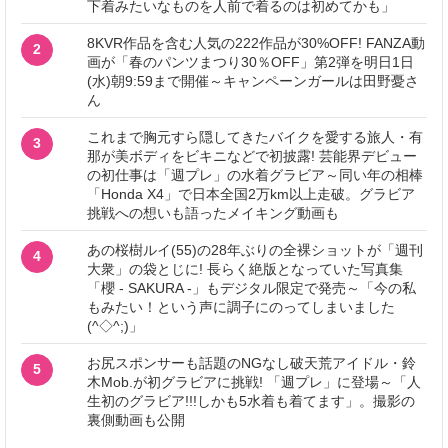
下着みたいなものを人前で着るのは初めてかも」
8KVR作品を含む人気の222作品が30%OFF! FANZA動
2
画が「春のパンツまつり30％OFF」第2弾を明日1日
(水)朝9:59まで開催～キャンペーンガールは田野憂さ
ん
これまで胸元すら隠してきたバイクを愛する旅人・有
3
那が美ボディをビキニなどで初披露! 芸能界デビュー
の初仕事は「週プレ」の水着グラビア～同い年の相棒
「Honda X4」で日本全国2万km以上走破。グラビア
挑戦への想いも語ったメイキング動画も
あの桜樹ルイ(55)の28年ぶりの全裸ショットが「週刊
4
大衆」の袋とじに! 長らく絶版となっていた写真集
「櫻 - SAKURA -」もデジタル限定で発売～「今の私
もみたい！という声に調子にのってしまいました
(^◇^;)」
お尻スポンサーも話題のNGなし破天荒アイドル・鈴
5
木Mob.が初グラビアに挑戦! 「週プレ」に登場～「人
生初のグラビア!!!しかも5水着も着てます」。撮影の
裏側動画も公開