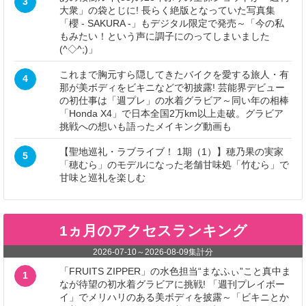
3
大衆」の袋とじに! 長らく絶版となっていた写真集
「櫻 - SAKURA -」もデジタル限定で発売～「今の私
もみたい！という声に調子にのってしまいました
(^◇^;)」
これまで胸元すら隠してきたバイクを愛する旅人・有
4
那が美ボディをビキニなどで初披露! 芸能界デビュー
の初仕事は「週プレ」の水着グラビア～同い年の相棒
「Honda X4」で日本全国2万km以上走破。グラビア
挑戦への想いも語ったメイキング動画も
【聖地巡礼・ラブライブ！ 1期（1）】穂乃果の実家
5
「穂むら」のモデルになった老舗甘味処「竹むら」で
甘味と巡礼を楽しむ
1ヵ月のアクセスランキング
2026-07-10
～
2026-08-09
集計分
「FRUITS ZIPPER」の水色担当“まなふぃ”こと真中ま
1
なが待望の初水着グラビアに挑戦! 「週刊プレイボー
イ」でメリハリのある美ボディを披露～「ビキニとか