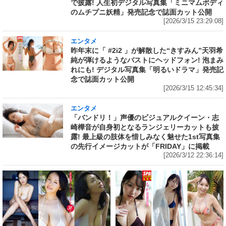
で披露! 人生初デジタル写真集「ミニマムボディ
のムチプニ妖精」発売記念で誌面カット公開
[2026/3/15 23:29:08]
エンタメ
昨年末に「 #2i2 」が解散した“きすみん”天羽希
純が弾けるようなバストにヘッドフォン! 泡まみ
れにも! デジタル写真集「明るいドラマ」発売記
念で誌面カット公開
[2026/3/15 12:45:34]
エンタメ
「バンドリ！」声優のビジュアルクイーン・志
崎樺音が自身初となるランジェリーカットも披
露! 最上級の肢体を惜しみなく魅せた1st写真集
の先行イメージカットが「FRIDAY」に掲載
[2026/3/12 22:36:14]