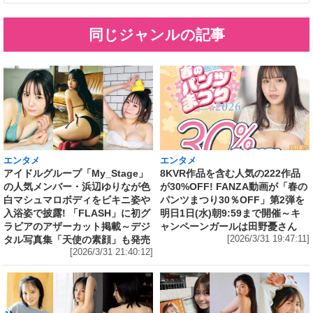
同じジャンルの記事
エンタメ
エンタメ
アイドルグループ「My_Stage」
8KVR作品を含む人気の222作品
の人気メンバー・浜辺ゆりなが色
が30%OFF! FANZA動画が「春の
白マシュマロボディをビキニ姿や
パンツまつり30％OFF」第2弾を
入浴姿で披露! 「FLASH」に初グ
明日1日(水)朝9:59まで開催～キ
ラビアのアザーカット掲載～デジ
ャンペーンガールは田野憂さん
タル写真集「天使の素顔」も発売
[2026/3/31 19:47:11]
[2026/3/31 21:40:12]