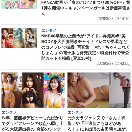
FANZA動画が「春のパンツまつり30％OFF」第
1弾を開催中～キャンペーンガールは伊藤舞雪さ
ん
[2026/3/28 20:14:19]
エンタメ
NMB48卒業の上西怜が“アイドル界最高峰”美
BODYを大胆胸開きチャイナドレスや男装など
のコスプレで披露! 写真集「 #れーちゃんこれく
しょん 」の電子版も発売決定～特別付録で未公
開カットも掲載 [写真10枚]
[2026/3/27 22:43:55]
エンタメ
エンタメ
昨年、芸能界デビューしたばかり
元タカラジェンヌで「さんま御
でグラビアシーンの頂点へ駆け上
殿」や「不適切にもほどがあ
がる大阪府出身の“奇跡のシンデ
る！」にも出演の吉田莉々加が9