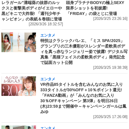
レラガール”溝端葵の抜群のルッ
頭身プラチナBODYの極上SEXY
クスと衝撃美ボディがイエローや
限界ショットを初披露!
黒ビキニで大炸裂! 「週刊少年チ
「FRIDAY」の袋とじに登場
ャンピオン」の表紙＆巻頭に登場
[2026/3/25 23:26:16]
[2026/3/26 18:32:57]
エンタメ
特技はクラシックバレエ、「ミス SPA!2025」
グランプリの三木優彩がスレンダー柔軟美ボデ
ィを真っ赤なランジェリー姿で披露! デジタル写
真集「黒猫フェイスの柔軟美ボディ」発売記念
で誌面カット公開
[2026/3/25 19:38:39]
エンタメ
VR作品85タイトルを含むみんなのお気に入り
333タイトルが30%OFF＋10％ポイント還元!
「FANZA動画」が「みんなのお気に入り
30％OFFキャンペーン 第3弾」を明日26日
(木)23:59まで開催中～キャンペーンガールは鳳
みゆ
[2026/3/25 17:26:08]
エンタメ