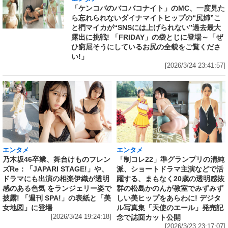
「ケンコバのバコバコナイト」のMC、一度見た
ら忘れられないダイナマイトヒップの“尻姉”こ
と椚マイカが“SNSには上げられない”過去最大
露出に挑戦! 「FRIDAY」の袋とじに登場～「ぜ
ひ窮屈そうにしているお尻の全貌をご覧くださ
い!」
[2026/3/24 23:41:57]
エンタメ
エンタメ
乃木坂46卒業、舞台けものフレン
「制コレ22」準グランプリの清純
ズRe：「JAPARI STAGE!」や、
派、ショートドラマ主演などで活
ドラマにも出演の相楽伊織が透明
躍する、まもなく20歳の透明感抜
感のある色気 をランジェリー姿で
群の松島かのんが教室でみずみず
披露! 「週刊 SPA!」の表紙と「美
しい美ヒップをあらわに! デジタ
女地図」に登場
ル写真集「天使のエール」発売記
[2026/3/24 19:24:18]
念で誌面カット公開
[2026/3/23 23:17:07]