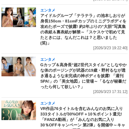
エンタメ
アイドルグループ「テラテラ」の池本しおりが
身長150cm・81cmFカップのミニグラボディを
攻めたポーズで披露! 約2年ぶりの“大胆”写真集
の表紙＆裏表紙が解禁～「スケスケで初めて見
たときには、なんだこれは？と思いました
(笑)」
[2026/3/23 19:22:40]
エンタメ
Gカップ＆高身長“超Z世代スタイル”としなやか
な体のポージングが武器の19歳・野村るなが透
き通るような未完成の神ボディを披露! 「週刊
SPA!」の「美女地図」に登場～「るなが秘書だ
ったら何して欲しい？」
[2026/3/23 17:31:12]
エンタメ
VR作品76タイトルを含むみんなのお気に入り
333タイトルが30%OFF＋10％ポイント還元!
「FANZA動画」が「みんなのお気に入り
30％OFFキャンペーン 第2弾」を開催中～キャ