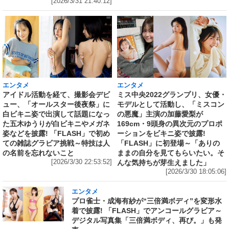
[2026/3/31 21:40:12]
エンタメ
エンタメ
アイドル活動を経て、撮影会デビ
ミス中央2022グランプリ、女優・
ュー、「オールスター後夜祭」に
モデルとして活動し、「ミスコン
白ビキニ姿で出演して話題になっ
の悪魔」主演の加藤愛梨が
た五木ゆうりが白ビキニやメガネ
169cm・9頭身の異次元のプロポ
姿などを披露! 「FLASH」で初め
ーションをビキニ姿で披露!
ての雑誌グラビア挑戦～特技は人
「FLASH」に初登場～「ありの
の名前を忘れないこと
ままの自分を見てもらいたい。そ
[2026/3/30 22:53:52]
んな気持ちが芽生えました」
[2026/3/30 18:05:06]
エンタメ
プロ雀士・成海有紗が“三倍満ボディ”を変形水
着で披露! 「FLASH」でアンコールグラビア～
デジタル写真集「三倍満ボディ、再び。」も発