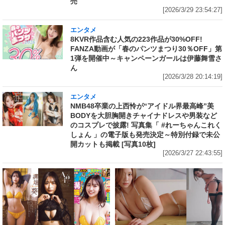
売
[2026/3/29 23:54:27]
エンタメ
8KVR作品含む人気の223作品が30%OFF!
FANZA動画が「春のパンツまつり30％OFF」第
1弾を開催中～キャンペーンガールは伊藤舞雪さ
ん
[2026/3/28 20:14:19]
エンタメ
NMB48卒業の上西怜が“アイドル界最高峰”美
BODYを大胆胸開きチャイナドレスや男装など
のコスプレで披露! 写真集「 #れーちゃんこれく
しょん 」の電子版も発売決定～特別付録で未公
開カットも掲載 [写真10枚]
[2026/3/27 22:43:55]