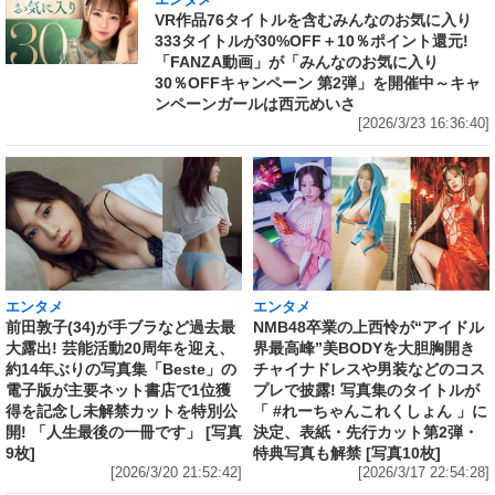
エンタメ
VR作品76タイトルを含むみんなのお気に入り
333タイトルが30%OFF＋10％ポイント還元!
「FANZA動画」が「みんなのお気に入り
30％OFFキャンペーン 第2弾」を開催中～キャ
ンペーンガールは西元めいさ
[2026/3/23 16:36:40]
エンタメ
エンタメ
前田敦子(34)が手ブラなど過去最
NMB48卒業の上西怜が“アイドル
大露出! 芸能活動20周年を迎え、
界最高峰”美BODYを大胆胸開き
約14年ぶりの写真集「Beste」の
チャイナドレスや男装などのコス
電子版が主要ネット書店で1位獲
プレで披露! 写真集のタイトルが
得を記念し未解禁カットを特別公
「 #れーちゃんこれくしょん 」に
開! 「人生最後の一冊です」 [写真
決定、表紙・先行カット第2弾・
9枚]
特典写真も解禁 [写真10枚]
[2026/3/20 21:52:42]
[2026/3/17 22:54:28]