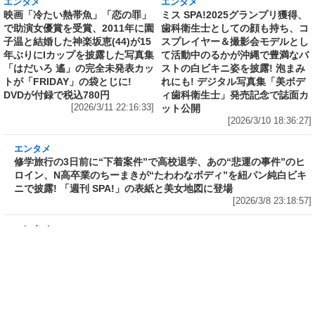
エンタメ
エンタメ
映画「冷たい熱帯魚」「恋の罪」
ミス SPA!2025グランプリ獲得、
で助演女優賞を受賞、2011年に園
歯科衛生士としての顔も持ち、コ
子温と結婚した神楽坂恵(44)が15
スプレイヤー＆撮影会モデルとし
年ぶりにIカップを披露した写真集
て活動中のるかが沖縄で豊満なバ
「はだいろ 遙」の完全未発表カッ
ストの白ビキニ姿を披露! 泡まみ
トが「FRIDAY」の袋とじに!
れにも! デジタル写真集「美ボデ
DVDが付録で税込780円
ィ歯科衛生士」発売記念で誌面カ
[2026/3/11 22:16:33]
ット公開
[2026/3/10 18:36:27]
エンタメ
修学旅行の3日前に“下着案件”で高校退学、あ
の“悲運の事件”のヒロイン、N高卒業のちーま
きが“たわわなボディ”を紐パン純白ビキニで披
露! 「週刊 SPA!」の表紙と美女地図に登場
[2026/3/8 23:18:57]