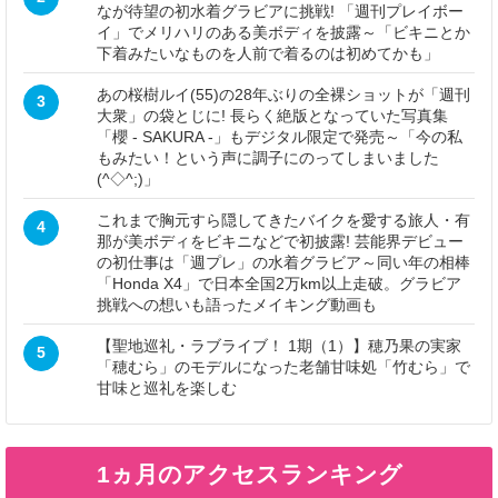
なが待望の初水着グラビアに挑戦! 「週刊プレイボー
イ」でメリハリのある美ボディを披露～「ビキニとか
下着みたいなものを人前で着るのは初めてかも」
あの桜樹ルイ(55)の28年ぶりの全裸ショットが「週刊
3
大衆」の袋とじに! 長らく絶版となっていた写真集
「櫻 - SAKURA -」もデジタル限定で発売～「今の私
もみたい！という声に調子にのってしまいました
(^◇^;)」
これまで胸元すら隠してきたバイクを愛する旅人・有
4
那が美ボディをビキニなどで初披露! 芸能界デビュー
の初仕事は「週プレ」の水着グラビア～同い年の相棒
「Honda X4」で日本全国2万km以上走破。グラビア
挑戦への想いも語ったメイキング動画も
【聖地巡礼・ラブライブ！ 1期（1）】穂乃果の実家
5
「穂むら」のモデルになった老舗甘味処「竹むら」で
甘味と巡礼を楽しむ
1ヵ月のアクセスランキング