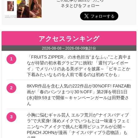
ネタとぴをフォロー
アクセスランキング
2026-08-08
～
2026-08-09
集計分
「FRUITS ZIPPER」の水色担当“まなふぃ”こと真中ま
1
なが待望の初水着グラビアに挑戦! 「週刊プレイボー
イ」でメリハリのある美ボディを披露～「ビキニとか
下着みたいなものを人前で着るのは初めてかも」
8KVR作品を含む人気の222作品が30%OFF! FANZA動
2
画が「春のパンツまつり30％OFF」第2弾を明日1日
(水)朝9:59まで開催～キャンペーンガールは田野憂さ
ん
小胸に悩むギャル芸人 エルフ荒川が“ナイスバディブ
3
ラ”で大変身! 薄めメイクでいつもとは一味違うフェミ
ニンなヘアメイクで挑んだ着用ビジュアルが公開～
PEACH JOHNが漫画「ナイスバディブラ恋物語」も