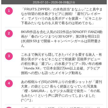
2026-07-10
～
2026-08-09
集計分
「FRUITS ZIPPER」の水色担当“まなふぃ”こと真中ま
1
なが待望の初水着グラビアに挑戦! 「週刊プレイボー
イ」でメリハリのある美ボディを披露～「ビキニとか
下着みたいなものを人前で着るのは初めてかも」
8KVR作品を含む人気の222作品が30%OFF! FANZA動
2
画が「春のパンツまつり30％OFF」第2弾を明日1日
(水)朝9:59まで開催～キャンペーンガールは田野憂さ
ん
これまで胸元すら隠してきたバイクを愛する旅人・有
3
那が美ボディをビキニなどで初披露! 芸能界デビュー
の初仕事は「週プレ」の水着グラビア～同い年の相棒
「Honda X4」で日本全国2万km以上走破。グラビア
挑戦への想いも語ったメイキング動画も
あの桜樹ルイ(55)の28年ぶりの全裸ショットが「週刊
4
大衆」の袋とじに! 長らく絶版となっていた写真集
「櫻 - SAKURA -」もデジタル限定で発売～「今の私
もみたい！という声に調子にのってしまいました
(^◇^;)」