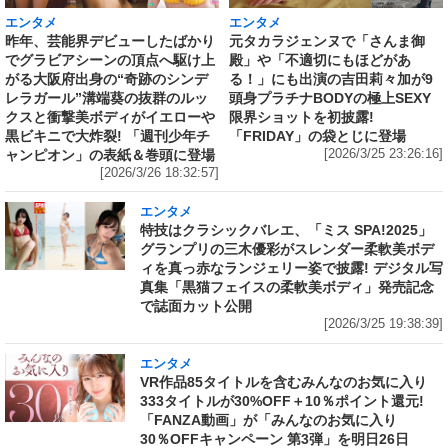
エンタメ
エンタメ
昨年、芸能界デビューしたばかり
元タカラジェンヌで「さんま御
でグラビアシーンの頂点へ駆け上
殿」や「不適切にもほどがあ
がる大阪府出身の“奇跡のシンデ
る！」にも出演の吉田莉々加が9
レラガール”溝端葵の抜群のルッ
頭身プラチナBODYの極上SEXY
クスと衝撃美ボディがイエローや
限界ショットを初披露!
黒ビキニで大炸裂! 「週刊少年チ
「FRIDAY」の袋とじに登場
ャンピオン」の表紙＆巻頭に登場
[2026/3/25 23:26:16]
[2026/3/26 18:32:57]
エンタメ
特技はクラシックバレエ、「ミス SPA!2025」
グランプリの三木優彩がスレンダー柔軟美ボデ
ィを真っ赤なランジェリー姿で披露! デジタル写
真集「黒猫フェイスの柔軟美ボディ」発売記念
で誌面カット公開
[2026/3/25 19:38:39]
エンタメ
VR作品85タイトルを含むみんなのお気に入り
333タイトルが30%OFF＋10％ポイント還元!
「FANZA動画」が「みんなのお気に入り
30％OFFキャンペーン 第3弾」を明日26日