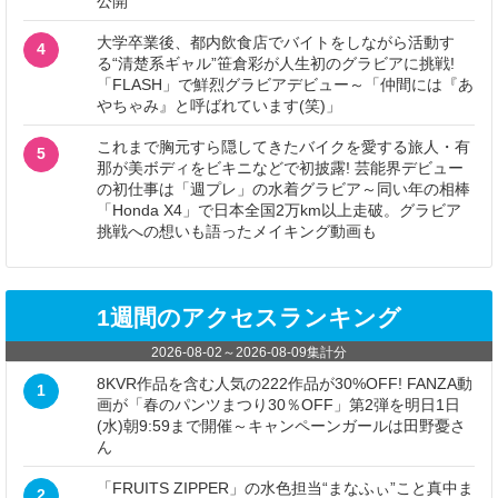
公開
大学卒業後、都内飲食店でバイトをしながら活動す
4
る“清楚系ギャル”笹倉彩が人生初のグラビアに挑戦!
「FLASH」で鮮烈グラビアデビュー～「仲間には『あ
やちゃみ』と呼ばれています(笑)」
これまで胸元すら隠してきたバイクを愛する旅人・有
5
那が美ボディをビキニなどで初披露! 芸能界デビュー
の初仕事は「週プレ」の水着グラビア～同い年の相棒
「Honda X4」で日本全国2万km以上走破。グラビア
挑戦への想いも語ったメイキング動画も
1週間のアクセスランキング
2026-08-02
～
2026-08-09
集計分
8KVR作品を含む人気の222作品が30%OFF! FANZA動
1
画が「春のパンツまつり30％OFF」第2弾を明日1日
(水)朝9:59まで開催～キャンペーンガールは田野憂さ
ん
「FRUITS ZIPPER」の水色担当“まなふぃ”こと真中ま
2