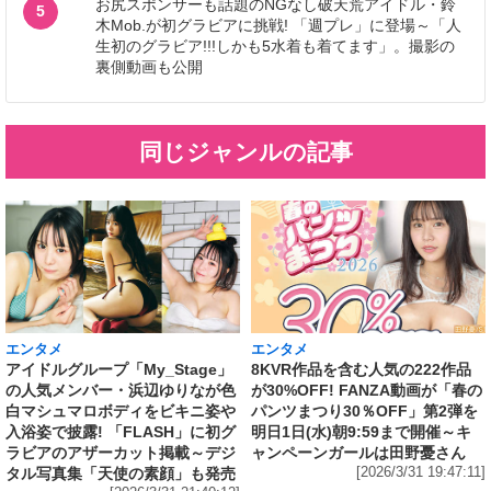
お尻スポンサーも話題のNGなし破天荒アイドル・鈴
5
木Mob.が初グラビアに挑戦! 「週プレ」に登場～「人
生初のグラビア!!!しかも5水着も着てます」。撮影の
裏側動画も公開
同じジャンルの記事
エンタメ
エンタメ
アイドルグループ「My_Stage」
8KVR作品を含む人気の222作品
の人気メンバー・浜辺ゆりなが色
が30%OFF! FANZA動画が「春の
白マシュマロボディをビキニ姿や
パンツまつり30％OFF」第2弾を
入浴姿で披露! 「FLASH」に初グ
明日1日(水)朝9:59まで開催～キ
ラビアのアザーカット掲載～デジ
ャンペーンガールは田野憂さん
タル写真集「天使の素顔」も発売
[2026/3/31 19:47:11]