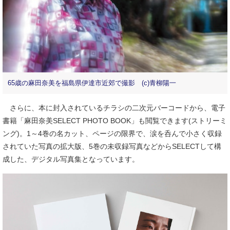
65歳の麻田奈美を福島県伊達市近郊で撮影 (c)青柳陽一
さらに、本に封入されているチラシの二次元バーコードから、電子
書籍「麻田奈美SELECT PHOTO BOOK」も閲覧できます(ストリーミ
ング)。1～4巻の名カット、ページの限界で、涙を呑んで小さく収録
されていた写真の拡大版、5巻の未収録写真などからSELECTして構
成した、デジタル写真集となっています。