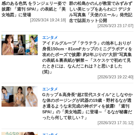
感のある色気 をランジェリー姿で
群の松島かのんが教室でみずみず
披露! 「週刊 SPA!」の表紙と「美
しい美ヒップをあらわに! デジタ
女地図」に登場
ル写真集「天使のエール」発売記
[2026/3/24 19:24:18]
念で誌面カット公開
[2026/3/23 23:17:07]
エンタメ
アイドルグループ「テラテラ」の池本しおりが
身長150cm・81cmFカップのミニグラボディを
攻めたポーズで披露! 約2年ぶりの“大胆”写真集
の表紙＆裏表紙が解禁～「スケスケで初めて見
たときには、なんだこれは？と思いました
(笑)」
[2026/3/23 19:22:40]
エンタメ
Gカップ＆高身長“超Z世代スタイル”としなやか
な体のポージングが武器の19歳・野村るなが透
き通るような未完成の神ボディを披露! 「週刊
SPA!」の「美女地図」に登場～「るなが秘書だ
ったら何して欲しい？」
[2026/3/23 17:31:12]