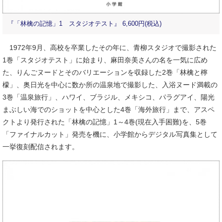
『「林檎の記憶」1 スタジオテスト』 6,600円(税込)
1972年9月、高校を卒業したその年に、青柳スタジオで撮影された
1巻「スタジオテスト」に始まり、麻田奈美さんの名を一気に広め
た、りんごヌードとそのバリエーションを収録した2巻「林檎と檸
檬」、奥日光を中心に数か所の温泉地で撮影した、入浴ヌード満載の
3巻「温泉旅行」、ハワイ、ブラジル、メキシコ、パラグアイ、陽光
まぶしい海でのショットを中心とした4巻「海外旅行」まで、アスペ
クトより発行された「林檎の記憶」1～4巻(現在入手困難)を、5巻
「ファイナルカット」発売を機に、小学館からデジタル写真集として
一挙復刻配信されます。