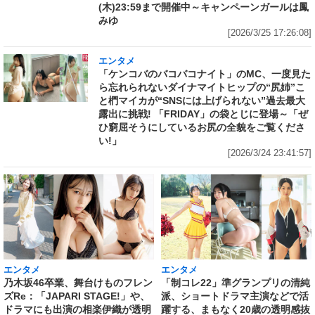
(木)23:59まで開催中～キャンペーンガールは鳳
みゆ
[2026/3/25 17:26:08]
エンタメ
「ケンコバのバコバコナイト」のMC、一度見た
ら忘れられないダイナマイトヒップの“尻姉”こ
と椚マイカが“SNSには上げられない”過去最大
露出に挑戦! 「FRIDAY」の袋とじに登場～「ぜ
ひ窮屈そうにしているお尻の全貌をご覧くださ
い!」
[2026/3/24 23:41:57]
エンタメ
エンタメ
乃木坂46卒業、舞台けものフレン
「制コレ22」準グランプリの清純
ズRe：「JAPARI STAGE!」や、
派、ショートドラマ主演などで活
ドラマにも出演の相楽伊織が透明
躍する、まもなく20歳の透明感抜