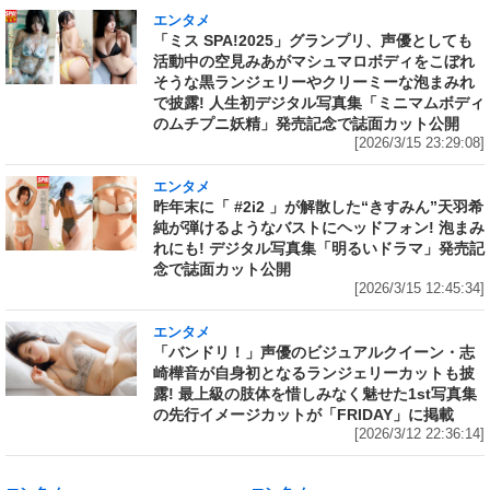
エンタメ
「ミス SPA!2025」グランプリ、声優としても
活動中の空見みあがマシュマロボディをこぼれ
そうな黒ランジェリーやクリーミーな泡まみれ
で披露! 人生初デジタル写真集「ミニマムボディ
のムチプニ妖精」発売記念で誌面カット公開
[2026/3/15 23:29:08]
エンタメ
昨年末に「 #2i2 」が解散した“きすみん”天羽希
純が弾けるようなバストにヘッドフォン! 泡まみ
れにも! デジタル写真集「明るいドラマ」発売記
念で誌面カット公開
[2026/3/15 12:45:34]
エンタメ
「バンドリ！」声優のビジュアルクイーン・志
崎樺音が自身初となるランジェリーカットも披
露! 最上級の肢体を惜しみなく魅せた1st写真集
の先行イメージカットが「FRIDAY」に掲載
[2026/3/12 22:36:14]