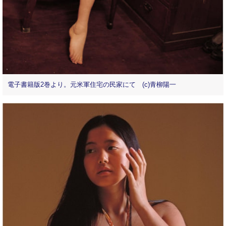
電子書籍版2巻より。元米軍住宅の民家にて (c)青柳陽一