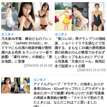
エンタメ
エンタメ
乃木坂46卒業、舞台けものフレン
「制コレ22」準グランプリの清純
ズRe：「JAPARI STAGE!」や、
派、ショートドラマ主演などで活
ドラマにも出演の相楽伊織が透明
躍する、まもなく20歳の透明感抜
感のある色気 をランジェリー姿で
群の松島かのんが教室でみずみず
披露! 「週刊 SPA!」の表紙と「美
しい美ヒップをあらわに! デジタ
女地図」に登場
ル写真集「天使のエール」発売記
[2026/3/24 19:24:18]
念で誌面カット公開
[2026/3/23 23:17:07]
エンタメ
アイドルグループ「テラテラ」の池本しおりが
身長150cm・81cmFカップのミニグラボディを
攻めたポーズで披露! 約2年ぶりの“大胆”写真集
の表紙＆裏表紙が解禁～「スケスケで初めて見
たときには、なんだこれは？と思いました
(笑)」