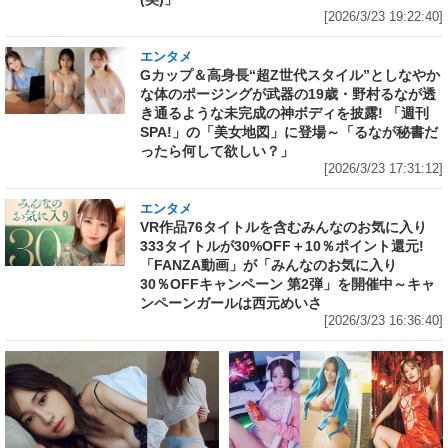
[2026/3/23 19:22:40]
エンタメ
Gカップ＆高身長“超Z世代スタイル”としなやか
な体のポージングが武器の19歳・野村るなが透
き通るような未完成の神ボディを披露! 「週刊
SPA!」の「美女地図」に登場～「るなが秘書だ
ったら何して欲しい？」
[2026/3/23 17:31:12]
エンタメ
VR作品76タイトルを含むみんなのお気に入り
333タイトルが30%OFF＋10％ポイント還元!
「FANZA動画」が「みんなのお気に入り
30％OFFキャンペーン 第2弾」を開催中～キャ
ンペーンガールは西元めいさ
[2026/3/23 16:36:40]