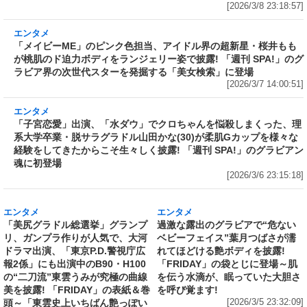
DVDが付録で税込780円
ィ歯科衛生士」発売記念で誌面カ
[2026/3/11 22:16:33]
ット公開
[2026/3/10 18:36:27]
エンタメ
修学旅行の3日前に“下着案件”で高校退学、あ
の“悲運の事件”のヒロイン、N高卒業のちーま
きが“たわわなボディ”を紐パン純白ビキニで披
露! 「週刊 SPA!」の表紙と美女地図に登場
[2026/3/8 23:18:57]
エンタメ
「メイビーME」のピンク色担当、アイドル界の
超新星・桜井ももが桃肌のド迫力ボディをラン
ジェリー姿で披露! 「週刊 SPA!」のグラビア界
の次世代スターを発掘する「美女検索」に登場
[2026/3/7 14:00:51]
エンタメ
「子宮恋愛」出演、「水ダウ」でクロちゃんを
悩殺しまくった、理系大学卒業・脱サラグラド
ル山田かな(30)が柔肌Gカップを様々な経験をし
てきたからこそ生々しく披露! 「週刊 SPA!」の
グラビアン魂に初登場