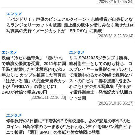
念で誌面カット公開
[2026/3/15 12:45:34]
エンタメ
「バンドリ！」声優のビジュアルクイーン・志
崎樺音が自身初となるランジェリーカットも披
露! 最上級の肢体を惜しみなく魅せた1st写真集
の先行イメージカットが「FRIDAY」に掲載
[2026/3/12 22:36:14]
エンタメ
エンタメ
映画「冷たい熱帯魚」「恋の罪」
ミス SPA!2025グランプリ獲得、
で助演女優賞を受賞、2011年に園
歯科衛生士としての顔も持ち、コ
子温と結婚した神楽坂恵(44)が15
スプレイヤー＆撮影会モデルとし
年ぶりにIカップを披露した写真集
て活動中のるかが沖縄で豊満なバ
「はだいろ 遙」の完全未発表カッ
ストの白ビキニ姿を披露! 泡まみ
トが「FRIDAY」の袋とじに!
れにも! デジタル写真集「美ボデ