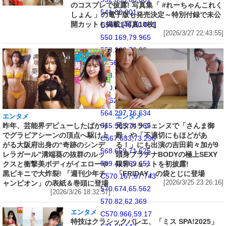
のコスプレで披露! 写真集「 #れーちゃんこれく
541,80.001
しょん 」の電子版も発売決定～特別付録で未公
開カットも掲載 [写真10枚]
C549.148,80.001
[2026/3/27 22:43:55]
550.169,79.965
553.369,79.82
C556.562,79.673
558.743,79.167
560.652,78.425
C562.623,77.658
564.297,76.634
エンタメ
エンタメ
昨年、芸能界デビューしたばかり
元タカラジェンヌで「さんま御
565.965,74.965
でグラビアシーンの頂点へ駆け上
殿」や「不適切にもほどがあ
C567.633,73.296
がる大阪府出身の“奇跡のシンデ
る！」にも出演の吉田莉々加が9
568.659,71.625
レラガール”溝端葵の抜群のルッ
頭身プラチナBODYの極上SEXY
569.425,69.651
クスと衝撃美ボディがイエローや
限界ショットを初披露!
黒ビキニで大炸裂! 「週刊少年チ
「FRIDAY」の袋とじに登場
C570.167,67.743
ャンピオン」の表紙＆巻頭に登場
[2026/3/25 23:26:16]
570.674,65.562
[2026/3/26 18:32:57]
570.82,62.369
エンタメ
C570.966,59.17
特技はクラシックバレエ、「ミス SPA!2025」