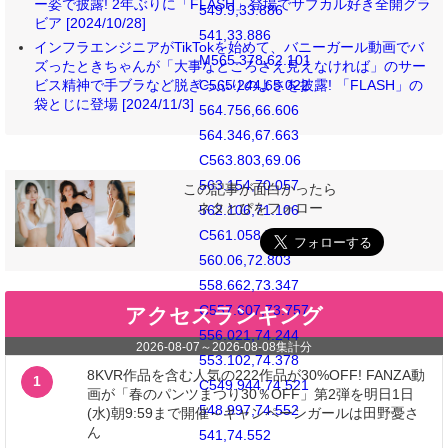
ー姿で披露! 2年ぶりに「FLASH」登場でサブカル好き全開グラ
549.9,33.886
ビア [2024/10/28]
541,33.886
インフラエンジニアがTikTokを始めて、バニーガール動画でバ
M565.378,62.101
ズったときちゃんが「大事なところさえ見えなければ」のサー
ビス精神で手ブラなど脱ぎっぷりのよさを披露! 「FLASH」の
C565.244,65.022
袋とじに登場 [2024/11/3]
564.756,66.606
564.346,67.663
C563.803,69.06
563.154,70.057
この記事が面白かったら
ネタとぴをフォロー
562.106,71.106
C561.058,72.155
560.06,72.803
558.662,73.347
C557.607,73.757
アクセスランキング
556.021,74.244
2026-08-07
～
2026-08-08
集計分
553.102,74.378
8KVR作品を含む人気の222作品が30%OFF! FANZA動
1
C549.944,74.521
画が「春のパンツまつり30％OFF」第2弾を明日1日
548.997,74.552
(水)朝9:59まで開催～キャンペーンガールは田野憂さ
ん
541,74.552