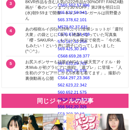
8KVR作品を含む人気の222作品が30%OFF! FANZA動
3
C565.552,57.996
画が「春のパンツまつり30％OFF」第2弾を明日1日
565.522,58.943
(水)朝9:59まで開催～キャンペーンガールは田野憂さ
ん
565.378,62.101
M570.82,37.631
あの桜樹ルイ(55)の28年ぶりの全裸ショットが「週刊
4
C570.674,34.438
大衆」の袋とじに! 長らく絶版となっていた写真集
「櫻 - SAKURA -」もデジタル限定で発売～「今の私
570.167,32.258
もみたい！という声に調子にのってしまいました
569.425,30.349
(^◇^;)」
C568.659,28.377
お尻スポンサーも話題のNGなし破天荒アイドル・鈴
567.633,26.702
5
木Mob.が初グラビアに挑戦! 「週プレ」に登場～「人
565.965,25.035
生初のグラビア!!!しかも5水着も着てます」。撮影の
C564.297,23.368
裏側動画も公開
562.623,22.342
560.652,21.575
C558.743,20.834
同じジャンルの記事
556.562,20.326
553.369,20.18
C550.169,20.033
549.148,20