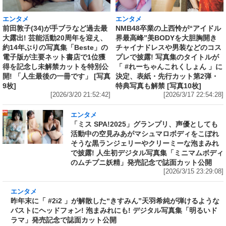
エンタメ
エンタメ
前田敦子(34)が手ブラなど過去最
NMB48卒業の上西怜が“アイドル
大露出! 芸能活動20周年を迎え、
界最高峰”美BODYを大胆胸開き
約14年ぶりの写真集「Beste」の
チャイナドレスや男装などのコス
電子版が主要ネット書店で1位獲
プレで披露! 写真集のタイトルが
得を記念し未解禁カットを特別公
「 #れーちゃんこれくしょん 」に
開! 「人生最後の一冊です」 [写真
決定、表紙・先行カット第2弾・
9枚]
特典写真も解禁 [写真10枚]
[2026/3/20 21:52:42]
[2026/3/17 22:54:28]
エンタメ
「ミス SPA!2025」グランプリ、声優としても
活動中の空見みあがマシュマロボディをこぼれ
そうな黒ランジェリーやクリーミーな泡まみれ
で披露! 人生初デジタル写真集「ミニマムボディ
のムチプニ妖精」発売記念で誌面カット公開
[2026/3/15 23:29:08]
エンタメ
昨年末に「 #2i2 」が解散した“きすみん”天羽希
純が弾けるようなバストにヘッドフォン! 泡まみ
れにも! デジタル写真集「明るいドラマ」発売記