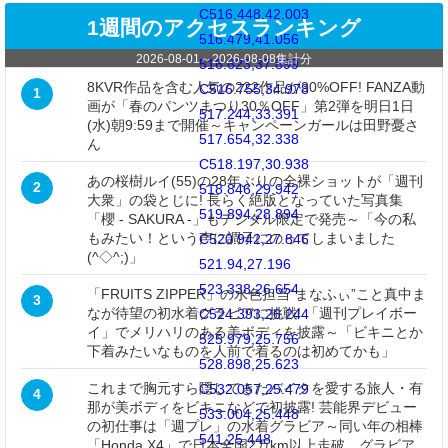
C516.448,42.003
1週間のアクセスランキング
516.479,41.056
2026-08-01
～
2026-08-08
集計分
516.623,37.899
8KVR作品を含む人気の222作品が30%OFF! FANZA動
C516.755,34.978
1
画が「春のパンツまつり30％OFF」第2弾を明日1日
517.244,33.391
(水)朝9:59まで開催～キャンペーンガールは田野憂さ
517.654,32.338
ん
C518.197,30.938
あの桜樹ルイ(55)の28年ぶりの全裸ショットが「週刊
2
518.846,29.942
大衆」の袋とじに! 長らく絶版となっていた写真集
519.894,28.894
「櫻 - SAKURA -」もデジタル限定で発売～「今の私
もみたい！という声に調子にのってしまいました
C520.942,27.846
(^◇^;)」
521.94,27.196
523.338,26.654
「FRUITS ZIPPER」の水色担当“まなふぃ”こと真中ま
3
なが待望の初水着グラビアに挑戦! 「週刊プレイボー
C524.393,26.244
イ」でメリハリのある美ボディを披露～「ビキニとか
525.979,25.756
下着みたいなものを人前で着るのは初めてかも」
528.898,25.623
これまで胸元すら隠してきたバイクを愛する旅人・有
C532.057,25.479
4
那が美ボディをビキニなどで初披露! 芸能界デビュー
533.004,25.448
の初仕事は「週プレ」の水着グラビア～同い年の相棒
541,25.448
「Honda X4」で日本全国2万km以上走破。グラビア