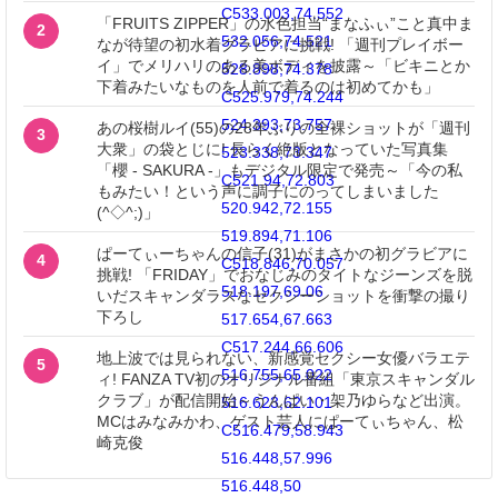
C533.003,74.552
「FRUITS ZIPPER」の水色担当“まなふぃ”こと真中ま
2
532.056,74.521
なが待望の初水着グラビアに挑戦! 「週刊プレイボー
イ」でメリハリのある美ボディを披露～「ビキニとか
528.898,74.378
下着みたいなものを人前で着るのは初めてかも」
C525.979,74.244
524.393,73.757
あの桜樹ルイ(55)の28年ぶりの全裸ショットが「週刊
3
大衆」の袋とじに! 長らく絶版となっていた写真集
523.338,73.347
「櫻 - SAKURA -」もデジタル限定で発売～「今の私
C521.94,72.803
もみたい！という声に調子にのってしまいました
520.942,72.155
(^◇^;)」
519.894,71.106
ぱーてぃーちゃんの信子(31)がまさかの初グラビアに
4
C518.846,70.057
挑戦! 「FRIDAY」でおなじみのタイトなジーンズを脱
518.197,69.06
いだスキャンダラスなセクシーショットを衝撃の撮り
下ろし
517.654,67.663
C517.244,66.606
地上波では見られない、新感覚セクシー女優バラエテ
5
516.755,65.022
ィ! FANZA TV初のオリジナル番組「東京スキャンダル
クラブ」が配信開始～うんぱい・架乃ゆらなど出演。
516.623,62.101
MCはみなみかわ、ゲスト芸人にぱーてぃちゃん、松
C516.479,58.943
崎克俊
516.448,57.996
516.448,50