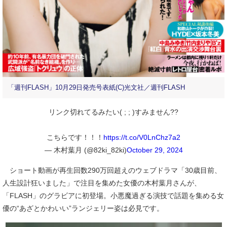
「週刊FLASH」10月29日発売号表紙(C)光文社／週刊FLASH
リンク切れてるみたい( ; ; )すみません??
こちらです！！！
https://t.co/V0LnChz7a2
— 木村葉月 (@82ki_82ki)
October 29, 2024
ショート動画が再生回数290万回超えのウェブドラマ「30歳目前、
人生設計狂いました」で注目を集めた女優の木村葉月さんが、
「FLASH」のグラビアに初登場。小悪魔過ぎる演技で話題を集める女
優の“あざとかわいい”ランジェリー姿は必見です。