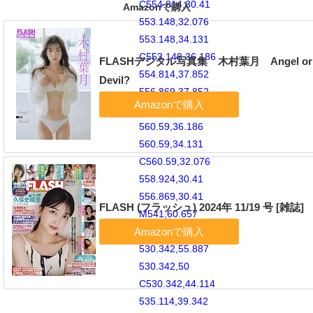
C554.814,30.41
Amazonで購入
553.148,32.076
553.148,34.131
C553.148,36.186
FLASHデジタル写真集 木村葉月 Angel or
554.814,37.852
Devil?
556.869,37.852
C558.924,37.852
560.59,36.186
560.59,34.131
C560.59,32.076
558.924,30.41
556.869,30.41
FLASH (フラッシュ) 2024年 11/19 号 [雑誌]
M541,60.657
C535.114,60.657
530.342,55.887
530.342,50
C530.342,44.114
535.114,39.342