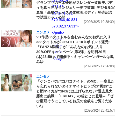
571,58.147
グランプリの三木優彩がスレンダー柔軟美ボデ
571,50
ィを真っ赤なランジェリー姿で披露! デジタル写
真集「黒猫フェイスの柔軟美ボディ」発売記念
C571,41.851
で誌面カット公開
570.966,40.831
[2026/3/25 19:38:39]
570.82,37.631">
エンタメ
</path>
VR作品85タイトルを含むみんなのお気に入り
</g>
333タイトルが30%OFF＋10％ポイント還元!
</g>
「FANZA動画」が「みんなのお気に入り
30％OFFキャンペーン 第3弾」を明日26日
</g>
(木)23:59まで開催中～キャンペーンガールは鳳
</svg>
みゆ
[2026/3/25 17:26:08]
エンタメ
「ケンコバのバコバコナイト」のMC、一度見た
ら忘れられないダイナマイトヒップの“尻姉”こ
と椚マイカが“SNSには上げられない”過去最大
露出に挑戦! 「FRIDAY」の袋とじに登場～「ぜ
ひ窮屈そうにしているお尻の全貌をご覧くださ
い!」
[2026/3/24 23:41:57]