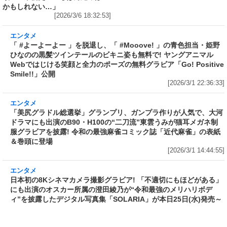
[2026/3/6 23:15:18]
エンタメ
エンタメ
「美尻グラドル総選挙」グランプ
過激な露出のグラビアで“危ない
リ、ガンプラ作りが人気で、大河
ベビーフェイス”葉月つばさが濡
ドラマ出演、「東京P.D.警視庁広
れてほどける艶ボディを披露!
報2係」にも出演中のB90・H100
「FRIDAY」の袋とじに登場～肌
の“二刀流”東雲うみが究極の曲線
を伝う水滴が、眠っていた大胆さ
美を披露! 「FRIDAY」の表紙＆巻
を呼び覚ます!
頭～「東雲史上いちばん艶っぽい
[2026/3/5 23:32:09]
かもしれない…」
[2026/3/6 18:32:53]
エンタメ
「 #よーよーよー 」を脱退し、「 #Mooove! 」
の青色担当・姫野ひなのの黒髪ツインテールの
ビキニ姿も無料で! ヤングアニマルWebではじ