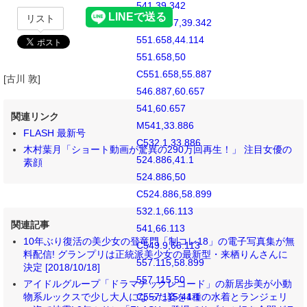
541,39.342
リスト
C546.887,39.342
551.658,44.114
551.658,50
C551.658,55.887
[古川 敦]
546.887,60.657
541,60.657
関連リンク
M541,33.886
FLASH 最新号
C532.1,33.886
木村葉月「ショート動画が驚異の290万回再生！」 注目女優の
524.886,41.1
素顔
524.886,50
C524.886,58.899
532.1,66.113
関連記事
541,66.113
10年ぶり復活の美少女の登竜門「制コレ18」の電子写真集が無
C549.9,66.113
料配信! グランプリは正統派美少女の最新型・来栖りんさんに
557.115,58.899
決定 [2018/10/18]
557.115,50
アイドルグループ「ドラマチックレコード」の新居歩美が小動
物系ルックスで少し大人になった姿を4種の水着とランジェリ
C557.115,41.1