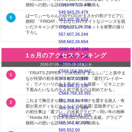
挑戦への想いも語ったメイキング動画も
C548.997,25.448
549.943,25.479
ぱーてぃーちゃんの信子(31)がまさかの初グラビアに
5
553.102,25.623
挑戦! 「FRIDAY」でおなじみのタイトなジーンズを脱
いだスキャンダラスなセクシーショットを衝撃の撮り
C556.021,25.756
下ろし
557.607,26.244
558.662,26.654
C560.06,27.196
1ヵ月のアクセスランキング
561.058,27.846
562.106,28.894
2026-07-09
～
2026-08-08
集計分
C563.154,29.942
「FRUITS ZIPPER」の水色担当“まなふぃ”こと真中ま
1
なが待望の初水着グラビアに挑戦! 「週刊プレイボー
563.803,30.938
イ」でメリハリのある美ボディを披露～「ビキニとか
564.346,32.338
下着みたいなものを人前で着るのは初めてかも」
C564.756,33.391
これまで胸元すら隠してきたバイクを愛する旅人・有
565.244,34.978
2
那が美ボディをビキニなどで初披露! 芸能界デビュー
565.378,37.899
の初仕事は「週プレ」の水着グラビア～同い年の相棒
C565.522,41.056
「Honda X4」で日本全国2万km以上走破。グラビア
565.552,42.003
挑戦への想いも語ったメイキング動画も
565.552,50