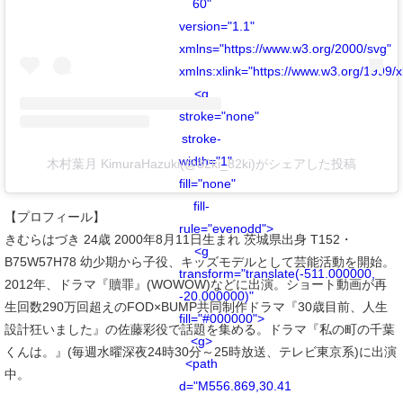
60"
version="1.1"
xmlns="https://www.w3.org/2000/svg"
xmlns:xlink="https://www.w3.org/1999/x
<g
stroke="none"
stroke-
width="1"
木村葉月 KimuraHazuki(@82ki_82ki)がシェアした投稿
fill="none"
fill-
【プロフィール】
rule="evenodd">
きむらはづき 24歳 2000年8月11日生まれ 茨城県出身 T152・
<g
B75W57H78 幼少期から子役、キッズモデルとして芸能活動を開始。
transform="translate(-511.000000,
2012年、ドラマ『贖罪』(WOWOW)などに出演。ショート動画が再
-20.000000)"
生回数290万回超えのFOD×BUMP共同制作ドラマ『30歳目前、人生
fill="#000000">
設計狂いました』の佐藤彩役で話題を集める。ドラマ『私の町の千葉
<g>
くんは。』(毎週水曜深夜24時30分～25時放送、テレビ東京系)に出演
<path
中。
d="M556.869,30.41