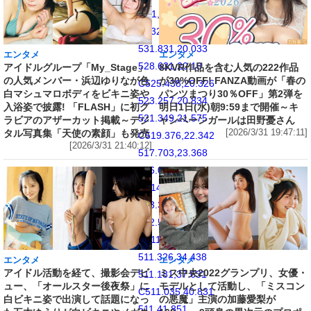
541,20
C532.853,20
531.831,20.033
エンタメ
エンタメ
528.631,20.18
アイドルグループ「My_Stage」
8KVR作品を含む人気の222作品
の人気メンバー・浜辺ゆりなが色
が30%OFF! FANZA動画が「春の
C525.438,20.326
白マシュマロボディをビキニ姿や
パンツまつり30％OFF」第2弾を
523.257,20.834
入浴姿で披露! 「FLASH」に初グ
明日1日(水)朝9:59まで開催～キ
521.349,21.575
ラビアのアザーカット掲載～デジ
ャンペーンガールは田野憂さん
タル写真集「天使の素顔」も発売
[2026/3/31 19:47:11]
C519.376,22.342
[2026/3/31 21:40:12]
517.703,23.368
516.035,25.035
C514.368,26.702
513.342,28.377
512.574,30.349
C511.834,32.258
511.326,34.438
エンタメ
エンタメ
アイドル活動を経て、撮影会デビ
ミス中央2022グランプリ、女優・
511.181,37.631
ュー、「オールスター後夜祭」に
モデルとして活動し、「ミスコン
C511.035,40.831
白ビキニ姿で出演して話題になっ
の悪魔」主演の加藤愛梨が
511,41.851