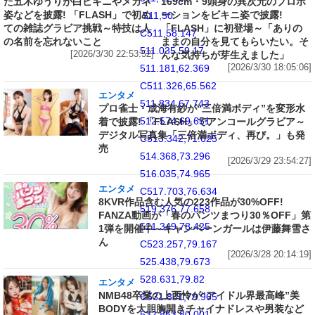
た五木ゆうりが白ビキニやメガネ
169cm・9頭身の異次元のプロポ
姿などを披露! 「FLASH」で初め
ーションをビキニ姿で披露!
511,50
ての雑誌グラビア挑戦～特技は人
「FLASH」に初登場～「ありの
C511,58.147
の名前を忘れないこと
ままの自分を見てもらいたい。そ
511.035,59.17
[2026/3/30 22:53:52]
んな気持ちが芽生えました」
[2026/3/30 18:05:06]
511.181,62.369
C511.326,65.562
エンタメ
511.834,67.743
プロ雀士・成海有紗が“三倍満ボディ”を変形水
512.574,69.651
着で披露! 「FLASH」でアンコールグラビア～
デジタル写真集「三倍満ボディ、再び。」も発
C513.342,71.625
売
514.368,73.296
[2026/3/29 23:54:27]
516.035,74.965
エンタメ
C517.703,76.634
8KVR作品含む人気の223作品が30%OFF!
519.376,77.658
FANZA動画が「春のパンツまつり30％OFF」第
521.349,78.425
1弾を開催中～キャンペーンガールは伊藤舞雪さ
ん
C523.257,79.167
[2026/3/28 20:14:19]
525.438,79.673
528.631,79.82
エンタメ
NMB48卒業の上西怜が“アイドル界最高峰”美
C531.831,79.965
BODYを大胆胸開きチャイナドレスや男装など
532.853,80.001