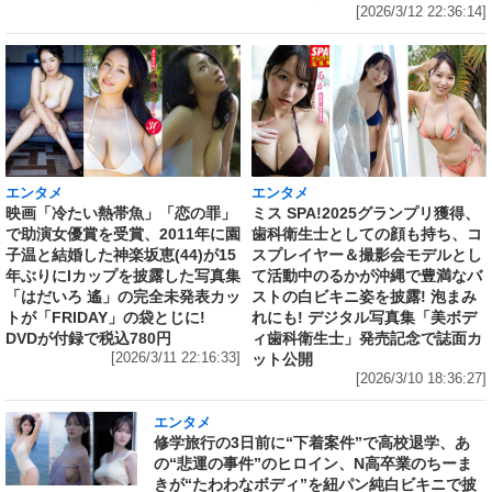
[2026/3/12 22:36:14]
エンタメ
エンタメ
映画「冷たい熱帯魚」「恋の罪」
ミス SPA!2025グランプリ獲得、
で助演女優賞を受賞、2011年に園
歯科衛生士としての顔も持ち、コ
子温と結婚した神楽坂恵(44)が15
スプレイヤー＆撮影会モデルとし
年ぶりにIカップを披露した写真集
て活動中のるかが沖縄で豊満なバ
「はだいろ 遙」の完全未発表カッ
ストの白ビキニ姿を披露! 泡まみ
トが「FRIDAY」の袋とじに!
れにも! デジタル写真集「美ボデ
DVDが付録で税込780円
ィ歯科衛生士」発売記念で誌面カ
[2026/3/11 22:16:33]
ット公開
[2026/3/10 18:36:27]
エンタメ
修学旅行の3日前に“下着案件”で高校退学、あ
の“悲運の事件”のヒロイン、N高卒業のちーま
きが“たわわなボディ”を紐パン純白ビキニで披