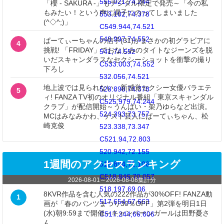
556.021,74.244
「櫻 - SAKURA -」もデジタル限定で発売～「今の私
もみたい！という声に調子にのってしまいました
553.102,74.378
(^◇^;)」
C549.944,74.521
548.997,74.552
ぱーてぃーちゃんの信子(31)がまさかの初グラビアに
4
挑戦! 「FRIDAY」でおなじみのタイトなジーンズを脱
541,74.552
いだスキャンダラスなセクシーショットを衝撃の撮り
C533.003,74.552
下ろし
532.056,74.521
地上波では見られない、新感覚セクシー女優バラエテ
528.898,74.378
5
ィ! FANZA TV初のオリジナル番組「東京スキャンダル
C525.979,74.244
クラブ」が配信開始～うんぱい・架乃ゆらなど出演。
524.393,73.757
MCはみなみかわ、ゲスト芸人にぱーてぃちゃん、松
崎克俊
523.338,73.347
C521.94,72.803
520.942,72.155
1週間のアクセスランキング
519.894,71.106
C518.846,70.057
2026-08-01
～
2026-08-08
集計分
518.197,69.06
8KVR作品を含む人気の222作品が30%OFF! FANZA動
1
517.654,67.663
画が「春のパンツまつり30％OFF」第2弾を明日1日
(水)朝9:59まで開催～キャンペーンガールは田野憂さ
C517.244,66.606
ん