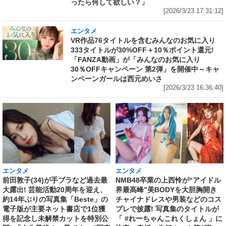
ったら何して欲しい？」
[2026/3/23 17:31:12]
エンタメ
VR作品76タイトルを含むみんなのお気に入り
333タイトルが30%OFF＋10％ポイント還元!
「FANZA動画」が「みんなのお気に入り
30％OFFキャンペーン 第2弾」を開催中～キャ
ンペーンガールは西元めいさ
[2026/3/23 16:36:40]
エンタメ
エンタメ
前田敦子(34)が手ブラなど過去最
NMB48卒業の上西怜が“アイドル
大露出! 芸能活動20周年を迎え、
界最高峰”美BODYを大胆胸開き
約14年ぶりの写真集「Beste」の
チャイナドレスや男装などのコス
電子版が主要ネット書店で1位獲
プレで披露! 写真集のタイトルが
得を記念し未解禁カットを特別公
「 #れーちゃんこれくしょん 」に