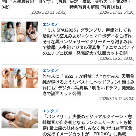
開! 「人生最後の一冊です」 [写真
決定、表紙・先行カット第2弾・
9枚]
特典写真も解禁 [写真10枚]
[2026/3/20 21:52:42]
[2026/3/17 22:54:28]
エンタメ
「ミス SPA!2025」グランプリ、声優としても
活動中の空見みあがマシュマロボディをこぼれ
そうな黒ランジェリーやクリーミーな泡まみれ
で披露! 人生初デジタル写真集「ミニマムボディ
のムチプニ妖精」発売記念で誌面カット公開
[2026/3/15 23:29:08]
エンタメ
昨年末に「 #2i2 」が解散した“きすみん”天羽希
純が弾けるようなバストにヘッドフォン! 泡まみ
れにも! デジタル写真集「明るいドラマ」発売記
念で誌面カット公開
[2026/3/15 12:45:34]
エンタメ
「バンドリ！」声優のビジュアルクイーン・志
崎樺音が自身初となるランジェリーカットも披
露! 最上級の肢体を惜しみなく魅せた1st写真集
の先行イメージカットが「FRIDAY」に掲載