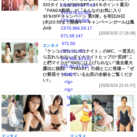
333タイトルが30%OFF＋10％ポイント還元!
C570.167,67.743
「FANZA動画」が「みんなのお気に入り
570.674,65.562
30％OFFキャンペーン 第3弾」を明日26日
570.82,62.369
(木)23:59まで開催中～キャンペーンガールは鳳
みゆ
C570.966,59.17
[2026/3/25 17:26:08]
571,58.147
571,50
エンタメ
「ケンコバのバコバコナイト」のMC、一度見た
C571,41.851
ら忘れられないダイナマイトヒップの“尻姉”こ
570.966,40.831
と椚マイカが“SNSには上げられない”過去最大
570.82,37.631">
露出に挑戦! 「FRIDAY」の袋とじに登場～「ぜ
</path>
ひ窮屈そうにしているお尻の全貌をご覧くださ
い!」
</g>
[2026/3/24 23:41:57]
</g>
</g>
</svg>
エンタメ
エンタメ