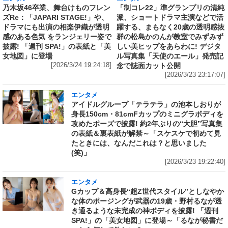
乃木坂46卒業、舞台けものフレン
「制コレ22」準グランプリの清純
ズRe：「JAPARI STAGE!」や、
派、ショートドラマ主演などで活
ドラマにも出演の相楽伊織が透明
躍する、まもなく20歳の透明感抜
感のある色気 をランジェリー姿で
群の松島かのんが教室でみずみず
披露! 「週刊 SPA!」の表紙と「美
しい美ヒップをあらわに! デジタ
女地図」に登場
ル写真集「天使のエール」発売記
[2026/3/24 19:24:18]
念で誌面カット公開
[2026/3/23 23:17:07]
エンタメ
アイドルグループ「テラテラ」の池本しおりが
身長150cm・81cmFカップのミニグラボディを
攻めたポーズで披露! 約2年ぶりの“大胆”写真集
の表紙＆裏表紙が解禁～「スケスケで初めて見
たときには、なんだこれは？と思いました
(笑)」
[2026/3/23 19:22:40]
エンタメ
Gカップ＆高身長“超Z世代スタイル”としなやか
な体のポージングが武器の19歳・野村るなが透
き通るような未完成の神ボディを披露! 「週刊
SPA!」の「美女地図」に登場～「るなが秘書だ