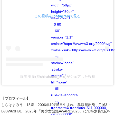
width="50px"
height="50px"
この投稿をInstagramで見る
viewBox="0
0 60
60"
version="1.1"
xmlns="https://www.w3.org/2000/svg"
xmlns:xlink="https://www.w3.org/1999/x
<g
stroke="none"
stroke-
width="1"
白濱 美兎(@shirahama_miu)がシェアした投稿
fill="none"
fill-
rule="evenodd">
【プロフィール】
<g
しらはまみう 18歳 2006年10月5日生まれ 鳥取県出身 T163・
transform="translate(-511.000000,
B93W63H91 2023年「美少女図鑑AWARD2023」にて特別賞3冠を
-20.000000)"