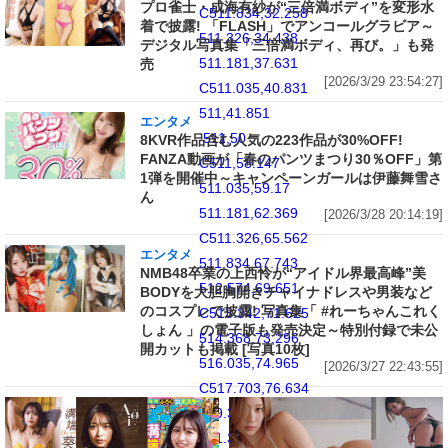
プロ雀士・成海有紗が“三倍満ボディ”を変形水
C511.834,32.258
着で披露! 「FLASH」でアンコールグラビア～
511.326,34.438
デジタル写真集「三倍満ボディ、再び。」も発
511.181,37.631
売
[2026/3/29 23:54:27]
C511.035,40.831
511,41.851
エンタメ
511,50
8KVR作品含む人気の223作品が30%OFF!
FANZA動画が「春のパンツまつり30％OFF」第
C511,58.147
1弾を開催中～キャンペーンガールは伊藤舞雪さ
511.035,59.17
ん
511.181,62.369
[2026/3/28 20:14:19]
C511.326,65.562
エンタメ
511.834,67.743
NMB48卒業の上西怜が“アイドル界最高峰”美
512.574,69.651
BODYを大胆胸開きチャイナドレスや男装など
のコスプレで披露! 写真集「 #れーちゃんこれく
C513.342,71.625
しょん 」の電子版も発売決定～特別付録で未公
514.368,73.296
開カットも掲載 [写真10枚]
516.035,74.965
[2026/3/27 22:43:55]
C517.703,76.634
519.376,77.658
521.349,78.425