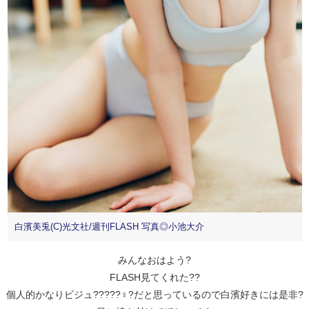
白濱美兎(C)光文社/週刊FLASH 写真◎小池大介
みんなおはよう?
FLASH見てくれた??
個人的かなりビジュ?????♀?だと思っているので白濱好きには是非?