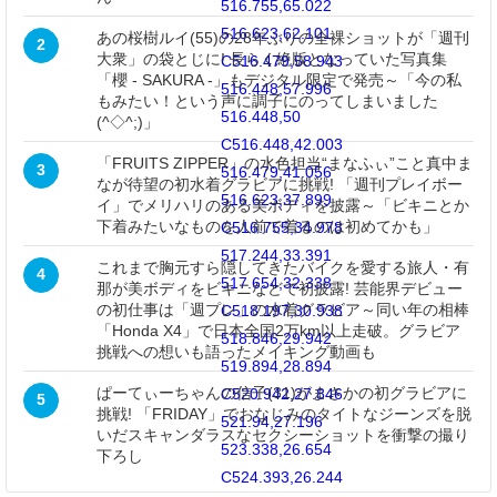
516.755,65.022
516.623,62.101
あの桜樹ルイ(55)の28年ぶりの全裸ショットが「週刊
2
大衆」の袋とじに! 長らく絶版となっていた写真集
C516.479,58.943
「櫻 - SAKURA -」もデジタル限定で発売～「今の私
516.448,57.996
もみたい！という声に調子にのってしまいました
516.448,50
(^◇^;)」
C516.448,42.003
「FRUITS ZIPPER」の水色担当“まなふぃ”こと真中ま
3
516.479,41.056
なが待望の初水着グラビアに挑戦! 「週刊プレイボー
516.623,37.899
イ」でメリハリのある美ボディを披露～「ビキニとか
下着みたいなものを人前で着るのは初めてかも」
C516.755,34.978
517.244,33.391
これまで胸元すら隠してきたバイクを愛する旅人・有
4
517.654,32.338
那が美ボディをビキニなどで初披露! 芸能界デビュー
の初仕事は「週プレ」の水着グラビア～同い年の相棒
C518.197,30.938
「Honda X4」で日本全国2万km以上走破。グラビア
518.846,29.942
挑戦への想いも語ったメイキング動画も
519.894,28.894
ぱーてぃーちゃんの信子(31)がまさかの初グラビアに
C520.942,27.846
5
挑戦! 「FRIDAY」でおなじみのタイトなジーンズを脱
521.94,27.196
いだスキャンダラスなセクシーショットを衝撃の撮り
523.338,26.654
下ろし
C524.393,26.244