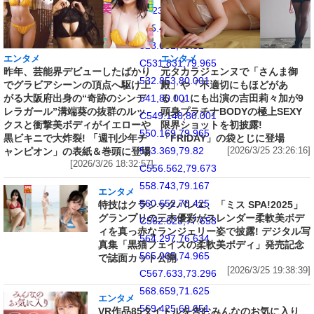
C523.257,79.167
525.438,79.673
528.631,79.82
エンタメ
エンタメ
C531.831,79.965
昨年、芸能界デビューしたばかり
元タカラジェンヌで「さんま御
532.853,80.001
でグラビアシーンの頂点へ駆け上
殿」や「不適切にもほどがあ
がる大阪府出身の“奇跡のシンデ
る！」にも出演の吉田莉々加が9
541,80.001
レラガール”溝端葵の抜群のルッ
頭身プラチナBODYの極上SEXY
C549.148,80.001
クスと衝撃美ボディがイエローや
限界ショットを初披露!
550.169,79.965
黒ビキニで大炸裂! 「週刊少年チ
「FRIDAY」の袋とじに登場
553.369,79.82
ャンピオン」の表紙＆巻頭に登場
[2026/3/25 23:26:16]
[2026/3/26 18:32:57]
C556.562,79.673
558.743,79.167
エンタメ
560.652,78.425
特技はクラシックバレエ、「ミス SPA!2025」
グランプリの三木優彩がスレンダー柔軟美ボデ
C562.623,77.658
ィを真っ赤なランジェリー姿で披露! デジタル写
564.297,76.634
真集「黒猫フェイスの柔軟美ボディ」発売記念
565.965,74.965
で誌面カット公開
[2026/3/25 19:38:39]
C567.633,73.296
568.659,71.625
エンタメ
569.425,69.651
VR作品85タイトルを含むみんなのお気に入り