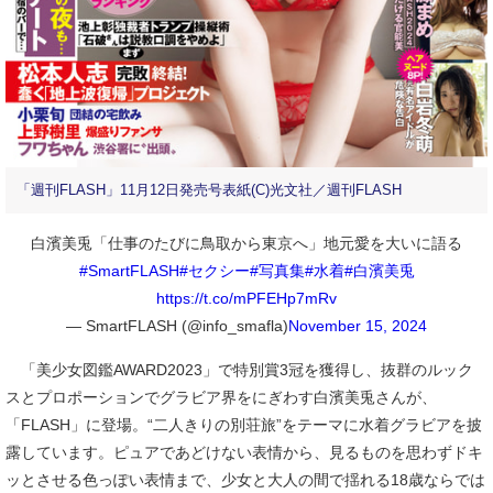
「週刊FLASH」11月12日発売号表紙(C)光文社／週刊FLASH
白濱美兎「仕事のたびに鳥取から東京へ」地元愛を大いに語る
#SmartFLASH
#セクシー
#写真集
#水着
#白濱美兎
https://t.co/mPFEHp7mRv
— SmartFLASH (@info_smafla)
November 15, 2024
「美少女図鑑AWARD2023」で特別賞3冠を獲得し、抜群のルック
スとプロポーションでグラビア界をにぎわす白濱美兎さんが、
「FLASH」に登場。“二人きりの別荘旅”をテーマに水着グラビアを披
露しています。ピュアであどけない表情から、見るものを思わずドキ
ッとさせる色っぽい表情まで、少女と大人の間で揺れる18歳ならでは