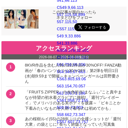
541,66.113
C549.9,66.113
この記事が面白かったら
557.115,58.899
ネタとぴをフォロー
557.115,50
C557.115,41.1
549.9,33.886
541,33.886
アクセスランキング
M565.378,62.101
2026-08-07
～
2026-08-08
集計分
C565.244,65.022
564.756,66.606
8KVR作品を含む人気の222作品が30%OFF! FANZA動
1
画が「春のパンツまつり30％OFF」第2弾を明日1日
564.346,67.663
(水)朝9:59まで開催～キャンペーンガールは田野憂さ
C563.803,69.06
ん
563.154,70.057
「FRUITS ZIPPER」の水色担当“まなふぃ”こと真中ま
562.106,71.106
2
なが待望の初水着グラビアに挑戦! 「週刊プレイボー
C561.058,72.155
イ」でメリハリのある美ボディを披露～「ビキニとか
560.06,72.803
下着みたいなものを人前で着るのは初めてかも」
558.662,73.347
あの桜樹ルイ(55)の28年ぶりの全裸ショットが「週刊
3
C557.607,73.757
大衆」の袋とじに! 長らく絶版となっていた写真集