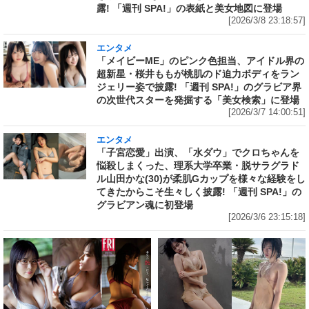
露! 「週刊 SPA!」の表紙と美女地図に登場
[2026/3/8 23:18:57]
エンタメ
「メイビーME」のピンク色担当、アイドル界の
超新星・桜井ももが桃肌のド迫力ボディをラン
ジェリー姿で披露! 「週刊 SPA!」のグラビア界
の次世代スターを発掘する「美女検索」に登場
[2026/3/7 14:00:51]
エンタメ
「子宮恋愛」出演、「水ダウ」でクロちゃんを
悩殺しまくった、理系大学卒業・脱サラグラド
ル山田かな(30)が柔肌Gカップを様々な経験をし
てきたからこそ生々しく披露! 「週刊 SPA!」の
グラビアン魂に初登場
[2026/3/6 23:15:18]