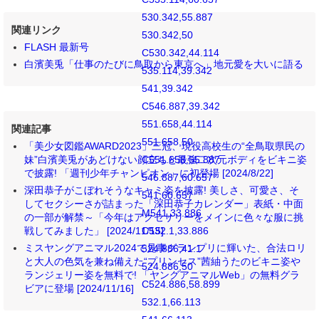
530.342,55.887
関連リンク
530.342,50
FLASH 最新号
C530.342,44.114
白濱美兎「仕事のたびに鳥取から東京へ」地元愛を大いに語る
535.114,39.342
541,39.342
C546.887,39.342
551.658,44.114
関連記事
551.658,50
「美少女図鑑AWARD2023」三冠、現役高校生の“全鳥取県民の
妹”白濱美兎があどけない顔立ちと最強二次元ボディをビキニ姿
C551.658,55.887
で披露! 「週刊少年チャンピオン」に初登場 [2024/8/22]
546.887,60.657
深田恭子がこぼれそうなキャミ姿を披露! 美しさ、可愛さ、そ
541,60.657
してセクシーさが詰まった「深田恭子カレンダー」表紙・中面
M541,33.886
の一部が解禁～「今年はアクセサリーをメインに色々な服に挑
戦してみました」 [2024/11/15]
C532.1,33.886
ミスヤングアニマル2024で見事グランプリに輝いた、合法ロリ
524.886,41.1
と大人の色気を兼ね備えた“プリンセス”茜紬うたのビキニ姿や
524.886,50
ランジェリー姿を無料で! 「ヤングアニマルWeb」の無料グラ
C524.886,58.899
ビアに登場 [2024/11/16]
532.1,66.113