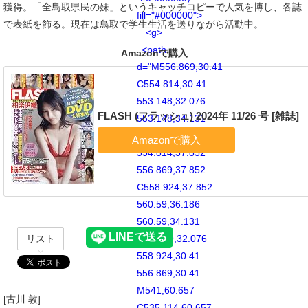
獲得。「全鳥取県民の妹」というキャッチコピーで人気を博し、各誌
fill="#000000">
で表紙を飾る。現在は鳥取で学生生活を送りながら活動中。
<g>
<path
Amazonで購入
d="M556.869,30.41
C554.814,30.41
553.148,32.076
FLASH (フラッシュ) 2024年 11/26 号 [雑誌]
553.148,34.131
C553.148,36.186
554.814,37.852
556.869,37.852
C558.924,37.852
560.59,36.186
560.59,34.131
リスト
C560.59,32.076
558.924,30.41
556.869,30.41
M541,60.657
[古川 敦]
C535.114,60.657