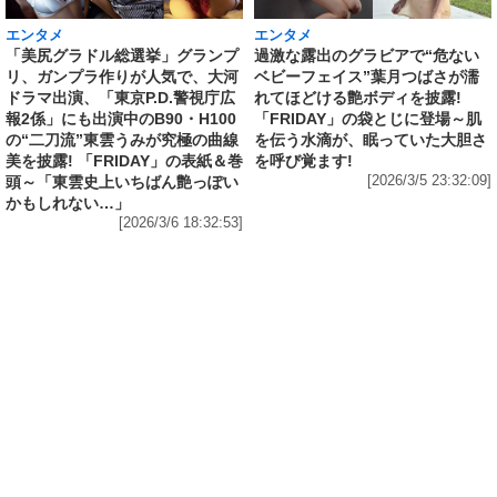
エンタメ
エンタメ
「美尻グラドル総選挙」グランプ
過激な露出のグラビアで“危ない
リ、ガンプラ作りが人気で、大河
ベビーフェイス”葉月つばさが濡
ドラマ出演、「東京P.D.警視庁広
れてほどける艶ボディを披露!
報2係」にも出演中のB90・H100
「FRIDAY」の袋とじに登場～肌
の“二刀流”東雲うみが究極の曲線
を伝う水滴が、眠っていた大胆さ
美を披露! 「FRIDAY」の表紙＆巻
を呼び覚ます!
頭～「東雲史上いちばん艶っぽい
[2026/3/5 23:32:09]
かもしれない…」
[2026/3/6 18:32:53]
エンタメ
「 #よーよーよー 」を脱退し、「 #Mooove! 」
の青色担当・姫野ひなのの黒髪ツインテールの
ビキニ姿も無料で! ヤングアニマルWebではじ
ける笑顔と全力のポーズの無料グラビア「Go!
Positive Smile!!」公開
[2026/3/1 22:36:33]
エンタメ
「美尻グラドル総選挙」グランプリ、ガンプラ
作りが人気で、大河ドラマにも出演のB90・