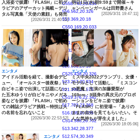
入浴姿で披露! 「FLASH」に初グ
明日1日(水)朝9:59まで開催～キ
C558.743,20.834
ラビアのアザーカット掲載～デジ
ャンペーンガールは田野憂さん
556.562,20.326
タル写真集「天使の素顔」も発売
[2026/3/31 19:47:11]
553.369,20.18
[2026/3/31 21:40:12]
C550.169,20.033
549.148,20
541,20
C532.853,20
531.831,20.033
528.631,20.18
エンタメ
エンタメ
C525.438,20.326
アイドル活動を経て、撮影会デビ
ミス中央2022グランプリ、女優・
523.257,20.834
ュー、「オールスター後夜祭」に
モデルとして活動し、「ミスコン
白ビキニ姿で出演して話題になっ
の悪魔」主演の加藤愛梨が
521.349,21.575
た五木ゆうりが白ビキニやメガネ
169cm・9頭身の異次元のプロポ
C519.376,22.342
姿などを披露! 「FLASH」で初め
ーションをビキニ姿で披露!
517.703,23.368
ての雑誌グラビア挑戦～特技は人
「FLASH」に初登場～「ありの
の名前を忘れないこと
ままの自分を見てもらいたい。そ
516.035,25.035
[2026/3/30 22:53:52]
んな気持ちが芽生えました」
C514.368,26.702
[2026/3/30 18:05:06]
513.342,28.377
512.574,30.349
エンタメ