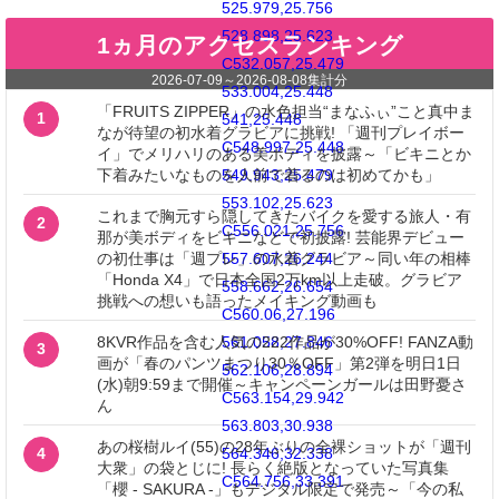
525.979,25.756
528.898,25.623
1ヵ月のアクセスランキング
C532.057,25.479
2026-07-09
～
2026-08-08
集計分
533.004,25.448
「FRUITS ZIPPER」の水色担当“まなふぃ”こと真中ま
1
541,25.448
なが待望の初水着グラビアに挑戦! 「週刊プレイボー
C548.997,25.448
イ」でメリハリのある美ボディを披露～「ビキニとか
下着みたいなものを人前で着るのは初めてかも」
549.943,25.479
553.102,25.623
これまで胸元すら隠してきたバイクを愛する旅人・有
2
C556.021,25.756
那が美ボディをビキニなどで初披露! 芸能界デビュー
の初仕事は「週プレ」の水着グラビア～同い年の相棒
557.607,26.244
「Honda X4」で日本全国2万km以上走破。グラビア
558.662,26.654
挑戦への想いも語ったメイキング動画も
C560.06,27.196
8KVR作品を含む人気の222作品が30%OFF! FANZA動
561.058,27.846
3
画が「春のパンツまつり30％OFF」第2弾を明日1日
562.106,28.894
(水)朝9:59まで開催～キャンペーンガールは田野憂さ
C563.154,29.942
ん
563.803,30.938
あの桜樹ルイ(55)の28年ぶりの全裸ショットが「週刊
4
564.346,32.338
大衆」の袋とじに! 長らく絶版となっていた写真集
C564.756,33.391
「櫻 - SAKURA -」もデジタル限定で発売～「今の私