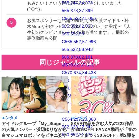
565.244,34.978
もみたい！という声に調子にのってしまいました
(^◇^;)」
565.378,37.899
C565.522,41.056
お尻スポンサーも話題のNGなし破天荒アイドル・鈴
5
565.552,42.003
木Mob.が初グラビアに挑戦! 「週プレ」に登場～「人
生初のグラビア!!!しかも5水着も着てます」。撮影の
565.552,50
裏側動画も公開
C565.552,57.996
565.522,58.943
565.378,62.101
同じジャンルの記事
M570.82,37.631
C570.674,34.438
570.167,32.258
569.425,30.349
C568.659,28.377
567.633,26.702
565.965,25.035
エンタメ
エンタメ
C564.297,23.368
アイドルグループ「My_Stage」
8KVR作品を含む人気の222作品
562.623,22.342
の人気メンバー・浜辺ゆりなが色
が30%OFF! FANZA動画が「春の
560.652,21.575
白マシュマロボディをビキニ姿や
パンツまつり30％OFF」第2弾を