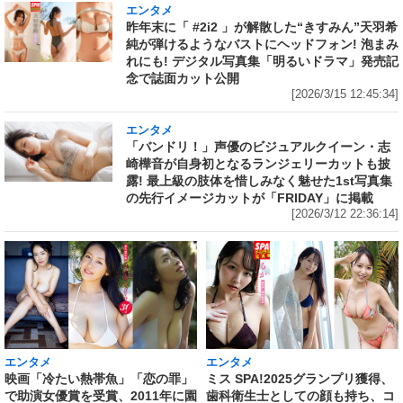
エンタメ
昨年末に「 #2i2 」が解散した“きすみん”天羽希
純が弾けるようなバストにヘッドフォン! 泡まみ
れにも! デジタル写真集「明るいドラマ」発売記
念で誌面カット公開
[2026/3/15 12:45:34]
エンタメ
「バンドリ！」声優のビジュアルクイーン・志
崎樺音が自身初となるランジェリーカットも披
露! 最上級の肢体を惜しみなく魅せた1st写真集
の先行イメージカットが「FRIDAY」に掲載
[2026/3/12 22:36:14]
エンタメ
エンタメ
映画「冷たい熱帯魚」「恋の罪」
ミス SPA!2025グランプリ獲得、
で助演女優賞を受賞、2011年に園
歯科衛生士としての顔も持ち、コ