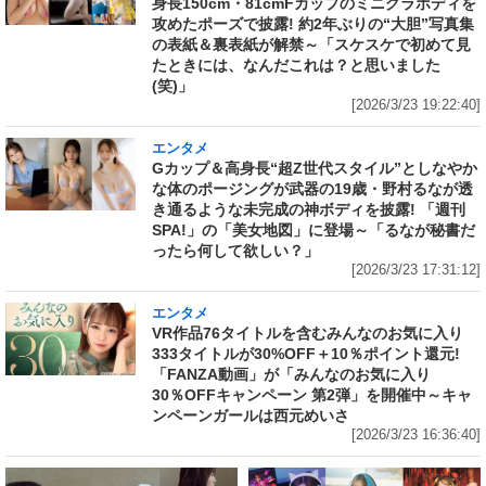
身長150cm・81cmFカップのミニグラボディを
攻めたポーズで披露! 約2年ぶりの“大胆”写真集
の表紙＆裏表紙が解禁～「スケスケで初めて見
たときには、なんだこれは？と思いました
(笑)」
[2026/3/23 19:22:40]
エンタメ
Gカップ＆高身長“超Z世代スタイル”としなやか
な体のポージングが武器の19歳・野村るなが透
き通るような未完成の神ボディを披露! 「週刊
SPA!」の「美女地図」に登場～「るなが秘書だ
ったら何して欲しい？」
[2026/3/23 17:31:12]
エンタメ
VR作品76タイトルを含むみんなのお気に入り
333タイトルが30%OFF＋10％ポイント還元!
「FANZA動画」が「みんなのお気に入り
30％OFFキャンペーン 第2弾」を開催中～キャ
ンペーンガールは西元めいさ
[2026/3/23 16:36:40]