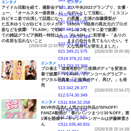
549.148,20
エンタメ
エンタメ
アイドル活動を経て、撮影会デビ
ミス中央2022グランプリ、女優・
541,20
ュー、「オールスター後夜祭」に
モデルとして活動し、「ミスコン
C532.853,20
白ビキニ姿で出演して話題になっ
の悪魔」主演の加藤愛梨が
531.831,20.033
た五木ゆうりが白ビキニやメガネ
169cm・9頭身の異次元のプロポ
528.631,20.18
姿などを披露! 「FLASH」で初め
ーションをビキニ姿で披露!
ての雑誌グラビア挑戦～特技は人
「FLASH」に初登場～「ありの
C525.438,20.326
の名前を忘れないこと
ままの自分を見てもらいたい。そ
523.257,20.834
[2026/3/30 22:53:52]
んな気持ちが芽生えました」
521.349,21.575
[2026/3/30 18:05:06]
C519.376,22.342
エンタメ
517.703,23.368
プロ雀士・成海有紗が“三倍満ボディ”を変形水
516.035,25.035
着で披露! 「FLASH」でアンコールグラビア～
デジタル写真集「三倍満ボディ、再び。」も発
C514.368,26.702
売
513.342,28.377
[2026/3/29 23:54:27]
512.574,30.349
エンタメ
C511.834,32.258
8KVR作品含む人気の223作品が30%OFF!
511.326,34.438
FANZA動画が「春のパンツまつり30％OFF」第
511.181,37.631
1弾を開催中～キャンペーンガールは伊藤舞雪さ
ん
C511.035,40.831
[2026/3/28 20:14:19]