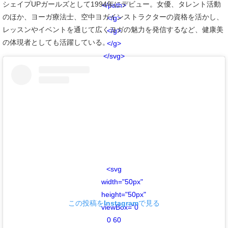
シェイプUPガールズとして1994年にデビュー。女優、タレント活動
</path>
のほか、ヨーガ療法士、空中ヨガインストラクターの資格を活かし、
</g>
レッスンやイベントを通じて広くヨガの魅力を発信するなど、健康美
</g>
の体現者としても活躍している。
</g>
</svg>
<svg
width="50px"
height="50px"
この投稿をInstagramで見る
viewBox="0
0 60