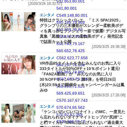
532.853,80.001
[2026/3/26 18:32:57]
541,80.001
エンタメ
C549.148,80.001
特技はクラシックバレエ、「ミス SPA!2025」
550.169,79.965
グランプリの三木優彩がスレンダー柔軟美ボデ
553.369,79.82
ィを真っ赤なランジェリー姿で披露! デジタル写
真集「黒猫フェイスの柔軟美ボディ」発売記念
C556.562,79.673
で誌面カット公開
558.743,79.167
[2026/3/25 19:38:39]
560.652,78.425
C562.623,77.658
エンタメ
VR作品85タイトルを含むみんなのお気に入り
564.297,76.634
333タイトルが30%OFF＋10％ポイント還元!
565.965,74.965
「FANZA動画」が「みんなのお気に入り
C567.633,73.296
30％OFFキャンペーン 第3弾」を明日26日
(木)23:59まで開催中～キャンペーンガールは鳳
568.659,71.625
みゆ
569.425,69.651
[2026/3/25 17:26:08]
C570.167,67.743
エンタメ
570.674,65.562
「ケンコバのバコバコナイト」のMC、一度見た
570.82,62.369
ら忘れられないダイナマイトヒップの“尻姉”こ
C570.966,59.17
と椚マイカが“SNSには上げられない”過去最大