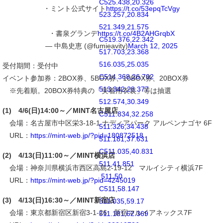
C525.438,20.326
・ミント公式サイト
https://t.co/53epqTcVgy
523.257,20.834
521.349,21.575
・書泉グランデ
https://t.co/4B2AHGrqbX
C519.376,22.342
— 中島史恵 (@fumieavity)
March 12, 2025
517.703,23.368
516.035,25.035
受付期間：受付中
C514.368,26.702
イベント参加券：2BOX券、5BOX券、10BOX券、20BOX券
513.342,28.377
※先着順。20BOX券特典の「実着用衣装」等は抽選
512.574,30.349
(1) 4/6(日)14:00～／MINT名古屋店
C511.834,32.258
会場：名古屋市中区栄3-18-1 ナディアパーク アルペンナゴヤ 6F
511.326,34.438
URL：
https://mint-web.jp/?pid=180872518
511.181,37.631
C511.035,40.831
(2) 4/13(日)11:00～／MINT横浜店
511,41.851
会場：神奈川県横浜市西区高島2-19-12 マルイシティ横浜7F
511,50
URL：
https://mint-web.jp/?pid=4245019
C511,58.147
(3) 4/13(日)16:30～／MINT新宿店
511.035,59.17
会場：東京都新宿区新宿3-1-26 新宿マルイアネックス7F
511.181,62.369