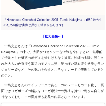
「Havarossa Cherished Collection 2025 -Fumie Nakajima-」(現在制作中
のため画像は実際と異なる場合があります)
【拡大画像へ】
中島史恵さんは「Havarossa Cherished Collection 2025 -Fumie
Nakajima-」の中で、大胆かつセクシーな衣装を身にまとい、健康的
で溌剌とした魅惑のボディを惜しげもなく披露。沖縄の太陽に照らさ
れた大人の色香漂う浜辺のモノキニ姿、艶っぽい浴衣姿や妖艶なラン
ジェリー姿など、その魅力を余すところなくカードで表現していると
のこと。
中島史恵さんのライフワークであるヨガのシーンもカード化し、裏
面ではヨガポーズの解説をヨーガ療法士の資格を持つ中島さん自らが
行なっており、ヨガ愛好者も必見の内容となっています。