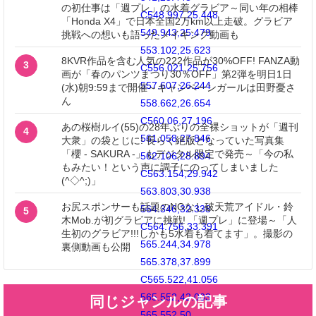
の初仕事は「週プレ」の水着グラビア～同い年の相棒
C548.997,25.448
「Honda X4」で日本全国2万km以上走破。グラビア
549.943,25.479
挑戦への想いも語ったメイキング動画も
553.102,25.623
8KVR作品を含む人気の222作品が30%OFF! FANZA動
3
C556.021,25.756
画が「春のパンツまつり30％OFF」第2弾を明日1日
557.607,26.244
(水)朝9:59まで開催～キャンペーンガールは田野憂さ
ん
558.662,26.654
C560.06,27.196
あの桜樹ルイ(55)の28年ぶりの全裸ショットが「週刊
4
561.058,27.846
大衆」の袋とじに! 長らく絶版となっていた写真集
「櫻 - SAKURA -」もデジタル限定で発売～「今の私
562.106,28.894
もみたい！という声に調子にのってしまいました
C563.154,29.942
(^◇^;)」
563.803,30.938
お尻スポンサーも話題のNGなし破天荒アイドル・鈴
564.346,32.338
5
木Mob.が初グラビアに挑戦! 「週プレ」に登場～「人
C564.756,33.391
生初のグラビア!!!しかも5水着も着てます」。撮影の
565.244,34.978
裏側動画も公開
565.378,37.899
C565.522,41.056
565.552,42.003
同じジャンルの記事
565.552,50