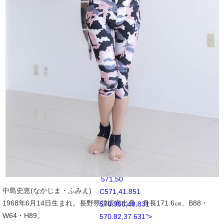
C556.562,79.673
558.743,79.167
560.652,78.425
C562.623,77.658
564.297,76.634
565.965,74.965
C567.633,73.296
568.659,71.625
569.425,69.651
C570.167,67.743
570.674,65.562
570.82,62.369
C570.966,59.17
571,58.147
571,50
中島史恵(なかじま・ふみえ)
C571,41.851
1968年6月14日生まれ。長野県須坂市出身。身長171.6㎝、B88・
570.966,40.831
W64・H89。
570.82,37.631">