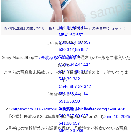
560.59,34.131
C560.59,32.076
558.924,30.41
556.869,30.41
配信第2回目の限定特典「折り目なしB3ポスター」の美背中ショット！
M541,60.657
C535.114,60.657
このあと23:59まで??
530.342,55.887
530.342,50
Sony Music Shopで
#長濱ねる2nd写真集
の通常カバー版をご購入いた
C530.342,44.114
だくと、
535.114,39.342
こちらの写真集未掲載カットの折り目なしB3ポスターが付いてきま
541,39.342
す！
C546.887,39.342
551.658,44.114
「美背中ショット！」
551.658,50
C551.658,55.887
???
https://t.co/RTF7RmfkXG
#長濱ねる
pic.twitter.com/j3AsICeKrJ
546.887,60.657
— 【公式】長濱ねる2nd写真集 (@nagahamaneru2nd)
June 10, 2025
541,60.657
5月半ばの情報解禁から話題を呼び、予約注文が相次いでいる写真
M541,33.886