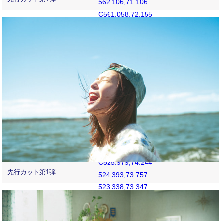
562.106,71.106
C561.058,72.155
560.06,72.803
558.662,73.347
C557.607,73.757
556.021,74.244
553.102,74.378
C549.944,74.521
548.997,74.552
541,74.552
C533.003,74.552
532.056,74.521
528.898,74.378
C525.979,74.244
先行カット第1弾
524.393,73.757
523.338,73.347
C521.94,72.803
520.942,72.155