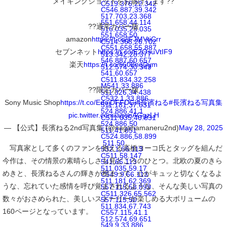
メイキングショットをお届けします??
C519.376,22.342
C546.887,39.342
517.703,23.368
551.658,44.114
??通常カバー版
516.035,25.035
551.658,50
amazon
https://t.co/jFJMVtiCrr
C514.368,26.702
C551.658,55.887
セブンネット
https://t.co/E2OsuVtIF9
513.342,28.377
546.887,60.657
楽天
https://t.co/ti608nqDym
512.574,30.349
541,60.657
C511.834,32.258
M541,33.886
??限定カバー版
511.326,34.438
C532.1,33.886
Sony Music Shop
https://t.co/EdojDFFDGi
#長濱ねる
#長濱ねる写真集
511.181,37.631
524.886,41.1
pic.twitter.com/aqonAGgzLH
C511.035,40.831
524.886,50
— 【公式】長濱ねる2nd写真集 (@nagahamaneru2nd)
May 28, 2025
511,41.851
C524.886,58.899
511,50
写真家として多くのファンを抱える高橋ヨーコ氏とタッグを組んだ
532.1,66.113
C511,58.147
今作は、その情景の素晴らしさも見どころのひとつ。北欧の夏のきら
541,66.113
511.035,59.17
めきと、長濱ねるさんの輝きが相まって、心がキュッと切なくなるよ
C549.9,66.113
511.181,62.369
うな、忘れていた感情を呼び覚まされるような、そんな美しい写真の
557.115,58.899
C511.326,65.562
数々がおさめられた、美しいストーリーが楽しめる大ボリュームの
557.115,50
511.834,67.743
160ページとなっています。
C557.115,41.1
512.574,69.651
549.9,33.886