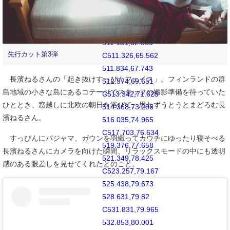
511,50
C511,58.147
511.035,59.17
511.181,62.369
先行カット第3弾
C511.326,65.562
511.834,67.743
長濱ねるさんの「起き抜けすっぴんフェイス」。フィンランドの群
512.574,69.651
島地域の小さな島にあるコテージでスタッフの撮影準備を待っていた
C513.342,71.625
ひととき、窓越しに北欧の朝日を浴びて、思わずうとうとまどろむ長
514.368,73.296
濱ねるさん。
516.035,74.965
C517.703,76.634
すっぴんにパジャマ、ガウンを羽織ってカウチにゆったり寝そべる
519.376,77.658
長濱ねるさんにカメラを向けた瞬間、リラックスモードの中にも透明
521.349,78.425
感のある眼差しを見せてくれたとのこと。
C523.257,79.167
525.438,79.673
528.631,79.82
C531.831,79.965
532.853,80.001