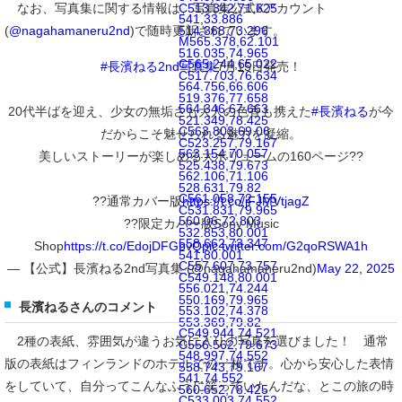
なお、写真集に関する情報は、写真集公式Xアカウント
C513.342,71.625
541,33.886
(
@nagahamaneru2nd
)で随時更新されています。
514.368,73.296
M565.378,62.101
516.035,74.965
C565.244,65.022
#長濱ねる2nd写真集
7月15日発売！
C517.703,76.634
564.756,66.606
519.376,77.658
564.346,67.663
20代半ばを迎え、少女の無垢さも大人の色香も携えた
#長濱ねる
が今
521.349,78.425
C563.803,69.06
だからこそ魅せられる魅力を凝縮。
C523.257,79.167
563.154,70.057
美しいストーリーが楽しめる大ボリュームの160ページ??
525.438,79.673
562.106,71.106
528.631,79.82
C561.058,72.155
??通常カバー版
https://t.co/jFJMVtjagZ
C531.831,79.965
560.06,72.803
??限定カバー版Sony Music
532.853,80.001
558.662,73.347
Shop
https://t.co/EdojDFGbvQ
pic.twitter.com/G2qoRSWA1h
541,80.001
C557.607,73.757
— 【公式】長濱ねる2nd写真集 (@nagahamaneru2nd)
May 22, 2025
C549.148,80.001
556.021,74.244
550.169,79.965
長濱ねるさんのコメント
553.102,74.378
553.369,79.82
C549.944,74.521
2種の表紙、雰囲気が違うお気に入りの写真を選びました！ 通常
C556.562,79.673
548.997,74.552
版の表紙はフィンランドのホテルでの一枚です。心から安心した表情
558.743,79.167
541,74.552
をしていて、自分ってこんなふうに笑っていたんだな、とこの旅の時
560.652,78.425
C533.003,74.552