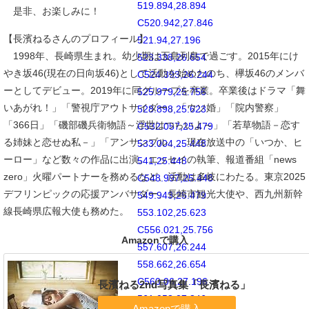
519.894,28.894
是非、お楽しみに！
C520.942,27.846
【長濱ねるさんのプロフィール】
521.94,27.196
1998年、長崎県生まれ。幼少期は五島列島で過ごす。2015年にけ
523.338,26.654
やき坂46(現在の日向坂46)として活動を始めたのち、欅坂46のメンバ
C524.393,26.244
ーとしてデビュー。2019年に同グループを卒業。卒業後はドラマ「舞
525.979,25.756
いあがれ！」「警視庁アウトサイダー」「ウソ婚」「院内警察」
528.898,25.623
「366日」「磯部磯兵衛物語～浮世はつらいよ～」「若草物語－恋す
C532.057,25.479
る姉妹と恋せぬ私－」「アンサンブル」、現在放送中の「いつか、ヒ
533.004,25.448
ーロー」など数々の作品に出演。エッセイの執筆、報道番組「news
541,25.448
zero」火曜パートナーを務めるなど、活動は多岐にわたる。東京2025
C548.997,25.448
デフリンピックの応援アンバサダー、長崎市観光大使や、西九州新幹
549.943,25.479
線長崎県広報大使も務めた。
553.102,25.623
C556.021,25.756
Amazonで購入
557.607,26.244
558.662,26.654
C560.06,27.196
長濱ねる2nd写真集「長濱ねる」
561.058,27.846