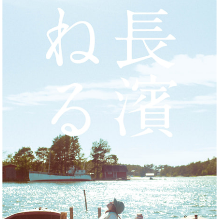
562.106,71.106
C561.058,72.155
560.06,72.803
558.662,73.347
C557.607,73.757
556.021,74.244
553.102,74.378
C549.944,74.521
548.997,74.552
541,74.552
C533.003,74.552
532.056,74.521
528.898,74.378
C525.979,74.244
524.393,73.757
523.338,73.347
C521.94,72.803
520.942,72.155