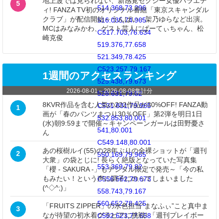
地上波では見られない、新感覚セクシー女優バラエテ
5
514.368,73.296
ィ! FANZA TV初のオリジナル番組「東京スキャンダル
クラブ」が配信開始～うんぱい・架乃ゆらなど出演。
516.035,74.965
MCはみなみかわ、ゲスト芸人にぱーてぃちゃん、松
C517.703,76.634
崎克俊
519.376,77.658
521.349,78.425
C523.257,79.167
1週間のアクセスランキング
525.438,79.673
2026-08-01
～
2026-08-08
集計分
528.631,79.82
8KVR作品を含む人気の222作品が30%OFF! FANZA動
C531.831,79.965
1
画が「春のパンツまつり30％OFF」第2弾を明日1日
532.853,80.001
(水)朝9:59まで開催～キャンペーンガールは田野憂さ
541,80.001
ん
C549.148,80.001
あの桜樹ルイ(55)の28年ぶりの全裸ショットが「週刊
2
550.169,79.965
大衆」の袋とじに! 長らく絶版となっていた写真集
553.369,79.82
「櫻 - SAKURA -」もデジタル限定で発売～「今の私
もみたい！という声に調子にのってしまいました
C556.562,79.673
(^◇^;)」
558.743,79.167
560.652,78.425
「FRUITS ZIPPER」の水色担当“まなふぃ”こと真中ま
3
なが待望の初水着グラビアに挑戦! 「週刊プレイボー
C562.623,77.658