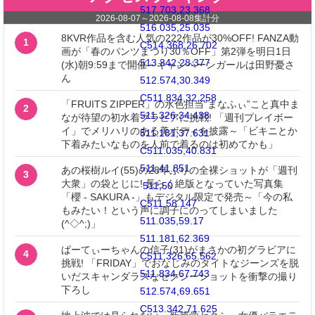
517.703,23.368
2026-08-07
～
2026-08-08
集計分
516.035,25.035
8KVR作品を含む人気の222作品が30%OFF! FANZA動
1
C514.368,26.702
画が「春のパンツまつり30％OFF」第2弾を明日1日
513.342,28.377
(水)朝9:59まで開催～キャンペーンガールは田野憂さ
ん
512.574,30.349
C511.834,32.258
「FRUITS ZIPPER」の水色担当“まなふぃ”こと真中ま
2
511.326,34.438
なが待望の初水着グラビアに挑戦! 「週刊プレイボー
イ」でメリハリのある美ボディを披露～「ビキニとか
511.181,37.631
下着みたいなものを人前で着るのは初めてかも」
C511.035,40.831
511,41.851
あの桜樹ルイ(55)の28年ぶりの全裸ショットが「週刊
3
大衆」の袋とじに! 長らく絶版となっていた写真集
511,50
「櫻 - SAKURA -」もデジタル限定で発売～「今の私
C511,58.147
もみたい！という声に調子にのってしまいました
511.035,59.17
(^◇^;)」
511.181,62.369
ぱーてぃーちゃんの信子(31)がまさかの初グラビアに
4
C511.326,65.562
挑戦! 「FRIDAY」でおなじみのタイトなジーンズを脱
511.834,67.743
いだスキャンダラスなセクシーショットを衝撃の撮り
下ろし
512.574,69.651
C513.342,71.625