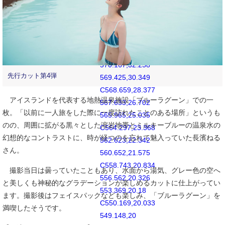
C565.552,57.996
565.522,58.943
565.378,62.101
M570.82,37.631
C570.674,34.438
570.167,32.258
先行カット第4弾
569.425,30.349
C568.659,28.377
アイスランドを代表する地熱温泉施設「ブルーラグーン」での一
567.633,26.702
枚。「以前に一人旅をした際に一度訪れたことのある場所」というも
565.965,25.035
のの、周囲に拡がる黒々とした溶岩地帯とミルキーブルーの温泉水の
C564.297,23.368
幻想的なコントラストに、時が経つのを忘れて魅入っていた長濱ねる
562.623,22.342
さん。
560.652,21.575
C558.743,20.834
撮影当日は曇っていたこともあり、水面から湯気、グレー色の空へ
556.562,20.326
と美しくも神秘的なグラデーションが楽しめるカットに仕上がってい
553.369,20.18
ます。撮影後はフェイスパックなども楽しみ、「ブルーラグーン」を
C550.169,20.033
満喫したそうです。
549.148,20