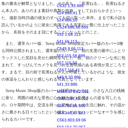
集の書名が解禁となりました。その名も、「長濱ねる」。長濱ねるさ
C532.1,33.886
ん本人の、ありのまま素顔や真摯な性格、そしておおらかさといっ
524.886,41.1
た、撮影当時25歳の彼女のすべてを切り取った本作。まるで私小説を
524.886,50
読んでいるかのように彼女に肉薄できる充実の一冊に仕上がったこと
C524.886,58.899
から、名前をそのまま冠にすることになったとのこと。
532.1,66.113
541,66.113
また、通常カバー版、Sony Music Shop限定カバー版のカバー2種
C549.9,66.113
も同時公開されました。通常版のカバーは、朝の支度の最中にふとリ
557.115,58.899
ラックスした笑顔を見せた瞬間を写した一枚。朝のクリーンな光に包
557.115,50
まれて、すっぴんでカメラを見つめる透明感のある表情が見どころで
C557.115,41.1
す。まるで、目の前で長濱ねるさんが呼吸しているかのような、彼女
549.9,33.886
の体温をじんわりと感じられる写真となっています。
541,33.886
Sony Music Shop版のカバーに採用されたのは、小さな入江の桟橋
M565.378,62.101
に座り、周囲の雄大な景色に心を解き放つ長濱さんの姿を写したも
C565.244,65.022
の。ロケ期間中は、交流を持った現地の人々の生活に触れ、その温か
564.756,66.606
さに癒される日々だったという彼女。そんなハッピーなオーラを感じ
564.346,67.663
られるカバーです。
C563.803,69.06
563.154,70.057