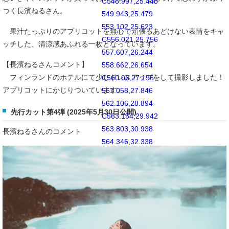
C548.997,25.448
つく長濱ねるさん。
549.943,25.479
553.102,25.623
果汁たっぷりのアプリコットを無心で頬張るあどけない表情をキャ
C556.021,25.756
ッチした、清涼感あふれる一枚となっています。
557.607,26.244
【長濱ねるさんコメント】
558.662,26.654
フィンランドのホテルにて少しドレスアップをして撮影しました！
C560.06,27.196
アプリコットにかじりついています。
561.058,27.846
562.106,28.894
先行カット第4弾 (2025年5月30日公開)
C563.154,29.942
563.803,30.938
長濱ねるさんのコメント
564.346,32.338
C564.756,33.391
565.244,34.978
565.378,37.899
C565.522,41.056
565.552,42.003
565.552,50