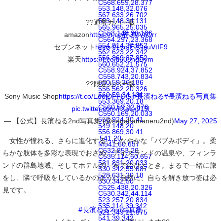
C568.659,28.377
553.148,32.076
567.633,26.702
553.148,34.131
??通常カバー版
565.965,25.035
C553.148,36.186
amazon
https://t.co/jFJMVtiCrr
C564.297,23.368
554.814,37.852
セブンネット
https://t.co/E2OsuVtIF9
562.623,22.342
556.869,37.852
楽天
https://t.co/ti608nqDym
560.652,21.575
C558.924,37.852
C558.743,20.834
560.59,36.186
??限定カバー版
556.562,20.326
560.59,34.131
Sony Music Shop
https://t.co/EdojDFFDGi
#長濱ねる
#長濱ねる写真集
553.369,20.18
C560.59,32.076
pic.twitter.com/ilXaLxJ15l
C550.169,20.033
558.924,30.41
— 【公式】長濱ねる2nd写真集 (@nagahamaneru2nd)
May 27, 2025
549.148,20
556.869,30.41
541,20
女性が憧れる、さらに進化する、しなやかな「バブみボディ」。柔
M541,60.657
C532.853,20
らかな肢体を多彩な表現でおさめ、アイスランドの温泉や、フィンラ
C535.114,60.657
531.831,20.033
ンドの群島地域、そしてホテルの一室でのひととき。まるで一緒に旅
530.342,55.887
528.631,20.18
をし、隣で呼吸をしているかのように自然に、自らを解き放つ姿は必
530.342,50
C525.438,20.326
見です。
C530.342,44.114
523.257,20.834
535.114,39.342
#長濱ねる2nd写真集
521.349,21.575
541,39.342