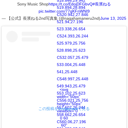
518.846,29.942
Sony Music Shop
https://t.co/EdojDFGbvQ
#長濱ねる
519.894,28.894
pic.twitter.com/77gKFnWNI9
C520.942,27.846
— 【公式】長濱ねる2nd写真集 (@nagahamaneru2nd)
June 13, 2025
521.94,27.196
523.338,26.654
C524.393,26.244
525.979,25.756
528.898,25.623
C532.057,25.479
533.004,25.448
541,25.448
C548.997,25.448
549.943,25.479
<svg
553.102,25.623
width="50px"
C556.021,25.756
height="50px"
557.607,26.244
この投稿をInstagramで見る
viewBox="0
558.662,26.654
0 60
C560.06,27.196
60"