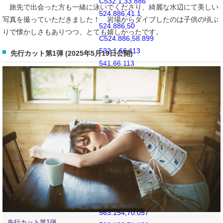
C532.1,33.886
旅先で出会った方も一緒に泳いでくださり、綺麗な水辺にて美しい
524.886,41.1
写真を撮っていただきました！ 岩場からダイブしたのは子供の頃ぶ
524.886,50
りで懐かしさもありつつ、とても嬉しかったです。
C524.886,58.899
532.1,66.113
先行カット第1弾 (2025年5月19日公開)
541,66.113
C549.9,66.113
557.115,58.899
557.115,50
C557.115,41.1
549.9,33.886
541,33.886
M565.378,62.101
C565.244,65.022
564.756,66.606
564.346,67.663
C563.803,69.06
563.154,70.057
先行カット第1弾