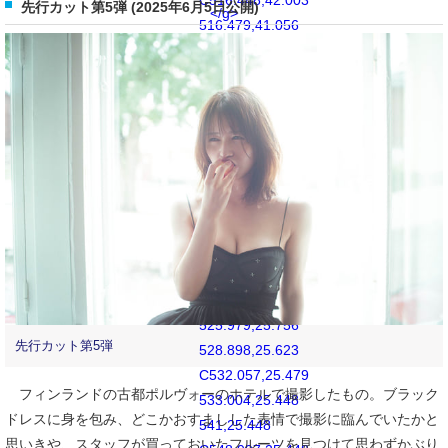
C516.448,42.003
先行カット第5弾 (2025年6月5日公開)
</g>
516.479,41.056
</svg>
516.623,37.899
C516.755,34.978
517.244,33.391
517.654,32.338
C518.197,30.938
518.846,29.942
519.894,28.894
C520.942,27.846
521.94,27.196
523.338,26.654
C524.393,26.244
525.979,25.756
先行カット第5弾
528.898,25.623
C532.057,25.479
フィンランドの古都ポルヴォーのホテルで撮影したもの。ブラック
533.004,25.448
ドレスに身を包み、どこかおすましした表情で撮影に臨んでいたかと
541,25.448
思いきや、スタッフが買っておいたフルーツを見つけて思わずかぶり