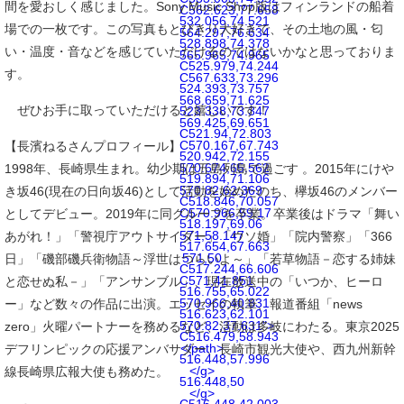
間を愛おしく感じました。Sony Music Shop版はフィンランドの船着
C562.623,77.658
532.056,74.521
場での一枚です。この写真もとびきり大好きで、その土地の風・匂
564.297,76.634
528.898,74.378
い・温度・音などを感じていただけるのではないかなと思っておりま
565.965,74.965
C525.979,74.244
す。
C567.633,73.296
524.393,73.757
568.659,71.625
ぜひお手に取っていただけると嬉しいです！
523.338,73.347
569.425,69.651
C521.94,72.803
C570.167,67.743
【長濱ねるさんプロフィール】
520.942,72.155
570.674,65.562
1998年、長崎県生まれ。幼少期は五島列島で過ごす 。2015年にけや
519.894,71.106
570.82,62.369
き坂46(現在の日向坂46)として活動を始めたのち、欅坂46のメンバー
C518.846,70.057
C570.966,59.17
としてデビュー。2019年に同グループを卒業。卒業後はドラマ「舞い
518.197,69.06
571,58.147
あがれ！」「警視庁アウトサイダー」「ウソ婚」「院内警察」「366
517.654,67.663
571,50
日」「磯部磯兵衛物語～浮世はつらいよ～」「若草物語－恋する姉妹
C517.244,66.606
C571,41.851
と恋せぬ私－」「アンサンブル」、現在放送中の「いつか、ヒーロ
516.755,65.022
570.966,40.831
ー」など数々の作品に出演。エッセイの執筆、報道番組「news
516.623,62.101
570.82,37.631">
zero」火曜パートナーを務めるなど、活動は多岐にわたる。東京2025
C516.479,58.943
</path>
デフリンピックの応援アンバサダー、長崎市観光大使や、西九州新幹
516.448,57.996
</g>
線長崎県広報大使も務めた。
516.448,50
</g>