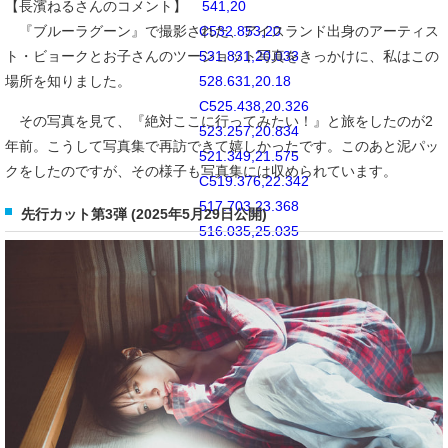
541,20
【長濱ねるさんのコメント】
C532.853,20
『ブルーラグーン』で撮影された、アイスランド出身のアーティス
531.831,20.033
ト・ビョークとお子さんのツーショット写真をきっかけに、私はこの
528.631,20.18
場所を知りました。
C525.438,20.326
その写真を見て、『絶対ここに行ってみたい！』と旅をしたのが2
523.257,20.834
年前。こうして写真集で再訪できて嬉しかったです。このあと泥パッ
521.349,21.575
クをしたのですが、その様子も写真集には収められています。
C519.376,22.342
517.703,23.368
先行カット第3弾 (2025年5月29日公開)
516.035,25.035
C514.368,26.702
513.342,28.377
512.574,30.349
C511.834,32.258
511.326,34.438
511.181,37.631
C511.035,40.831
511,41.851