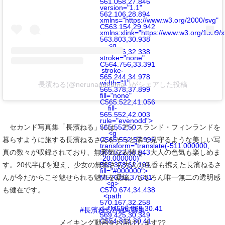
561.058,27.846
version="1.1"
562.106,28.894
xmlns="https://www.w3.org/2000/svg"
C563.154,29.942
xmlns:xlink="https://www.w3.org/1999/x
563.803,30.938
<g
564.346,32.338
stroke="none"
C564.756,33.391
stroke-
565.244,34.978
width="1"
長濱ねる(@nerunagahama_)がシェアした投稿
565.378,37.899
fill="none"
C565.522,41.056
fill-
565.552,42.003
rule="evenodd">
セカンド写真集「長濱ねる」には、アイスランド・フィンランドを
565.552,50
<g
暮らすように旅する長濱ねるさんをそっと隣で見守るような美しい写
C565.552,57.996
transform="translate(-511.000000,
真の数々が収録されており、無邪気な表情も、大人の色気も楽しめま
565.522,58.943
-20.000000)"
す。20代半ばを迎え、少女の無垢さも大人の色香も携えた長濱ねるさ
565.378,62.101
fill="#000000">
んが今だからこそ魅せられる魅力を凝縮。もちろん唯一無二の透明感
M570.82,37.631
<g>
も健在です。
C570.674,34.438
<path
570.167,32.258
d="M556.869,30.41
#長濱ねる2nd写真集
569.425,30.349
C554.814,30.41
メイキング動画をお届けします??