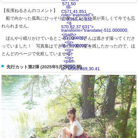
571,50
fill-
【長濱ねるさんのコメント】
C571,41.851
rule="evenodd">
船で向かった孤島にひっそりと建っていた小屋が美しくて今でも忘
570.966,40.831
<g
れられません。
570.82,37.631">
transform="translate(-511.000000,
</path>
-20.000000)"
ぼんやり眠りかけているところもヨーコさんは逃さず撮ってくださ
</g>
fill="#000000">
っていました！ 写真集はできるだけ素の姿を残したかったので、ほ
</g>
<g>
とんどのページで化粧していません。
</g>
<path
</svg>
先行カット第2弾 (2025年5月26日公開)
d="M556.869,30.41
C554.814,30.41
553.148,32.076
553.148,34.131
C553.148,36.186
554.814,37.852
556.869,37.852
C558.924,37.852
560.59,36.186
560.59,34.131