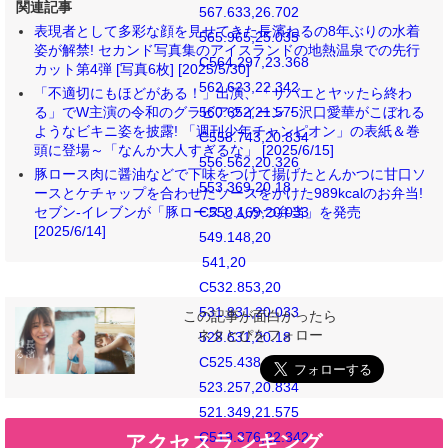
関連記事
567.633,26.702
表現者として多彩な顔を見せてきた長濱ねるの8年ぶりの水着
565.965,25.035
姿が解禁! セカンド写真集のアイスランドの地熱温泉での先行
C564.297,23.368
カット第4弾 [写真6枚] [2025/5/30]
562.623,22.342
「不適切にもほどがある！」出演、「サバエとヤッたら終わ
560.652,21.575
る」でW主演の令和のグラビアクイーン・沢口愛華がこぼれる
ようなビキニ姿を披露! 「週刊少年チャンピオン」の表紙＆巻
C558.743,20.834
頭に登場～「なんか大人すぎるな」 [2025/6/15]
556.562,20.326
豚ロース肉に醤油などで下味をつけて揚げたとんかつに甘口ソ
553.369,20.18
ースとケチャップを合わせたソースをかけた989kcalのお弁当!
C550.169,20.033
セブン‐イレブンが「豚ロースとんかつ弁当」を発売
[2025/6/14]
549.148,20
541,20
C532.853,20
531.831,20.033
この記事が面白かったら
ネタとぴをフォロー
528.631,20.18
C525.438,20.326
523.257,20.834
521.349,21.575
C519.376,22.342
アクセスランキング