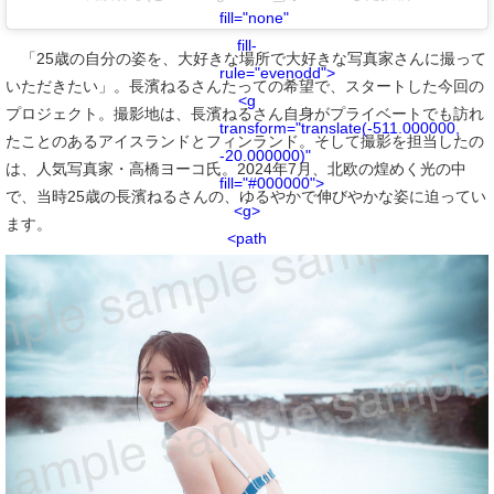
fill="none"
fill-
「25歳の自分の姿を、大好きな場所で大好きな写真家さんに撮って
rule="evenodd">
いただきたい」。長濱ねるさんたっての希望で、スタートした今回の
<g
プロジェクト。撮影地は、長濱ねるさん自身がプライベートでも訪れ
transform="translate(-511.000000,
たことのあるアイスランドとフィンランド。そして撮影を担当したの
-20.000000)"
は、人気写真家・高橋ヨーコ氏。2024年7月、北欧の煌めく光の中
fill="#000000">
で、当時25歳の長濱ねるさんの、ゆるやかで伸びやかな姿に迫ってい
<g>
ます。
<path
d="M556.869,30.41
C554.814,30.41
553.148,32.076
553.148,34.131
C553.148,36.186
554.814,37.852
556.869,37.852
C558.924,37.852
560.59,36.186