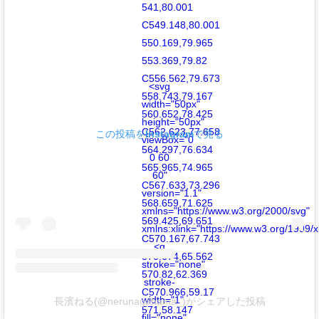
541,80.001
C549.148,80.001
550.169,79.965
553.369,79.82
C556.562,79.673
<svg
558.743,79.167
width="50px"
560.652,78.425
height="50px"
C562.623,77.658
この投稿をInstagramで見る
viewBox="0
564.297,76.634
0 60
565.965,74.965
60"
C567.633,73.296
version="1.1"
568.659,71.625
xmlns="https://www.w3.org/2000/svg"
569.425,69.651
xmlns:xlink="https://www.w3.org/1999/x
C570.167,67.743
<g
570.674,65.562
stroke="none"
570.82,62.369
stroke-
C570.966,59.17
width="1"
長濱ねる(@nerunagahama_)がシェアした投稿
571,58.147
fill="none"