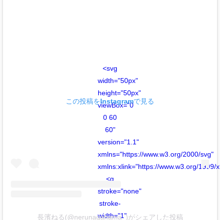
<svg
width="50px"
height="50px"
この投稿をInstagramで見る
viewBox="0
0 60
60"
version="1.1"
xmlns="https://www.w3.org/2000/svg"
xmlns:xlink="https://www.w3.org/1999/x
<g
stroke="none"
stroke-
width="1"
長濱ねる(@nerunagahama_)がシェアした投稿