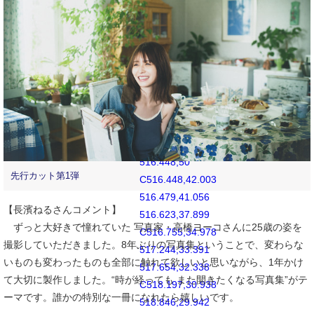
519.894,71.106
C518.846,70.057
518.197,69.06
517.654,67.663
C517.244,66.606
516.755,65.022
516.623,62.101
C516.479,58.943
516.448,57.996
516.448,50
先行カット第1弾
C516.448,42.003
516.479,41.056
【長濱ねるさんコメント】
516.623,37.899
ずっと大好きで憧れていた 写真家・高橋ヨーコさんに25歳の姿を
C516.755,34.978
撮影していただきました。8年ぶりの写真集ということで、変わらな
517.244,33.391
いものも変わったものも全部に触れて欲しいと思いながら、1年かけ
517.654,32.338
て大切に製作しました。“時が経っても また開きたくなる写真集”がテ
C518.197,30.938
ーマです。誰かの特別な一冊になれたら嬉しいです。
518.846,29.942