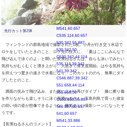
C560.59,32.076
558.924,30.41
556.869,30.41
M541,60.657
先行カット第2弾
C535.114,60.657
530.342,55.887
フィンランドの群島地域で撮影された1枚。小舟が行き交う水辺で
530.342,50
ロケをしていたときのこと、ロケ先の住人に、「夏はここにみんなで
C530.342,44.114
飛び込んで泳ぐのよ」と聞いた長濱ねるさんは、自らも泳いでみたい
535.114,39.342
気持ちがむくむくと湧き上がり、大急ぎで身支度開始。はやる気持ち
541,39.342
を抑えつつ驚きの速さで水着になり、このカットののち、無事にダイ
C546.887,39.342
ブしたとのこと。
551.658,44.114
満面の笑みで飛び込み、また岩に上がり再びダイブ！ 膝に擦り傷
551.658,50
を作りながらも楽しそうに泳ぐ長濱ねるさん。五島列島で育った彼女
C551.658,55.887
の幼い頃の姿が想像できるような、微笑ましい撮影シーンになったそ
546.887,60.657
うです。
541,60.657
M541,33.886
【長濱ねるさんのコメント】