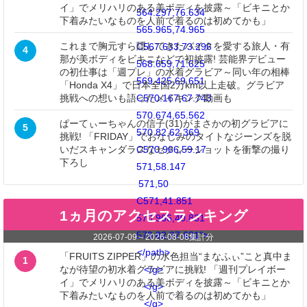
イ」でメリハリのある美ボディを披露～「ビキニとか
564.297,76.634
下着みたいなものを人前で着るのは初めてかも」
565.965,74.965
これまで胸元すら隠してきたバイクを愛する旅人・有
C567.633,73.296
4
那が美ボディをビキニなどで初披露! 芸能界デビュー
568.659,71.625
の初仕事は「週プレ」の水着グラビア～同い年の相棒
569.425,69.651
「Honda X4」で日本全国2万km以上走破。グラビア
C570.167,67.743
挑戦への想いも語ったメイキング動画も
570.674,65.562
ぱーてぃーちゃんの信子(31)がまさかの初グラビアに
5
570.82,62.369
挑戦! 「FRIDAY」でおなじみのタイトなジーンズを脱
C570.966,59.17
いだスキャンダラスなセクシーショットを衝撃の撮り
下ろし
571,58.147
571,50
C571,41.851
1ヵ月のアクセスランキング
570.966,40.831
570.82,37.631">
2026-07-09
～
2026-08-08
集計分
</path>
「FRUITS ZIPPER」の水色担当“まなふぃ”こと真中ま
1
</g>
なが待望の初水着グラビアに挑戦! 「週刊プレイボー
イ」でメリハリのある美ボディを披露～「ビキニとか
</g>
下着みたいなものを人前で着るのは初めてかも」
</g>