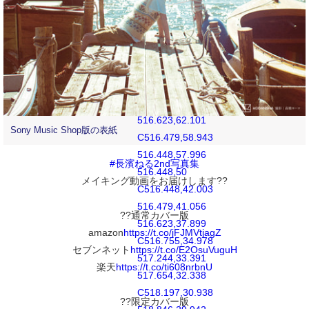
519.894,71.106
C518.846,70.057
518.197,69.06
517.654,67.663
C517.244,66.606
516.755,65.022
516.623,62.101
Sony Music Shop版の表紙
C516.479,58.943
516.448,57.996
#長濱ねる2nd写真集
516.448,50
メイキング動画をお届けします??
C516.448,42.003
516.479,41.056
??通常カバー版
516.623,37.899
amazon
https://t.co/jFJMVtjagZ
C516.755,34.978
セブンネット
https://t.co/E2OsuVuguH
517.244,33.391
楽天
https://t.co/ti608nrbnU
517.654,32.338
C518.197,30.938
??限定カバー版