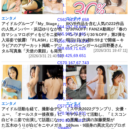
558.743,79.167
560.652,78.425
エンタメ
エンタメ
C562.623,77.658
アイドルグループ「My_Stage」
8KVR作品を含む人気の222作品
564.297,76.634
の人気メンバー・浜辺ゆりなが色
が30%OFF! FANZA動画が「春の
565.965,74.965
白マシュマロボディをビキニ姿や
パンツまつり30％OFF」第2弾を
入浴姿で披露! 「FLASH」に初グ
明日1日(水)朝9:59まで開催～キ
C567.633,73.296
ラビアのアザーカット掲載～デジ
ャンペーンガールは田野憂さん
568.659,71.625
タル写真集「天使の素顔」も発売
[2026/3/31 19:47:11]
569.425,69.651
[2026/3/31 21:40:12]
C570.167,67.743
570.674,65.562
570.82,62.369
C570.966,59.17
571,58.147
571,50
エンタメ
エンタメ
C571,41.851
アイドル活動を経て、撮影会デビ
ミス中央2022グランプリ、女優・
570.966,40.831
ュー、「オールスター後夜祭」に
モデルとして活動し、「ミスコン
白ビキニ姿で出演して話題になっ
の悪魔」主演の加藤愛梨が
570.82,37.631">
た五木ゆうりが白ビキニやメガネ
169cm・9頭身の異次元のプロポ
</path>