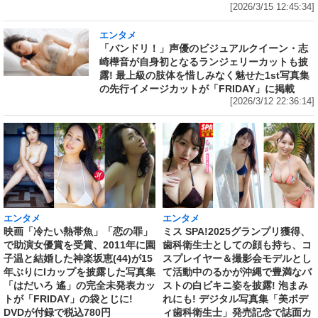
[2026/3/15 12:45:34]
エンタメ
「バンドリ！」声優のビジュアルクイーン・志
崎樺音が自身初となるランジェリーカットも披
露! 最上級の肢体を惜しみなく魅せた1st写真集
の先行イメージカットが「FRIDAY」に掲載
[2026/3/12 22:36:14]
エンタメ
エンタメ
映画「冷たい熱帯魚」「恋の罪」
ミス SPA!2025グランプリ獲得、
で助演女優賞を受賞、2011年に園
歯科衛生士としての顔も持ち、コ
子温と結婚した神楽坂恵(44)が15
スプレイヤー＆撮影会モデルとし
年ぶりにIカップを披露した写真集
て活動中のるかが沖縄で豊満なバ
「はだいろ 遙」の完全未発表カッ
ストの白ビキニ姿を披露! 泡まみ
トが「FRIDAY」の袋とじに!
れにも! デジタル写真集「美ボデ
DVDが付録で税込780円
ィ歯科衛生士」発売記念で誌面カ