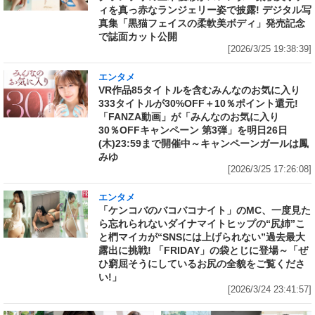
ィを真っ赤なランジェリー姿で披露! デジタル写
真集「黒猫フェイスの柔軟美ボディ」発売記念
で誌面カット公開
[2026/3/25 19:38:39]
エンタメ
VR作品85タイトルを含むみんなのお気に入り
333タイトルが30%OFF＋10％ポイント還元!
「FANZA動画」が「みんなのお気に入り
30％OFFキャンペーン 第3弾」を明日26日
(木)23:59まで開催中～キャンペーンガールは鳳
みゆ
[2026/3/25 17:26:08]
エンタメ
「ケンコバのバコバコナイト」のMC、一度見た
ら忘れられないダイナマイトヒップの“尻姉”こ
と椚マイカが“SNSには上げられない”過去最大
露出に挑戦! 「FRIDAY」の袋とじに登場～「ぜ
ひ窮屈そうにしているお尻の全貌をご覧くださ
い!」
[2026/3/24 23:41:57]