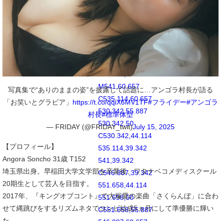
556.869,37.852
C558.924,37.852
560.59,36.186
560.59,34.131
C560.59,32.076
558.924,30.41
556.869,30.41
M541,60.657
写真集で“ありのままの姿”を披露して話題に…アンゴラ村長が語る
C535.114,60.657
「お笑いとグラビア」
https://t.co/qqiX6MV1TF
#フライデー
#アンゴラ
530.342,55.887
村長
#標準体型
530.342,50
— FRIDAY (@FRIDAY_twit)
July 15, 2025
C530.342,44.114
【プロフィール】
535.114,39.342
Angora Soncho 31歳 T152
541,39.342
埼玉県出身。早稲田大学文学部を卒業後、ワタナベコメディスクール
C546.887,39.342
20期生として芸人を目指す。
551.658,44.114
2017年、『キングオブコント』で大塚愛の楽曲「さくらんぼ」に合わ
551.658,50
せて縄跳びをするリズムネタでコンビ結成5ヵ月にして準優勝に輝い
C551.658,55.887
た。