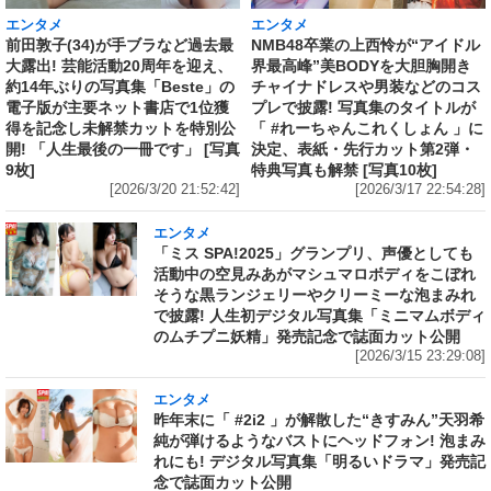
エンタメ
エンタメ
前田敦子(34)が手ブラなど過去最
NMB48卒業の上西怜が“アイドル
大露出! 芸能活動20周年を迎え、
界最高峰”美BODYを大胆胸開き
約14年ぶりの写真集「Beste」の
チャイナドレスや男装などのコス
電子版が主要ネット書店で1位獲
プレで披露! 写真集のタイトルが
得を記念し未解禁カットを特別公
「 #れーちゃんこれくしょん 」に
開! 「人生最後の一冊です」 [写真
決定、表紙・先行カット第2弾・
9枚]
特典写真も解禁 [写真10枚]
[2026/3/20 21:52:42]
[2026/3/17 22:54:28]
エンタメ
「ミス SPA!2025」グランプリ、声優としても
活動中の空見みあがマシュマロボディをこぼれ
そうな黒ランジェリーやクリーミーな泡まみれ
で披露! 人生初デジタル写真集「ミニマムボディ
のムチプニ妖精」発売記念で誌面カット公開
[2026/3/15 23:29:08]
エンタメ
昨年末に「 #2i2 」が解散した“きすみん”天羽希
純が弾けるようなバストにヘッドフォン! 泡まみ
れにも! デジタル写真集「明るいドラマ」発売記
念で誌面カット公開