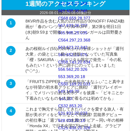
1週間のアクセスランキング
570.167,32.258
569.425,30.349
2026-08-01
～
2026-08-08
集計分
C568.659,28.377
8KVR作品を含む人気の222作品が30%OFF! FANZA動
1
567.633,26.702
画が「春のパンツまつり30％OFF」第2弾を明日1日
(水)朝9:59まで開催～キャンペーンガールは田野憂さ
565.965,25.035
ん
C564.297,23.368
562.623,22.342
あの桜樹ルイ(55)の28年ぶりの全裸ショットが「週刊
2
大衆」の袋とじに! 長らく絶版となっていた写真集
560.652,21.575
「櫻 - SAKURA -」もデジタル限定で発売～「今の私
C558.743,20.834
もみたい！という声に調子にのってしまいました
556.562,20.326
(^◇^;)」
553.369,20.18
「FRUITS ZIPPER」の水色担当“まなふぃ”こと真中ま
3
C550.169,20.033
なが待望の初水着グラビアに挑戦! 「週刊プレイボー
549.148,20
イ」でメリハリのある美ボディを披露～「ビキニとか
下着みたいなものを人前で着るのは初めてかも」
541,20
C532.853,20
これまで胸元すら隠してきたバイクを愛する旅人・有
4
531.831,20.033
那が美ボディをビキニなどで初披露! 芸能界デビュー
の初仕事は「週プレ」の水着グラビア～同い年の相棒
528.631,20.18
「Honda X4」で日本全国2万km以上走破。グラビア
C525.438,20.326