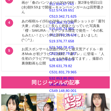
画が「春のパンツまつり30％OFF」第2弾を明日1日
511.834,67.743
(水)朝9:59まで開催～キャンペーンガールは田野憂さ
512.574,69.651
ん
C513.342,71.625
あの桜樹ルイ(55)の28年ぶりの全裸ショットが「週刊
4
514.368,73.296
大衆」の袋とじに! 長らく絶版となっていた写真集
516.035,74.965
「櫻 - SAKURA -」もデジタル限定で発売～「今の私
C517.703,76.634
もみたい！という声に調子にのってしまいました
(^◇^;)」
519.376,77.658
521.349,78.425
お尻スポンサーも話題のNGなし破天荒アイドル・鈴
5
C523.257,79.167
木Mob.が初グラビアに挑戦! 「週プレ」に登場～「人
生初のグラビア!!!しかも5水着も着てます」。撮影の
525.438,79.673
裏側動画も公開
528.631,79.82
C531.831,79.965
532.853,80.001
同じジャンルの記事
541,80.001
C549.148,80.001
550.169,79.965
553.369,79.82
C556.562,79.673