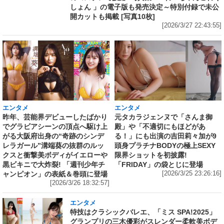
しょん 」の電子版も発売決定～特別付録で未公
開カットも掲載 [写真10枚]
[2026/3/27 22:43:55]
エンタメ
エンタメ
昨年、芸能界デビューしたばかり
元タカラジェンヌで「さんま御
でグラビアシーンの頂点へ駆け上
殿」や「不適切にもほどがあ
がる大阪府出身の“奇跡のシンデ
る！」にも出演の吉田莉々加が9
レラガール”溝端葵の抜群のルッ
頭身プラチナBODYの極上SEXY
クスと衝撃美ボディがイエローや
限界ショットを初披露!
黒ビキニで大炸裂! 「週刊少年チ
「FRIDAY」の袋とじに登場
ャンピオン」の表紙＆巻頭に登場
[2026/3/25 23:26:16]
[2026/3/26 18:32:57]
エンタメ
特技はクラシックバレエ、「ミス SPA!2025」
グランプリの三木優彩がスレンダー柔軟美ボデ