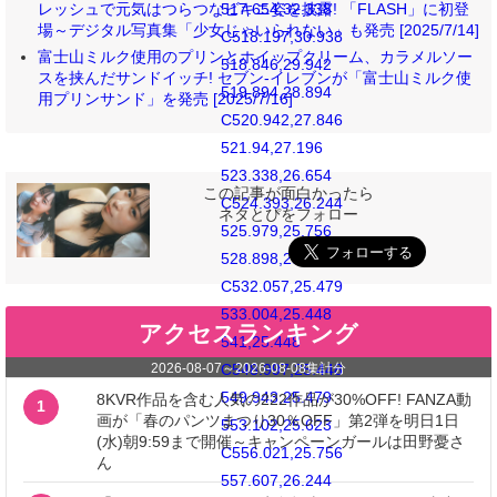
レッシュで元気はつらつなビキニ姿を披露! 「FLASH」に初登
517.654,32.338
場～デジタル写真集「少女じゃいられない」も発売 [2025/7/14]
C518.197,30.938
富士山ミルク使用のプリンとホイップクリーム、カラメルソー
518.846,29.942
スを挟んだサンドイッチ! セブン‐イレブンが「富士山ミルク使
519.894,28.894
用プリンサンド」を発売 [2025/7/16]
C520.942,27.846
521.94,27.196
523.338,26.654
この記事が面白かったら
C524.393,26.244
ネタとぴをフォロー
525.979,25.756
528.898,25.623
C532.057,25.479
533.004,25.448
アクセスランキング
541,25.448
2026-08-07
～
2026-08-08
集計分
C548.997,25.448
549.943,25.479
8KVR作品を含む人気の222作品が30%OFF! FANZA動
1
画が「春のパンツまつり30％OFF」第2弾を明日1日
553.102,25.623
(水)朝9:59まで開催～キャンペーンガールは田野憂さ
C556.021,25.756
ん
557.607,26.244