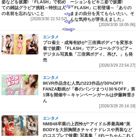
姿などを披露! 「FLASH」で初め
ーションをビキニ姿で披露!
</g>
ての雑誌グラビア挑戦～特技は人
「FLASH」に初登場～「ありの
の名前を忘れないこと
ままの自分を見てもらいたい。そ
</g>
[2026/3/30 22:53:52]
んな気持ちが芽生えました」
</g>
[2026/3/30 18:05:06]
</svg>
エンタメ
プロ雀士・成海有紗が“三倍満ボディ”を変形水
着で披露! 「FLASH」でアンコールグラビア～
デジタル写真集「三倍満ボディ、再び。」も発
売
[2026/3/29 23:54:27]
エンタメ
8KVR作品含む人気の223作品が30%OFF!
FANZA動画が「春のパンツまつり30％OFF」第
1弾を開催中～キャンペーンガールは伊藤舞雪さ
ん
[2026/3/28 20:14:19]
エンタメ
NMB48卒業の上西怜が“アイドル界最高峰”美
BODYを大胆胸開きチャイナドレスや男装など
のコスプレで披露! 写真集「 #れーちゃんこれく