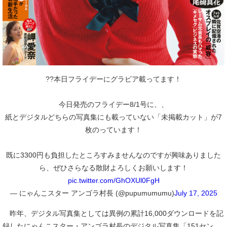
??本日フライデーにグラビア載ってます！
今日発売のフライデー8/1号に、、
紙とデジタルどちらの写真集にも載っていない「未掲載カット」が7
枚のっています！
既に3300円も負担したところすみませんなのですが興味ありました
ら、ぜひさらなる散財よろしくお願いします！
pic.twitter.com/GhOXUl0FgH
— にゃんこスター アンゴラ村長 (@pupumumumu)
July 17, 2025
昨年、デジタル写真集としては異例の累計16,000ダウンロードを記
録したにゃんこスター・アンゴラ村長のデジタル写真集「151セン