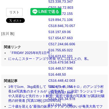
523.338,73.347
C521.94,72.803
リスト
520.942,72.155
519.894,71.106
C518.846,70.057
518.197,69.06
[古川 敦]
517.654,67.663
C517.244,66.606
関連リンク
516.755,65.022
「FRIDAY 2025年8月1日号」
516.623,62.101
にゃんこスター・アンゴラ村長 ぜんぶほんとの、私。
C516.479,58.943
516.448,57.996
516.448,50
C516.448,42.003
関連記事
1年で1cm、3kg成長して「152センチ、51キロ」のアンゴラ村
516.479,41.056
長1st写真集のタイトルが「標準体型」に決定! ランジェリー姿
516.623,37.899
や入浴姿など先行カット解禁! “最初で最後の写真集”が講談社騒
C516.755,34.978
然の好発進 [写真13枚] [2025/6/16]
517.244,33.391
二十歳を迎える“最強の妹系グラドル”入間ゆいが奄美大島でフ