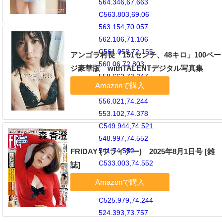
564.346,67.663
C563.803,69.06
563.154,70.057
562.106,71.106
C561.058,72.155
アンゴラ村長「151センチ、48キロ」100ペー
560.06,72.803
ジ豪華版 withTALENTデジタル写真集
558.662,73.347
C557.607,73.757
556.021,74.244
553.102,74.378
C549.944,74.521
548.997,74.552
541,74.552
FRIDAY (フライデー) 2025年8月1日号 [雑
C533.003,74.552
誌]
532.056,74.521
528.898,74.378
C525.979,74.244
524.393,73.757