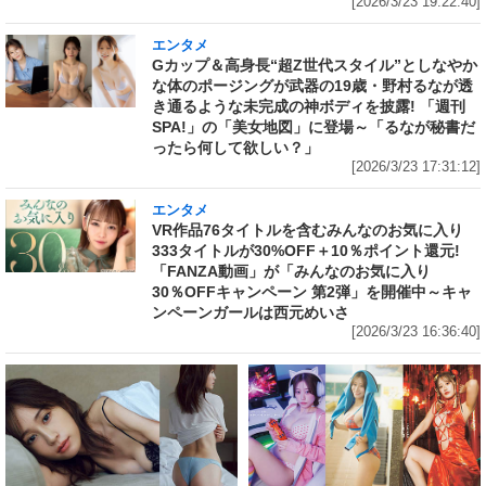
[2026/3/23 19:22:40]
エンタメ
Gカップ＆高身長“超Z世代スタイル”としなやか
な体のポージングが武器の19歳・野村るなが透
き通るような未完成の神ボディを披露! 「週刊
SPA!」の「美女地図」に登場～「るなが秘書だ
ったら何して欲しい？」
[2026/3/23 17:31:12]
エンタメ
VR作品76タイトルを含むみんなのお気に入り
333タイトルが30%OFF＋10％ポイント還元!
「FANZA動画」が「みんなのお気に入り
30％OFFキャンペーン 第2弾」を開催中～キャ
ンペーンガールは西元めいさ
[2026/3/23 16:36:40]