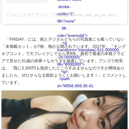
stroke-
width="1"
にゃんこスター アンコ゛ラ村長(@nyanco_star_pu_pu_mu)がシェアした投稿
fill="none"
fill-
rule="evenodd">
「FRIDAY」には、紙とデジタルどちらの写真集にも載っていない
<g
「未掲載カット」が7枚、独占公開されています。2017年、「キング
transform="translate(-511.000000,
オブコント」で大ブレイクしてから早8年。最初で最後の本格グラビ
-20.000000)"
アで見せた31歳の赤裸々なカラダを披露しています。アンゴラ村長
fill="#000000">
は、「既に3,300円も負担したところすみませんなのですが興味あり
<g>
ましたら、ぜひさらなる散財よろしくお願いします！」とコメントし
<path
ています。
d="M556.869,30.41
C554.814,30.41
553.148,32.076
553.148,34.131
C553.148,36.186
554.814,37.852