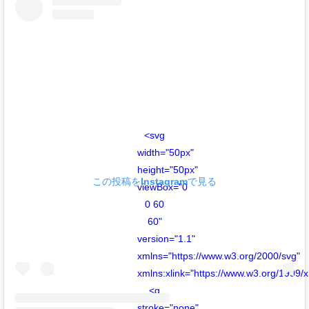
<svg
width="50px"
height="50px"
この投稿をInstagramで見る
viewBox="0
0 60
60"
version="1.1"
xmlns="https://www.w3.org/2000/svg"
xmlns:xlink="https://www.w3.org/1999/x
<g
stroke="none"