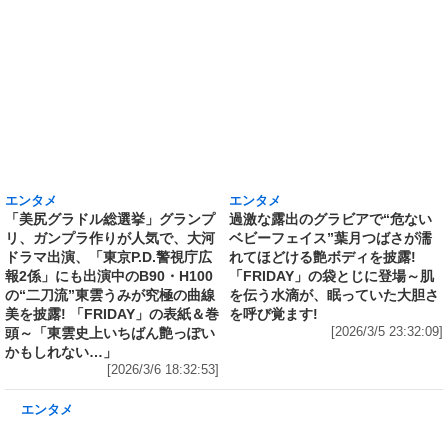
エンタメ
エンタメ
「美尻グラドル総選挙」グランプ
過激な露出のグラビアで“危ない
リ、ガンプラ作りが人気で、大河
ベビーフェイス”葉月つばさが濡
ドラマ出演、「東京P.D.警視庁広
れてほどける艶ボディを披露!
報2係」にも出演中のB90・H100
「FRIDAY」の袋とじに登場～肌
の“二刀流”東雲うみが究極の曲線
を伝う水滴が、眠っていた大胆さ
美を披露! 「FRIDAY」の表紙＆巻
を呼び覚ます!
頭～「東雲史上いちばん艶っぽい
[2026/3/5 23:32:09]
かもしれない…」
[2026/3/6 18:32:53]
エンタメ
「 #よーよーよー 」を脱退し、「 #Mooove! 」
の青色担当・姫野ひなのの黒髪ツインテールの
ビキニ姿も無料で! ヤングアニマルWebではじ
ける笑顔と全力のポーズの無料グラビア「Go!