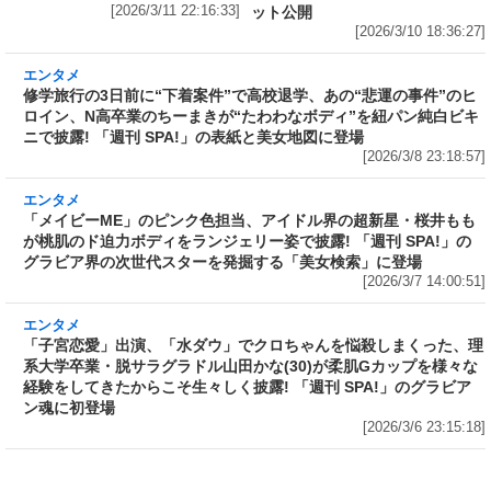
[2026/3/11 22:16:33]
ット公開
[2026/3/10 18:36:27]
エンタメ
修学旅行の3日前に“下着案件”で高校退学、あ
の“悲運の事件”のヒロイン、N高卒業のちーま
きが“たわわなボディ”を紐パン純白ビキニで披
露! 「週刊 SPA!」の表紙と美女地図に登場
[2026/3/8 23:18:57]
エンタメ
「メイビーME」のピンク色担当、アイドル界の
超新星・桜井ももが桃肌のド迫力ボディをラン
ジェリー姿で披露! 「週刊 SPA!」のグラビア界
の次世代スターを発掘する「美女検索」に登場
[2026/3/7 14:00:51]
エンタメ
「子宮恋愛」出演、「水ダウ」でクロちゃんを
悩殺しまくった、理系大学卒業・脱サラグラド
ル山田かな(30)が柔肌Gカップを様々な経験をし
てきたからこそ生々しく披露! 「週刊 SPA!」の
グラビアン魂に初登場
[2026/3/6 23:15:18]