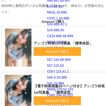
546.887,60.657
2024年に発売のデジタル写真集『151センチ、48キロ』が空前の大ヒ
541,60.657
ット。
M541,33.886
C532.1,33.886
Amazonで購入
524.886,41.1
524.886,50
C524.886,58.899
532.1,66.113
アンゴラ村長1st写真集 「標準体型」
541,66.113
C549.9,66.113
557.115,58.899
557.115,50
C557.115,41.1
549.9,33.886
541,33.886
【電子特典画像20ページ付き】アンゴラ村長
M565.378,62.101
1st写真集 「標準体型」
C565.244,65.022
564.756,66.606