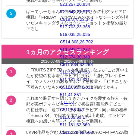
挑戦への想いも語ったメイキング動画も
523.257,20.834
ぱーてぃーちゃんの信子(31)がまさかの初グラビアに
521.349,21.575
5
挑戦! 「FRIDAY」でおなじみのタイトなジーンズを脱
C519.376,22.342
いだスキャンダラスなセクシーショットを衝撃の撮り
517.703,23.368
下ろし
516.035,25.035
C514.368,26.702
513.342,28.377
1ヵ月のアクセスランキング
512.574,30.349
2026-07-09
～
2026-08-08
集計分
C511.834,32.258
「FRUITS ZIPPER」の水色担当“まなふぃ”こと真中ま
1
511.326,34.438
なが待望の初水着グラビアに挑戦! 「週刊プレイボー
511.181,37.631
イ」でメリハリのある美ボディを披露～「ビキニとか
下着みたいなものを人前で着るのは初めてかも」
C511.035,40.831
511,41.851
これまで胸元すら隠してきたバイクを愛する旅人・有
2
511,50
那が美ボディをビキニなどで初披露! 芸能界デビュー
の初仕事は「週プレ」の水着グラビア～同い年の相棒
C511,58.147
「Honda X4」で日本全国2万km以上走破。グラビア
511.035,59.17
挑戦への想いも語ったメイキング動画も
511.181,62.369
8KVR作品を含む人気の222作品が30%OFF! FANZA動
C511.326,65.562
3