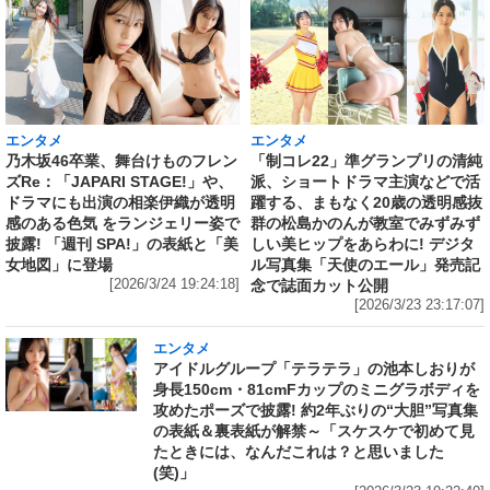
エンタメ
エンタメ
乃木坂46卒業、舞台けものフレン
「制コレ22」準グランプリの清純
ズRe：「JAPARI STAGE!」や、
派、ショートドラマ主演などで活
ドラマにも出演の相楽伊織が透明
躍する、まもなく20歳の透明感抜
感のある色気 をランジェリー姿で
群の松島かのんが教室でみずみず
披露! 「週刊 SPA!」の表紙と「美
しい美ヒップをあらわに! デジタ
女地図」に登場
ル写真集「天使のエール」発売記
[2026/3/24 19:24:18]
念で誌面カット公開
[2026/3/23 23:17:07]
エンタメ
アイドルグループ「テラテラ」の池本しおりが
身長150cm・81cmFカップのミニグラボディを
攻めたポーズで披露! 約2年ぶりの“大胆”写真集
の表紙＆裏表紙が解禁～「スケスケで初めて見
たときには、なんだこれは？と思いました
(笑)」