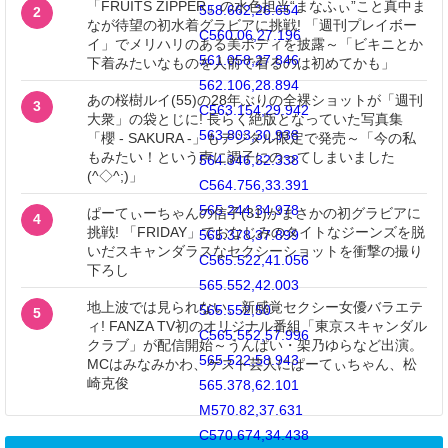
「FRUITS ZIPPER」の水色担当“まなふぃ”こと真中ま
558.662,26.654
2
なが待望の初水着グラビアに挑戦! 「週刊プレイボー
C560.06,27.196
イ」でメリハリのある美ボディを披露～「ビキニとか
561.058,27.846
下着みたいなものを人前で着るのは初めてかも」
562.106,28.894
あの桜樹ルイ(55)の28年ぶりの全裸ショットが「週刊
3
C563.154,29.942
大衆」の袋とじに! 長らく絶版となっていた写真集
563.803,30.938
「櫻 - SAKURA -」もデジタル限定で発売～「今の私
もみたい！という声に調子にのってしまいました
564.346,32.338
(^◇^;)」
C564.756,33.391
565.244,34.978
ぱーてぃーちゃんの信子(31)がまさかの初グラビアに
4
挑戦! 「FRIDAY」でおなじみのタイトなジーンズを脱
565.378,37.899
いだスキャンダラスなセクシーショットを衝撃の撮り
C565.522,41.056
下ろし
565.552,42.003
地上波では見られない、新感覚セクシー女優バラエテ
565.552,50
5
ィ! FANZA TV初のオリジナル番組「東京スキャンダル
C565.552,57.996
クラブ」が配信開始～うんぱい・架乃ゆらなど出演。
565.522,58.943
MCはみなみかわ、ゲスト芸人にぱーてぃちゃん、松
崎克俊
565.378,62.101
M570.82,37.631
C570.674,34.438