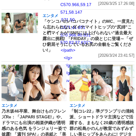
[2026/3/25 17:26:08]
C570.966,59.17
571,58.147
エンタメ
571,50
「ケンコバのバコバコナイト」のMC、一度見た
ら忘れられないダイナマイトヒップの“尻姉”こ
C571,41.851
と椚マイカが“SNSには上げられない”過去最大
570.966,40.831
露出に挑戦! 「FRIDAY」の袋とじに登場～「ぜ
570.82,37.631">
ひ窮屈そうにしているお尻の全貌をご覧くださ
い!」
</path>
[2026/3/24 23:41:57]
</g>
</g>
</g>
</svg>
エンタメ
エンタメ
乃木坂46卒業、舞台けものフレン
「制コレ22」準グランプリの清純
ズRe：「JAPARI STAGE!」や、
派、ショートドラマ主演などで活
ドラマにも出演の相楽伊織が透明
躍する、まもなく20歳の透明感抜
感のある色気 をランジェリー姿で
群の松島かのんが教室でみずみず
披露! 「週刊 SPA!」の表紙と「美
しい美ヒップをあらわに! デジタ