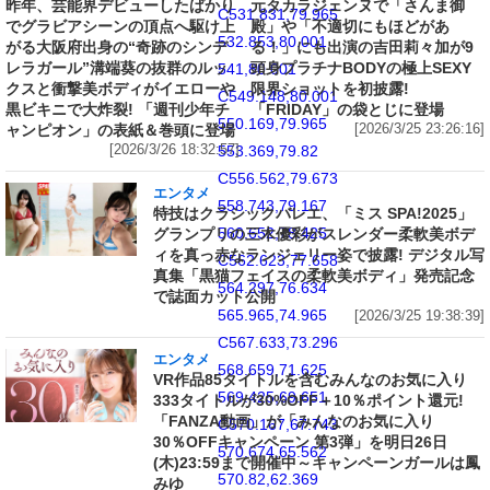
昨年、芸能界デビューしたばかり
元タカラジェンヌで「さんま御
C531.831,79.965
でグラビアシーンの頂点へ駆け上
殿」や「不適切にもほどがあ
532.853,80.001
がる大阪府出身の“奇跡のシンデ
る！」にも出演の吉田莉々加が9
レラガール”溝端葵の抜群のルッ
頭身プラチナBODYの極上SEXY
541,80.001
クスと衝撃美ボディがイエローや
限界ショットを初披露!
C549.148,80.001
黒ビキニで大炸裂! 「週刊少年チ
「FRIDAY」の袋とじに登場
550.169,79.965
ャンピオン」の表紙＆巻頭に登場
[2026/3/25 23:26:16]
[2026/3/26 18:32:57]
553.369,79.82
C556.562,79.673
エンタメ
558.743,79.167
特技はクラシックバレエ、「ミス SPA!2025」
560.652,78.425
グランプリの三木優彩がスレンダー柔軟美ボデ
ィを真っ赤なランジェリー姿で披露! デジタル写
C562.623,77.658
真集「黒猫フェイスの柔軟美ボディ」発売記念
564.297,76.634
で誌面カット公開
565.965,74.965
[2026/3/25 19:38:39]
C567.633,73.296
エンタメ
568.659,71.625
VR作品85タイトルを含むみんなのお気に入り
569.425,69.651
333タイトルが30%OFF＋10％ポイント還元!
「FANZA動画」が「みんなのお気に入り
C570.167,67.743
30％OFFキャンペーン 第3弾」を明日26日
570.674,65.562
(木)23:59まで開催中～キャンペーンガールは鳳
570.82,62.369
みゆ