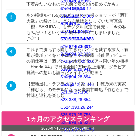
570.82,62.369
516.448,57.996
下着みたいなものを人前で着るのは初めてかも」
C570.966,59.17
516.448,50
あの桜樹ルイ(55)の28年ぶりの全裸ショットが「週刊
571,58.147
C516.448,42.003
3
大衆」の袋とじに! 長らく絶版となっていた写真集
516.479,41.056
571,50
「櫻 - SAKURA -」もデジタル限定で発売～「今の私
C571,41.851
516.623,37.899
もみたい！という声に調子にのってしまいました
(^◇^;)」
570.966,40.831
C516.755,34.978
570.82,37.631">
517.244,33.391
これまで胸元すら隠してきたバイクを愛する旅人・有
4
517.654,32.338
</path>
那が美ボディをビキニなどで初披露! 芸能界デビュー
の初仕事は「週プレ」の水着グラビア～同い年の相棒
C518.197,30.938
</g>
「Honda X4」で日本全国2万km以上走破。グラビア
518.846,29.942
</g>
挑戦への想いも語ったメイキング動画も
519.894,28.894
</g>
【聖地巡礼・ラブライブ！ 1期（1）】穂乃果の実家
C520.942,27.846
</svg>
5
「穂むら」のモデルになった老舗甘味処「竹むら」で
521.94,27.196
甘味と巡礼を楽しむ
523.338,26.654
C524.393,26.244
525.979,25.756
1ヵ月のアクセスランキング
528.898,25.623
2026-07-10
～
2026-08-09
集計分
C532.057,25.479