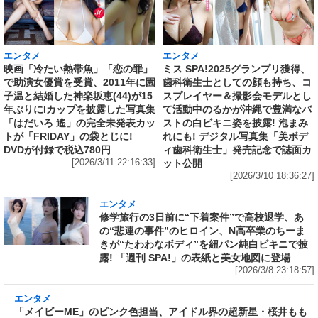
エンタメ
エンタメ
映画「冷たい熱帯魚」「恋の罪」
ミス SPA!2025グランプリ獲得、
で助演女優賞を受賞、2011年に園
歯科衛生士としての顔も持ち、コ
子温と結婚した神楽坂恵(44)が15
スプレイヤー＆撮影会モデルとし
年ぶりにIカップを披露した写真集
て活動中のるかが沖縄で豊満なバ
「はだいろ 遙」の完全未発表カッ
ストの白ビキニ姿を披露! 泡まみ
トが「FRIDAY」の袋とじに!
れにも! デジタル写真集「美ボデ
DVDが付録で税込780円
ィ歯科衛生士」発売記念で誌面カ
[2026/3/11 22:16:33]
ット公開
[2026/3/10 18:36:27]
エンタメ
修学旅行の3日前に“下着案件”で高校退学、あ
の“悲運の事件”のヒロイン、N高卒業のちーま
きが“たわわなボディ”を紐パン純白ビキニで披
露! 「週刊 SPA!」の表紙と美女地図に登場
[2026/3/8 23:18:57]
エンタメ
「メイビーME」のピンク色担当、アイドル界の