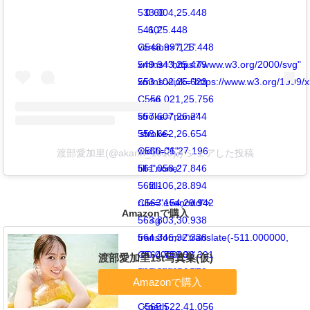
533.004,25.448
0 60
541,25.448
60"
C548.997,25.448
version="1.1"
549.943,25.479
xmlns="https://www.w3.org/2000/svg"
553.102,25.623
xmlns:xlink="https://www.w3.org/1999/x
C556.021,25.756
<g
557.607,26.244
stroke="none"
558.662,26.654
stroke-
C560.06,27.196
width="1"
渡部愛加里(@akarin_1018)がシェアした投稿
561.058,27.846
fill="none"
562.106,28.894
fill-
C563.154,29.942
rule="evenodd">
Amazonで購入
563.803,30.938
<g
564.346,32.338
transform="translate(-511.000000,
C564.756,33.391
-20.000000)"
渡部愛加里1st写真集(仮)
565.244,34.978
fill="#000000">
565.378,37.899
<g>
C565.522,41.056
<path