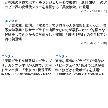
超新星・桜井ももが桃肌のド迫力ボディをラン
ジェリー姿で披露! 「週刊 SPA!」のグラビア界
の次世代スターを発掘する「美女検索」に登場
[2026/3/7 14:00:51]
エンタメ
「子宮恋愛」出演、「水ダウ」でクロちゃんを
悩殺しまくった、理系大学卒業・脱サラグラド
ル山田かな(30)が柔肌Gカップを様々な経験をし
てきたからこそ生々しく披露! 「週刊 SPA!」の
グラビアン魂に初登場
[2026/3/6 23:15:18]
エンタメ
エンタメ
「美尻グラドル総選挙」グランプ
過激な露出のグラビアで“危ない
リ、ガンプラ作りが人気で、大河
ベビーフェイス”葉月つばさが濡
ドラマ出演、「東京P.D.警視庁広
れてほどける艶ボディを披露!