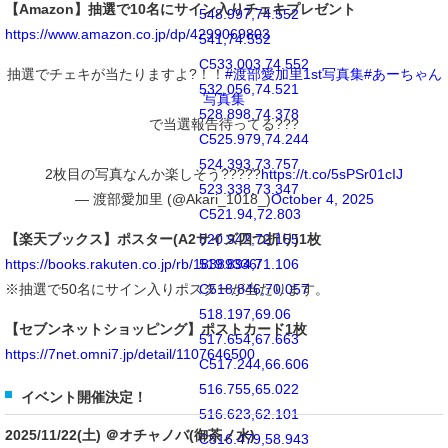
【Amazon】抽選で10名にサイン入りチェキプレゼント
548.997,74.552
https://www.amazon.co.jp/dp/4299069803
541,74.552
C533.003,74.552
抽選でチェキが当たりますよ?！！
#渡部愛加里1st写真集
#あーちゃん
532.056,74.521
写真集
528.898,74.378
で当選報告待ってる???
C525.979,74.244
524.393,73.757
2枚目の写真なんか楽しそう?????
https://t.co/5sPSr01cIJ
523.338,73.347
— 渡部愛加里 (@Akari_1018_)
October 4, 2025
C521.94,72.803
【楽天ブックス】ポスター(A2サイズ四つ折り)1枚
520.942,72.155
https://books.rakuten.co.jp/rb/18389336/
519.894,71.106
※抽選で50名にサイン入りポスターが当たります。
C518.846,70.057
518.197,69.06
【セブンネットショッピング】ポストカード1枚
517.654,67.663
https://7net.omni7.jp/detail/1107646500
C517.244,66.606
516.755,65.022
イベント開催決定！
516.623,62.101
2025/11/22(土) ＠オチャノバ(御茶ノ水)
C516.479,58.943