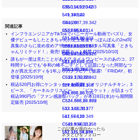
C550.169,20.033
535.114,39.342
549.148,20
541,39.342
C546.887,39.342
541,20
関連記事
C532.853,20
551.658,44.114
インフラエンジニアがTikTokでバニーガール動画でバズり、女
531.831,20.033
551.658,50
優デビューもしたときちゃんの史上最速すっぽんぽんの2nd写
真集のさらに攻め攻めアザーカットのデジタル写真集「ときち
528.631,20.18
C551.658,55.887
ゃんリミテッド！」発売! 掲載カット解禁 [2025/10/10]
C525.438,20.326
546.887,60.657
誰もが一度は見たことがある!? タイトワンピースのあのコ、27
523.257,20.834
541,60.657
時間テレビでも“令和の峰不二子”として話題になった阿部なつ
521.349,21.575
M541,33.886
きが異次元ボディを1年ぶりのグラビアで披露! 「FRIDAY」初
登場 [2025/10/9]
C519.376,22.342
C532.1,33.886
税込520円お得にケンタッキーを満喫! 「オリジナルチキン」3
517.703,23.368
524.886,41.1
ピース、「カーネルクリスピー」、「ビスケット」が詰まって
516.035,25.035
524.886,50
税込990円の「ファン感謝祭パック」が本日8日(水)から期間限
C514.368,26.702
C524.886,58.899
定販売 [2025/10/8]
513.342,28.377
532.1,66.113
512.574,30.349
541,66.113
C511.834,32.258
C549.9,66.113
この記事が面白かったら
511.326,34.438
557.115,58.899
ネタとぴをフォロー
511.181,37.631
557.115,50