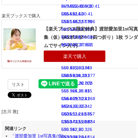
565.552,42.003
d="M556.869,30.41
565.552,50
C554.814,30.41
楽天ブックスで購入
C565.552,57.996
553.148,32.076
【楽天ブックス限定特典】渡部愛加里1st写
565.522,58.943
553.148,34.131
集（仮）(A2ポスター（四つ折り）1枚 ラン
565.378,62.101
C553.148,36.186
M570.82,37.631
554.814,37.852
ムでサイン入り)
C570.674,34.438
556.869,37.852
570.167,32.258
C558.924,37.852
569.425,30.349
560.59,36.186
C568.659,28.377
560.59,34.131
567.633,26.702
C560.59,32.076
リスト
565.965,25.035
558.924,30.41
C564.297,23.368
556.869,30.41
562.623,22.342
M541,60.657
[古川 敦]
560.652,21.575
C535.114,60.657
C558.743,20.834
530.342,55.887
関連リンク
556.562,20.326
530.342,50
「渡部愛加里 1st写真集(仮)」
553.369,20.18
C530.342,44.114