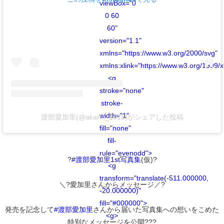
viewBox="0
0 60
60"
version="1.1"
xmlns="https://www.w3.org/2000/svg"
xmlns:xlink="https://www.w3.org/1999/x
<g
stroke="none"
stroke-
width="1"
渡部愛加里(@akarin_1018)がシェアした投稿
fill="none"
fill-
rule="evenodd">
?
#渡部愛加里1st写真集
(仮)?
<g
transform="translate(-511.000000,
＼?愛加里さんからメッセージ／?
-20.000000)"
fill="#000000">
発売を記念して
#渡部愛加里
さんから届いた写真集への想いをこめた
<g>
特別なメッセージを公開???