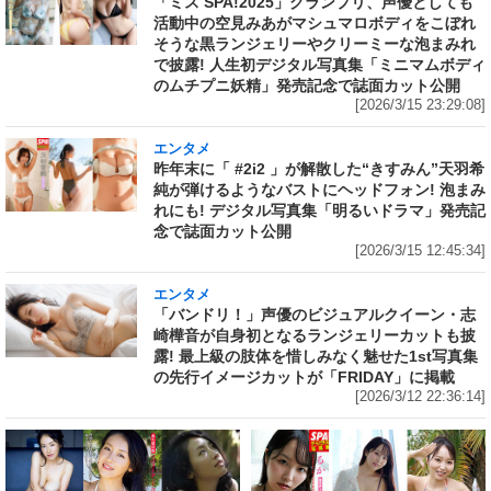
「ミス SPA!2025」グランプリ、声優としても
活動中の空見みあがマシュマロボディをこぼれ
そうな黒ランジェリーやクリーミーな泡まみれ
で披露! 人生初デジタル写真集「ミニマムボディ
のムチプニ妖精」発売記念で誌面カット公開
[2026/3/15 23:29:08]
エンタメ
昨年末に「 #2i2 」が解散した“きすみん”天羽希
純が弾けるようなバストにヘッドフォン! 泡まみ
れにも! デジタル写真集「明るいドラマ」発売記
念で誌面カット公開
[2026/3/15 12:45:34]
エンタメ
「バンドリ！」声優のビジュアルクイーン・志
崎樺音が自身初となるランジェリーカットも披
露! 最上級の肢体を惜しみなく魅せた1st写真集
の先行イメージカットが「FRIDAY」に掲載
[2026/3/12 22:36:14]