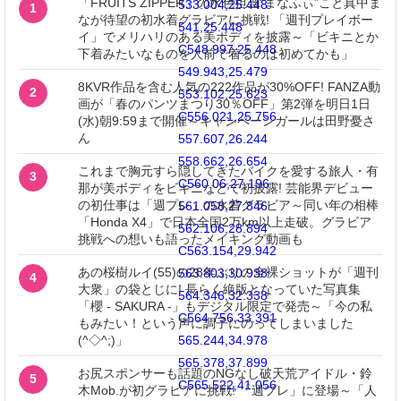
「FRUITS ZIPPER」の水色担当“まなふぃ”こと真中ま
533.004,25.448
1
なが待望の初水着グラビアに挑戦! 「週刊プレイボー
541,25.448
イ」でメリハリのある美ボディを披露～「ビキニとか
C548.997,25.448
下着みたいなものを人前で着るのは初めてかも」
549.943,25.479
8KVR作品を含む人気の222作品が30%OFF! FANZA動
2
553.102,25.623
画が「春のパンツまつり30％OFF」第2弾を明日1日
C556.021,25.756
(水)朝9:59まで開催～キャンペーンガールは田野憂さ
ん
557.607,26.244
558.662,26.654
これまで胸元すら隠してきたバイクを愛する旅人・有
3
C560.06,27.196
那が美ボディをビキニなどで初披露! 芸能界デビュー
の初仕事は「週プレ」の水着グラビア～同い年の相棒
561.058,27.846
「Honda X4」で日本全国2万km以上走破。グラビア
562.106,28.894
挑戦への想いも語ったメイキング動画も
C563.154,29.942
あの桜樹ルイ(55)の28年ぶりの全裸ショットが「週刊
563.803,30.938
4
大衆」の袋とじに! 長らく絶版となっていた写真集
564.346,32.338
「櫻 - SAKURA -」もデジタル限定で発売～「今の私
C564.756,33.391
もみたい！という声に調子にのってしまいました
(^◇^;)」
565.244,34.978
565.378,37.899
お尻スポンサーも話題のNGなし破天荒アイドル・鈴
5
C565.522,41.056
木Mob.が初グラビアに挑戦! 「週プレ」に登場～「人