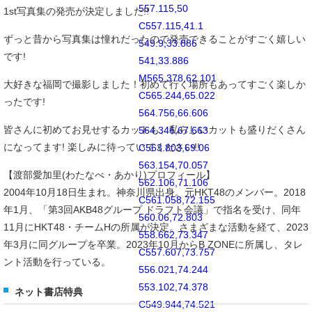
557.115,50
1st写真集の発売が決定しました!!
C557.115,41.1
ずっと昔から写真集は憧れだったので発売できることがすごく嬉しい
549.9,33.886
です!
541,33.886
M565.378,62.101
大好きな福岡で撮影しました！初めて行く場所もあってすごく楽しか
C565.244,65.022
ったです!
564.756,66.606
皆さんに初めてお見せするカットも、私らしいカットも盛りだくさん
564.346,67.663
になってます! 楽しみに待っていてください!!
C563.803,69.06
563.154,70.057
【渡部愛加里(わたなべ・あかり)プロフィール】
562.106,71.106
2004年10月18日生まれ。神奈川県出身。元HKT48のメンバー。2018
C561.058,72.155
年1月、「第3回AKB48グループ ドラフト会議」で指名を受け、同年
560.06,72.803
11月にHKT48・チームHの所属が決定。さまざまな活動を経て、2023
558.662,73.347
年3月に同グループを卒業。2023年10月からB ZONEに所属し、タレ
C557.607,73.757
ント活動を行っている。
556.021,74.244
553.102,74.378
ネット書店特典
C549.944,74.521