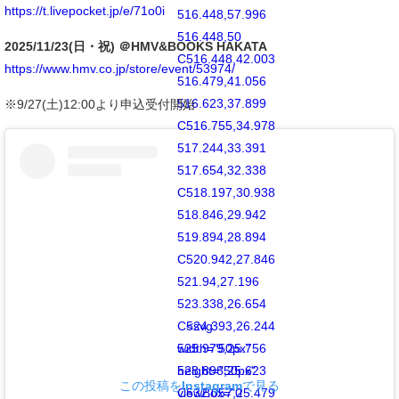
https://t.livepocket.jp/e/71o0i
516.448,57.996
516.448,50
2025/11/23(日・祝) ＠HMV&BOOKS HAKATA
C516.448,42.003
https://www.hmv.co.jp/store/event/53974/
516.479,41.056
516.623,37.899
※9/27(土)12:00より申込受付開始
C516.755,34.978
517.244,33.391
517.654,32.338
C518.197,30.938
518.846,29.942
519.894,28.894
C520.942,27.846
521.94,27.196
523.338,26.654
C524.393,26.244
<svg
525.979,25.756
width="50px"
528.898,25.623
height="50px"
この投稿をInstagramで見る
C532.057,25.479
viewBox="0