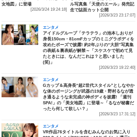
女地図」に登場
ル写真集「天使のエール」発売記
[2026/3/24 19:24:18]
念で誌面カット公開
[2026/3/23 23:17:07]
エンタメ
アイドルグループ「テラテラ」の池本しおりが
身長150cm・81cmFカップのミニグラボディを
攻めたポーズで披露! 約2年ぶりの“大胆”写真集
の表紙＆裏表紙が解禁～「スケスケで初めて見
たときには、なんだこれは？と思いました
(笑)」
[2026/3/23 19:22:40]
エンタメ
Gカップ＆高身長“超Z世代スタイル”としなやか
な体のポージングが武器の19歳・野村るなが透
き通るような未完成の神ボディを披露! 「週刊
SPA!」の「美女地図」に登場～「るなが秘書だ
ったら何して欲しい？」
[2026/3/23 17:31:12]
エンタメ
VR作品76タイトルを含むみんなのお気に入り