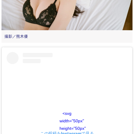
撮影／熊木優
<svg
width="50px"
height="50px"
この投稿をInstagramで見る