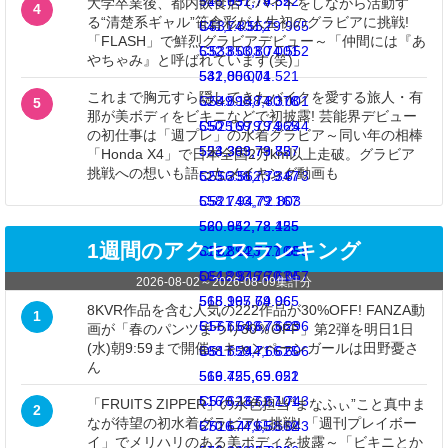
528.631,79.82
548.997,74.552
大学卒業後、都内飲食店でバイトをしながら活動す
4
る“清楚系ギャル”笹倉彩が人生初のグラビアに挑戦!
C531.831,79.965
541,74.552
「FLASH」で鮮烈グラビアデビュー～「仲間には『あ
532.853,80.001
C533.003,74.552
やちゃみ』と呼ばれています(笑)」
541,80.001
532.056,74.521
これまで胸元すら隠してきたバイクを愛する旅人・有
C549.148,80.001
528.898,74.378
5
那が美ボディをビキニなどで初披露! 芸能界デビュー
550.169,79.965
C525.979,74.244
の初仕事は「週プレ」の水着グラビア～同い年の相棒
553.369,79.82
524.393,73.757
「Honda X4」で日本全国2万km以上走破。グラビア
挑戦への想いも語ったメイキング動画も
C556.562,79.673
523.338,73.347
558.743,79.167
C521.94,72.803
560.652,78.425
520.942,72.155
1週間のアクセスランキング
C562.623,77.658
519.894,71.106
564.297,76.634
C518.846,70.057
2026-08-02
～
2026-08-09
集計分
565.965,74.965
518.197,69.06
8KVR作品を含む人気の222作品が30%OFF! FANZA動
1
C567.633,73.296
517.654,67.663
画が「春のパンツまつり30％OFF」第2弾を明日1日
(水)朝9:59まで開催～キャンペーンガールは田野憂さ
568.659,71.625
C517.244,66.606
ん
569.425,69.651
516.755,65.022
C570.167,67.743
516.623,62.101
「FRUITS ZIPPER」の水色担当“まなふぃ”こと真中ま
2
なが待望の初水着グラビアに挑戦! 「週刊プレイボー
570.674,65.562
C516.479,58.943
イ」でメリハリのある美ボディを披露～「ビキニとか