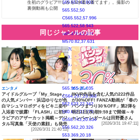
生初のグラビア!!!しかも5水着も着てます」。撮影の
565.552,42.003
裏側動画も公開
565.552,50
C565.552,57.996
565.522,58.943
同じジャンルの記事
565.378,62.101
M570.82,37.631
C570.674,34.438
570.167,32.258
569.425,30.349
C568.659,28.377
567.633,26.702
565.965,25.035
エンタメ
エンタメ
アイドルグループ「My_Stage」
8KVR作品を含む人気の222作品
C564.297,23.368
の人気メンバー・浜辺ゆりなが色
が30%OFF! FANZA動画が「春の
562.623,22.342
白マシュマロボディをビキニ姿や
パンツまつり30％OFF」第2弾を
560.652,21.575
入浴姿で披露! 「FLASH」に初グ
明日1日(水)朝9:59まで開催～キ
ラビアのアザーカット掲載～デジ
ャンペーンガールは田野憂さん
C558.743,20.834
タル写真集「天使の素顔」も発売
[2026/3/31 19:47:11]
556.562,20.326
[2026/3/31 21:40:12]
553.369,20.18