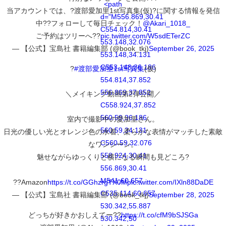
<path
当アカウントでは、?渡部愛加里1st写真集(仮)?に関する情報を発信
d="M556.869,30.41
中??フォローして毎日チェック！
@Akari_1018_
C554.814,30.41
ご予約はツリーへ??
pic.twitter.com/W5sdETerZC
553.148,32.076
— 【公式】宝島社 書籍編集部 (@book_tkj)
September 26, 2025
553.148,34.131
C553.148,36.186
?
#渡部愛加里1st写真集
(仮)
554.814,37.852
556.869,37.852
＼メイキング動画第2弾公開／
C558.924,37.852
560.59,36.186
室内で撮影中の愛加里さん。
560.59,34.131
日光の優しい光とオレンジ色の水着、柔らかな表情がマッチした素敵
C560.59,32.076
なワンシーン。
558.924,30.41
魅せながらゆっくりと横になる瞬間も見どころ?
556.869,30.41
M541,60.657
??Amazon
https://t.co/GGhzrgTX0M
pic.twitter.com/IXln88DaDE
C535.114,60.657
— 【公式】宝島社 書籍編集部 (@book_tkj)
September 28, 2025
530.342,55.887
どっちが好きかおしえてー??
https://t.co/cfM9bSJSGa
530.342,50