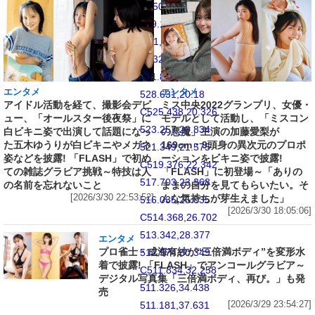
C550.169,20.033
549.148,20
541,20
C532.853,20
531.831,20.033
エンタメ
エンタメ
528.631,20.18
アイドル活動を経て、撮影会デビ
ミス中央2022グランプリ、女優・
C525.438,20.326
ュー、「オールスター後夜祭」に
モデルとして活動し、「ミスコン
523.257,20.834
白ビキニ姿で出演して話題になっ
の悪魔」主演の加藤愛梨が
た五木ゆうりが白ビキニやメガネ
169cm・9頭身の異次元のプロポ
521.349,21.575
姿などを披露! 「FLASH」で初め
ーションをビキニ姿で披露!
C519.376,22.342
ての雑誌グラビア挑戦～特技は人
「FLASH」に初登場～「ありの
517.703,23.368
の名前を忘れないこと
ままの自分を見てもらいたい。そ
[2026/3/30 22:53:52]
んな気持ちが芽生えました」
516.035,25.035
[2026/3/30 18:05:06]
C514.368,26.702
513.342,28.377
エンタメ
プロ雀士・成海有紗が“三倍満ボディ”を変形水
512.574,30.349
着で披露! 「FLASH」でアンコールグラビア～
C511.834,32.258
デジタル写真集「三倍満ボディ、再び。」も発
511.326,34.438
売
[2026/3/29 23:54:27]
511.181,37.631