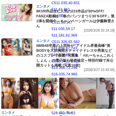
C511.035,40.831
エンタメ
511,41.851
8KVR作品含む人気の223作品が30%OFF!
511,50
FANZA動画が「春のパンツまつり30％OFF」第
1弾を開催中～キャンペーンガールは伊藤舞雪さ
C511,58.147
ん
511.035,59.17
[2026/3/28 20:14:19]
511.181,62.369
エンタメ
C511.326,65.562
NMB48卒業の上西怜が“アイドル界最高峰”美
511.834,67.743
BODYを大胆胸開きチャイナドレスや男装など
512.574,69.651
のコスプレで披露! 写真集「 #れーちゃんこれく
しょん 」の電子版も発売決定～特別付録で未公
C513.342,71.625
開カットも掲載 [写真10枚]
514.368,73.296
[2026/3/27 22:43:55]
516.035,74.965
C517.703,76.634
519.376,77.658
521.349,78.425
C523.257,79.167
525.438,79.673
エンタメ
エンタメ
528.631,79.82