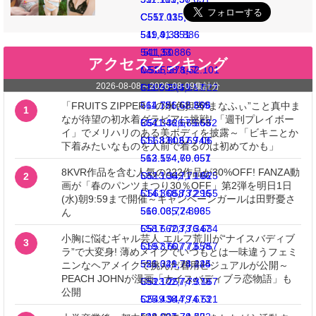
C511.035,40.831
C557.115,41.1
511,41.851
549.9,33.886
541,33.886
511,50
アクセスランキング
C511,58.147
M565.378,62.101
2026-08-08
～
2026-08-09
集計分
511.035,59.17
C565.244,65.022
511.181,62.369
564.756,66.606
「FRUITS ZIPPER」の水色担当“まなふぃ”こと真中ま
1
なが待望の初水着グラビアに挑戦! 「週刊プレイボー
C511.326,65.562
564.346,67.663
イ」でメリハリのある美ボディを披露～「ビキニとか
511.834,67.743
C563.803,69.06
下着みたいなものを人前で着るのは初めてかも」
512.574,69.651
563.154,70.057
8KVR作品を含む人気の222作品が30%OFF! FANZA動
C513.342,71.625
562.106,71.106
2
画が「春のパンツまつり30％OFF」第2弾を明日1日
514.368,73.296
C561.058,72.155
(水)朝9:59まで開催～キャンペーンガールは田野憂さ
516.035,74.965
560.06,72.803
ん
C517.703,76.634
558.662,73.347
小胸に悩むギャル芸人 エルフ荒川が“ナイスバディブ
3
519.376,77.658
C557.607,73.757
ラ”で大変身! 薄めメイクでいつもとは一味違うフェミ
521.349,78.425
556.021,74.244
ニンなヘアメイクで挑んだ着用ビジュアルが公開～
PEACH JOHNが漫画「ナイスバディブラ恋物語」も
C523.257,79.167
553.102,74.378
公開
525.438,79.673
C549.944,74.521