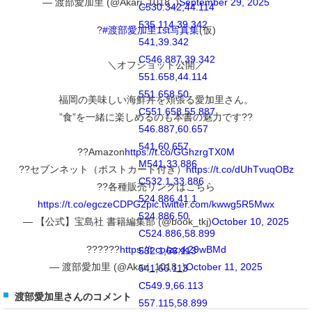
— 渡部愛加里 (@Akari_1018_)
September 29, 2025
C530.342,44.114
535.114,39.342
?
#渡部愛加里1st写真集
(仮)
541,39.342
C546.887,39.342
＼オフショット公開／
551.658,44.114
551.658,50
福岡の美味しい海鮮丼を頬張る愛加里さん。
C551.658,55.887
”食”を一緒に楽しめるのも本書の魅力です??
546.887,60.657
541,60.657
??Amazon
https://t.co/GGhzrgTX0M
M541,33.886
??セブンネット（ポストカード付き）
https://t.co/dUhTvuqOBz
C532.1,33.886
??各種販売リンクはこちら
524.886,41.1
https://t.co/egczeCDPG2
pic.twitter.com/kwwg5R5Mwx
524.886,50
— 【公式】宝島社 書籍編集部 (@book_tkj)
October 10, 2025
C524.886,58.899
??????
https://t.co/zzxk29wBMd
532.1,66.113
— 渡部愛加里 (@Akari_1018_)
October 11, 2025
541,66.113
C549.9,66.113
渡部愛加里さんのコメント
557.115,58.899