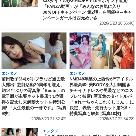
333タイトルが30%OFF＋10％ポイント還元!
「FANZA動画」が「みんなのお気に入り
30％OFFキャンペーン 第2弾」を開催中～キャ
ンペーンガールは西元めいさ
[2026/3/23 16:36:40]
エンタメ
エンタメ
前田敦子(34)が手ブラなど過去最
NMB48卒業の上西怜が“アイドル
大露出! 芸能活動20周年を迎え、
界最高峰”美BODYを大胆胸開き
約14年ぶりの写真集「Beste」の
チャイナドレスや男装などのコス
電子版が主要ネット書店で1位獲
プレで披露! 写真集のタイトルが
得を記念し未解禁カットを特別公
「 #れーちゃんこれくしょん 」に
開! 「人生最後の一冊です」 [写真
決定、表紙・先行カット第2弾・
9枚]
特典写真も解禁 [写真10枚]
[2026/3/20 21:52:42]
[2026/3/17 22:54:28]
エンタメ