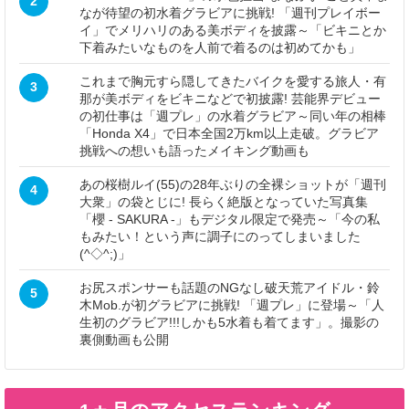
2
なが待望の初水着グラビアに挑戦! 「週刊プレイボー
イ」でメリハリのある美ボディを披露～「ビキニとか
下着みたいなものを人前で着るのは初めてかも」
これまで胸元すら隠してきたバイクを愛する旅人・有
3
那が美ボディをビキニなどで初披露! 芸能界デビュー
の初仕事は「週プレ」の水着グラビア～同い年の相棒
「Honda X4」で日本全国2万km以上走破。グラビア
挑戦への想いも語ったメイキング動画も
あの桜樹ルイ(55)の28年ぶりの全裸ショットが「週刊
4
大衆」の袋とじに! 長らく絶版となっていた写真集
「櫻 - SAKURA -」もデジタル限定で発売～「今の私
もみたい！という声に調子にのってしまいました
(^◇^;)」
お尻スポンサーも話題のNGなし破天荒アイドル・鈴
5
木Mob.が初グラビアに挑戦! 「週プレ」に登場～「人
生初のグラビア!!!しかも5水着も着てます」。撮影の
裏側動画も公開