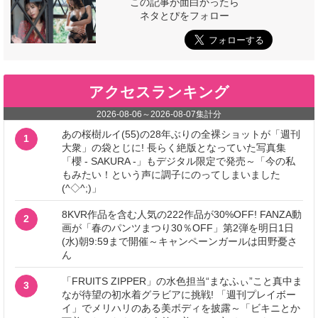
この記事が面白かったら
ネタとぴをフォロー
アクセスランキング
2026-08-06
～
2026-08-07
集計分
あの桜樹ルイ(55)の28年ぶりの全裸ショットが「週刊
1
大衆」の袋とじに! 長らく絶版となっていた写真集
「櫻 - SAKURA -」もデジタル限定で発売～「今の私
もみたい！という声に調子にのってしまいました
(^◇^;)」
8KVR作品を含む人気の222作品が30%OFF! FANZA動
2
画が「春のパンツまつり30％OFF」第2弾を明日1日
(水)朝9:59まで開催～キャンペーンガールは田野憂さ
ん
「FRUITS ZIPPER」の水色担当“まなふぃ”こと真中ま
3
なが待望の初水着グラビアに挑戦! 「週刊プレイボー
イ」でメリハリのある美ボディを披露～「ビキニとか