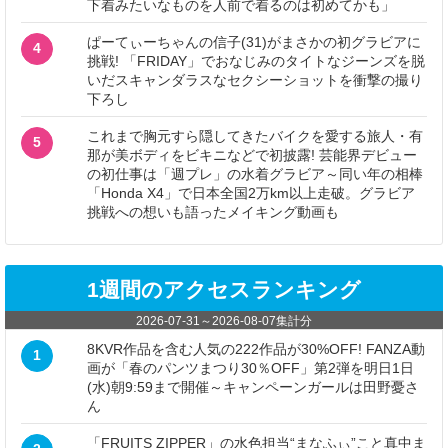
下着みたいなものを人前で着るのは初めてかも」
ぱーてぃーちゃんの信子(31)がまさかの初グラビアに
4
挑戦! 「FRIDAY」でおなじみのタイトなジーンズを脱
いだスキャンダラスなセクシーショットを衝撃の撮り
下ろし
これまで胸元すら隠してきたバイクを愛する旅人・有
5
那が美ボディをビキニなどで初披露! 芸能界デビュー
の初仕事は「週プレ」の水着グラビア～同い年の相棒
「Honda X4」で日本全国2万km以上走破。グラビア
挑戦への想いも語ったメイキング動画も
1週間のアクセスランキング
2026-07-31
～
2026-08-07
集計分
8KVR作品を含む人気の222作品が30%OFF! FANZA動
1
画が「春のパンツまつり30％OFF」第2弾を明日1日
(水)朝9:59まで開催～キャンペーンガールは田野憂さ
ん
「FRUITS ZIPPER」の水色担当“まなふぃ”こと真中ま