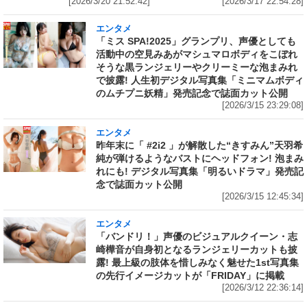
[2026/3/20 21:52:42]
[2026/3/17 22:54:28]
エンタメ
「ミス SPA!2025」グランプリ、声優としても
活動中の空見みあがマシュマロボディをこぼれ
そうな黒ランジェリーやクリーミーな泡まみれ
で披露! 人生初デジタル写真集「ミニマムボディ
のムチプニ妖精」発売記念で誌面カット公開
[2026/3/15 23:29:08]
エンタメ
昨年末に「 #2i2 」が解散した“きすみん”天羽希
純が弾けるようなバストにヘッドフォン! 泡まみ
れにも! デジタル写真集「明るいドラマ」発売記
念で誌面カット公開
[2026/3/15 12:45:34]
エンタメ
「バンドリ！」声優のビジュアルクイーン・志
崎樺音が自身初となるランジェリーカットも披
露! 最上級の肢体を惜しみなく魅せた1st写真集
の先行イメージカットが「FRIDAY」に掲載
[2026/3/12 22:36:14]