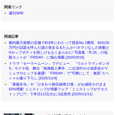
関連リンク
週刊SPA!
関連記事
都内最大規模の店舗で約3年にわたって指名No.1獲得、60分20
万円が話題を呼んだ謎の美女るるたんがパネマジなしの美貌と
Hカップボディを惜しげもなくあらわに! 写真集「R-25」の悩
殺カットが「FRIDAY」に独占掲載 [2025/9/16]
ドラマ「セーラームーン」でデビュー、「ウルトラマンギンガ
S」サクヤ役、舞台「熱海殺人事件」に出演中の小池里奈がマ
シュマロヒップを披露! 「FRIDAY」で“可憐にして、無双”スペ
シャル撮り下ろし [2025/11/4]
「唐揚弁当」や「ひきわり納豆細巻12巻」がお値段そのまま
50%増量! ミニストップが増量フェア「ミニストップがデカス
トップに!?」で本日11日(火)に3品発売 [2025/11/11]