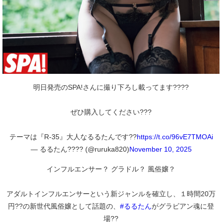
明日発売のSPA!さんに撮り下ろし載ってます????
ぜひ購入してください???
テーマは『R-35』大人なるるたんです??
https://t.co/96vE7TMOAi
— るるたん???? (@ruruka820)
November 10, 2025
インフルエンサー？ グラドル？ 風俗嬢？
アダルトインフルエンサーという新ジャンルを確立し、１時間20万
円??の新世代風俗嬢として話題の、
#るるたん
がグラビアン魂に登
場??