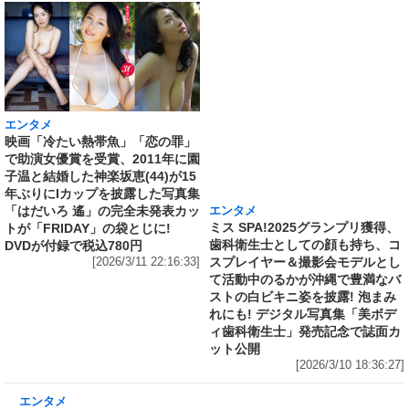
エンタメ
エンタメ
映画「冷たい熱帯魚」「恋の罪」
ミス SPA!2025グランプリ獲得、
で助演女優賞を受賞、2011年に園
歯科衛生士としての顔も持ち、コ
子温と結婚した神楽坂恵(44)が15
スプレイヤー＆撮影会モデルとし
年ぶりにIカップを披露した写真集
て活動中のるかが沖縄で豊満なバ
「はだいろ 遙」の完全未発表カッ
ストの白ビキニ姿を披露! 泡まみ
トが「FRIDAY」の袋とじに!
れにも! デジタル写真集「美ボデ
DVDが付録で税込780円
ィ歯科衛生士」発売記念で誌面カ
[2026/3/11 22:16:33]
ット公開
[2026/3/10 18:36:27]
エンタメ
修学旅行の3日前に“下着案件”で高校退学、あ
の“悲運の事件”のヒロイン、N高卒業のちーま
きが“たわわなボディ”を紐パン純白ビキニで披
露! 「週刊 SPA!」の表紙と美女地図に登場
[2026/3/8 23:18:57]