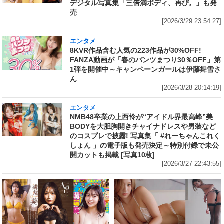
デジタル写真集「三倍満ボディ、再び。」も発
売
[2026/3/29 23:54:27]
エンタメ
8KVR作品含む人気の223作品が30%OFF!
FANZA動画が「春のパンツまつり30％OFF」第
1弾を開催中～キャンペーンガールは伊藤舞雪さ
ん
[2026/3/28 20:14:19]
エンタメ
NMB48卒業の上西怜が“アイドル界最高峰”美
BODYを大胆胸開きチャイナドレスや男装など
のコスプレで披露! 写真集「 #れーちゃんこれく
しょん 」の電子版も発売決定～特別付録で未公
開カットも掲載 [写真10枚]
[2026/3/27 22:43:55]