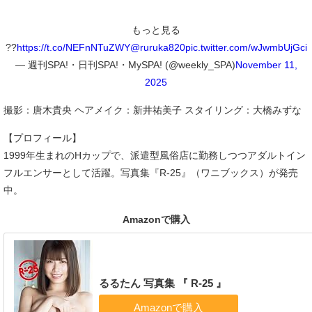
もっと見る
??
https://t.co/NEFnNTuZWY
@ruruka820
pic.twitter.com/wJwmbUjGci
— 週刊SPA!・日刊SPA!・MySPA! (@weekly_SPA)
November 11,
2025
撮影：唐木貴央 ヘアメイク：新井祐美子 スタイリング：大橋みずな
【プロフィール】
1999年生まれのHカップで、派遣型風俗店に勤務しつつアダルトイン
フルエンサーとして活躍。写真集『R-25』（ワニブックス）が発売
中。
Amazonで購入
るるたん 写真集 『 R-25 』