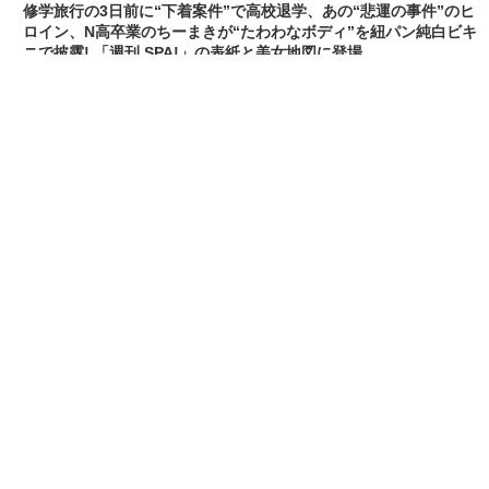
エンタメ
「メイビーME」のピンク色担当、アイドル界の
超新星・桜井ももが桃肌のド迫力ボディをラン
ジェリー姿で披露! 「週刊 SPA!」のグラビア界
の次世代スターを発掘する「美女検索」に登場
[2026/3/7 14:00:51]
エンタメ
「子宮恋愛」出演、「水ダウ」でクロちゃんを
悩殺しまくった、理系大学卒業・脱サラグラド
ル山田かな(30)が柔肌Gカップを様々な経験をし
てきたからこそ生々しく披露! 「週刊 SPA!」の
グラビアン魂に初登場
[2026/3/6 23:15:18]
エンタメ
エンタメ