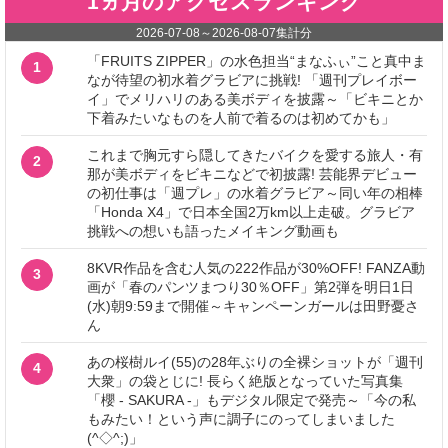
1ヵ月のアクセスランキング
2026-07-08
～
2026-08-07
集計分
「FRUITS ZIPPER」の水色担当“まなふぃ”こと真中ま
1
なが待望の初水着グラビアに挑戦! 「週刊プレイボー
イ」でメリハリのある美ボディを披露～「ビキニとか
下着みたいなものを人前で着るのは初めてかも」
これまで胸元すら隠してきたバイクを愛する旅人・有
2
那が美ボディをビキニなどで初披露! 芸能界デビュー
の初仕事は「週プレ」の水着グラビア～同い年の相棒
「Honda X4」で日本全国2万km以上走破。グラビア
挑戦への想いも語ったメイキング動画も
8KVR作品を含む人気の222作品が30%OFF! FANZA動
3
画が「春のパンツまつり30％OFF」第2弾を明日1日
(水)朝9:59まで開催～キャンペーンガールは田野憂さ
ん
あの桜樹ルイ(55)の28年ぶりの全裸ショットが「週刊
4
大衆」の袋とじに! 長らく絶版となっていた写真集
「櫻 - SAKURA -」もデジタル限定で発売～「今の私
もみたい！という声に調子にのってしまいました
(^◇^;)」