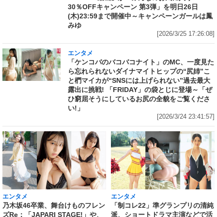
30％OFFキャンペーン 第3弾」を明日26日
(木)23:59まで開催中～キャンペーンガールは鳳
みゆ
[2026/3/25 17:26:08]
エンタメ
「ケンコバのバコバコナイト」のMC、一度見た
ら忘れられないダイナマイトヒップの“尻姉”こ
と椚マイカが“SNSには上げられない”過去最大
露出に挑戦! 「FRIDAY」の袋とじに登場～「ぜ
ひ窮屈そうにしているお尻の全貌をご覧くださ
い!」
[2026/3/24 23:41:57]
エンタメ
エンタメ
乃木坂46卒業、舞台けものフレン
「制コレ22」準グランプリの清純
ズRe：「JAPARI STAGE!」や、
派、ショートドラマ主演などで活