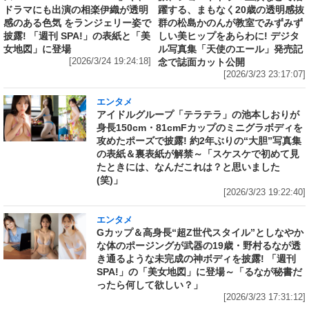
ドラマにも出演の相楽伊織が透明
躍する、まもなく20歳の透明感抜
感のある色気 をランジェリー姿で
群の松島かのんが教室でみずみず
披露! 「週刊 SPA!」の表紙と「美
しい美ヒップをあらわに! デジタ
女地図」に登場
ル写真集「天使のエール」発売記
[2026/3/24 19:24:18]
念で誌面カット公開
[2026/3/23 23:17:07]
エンタメ
アイドルグループ「テラテラ」の池本しおりが
身長150cm・81cmFカップのミニグラボディを
攻めたポーズで披露! 約2年ぶりの“大胆”写真集
の表紙＆裏表紙が解禁～「スケスケで初めて見
たときには、なんだこれは？と思いました
(笑)」
[2026/3/23 19:22:40]
エンタメ
Gカップ＆高身長“超Z世代スタイル”としなやか
な体のポージングが武器の19歳・野村るなが透
き通るような未完成の神ボディを披露! 「週刊
SPA!」の「美女地図」に登場～「るなが秘書だ
ったら何して欲しい？」
[2026/3/23 17:31:12]