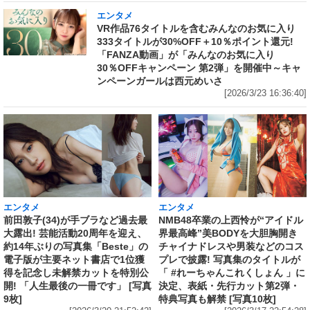
エンタメ
VR作品76タイトルを含むみんなのお気に入り
333タイトルが30%OFF＋10％ポイント還元!
「FANZA動画」が「みんなのお気に入り
30％OFFキャンペーン 第2弾」を開催中～キャ
ンペーンガールは西元めいさ
[2026/3/23 16:36:40]
エンタメ
エンタメ
前田敦子(34)が手ブラなど過去最
NMB48卒業の上西怜が“アイドル
大露出! 芸能活動20周年を迎え、
界最高峰”美BODYを大胆胸開き
約14年ぶりの写真集「Beste」の
チャイナドレスや男装などのコス
電子版が主要ネット書店で1位獲
プレで披露! 写真集のタイトルが
得を記念し未解禁カットを特別公
「 #れーちゃんこれくしょん 」に
開! 「人生最後の一冊です」 [写真
決定、表紙・先行カット第2弾・
9枚]
特典写真も解禁 [写真10枚]