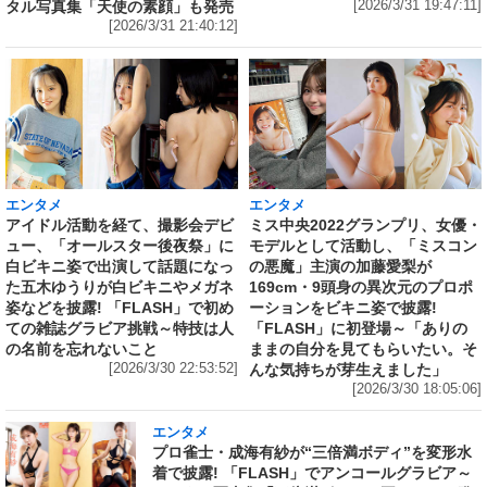
タル写真集「天使の素顔」も発売
[2026/3/31 19:47:11]
[2026/3/31 21:40:12]
エンタメ
エンタメ
アイドル活動を経て、撮影会デビ
ミス中央2022グランプリ、女優・
ュー、「オールスター後夜祭」に
モデルとして活動し、「ミスコン
白ビキニ姿で出演して話題になっ
の悪魔」主演の加藤愛梨が
た五木ゆうりが白ビキニやメガネ
169cm・9頭身の異次元のプロポ
姿などを披露! 「FLASH」で初め
ーションをビキニ姿で披露!
ての雑誌グラビア挑戦～特技は人
「FLASH」に初登場～「ありの
の名前を忘れないこと
ままの自分を見てもらいたい。そ
[2026/3/30 22:53:52]
んな気持ちが芽生えました」
[2026/3/30 18:05:06]
エンタメ
プロ雀士・成海有紗が“三倍満ボディ”を変形水
着で披露! 「FLASH」でアンコールグラビア～