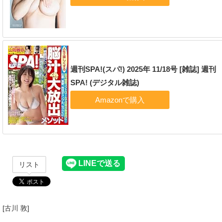
週刊SPA!(スパ!) 2025年 11/18号 [雑誌] 週刊
SPA! (デジタル雑誌)
リスト
[古川 敦]