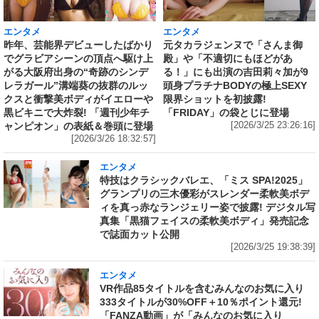
エンタメ
エンタメ
昨年、芸能界デビューしたばかり
元タカラジェンヌで「さんま御
でグラビアシーンの頂点へ駆け上
殿」や「不適切にもほどがあ
がる大阪府出身の“奇跡のシンデ
る！」にも出演の吉田莉々加が9
レラガール”溝端葵の抜群のルッ
頭身プラチナBODYの極上SEXY
クスと衝撃美ボディがイエローや
限界ショットを初披露!
黒ビキニで大炸裂! 「週刊少年チ
「FRIDAY」の袋とじに登場
ャンピオン」の表紙＆巻頭に登場
[2026/3/25 23:26:16]
[2026/3/26 18:32:57]
エンタメ
特技はクラシックバレエ、「ミス SPA!2025」
グランプリの三木優彩がスレンダー柔軟美ボデ
ィを真っ赤なランジェリー姿で披露! デジタル写
真集「黒猫フェイスの柔軟美ボディ」発売記念
で誌面カット公開
[2026/3/25 19:38:39]
エンタメ
VR作品85タイトルを含むみんなのお気に入り
333タイトルが30%OFF＋10％ポイント還元!
「FANZA動画」が「みんなのお気に入り