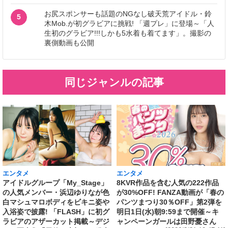
お尻スポンサーも話題のNGなし破天荒アイドル・鈴
5
木Mob.が初グラビアに挑戦! 「週プレ」に登場～「人
生初のグラビア!!!しかも5水着も着てます」。撮影の
裏側動画も公開
同じジャンルの記事
エンタメ
エンタメ
アイドルグループ「My_Stage」
8KVR作品を含む人気の222作品
の人気メンバー・浜辺ゆりなが色
が30%OFF! FANZA動画が「春の
白マシュマロボディをビキニ姿や
パンツまつり30％OFF」第2弾を
入浴姿で披露! 「FLASH」に初グ
明日1日(水)朝9:59まで開催～キ
ラビアのアザーカット掲載～デジ
ャンペーンガールは田野憂さん