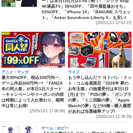
ー」は本日1日(月)23:59で終了! 「レグザ 65型
4K液晶TV」56%OFF、「田中屋監修おせち」
53%OFF、「iPhone 14」「BAKUNE スウェッ
ト」「Anker Soundcore Liberty 5」も安い!
[2025/12/1 22:52:37]
アニメ・マンガ
ライフ
最大99%OFF、税込100円均一、
もう申し込んだ？ ヨドバシ・ドッ
ゲーム作品300円均一! 「FANZA
ト・コム会員限定「2026年 夢の
冬の同人祭」が本日1日スタート
お年玉箱」の抽選受付は本日1日
～キャンペーンやクーポンの内容
(月)まで! 「PS5の夢」「ガンプラ
は時期によって入れ替わり、期間
の夢」「ミニ四駆の夢」「Apple
中は常にお得!
Watchの夢」など64種～購入履歴
[2025/12/1 17:00:00]
があれば当選確率アップ!
[2025/12/1 12:38:25]
ゲーム・ホビー