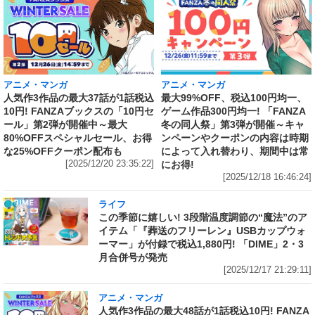
アニメ・マンガ
アニメ・マンガ
人気作3作品の最大37話が1話税込
最大99%OFF、税込100円均一、
10円! FANZAブックスの「10円セ
ゲーム作品300円均一! 「FANZA
ール」第2弾が開催中～最大
冬の同人祭」第3弾が開催～キャ
80%OFFスペシャルセール、お得
ンペーンやクーポンの内容は時期
な25%OFFクーポン配布も
によって入れ替わり、期間中は常
[2025/12/20 23:35:22]
にお得!
[2025/12/18 16:46:24]
ライフ
この季節に嬉しい! 3段階温度調節の“魔法”のア
イテム「『葬送のフリーレン』USBカップウォ
ーマー」が付録で税込1,880円! 「DIME」2・3
月合併号が発売
[2025/12/17 21:29:11]
アニメ・マンガ
人気作3作品の最大48話が1話税込10円! FANZA