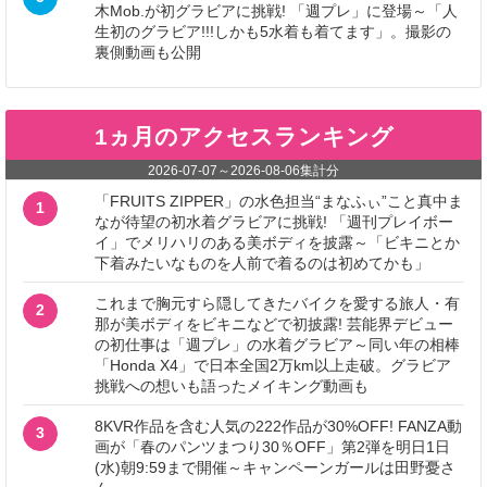
木Mob.が初グラビアに挑戦! 「週プレ」に登場～「人
生初のグラビア!!!しかも5水着も着てます」。撮影の
裏側動画も公開
1ヵ月のアクセスランキング
2026-07-07
～
2026-08-06
集計分
「FRUITS ZIPPER」の水色担当“まなふぃ”こと真中ま
1
なが待望の初水着グラビアに挑戦! 「週刊プレイボー
イ」でメリハリのある美ボディを披露～「ビキニとか
下着みたいなものを人前で着るのは初めてかも」
これまで胸元すら隠してきたバイクを愛する旅人・有
2
那が美ボディをビキニなどで初披露! 芸能界デビュー
の初仕事は「週プレ」の水着グラビア～同い年の相棒
「Honda X4」で日本全国2万km以上走破。グラビア
挑戦への想いも語ったメイキング動画も
8KVR作品を含む人気の222作品が30%OFF! FANZA動
3
画が「春のパンツまつり30％OFF」第2弾を明日1日
(水)朝9:59まで開催～キャンペーンガールは田野憂さ