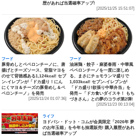
歴があれば当選確率アップ!
[2025/11/25 15:51:07]
フード
フード
豚骨めしとペペロンチーノに、唐
油淋鶏・餃子・麻婆春雨・中華風
揚げとチーズソース、背脂マヨを
ペペロンチーノを一度に楽しめ
のせて背徳感ある1,124kcal! セブ
る、まさにチョモランマ盛りで
ン‐イレブンが「ドカ盛り！にん
1,033kcal! セブン‐イレブンが
にくマヨ＆チーズの豚骨めし＆ペ
「ドカ盛り!欲張り中華弁当」を
ペロンチーノ」を発売
発売～「ドカ食いダイスキ！ もち
[2025/11/24 01:07:36]
づきさん」との夢のコラボ第2弾!
[2025/11/23 00:13:04]
ライフ
ヨドバシ・ドット・コムが会員限定「2026年 夢
のお年玉箱」を今年も抽選販売! 購入履歴があれ
ば当選確率アップ