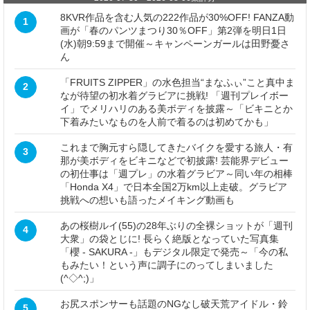
8KVR作品を含む人気の222作品が30%OFF! FANZA動
1
画が「春のパンツまつり30％OFF」第2弾を明日1日
(水)朝9:59まで開催～キャンペーンガールは田野憂さ
ん
「FRUITS ZIPPER」の水色担当“まなふぃ”こと真中ま
2
なが待望の初水着グラビアに挑戦! 「週刊プレイボー
イ」でメリハリのある美ボディを披露～「ビキニとか
下着みたいなものを人前で着るのは初めてかも」
これまで胸元すら隠してきたバイクを愛する旅人・有
3
那が美ボディをビキニなどで初披露! 芸能界デビュー
の初仕事は「週プレ」の水着グラビア～同い年の相棒
「Honda X4」で日本全国2万km以上走破。グラビア
挑戦への想いも語ったメイキング動画も
あの桜樹ルイ(55)の28年ぶりの全裸ショットが「週刊
4
大衆」の袋とじに! 長らく絶版となっていた写真集
「櫻 - SAKURA -」もデジタル限定で発売～「今の私
もみたい！という声に調子にのってしまいました
(^◇^;)」
お尻スポンサーも話題のNGなし破天荒アイドル・鈴
5