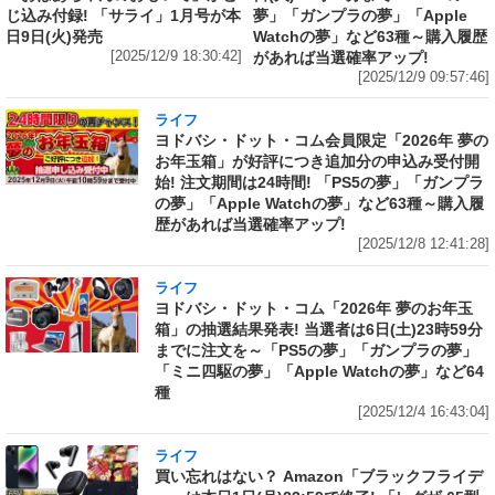
じ込み付録! 「サライ」1月号が本
夢」「ガンプラの夢」「Apple
日9日(火)発売
Watchの夢」など63種～購入履歴
[2025/12/9 18:30:42]
があれば当選確率アップ!
[2025/12/9 09:57:46]
ライフ
ヨドバシ・ドット・コム会員限定「2026年 夢の
お年玉箱」が好評につき追加分の申込み受付開
始! 注文期間は24時間! 「PS5の夢」「ガンプラ
の夢」「Apple Watchの夢」など63種～購入履
歴があれば当選確率アップ!
[2025/12/8 12:41:28]
ライフ
ヨドバシ・ドット・コム「2026年 夢のお年玉
箱」の抽選結果発表! 当選者は6日(土)23時59分
までに注文を～「PS5の夢」「ガンプラの夢」
「ミニ四駆の夢」「Apple Watchの夢」など64
種
[2025/12/4 16:43:04]
ライフ
買い忘れはない？ Amazon「ブラックフライデ