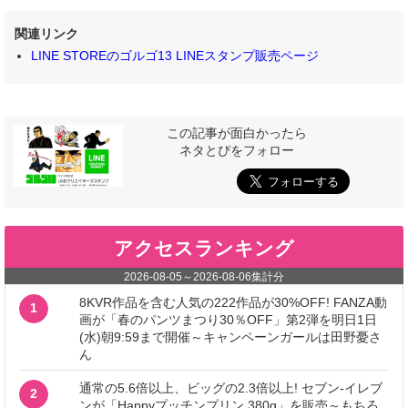
関連リンク
LINE STOREのゴルゴ13 LINEスタンプ販売ページ
この記事が面白かったら
ネタとぴをフォロー
アクセスランキング
2026-08-05
～
2026-08-06
集計分
8KVR作品を含む人気の222作品が30%OFF! FANZA動
1
画が「春のパンツまつり30％OFF」第2弾を明日1日
(水)朝9:59まで開催～キャンペーンガールは田野憂さ
ん
通常の5.6倍以上、ビッグの2.3倍以上! セブン‐イレブ
2
ンが「Happyプッチンプリン 380g」を販売～もちろ