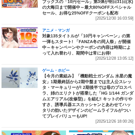
ブックスの「10円セール」第3弾が明日31日(水)
の大晦日まで開催中～最大80%OFFスペシャル
セール、お得な25%OFFクーポンも配布
[2025/12/30 16:03:59]
アニメ・マンガ
対象135タイトルが「10円キャンペーン」の第
一弾もスタート! 「FANZA冬の同人祭」が開催
中～キャンペーンやクーポンの内容は時期によ
って入れ替わり、期間中は常にお得!
[2025/12/28 13:05:12]
ゲーム・ホビー
【今月の素組み】「機動戦士ガンダム 水星の魔
女」1期最終話から2期中盤までは主人公スレッ
タ・マーキュリーが! 2期後半では母のプロスペ
ラ、姉のエリクトが搭乗した「HG 1/144 ガンダ
ムエアリアル(改修型)」を組む! キットの作りや
すさ、誘導兵器エスカッシャンとあわせてハッ
タリの効いたデザインのビームライフルがつい
てプレイバリューもUP!
[2025/12/26 18:00:26]