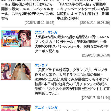
ール」最終回が本日15日(木)から
「FANZA冬の同人祭」が開催中
開催～最大80%OFFスペシャルセ
～キャンペーンやクーポンの内容
ール、お得な25%OFFクーポン配
は時期によって入れ替わり、期間
布も
中は常にお得!
[2026/1/15 19:10:17]
[2026/1/14 16:08:39]
アニメ・マンガ
人気作3作品の最大55話が1話税込10円! FANZA
ブックスの「10円セール」第5弾が開催中～最
大80%OFFスペシャルセール、お得な25%OFF
クーポン配布も
[2026/1/8 16:07:50]
エンタメ
「美尻グラドル総選挙」グランプリ、ガンプラ
作りが人気で、大河ドラマにも出演のB90・
H100の“二刀流”東雲うみが最強むっちりボディ
披露! 本日6日(火)発売の「月チャン」の表紙＆
巻頭～「スケスケ衣装が目印! ぜひゲットして東
雲初めしてね!」
[2026/1/6 18:21:44]
アニメ・マンガ