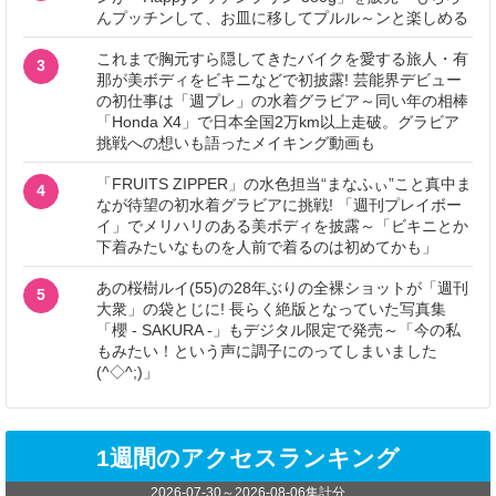
んプッチンして、お皿に移してプルル～ンと楽しめる
これまで胸元すら隠してきたバイクを愛する旅人・有
3
那が美ボディをビキニなどで初披露! 芸能界デビュー
の初仕事は「週プレ」の水着グラビア～同い年の相棒
「Honda X4」で日本全国2万km以上走破。グラビア
挑戦への想いも語ったメイキング動画も
「FRUITS ZIPPER」の水色担当“まなふぃ”こと真中ま
4
なが待望の初水着グラビアに挑戦! 「週刊プレイボー
イ」でメリハリのある美ボディを披露～「ビキニとか
下着みたいなものを人前で着るのは初めてかも」
あの桜樹ルイ(55)の28年ぶりの全裸ショットが「週刊
5
大衆」の袋とじに! 長らく絶版となっていた写真集
「櫻 - SAKURA -」もデジタル限定で発売～「今の私
もみたい！という声に調子にのってしまいました
(^◇^;)」
1週間のアクセスランキング
2026-07-30
～
2026-08-06
集計分