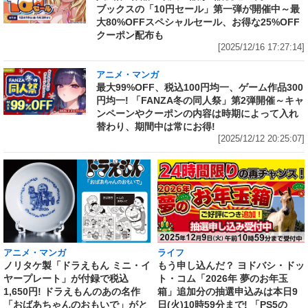
ブックスの「10円セール」第一弾が開催中～最
大80%OFFスペシャルセール、お得な25%OFF
クーポン配布も
[2025/12/16 17:27:14]
アニメ・マンガ
最大99%OFF、税込100円均一、ゲーム作品300
円均一! 「FANZA冬の同人祭」第2弾開催～キャ
ンペーンやクーポンの内容は時期によって入れ
替わり、期間中は常にお得!
[2025/12/12 20:25:07]
アニメ・マンガ
ライフ
ノリタケ製「ドラえもん ミニ・イ
もう申し込んだ？ ヨドバシ・ドッ
ヤープレート」が付録で税込
ト・コム「2026年 夢のお年玉
1,650円! ドラえもんのあの名作
箱」追加分の抽選申込みは本日9
「おばあちゃんのおもいで」がと
日(火)10時59分まで! 「PS5の