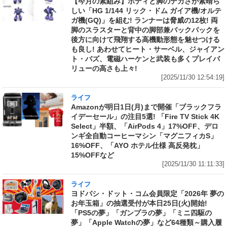
【今月の素組み】ボディと脚のデカさが素晴ら
しい「HG 1/144 リック・ドム ガイア機/オルテ
ガ機(GQ)」を組む! ランナーは脅威の12枚! 両
脚のスラスターと背中の脚部兼バックパックを
後方に向けて飛翔する高機動形態を魅せつける
も良し! あわせてヒート・サーベル、ジャイアン
ト・バズ、電磁ハーケンと武装も多くプレイバ
リューの高さも上々!
[2025/11/30 12:54:19]
ライフ
Amazonが明日1日(月)まで開催「ブラックフラ
イデーセール」の注目5選! 「Fire TV Stick 4K
Select」半額、「AirPods 4」17%OFF、デロ
ンギ全自動コーヒーマシン「マグニフィカS」
16%OFF、「AYO ホテル仕様 高反発枕」
15%OFFなど
[2025/11/30 11:11:33]
ライフ
ヨドバシ・ドット・コム会員限定「2026年 夢の
お年玉箱」の抽選受付が本日25日(火)開始!
「PS5の夢」「ガンプラの夢」「ミニ四駆の
夢」「Apple Watchの夢」など64種類～購入履