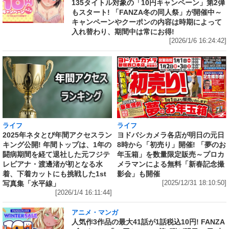
135タイトル対象の「10円キャンペーン」第2弾
もスタート! 「FANZA冬の同人祭」が開催中～
キャンペーンやクーポンの内容は時期によって
入れ替わり、期間中は常にお得!
[2026/1/6 16:24:42]
ライフ
ライフ
ヨドバシカメラ各店が明日の元日
2025年ネタとぴ年間アクセスラン
8時から「初売り」開催! 「夢のお
キング公開! 年間トップは、1年の
年玉箱」を数量限定販売～プロカ
闘病期間を経て退社した元フジテ
メラマンによる無料「新春記念撮
レビアナ・渡邊渚が初となる水
影会」も開催
着、下着カットにも挑戦した1st
[2025/12/31 18:10:50]
写真集「水平線」
[2026/1/4 16:11:44]
アニメ・マンガ
人気作3作品の最大41話が1話税込10円! FANZA