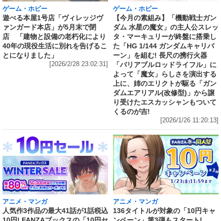
ゲーム・ホビー
ゲーム・ホビー
遊べる本屋1号店「ヴィレッジヴ
【今月の素組み】「機動戦士ガン
ァンガード本店」が5月末で閉
ダム 水星の魔女」の主人公スレッ
店 「建物と設備の老朽化により
タ・マーキュリーが終盤に搭乗し
40年の現役生活に別れを告げるこ
た「HG 1/144 ガンダムキャリバ
とになりました」
ーン」を組む! 長尺の携行火器
[2026/2/28 23:02:31]
「バリアブルロッドライフル」に
よって「魔女」らしさを演出する
上に、姉のエリクトが駆る「ガン
ダムエアリアル(改修型)」から譲
り受けたエスカッシャンもついて
くるのが吉!
[2026/1/26 11:20:13]
アニメ・マンガ
アニメ・マンガ
人気作3作品の最大41話が1話税込
136タイトルが対象の「10円キャ
10円! FANZAブックスの「10円セ
ンペーン」第3弾もスタート!