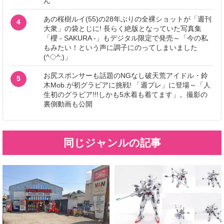
ん
あの桜樹ルイ(55)の28年ぶりの全裸ショットが「週刊
4
大衆」の袋とじに! 長らく絶版となっていた写真集
「櫻 - SAKURA -」もデジタル限定で発売～「今の私
もみたい！という声に調子にのってしまいました
(^◇^;)」
お尻スポンサーも話題のNGなし破天荒アイドル・鈴
5
木Mob.が初グラビアに挑戦! 「週プレ」に登場～「人
生初のグラビア!!!しかも5水着も着てます」。撮影の
裏側動画も公開
同じジャンルの記事