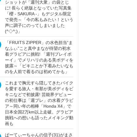
ショットが「週刊大衆」の袋とじ
に! 長らく絶版となっていた写真集
「櫻 - SAKURA -」もデジタル限定
で発売～「今の私もみたい！という
声に調子にのってしまいました
(^◇^;)」
「FRUITS ZIPPER」の水色担当“ま
なふぃ”こと真中まなが待望の初水
着グラビアに挑戦! 「週刊プレイボ
ーイ」でメリハリのある美ボディを
披露～「ビキニとか下着みたいなも
のを人前で着るのは初めてかも」
これまで胸元すら隠してきたバイク
を愛する旅人・有那が美ボディをビ
キニなどで初披露! 芸能界デビュー
の初仕事は「週プレ」の水着グラビ
ア～同い年の相棒「Honda X4」で
日本全国2万km以上走破。グラビア
挑戦への想いも語ったメイキング動
画も
ぱーてぃーちゃんの信子(31)がまさ