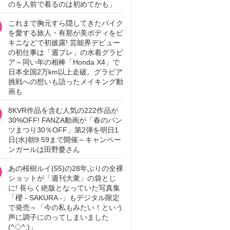
のを人前で着るのは初めてかも」
これまで胸元すら隠してきたバイク
を愛する旅人・有那が美ボディをビ
キニなどで初披露! 芸能界デビュー
の初仕事は「週プレ」の水着グラビ
ア～同い年の相棒「Honda X4」で
日本全国2万km以上走破。グラビア
挑戦への想いも語ったメイキング動
画も
8KVR作品を含む人気の222作品が
30%OFF! FANZA動画が「春のパン
ツまつり30％OFF」第2弾を明日1
日(水)朝9:59まで開催～キャンペー
ンガールは田野憂さん
あの桜樹ルイ(55)の28年ぶりの全裸
ショットが「週刊大衆」の袋とじ
に! 長らく絶版となっていた写真集
「櫻 - SAKURA -」もデジタル限定
で発売～「今の私もみたい！という
声に調子にのってしまいました
(^◇^;)」