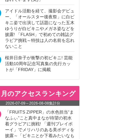
アイドル活動を経て、撮影会デビュ
ー、「オールスター後夜祭」に白ビ
キニ姿で出演して話題になった五木
ゆうりが白ビキニやメガネ姿などを
披露! 「FLASH」で初めての雑誌グ
ラビア挑戦～特技は人の名前を忘れ
ないこと
桜井日奈子が衝撃の初ビキニ! 芸能
活動10周年記念写真集の先行カッ
トが「FRIDAY」に掲載
ヵ月のアクセスランキング
2026-07-09
～
2026-08-08
集計分
「FRUITS ZIPPER」の水色担当“ま
なふぃ”こと真中まなが待望の初水
着グラビアに挑戦! 「週刊プレイボ
ーイ」でメリハリのある美ボディを
披露～「ビキニとか下着みたいなも