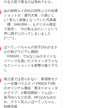
のを人前で着るのは初めてかも」
あの桜樹ルイ(55)の28年ぶりの全裸
ショットが「週刊大衆」の袋とじ
に! 長らく絶版となっていた写真集
「櫻 - SAKURA -」もデジタル限定
で発売～「今の私もみたい！という
声に調子にのってしまいました
(^◇^;)」
ぱーてぃーちゃんの信子(31)がまさ
かの初グラビアに挑戦!
「FRIDAY」でおなじみのタイトな
ジーンズを脱いだスキャンダラスな
セクシーショットを衝撃の撮り下ろ
し
地上波では見られない、新感覚セク
シー女優バラエティ! FANZA TV初
のオリジナル番組「東京スキャンダ
ルクラブ」が配信開始～うんぱい・
架乃ゆらなど出演。MCはみなみか
わ、ゲスト芸人にぱーてぃちゃん、
松崎克俊