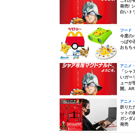
これが
発売!
白いト
フード
今度の
っぱや
おもち
アニメ
「シャ
いガー
ューが
開。A
アニメ
折りた
ットの操
ガンダム
発売