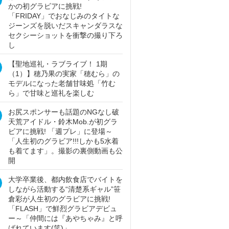
かの初グラビアに挑戦!
「FRIDAY」でおなじみのタイトな
ジーンズを脱いだスキャンダラスな
セクシーショットを衝撃の撮り下ろ
し
【聖地巡礼・ラブライブ！ 1期
（1）】穂乃果の実家「穂むら」の
モデルになった老舗甘味処「竹む
ら」で甘味と巡礼を楽しむ
お尻スポンサーも話題のNGなし破
天荒アイドル・鈴木Mob.が初グラ
ビアに挑戦! 「週プレ」に登場～
「人生初のグラビア!!!しかも5水着
も着てます」。撮影の裏側動画も公
開
大学卒業後、都内飲食店でバイトを
しながら活動する“清楚系ギャル”笹
倉彩が人生初のグラビアに挑戦!
「FLASH」で鮮烈グラビアデビュ
ー～「仲間には『あやちゃみ』と呼
ばれています(笑)」