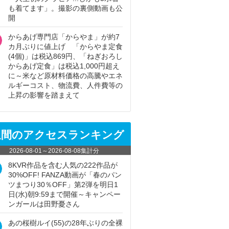
も着てます」。撮影の裏側動画も公
開
からあげ専門店「からやま」が約7
カ月ぶりに値上げ 「からやま定食
(4個)」は税込869円、「ねぎおろし
からあげ定食」は税込1,000円超え
に～米など原材料価格の高騰やエネ
ルギーコスト、物流費、人件費等の
上昇の影響を踏まえて
週間のアクセスランキング
2026-08-01
～
2026-08-08
集計分
8KVR作品を含む人気の222作品が
30%OFF! FANZA動画が「春のパン
ツまつり30％OFF」第2弾を明日1
日(水)朝9:59まで開催～キャンペー
ンガールは田野憂さん
あの桜樹ルイ(55)の28年ぶりの全裸