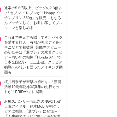
通常の5.6倍以上、ビッグの2.3倍以
上! セブン‐イレブンが「Happyプッ
チンプリン 380g」を販売～もちろ
んプッチンして、お皿に移してプル
ル～ンと楽しめる
これまで胸元すら隠してきたバイク
を愛する旅人・有那が美ボディをビ
キニなどで初披露! 芸能界デビュー
の初仕事は「週プレ」の水着グラビ
ア～同い年の相棒「Honda X4」で
日本全国2万km以上走破。グラビア
挑戦への想いも語ったメイキング動
画も
桜井日奈子が衝撃の初ビキニ! 芸能
活動10周年記念写真集の先行カッ
トが「FRIDAY」に掲載
お尻スポンサーも話題のNGなし破
天荒アイドル・鈴木Mob.が初グラ
ビアに挑戦! 「週プレ」に登場～
「人生初のグラビア!!!しかも5水着