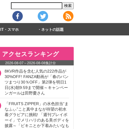
IT・スマホ
ネットの話題
アクセスランキング
2026-08-07
～
2026-08-08
集計分
8KVR作品を含む人気の222作品が
30%OFF! FANZA動画が「春のパン
ツまつり30％OFF」第2弾を明日1
日(水)朝9:59まで開催～キャンペー
ンガールは田野憂さん
「FRUITS ZIPPER」の水色担当“ま
なふぃ”こと真中まなが待望の初水
着グラビアに挑戦! 「週刊プレイボ
ーイ」でメリハリのある美ボディを
披露～「ビキニとか下着みたいなも