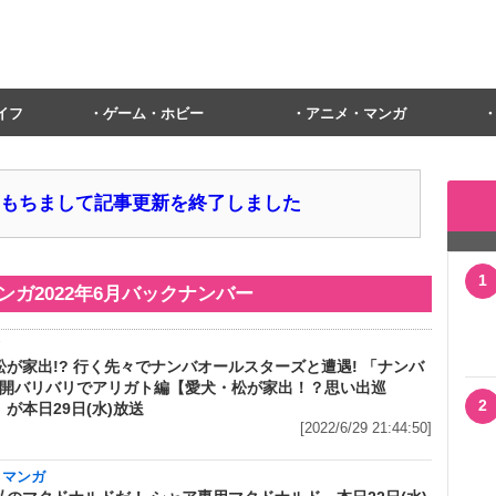
イフ
ゲーム・ホビー
アニメ・マンガ
1日をもちまして記事更新を終了しました
1
ンガ
2022年6月
バックナンバー
メ
松が家出!? 行く先々でナンバオールスターズと遭遇! 「ナンバ
 全開バリバリでアリガト編【愛犬・松が家出！？思い出巡
2
が本日29日(水)放送
[2022/6/29 21:44:50]
・マンガ