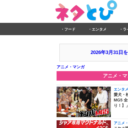
フード
エンタメ
ラ
2026年3月3
アニメ・マンガ
アニメ・マ
エンタ
愛犬・
MG5
り！】」
アニメ