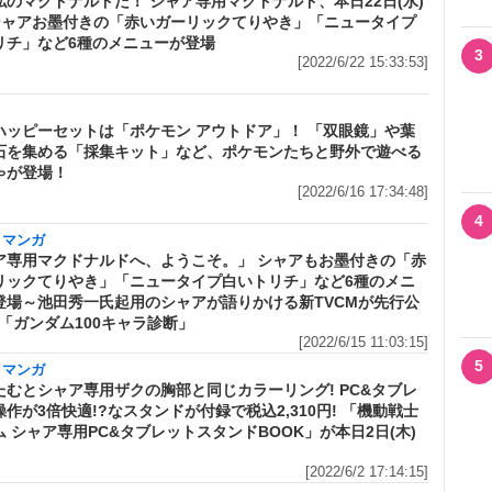
私のマクドナルドだ！ シャア専用マクドナルド、本日22日(水)
 シャアお墨付きの「赤いガーリックてりやき」「ニュータイプ
リチ」など6種のメニューが登場
3
[2022/6/22 15:33:53]
ハッピーセットは「ポケモン アウトドア」！ 「双眼鏡」や葉
石を集める「採集キット」など、ポケモンたちと野外で遊べる
ゃが登場！
[2022/6/16 17:34:48]
4
・マンガ
ア専用マクドナルドへ、ようこそ。」 シャアもお墨付きの「赤
リックてりやき」「ニュータイプ白いトリチ」など6種のメニ
登場～池田秀一氏起用のシャアが語りかける新TVCMが先行公
R「ガンダム100キャラ診断」
[2022/6/15 11:03:15]
5
・マンガ
たむとシャア専用ザクの胸部と同じカラーリング! PC&タブレ
作が3倍快適!?なスタンドが付録で税込2,310円! 「機動戦士
 シャア専用PC&タブレットスタンドBOOK」が本日2日(木)
[2022/6/2 17:14:15]