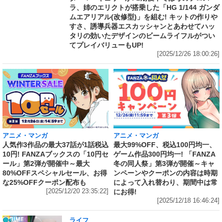
ラ、姉のエリクトが搭乗した「HG 1/144 ガンダ
ムエアリアル(改修型)」を組む! キットの作りや
すさ、誘導兵器エスカッシャンとあわせてハッ
タリの効いたデザインのビームライフルがつい
てプレイバリューもUP!
[2025/12/26 18:00:26]
アニメ・マンガ
アニメ・マンガ
人気作3作品の最大37話が1話税込
最大99%OFF、税込100円均一、
10円! FANZAブックスの「10円セ
ゲーム作品300円均一! 「FANZA
ール」第2弾が開催中～最大
冬の同人祭」第3弾が開催～キャ
80%OFFスペシャルセール、お得
ンペーンやクーポンの内容は時期
な25%OFFクーポン配布も
によって入れ替わり、期間中は常
[2025/12/20 23:35:22]
にお得!
[2025/12/18 16:46:24]
ライフ