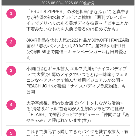
2026-08-08
～
2026-08-09
集計分
「FRUITS ZIPPER」の水色担当“まなふぃ”こと真中ま
1
なが待望の初水着グラビアに挑戦! 「週刊プレイボー
イ」でメリハリのある美ボディを披露～「ビキニとか
下着みたいなものを人前で着るのは初めてかも」
8KVR作品を含む人気の222作品が30%OFF! FANZA動
2
画が「春のパンツまつり30％OFF」第2弾を明日1日
(水)朝9:59まで開催～キャンペーンガールは田野憂さ
ん
小胸に悩むギャル芸人 エルフ荒川が“ナイスバディブ
3
ラ”で大変身! 薄めメイクでいつもとは一味違うフェミ
ニンなヘアメイクで挑んだ着用ビジュアルが公開～
PEACH JOHNが漫画「ナイスバディブラ恋物語」も
公開
大学卒業後、都内飲食店でバイトをしながら活動す
4
る“清楚系ギャル”笹倉彩が人生初のグラビアに挑戦!
「FLASH」で鮮烈グラビアデビュー～「仲間には『あ
やちゃみ』と呼ばれています(笑)」
これまで胸元すら隠してきたバイクを愛する旅人・有
5