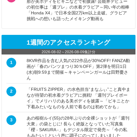
那が美ボディをビキニなどで初披露! 芸能界デビュー
の初仕事は「週プレ」の水着グラビア～同い年の相棒
「Honda X4」で日本全国2万km以上走破。グラビア
挑戦への想いも語ったメイキング動画も
1週間のアクセスランキング
2026-08-02
～
2026-08-09
集計分
8KVR作品を含む人気の222作品が30%OFF! FANZA動
1
画が「春のパンツまつり30％OFF」第2弾を明日1日
(水)朝9:59まで開催～キャンペーンガールは田野憂さ
ん
「FRUITS ZIPPER」の水色担当“まなふぃ”こと真中ま
2
なが待望の初水着グラビアに挑戦! 「週刊プレイボー
イ」でメリハリのある美ボディを披露～「ビキニとか
下着みたいなものを人前で着るのは初めてかも」
あの桜樹ルイ(55)の28年ぶりの全裸ショットが「週刊
3
大衆」の袋とじに! 長らく絶版となっていた写真集
「櫻 - SAKURA -」もデジタル限定で発売～「今の私
もみたい！という声に調子にのってしまいました