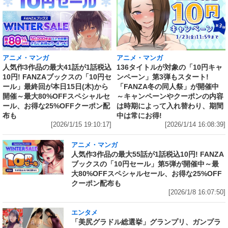
アニメ・マンガ
アニメ・マンガ
人気作3作品の最大41話が1話税込
136タイトルが対象の「10円キャ
10円! FANZAブックスの「10円セ
ンペーン」第3弾もスタート!
ール」最終回が本日15日(木)から
「FANZA冬の同人祭」が開催中
開催～最大80%OFFスペシャルセ
～キャンペーンやクーポンの内容
ール、お得な25%OFFクーポン配
は時期によって入れ替わり、期間
布も
中は常にお得!
[2026/1/15 19:10:17]
[2026/1/14 16:08:39]
アニメ・マンガ
人気作3作品の最大55話が1話税込10円! FANZA
ブックスの「10円セール」第5弾が開催中～最
大80%OFFスペシャルセール、お得な25%OFF
クーポン配布も
[2026/1/8 16:07:50]
エンタメ
「美尻グラドル総選挙」グランプリ、ガンプラ