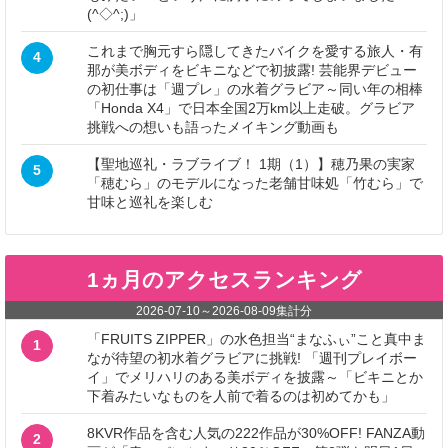
(^◇^;)」
これまで胸元すら隠してきたバイクを愛する旅人・有
4
那が美ボディをビキニなどで初披露! 芸能界デビュー
の初仕事は「週プレ」の水着グラビア～同い年の相棒
「Honda X4」で日本全国2万km以上走破。グラビア
挑戦への想いも語ったメイキング動画も
【聖地巡礼・ラブライブ！ 1期（1）】穂乃果の実家
5
「穂むら」のモデルになった老舗甘味処「竹むら」で
甘味と巡礼を楽しむ
1ヵ月のアクセスランキング
2026-07-10
～
2026-08-09
集計分
「FRUITS ZIPPER」の水色担当“まなふぃ”こと真中ま
1
なが待望の初水着グラビアに挑戦! 「週刊プレイボー
イ」でメリハリのある美ボディを披露～「ビキニとか
下着みたいなものを人前で着るのは初めてかも」
8KVR作品を含む人気の222作品が30%OFF! FANZA動
2