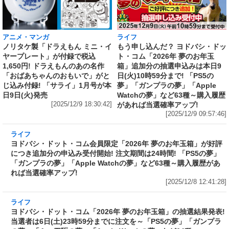
アニメ・マンガ
ライフ
ノリタケ製「ドラえもん ミニ・イ
もう申し込んだ？ ヨドバシ・ドッ
ヤープレート」が付録で税込
ト・コム「2026年 夢のお年玉
1,650円! ドラえもんのあの名作
箱」追加分の抽選申込みは本日9
「おばあちゃんのおもいで」がと
日(火)10時59分まで! 「PS5の
じ込み付録! 「サライ」1月号が本
夢」「ガンプラの夢」「Apple
日9日(火)発売
Watchの夢」など63種～購入履歴
[2025/12/9 18:30:42]
があれば当選確率アップ!
[2025/12/9 09:57:46]
ライフ
ヨドバシ・ドット・コム会員限定「2026年 夢の
お年玉箱」が好評につき追加分の申込み受付開
始! 注文期間は24時間! 「PS5の夢」「ガンプラ
の夢」「Apple Watchの夢」など63種～購入履
歴があれば当選確率アップ!
[2025/12/8 12:41:28]
ライフ
ヨドバシ・ドット・コム「2026年 夢のお年玉