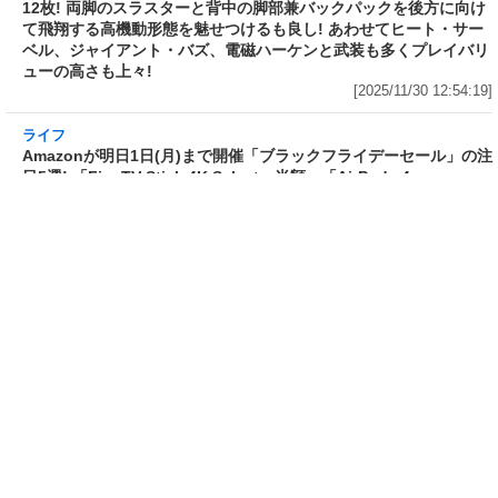
冬の同人祭」が本日1日スタート
お年玉箱」の抽選受付は本日1日
～キャンペーンやクーポンの内容
(月)まで! 「PS5の夢」「ガンプラ
は時期によって入れ替わり、期間
の夢」「ミニ四駆の夢」「Apple
中は常にお得!
Watchの夢」など64種～購入履歴
[2025/12/1 17:00:00]
があれば当選確率アップ!
[2025/12/1 12:38:25]
ゲーム・ホビー
【今月の素組み】ボディと脚のデカさが素晴ら
しい「HG 1/144 リック・ドム ガイア機/オルテ
ガ機(GQ)」を組む! ランナーは脅威の12枚! 両
脚のスラスターと背中の脚部兼バックパックを
後方に向けて飛翔する高機動形態を魅せつける
も良し! あわせてヒート・サーベル、ジャイアン
ト・バズ、電磁ハーケンと武装も多くプレイバ
リューの高さも上々!
[2025/11/30 12:54:19]
ライフ
Amazonが明日1日(月)まで開催「ブラックフラ
イデーセール」の注目5選! 「Fire TV Stick 4K
Select」半額、「AirPods 4」17%OFF、デロ
ンギ全自動コーヒーマシン「マグニフィカS」
16%OFF、「AYO ホテル仕様 高反発枕」