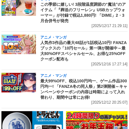
この季節に嬉しい! 3段階温度調節の“魔法”のア
イテム「『葬送のフリーレン』USBカップウォ
ーマー」が付録で税込1,880円! 「DIME」2・3
月合併号が発売
[2025/12/17 21:29:11]
アニメ・マンガ
人気作3作品の最大48話が1話税込10円! FANZA
ブックスの「10円セール」第一弾が開催中～最
大80%OFFスペシャルセール、お得な25%OFF
クーポン配布も
[2025/12/16 17:27:14]
アニメ・マンガ
最大99%OFF、税込100円均一、ゲーム作品300
円均一! 「FANZA冬の同人祭」第2弾開催～キャ
ンペーンやクーポンの内容は時期によって入れ
替わり、期間中は常にお得!
[2025/12/12 20:25:07]