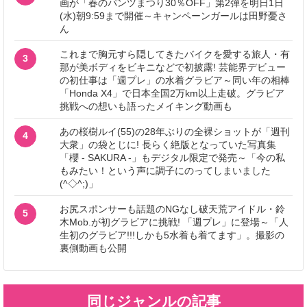
画が「春のパンツまつり30％OFF」第2弾を明日1日
(水)朝9:59まで開催～キャンペーンガールは田野憂さ
ん
これまで胸元すら隠してきたバイクを愛する旅人・有
3
那が美ボディをビキニなどで初披露! 芸能界デビュー
の初仕事は「週プレ」の水着グラビア～同い年の相棒
「Honda X4」で日本全国2万km以上走破。グラビア
挑戦への想いも語ったメイキング動画も
あの桜樹ルイ(55)の28年ぶりの全裸ショットが「週刊
4
大衆」の袋とじに! 長らく絶版となっていた写真集
「櫻 - SAKURA -」もデジタル限定で発売～「今の私
もみたい！という声に調子にのってしまいました
(^◇^;)」
お尻スポンサーも話題のNGなし破天荒アイドル・鈴
5
木Mob.が初グラビアに挑戦! 「週プレ」に登場～「人
生初のグラビア!!!しかも5水着も着てます」。撮影の
裏側動画も公開
同じジャンルの記事