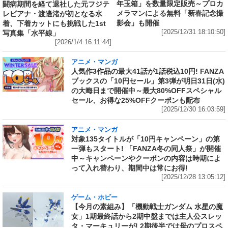
年玉箱」を数量限定販売～プロカ
闘病期間を経て退社した元フジテ
メラマンによる無料「新春記念撮
レビアナ・渡邊渚が初となる水
影会」も開催
着、下着カットにも挑戦した1st
[2025/12/31 18:10:50]
写真集「水平線」
[2026/1/4 16:11:44]
アニメ・マンガ
人気作3作品の最大41話が1話税込10円! FANZA
ブックスの「10円セール」第3弾が明日31日(水)
の大晦日まで開催中～最大80%OFFスペシャル
セール、お得な25%OFFクーポンも配布
[2025/12/30 16:03:59]
アニメ・マンガ
対象135タイトルが「10円キャンペーン」の第
一弾もスタート! 「FANZA冬の同人祭」が開催
中～キャンペーンやクーポンの内容は時期によ
って入れ替わり、期間中は常にお得!
[2025/12/28 13:05:12]
ゲーム・ホビー
【今月の素組み】「機動戦士ガンダム 水星の魔
女」1期最終話から2期中盤までは主人公スレッ
タ・マーキュリーが! 2期後半では母のプロスペ