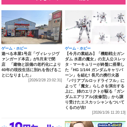
ゲーム・ホビー
ゲーム・ホビー
遊べる本屋1号店「ヴィレッジヴ
【今月の素組み】「機動戦士ガン
ァンガード本店」が5月末で閉
ダム 水星の魔女」の主人公スレッ
店 「建物と設備の老朽化により
タ・マーキュリーが終盤に搭乗し
40年の現役生活に別れを告げるこ
た「HG 1/144 ガンダムキャリバ
とになりました」
ーン」を組む! 長尺の携行火器
[2026/2/28 23:02:31]
「バリアブルロッドライフル」に
よって「魔女」らしさを演出する
上に、姉のエリクトが駆る「ガン
ダムエアリアル(改修型)」から譲
り受けたエスカッシャンもついて
くるのが吉!
[2026/1/26 11:20:13]