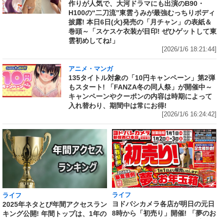
作りが人気で、大河ドラマにも出演のB90・
H100の“二刀流”東雲うみが最強むっちりボディ
披露! 本日6日(火)発売の「月チャン」の表紙＆
巻頭～「スケスケ衣装が目印! ぜひゲットして東
雲初めしてね!」
[2026/1/6 18:21:44]
アニメ・マンガ
135タイトル対象の「10円キャンペーン」第2弾
もスタート! 「FANZA冬の同人祭」が開催中～
キャンペーンやクーポンの内容は時期によって
入れ替わり、期間中は常にお得!
[2026/1/6 16:24:42]
ライフ
ライフ
ヨドバシカメラ各店が明日の元日
2025年ネタとぴ年間アクセスラン
8時から「初売り」開催! 「夢のお
キング公開! 年間トップは、1年の