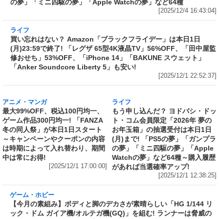
箱」の抽選結果発表! 当選者は6日(土)23時59分
までに注文を～「PS5の夢」「ガンプラの夢」
「ミニ四駆の夢」「Apple Watchの夢」など64
種
[2025/12/4 16:43:04]
ライフ
買い忘れはない？ Amazon「ブラックフライデ
ー」は本日1日(月)23:59で終了! 「レグザ 65型
4K液晶TV」56%OFF、「田中屋監修おせち」
53%OFF、「iPhone 14」「BAKUNE スウェッ
ト」「Anker Soundcore Liberty 5」も安い!
[2025/12/1 22:52:37]
アニメ・マンガ
ライフ
最大99%OFF、税込100円均一、
もう申し込んだ？ ヨドバシ・ドッ
ゲーム作品300円均一! 「FANZA
ト・コム会員限定「2026年 夢の