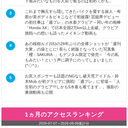
下着みたいなものを人前で着るのは初めてかも」
これまで胸元すら隠してきたバイクを愛する旅人・有
3
那が美ボディをビキニなどで初披露! 芸能界デビュー
の初仕事は「週プレ」の水着グラビア～同い年の相棒
「Honda X4」で日本全国2万km以上走破。グラビア
挑戦への想いも語ったメイキング動画も
あの桜樹ルイ(55)の28年ぶりの全裸ショットが「週刊
4
大衆」の袋とじに! 長らく絶版となっていた写真集
「櫻 - SAKURA -」もデジタル限定で発売～「今の私
もみたい！という声に調子にのってしまいました
(^◇^;)」
お尻スポンサーも話題のNGなし破天荒アイドル・鈴
5
木Mob.が初グラビアに挑戦! 「週プレ」に登場～「人
生初のグラビア!!!しかも5水着も着てます」。撮影の
裏側動画も公開
1ヵ月のアクセスランキング
2026-07-07
～
2026-08-06
集計分