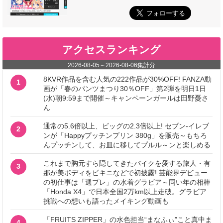
アクセスランキング
2026-08-05
～
2026-08-06
集計分
8KVR作品を含む人気の222作品が30%OFF! FANZA動
1
画が「春のパンツまつり30％OFF」第2弾を明日1日
(水)朝9:59まで開催～キャンペーンガールは田野憂さ
ん
通常の5.6倍以上、ビッグの2.3倍以上! セブン‐イレブ
2
ンが「Happyプッチンプリン 380g」を販売～もちろ
んプッチンして、お皿に移してプルル～ンと楽しめる
これまで胸元すら隠してきたバイクを愛する旅人・有
3
那が美ボディをビキニなどで初披露! 芸能界デビュー
の初仕事は「週プレ」の水着グラビア～同い年の相棒
「Honda X4」で日本全国2万km以上走破。グラビア
挑戦への想いも語ったメイキング動画も
「FRUITS ZIPPER」の水色担当“まなふぃ”こと真中ま
4