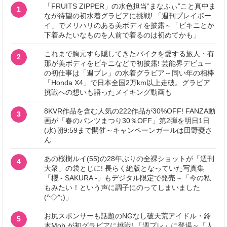
「FRUITS ZIPPER」の水色担当“まなふぃ”こと真中ま
1
なが待望の初水着グラビアに挑戦! 「週刊プレイボー
イ」でメリハリのある美ボディを披露～「ビキニとか
下着みたいなものを人前で着るのは初めてかも」
これまで胸元すら隠してきたバイクを愛する旅人・有
2
那が美ボディをビキニなどで初披露! 芸能界デビュー
の初仕事は「週プレ」の水着グラビア～同い年の相棒
「Honda X4」で日本全国2万km以上走破。グラビア
挑戦への想いも語ったメイキング動画も
8KVR作品を含む人気の222作品が30%OFF! FANZA動
3
画が「春のパンツまつり30％OFF」第2弾を明日1日
(水)朝9:59まで開催～キャンペーンガールは田野憂さ
ん
あの桜樹ルイ(55)の28年ぶりの全裸ショットが「週刊
4
大衆」の袋とじに! 長らく絶版となっていた写真集
「櫻 - SAKURA -」もデジタル限定で発売～「今の私
もみたい！という声に調子にのってしまいました
(^◇^;)」
お尻スポンサーも話題のNGなし破天荒アイドル・鈴
5
木Mob.が初グラビアに挑戦! 「週プレ」に登場～「人