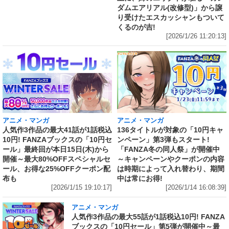
ダムエアリアル(改修型)」から譲
り受けたエスカッシャンもついて
くるのが吉!
[2026/1/26 11:20:13]
アニメ・マンガ
アニメ・マンガ
人気作3作品の最大41話が1話税込
136タイトルが対象の「10円キャ
10円! FANZAブックスの「10円セ
ンペーン」第3弾もスタート!
ール」最終回が本日15日(木)から
「FANZA冬の同人祭」が開催中
開催～最大80%OFFスペシャルセ
～キャンペーンやクーポンの内容
ール、お得な25%OFFクーポン配
は時期によって入れ替わり、期間
布も
中は常にお得!
[2026/1/15 19:10:17]
[2026/1/14 16:08:39]
アニメ・マンガ
人気作3作品の最大55話が1話税込10円! FANZA
ブックスの「10円セール」第5弾が開催中～最