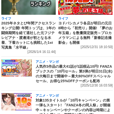
ライフ
ライフ
ヨドバシカメラ各店が明日の元日
2025年ネタとぴ年間アクセスラン
8時から「初売り」開催! 「夢のお
キング公開! 年間トップは、1年の
年玉箱」を数量限定販売～プロカ
闘病期間を経て退社した元フジテ
メラマンによる無料「新春記念撮
レビアナ・渡邊渚が初となる水
影会」も開催
着、下着カットにも挑戦した1st
[2025/12/31 18:10:50]
写真集「水平線」
[2026/1/4 16:11:44]
アニメ・マンガ
人気作3作品の最大41話が1話税込10円! FANZA
ブックスの「10円セール」第3弾が明日31日(水)
の大晦日まで開催中～最大80%OFFスペシャル
セール、お得な25%OFFクーポンも配布
[2025/12/30 16:03:59]
アニメ・マンガ
対象135タイトルが「10円キャンペーン」の第
一弾もスタート! 「FANZA冬の同人祭」が開催
中～キャンペーンやクーポンの内容は時期によ