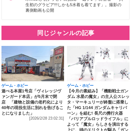
生初のグラビア!!!しかも5水着も着てます」。撮影の
裏側動画も公開
同じジャンルの記事
ゲーム・ホビー
ゲーム・ホビー
遊べる本屋1号店「ヴィレッジヴ
【今月の素組み】「機動戦士ガン
ァンガード本店」が5月末で閉
ダム 水星の魔女」の主人公スレッ
店 「建物と設備の老朽化により
タ・マーキュリーが終盤に搭乗し
40年の現役生活に別れを告げるこ
た「HG 1/144 ガンダムキャリバ
とになりました」
ーン」を組む! 長尺の携行火器
[2026/2/28 23:02:31]
「バリアブルロッドライフル」に
よって「魔女」らしさを演出する
上に、姉のエリクトが駆る「ガン