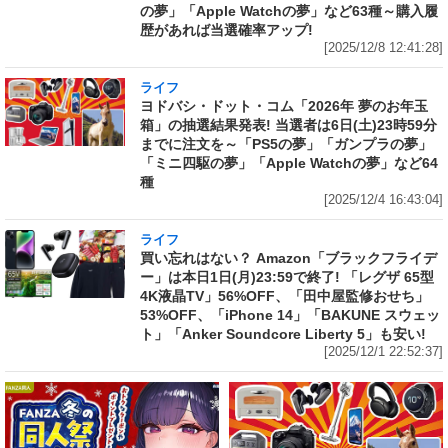
の夢」「Apple Watchの夢」など63種～購入履
歴があれば当選確率アップ!
[2025/12/8 12:41:28]
ライフ
ヨドバシ・ドット・コム「2026年 夢のお年玉
箱」の抽選結果発表! 当選者は6日(土)23時59分
までに注文を～「PS5の夢」「ガンプラの夢」
「ミニ四駆の夢」「Apple Watchの夢」など64
種
[2025/12/4 16:43:04]
ライフ
買い忘れはない？ Amazon「ブラックフライデ
ー」は本日1日(月)23:59で終了! 「レグザ 65型
4K液晶TV」56%OFF、「田中屋監修おせち」
53%OFF、「iPhone 14」「BAKUNE スウェッ
ト」「Anker Soundcore Liberty 5」も安い!
[2025/12/1 22:52:37]