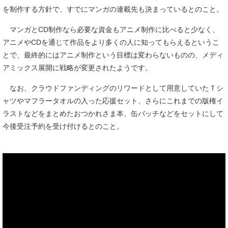
を制作する方針で、すでにマンガの連載先も決まっているとのこと。
マンガとCD制作なら必要な資金もアニメ制作に比べると少なく、
アニメやCDを通じて作品をより多くの人に知ってもらえるというこ
とで、最終的にはアニメ制作という目標は変わらないものの、メディ
アミックス展開に戦略が変更されたようです。
なお、クラウドファンディングのリワードとして用意していたＴシ
ャツやマフラータオルの入った応援セット、さらにこれまでの版権イ
ラストなどをまとめたおつかれさま本、缶バッチなどをセットにして
今後受注予約を受け付けるとのこと。