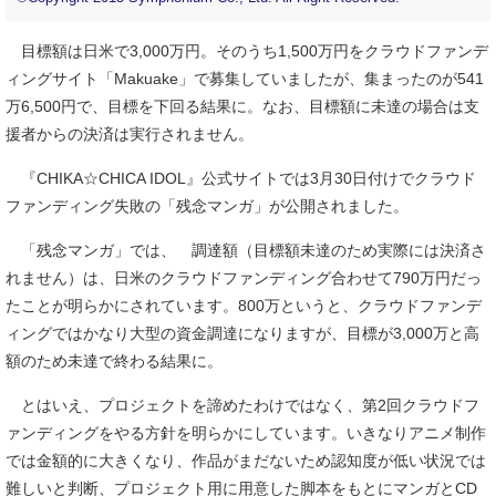
目標額は日米で3,000万円。そのうち1,500万円をクラウドファンデ
ィングサイト「Makuake」で募集していましたが、集まったのが541
万6,500円で、目標を下回る結果に。なお、目標額に未達の場合は支
援者からの決済は実行されません。
『CHIKA☆CHICA IDOL』公式サイトでは3月30日付けでクラウド
ファンディング失敗の「残念マンガ」が公開されました。
「残念マンガ」では、 調達額（目標額未達のため実際には決済さ
れません）は、日米のクラウドファンディング合わせて790万円だっ
たことが明らかにされています。800万というと、クラウドファンデ
ィングではかなり大型の資金調達になりますが、目標が3,000万と高
額のため未達で終わる結果に。
とはいえ、プロジェクトを諦めたわけではなく、第2回クラウドフ
ァンディングをやる方針を明らかにしています。いきなりアニメ制作
では金額的に大きくなり、作品がまだないため認知度が低い状況では
難しいと判断、プロジェクト用に用意した脚本をもとにマンガとCD