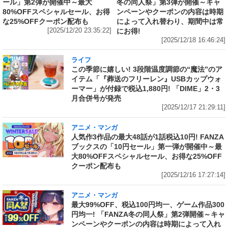
ール」第2弾が開催中～最大
冬の同人祭」第3弾が開催～キャ
80%OFFスペシャルセール、お得
ンペーンやクーポンの内容は時期
な25%OFFクーポン配布も
によって入れ替わり、期間中は常
[2025/12/20 23:35:22]
にお得!
[2025/12/18 16:46:24]
ライフ
この季節に嬉しい! 3段階温度調節の“魔法”のア
イテム「『葬送のフリーレン』USBカップウォ
ーマー」が付録で税込1,880円! 「DIME」2・3
月合併号が発売
[2025/12/17 21:29:11]
アニメ・マンガ
人気作3作品の最大48話が1話税込10円! FANZA
ブックスの「10円セール」第一弾が開催中～最
大80%OFFスペシャルセール、お得な25%OFF
クーポン配布も
[2025/12/16 17:27:14]
アニメ・マンガ
最大99%OFF、税込100円均一、ゲーム作品300
円均一! 「FANZA冬の同人祭」第2弾開催～キャ
ンペーンやクーポンの内容は時期によって入れ