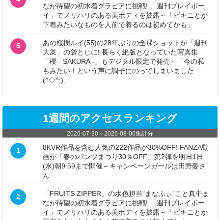
なが待望の初水着グラビアに挑戦! 「週刊プレイボー
イ」でメリハリのある美ボディを披露～「ビキニとか
下着みたいなものを人前で着るのは初めてかも」
あの桜樹ルイ(55)の28年ぶりの全裸ショットが「週刊
5
大衆」の袋とじに! 長らく絶版となっていた写真集
「櫻 - SAKURA -」もデジタル限定で発売～「今の私
もみたい！という声に調子にのってしまいました
(^◇^;)」
1週間のアクセスランキング
2026-07-30
～
2026-08-06
集計分
8KVR作品を含む人気の222作品が30%OFF! FANZA動
1
画が「春のパンツまつり30％OFF」第2弾を明日1日
(水)朝9:59まで開催～キャンペーンガールは田野憂さ
ん
「FRUITS ZIPPER」の水色担当“まなふぃ”こと真中ま
2
なが待望の初水着グラビアに挑戦! 「週刊プレイボー
イ」でメリハリのある美ボディを披露～「ビキニとか