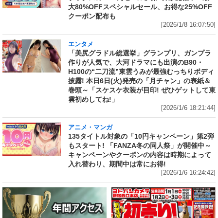
大80%OFFスペシャルセール、お得な25%OFF
クーポン配布も
[2026/1/8 16:07:50]
エンタメ
「美尻グラドル総選挙」グランプリ、ガンプラ
作りが人気で、大河ドラマにも出演のB90・
H100の“二刀流”東雲うみが最強むっちりボディ
披露! 本日6日(火)発売の「月チャン」の表紙＆
巻頭～「スケスケ衣装が目印! ぜひゲットして東
雲初めしてね!」
[2026/1/6 18:21:44]
アニメ・マンガ
135タイトル対象の「10円キャンペーン」第2弾
もスタート! 「FANZA冬の同人祭」が開催中～
キャンペーンやクーポンの内容は時期によって
入れ替わり、期間中は常にお得!
[2026/1/6 16:24:42]