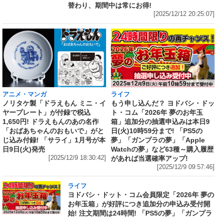
替わり、期間中は常にお得!
[2025/12/12 20:25:07]
アニメ・マンガ
ライフ
ノリタケ製「ドラえもん ミニ・イ
もう申し込んだ？ ヨドバシ・ドッ
ヤープレート」が付録で税込
ト・コム「2026年 夢のお年玉
1,650円! ドラえもんのあの名作
箱」追加分の抽選申込みは本日9
「おばあちゃんのおもいで」がと
日(火)10時59分まで! 「PS5の
じ込み付録! 「サライ」1月号が本
夢」「ガンプラの夢」「Apple
日9日(火)発売
Watchの夢」など63種～購入履歴
[2025/12/9 18:30:42]
があれば当選確率アップ!
[2025/12/9 09:57:46]
ライフ
ヨドバシ・ドット・コム会員限定「2026年 夢の
お年玉箱」が好評につき追加分の申込み受付開
始! 注文期間は24時間! 「PS5の夢」「ガンプラ