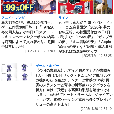
アニメ・マンガ
ライフ
最大99%OFF、税込100円均一、
もう申し込んだ？ ヨドバシ・ドッ
ゲーム作品300円均一! 「FANZA
ト・コム会員限定「2026年 夢の
冬の同人祭」が本日1日スタート
お年玉箱」の抽選受付は本日1日
～キャンペーンやクーポンの内容
(月)まで! 「PS5の夢」「ガンプラ
は時期によって入れ替わり、期間
の夢」「ミニ四駆の夢」「Apple
中は常にお得!
Watchの夢」など64種～購入履歴
[2025/12/1 17:00:00]
があれば当選確率アップ!
[2025/12/1 12:38:25]
ゲーム・ホビー
【今月の素組み】ボディと脚のデカさが素晴ら
しい「HG 1/144 リック・ドム ガイア機/オルテ
ガ機(GQ)」を組む! ランナーは脅威の12枚! 両
脚のスラスターと背中の脚部兼バックパックを
後方に向けて飛翔する高機動形態を魅せつける
も良し! あわせてヒート・サーベル、ジャイアン
ト・バズ、電磁ハーケンと武装も多くプレイバ
リューの高さも上々!
[2025/11/30 12:54:19]