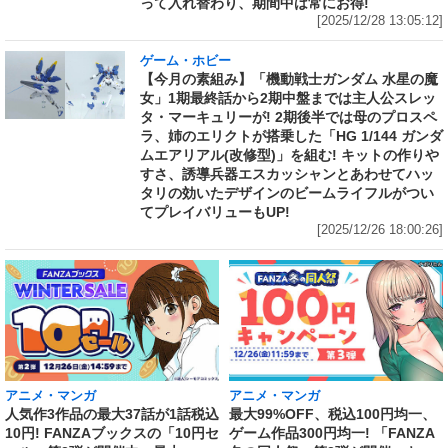
って入れ替わり、期間中は常にお得!
[2025/12/28 13:05:12]
ゲーム・ホビー
【今月の素組み】「機動戦士ガンダム 水星の魔
女」1期最終話から2期中盤までは主人公スレッ
タ・マーキュリーが! 2期後半では母のプロスペ
ラ、姉のエリクトが搭乗した「HG 1/144 ガンダ
ムエアリアル(改修型)」を組む! キットの作りや
すさ、誘導兵器エスカッシャンとあわせてハッ
タリの効いたデザインのビームライフルがつい
てプレイバリューもUP!
[2025/12/26 18:00:26]
アニメ・マンガ
アニメ・マンガ
人気作3作品の最大37話が1話税込
最大99%OFF、税込100円均一、
10円! FANZAブックスの「10円セ
ゲーム作品300円均一! 「FANZA