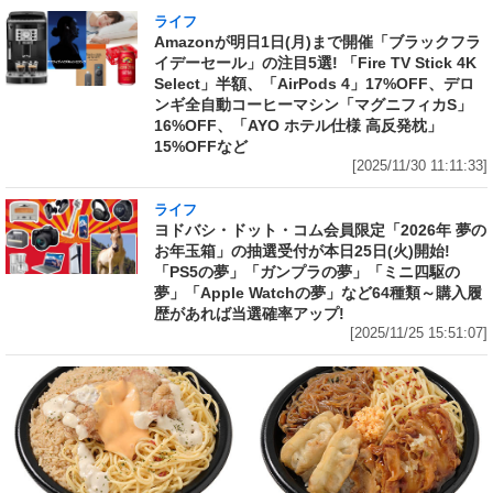
ライフ
Amazonが明日1日(月)まで開催「ブラックフラ
イデーセール」の注目5選! 「Fire TV Stick 4K
Select」半額、「AirPods 4」17%OFF、デロ
ンギ全自動コーヒーマシン「マグニフィカS」
16%OFF、「AYO ホテル仕様 高反発枕」
15%OFFなど
[2025/11/30 11:11:33]
ライフ
ヨドバシ・ドット・コム会員限定「2026年 夢の
お年玉箱」の抽選受付が本日25日(火)開始!
「PS5の夢」「ガンプラの夢」「ミニ四駆の
夢」「Apple Watchの夢」など64種類～購入履
歴があれば当選確率アップ!
[2025/11/25 15:51:07]