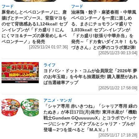
フード
フード
豚骨めしとペペロンチーノに、唐
油淋鶏・餃子・麻婆春雨・中華風
揚げとチーズソース、背脂マヨを
ペペロンチーノを一度に楽しめ
のせて背徳感ある1,124kcal! セブ
る、まさにチョモランマ盛りで
ン‐イレブンが「ドカ盛り！にん
1,033kcal! セブン‐イレブンが
にくマヨ＆チーズの豚骨めし＆ペ
「ドカ盛り!欲張り中華弁当」を
ペロンチーノ」を発売
発売～「ドカ食いダイスキ！ もち
[2025/11/24 01:07:36]
づきさん」との夢のコラボ第2弾!
[2025/11/23 00:13:04]
ライフ
ヨドバシ・ドット・コムが会員限定「2026年 夢
のお年玉箱」を今年も抽選販売! 購入履歴があれ
ば当選確率アップ
[2025/11/22 17:58:09]
アニメ・マンガ
「シャア専用 赤いきつね」「シャリア専用 緑の
たぬき」が本日17日(月)発売! 東洋水産が「機動
戦士Gundam GQuuuuuuX」とコラボでパッケ
ージにシャア・アズナブルとシャリア・ブルが
登場～2つを並べると「M.A.V.」!
[2025/11/17 17:18:28]