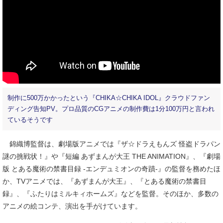
制作に500万かかったという『CHIKA☆CHIKA IDOL』クラウドファン
ディング告知PV。プロ品質のCGアニメの制作費は1分100万円と言われ
ているそうです
錦織博監督は、劇場版アニメでは『ザ☆ドラえもんズ 怪盗ドラパン
謎の挑戦状！』や『短編 あずまんが大王 THE ANIMATION』、『劇場
版 とある魔術の禁書目録 -エンデュミオンの奇蹟-』の監督を務めたほ
か、TVアニメでは、『あずまんが大王』、『とある魔術の禁書目
録』、『ふたりはミルキィホームズ』などを監督。そのほか、多数の
アニメの絵コンテ、演出を手がけています。