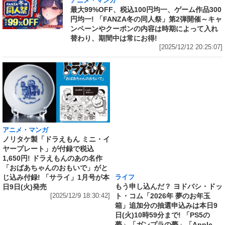
アニメ・マンガ
最大99%OFF、税込100円均一、ゲーム作品300
円均一! 「FANZA冬の同人祭」第2弾開催～キャ
ンペーンやクーポンの内容は時期によって入れ
替わり、期間中は常にお得!
[2025/12/12 20:25:07]
アニメ・マンガ
ライフ
ノリタケ製「ドラえもん ミニ・イ
もう申し込んだ？ ヨドバシ・ドッ
ヤープレート」が付録で税込
ト・コム「2026年 夢のお年玉
1,650円! ドラえもんのあの名作
箱」追加分の抽選申込みは本日9
「おばあちゃんのおもいで」がと
日(火)10時59分まで! 「PS5の
じ込み付録! 「サライ」1月号が本
夢」「ガンプラの夢」「Apple
日9日(火)発売
Watchの夢」など63種～購入履歴
[2025/12/9 18:30:42]
があれば当選確率アップ!
[2025/12/9 09:57:46]