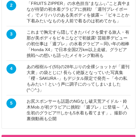
「FRUITS ZIPPER」の水色担当“まなふぃ”こと真中ま
2
なが待望の初水着グラビアに挑戦! 「週刊プレイボー
イ」でメリハリのある美ボディを披露～「ビキニとか
下着みたいなものを人前で着るのは初めてかも」
これまで胸元すら隠してきたバイクを愛する旅人・有
3
那が美ボディをビキニなどで初披露! 芸能界デビュー
の初仕事は「週プレ」の水着グラビア～同い年の相棒
「Honda X4」で日本全国2万km以上走破。グラビア
挑戦への想いも語ったメイキング動画も
あの桜樹ルイ(55)の28年ぶりの全裸ショットが「週刊
4
大衆」の袋とじに! 長らく絶版となっていた写真集
「櫻 - SAKURA -」もデジタル限定で発売～「今の私
もみたい！という声に調子にのってしまいました
(^◇^;)」
お尻スポンサーも話題のNGなし破天荒アイドル・鈴
5
木Mob.が初グラビアに挑戦! 「週プレ」に登場～「人
生初のグラビア!!!しかも5水着も着てます」。撮影の
裏側動画も公開