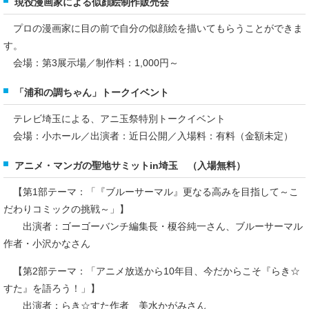
現役漫画家による似顔絵制作販売会
プロの漫画家に目の前で自分の似顔絵を描いてもらうことができま
す。
会場：第3展示場／制作料：1,000円～
「浦和の調ちゃん」トークイベント
テレビ埼玉による、アニ玉祭特別トークイベント
会場：小ホール／出演者：近日公開／入場料：有料（金額未定）
アニメ・マンガの聖地サミットin埼玉 （入場無料）
【第1部テーマ：「『ブルーサーマル』更なる高みを目指して～こ
だわりコミックの挑戦～」】
出演者：ゴーゴーバンチ編集長・榎谷純一さん、ブルーサーマル
作者・小沢かなさん
【第2部テーマ：「アニメ放送から10年目、今だからこそ『らき☆
すた』を語ろう！」】
出演者：らき☆すた作者 美水かがみさん