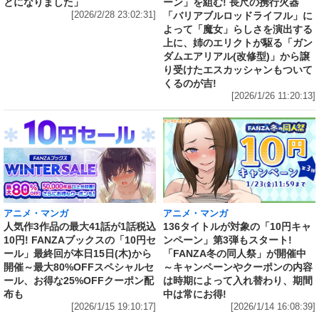
とになりました」
ーン」を組む! 長尺の携行火器
[2026/2/28 23:02:31]
「バリアブルロッドライフル」に
よって「魔女」らしさを演出する
上に、姉のエリクトが駆る「ガン
ダムエアリアル(改修型)」から譲
り受けたエスカッシャンもついて
くるのが吉!
[2026/1/26 11:20:13]
アニメ・マンガ
アニメ・マンガ
人気作3作品の最大41話が1話税込
136タイトルが対象の「10円キャ
10円! FANZAブックスの「10円セ
ンペーン」第3弾もスタート!
ール」最終回が本日15日(木)から
「FANZA冬の同人祭」が開催中
開催～最大80%OFFスペシャルセ
～キャンペーンやクーポンの内容
ール、お得な25%OFFクーポン配
は時期によって入れ替わり、期間
布も
中は常にお得!
[2026/1/15 19:10:17]
[2026/1/14 16:08:39]