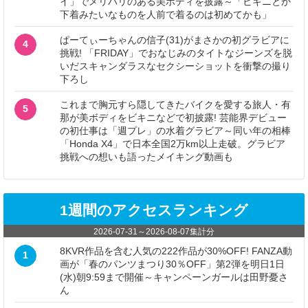
イ」でメリハリのある美ボディを披露～「ビキニとか
下着みたいなものを人前で着るのは初めてかも」
ぱーてぃーちゃんの信子(31)がまさかの初グラビアに
4
挑戦! 「FRIDAY」でおなじみのタイトなジーンズを脱
いだスキャンダラスなセクシーショットを衝撃の撮り
下ろし
これまで胸元すら隠してきたバイクを愛する旅人・有
5
那が美ボディをビキニなどで初披露! 芸能界デビュー
の初仕事は「週プレ」の水着グラビア～同い年の相棒
「Honda X4」で日本全国2万km以上走破。グラビア
挑戦への想いも語ったメイキング動画も
1週間のアクセスランキング
2026-07-31
～
2026-08-07
集計分
8KVR作品を含む人気の222作品が30%OFF! FANZA動
1
画が「春のパンツまつり30％OFF」第2弾を明日1日
(水)朝9:59まで開催～キャンペーンガールは田野憂さ
ん