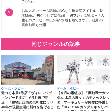
(^◇^;)」
お尻スポンサーも話題のNGなし破天荒アイドル・鈴
5
木Mob.が初グラビアに挑戦! 「週プレ」に登場～「人
生初のグラビア!!!しかも5水着も着てます」。撮影の
裏側動画も公開
同じジャンルの記事
ゲーム・ホビー
ゲーム・ホビー
遊べる本屋1号店「ヴィレッジヴ
【今月の素組み】「機動戦士ガン
ァンガード本店」が5月末で閉
ダム 水星の魔女」の主人公スレッ
店 「建物と設備の老朽化により
タ・マーキュリーが終盤に搭乗し
40年の現役生活に別れを告げるこ
た「HG 1/144 ガンダムキャリバ