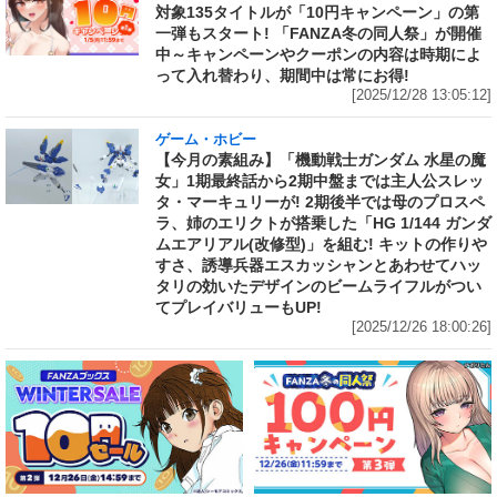
対象135タイトルが「10円キャンペーン」の第
一弾もスタート! 「FANZA冬の同人祭」が開催
中～キャンペーンやクーポンの内容は時期によ
って入れ替わり、期間中は常にお得!
[2025/12/28 13:05:12]
ゲーム・ホビー
【今月の素組み】「機動戦士ガンダム 水星の魔
女」1期最終話から2期中盤までは主人公スレッ
タ・マーキュリーが! 2期後半では母のプロスペ
ラ、姉のエリクトが搭乗した「HG 1/144 ガンダ
ムエアリアル(改修型)」を組む! キットの作りや
すさ、誘導兵器エスカッシャンとあわせてハッ
タリの効いたデザインのビームライフルがつい
てプレイバリューもUP!
[2025/12/26 18:00:26]