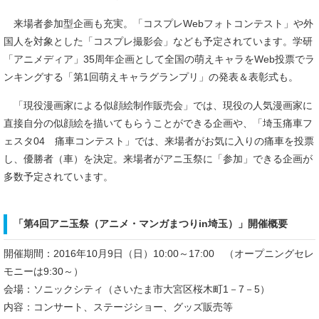
来場者参加型企画も充実。「コスプレWebフォトコンテスト」や外
国人を対象とした「コスプレ撮影会」なども予定されています。学研
「アニメディア」35周年企画として全国の萌えキャラをWeb投票でラ
ンキングする「第1回萌えキャラグランプリ」の発表＆表彰式も。
「現役漫画家による似顔絵制作販売会」では、現役の人気漫画家に
直接自分の似顔絵を描いてもらうことができる企画や、「埼玉痛車フ
ェスタ04 痛車コンテスト」では、来場者がお気に入りの痛車を投票
し、優勝者（車）を決定。来場者がアニ玉祭に「参加」できる企画が
多数予定されています。
「第4回アニ玉祭（アニメ・マンガまつりin埼玉）」開催概要
開催期間：2016年10月9日（日）10:00～17:00 （オープニングセレ
モニーは9:30～）
会場：ソニックシティ（さいたま市大宮区桜木町1－7－5）
内容：コンサート、ステージショー、グッズ販売等