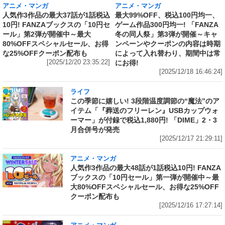
アニメ・マンガ
アニメ・マンガ
人気作3作品の最大37話が1話税込
最大99%OFF、税込100円均一、
10円! FANZAブックスの「10円セ
ゲーム作品300円均一! 「FANZA
ール」第2弾が開催中～最大
冬の同人祭」第3弾が開催～キャ
80%OFFスペシャルセール、お得
ンペーンやクーポンの内容は時期
な25%OFFクーポン配布も
によって入れ替わり、期間中は常
[2025/12/20 23:35:22]
にお得!
[2025/12/18 16:46:24]
ライフ
この季節に嬉しい! 3段階温度調節の“魔法”のア
イテム「『葬送のフリーレン』USBカップウォ
ーマー」が付録で税込1,880円! 「DIME」2・3
月合併号が発売
[2025/12/17 21:29:11]
アニメ・マンガ
人気作3作品の最大48話が1話税込10円! FANZA
ブックスの「10円セール」第一弾が開催中～最
大80%OFFスペシャルセール、お得な25%OFF
クーポン配布も
[2025/12/16 17:27:14]