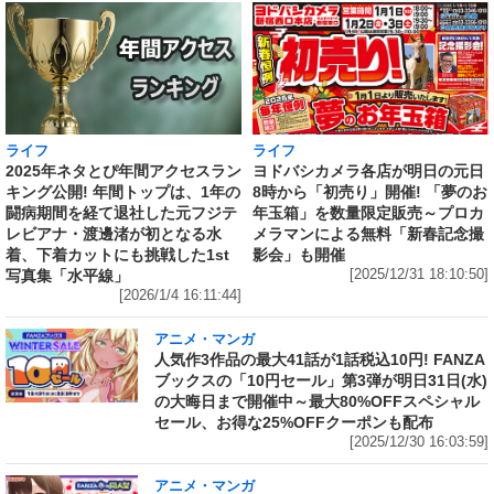
ライフ
ライフ
ヨドバシカメラ各店が明日の元日
2025年ネタとぴ年間アクセスラン
8時から「初売り」開催! 「夢のお
キング公開! 年間トップは、1年の
年玉箱」を数量限定販売～プロカ
闘病期間を経て退社した元フジテ
メラマンによる無料「新春記念撮
レビアナ・渡邊渚が初となる水
影会」も開催
着、下着カットにも挑戦した1st
[2025/12/31 18:10:50]
写真集「水平線」
[2026/1/4 16:11:44]
アニメ・マンガ
人気作3作品の最大41話が1話税込10円! FANZA
ブックスの「10円セール」第3弾が明日31日(水)
の大晦日まで開催中～最大80%OFFスペシャル
セール、お得な25%OFFクーポンも配布
[2025/12/30 16:03:59]
アニメ・マンガ