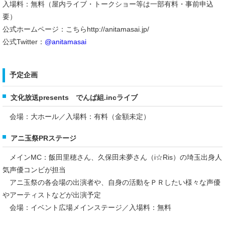
入場料：無料（屋内ライブ・トークショー等は一部有料・事前申込
要）
公式ホームページ：こちらhttp://anitamasai.jp/
公式Twitter：
@anitamasai
予定企画
文化放送presents でんぱ組.incライブ
会場：大ホール／入場料：有料（金額未定）
アニ玉祭PRステージ
メインMC：飯田里穂さん、久保田未夢さん（i☆Ris）の埼玉出身人
気声優コンビが担当
アニ玉祭の各会場の出演者や、自身の活動をＰＲしたい様々な声優
やアーティストなどが出演予定
会場：イベント広場メインステージ／入場料：無料