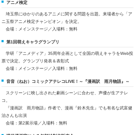
アニメ検定
埼玉県にゆかりのあるアニメに関する問題を出題。来場者から「ア
ニ玉祭アニメ検定チャンピオン」を決定。
会場：メインステージ／入場料：無料
第1回萌えキャラグランプリ
学研「アニメディア」35周年企画として全国の萌えキャラをWeb投
票で決定。グランプリ発表＆表彰式
会場：メインステージ／入場料：無料
音音（ねお）コミックアテレコLIVE！～『漫画訳 雨月物語』～
スクリーンに映し出された劇画シーンに合わせ、声優が生アテレ
コ。
『漫画訳 雨月物語』作者で、漫画『鈴木先生』でも有名な武富健
治さんも出演
会場：第2展示場／入場料：無料