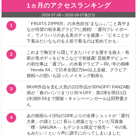
1ヵ月のアクセスランキング
2026-07-08
～
2026-08-07
集計分
「FRUITS ZIPPER」の水色担当“まなふぃ”こと真中ま
1
なが待望の初水着グラビアに挑戦! 「週刊プレイボー
イ」でメリハリのある美ボディを披露～「ビキニとか
下着みたいなものを人前で着るのは初めてかも」
これまで胸元すら隠してきたバイクを愛する旅人・有
2
那が美ボディをビキニなどで初披露! 芸能界デビュー
の初仕事は「週プレ」の水着グラビア～同い年の相棒
「Honda X4」で日本全国2万km以上走破。グラビア
挑戦への想いも語ったメイキング動画も
8KVR作品を含む人気の222作品が30%OFF! FANZA動
3
画が「春のパンツまつり30％OFF」第2弾を明日1日
(水)朝9:59まで開催～キャンペーンガールは田野憂さ
ん
あの桜樹ルイ(55)の28年ぶりの全裸ショットが「週刊
4
大衆」の袋とじに! 長らく絶版となっていた写真集
「櫻 - SAKURA -」もデジタル限定で発売～「今の私
もみたい！という声に調子にのってしまいました