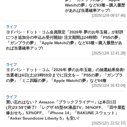
ライフ
ヨドバシ・ドット・コム会員限定「2026年 夢の
お年玉箱」が好評につき追加分の申込み受付開
始! 注文期間は24時間! 「PS5の夢」「ガンプラ
の夢」「Apple Watchの夢」など63種～購入履
歴があれば当選確率アップ!
[2025/12/8 12:41:28]
ライフ
ヨドバシ・ドット・コム「2026年 夢のお年玉
箱」の抽選結果発表! 当選者は6日(土)23時59分
までに注文を～「PS5の夢」「ガンプラの夢」
「ミニ四駆の夢」「Apple Watchの夢」など64
種
[2025/12/4 16:43:04]
ライフ
買い忘れはない？ Amazon「ブラックフライデ
ー」は本日1日(月)23:59で終了! 「レグザ 65型
4K液晶TV」56%OFF、「田中屋監修おせち」
53%OFF、「iPhone 14」「BAKUNE スウェッ
ト」「Anker Soundcore Liberty 5」も安い!
[2025/12/1 22:52:37]