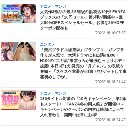
アニメ・マンガ
人気作3作品の最大55話が1話税込10円! FANZA
ブックスの「10円セール」第5弾が開催中～最
大80%OFFスペシャルセール、お得な25%OFF
クーポン配布も
[2026/1/8 16:07:50]
エンタメ
「美尻グラドル総選挙」グランプリ、ガンプラ
作りが人気で、大河ドラマにも出演のB90・
H100の“二刀流”東雲うみが最強むっちりボディ
披露! 本日6日(火)発売の「月チャン」の表紙＆
巻頭～「スケスケ衣装が目印! ぜひゲットして東
雲初めしてね!」
[2026/1/6 18:21:44]
アニメ・マンガ
135タイトル対象の「10円キャンペーン」第2弾
もスタート! 「FANZA冬の同人祭」が開催中～
キャンペーンやクーポンの内容は時期によって
入れ替わり、期間中は常にお得!
[2026/1/6 16:24:42]