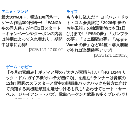
アニメ・マンガ
ライフ
最大99%OFF、税込100円均一、
もう申し込んだ？ ヨドバシ・ドッ
ゲーム作品300円均一! 「FANZA
ト・コム会員限定「2026年 夢の
冬の同人祭」が本日1日スタート
お年玉箱」の抽選受付は本日1日
～キャンペーンやクーポンの内容
(月)まで! 「PS5の夢」「ガンプラ
は時期によって入れ替わり、期間
の夢」「ミニ四駆の夢」「Apple
中は常にお得!
Watchの夢」など64種～購入履歴
[2025/12/1 17:00:00]
があれば当選確率アップ!
[2025/12/1 12:38:25]
ゲーム・ホビー
【今月の素組み】ボディと脚のデカさが素晴ら
しい「HG 1/144 リック・ドム ガイア機/オルテ
ガ機(GQ)」を組む! ランナーは脅威の12枚! 両
脚のスラスターと背中の脚部兼バックパックを
後方に向けて飛翔する高機動形態を魅せつける
も良し! あわせてヒート・サーベル、ジャイアン