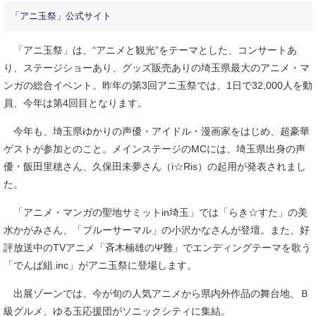
「アニ玉祭」公式サイト
「アニ玉祭」は、“アニメと観光”をテーマとした、コンサートあ
り、ステージショーあり、グッズ販売ありの埼玉県最大のアニメ・マ
ンガの総合イベント。昨年の第3回アニ玉祭では、1日で32,000人を動
員、今年は第4回目となります。
今年も、埼玉県ゆかりの声優・アイドル・漫画家をはじめ、超豪華
ゲストが参加とのこと。メインステージのMCには、埼玉県出身の声
優・飯田里穂さん、久保田未夢さん（i☆Ris）の起用が発表されまし
た。
「アニメ・マンガの聖地サミットin埼玉」では「らき☆すた」の美
水かがみさん、「ブルーサーマル」の小沢かなさんが登壇。また、好
評放送中のTVアニメ「斉木楠雄のΨ難」でエンディングテーマを歌う
「でんぱ組.inc」がアニ玉祭に登場します。
出展ゾーンでは、今が旬の人気アニメから県内外作品の舞台地、Ｂ
級グルメ、ゆる玉応援団がソニックシティに集結。