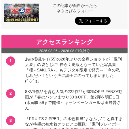
この記事が面白かったら
ネタとぴをフォロー
アクセスランキング
2026-08-06
～
2026-08-07
集計分
あの桜樹ルイ(55)の28年ぶりの全裸ショットが「週刊
1
大衆」の袋とじに! 長らく絶版となっていた写真集
「櫻 - SAKURA -」もデジタル限定で発売～「今の私
もみたい！という声に調子にのってしまいました
(^◇^;)」
8KVR作品を含む人気の222作品が30%OFF! FANZA動
2
画が「春のパンツまつり30％OFF」第2弾を明日1日
(水)朝9:59まで開催～キャンペーンガールは田野憂さ
ん
「FRUITS ZIPPER」の水色担当“まなふぃ”こと真中ま
3
なが待望の初水着グラビアに挑戦! 「週刊プレイボー