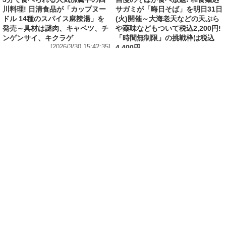
川料理! 日清食品が「カップヌー
サガミが「晦日そば」を明日31日
ドル 14種のスパイス麻辣湯」を
(火)開催～大海老天などの天ぷら
発売～具材は謎肉、キャベツ、チ
や薬味などもついて税込2,200円!
ンゲンサイ、キクラゲ
「時間無制限」の挑戦枠は税込
[2026/3/30 15:42:35]
4,400円
[2026/3/30 15:17:42]
フード
熱湯5分でふっくら白ご飯! カレーや納豆、牛丼
の具も余裕で入ってお皿いらずの新提案! 「日清
ふっくら釜炊き ごはん」が本日30日(月)発売～
常温で1年保存可能。電子レンジがないオフィス
やアウトドアでも活用できる!
[2026/3/30 14:17:14]
ライフ
Amazon日替わりセール本日の5選! P&Gの香り
付けビーズ「レノアオードリュクス イノセント
リリー＆ジャスミンの香り 詰め替え 920mL」
は27%OFF、アイリスオーヤマ「防災セット 1
人用31点」は32%OFFなど
[2026/3/30 14:06:08]