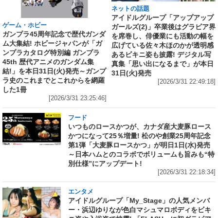
ネットの話題
アイドルグループ「アップアップ
ゲーム・ホビー
ガールズ(2)」卒業後はグラビア界
ガンプラ45周年記念で歴代ガンダ
を席巻し、俳優業にも活動の幅を
ム大集結! ホビージャパンが「ガ
広げている佐々木ほのかが透明感
ンプラカタログ特別編 ガンプラ
あるビキニ姿も披露! デジタル写
45th 歴代アニメのガンダム集
真集「思い出になるまで」が本日
結!」を本日31日(火)発売～ガンプ
31日(火)発売
ラ史のこれまでとこれからを網羅
[2026/3/31 22:49:18]
した1冊
[2026/3/31 23:25:46]
フード
いつものロースかつが、カナダ産大麦豚ロース
かつになって25％増量! 松のや創業25周年記念
第1弾「大麦豚ロースかつ」が明日1日(水)発売
～日本ハムとのコラボでボリュームも旨みも“特
別仕様”にアップデート!
[2026/3/31 22:18:34]
エンタメ
アイドルグループ「My_Stage」の人気メンバ
ー・浜辺ゆりなが色白マシュマロボディをビキ