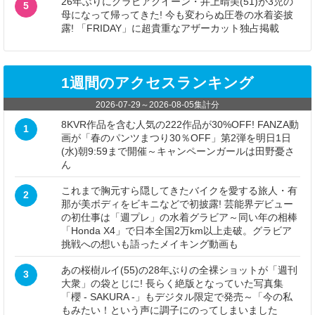
26年ぶりにグラビアクイーン・井上晴美(51)が3児の
5
母になって帰ってきた! 今も変わらぬ圧巻の水着姿披
露! 「FRIDAY」に超貴重なアザーカット独占掲載
1週間のアクセスランキング
2026-07-29
～
2026-08-05
集計分
8KVR作品を含む人気の222作品が30%OFF! FANZA動
1
画が「春のパンツまつり30％OFF」第2弾を明日1日
(水)朝9:59まで開催～キャンペーンガールは田野憂さ
ん
これまで胸元すら隠してきたバイクを愛する旅人・有
2
那が美ボディをビキニなどで初披露! 芸能界デビュー
の初仕事は「週プレ」の水着グラビア～同い年の相棒
「Honda X4」で日本全国2万km以上走破。グラビア
挑戦への想いも語ったメイキング動画も
あの桜樹ルイ(55)の28年ぶりの全裸ショットが「週刊
3
大衆」の袋とじに! 長らく絶版となっていた写真集
「櫻 - SAKURA -」もデジタル限定で発売～「今の私
もみたい！という声に調子にのってしまいました