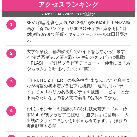
アクセスランキング
2026-08-04
～
2026-08-05
集計分
8KVR作品を含む人気の222作品が30%OFF! FANZA動
1
画が「春のパンツまつり30％OFF」第2弾を明日1日
(水)朝9:59まで開催～キャンペーンガールは田野憂さ
ん
大学卒業後、都内飲食店でバイトをしながら活動す
2
る“清楚系ギャル”笹倉彩が人生初のグラビアに挑戦!
「FLASH」で鮮烈グラビアデビュー～「仲間には『あ
やちゃみ』と呼ばれています(笑)」
「FRUITS ZIPPER」の水色担当“まなふぃ”こと真中ま
3
なが待望の初水着グラビアに挑戦! 「週刊プレイボー
イ」でメリハリのある美ボディを披露～「ビキニとか
下着みたいなものを人前で着るのは初めてかも」
お尻スポンサーも話題のNGなし破天荒アイドル・鈴
4
木Mob.が初グラビアに挑戦! 「週プレ」に登場～「人
生初のグラビア!!!しかも5水着も着てます」。撮影の
裏側動画も公開