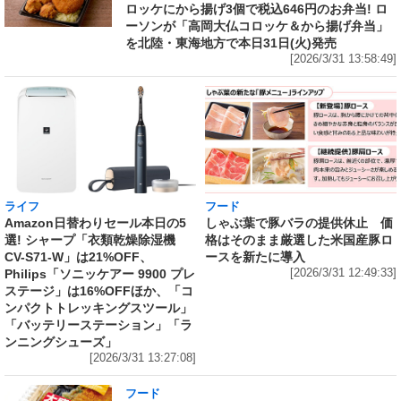
ロッケにから揚げ3個で税込646円のお弁当! ロ
ーソンが「高岡大仏コロッケ＆から揚げ弁当」
を北陸・東海地方で本日31日(火)発売
[2026/3/31 13:58:49]
ライフ
フード
Amazon日替わりセール本日の5
しゃぶ葉で豚バラの提供休止 価
選! シャープ「衣類乾燥除湿機
格はそのまま厳選した米国産豚ロ
CV-S71-W」は21%OFF、
ースを新たに導入
Philips「ソニッケアー 9900 プレ
[2026/3/31 12:49:33]
ステージ」は16%OFFほか、「コ
ンパクトトレッキングスツール」
「バッテリーステーション」「ラ
ンニングシューズ」
[2026/3/31 13:27:08]
フード