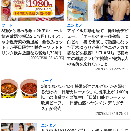
フード
エンタメ
3種から選べる鍋＋2hアルコール
アイドル活動を経て、撮影会デビ
飲み放題で税込2,178円! しゃぶし
ュー、「オールスター後夜祭」に
ゃぶ温野菜の新提案「鍋飲みセッ
白ビキニ姿で出演して話題になっ
ト」が平日限定で販売～ソフトド
た五木ゆうりが白ビキニやメガネ
リンク飲み放題なら税込1,738円
姿などを披露! 「FLASH」で初め
[2026/3/30 23:45:36]
ての雑誌グラビア挑戦～特技は人
の名前を忘れないこと
[2026/3/30 22:53:52]
フード
1個で腹パンパン! 熱湯5分“グルグル”かき混ぜ
るだけの「日清カレーメシ」に出来上がり400g
以上の山盛サイズ誕生! 「日清山盛カレーメシ
欧風ビーフ」「日清山盛ハヤシメシ デミグラ
ス」が発売
[2026/3/30 19:25:01]
エンタメ
ミス中央2022グランプリ、女優・モデルとして