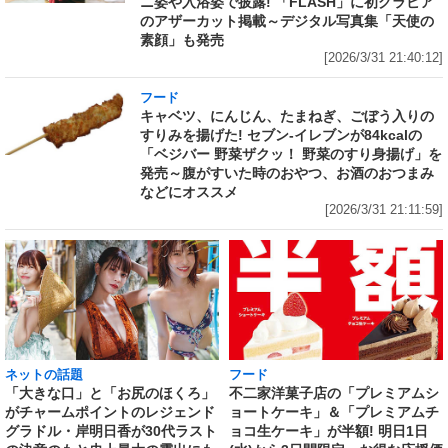
ニ姿や入浴姿で披露! 「FLASH」に初グラビア
のアザーカット掲載～デジタル写真集「天使の
素顔」も発売
[2026/3/31 21:40:12]
フード
キャベツ、にんじん、たまねぎ、ごぼう入りの
すりみを揚げた! セブン‐イレブンが84kcalの
「ベジバー 野菜ザクッ！ 野菜のすり身揚げ」を
発売～腹がすいた時のおやつ、お酒のおつまみ
などにオススメ
[2026/3/31 21:11:59]
ネットの話題
フード
「大きな口」と「お尻のほくろ」
不二家洋菓子店の「プレミアムシ
がチャームポイントのレジェンド
ョートケーキ」＆「プレミアムチ
グラドル・岸明日香が30代ラスト
ョコ生ケーキ」が半額! 明日1日