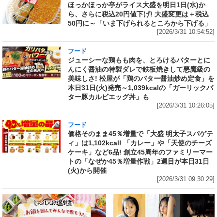
ほっかほっか亭がライス大盛を明日1日(水)か
ら、さらに税込20円値下げ! 大盛変更は＋税込
50円に～「いま下げられるところから下げる」
[2026/3/31 10:54:52]
フード
ジューシーな鶏もも肉を、とろけるバターとに
んにく醤油の特製ダレで鉄板焼きして悪魔級の
美味しさ! 松屋が「鶏のバター醤油炒め定食」を
本日31日(火)発売～1,039kcalの「ガーリックバ
ター豚カルビエッグ丼」も
[2026/3/31 10:26:05]
フード
価格そのまま45％増量で「大盛 明太子スパゲテ
ィ」は1,102kcal! 「カレー」や「天使のチーズ
ケーキ」など6品! 創立45周年のファミリーマー
トの「なぜか45％増量作戦」2週目が本日31日
(火)から開催
[2026/3/31 09:30:29]