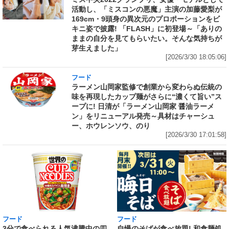
活動し、「ミスコンの悪魔」主演の加藤愛梨が
169cm・9頭身の異次元のプロポーションをビ
キニ姿で披露! 「FLASH」に初登場～「ありの
ままの自分を見てもらいたい。そんな気持ちが
芽生えました」
[2026/3/30 18:05:06]
フード
ラーメン山岡家監修で創業から変わらぬ伝統の
味を再現したカップ麺がさらに“濃くて旨い”ス
ープに! 日清が「ラーメン山岡家 醤油ラーメ
ン」をリニューアル発売～具材はチャーシュ
ー、ホウレンソウ、のり
[2026/3/30 17:01:58]
フード
フード
3分で食べられる人気沸騰中の四
自慢のそばが食べ放題! 和食麺処