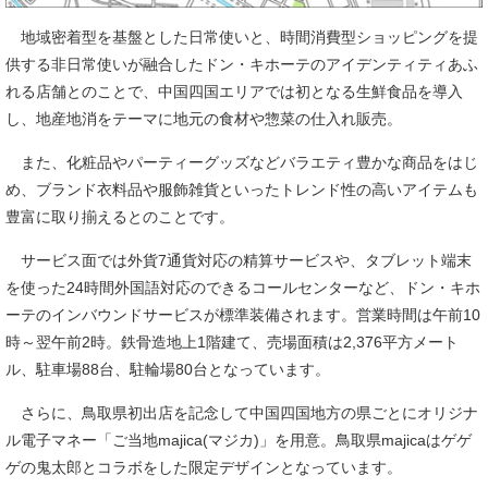
地域密着型を基盤とした日常使いと、時間消費型ショッピングを提
供する非日常使いが融合したドン・キホーテのアイデンティティあふ
れる店舗とのことで、中国四国エリアでは初となる生鮮食品を導入
し、地産地消をテーマに地元の食材や惣菜の仕入れ販売。
また、化粧品やパーティーグッズなどバラエティ豊かな商品をはじ
め、ブランド衣料品や服飾雑貨といったトレンド性の高いアイテムも
豊富に取り揃えるとのことです。
サービス面では外貨7通貨対応の精算サービスや、タブレット端末
を使った24時間外国語対応のできるコールセンターなど、ドン・キホ
ーテのインバウンドサービスが標準装備されます。営業時間は午前10
時～翌午前2時。鉄骨造地上1階建て、売場面積は2,376平方メート
ル、駐車場88台、駐輪場80台となっています。
さらに、鳥取県初出店を記念して中国四国地方の県ごとにオリジナ
ル電子マネー「ご当地majica(マジカ)」を用意。鳥取県majicaはゲゲ
ゲの鬼太郎とコラボをした限定デザインとなっています。