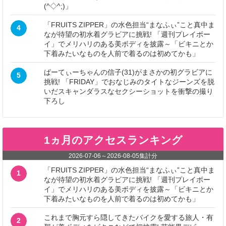
(^◇^;)」
「FRUITS ZIPPER」の水色担当“まなふぃ”こと真中ま
4
なが待望の初水着グラビアに挑戦! 「週刊プレイボー
イ」でメリハリのある美ボディを披露～「ビキニとか
下着みたいなものを人前で着るのは初めてかも」
ぱーてぃーちゃんの信子(31)がまさかの初グラビアに
5
挑戦! 「FRIDAY」でおなじみのタイトなジーンズを脱
いだスキャンダラスなセクシーショットを衝撃の撮り
下ろし
1ヵ月のアクセスランキング
2026-07-06
～
2026-08-05
集計分
「FRUITS ZIPPER」の水色担当“まなふぃ”こと真中ま
1
なが待望の初水着グラビアに挑戦! 「週刊プレイボー
イ」でメリハリのある美ボディを披露～「ビキニとか
下着みたいなものを人前で着るのは初めてかも」
これまで胸元すら隠してきたバイクを愛する旅人・有
2