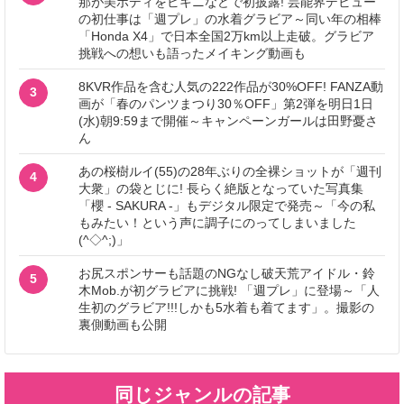
那が美ボディをビキニなどで初披露! 芸能界デビュー
の初仕事は「週プレ」の水着グラビア～同い年の相棒
「Honda X4」で日本全国2万km以上走破。グラビア
挑戦への想いも語ったメイキング動画も
8KVR作品を含む人気の222作品が30%OFF! FANZA動
3
画が「春のパンツまつり30％OFF」第2弾を明日1日
(水)朝9:59まで開催～キャンペーンガールは田野憂さ
ん
あの桜樹ルイ(55)の28年ぶりの全裸ショットが「週刊
4
大衆」の袋とじに! 長らく絶版となっていた写真集
「櫻 - SAKURA -」もデジタル限定で発売～「今の私
もみたい！という声に調子にのってしまいました
(^◇^;)」
お尻スポンサーも話題のNGなし破天荒アイドル・鈴
5
木Mob.が初グラビアに挑戦! 「週プレ」に登場～「人
生初のグラビア!!!しかも5水着も着てます」。撮影の
裏側動画も公開
同じジャンルの記事