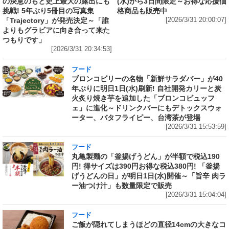
の決意のもと史上最大の露出にも
(水)から3日間限定～お得な応援価
挑戦! 5年ぶり5冊目の写真集
格商品も販売中
「Trajectory」が発売決定～「誰
[2026/3/31 20:00:07]
よりもグラビアに向き合って来た
つもりです」
[2026/3/31 20:34:53]
フード
ブロンコビリーの名物「新鮮サラダバー」が40
年ぶりに明日1日(水)刷新! 自社開発カリーと炭
火炙り焼き芋を追加した「ブロンコビュッフ
ェ」に進化～ドリンクバーにもデトックスウォ
ーター、バタフライピー、台湾茶が登場
[2026/3/31 15:53:59]
フード
丸亀製麺の「釜揚げうどん」が半額で税込190
円! 得サイズは390円お得な税込380円! 「釜揚
げうどんの日」が明日1日(水)開催～「旨辛 肉ラ
ー油つけ汁」も数量限定で販売
[2026/3/31 15:04:04]
フード
ご飯が隠れてしまうほどの直径14cmの大きなコ