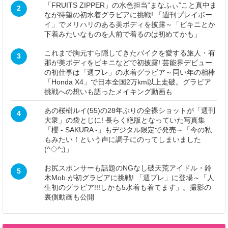
「FRUITS ZIPPER」の水色担当“まなふぃ”こと真中ま
2
なが待望の初水着グラビアに挑戦! 「週刊プレイボー
イ」でメリハリのある美ボディを披露～「ビキニとか
下着みたいなものを人前で着るのは初めてかも」
これまで胸元すら隠してきたバイクを愛する旅人・有
3
那が美ボディをビキニなどで初披露! 芸能界デビュー
の初仕事は「週プレ」の水着グラビア～同い年の相棒
「Honda X4」で日本全国2万km以上走破。グラビア
挑戦への想いも語ったメイキング動画も
あの桜樹ルイ(55)の28年ぶりの全裸ショットが「週刊
4
大衆」の袋とじに! 長らく絶版となっていた写真集
「櫻 - SAKURA -」もデジタル限定で発売～「今の私
もみたい！という声に調子にのってしまいました
(^◇^;)」
お尻スポンサーも話題のNGなし破天荒アイドル・鈴
5
木Mob.が初グラビアに挑戦! 「週プレ」に登場～「人
生初のグラビア!!!しかも5水着も着てます」。撮影の
裏側動画も公開