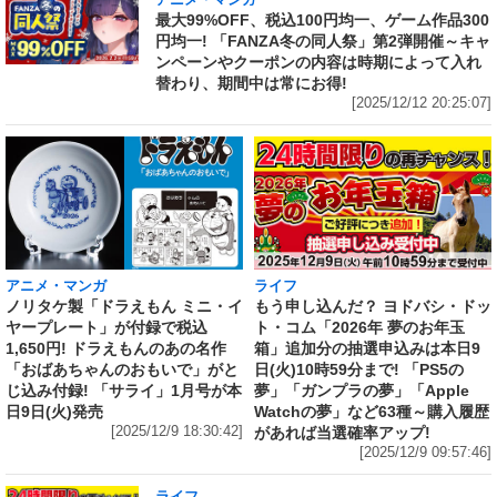
アニメ・マンガ
最大99%OFF、税込100円均一、ゲーム作品300
円均一! 「FANZA冬の同人祭」第2弾開催～キャ
ンペーンやクーポンの内容は時期によって入れ
替わり、期間中は常にお得!
[2025/12/12 20:25:07]
アニメ・マンガ
ライフ
ノリタケ製「ドラえもん ミニ・イ
もう申し込んだ？ ヨドバシ・ドッ
ヤープレート」が付録で税込
ト・コム「2026年 夢のお年玉
1,650円! ドラえもんのあの名作
箱」追加分の抽選申込みは本日9
「おばあちゃんのおもいで」がと
日(火)10時59分まで! 「PS5の
じ込み付録! 「サライ」1月号が本
夢」「ガンプラの夢」「Apple
日9日(火)発売
Watchの夢」など63種～購入履歴
[2025/12/9 18:30:42]
があれば当選確率アップ!
[2025/12/9 09:57:46]