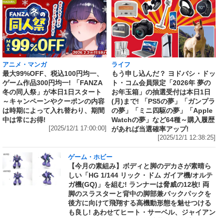
アニメ・マンガ
ライフ
最大99%OFF、税込100円均一、
もう申し込んだ？ ヨドバシ・ドッ
ゲーム作品300円均一! 「FANZA
ト・コム会員限定「2026年 夢の
冬の同人祭」が本日1日スタート
お年玉箱」の抽選受付は本日1日
～キャンペーンやクーポンの内容
(月)まで! 「PS5の夢」「ガンプラ
は時期によって入れ替わり、期間
の夢」「ミニ四駆の夢」「Apple
中は常にお得!
Watchの夢」など64種～購入履歴
[2025/12/1 17:00:00]
があれば当選確率アップ!
[2025/12/1 12:38:25]
ゲーム・ホビー
【今月の素組み】ボディと脚のデカさが素晴ら
しい「HG 1/144 リック・ドム ガイア機/オルテ
ガ機(GQ)」を組む! ランナーは脅威の12枚! 両
脚のスラスターと背中の脚部兼バックパックを
後方に向けて飛翔する高機動形態を魅せつける
も良し! あわせてヒート・サーベル、ジャイアン