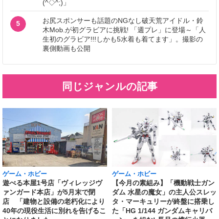
(^◇^;)」
お尻スポンサーも話題のNGなし破天荒アイドル・鈴
5
木Mob.が初グラビアに挑戦! 「週プレ」に登場～「人
生初のグラビア!!!しかも5水着も着てます」。撮影の
裏側動画も公開
同じジャンルの記事
ゲーム・ホビー
ゲーム・ホビー
遊べる本屋1号店「ヴィレッジヴ
【今月の素組み】「機動戦士ガン
ァンガード本店」が5月末で閉
ダム 水星の魔女」の主人公スレッ
店 「建物と設備の老朽化により
タ・マーキュリーが終盤に搭乗し
40年の現役生活に別れを告げるこ
た「HG 1/144 ガンダムキャリバ