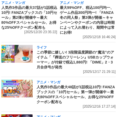
アニメ・マンガ
アニメ・マンガ
人気作3作品の最大37話が1話税込
最大99%OFF、税込100円均一、
10円! FANZAブックスの「10円セ
ゲーム作品300円均一! 「FANZA
ール」第2弾が開催中～最大
冬の同人祭」第3弾が開催～キャ
80%OFFスペシャルセール、お得
ンペーンやクーポンの内容は時期
な25%OFFクーポン配布も
によって入れ替わり、期間中は常
[2025/12/20 23:35:22]
にお得!
[2025/12/18 16:46:24]
ライフ
この季節に嬉しい! 3段階温度調節の“魔法”のア
イテム「『葬送のフリーレン』USBカップウォ
ーマー」が付録で税込1,880円! 「DIME」2・3
月合併号が発売
[2025/12/17 21:29:11]
アニメ・マンガ
人気作3作品の最大48話が1話税込10円! FANZA
ブックスの「10円セール」第一弾が開催中～最
大80%OFFスペシャルセール、お得な25%OFF
クーポン配布も
[2025/12/16 17:27:14]