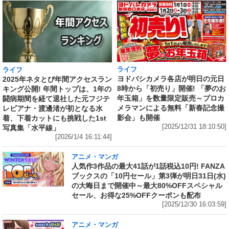
ライフ
ライフ
ヨドバシカメラ各店が明日の元日
2025年ネタとぴ年間アクセスラン
8時から「初売り」開催! 「夢のお
キング公開! 年間トップは、1年の
年玉箱」を数量限定販売～プロカ
闘病期間を経て退社した元フジテ
メラマンによる無料「新春記念撮
レビアナ・渡邊渚が初となる水
影会」も開催
着、下着カットにも挑戦した1st
[2025/12/31 18:10:50]
写真集「水平線」
[2026/1/4 16:11:44]
アニメ・マンガ
人気作3作品の最大41話が1話税込10円! FANZA
ブックスの「10円セール」第3弾が明日31日(水)
の大晦日まで開催中～最大80%OFFスペシャル
セール、お得な25%OFFクーポンも配布
[2025/12/30 16:03:59]
アニメ・マンガ