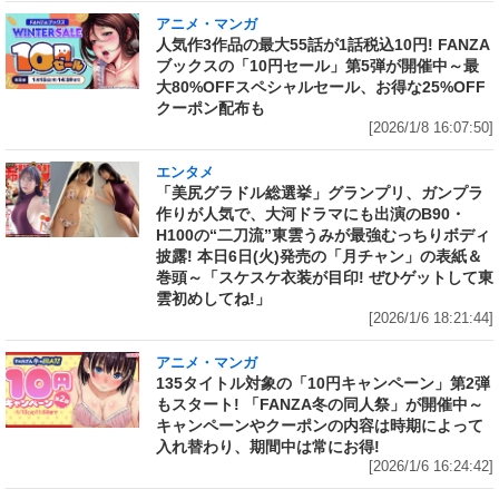
アニメ・マンガ
人気作3作品の最大55話が1話税込10円! FANZA
ブックスの「10円セール」第5弾が開催中～最
大80%OFFスペシャルセール、お得な25%OFF
クーポン配布も
[2026/1/8 16:07:50]
エンタメ
「美尻グラドル総選挙」グランプリ、ガンプラ
作りが人気で、大河ドラマにも出演のB90・
H100の“二刀流”東雲うみが最強むっちりボディ
披露! 本日6日(火)発売の「月チャン」の表紙＆
巻頭～「スケスケ衣装が目印! ぜひゲットして東
雲初めしてね!」
[2026/1/6 18:21:44]
アニメ・マンガ
135タイトル対象の「10円キャンペーン」第2弾
もスタート! 「FANZA冬の同人祭」が開催中～
キャンペーンやクーポンの内容は時期によって
入れ替わり、期間中は常にお得!
[2026/1/6 16:24:42]