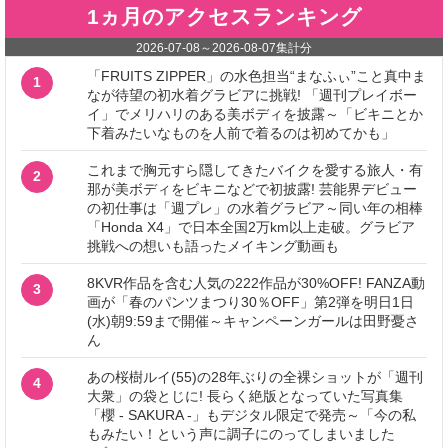
1ヵ月のアクセスランキング
2026-07-08
～
2026-08-07
集計分
「FRUITS ZIPPER」の水色担当“まなふぃ”こと真中ま
1
なが待望の初水着グラビアに挑戦! 「週刊プレイボー
イ」でメリハリのある美ボディを披露～「ビキニとか
下着みたいなものを人前で着るのは初めてかも」
これまで胸元すら隠してきたバイクを愛する旅人・有
2
那が美ボディをビキニなどで初披露! 芸能界デビュー
の初仕事は「週プレ」の水着グラビア～同い年の相棒
「Honda X4」で日本全国2万km以上走破。グラビア
挑戦への想いも語ったメイキング動画も
8KVR作品を含む人気の222作品が30%OFF! FANZA動
3
画が「春のパンツまつり30％OFF」第2弾を明日1日
(水)朝9:59まで開催～キャンペーンガールは田野憂さ
ん
あの桜樹ルイ(55)の28年ぶりの全裸ショットが「週刊
4
大衆」の袋とじに! 長らく絶版となっていた写真集
「櫻 - SAKURA -」もデジタル限定で発売～「今の私
もみたい！という声に調子にのってしまいました