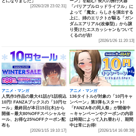
とになりました」
ーン」を組む! 長尺の携行火器
[2026/2/28 23:02:31]
「バリアブルロッドライフル」に
よって「魔女」らしさを演出する
上に、姉のエリクトが駆る「ガン
ダムエアリアル(改修型)」から譲
り受けたエスカッシャンもついて
くるのが吉!
[2026/1/26 11:20:13]
アニメ・マンガ
アニメ・マンガ
人気作3作品の最大41話が1話税込
136タイトルが対象の「10円キャ
10円! FANZAブックスの「10円セ
ンペーン」第3弾もスタート!
ール」最終回が本日15日(木)から
「FANZA冬の同人祭」が開催中
開催～最大80%OFFスペシャルセ
～キャンペーンやクーポンの内容
ール、お得な25%OFFクーポン配
は時期によって入れ替わり、期間
布も
中は常にお得!
[2026/1/15 19:10:17]
[2026/1/14 16:08:39]