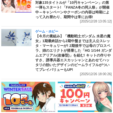
対象135タイトルが「10円キャンペーン」の第
一弾もスタート! 「FANZA冬の同人祭」が開催
中～キャンペーンやクーポンの内容は時期によ
って入れ替わり、期間中は常にお得!
[2025/12/28 13:05:12]
ゲーム・ホビー
【今月の素組み】「機動戦士ガンダム 水星の魔
女」1期最終話から2期中盤までは主人公スレッ
タ・マーキュリーが! 2期後半では母のプロスペ
ラ、姉のエリクトが搭乗した「HG 1/144 ガンダ
ムエアリアル(改修型)」を組む! キットの作りや
すさ、誘導兵器エスカッシャンとあわせてハッ
タリの効いたデザインのビームライフルがつい
てプレイバリューもUP!
[2025/12/26 18:00:26]