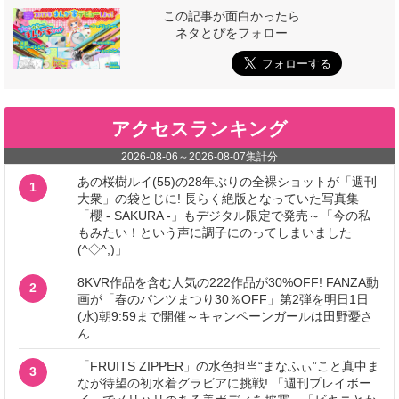
この記事が面白かったら
ネタとぴをフォロー
アクセスランキング
2026-08-06
～
2026-08-07
集計分
あの桜樹ルイ(55)の28年ぶりの全裸ショットが「週刊
1
大衆」の袋とじに! 長らく絶版となっていた写真集
「櫻 - SAKURA -」もデジタル限定で発売～「今の私
もみたい！という声に調子にのってしまいました
(^◇^;)」
8KVR作品を含む人気の222作品が30%OFF! FANZA動
2
画が「春のパンツまつり30％OFF」第2弾を明日1日
(水)朝9:59まで開催～キャンペーンガールは田野憂さ
ん
「FRUITS ZIPPER」の水色担当“まなふぃ”こと真中ま
3
なが待望の初水着グラビアに挑戦! 「週刊プレイボー