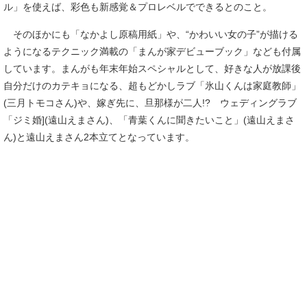
ル」を使えば、彩色も新感覚＆プロレベルでできるとのこと。
そのほかにも「なかよし原稿用紙」や、“かわいい女の子”が描ける
ようになるテクニック満載の「まんが家デビューブック」なども付属
しています。まんがも年末年始スペシャルとして、好きな人が放課後
自分だけのカテキョになる、超もどかしラブ「氷山くんは家庭教師」
(三月トモコさん)や、嫁ぎ先に、旦那様が二人!? ウェディングラブ
「ジミ婚](遠山えまさん)、「青葉くんに聞きたいこと」(遠山えまさ
ん)と遠山えまさん2本立てとなっています。