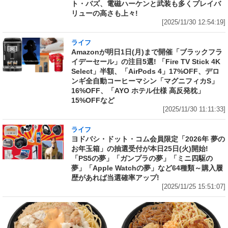
ト・バズ、電磁ハーケンと武装も多くプレイバ
リューの高さも上々!
[2025/11/30 12:54:19]
ライフ
Amazonが明日1日(月)まで開催「ブラックフラ
イデーセール」の注目5選! 「Fire TV Stick 4K
Select」半額、「AirPods 4」17%OFF、デロ
ンギ全自動コーヒーマシン「マグニフィカS」
16%OFF、「AYO ホテル仕様 高反発枕」
15%OFFなど
[2025/11/30 11:11:33]
ライフ
ヨドバシ・ドット・コム会員限定「2026年 夢の
お年玉箱」の抽選受付が本日25日(火)開始!
「PS5の夢」「ガンプラの夢」「ミニ四駆の
夢」「Apple Watchの夢」など64種類～購入履
歴があれば当選確率アップ!
[2025/11/25 15:51:07]