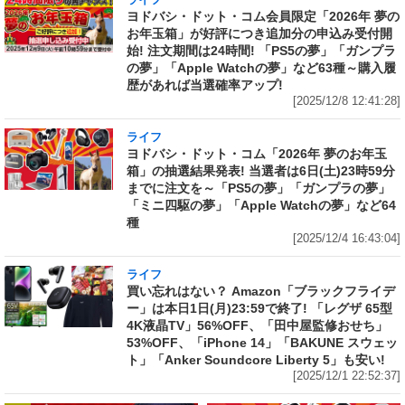
ライフ
ヨドバシ・ドット・コム会員限定「2026年 夢の
お年玉箱」が好評につき追加分の申込み受付開
始! 注文期間は24時間! 「PS5の夢」「ガンプラ
の夢」「Apple Watchの夢」など63種～購入履
歴があれば当選確率アップ!
[2025/12/8 12:41:28]
ライフ
ヨドバシ・ドット・コム「2026年 夢のお年玉
箱」の抽選結果発表! 当選者は6日(土)23時59分
までに注文を～「PS5の夢」「ガンプラの夢」
「ミニ四駆の夢」「Apple Watchの夢」など64
種
[2025/12/4 16:43:04]
ライフ
買い忘れはない？ Amazon「ブラックフライデ
ー」は本日1日(月)23:59で終了! 「レグザ 65型
4K液晶TV」56%OFF、「田中屋監修おせち」
53%OFF、「iPhone 14」「BAKUNE スウェッ
ト」「Anker Soundcore Liberty 5」も安い!
[2025/12/1 22:52:37]