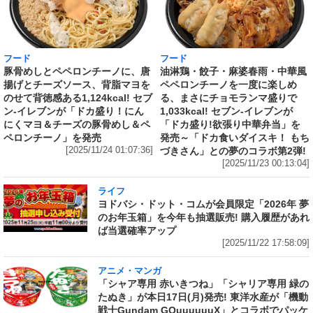
フード
フード
豚骨めしとペペロンチーノに、唐
油淋鶏・餃子・麻婆春雨・中華風
揚げとチーズソース、背脂マヨを
ペペロンチーノを一度に楽しめ
のせて背徳感ある1,124kcal! セブ
る、まさにチョモランマ盛りで
ン‐イレブンが「ドカ盛り！にん
1,033kcal! セブン‐イレブンが
にくマヨ＆チーズの豚骨めし＆ペ
「ドカ盛り!欲張り中華弁当」を
ペロンチーノ」を発売
発売～「ドカ食いダイスキ！ もち
[2025/11/24 01:07:36]
づきさん」との夢のコラボ第2弾!
[2025/11/23 00:13:04]
ライフ
ヨドバシ・ドット・コムが会員限定「2026年 夢
のお年玉箱」を今年も抽選販売! 購入履歴があれ
ば当選確率アップ
[2025/11/22 17:58:09]
アニメ・マンガ
「シャア専用 赤いきつね」「シャリア専用 緑の
たぬき」が本日17日(月)発売! 東洋水産が「機動
戦士Gundam GQuuuuuuX」とコラボでパッケ