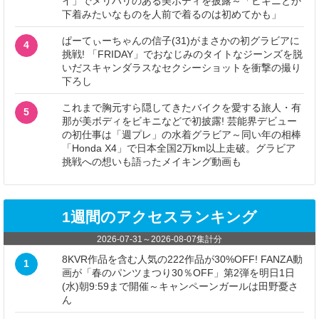
イ」でメリハリのある美ボディを披露～「ビキニとか
下着みたいなものを人前で着るのは初めてかも」
ぱーてぃーちゃんの信子(31)がまさかの初グラビアに
4
挑戦! 「FRIDAY」でおなじみのタイトなジーンズを脱
いだスキャンダラスなセクシーショットを衝撃の撮り
下ろし
これまで胸元すら隠してきたバイクを愛する旅人・有
5
那が美ボディをビキニなどで初披露! 芸能界デビュー
の初仕事は「週プレ」の水着グラビア～同い年の相棒
「Honda X4」で日本全国2万km以上走破。グラビア
挑戦への想いも語ったメイキング動画も
1週間のアクセスランキング
2026-07-31
～
2026-08-07
集計分
8KVR作品を含む人気の222作品が30%OFF! FANZA動
1
画が「春のパンツまつり30％OFF」第2弾を明日1日
(水)朝9:59まで開催～キャンペーンガールは田野憂さ
ん