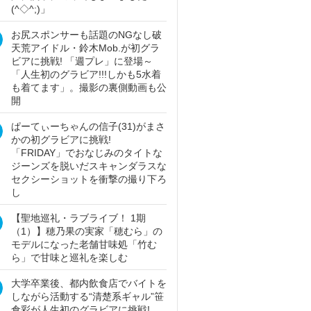
(^◇^;)」
お尻スポンサーも話題のNGなし破
天荒アイドル・鈴木Mob.が初グラ
ビアに挑戦! 「週プレ」に登場～
「人生初のグラビア!!!しかも5水着
も着てます」。撮影の裏側動画も公
開
ぱーてぃーちゃんの信子(31)がまさ
かの初グラビアに挑戦!
「FRIDAY」でおなじみのタイトな
ジーンズを脱いだスキャンダラスな
セクシーショットを衝撃の撮り下ろ
し
【聖地巡礼・ラブライブ！ 1期
（1）】穂乃果の実家「穂むら」の
モデルになった老舗甘味処「竹む
ら」で甘味と巡礼を楽しむ
大学卒業後、都内飲食店でバイトを
しながら活動する“清楚系ギャル”笹
倉彩が人生初のグラビアに挑戦!