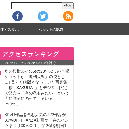
IT・スマホ
ネットの話題
アクセスランキング
2026-08-06
～
2026-08-07
集計分
あの桜樹ルイ(55)の28年ぶりの全裸
ショットが「週刊大衆」の袋とじ
に! 長らく絶版となっていた写真集
「櫻 - SAKURA -」もデジタル限定
で発売～「今の私もみたい！という
声に調子にのってしまいました
(^◇^;)」
8KVR作品を含む人気の222作品が
30%OFF! FANZA動画が「春のパン
ツまつり30％OFF」第2弾を明日1