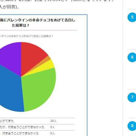
5人が回答)。
5
6
7
8