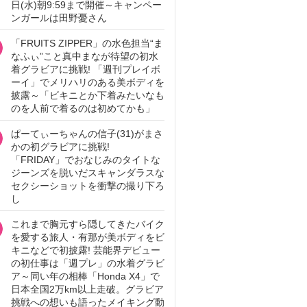
日(水)朝9:59まで開催～キャンペー
ンガールは田野憂さん
「FRUITS ZIPPER」の水色担当“ま
なふぃ”こと真中まなが待望の初水
着グラビアに挑戦! 「週刊プレイボ
ーイ」でメリハリのある美ボディを
披露～「ビキニとか下着みたいなも
のを人前で着るのは初めてかも」
ぱーてぃーちゃんの信子(31)がまさ
かの初グラビアに挑戦!
「FRIDAY」でおなじみのタイトな
ジーンズを脱いだスキャンダラスな
セクシーショットを衝撃の撮り下ろ
し
これまで胸元すら隠してきたバイク
を愛する旅人・有那が美ボディをビ
キニなどで初披露! 芸能界デビュー
の初仕事は「週プレ」の水着グラビ
ア～同い年の相棒「Honda X4」で
日本全国2万km以上走破。グラビア
挑戦への想いも語ったメイキング動