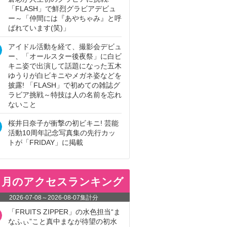
「FLASH」で鮮烈グラビアデビュ
ー～「仲間には『あやちゃみ』と呼
ばれています(笑)」
アイドル活動を経て、撮影会デビュ
ー、「オールスター後夜祭」に白ビ
キニ姿で出演して話題になった五木
ゆうりが白ビキニやメガネ姿などを
披露! 「FLASH」で初めての雑誌グ
ラビア挑戦～特技は人の名前を忘れ
ないこと
桜井日奈子が衝撃の初ビキニ! 芸能
活動10周年記念写真集の先行カッ
トが「FRIDAY」に掲載
ヵ月のアクセスランキング
2026-07-08
～
2026-08-07
集計分
「FRUITS ZIPPER」の水色担当“ま
なふぃ”こと真中まなが待望の初水