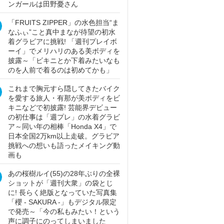
ンガールは田野憂さん
「FRUITS ZIPPER」の水色担当“ま
なふぃ”こと真中まなが待望の初水
着グラビアに挑戦! 「週刊プレイボ
ーイ」でメリハリのある美ボディを
披露～「ビキニとか下着みたいなも
のを人前で着るのは初めてかも」
これまで胸元すら隠してきたバイク
を愛する旅人・有那が美ボディをビ
キニなどで初披露! 芸能界デビュー
の初仕事は「週プレ」の水着グラビ
ア～同い年の相棒「Honda X4」で
日本全国2万km以上走破。グラビア
挑戦への想いも語ったメイキング動
画も
あの桜樹ルイ(55)の28年ぶりの全裸
ショットが「週刊大衆」の袋とじ
に! 長らく絶版となっていた写真集
「櫻 - SAKURA -」もデジタル限定
で発売～「今の私もみたい！という
声に調子にのってしまいました