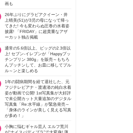
画も
26年ぶりにグラビアクイーン・井
上晴美(51)が3児の母になって帰っ
てきた! 今も変わらぬ圧巻の水着姿
披露! 「FRIDAY」に超貴重なアザ
ーカット独占掲載
通常の5.6倍以上、ビッグの2.3倍以
上! セブン‐イレブンが「Happyプッ
チンプリン 380g」を販売～もちろ
んプッチンして、お皿に移してプル
ル～ンと楽しめる
1年の闘病期間を経て退社した、元
フジテレビアナ・渡邊渚の純白水着
姿が動画で公開! 1st写真集が大好評
で未公開カット大量追加のデジタル
写真集「Re:水平線」が緊急発売～
「身体のラインが美しく見える写真
が多め！」
小胸に悩むギャル芸人 エルフ荒川
が“ナイスバディブラ”で大変身! 薄