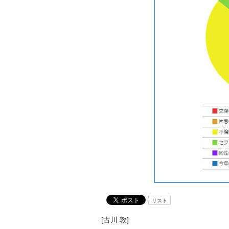
リスト
[古川 敦]