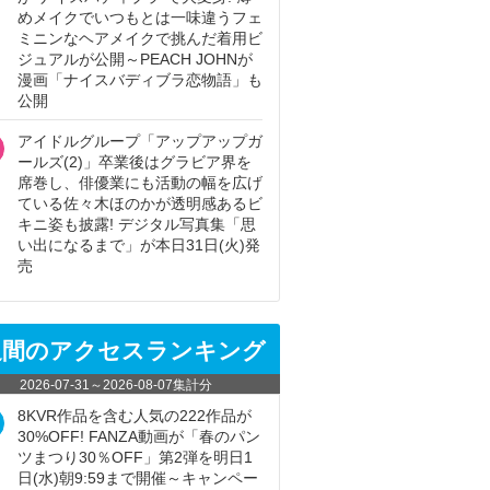
めメイクでいつもとは一味違うフェ
ミニンなヘアメイクで挑んだ着用ビ
ジュアルが公開～PEACH JOHNが
漫画「ナイスバディブラ恋物語」も
公開
アイドルグループ「アップアップガ
ールズ(2)」卒業後はグラビア界を
席巻し、俳優業にも活動の幅を広げ
ている佐々木ほのかが透明感あるビ
キニ姿も披露! デジタル写真集「思
い出になるまで」が本日31日(火)発
売
週間のアクセスランキング
2026-07-31
～
2026-08-07
集計分
8KVR作品を含む人気の222作品が
30%OFF! FANZA動画が「春のパン
ツまつり30％OFF」第2弾を明日1
日(水)朝9:59まで開催～キャンペー