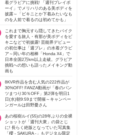
着グラビアに挑戦! 「週刊プレイボ
ーイ」でメリハリのある美ボディを
披露～「ビキニとか下着みたいなも
のを人前で着るのは初めてかも」
これまで胸元すら隠してきたバイク
を愛する旅人・有那が美ボディをビ
キニなどで初披露! 芸能界デビュー
の初仕事は「週プレ」の水着グラビ
ア～同い年の相棒「Honda X4」で
日本全国2万km以上走破。グラビア
挑戦への想いも語ったメイキング動
画も
8KVR作品を含む人気の222作品が
30%OFF! FANZA動画が「春のパン
ツまつり30％OFF」第2弾を明日1
日(水)朝9:59まで開催～キャンペー
ンガールは田野憂さん
あの桜樹ルイ(55)の28年ぶりの全裸
ショットが「週刊大衆」の袋とじ
に! 長らく絶版となっていた写真集
「櫻 - SAKURA -」もデジタル限定