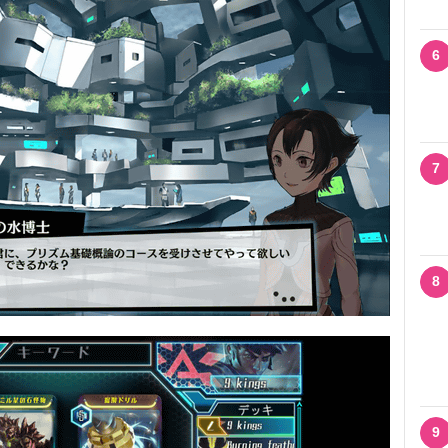
6
7
8
9