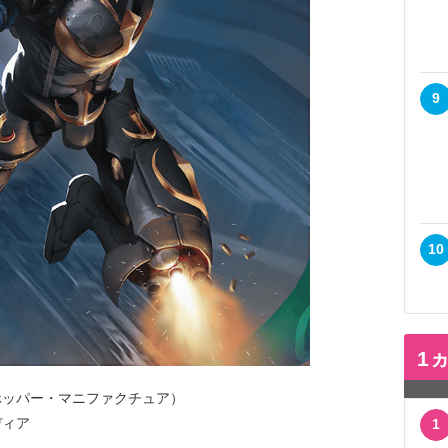
9
10
1
ホッパー・マニファクチュア）
ディア
1