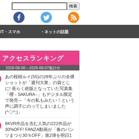
IT・スマホ
ネットの話題
アクセスランキング
2026-08-06
～
2026-08-07
集計分
あの桜樹ルイ(55)の28年ぶりの全裸
ショットが「週刊大衆」の袋とじ
に! 長らく絶版となっていた写真集
「櫻 - SAKURA -」もデジタル限定
で発売～「今の私もみたい！という
声に調子にのってしまいました
(^◇^;)」
8KVR作品を含む人気の222作品が
30%OFF! FANZA動画が「春のパン
ツまつり30％OFF」第2弾を明日1