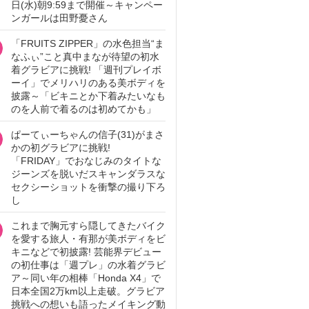
日(水)朝9:59まで開催～キャンペー
ンガールは田野憂さん
「FRUITS ZIPPER」の水色担当“ま
なふぃ”こと真中まなが待望の初水
着グラビアに挑戦! 「週刊プレイボ
ーイ」でメリハリのある美ボディを
披露～「ビキニとか下着みたいなも
のを人前で着るのは初めてかも」
ぱーてぃーちゃんの信子(31)がまさ
かの初グラビアに挑戦!
「FRIDAY」でおなじみのタイトな
ジーンズを脱いだスキャンダラスな
セクシーショットを衝撃の撮り下ろ
し
これまで胸元すら隠してきたバイク
を愛する旅人・有那が美ボディをビ
キニなどで初披露! 芸能界デビュー
の初仕事は「週プレ」の水着グラビ
ア～同い年の相棒「Honda X4」で
日本全国2万km以上走破。グラビア
挑戦への想いも語ったメイキング動