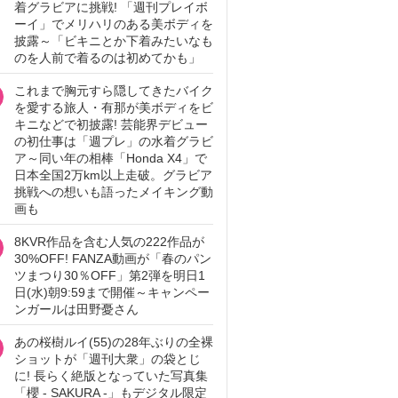
着グラビアに挑戦! 「週刊プレイボ
ーイ」でメリハリのある美ボディを
披露～「ビキニとか下着みたいなも
のを人前で着るのは初めてかも」
これまで胸元すら隠してきたバイク
を愛する旅人・有那が美ボディをビ
キニなどで初披露! 芸能界デビュー
の初仕事は「週プレ」の水着グラビ
ア～同い年の相棒「Honda X4」で
日本全国2万km以上走破。グラビア
挑戦への想いも語ったメイキング動
画も
8KVR作品を含む人気の222作品が
30%OFF! FANZA動画が「春のパン
ツまつり30％OFF」第2弾を明日1
日(水)朝9:59まで開催～キャンペー
ンガールは田野憂さん
あの桜樹ルイ(55)の28年ぶりの全裸
ショットが「週刊大衆」の袋とじ
に! 長らく絶版となっていた写真集
「櫻 - SAKURA -」もデジタル限定