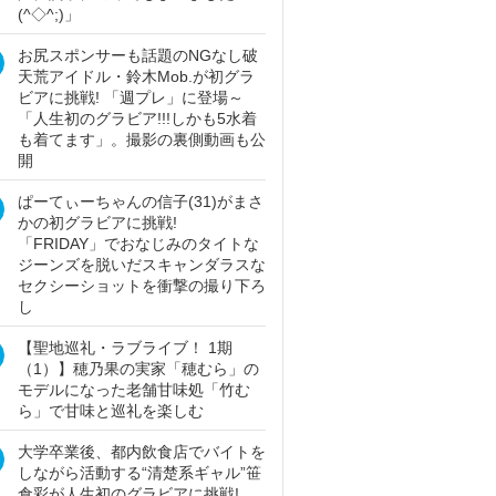
(^◇^;)」
お尻スポンサーも話題のNGなし破
天荒アイドル・鈴木Mob.が初グラ
ビアに挑戦! 「週プレ」に登場～
「人生初のグラビア!!!しかも5水着
も着てます」。撮影の裏側動画も公
開
ぱーてぃーちゃんの信子(31)がまさ
かの初グラビアに挑戦!
「FRIDAY」でおなじみのタイトな
ジーンズを脱いだスキャンダラスな
セクシーショットを衝撃の撮り下ろ
し
【聖地巡礼・ラブライブ！ 1期
（1）】穂乃果の実家「穂むら」の
モデルになった老舗甘味処「竹む
ら」で甘味と巡礼を楽しむ
大学卒業後、都内飲食店でバイトを
しながら活動する“清楚系ギャル”笹
倉彩が人生初のグラビアに挑戦!