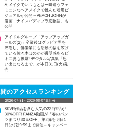
めメイクでいつもとは一味違うフェ
ミニンなヘアメイクで挑んだ着用ビ
ジュアルが公開～PEACH JOHNが
漫画「ナイスバディブラ恋物語」も
公開
アイドルグループ「アップアップガ
ールズ(2)」卒業後はグラビア界を
席巻し、俳優業にも活動の幅を広げ
ている佐々木ほのかが透明感あるビ
キニ姿も披露! デジタル写真集「思
い出になるまで」が本日31日(火)発
売
週間のアクセスランキング
2026-07-31
～
2026-08-07
集計分
8KVR作品を含む人気の222作品が
30%OFF! FANZA動画が「春のパン
ツまつり30％OFF」第2弾を明日1
日(水)朝9:59まで開催～キャンペー