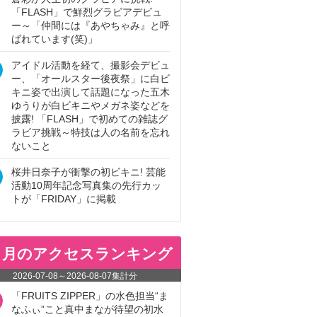
「FLASH」で鮮烈グラビアデビュ
ー～「仲間には『あやちゃみ』と呼
ばれています(笑)」
アイドル活動を経て、撮影会デビュ
ー、「オールスター後夜祭」に白ビ
キニ姿で出演して話題になった五木
ゆうりが白ビキニやメガネ姿などを
披露! 「FLASH」で初めての雑誌グ
ラビア挑戦～特技は人の名前を忘れ
ないこと
桜井日奈子が衝撃の初ビキニ! 芸能
活動10周年記念写真集の先行カッ
トが「FRIDAY」に掲載
ヵ月のアクセスランキング
2026-07-08
～
2026-08-07
集計分
「FRUITS ZIPPER」の水色担当“ま
なふぃ”こと真中まなが待望の初水