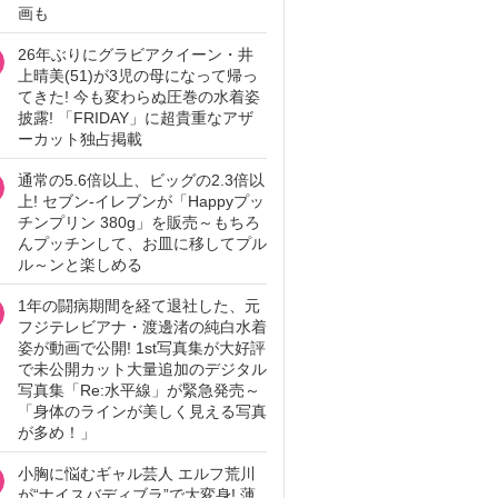
画も
26年ぶりにグラビアクイーン・井
上晴美(51)が3児の母になって帰っ
てきた! 今も変わらぬ圧巻の水着姿
披露! 「FRIDAY」に超貴重なアザ
ーカット独占掲載
通常の5.6倍以上、ビッグの2.3倍以
上! セブン‐イレブンが「Happyプッ
チンプリン 380g」を販売～もちろ
んプッチンして、お皿に移してプル
ル～ンと楽しめる
1年の闘病期間を経て退社した、元
フジテレビアナ・渡邊渚の純白水着
姿が動画で公開! 1st写真集が大好評
で未公開カット大量追加のデジタル
写真集「Re:水平線」が緊急発売～
「身体のラインが美しく見える写真
が多め！」
小胸に悩むギャル芸人 エルフ荒川
が“ナイスバディブラ”で大変身! 薄