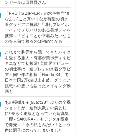
ンガールは田野憂さん
「FRUITS ZIPPER」の水色担当“ま
なふぃ”こと真中まなが待望の初水
着グラビアに挑戦! 「週刊プレイボ
ーイ」でメリハリのある美ボディを
披露～「ビキニとか下着みたいなも
のを人前で着るのは初めてかも」
これまで胸元すら隠してきたバイク
を愛する旅人・有那が美ボディをビ
キニなどで初披露! 芸能界デビュー
の初仕事は「週プレ」の水着グラビ
ア～同い年の相棒「Honda X4」で
日本全国2万km以上走破。グラビア
挑戦への想いも語ったメイキング動
画も
あの桜樹ルイ(55)の28年ぶりの全裸
ショットが「週刊大衆」の袋とじ
に! 長らく絶版となっていた写真集
「櫻 - SAKURA -」もデジタル限定
で発売～「今の私もみたい！という
声に調子にのってしまいました