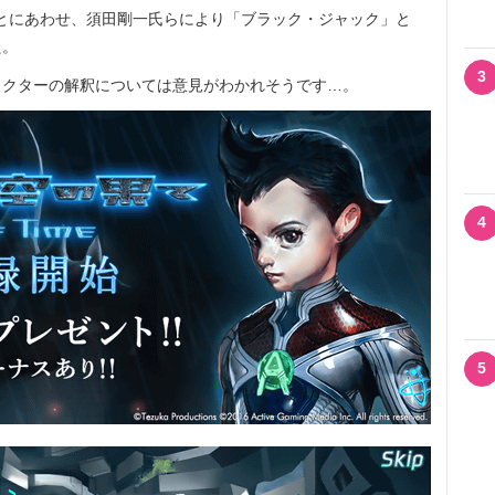
たことにあわせ、須田剛一氏らにより「ブラック・ジャック」と
た。
3
クターの解釈については意見がわかれそうです…。
4
5