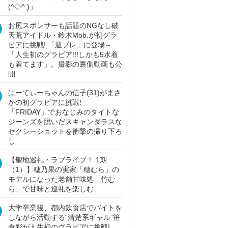
(^◇^;)」
お尻スポンサーも話題のNGなし破
天荒アイドル・鈴木Mob.が初グラ
ビアに挑戦! 「週プレ」に登場～
「人生初のグラビア!!!しかも5水着
も着てます」。撮影の裏側動画も公
開
ぱーてぃーちゃんの信子(31)がまさ
かの初グラビアに挑戦!
「FRIDAY」でおなじみのタイトな
ジーンズを脱いだスキャンダラスな
セクシーショットを衝撃の撮り下ろ
し
【聖地巡礼・ラブライブ！ 1期
（1）】穂乃果の実家「穂むら」の
モデルになった老舗甘味処「竹む
ら」で甘味と巡礼を楽しむ
大学卒業後、都内飲食店でバイトを
しながら活動する“清楚系ギャル”笹
倉彩が人生初のグラビアに挑戦!