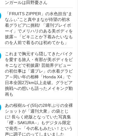
ンガールは田野憂さん
「FRUITS ZIPPER」の水色担当“ま
なふぃ”こと真中まなが待望の初水
着グラビアに挑戦! 「週刊プレイボ
ーイ」でメリハリのある美ボディを
披露～「ビキニとか下着みたいなも
のを人前で着るのは初めてかも」
これまで胸元すら隠してきたバイク
を愛する旅人・有那が美ボディをビ
キニなどで初披露! 芸能界デビュー
の初仕事は「週プレ」の水着グラビ
ア～同い年の相棒「Honda X4」で
日本全国2万km以上走破。グラビア
挑戦への想いも語ったメイキング動
画も
あの桜樹ルイ(55)の28年ぶりの全裸
ショットが「週刊大衆」の袋とじ
に! 長らく絶版となっていた写真集
「櫻 - SAKURA -」もデジタル限定
で発売～「今の私もみたい！という
声に調子にのってしまいました