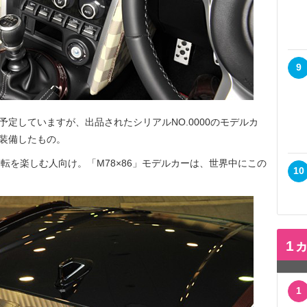
9
予定していますが、出品されたシリアルNO.0000のモデルカ
ル装備したもの。
転を楽しむ人向け。「M78×86」モデルカーは、世界中にこの
10
1
1