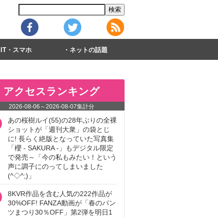
IT・スマホ
ネットの話題
アクセスランキング
2026-08-06
～
2026-08-07
集計分
あの桜樹ルイ(55)の28年ぶりの全裸
ショットが「週刊大衆」の袋とじ
に! 長らく絶版となっていた写真集
「櫻 - SAKURA -」もデジタル限定
で発売～「今の私もみたい！という
声に調子にのってしまいました
(^◇^;)」
8KVR作品を含む人気の222作品が
30%OFF! FANZA動画が「春のパン
ツまつり30％OFF」第2弾を明日1