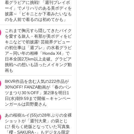
着グラビアに挑戦! 「週刊プレイボ
ーイ」でメリハリのある美ボディを
披露～「ビキニとか下着みたいなも
のを人前で着るのは初めてかも」
これまで胸元すら隠してきたバイク
を愛する旅人・有那が美ボディをビ
キニなどで初披露! 芸能界デビュー
の初仕事は「週プレ」の水着グラビ
ア～同い年の相棒「Honda X4」で
日本全国2万km以上走破。グラビア
挑戦への想いも語ったメイキング動
画も
8KVR作品を含む人気の222作品が
30%OFF! FANZA動画が「春のパン
ツまつり30％OFF」第2弾を明日1
日(水)朝9:59まで開催～キャンペー
ンガールは田野憂さん
あの桜樹ルイ(55)の28年ぶりの全裸
ショットが「週刊大衆」の袋とじ
に! 長らく絶版となっていた写真集
「櫻 - SAKURA -」もデジタル限定