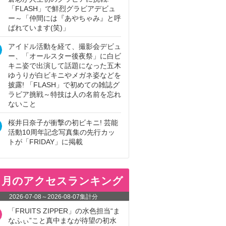
「FLASH」で鮮烈グラビアデビュ
ー～「仲間には『あやちゃみ』と呼
ばれています(笑)」
アイドル活動を経て、撮影会デビュ
ー、「オールスター後夜祭」に白ビ
キニ姿で出演して話題になった五木
ゆうりが白ビキニやメガネ姿などを
披露! 「FLASH」で初めての雑誌グ
ラビア挑戦～特技は人の名前を忘れ
ないこと
桜井日奈子が衝撃の初ビキニ! 芸能
活動10周年記念写真集の先行カッ
トが「FRIDAY」に掲載
ヵ月のアクセスランキング
2026-07-08
～
2026-08-07
集計分
「FRUITS ZIPPER」の水色担当“ま
なふぃ”こと真中まなが待望の初水