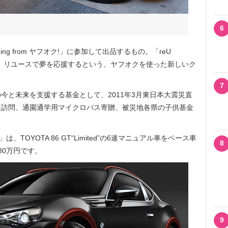
6
ng from ヤフオク!」に参加して出品するもの。「reU
」は、リユースで夢を応援するという、ヤフオクを使った新しいク
7
と未来を支援する基金として、2011年3月東日本大震災直
援訪問、通園通学用マイクロバス寄贈、被災地各県の子供基金
TOYOTA 86 GT“Limited”の6速マニュアル車をベース車
8
80万円です。
9