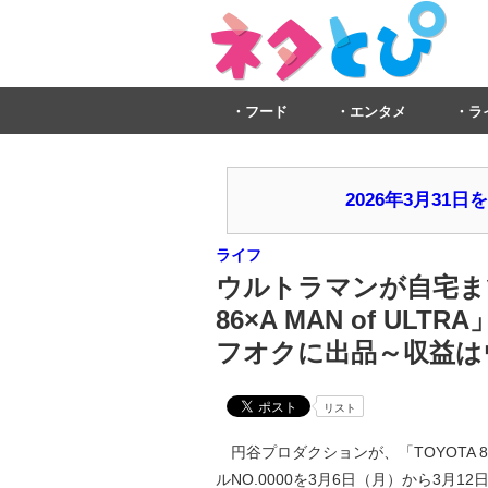
フード
エンタメ
ラ
2026年3月3
ライフ
ウルトラマンが自宅ま
86×A MAN of UL
フオクに出品～収益は
リスト
円谷プロダクションが、「TOYOTA 86 ×
ルNO.0000を3月6日（月）から3月