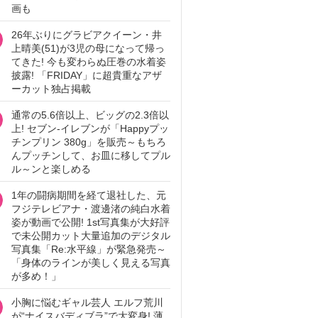
画も
26年ぶりにグラビアクイーン・井
上晴美(51)が3児の母になって帰っ
てきた! 今も変わらぬ圧巻の水着姿
披露! 「FRIDAY」に超貴重なアザ
ーカット独占掲載
通常の5.6倍以上、ビッグの2.3倍以
上! セブン‐イレブンが「Happyプッ
チンプリン 380g」を販売～もちろ
んプッチンして、お皿に移してプル
ル～ンと楽しめる
1年の闘病期間を経て退社した、元
フジテレビアナ・渡邊渚の純白水着
姿が動画で公開! 1st写真集が大好評
で未公開カット大量追加のデジタル
写真集「Re:水平線」が緊急発売～
「身体のラインが美しく見える写真
が多め！」
小胸に悩むギャル芸人 エルフ荒川
が“ナイスバディブラ”で大変身! 薄