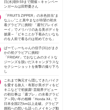
日(水)朝9:59まで開催～キャンペー
ンガールは田野憂さん
「FRUITS ZIPPER」の水色担当“ま
なふぃ”こと真中まなが待望の初水
着グラビアに挑戦! 「週刊プレイボ
ーイ」でメリハリのある美ボディを
披露～「ビキニとか下着みたいなも
のを人前で着るのは初めてかも」
ぱーてぃーちゃんの信子(31)がまさ
かの初グラビアに挑戦!
「FRIDAY」でおなじみのタイトな
ジーンズを脱いだスキャンダラスな
セクシーショットを衝撃の撮り下ろ
し
これまで胸元すら隠してきたバイク
を愛する旅人・有那が美ボディをビ
キニなどで初披露! 芸能界デビュー
の初仕事は「週プレ」の水着グラビ
ア～同い年の相棒「Honda X4」で
日本全国2万km以上走破。グラビア
挑戦への想いも語ったメイキング動