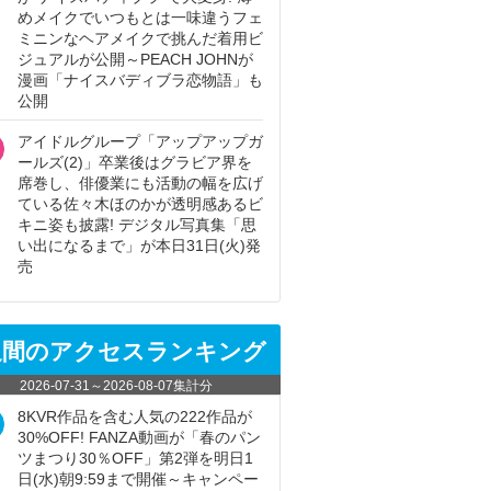
めメイクでいつもとは一味違うフェ
ミニンなヘアメイクで挑んだ着用ビ
ジュアルが公開～PEACH JOHNが
漫画「ナイスバディブラ恋物語」も
公開
アイドルグループ「アップアップガ
ールズ(2)」卒業後はグラビア界を
席巻し、俳優業にも活動の幅を広げ
ている佐々木ほのかが透明感あるビ
キニ姿も披露! デジタル写真集「思
い出になるまで」が本日31日(火)発
売
週間のアクセスランキング
2026-07-31
～
2026-08-07
集計分
8KVR作品を含む人気の222作品が
30%OFF! FANZA動画が「春のパン
ツまつり30％OFF」第2弾を明日1
日(水)朝9:59まで開催～キャンペー