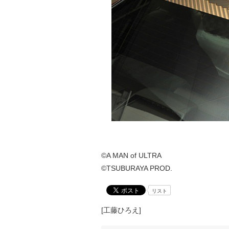
©A MAN of ULTRA
©TSUBURAYA PROD.
リスト
[工藤ひろえ]