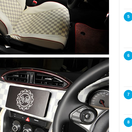
5
6
7
8