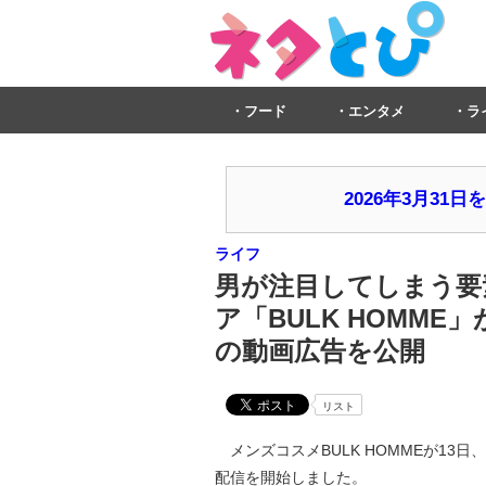
フード
エンタメ
ラ
2026年3月3
ライフ
男が注目してしまう要
ア「BULK HOMM
の動画広告を公開
リスト
メンズコスメBULK HOMMEが13
配信を開始しました。