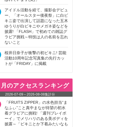
アイドル活動を経て、撮影会デビュ
ー、「オールスター後夜祭」に白ビ
キニ姿で出演して話題になった五木
ゆうりが白ビキニやメガネ姿などを
披露! 「FLASH」で初めての雑誌グ
ラビア挑戦～特技は人の名前を忘れ
ないこと
桜井日奈子が衝撃の初ビキニ! 芸能
活動10周年記念写真集の先行カッ
トが「FRIDAY」に掲載
ヵ月のアクセスランキング
2026-07-09
～
2026-08-08
集計分
「FRUITS ZIPPER」の水色担当“ま
なふぃ”こと真中まなが待望の初水
着グラビアに挑戦! 「週刊プレイボ
ーイ」でメリハリのある美ボディを
披露～「ビキニとか下着みたいなも