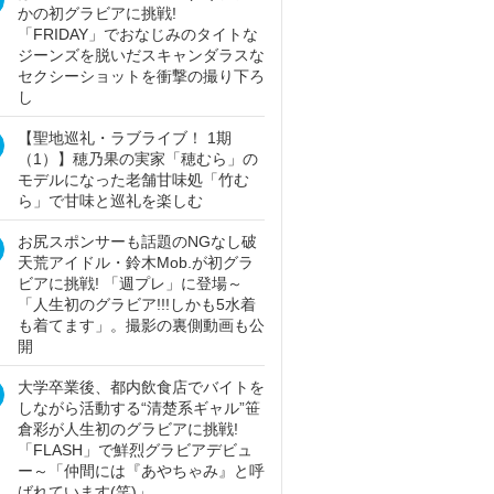
かの初グラビアに挑戦!
「FRIDAY」でおなじみのタイトな
ジーンズを脱いだスキャンダラスな
セクシーショットを衝撃の撮り下ろ
し
【聖地巡礼・ラブライブ！ 1期
（1）】穂乃果の実家「穂むら」の
モデルになった老舗甘味処「竹む
ら」で甘味と巡礼を楽しむ
お尻スポンサーも話題のNGなし破
天荒アイドル・鈴木Mob.が初グラ
ビアに挑戦! 「週プレ」に登場～
「人生初のグラビア!!!しかも5水着
も着てます」。撮影の裏側動画も公
開
大学卒業後、都内飲食店でバイトを
しながら活動する“清楚系ギャル”笹
倉彩が人生初のグラビアに挑戦!
「FLASH」で鮮烈グラビアデビュ
ー～「仲間には『あやちゃみ』と呼
ばれています(笑)」