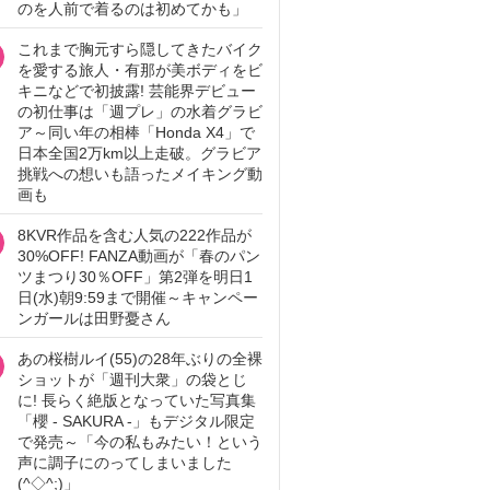
のを人前で着るのは初めてかも」
これまで胸元すら隠してきたバイク
を愛する旅人・有那が美ボディをビ
キニなどで初披露! 芸能界デビュー
の初仕事は「週プレ」の水着グラビ
ア～同い年の相棒「Honda X4」で
日本全国2万km以上走破。グラビア
挑戦への想いも語ったメイキング動
画も
8KVR作品を含む人気の222作品が
30%OFF! FANZA動画が「春のパン
ツまつり30％OFF」第2弾を明日1
日(水)朝9:59まで開催～キャンペー
ンガールは田野憂さん
あの桜樹ルイ(55)の28年ぶりの全裸
ショットが「週刊大衆」の袋とじ
に! 長らく絶版となっていた写真集
「櫻 - SAKURA -」もデジタル限定
で発売～「今の私もみたい！という
声に調子にのってしまいました
(^◇^;)」