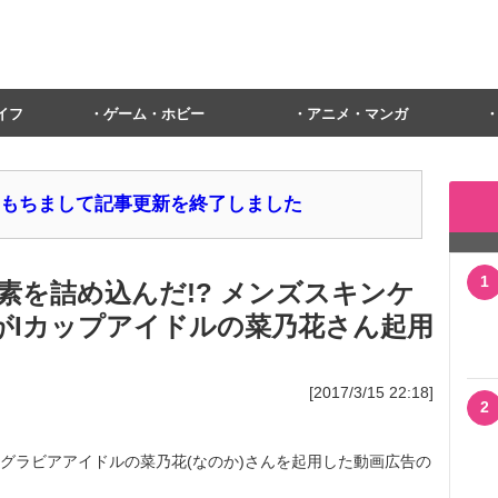
イフ
ゲーム・ホビー
アニメ・マンガ
1日をもちまして記事更新を終了しました
1
素を詰め込んだ!? メンズスキンケ
E」がIカップアイドルの菜乃花さん起用
[2017/3/15 22:18]
2
日、グラビアアイドルの菜乃花(なのか)さんを起用した動画広告の