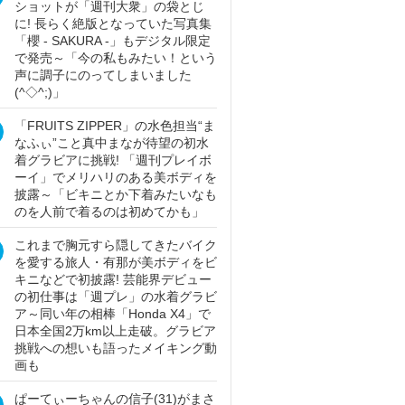
ショットが「週刊大衆」の袋とじ
に! 長らく絶版となっていた写真集
「櫻 - SAKURA -」もデジタル限定
で発売～「今の私もみたい！という
声に調子にのってしまいました
(^◇^;)」
「FRUITS ZIPPER」の水色担当“ま
なふぃ”こと真中まなが待望の初水
着グラビアに挑戦! 「週刊プレイボ
ーイ」でメリハリのある美ボディを
披露～「ビキニとか下着みたいなも
のを人前で着るのは初めてかも」
これまで胸元すら隠してきたバイク
を愛する旅人・有那が美ボディをビ
キニなどで初披露! 芸能界デビュー
の初仕事は「週プレ」の水着グラビ
ア～同い年の相棒「Honda X4」で
日本全国2万km以上走破。グラビア
挑戦への想いも語ったメイキング動
画も
ぱーてぃーちゃんの信子(31)がまさ