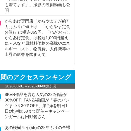
も着てます」。撮影の裏側動画も公
開
からあげ専門店「からやま」が約7
カ月ぶりに値上げ 「からやま定食
(4個)」は税込869円、「ねぎおろし
からあげ定食」は税込1,000円超え
に～米など原材料価格の高騰やエネ
ルギーコスト、物流費、人件費等の
上昇の影響を踏まえて
週間のアクセスランキング
2026-08-01
～
2026-08-08
集計分
8KVR作品を含む人気の222作品が
30%OFF! FANZA動画が「春のパン
ツまつり30％OFF」第2弾を明日1
日(水)朝9:59まで開催～キャンペー
ンガールは田野憂さん
あの桜樹ルイ(55)の28年ぶりの全裸