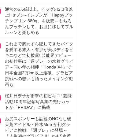
通常の5.6倍以上、ビッグの2.3倍以
上! セブン‐イレブンが「Happyプッ
チンプリン 380g」を販売～もちろ
んプッチンして、お皿に移してプル
ル～ンと楽しめる
これまで胸元すら隠してきたバイク
を愛する旅人・有那が美ボディをビ
キニなどで初披露! 芸能界デビュー
の初仕事は「週プレ」の水着グラビ
ア～同い年の相棒「Honda X4」で
日本全国2万km以上走破。グラビア
挑戦への想いも語ったメイキング動
画も
桜井日奈子が衝撃の初ビキニ! 芸能
活動10周年記念写真集の先行カッ
トが「FRIDAY」に掲載
お尻スポンサーも話題のNGなし破
天荒アイドル・鈴木Mob.が初グラ
ビアに挑戦! 「週プレ」に登場～
「人生初のグラビア!!!しかも5水着