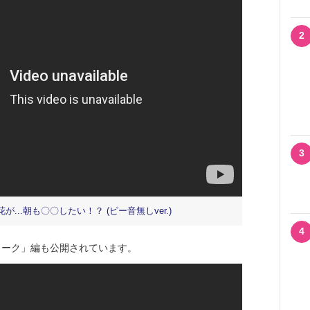
2
3
が...朝も〇〇したい！？ (ピー音無しver.)
4
ーク」編も公開されています。