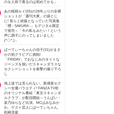
のを人前で着るのは初めてかも」
あの桜樹ルイ(55)の28年ぶりの全裸
ショットが「週刊大衆」の袋とじ
に! 長らく絶版となっていた写真集
「櫻 - SAKURA -」もデジタル限定
で発売～「今の私もみたい！という
声に調子にのってしまいました
(^◇^;)」
ぱーてぃーちゃんの信子(31)がまさ
かの初グラビアに挑戦!
「FRIDAY」でおなじみのタイトな
ジーンズを脱いだスキャンダラスな
セクシーショットを衝撃の撮り下ろ
し
地上波では見られない、新感覚セク
シー女優バラエティ! FANZA TV初
のオリジナル番組「東京スキャンダ
ルクラブ」が配信開始～うんぱい・
架乃ゆらなど出演。MCはみなみか
わ、ゲスト芸人にぱーてぃちゃん、
松崎克俊