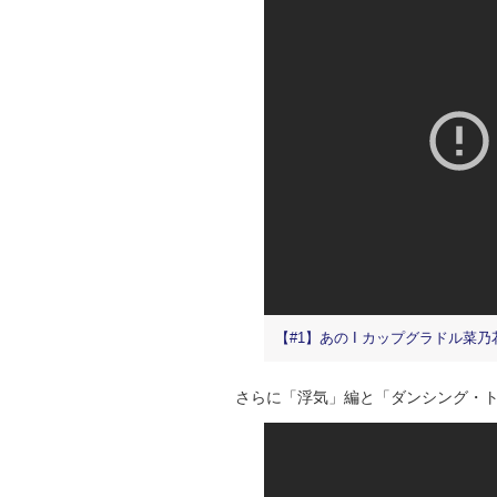
【#1】あの I カップグラドル菜乃花
さらに「浮気」編と「ダンシング・ト