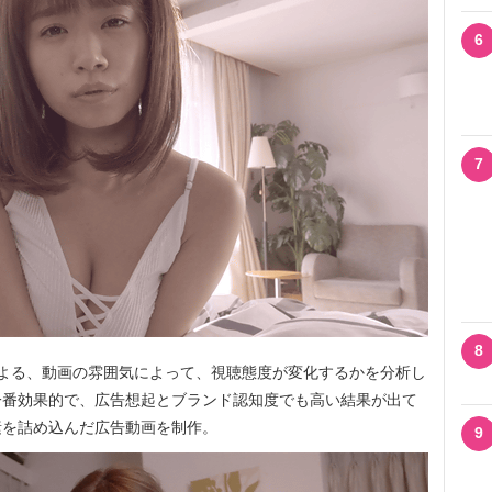
6
7
8
 Teamによる、動画の雰囲気によって、視聴態度が変化するかを分析し
一番効果的で、広告想起とブランド認知度でも高い結果が出て
素を詰め込んだ広告動画を制作。
9