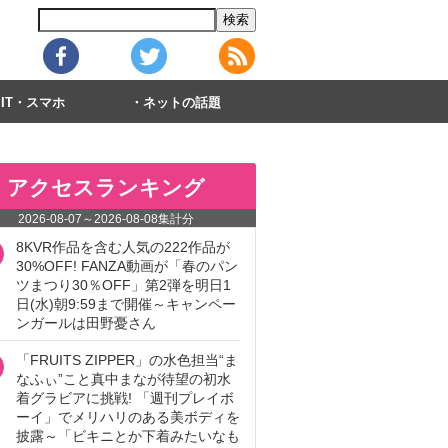
IT・スマホ
ネットの話題
アクセスランキング
2026-08-07
～
2026-08-08
集計分
8KVR作品を含む人気の222作品が
30%OFF! FANZA動画が「春のパン
ツまつり30％OFF」第2弾を明日1
日(水)朝9:59まで開催～キャンペー
ンガールは田野憂さん
「FRUITS ZIPPER」の水色担当“ま
なふぃ”こと真中まなが待望の初水
着グラビアに挑戦! 「週刊プレイボ
ーイ」でメリハリのある美ボディを
披露～「ビキニとか下着みたいなも