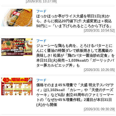
[2026/3/31 13:27:08]
フード
ほっかほっか亭がライス大盛を明日1日(水)か
ら、さらに税込20円値下げ! 大盛変更は＋税込
50円に～「いま下げられるところから下げる」
[2026/3/31 10:54:52]
フード
ジューシーな鶏もも肉を、とろけるバターとに
んにく醤油の特製ダレで鉄板焼きして悪魔級の
美味しさ! 松屋が「鶏のバター醤油炒め定食」を
本日31日(火)発売～1,039kcalの「ガーリックバ
ター豚カルビエッグ丼」も
[2026/3/31 10:26:05]
フード
価格そのまま45％増量で「大盛 明太子スパゲテ
ィ」は1,102kcal! 「カレー」や「天使のチーズ
ケーキ」など6品! 創立45周年のファミリーマー
トの「なぜか45％増量作戦」2週目が本日31日
(火)から開催
[2026/3/31 09:30:29]