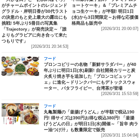
がチャームポイントのレジェンド
ョートケーキ」＆「プレミアムチ
グラドル・岸明日香が30代ラスト
ョコ生ケーキ」が半額! 明日1日
の決意のもと史上最大の露出にも
(水)から3日間限定～お得な応援価
挑戦! 5年ぶり5冊目の写真集
格商品も販売中
「Trajectory」が発売決定～「誰
[2026/3/31 20:00:07]
よりもグラビアに向き合って来た
つもりです」
[2026/3/31 20:34:53]
フード
ブロンコビリーの名物「新鮮サラダバー」が40
年ぶりに明日1日(水)刷新! 自社開発カリーと炭
火炙り焼き芋を追加した「ブロンコビュッフ
ェ」に進化～ドリンクバーにもデトックスウォ
ーター、バタフライピー、台湾茶が登場
[2026/3/31 15:53:59]
フード
丸亀製麺の「釜揚げうどん」が半額で税込190
円! 得サイズは390円お得な税込380円! 「釜揚
げうどんの日」が明日1日(水)開催～「旨辛 肉ラ
ー油つけ汁」も数量限定で販売
[2026/3/31 15:04:04]