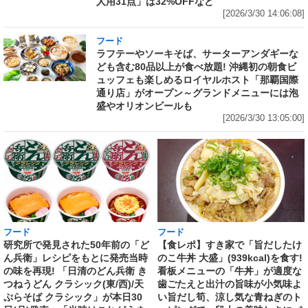
人用31点」は32%OFFなど
[2026/3/30 14:06:08]
フード
ラフテーやソーキそば、サーターアンダギーな
ども含む80品以上が食べ放題! 沖縄初の朝食ビ
ュッフェも楽しめるロイヤルホスト「那覇国際
通り店」がオープン～グランドメニューには泡
盛やオリオンビールも
[2026/3/30 13:05:00]
フード
フード
研究所で発見された50年前の「ど
【食レポ】すき家で「旨だしたけ
ん兵衛」レシピをもとに発売当時
のこ牛丼 大盛」(939kcal)を食す!
の味を再現! 「日清のどん兵衛 き
看板メニューの「牛丼」が適度な
つねうどん クラシック(東/西)/天
歯ごたえと出汁の旨味が小気味よ
ぷらそば クラシック」が本日30
い旨だし筍、涼し気な青ねぎのト