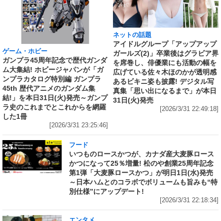
ネットの話題
アイドルグループ「アップアップ
ゲーム・ホビー
ガールズ(2)」卒業後はグラビア界
ガンプラ45周年記念で歴代ガンダ
を席巻し、俳優業にも活動の幅を
ム大集結! ホビージャパンが「ガ
広げている佐々木ほのかが透明感
ンプラカタログ特別編 ガンプラ
あるビキニ姿も披露! デジタル写
45th 歴代アニメのガンダム集
真集「思い出になるまで」が本日
結!」を本日31日(火)発売～ガンプ
31日(火)発売
ラ史のこれまでとこれからを網羅
[2026/3/31 22:49:18]
した1冊
[2026/3/31 23:25:46]
フード
いつものロースかつが、カナダ産大麦豚ロース
かつになって25％増量! 松のや創業25周年記念
第1弾「大麦豚ロースかつ」が明日1日(水)発売
～日本ハムとのコラボでボリュームも旨みも“特
別仕様”にアップデート!
[2026/3/31 22:18:34]
エンタメ