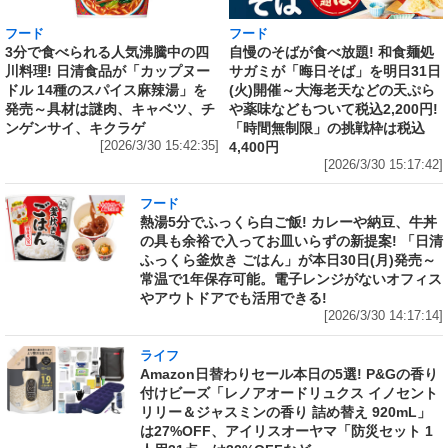
フード
フード
3分で食べられる人気沸騰中の四
自慢のそばが食べ放題! 和食麺処
川料理! 日清食品が「カップヌー
サガミが「晦日そば」を明日31日
ドル 14種のスパイス麻辣湯」を
(火)開催～大海老天などの天ぷら
発売～具材は謎肉、キャベツ、チ
や薬味などもついて税込2,200円!
ンゲンサイ、キクラゲ
「時間無制限」の挑戦枠は税込
[2026/3/30 15:42:35]
4,400円
[2026/3/30 15:17:42]
フード
熱湯5分でふっくら白ご飯! カレーや納豆、牛丼
の具も余裕で入ってお皿いらずの新提案! 「日清
ふっくら釜炊き ごはん」が本日30日(月)発売～
常温で1年保存可能。電子レンジがないオフィス
やアウトドアでも活用できる!
[2026/3/30 14:17:14]
ライフ
Amazon日替わりセール本日の5選! P&Gの香り
付けビーズ「レノアオードリュクス イノセント
リリー＆ジャスミンの香り 詰め替え 920mL」
は27%OFF、アイリスオーヤマ「防災セット 1