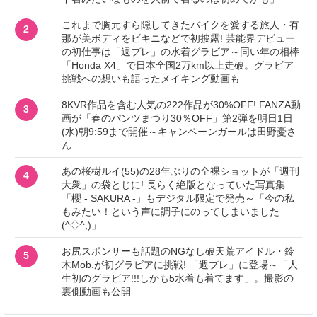
これまで胸元すら隠してきたバイクを愛する旅人・有
2
那が美ボディをビキニなどで初披露! 芸能界デビュー
の初仕事は「週プレ」の水着グラビア～同い年の相棒
「Honda X4」で日本全国2万km以上走破。グラビア
挑戦への想いも語ったメイキング動画も
8KVR作品を含む人気の222作品が30%OFF! FANZA動
3
画が「春のパンツまつり30％OFF」第2弾を明日1日
(水)朝9:59まで開催～キャンペーンガールは田野憂さ
ん
あの桜樹ルイ(55)の28年ぶりの全裸ショットが「週刊
4
大衆」の袋とじに! 長らく絶版となっていた写真集
「櫻 - SAKURA -」もデジタル限定で発売～「今の私
もみたい！という声に調子にのってしまいました
(^◇^;)」
お尻スポンサーも話題のNGなし破天荒アイドル・鈴
5
木Mob.が初グラビアに挑戦! 「週プレ」に登場～「人
生初のグラビア!!!しかも5水着も着てます」。撮影の
裏側動画も公開