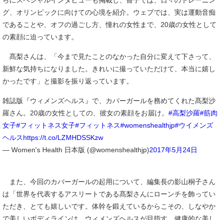
らにスペシャルインタビューも掲載し、冊子では、日々のトレーニン
グ、オリンピックに向けての心境を紹介。ウェブでは、実は運動音痴
であることや、オフの過ごし方、憧れの女性まで、20歳の女性として
の素顔に迫っています。
髙梨さんは、「今まで見たことのなかった自分に変えて下さって、
新鮮な気持ちになりました。きれいに撮っていただけて、本当に嬉し
かったです」と撮影を振り返っています。
雑誌版『ウィメンズヘルス』で、カバーガールを務めてくれた髙梨沙
羅さん。20歳の女性としての、彼女の素顔をお届け。
#高梨沙羅
#筋肉
女子
#フィットネス女子
#フィットネス
#womenshealthjp
#ウイメンズ
ヘルス
https://t.co/LZMHDSSKzw
— Women's Health 日本版 (@womenshealthjp)
2017年5月24日
また、今回のカバーガールの起用について、編集長の影山桐子さん
は「世界を代表するアスリートである髙梨さんにローンチを飾ってい
ただき、とても嬉しいです。体幹を鍛えているからこその、しなやか
で美しいボディラインは、ウィメンズヘルスが目指す、健康的な美し