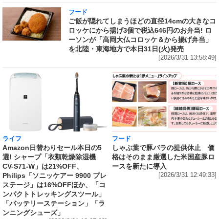
フード
ご飯が隠れてしまうほどの直径14cmの大きなコ
ロッケにから揚げ3個で税込646円のお弁当! ロ
ーソンが「高岡大仏コロッケ＆から揚げ弁当」
を北陸・東海地方で本日31日(火)発売
[2026/3/31 13:58:49]
ライフ
フード
Amazon日替わりセール本日の5
しゃぶ葉で豚バラの提供休止 価
選! シャープ「衣類乾燥除湿機
格はそのまま厳選した米国産豚ロ
CV-S71-W」は21%OFF、
ースを新たに導入
Philips「ソニッケアー 9900 プレ
[2026/3/31 12:49:33]
ステージ」は16%OFFほか、「コ
ンパクトトレッキングスツール」
「バッテリーステーション」「ラ
ンニングシューズ」