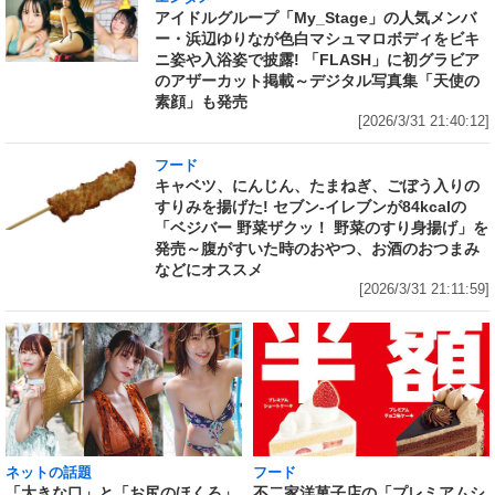
アイドルグループ「My_Stage」の人気メンバ
ー・浜辺ゆりなが色白マシュマロボディをビキ
ニ姿や入浴姿で披露! 「FLASH」に初グラビア
のアザーカット掲載～デジタル写真集「天使の
素顔」も発売
[2026/3/31 21:40:12]
フード
キャベツ、にんじん、たまねぎ、ごぼう入りの
すりみを揚げた! セブン‐イレブンが84kcalの
「ベジバー 野菜ザクッ！ 野菜のすり身揚げ」を
発売～腹がすいた時のおやつ、お酒のおつまみ
などにオススメ
[2026/3/31 21:11:59]
ネットの話題
フード
「大きな口」と「お尻のほくろ」
不二家洋菓子店の「プレミアムシ