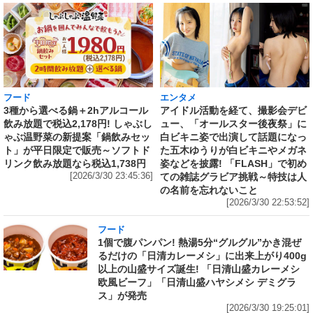
フード
エンタメ
3種から選べる鍋＋2hアルコール
アイドル活動を経て、撮影会デビ
飲み放題で税込2,178円! しゃぶし
ュー、「オールスター後夜祭」に
ゃぶ温野菜の新提案「鍋飲みセッ
白ビキニ姿で出演して話題になっ
ト」が平日限定で販売～ソフトド
た五木ゆうりが白ビキニやメガネ
リンク飲み放題なら税込1,738円
姿などを披露! 「FLASH」で初め
[2026/3/30 23:45:36]
ての雑誌グラビア挑戦～特技は人
の名前を忘れないこと
[2026/3/30 22:53:52]
フード
1個で腹パンパン! 熱湯5分“グルグル”かき混ぜ
るだけの「日清カレーメシ」に出来上がり400g
以上の山盛サイズ誕生! 「日清山盛カレーメシ
欧風ビーフ」「日清山盛ハヤシメシ デミグラ
ス」が発売
[2026/3/30 19:25:01]