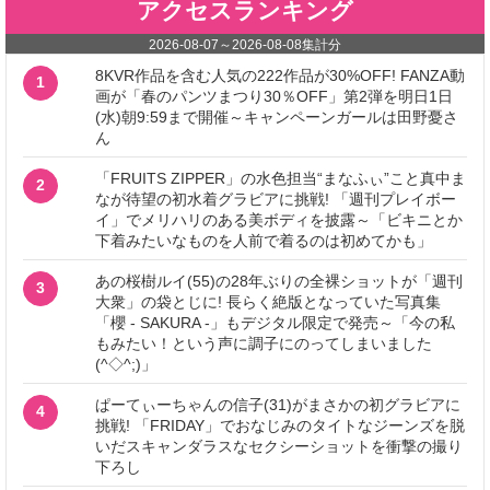
アクセスランキング
2026-08-07
～
2026-08-08
集計分
8KVR作品を含む人気の222作品が30%OFF! FANZA動
1
画が「春のパンツまつり30％OFF」第2弾を明日1日
(水)朝9:59まで開催～キャンペーンガールは田野憂さ
ん
「FRUITS ZIPPER」の水色担当“まなふぃ”こと真中ま
2
なが待望の初水着グラビアに挑戦! 「週刊プレイボー
イ」でメリハリのある美ボディを披露～「ビキニとか
下着みたいなものを人前で着るのは初めてかも」
あの桜樹ルイ(55)の28年ぶりの全裸ショットが「週刊
3
大衆」の袋とじに! 長らく絶版となっていた写真集
「櫻 - SAKURA -」もデジタル限定で発売～「今の私
もみたい！という声に調子にのってしまいました
(^◇^;)」
ぱーてぃーちゃんの信子(31)がまさかの初グラビアに
4
挑戦! 「FRIDAY」でおなじみのタイトなジーンズを脱
いだスキャンダラスなセクシーショットを衝撃の撮り
下ろし