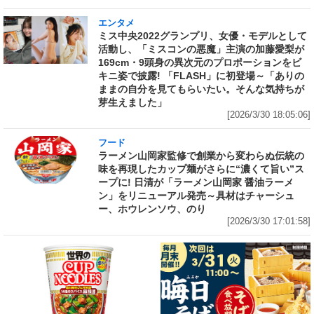
エンタメ
ミス中央2022グランプリ、女優・モデルとして
活動し、「ミスコンの悪魔」主演の加藤愛梨が
169cm・9頭身の異次元のプロポーションをビ
キニ姿で披露! 「FLASH」に初登場～「ありの
ままの自分を見てもらいたい。そんな気持ちが
芽生えました」
[2026/3/30 18:05:06]
フード
ラーメン山岡家監修で創業から変わらぬ伝統の
味を再現したカップ麺がさらに“濃くて旨い”ス
ープに! 日清が「ラーメン山岡家 醤油ラーメ
ン」をリニューアル発売～具材はチャーシュ
ー、ホウレンソウ、のり
[2026/3/30 17:01:58]