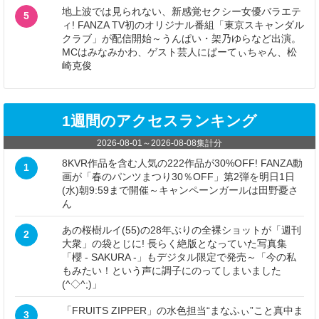
地上波では見られない、新感覚セクシー女優バラエテ
5
ィ! FANZA TV初のオリジナル番組「東京スキャンダル
クラブ」が配信開始～うんぱい・架乃ゆらなど出演。
MCはみなみかわ、ゲスト芸人にぱーてぃちゃん、松
崎克俊
1週間のアクセスランキング
2026-08-01
～
2026-08-08
集計分
8KVR作品を含む人気の222作品が30%OFF! FANZA動
1
画が「春のパンツまつり30％OFF」第2弾を明日1日
(水)朝9:59まで開催～キャンペーンガールは田野憂さ
ん
あの桜樹ルイ(55)の28年ぶりの全裸ショットが「週刊
2
大衆」の袋とじに! 長らく絶版となっていた写真集
「櫻 - SAKURA -」もデジタル限定で発売～「今の私
もみたい！という声に調子にのってしまいました
(^◇^;)」
「FRUITS ZIPPER」の水色担当“まなふぃ”こと真中ま
3