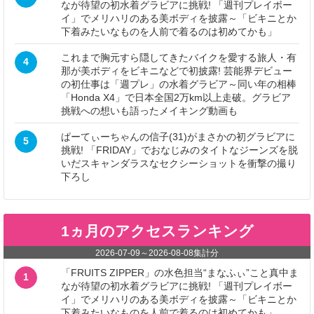
なが待望の初水着グラビアに挑戦! 「週刊プレイボー
イ」でメリハリのある美ボディを披露～「ビキニとか
下着みたいなものを人前で着るのは初めてかも」
これまで胸元すら隠してきたバイクを愛する旅人・有
4
那が美ボディをビキニなどで初披露! 芸能界デビュー
の初仕事は「週プレ」の水着グラビア～同い年の相棒
「Honda X4」で日本全国2万km以上走破。グラビア
挑戦への想いも語ったメイキング動画も
ぱーてぃーちゃんの信子(31)がまさかの初グラビアに
5
挑戦! 「FRIDAY」でおなじみのタイトなジーンズを脱
いだスキャンダラスなセクシーショットを衝撃の撮り
下ろし
1ヵ月のアクセスランキング
2026-07-09
～
2026-08-08
集計分
「FRUITS ZIPPER」の水色担当“まなふぃ”こと真中ま
1
なが待望の初水着グラビアに挑戦! 「週刊プレイボー
イ」でメリハリのある美ボディを披露～「ビキニとか
下着みたいなものを人前で着るのは初めてかも」