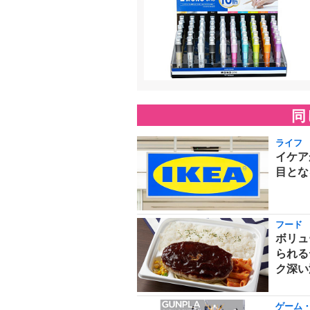
同
ライフ
イケア
目とな
フード
ボリュ
られる
ク深い
ゲーム