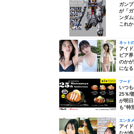
ガンプ
が「ガ
ンダム
これか
ネット
アイド
ビア界
のかが
になる
フード
いつも
25％
が明日
も“特
エンタ
アイド
なが色