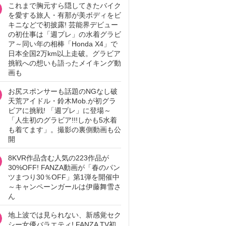
これまで胸元すら隠してきたバイク
を愛する旅人・有那が美ボディをビ
キニなどで初披露! 芸能界デビュー
の初仕事は「週プレ」の水着グラビ
ア～同い年の相棒「Honda X4」で
日本全国2万km以上走破。グラビア
挑戦への想いも語ったメイキング動
画も
お尻スポンサーも話題のNGなし破
天荒アイドル・鈴木Mob.が初グラ
ビアに挑戦! 「週プレ」に登場～
「人生初のグラビア!!!しかも5水着
も着てます」。撮影の裏側動画も公
開
8KVR作品含む人気の223作品が
30%OFF! FANZA動画が「春のパン
ツまつり30％OFF」第1弾を開催中
～キャンペーンガールは伊藤舞雪さ
ん
地上波では見られない、新感覚セク
シー女優バラエティ! FANZA TV初