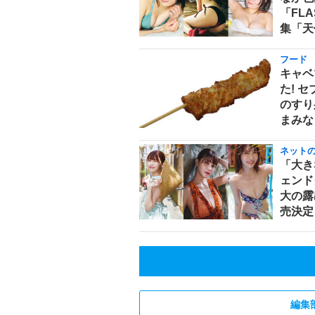
「FL
集「天
フード
キャベ
た! 
のすり
まみな
ネット
「大き
ェンド
大の露
売決定
編集