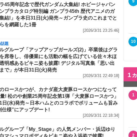
9
ラ45周年記念で歴代ガンダム大集結! ホビージャパン
ンプラカタログ特別編 ガンプラ45th 歴代アニメのガ
集結!」を本日31日(火)発売～ガンプラ史のこれまでと
らを網羅した1冊
[2026/3/31 23:25:46]
10
の話題
ルグループ「アップアップガールズ(2)」卒業後はグラ
を席巻し、俳優業にも活動の幅を広げている佐々木ほ
透明感あるビキニ姿も披露! デジタル写真集「思い出
まで」が本日31日(火)発売
1
[2026/3/31 22:49:18]
のロースかつが、カナダ産大麦豚ロースかつになって
1
増量! 松のや創業25周年記念第1弾「大麦豚ロースかつ」
1日(水)発売～日本ハムとのコラボでボリュームも旨み
別仕様”にアップデート!
[2026/3/31 22:18:34]
メ
ルグループ「My_Stage」の人気メンバー・浜辺ゆり
2
白マシュマロボディをビキニ姿や入浴姿で披露!