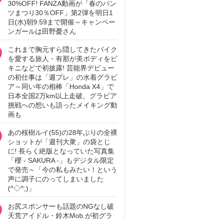
30%OFF! FANZA動画が「春のパン
ツまつり30％OFF」第2弾を明日1
日(水)朝9:59まで開催～キャンペー
ンガールは田野憂さん
これまで胸元すら隠してきたバイク
を愛する旅人・有那が美ボディをビ
キニなどで初披露! 芸能界デビュー
の初仕事は「週プレ」の水着グラビ
ア～同い年の相棒「Honda X4」で
日本全国2万km以上走破。グラビア
挑戦への想いも語ったメイキング動
画も
あの桜樹ルイ(55)の28年ぶりの全裸
ショットが「週刊大衆」の袋とじ
に! 長らく絶版となっていた写真集
「櫻 - SAKURA -」もデジタル限定
で発売～「今の私もみたい！という
声に調子にのってしまいました
(^◇^;)」
お尻スポンサーも話題のNGなし破
天荒アイドル・鈴木Mob.が初グラ