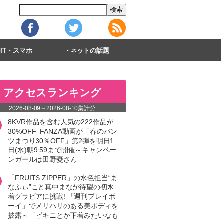
IT・スマホ
ネットの話題
アクセスランキング
2026-08-09
～
2026-08-10
集計分
8KVR作品を含む人気の222作品が
30%OFF! FANZA動画が「春のパン
ツまつり30％OFF」第2弾を明日1
日(水)朝9:59まで開催～キャンペー
ンガールは田野憂さん
「FRUITS ZIPPER」の水色担当“ま
なふぃ”こと真中まなが待望の初水
着グラビアに挑戦! 「週刊プレイボ
ーイ」でメリハリのある美ボディを
披露～「ビキニとか下着みたいなも