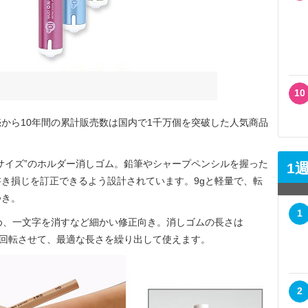
10
。発売から10年間の累計販売数は国内で1千万個を突破した人気商品
サイズ”のホルダー消しゴム。鉛筆やシャープペンシルを握った
1
き損じを訂正できるよう設計されています。9gと軽量で、転
つき。
1
め、一文字を消すなど細かい修正向き。消しゴムの長さは
部を回転させて、最適な長さを繰り出して使えます。
2