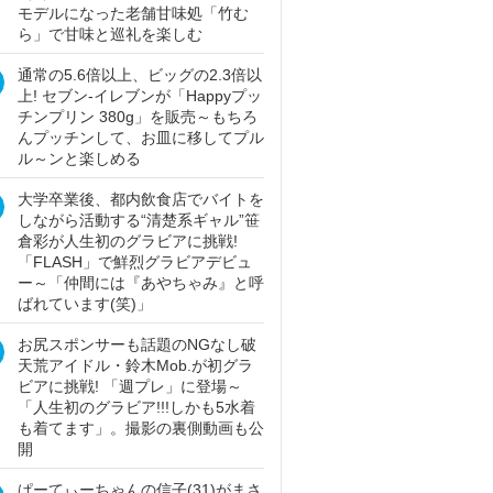
モデルになった老舗甘味処「竹む
ら」で甘味と巡礼を楽しむ
通常の5.6倍以上、ビッグの2.3倍以
上! セブン‐イレブンが「Happyプッ
チンプリン 380g」を販売～もちろ
んプッチンして、お皿に移してプル
ル～ンと楽しめる
大学卒業後、都内飲食店でバイトを
しながら活動する“清楚系ギャル”笹
倉彩が人生初のグラビアに挑戦!
「FLASH」で鮮烈グラビアデビュ
ー～「仲間には『あやちゃみ』と呼
ばれています(笑)」
お尻スポンサーも話題のNGなし破
天荒アイドル・鈴木Mob.が初グラ
ビアに挑戦! 「週プレ」に登場～
「人生初のグラビア!!!しかも5水着
も着てます」。撮影の裏側動画も公
開
ぱーてぃーちゃんの信子(31)がまさ