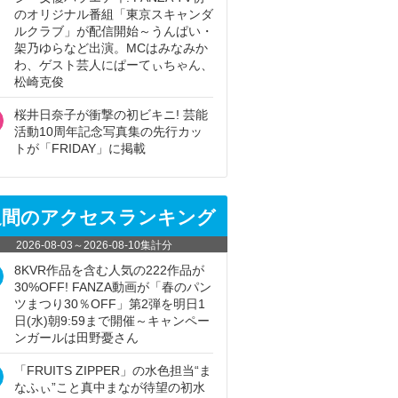
のオリジナル番組「東京スキャンダ
ルクラブ」が配信開始～うんぱい・
架乃ゆらなど出演。MCはみなみか
わ、ゲスト芸人にぱーてぃちゃん、
松崎克俊
桜井日奈子が衝撃の初ビキニ! 芸能
活動10周年記念写真集の先行カッ
トが「FRIDAY」に掲載
週間のアクセスランキング
2026-08-03
～
2026-08-10
集計分
8KVR作品を含む人気の222作品が
30%OFF! FANZA動画が「春のパン
ツまつり30％OFF」第2弾を明日1
日(水)朝9:59まで開催～キャンペー
ンガールは田野憂さん
「FRUITS ZIPPER」の水色担当“ま
なふぃ”こと真中まなが待望の初水