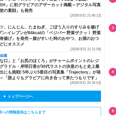
ASH」に初グラビアのアザーカット掲載～デジタル写真
使の素顔」も発売
[2026/3/31 21:40:12]
ツ、にんじん、たまねぎ、ごぼう入りのすりみを揚げ
3
セブン‐イレブンが84kcalの「ベジバー 野菜ザクッ！ 野菜
身揚げ」を発売～腹がすいた時のおやつ、お酒のおつ
どにオススメ
[2026/3/31 21:11:59]
の話題
な口」と「お尻のほくろ」がチャームポイントのレジ
グラドル・岸明日香が30代ラストの決意のもと史上最
4
出にも挑戦! 5年ぶり5冊目の写真集「Trajectory」が発
～「誰よりもグラビアに向き合って来たつもりです」
[2026/3/31 20:34:53]
トップページへ
▲
5
部への情報提供はこちらまで