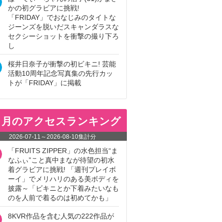
かの初グラビアに挑戦!
「FRIDAY」でおなじみのタイトな
ジーンズを脱いだスキャンダラスな
セクシーショットを衝撃の撮り下ろ
し
桜井日奈子が衝撃の初ビキニ! 芸能
活動10周年記念写真集の先行カッ
トが「FRIDAY」に掲載
ヵ月のアクセスランキング
2026-07-11
～
2026-08-10
集計分
「FRUITS ZIPPER」の水色担当“ま
なふぃ”こと真中まなが待望の初水
着グラビアに挑戦! 「週刊プレイボ
ーイ」でメリハリのある美ボディを
披露～「ビキニとか下着みたいなも
のを人前で着るのは初めてかも」
8KVR作品を含む人気の222作品が