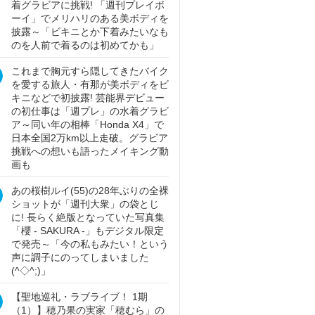
着グラビアに挑戦! 「週刊プレイボ
ーイ」でメリハリのある美ボディを
披露～「ビキニとか下着みたいなも
のを人前で着るのは初めてかも」
これまで胸元すら隠してきたバイク
を愛する旅人・有那が美ボディをビ
キニなどで初披露! 芸能界デビュー
の初仕事は「週プレ」の水着グラビ
ア～同い年の相棒「Honda X4」で
日本全国2万km以上走破。グラビア
挑戦への想いも語ったメイキング動
画も
あの桜樹ルイ(55)の28年ぶりの全裸
ショットが「週刊大衆」の袋とじ
に! 長らく絶版となっていた写真集
「櫻 - SAKURA -」もデジタル限定
で発売～「今の私もみたい！という
声に調子にのってしまいました
(^◇^;)」
【聖地巡礼・ラブライブ！ 1期
（1）】穂乃果の実家「穂むら」の