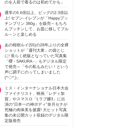
のを人前で着るのは初めてかも」
通常の5.6倍以上、ビッグの2.3倍以
上! セブン‐イレブンが「Happyプッ
チンプリン 380g」を販売～もちろ
んプッチンして、お皿に移してプル
ル～ンと楽しめる
あの桜樹ルイ(55)の28年ぶりの全裸
ショットが「週刊大衆」の袋とじ
に! 長らく絶版となっていた写真集
「櫻 - SAKURA -」もデジタル限定
で発売～「今の私もみたい！という
声に調子にのってしまいました
(^◇^;)」
ミス・インターナショナル日本大会
ファイナリスト、映画「レディ加
賀」やスマスロ「Lラブ嬢3」に出
演の“日本一の神ボディ”奈月セナが
究極の肉体美を披露! 大ヒット写真
集の未公開カット収録のデジタル限
定版発売