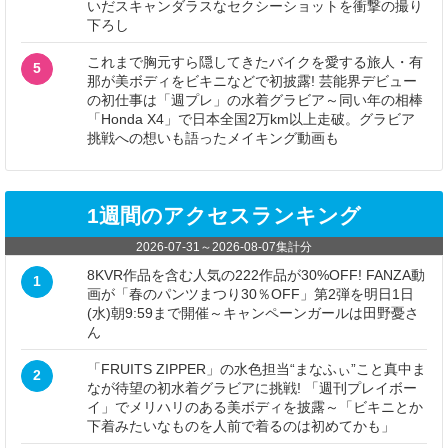
いだスキャンダラスなセクシーショットを衝撃の撮り
下ろし
これまで胸元すら隠してきたバイクを愛する旅人・有
5
那が美ボディをビキニなどで初披露! 芸能界デビュー
の初仕事は「週プレ」の水着グラビア～同い年の相棒
「Honda X4」で日本全国2万km以上走破。グラビア
挑戦への想いも語ったメイキング動画も
1週間のアクセスランキング
2026-07-31
～
2026-08-07
集計分
8KVR作品を含む人気の222作品が30%OFF! FANZA動
1
画が「春のパンツまつり30％OFF」第2弾を明日1日
(水)朝9:59まで開催～キャンペーンガールは田野憂さ
ん
「FRUITS ZIPPER」の水色担当“まなふぃ”こと真中ま
2
なが待望の初水着グラビアに挑戦! 「週刊プレイボー
イ」でメリハリのある美ボディを披露～「ビキニとか
下着みたいなものを人前で着るのは初めてかも」