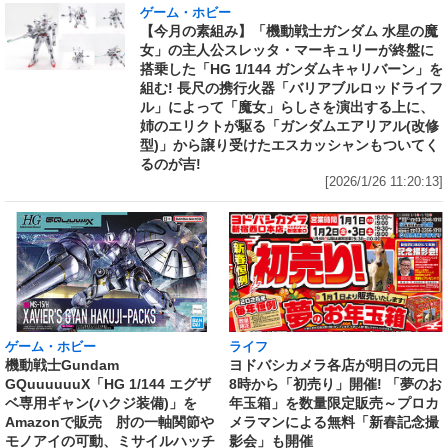
ゲーム・ホビー
【今月の素組み】「機動戦士ガンダム 水星の魔
女」の主人公スレッタ・マーキュリーが終盤に
搭乗した「HG 1/144 ガンダムキャリバーン」を
組む! 長尺の携行火器「バリアブルロッドライフ
ル」によって「魔女」らしさを演出する上に、
姉のエリクトが駆る「ガンダムエアリアル(改修
型)」から譲り受けたエスカッシャンもついてく
るのが吉!
[2026/1/26 11:20:13]
ライフ
ゲーム・ホビー
ヨドバシカメラ各店が明日の元日
機動戦士Gundam
8時から「初売り」開催! 「夢のお
GQuuuuuuX「HG 1/144 エグザ
年玉箱」を数量限定販売～プロカ
ベ専用ギャン(ハクジ装備)」を
メラマンによる無料「新春記念撮
Amazonで販売 肘の一軸関節や
影会」も開催
モノアイの可動、ミサイルハッチ