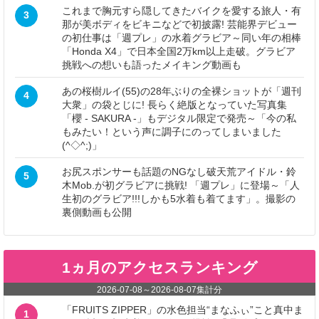
これまで胸元すら隠してきたバイクを愛する旅人・有
3
那が美ボディをビキニなどで初披露! 芸能界デビュー
の初仕事は「週プレ」の水着グラビア～同い年の相棒
「Honda X4」で日本全国2万km以上走破。グラビア
挑戦への想いも語ったメイキング動画も
あの桜樹ルイ(55)の28年ぶりの全裸ショットが「週刊
4
大衆」の袋とじに! 長らく絶版となっていた写真集
「櫻 - SAKURA -」もデジタル限定で発売～「今の私
もみたい！という声に調子にのってしまいました
(^◇^;)」
お尻スポンサーも話題のNGなし破天荒アイドル・鈴
5
木Mob.が初グラビアに挑戦! 「週プレ」に登場～「人
生初のグラビア!!!しかも5水着も着てます」。撮影の
裏側動画も公開
1ヵ月のアクセスランキング
2026-07-08
～
2026-08-07
集計分
「FRUITS ZIPPER」の水色担当“まなふぃ”こと真中ま
1