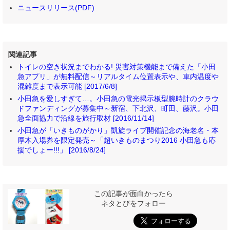
ニュースリリース(PDF)
関連記事
トイレの空き状況までわかる! 災害対策機能まで備えた「小田
急アプリ」が無料配信～リアルタイム位置表示や、車内温度や
混雑度まで表示可能 [2017/6/8]
小田急を愛しすぎて…。小田急の電光掲示板型腕時計のクラウ
ドファンディングが募集中～新宿、下北沢、町田、藤沢。小田
急全面協力で沿線を旅行取材 [2016/11/14]
小田急が「いきものがかり」凱旋ライブ開催記念の海老名・本
厚木入場券を限定発売～「超いきものまつり2016 小田急も応
援でしょー!!!」 [2016/8/24]
この記事が面白かったら
ネタとぴをフォロー