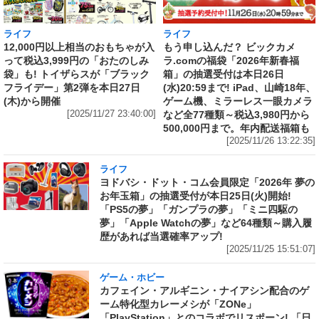
ライフ
ライフ
12,000円以上相当のおもちゃが入
もう申し込んだ？ ビックカメ
って税込3,999円の「おたのしみ
ラ.comの福袋「2026年新春福
袋」も! トイザらスが「ブラック
箱」の抽選受付は本日26日
フライデー」第2弾を本日27日
(水)20:59まで! iPad、山崎18年、
(木)から開催
ゲーム機、ミラーレス一眼カメラ
[2025/11/27 23:40:00]
など全77種類～税込3,980円から
500,000円まで。年内配送福箱も
[2025/11/26 13:22:35]
ライフ
ヨドバシ・ドット・コム会員限定「2026年 夢の
お年玉箱」の抽選受付が本日25日(火)開始!
「PS5の夢」「ガンプラの夢」「ミニ四駆の
夢」「Apple Watchの夢」など64種類～購入履
歴があれば当選確率アップ!
[2025/11/25 15:51:07]
ゲーム・ホビー
カフェイン・アルギニン・ナイアシン配合のゲ
ーム特化型カレーメシが「ZONe」
「PlayStation」とのコラボでリスポーン! 「日