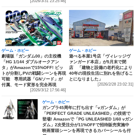
[2026/3/31 23:25:46]
ゲーム・ホビー
ゲーム・ホビー
劇場版「ガンダム00」の主役機
遊べる本屋1号店「ヴィレッジヴ
「HG 1/144 ダブルオークアン
ァンガード本店」が5月末で閉
タ」がAmazonで15%OFF! ビッ
店 「建物と設備の老朽化により
トが分割しPVの戦闘シーンを再現
40年の現役生活に別れを告げるこ
可能 専用武器「GNソード」が
とになりました」
付属、モード変形を完全再現
[2026/2/28 23:02:31]
[2026/3/12 17:56:46]
ゲーム・ホビー
ガンプラ45周年に打ち出す「νガンダム」が
「PERFECT GRADE UNLEASHED」の技術で
登場! Amazonで「PG UNLEASHED 1/60 νガン
ダム」2次受注分が11%OFFで招待販売実施中
映画冒頭シーンを再現できるカバーシールも付