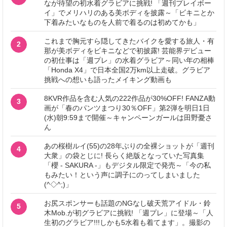
なが待望の初水着グラビアに挑戦! 「週刊プレイボー
イ」でメリハリのある美ボディを披露～「ビキニとか
下着みたいなものを人前で着るのは初めてかも」
これまで胸元すら隠してきたバイクを愛する旅人・有
2
那が美ボディをビキニなどで初披露! 芸能界デビュー
の初仕事は「週プレ」の水着グラビア～同い年の相棒
「Honda X4」で日本全国2万km以上走破。グラビア
挑戦への想いも語ったメイキング動画も
8KVR作品を含む人気の222作品が30%OFF! FANZA動
3
画が「春のパンツまつり30％OFF」第2弾を明日1日
(水)朝9:59まで開催～キャンペーンガールは田野憂さ
ん
あの桜樹ルイ(55)の28年ぶりの全裸ショットが「週刊
4
大衆」の袋とじに! 長らく絶版となっていた写真集
「櫻 - SAKURA -」もデジタル限定で発売～「今の私
もみたい！という声に調子にのってしまいました
(^◇^;)」
お尻スポンサーも話題のNGなし破天荒アイドル・鈴
5
木Mob.が初グラビアに挑戦! 「週プレ」に登場～「人
生初のグラビア!!!しかも5水着も着てます」。撮影の