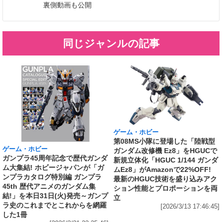
裏側動画も公開
同じジャンルの記事
ゲーム・ホビー
第08MS小隊に登場した「陸戦型
ゲーム・ホビー
ガンダム改修機 Ez8」をHGUCで
ガンプラ45周年記念で歴代ガンダ
新規立体化「HGUC 1/144 ガンダ
ム大集結! ホビージャパンが「ガ
ムEz8」がAmazonで22%OFF!
ンプラカタログ特別編 ガンプラ
最新のHGUC技術を盛り込みアク
45th 歴代アニメのガンダム集
ション性能とプロポーションを両
結!」を本日31日(火)発売～ガンプ
立
ラ史のこれまでとこれからを網羅
[2026/3/13 17:46:45]
した1冊