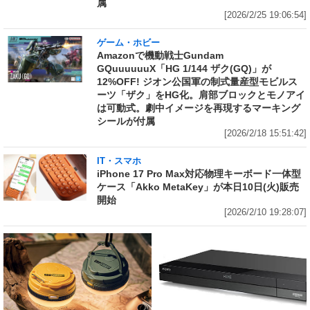
属
[2026/2/25 19:06:54]
ゲーム・ホビー
Amazonで機動戦士Gundam
GQuuuuuuX「HG 1/144 ザク(GQ)」が
12%OFF! ジオン公国軍の制式量産型モビルス
ーツ「ザク」をHG化。肩部ブロックとモノアイ
は可動式。劇中イメージを再現するマーキング
シールが付属
[2026/2/18 15:51:42]
IT・スマホ
iPhone 17 Pro Max対応物理キーボード一体型
ケース「Akko MetaKey」が本日10日(火)販売
開始
[2026/2/10 19:28:07]