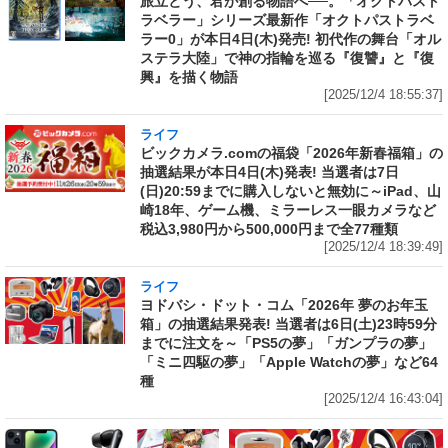
旅立とう、君が創る物語へ──。「オクトパスト
ラベラー」シリーズ最新作「オクトパストラベ
ラー0」が本日4日(木)発売! 初代作の舞台「オル
ステラ大陸」で神の指輪を巡る『復讐』と『復
興』を描く物語
[2025/12/4 18:55:37]
ライフ
ビックカメラ.comの福袋「2026年新春福箱」の
抽選結果が本日4日(木)発表! 当選者は7日
(日)20:59までに購入しないと無効に～iPad、山
崎18年、ゲーム機、ミラーレス一眼カメラなど
税込3,980円から500,000円まで全77種類
[2025/12/4 18:39:49]
ライフ
ヨドバシ・ドット・コム「2026年 夢のお年玉
箱」の抽選結果発表! 当選者は6日(土)23時59分
までに注文を～「PS5の夢」「ガンプラの夢」
「ミニ四駆の夢」「Apple Watchの夢」など64
種
[2025/12/4 16:43:04]