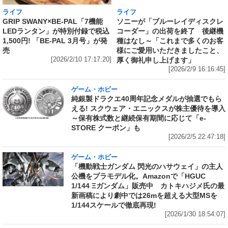
ライフ
ライフ
GRIP SWANY×BE-PAL「7機能
ソニーが「ブルーレイディスクレ
LEDランタン」が特別付録で税込
コーダー」の出荷を終了 後継機
1,500円! 「BE-PAL 3月号」が発
種はなし～「これまで多くのお客
売
様にご愛用いただきましたこと、
[2026/2/10 17:17:20]
厚く御礼申し上げます」
[2026/2/9 16:16:45]
ゲーム・ホビー
純銀製ドラクエ40周年記念メダルが抽選でもら
える! スクウェア・エニックスが株主優待を導入
～保有株式数と継続保有期間に応じて「e-
STORE クーポン」も
[2026/2/5 22:47:18]
ゲーム・ホビー
「機動戦士ガンダム 閃光のハサウェイ」の主人
公機をプラモデル化。Amazonで「HGUC
1/144 Ξガンダム」販売中 カトキハジメ氏の最
新画稿により劇中では26mを超える大型MSを
1/144スケールで徹底再現!
[2026/1/30 18:54:07]