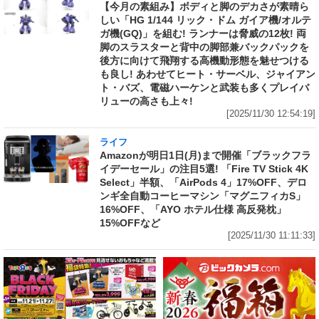
【今月の素組み】ボディと脚のデカさが素晴ら
しい「HG 1/144 リック・ドム ガイア機/オルテ
ガ機(GQ)」を組む! ランナーは脅威の12枚! 両
脚のスラスターと背中の脚部兼バックパックを
後方に向けて飛翔する高機動形態を魅せつける
も良し! あわせてヒート・サーベル、ジャイアン
ト・バズ、電磁ハーケンと武装も多くプレイバ
リューの高さも上々!
[2025/11/30 12:54:19]
ライフ
Amazonが明日1日(月)まで開催「ブラックフラ
イデーセール」の注目5選! 「Fire TV Stick 4K
Select」半額、「AirPods 4」17%OFF、デロ
ンギ全自動コーヒーマシン「マグニフィカS」
16%OFF、「AYO ホテル仕様 高反発枕」
15%OFFなど
[2025/11/30 11:11:33]