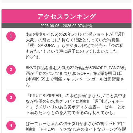
アクセスランキング
2026-08-06
～
2026-08-07
集計分
あの桜樹ルイ(55)の28年ぶりの全裸ショットが「週刊
1
大衆」の袋とじに! 長らく絶版となっていた写真集
「櫻 - SAKURA -」もデジタル限定で発売～「今の私
もみたい！という声に調子にのってしまいました
(^◇^;)」
8KVR作品を含む人気の222作品が30%OFF! FANZA動
2
画が「春のパンツまつり30％OFF」第2弾を明日1日
(水)朝9:59まで開催～キャンペーンガールは田野憂さ
ん
「FRUITS ZIPPER」の水色担当“まなふぃ”こと真中ま
3
なが待望の初水着グラビアに挑戦! 「週刊プレイボー
イ」でメリハリのある美ボディを披露～「ビキニとか
下着みたいなものを人前で着るのは初めてかも」
ぱーてぃーちゃんの信子(31)がまさかの初グラビアに
4
挑戦! 「FRIDAY」でおなじみのタイトなジーンズを脱