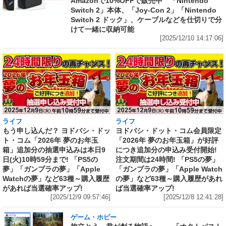
Amazonで10%OFFで販売中 「Nintendo
Switch 2」本体、「Joy-Con 2」「Nintendo
Switch 2 ドック」、ケーブルなどを仕切りで分
けて一緒に収納可能
[2025/12/10 14:17:06]
ライフ
ライフ
もう申し込んだ？ ヨドバシ・ドッ
ヨドバシ・ドット・コム会員限定
ト・コム「2026年 夢のお年玉
「2026年 夢のお年玉箱」が好評
箱」追加分の抽選申込みは本日9
につき追加分の申込み受付開始!
日(火)10時59分まで! 「PS5の
注文期間は24時間! 「PS5の夢」
夢」「ガンプラの夢」「Apple
「ガンプラの夢」「Apple Watch
Watchの夢」など63種～購入履歴
の夢」など63種～購入履歴があれ
があれば当選確率アップ!
ば当選確率アップ!
[2025/12/9 09:57:46]
[2025/12/8 12:41:28]
ゲーム・ホビー