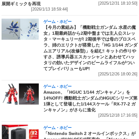
[2025/12/31 18:10:50]
展開ギミックを再現
[2026/1/13 18:59:44]
ゲーム・ホビー
【今月の素組み】「機動戦士ガンダム 水星の魔
女」1期最終話から2期中盤までは主人公スレッ
タ・マーキュリーが! 2期後半では母のプロスペ
ラ、姉のエリクトが搭乗した「HG 1/144 ガンダ
ムエアリアル(改修型)」を組む! キットの作りや
すさ、誘導兵器エスカッシャンとあわせてハッ
タリの効いたデザインのビームライフルがつい
てプレイバリューもUP!
[2025/12/26 18:00:26]
ゲーム・ホビー
Amazon、「HGUC 1/144 ガンキャノン」を
14%OFF! 機動戦士ガンダムのHGUCシリーズ第
1弾として登場した1/144スケール「RX-77-2 ガ
ンキャノン」がさらに進化
[2025/12/18 17:16:05]
ゲーム・ホビー
「Nintendo Switch 2 オールインボックス」が