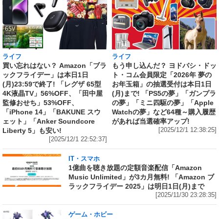
ライフ
ライフ
買い忘れはない？ Amazon「ブラ
もう申し込んだ？ ヨドバシ・ドッ
ックフライデー」は本日1日
ト・コム会員限定「2026年 夢の
(月)23:59で終了! 「レグザ 65型
お年玉箱」の抽選受付は本日1日
4K液晶TV」56%OFF、「田中屋
(月)まで! 「PS5の夢」「ガンプラ
監修おせち」53%OFF、
の夢」「ミニ四駆の夢」「Apple
「iPhone 14」「BAKUNE スウ
Watchの夢」など64種～購入履歴
ェット」「Anker Soundcore
があれば当選確率アップ!
Liberty 5」も安い!
[2025/12/1 12:38:25]
[2025/12/1 22:52:37]
IT・スマホ
1億曲を聴き放題の定額音楽配信「Amazon
Music Unlimited」が3カ月無料! 「Amazon ブ
ラックフライデー 2025」は明日1日(月)まで
[2025/11/30 23:28:35]
ゲーム・ホビー