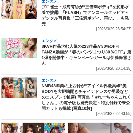
エンタメ
プロ雀士・成海有紗が“三倍満ボディ”を変形水
着で披露! 「FLASH」でアンコールグラビア～
デジタル写真集「三倍満ボディ、再び。」も発
売
[2026/3/29 23:54:27]
エンタメ
8KVR作品含む人気の223作品が30%OFF!
FANZA動画が「春のパンツまつり30％OFF」第
1弾を開催中～キャンペーンガールは伊藤舞雪さ
ん
[2026/3/28 20:14:19]
エンタメ
NMB48卒業の上西怜が“アイドル界最高峰”美
BODYを大胆胸開きチャイナドレスや男装など
のコスプレで披露! 写真集「 #れーちゃんこれく
しょん 」の電子版も発売決定～特別付録で未公
開カットも掲載 [写真10枚]
[2026/3/27 22:43:55]