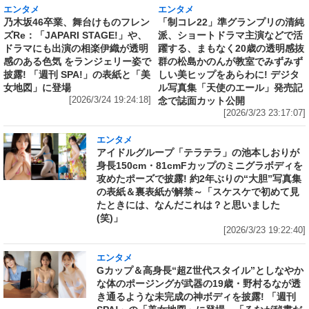
エンタメ
エンタメ
乃木坂46卒業、舞台けものフレン
「制コレ22」準グランプリの清純
ズRe：「JAPARI STAGE!」や、
派、ショートドラマ主演などで活
ドラマにも出演の相楽伊織が透明
躍する、まもなく20歳の透明感抜
感のある色気 をランジェリー姿で
群の松島かのんが教室でみずみず
披露! 「週刊 SPA!」の表紙と「美
しい美ヒップをあらわに! デジタ
女地図」に登場
ル写真集「天使のエール」発売記
[2026/3/24 19:24:18]
念で誌面カット公開
[2026/3/23 23:17:07]
エンタメ
アイドルグループ「テラテラ」の池本しおりが
身長150cm・81cmFカップのミニグラボディを
攻めたポーズで披露! 約2年ぶりの“大胆”写真集
の表紙＆裏表紙が解禁～「スケスケで初めて見
たときには、なんだこれは？と思いました
(笑)」
[2026/3/23 19:22:40]
エンタメ
Gカップ＆高身長“超Z世代スタイル”としなやか
な体のポージングが武器の19歳・野村るなが透
き通るような未完成の神ボディを披露! 「週刊