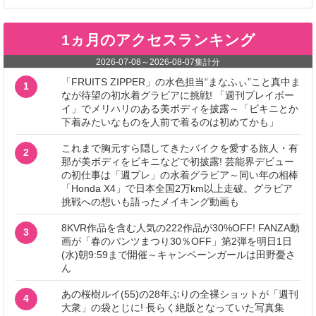
1ヵ月のアクセスランキング
2026-07-08
～
2026-08-07
集計分
「FRUITS ZIPPER」の水色担当“まなふぃ”こと真中ま
1
なが待望の初水着グラビアに挑戦! 「週刊プレイボー
イ」でメリハリのある美ボディを披露～「ビキニとか
下着みたいなものを人前で着るのは初めてかも」
これまで胸元すら隠してきたバイクを愛する旅人・有
2
那が美ボディをビキニなどで初披露! 芸能界デビュー
の初仕事は「週プレ」の水着グラビア～同い年の相棒
「Honda X4」で日本全国2万km以上走破。グラビア
挑戦への想いも語ったメイキング動画も
8KVR作品を含む人気の222作品が30%OFF! FANZA動
3
画が「春のパンツまつり30％OFF」第2弾を明日1日
(水)朝9:59まで開催～キャンペーンガールは田野憂さ
ん
あの桜樹ルイ(55)の28年ぶりの全裸ショットが「週刊
4
大衆」の袋とじに! 長らく絶版となっていた写真集