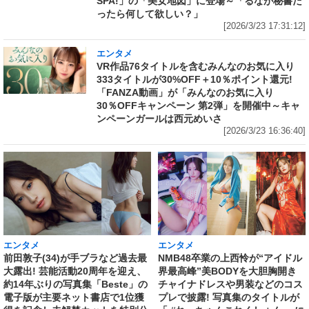
SPA!」の「美女地図」に登場～「るなが秘書だ
ったら何して欲しい？」
[2026/3/23 17:31:12]
エンタメ
VR作品76タイトルを含むみんなのお気に入り
333タイトルが30%OFF＋10％ポイント還元!
「FANZA動画」が「みんなのお気に入り
30％OFFキャンペーン 第2弾」を開催中～キャ
ンペーンガールは西元めいさ
[2026/3/23 16:36:40]
エンタメ
エンタメ
前田敦子(34)が手ブラなど過去最
NMB48卒業の上西怜が“アイドル
大露出! 芸能活動20周年を迎え、
界最高峰”美BODYを大胆胸開き
約14年ぶりの写真集「Beste」の
チャイナドレスや男装などのコス
電子版が主要ネット書店で1位獲
プレで披露! 写真集のタイトルが