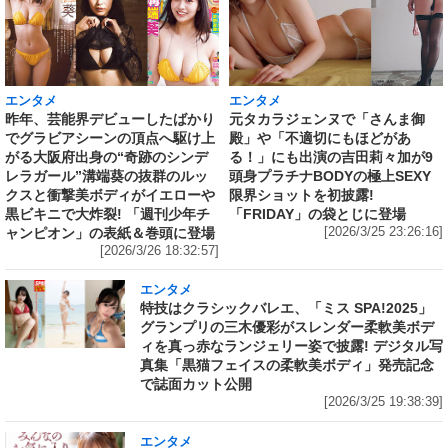
エンタメ
エンタメ
昨年、芸能界デビューしたばかり
元タカラジェンヌで「さんま御
でグラビアシーンの頂点へ駆け上
殿」や「不適切にもほどがあ
がる大阪府出身の“奇跡のシンデ
る！」にも出演の吉田莉々加が9
レラガール”溝端葵の抜群のルッ
頭身プラチナBODYの極上SEXY
クスと衝撃美ボディがイエローや
限界ショットを初披露!
黒ビキニで大炸裂! 「週刊少年チ
「FRIDAY」の袋とじに登場
ャンピオン」の表紙＆巻頭に登場
[2026/3/25 23:26:16]
[2026/3/26 18:32:57]
エンタメ
特技はクラシックバレエ、「ミス SPA!2025」
グランプリの三木優彩がスレンダー柔軟美ボデ
ィを真っ赤なランジェリー姿で披露! デジタル写
真集「黒猫フェイスの柔軟美ボディ」発売記念
で誌面カット公開
[2026/3/25 19:38:39]
エンタメ