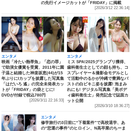
の先行イメージカットが「FRIDAY」に掲載
[2026/3/12 22:36:14]
エンタメ
エンタメ
映画「冷たい熱帯魚」「恋の罪」
ミス SPA!2025グランプリ獲得、
で助演女優賞を受賞、2011年に園
歯科衛生士としての顔も持ち、コ
子温と結婚した神楽坂恵(44)が15
スプレイヤー＆撮影会モデルとし
年ぶりにIカップを披露した写真集
て活動中のるかが沖縄で豊満なバ
「はだいろ 遙」の完全未発表カッ
ストの白ビキニ姿を披露! 泡まみ
トが「FRIDAY」の袋とじに!
れにも! デジタル写真集「美ボデ
DVDが付録で税込780円
ィ歯科衛生士」発売記念で誌面カ
[2026/3/11 22:16:33]
ット公開
[2026/3/10 18:36:27]
エンタメ
修学旅行の3日前に“下着案件”で高校退学、あ
の“悲運の事件”のヒロイン、N高卒業のちーま