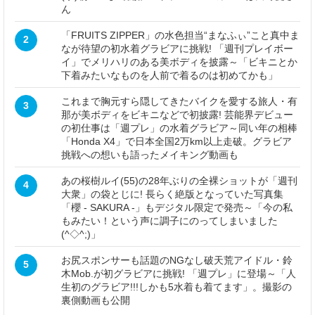
ん
「FRUITS ZIPPER」の水色担当“まなふぃ”こと真中ま
2
なが待望の初水着グラビアに挑戦! 「週刊プレイボー
イ」でメリハリのある美ボディを披露～「ビキニとか
下着みたいなものを人前で着るのは初めてかも」
これまで胸元すら隠してきたバイクを愛する旅人・有
3
那が美ボディをビキニなどで初披露! 芸能界デビュー
の初仕事は「週プレ」の水着グラビア～同い年の相棒
「Honda X4」で日本全国2万km以上走破。グラビア
挑戦への想いも語ったメイキング動画も
あの桜樹ルイ(55)の28年ぶりの全裸ショットが「週刊
4
大衆」の袋とじに! 長らく絶版となっていた写真集
「櫻 - SAKURA -」もデジタル限定で発売～「今の私
もみたい！という声に調子にのってしまいました
(^◇^;)」
お尻スポンサーも話題のNGなし破天荒アイドル・鈴
5
木Mob.が初グラビアに挑戦! 「週プレ」に登場～「人
生初のグラビア!!!しかも5水着も着てます」。撮影の
裏側動画も公開