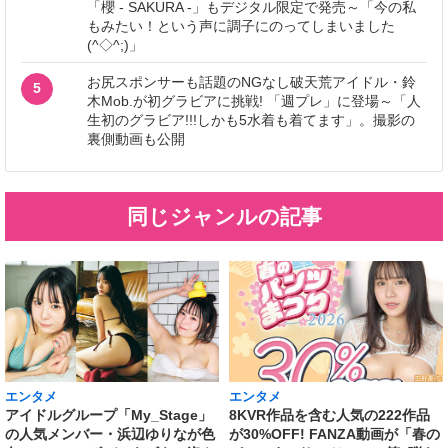
「櫻 - SAKURA -」もデジタル限定で発売～「今の私
もみたい！という声に調子にのってしまいました
(^◇^;)」
お尻スポンサーも話題のNGなし破天荒アイドル・鈴
5
木Mob.が初グラビアに挑戦! 「週プレ」に登場～「人
生初のグラビア!!!しかも5水着も着てます」。撮影の
裏側動画も公開
同じジャンルの記事
エンタメ
エンタメ
アイドルグループ「My_Stage」
8KVR作品を含む人気の222作品
の人気メンバー・浜辺ゆりなが色
が30%OFF! FANZA動画が「春の