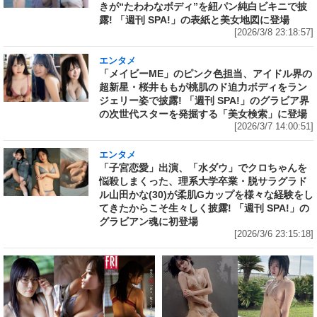
きが“たわわなボディ”を紐パン純白ビキニで披
露! 「週刊 SPA!」の表紙と美女地図に登場
[2026/3/8 23:18:57]
エンタメ
「メイビーME」のピンク色担当、アイドル界の
超新星・桜井ももが桃肌のド迫力ボディをラン
ジェリー姿で披露! 「週刊 SPA!」のグラビア界
の次世代スターを発掘する「美女検索」に登場
[2026/3/7 14:00:51]
エンタメ
「子宮恋愛」出演、「水ダウ」でクロちゃんを
悩殺しまくった、理系大学卒業・脱サラグラド
ル山田かな(30)が柔肌Gカップを様々な経験をし
てきたからこそ生々しく披露! 「週刊 SPA!」の
グラビアン魂に初登場
[2026/3/6 23:15:18]