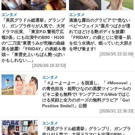
エンタメ
エンタメ
「美尻グラドル総選挙」グランプ
過激な露出のグラビアで“危ない
リ、ガンプラ作りが人気で、大河
ベビーフェイス”葉月つばさが濡
ドラマ出演、「東京P.D.警視庁広
れてほどける艶ボディを披露!
報2係」にも出演中のB90・H100
「FRIDAY」の袋とじに登場～肌
の“二刀流”東雲うみが究極の曲線
を伝う水滴が、眠っていた大胆さ
美を披露! 「FRIDAY」の表紙＆巻
を呼び覚ます!
頭～「東雲史上いちばん艶っぽい
[2026/3/5 23:32:09]
かもしれない…」
[2026/3/6 18:32:53]
エンタメ
「 #よーよーよー 」を脱退し、「 #Mooove! 」
の青色担当・姫野ひなのの黒髪ツインテールの
ビキニ姿も無料で! ヤングアニマルWebではじ
ける笑顔と全力のポーズの無料グラビア「Go!
Positive Smile!!」公開
[2026/3/1 22:36:33]
エンタメ
「美尻グラドル総選挙」グランプリ、ガンプラ
作りが人気で、大河ドラマにも出演のB90・