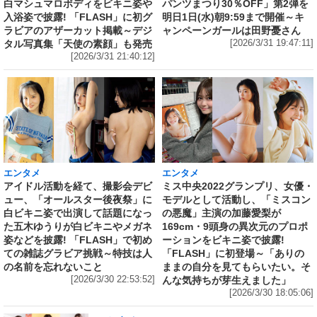
白マシュマロボディをビキニ姿や
パンツまつり30％OFF」第2弾を
入浴姿で披露! 「FLASH」に初グ
明日1日(水)朝9:59まで開催～キ
ラビアのアザーカット掲載～デジ
ャンペーンガールは田野憂さん
タル写真集「天使の素顔」も発売
[2026/3/31 19:47:11]
[2026/3/31 21:40:12]
エンタメ
エンタメ
アイドル活動を経て、撮影会デビ
ミス中央2022グランプリ、女優・
ュー、「オールスター後夜祭」に
モデルとして活動し、「ミスコン
白ビキニ姿で出演して話題になっ
の悪魔」主演の加藤愛梨が
た五木ゆうりが白ビキニやメガネ
169cm・9頭身の異次元のプロポ
姿などを披露! 「FLASH」で初め
ーションをビキニ姿で披露!
ての雑誌グラビア挑戦～特技は人
「FLASH」に初登場～「ありの
の名前を忘れないこと
ままの自分を見てもらいたい。そ
[2026/3/30 22:53:52]
んな気持ちが芽生えました」
[2026/3/30 18:05:06]