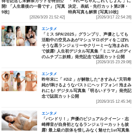
得を記念し未解禁カットを特別公
「 #れーちゃんこれくしょん 」に
開! 「人生最後の一冊です」 [写真
決定、表紙・先行カット第2弾・
9枚]
特典写真も解禁 [写真10枚]
[2026/3/20 21:52:42]
[2026/3/17 22:54:28]
エンタメ
「ミス SPA!2025」グランプリ、声優としても
活動中の空見みあがマシュマロボディをこぼれ
そうな黒ランジェリーやクリーミーな泡まみれ
で披露! 人生初デジタル写真集「ミニマムボディ
のムチプニ妖精」発売記念で誌面カット公開
[2026/3/15 23:29:08]
エンタメ
昨年末に「 #2i2 」が解散した“きすみん”天羽希
純が弾けるようなバストにヘッドフォン! 泡まみ
れにも! デジタル写真集「明るいドラマ」発売記
念で誌面カット公開
[2026/3/15 12:45:34]
エンタメ
「バンドリ！」声優のビジュアルクイーン・志
崎樺音が自身初となるランジェリーカットも披
露! 最上級の肢体を惜しみなく魅せた1st写真集