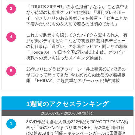
「FRUITS ZIPPER」の水色担当“まなふぃ”こと真中ま
3
なが待望の初水着グラビアに挑戦! 「週刊プレイボー
イ」でメリハリのある美ボディを披露～「ビキニとか
下着みたいなものを人前で着るのは初めてかも」
これまで胸元すら隠してきたバイクを愛する旅人・有
4
那が美ボディをビキニなどで初披露! 芸能界デビュー
の初仕事は「週プレ」の水着グラビア～同い年の相棒
「Honda X4」で日本全国2万km以上走破。グラビア
挑戦への想いも語ったメイキング動画も
26年ぶりにグラビアクイーン・井上晴美(51)が3児の
5
母になって帰ってきた! 今も変わらぬ圧巻の水着姿披
露! 「FRIDAY」に超貴重なアザーカット独占掲載
1週間のアクセスランキング
2026-07-31
～
2026-08-07
集計分
8KVR作品を含む人気の222作品が30%OFF! FANZA動
1
画が「春のパンツまつり30％OFF」第2弾を明日1日
(水)朝9:59まで開催～キャンペーンガールは田野憂さ