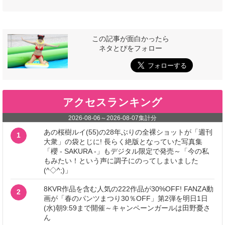
この記事が面白かったら
ネタとぴをフォロー
アクセスランキング
2026-08-06
～
2026-08-07
集計分
あの桜樹ルイ(55)の28年ぶりの全裸ショットが「週刊
1
大衆」の袋とじに! 長らく絶版となっていた写真集
「櫻 - SAKURA -」もデジタル限定で発売～「今の私
もみたい！という声に調子にのってしまいました
(^◇^;)」
8KVR作品を含む人気の222作品が30%OFF! FANZA動
2
画が「春のパンツまつり30％OFF」第2弾を明日1日
(水)朝9:59まで開催～キャンペーンガールは田野憂さ
ん