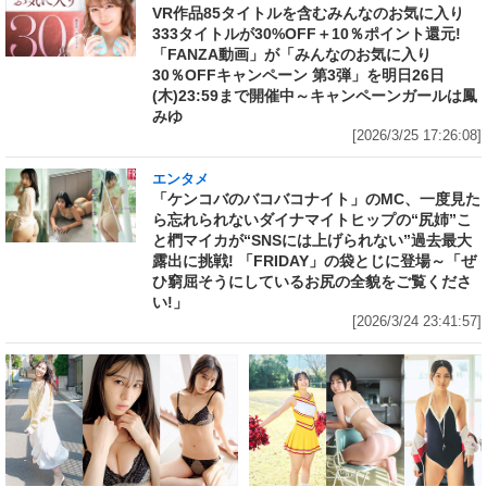
VR作品85タイトルを含むみんなのお気に入り
333タイトルが30%OFF＋10％ポイント還元!
「FANZA動画」が「みんなのお気に入り
30％OFFキャンペーン 第3弾」を明日26日
(木)23:59まで開催中～キャンペーンガールは鳳
みゆ
[2026/3/25 17:26:08]
エンタメ
「ケンコバのバコバコナイト」のMC、一度見た
ら忘れられないダイナマイトヒップの“尻姉”こ
と椚マイカが“SNSには上げられない”過去最大
露出に挑戦! 「FRIDAY」の袋とじに登場～「ぜ
ひ窮屈そうにしているお尻の全貌をご覧くださ
い!」
[2026/3/24 23:41:57]