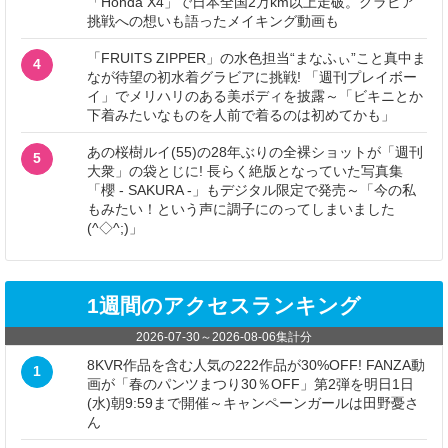
「Honda X4」で日本全国2万km以上走破。グラビア
挑戦への想いも語ったメイキング動画も
「FRUITS ZIPPER」の水色担当“まなふぃ”こと真中ま
4
なが待望の初水着グラビアに挑戦! 「週刊プレイボー
イ」でメリハリのある美ボディを披露～「ビキニとか
下着みたいなものを人前で着るのは初めてかも」
あの桜樹ルイ(55)の28年ぶりの全裸ショットが「週刊
5
大衆」の袋とじに! 長らく絶版となっていた写真集
「櫻 - SAKURA -」もデジタル限定で発売～「今の私
もみたい！という声に調子にのってしまいました
(^◇^;)」
1週間のアクセスランキング
2026-07-30
～
2026-08-06
集計分
8KVR作品を含む人気の222作品が30%OFF! FANZA動
1
画が「春のパンツまつり30％OFF」第2弾を明日1日
(水)朝9:59まで開催～キャンペーンガールは田野憂さ
ん