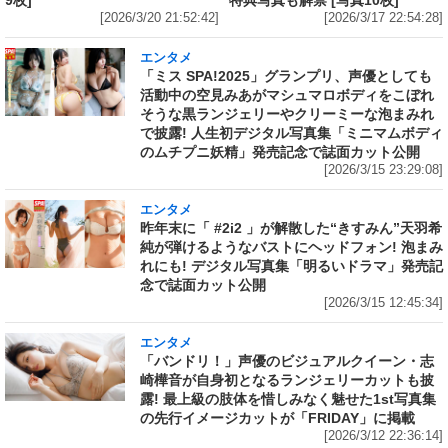
9枚]
特典写真も解禁 [写真10枚]
[2026/3/20 21:52:42]
[2026/3/17 22:54:28]
エンタメ
「ミス SPA!2025」グランプリ、声優としても
活動中の空見みあがマシュマロボディをこぼれ
そうな黒ランジェリーやクリーミーな泡まみれ
で披露! 人生初デジタル写真集「ミニマムボディ
のムチプニ妖精」発売記念で誌面カット公開
[2026/3/15 23:29:08]
エンタメ
昨年末に「 #2i2 」が解散した“きすみん”天羽希
純が弾けるようなバストにヘッドフォン! 泡まみ
れにも! デジタル写真集「明るいドラマ」発売記
念で誌面カット公開
[2026/3/15 12:45:34]
エンタメ
「バンドリ！」声優のビジュアルクイーン・志
崎樺音が自身初となるランジェリーカットも披
露! 最上級の肢体を惜しみなく魅せた1st写真集
の先行イメージカットが「FRIDAY」に掲載
[2026/3/12 22:36:14]