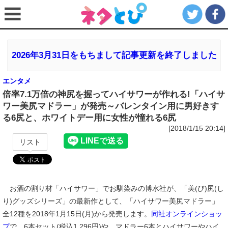
2026年3月31日をもちまして記事更新を終了しました
エンタメ
倍率7.1万倍の神尻を握ってハイサワーが作れる!「ハイサ
ワー美尻マドラー」が発売～バレンタイン用に男好きす
る6尻と、ホワイトデー用に女性が憧れる6尻
[2018/1/15 20:14]
リスト
お酒の割り材「ハイサワー」でお馴染みの博水社が、「美(び)尻(し
り)グッズシリーズ」の最新作として、「ハイサワー美尻マドラー」
全12種を2018年1月15日(月)から発売します。
同社オンラインショッ
プ
で、6本セット(税込1,296円)や、マドラー6本とハイサワーやハイ