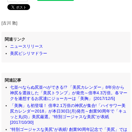
[古川 敦]
関連リンク
ニュースリリース
美尻ビシリマドラー
関連記事
七並べならぬ尻並べができる!? 「美尻カレンダー」8年分から
神尻を選抜した「美尻トランプ」が発売～倍率4.3万倍。各マー
クを連想するお尻達にジョーカーは「美胸」 [2017/12/5]
「美胸」も初登場！ 倍率2.1万倍の神尻が集合!「ハイサワー美
尻カレンダー2018」が本日30日(月)発売～創業90周年で「キュ
ッと丸(0)」美尻厳選。“特別ゴージャスな美尻”が表紙
[2017/10/30]
“特別ゴージャスな美尻”が表紙! 創業90周年記念で「美尻」では