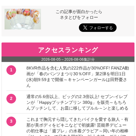
この記事が面白かったら
ネタとぴをフォロー
アクセスランキング
2026-08-05
～
2026-08-06
集計分
8KVR作品を含む人気の222作品が30%OFF! FANZA動
1
画が「春のパンツまつり30％OFF」第2弾を明日1日
(水)朝9:59まで開催～キャンペーンガールは田野憂さ
ん
通常の5.6倍以上、ビッグの2.3倍以上! セブン‐イレブ
2
ンが「Happyプッチンプリン 380g」を販売～もちろ
んプッチンして、お皿に移してプルル～ンと楽しめる
これまで胸元すら隠してきたバイクを愛する旅人・有
3
那が美ボディをビキニなどで初披露! 芸能界デビュー
の初仕事は「週プレ」の水着グラビア～同い年の相棒