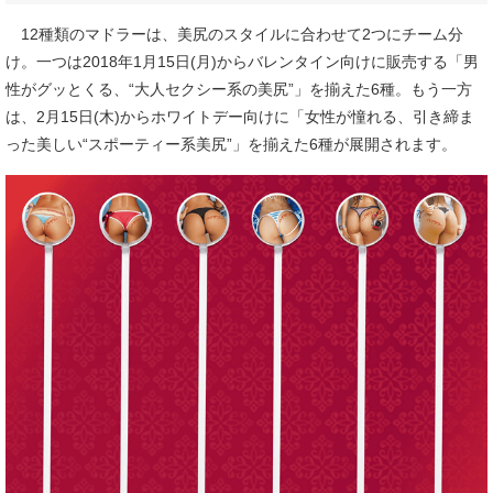
12種類のマドラーは、美尻のスタイルに合わせて2つにチーム分
け。一つは2018年1月15日(月)からバレンタイン向けに販売する「男
性がグッとくる、“大人セクシー系の美尻”」を揃えた6種。もう一方
は、2月15日(木)からホワイトデー向けに「女性が憧れる、引き締ま
った美しい“スポーティー系美尻”」を揃えた6種が展開されます。