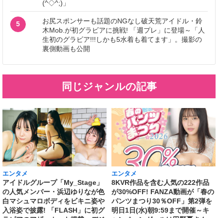
(^◇^;)」
お尻スポンサーも話題のNGなし破天荒アイドル・鈴
5
木Mob.が初グラビアに挑戦! 「週プレ」に登場～「人
生初のグラビア!!!しかも5水着も着てます」。撮影の
裏側動画も公開
同じジャンルの記事
エンタメ
エンタメ
アイドルグループ「My_Stage」
8KVR作品を含む人気の222作品
の人気メンバー・浜辺ゆりなが色
が30%OFF! FANZA動画が「春の
白マシュマロボディをビキニ姿や
パンツまつり30％OFF」第2弾を
入浴姿で披露! 「FLASH」に初グ
明日1日(水)朝9:59まで開催～キ