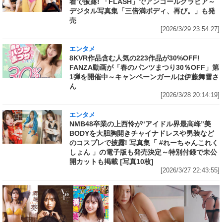
着で披露! 「FLASH」でアンコールグラビア～
デジタル写真集「三倍満ボディ、再び。」も発
売
[2026/3/29 23:54:27]
エンタメ
8KVR作品含む人気の223作品が30%OFF!
FANZA動画が「春のパンツまつり30％OFF」第
1弾を開催中～キャンペーンガールは伊藤舞雪さ
ん
[2026/3/28 20:14:19]
エンタメ
NMB48卒業の上西怜が“アイドル界最高峰”美
BODYを大胆胸開きチャイナドレスや男装など
のコスプレで披露! 写真集「 #れーちゃんこれく
しょん 」の電子版も発売決定～特別付録で未公
開カットも掲載 [写真10枚]
[2026/3/27 22:43:55]