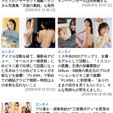
ラビアのアザーカット掲載～デジ
ャンペーンガールは田野憂さん
タル写真集「天使の素顔」も発売
[2026/3/31 19:47:11]
[2026/3/31 21:40:12]
エンタメ
エンタメ
アイドル活動を経て、撮影会デビ
ミス中央2022グランプリ、女優・
ュー、「オールスター後夜祭」に
モデルとして活動し、「ミスコン
白ビキニ姿で出演して話題になっ
の悪魔」主演の加藤愛梨が
た五木ゆうりが白ビキニやメガネ
169cm・9頭身の異次元のプロポ
姿などを披露! 「FLASH」で初め
ーションをビキニ姿で披露!
ての雑誌グラビア挑戦～特技は人
「FLASH」に初登場～「ありの
の名前を忘れないこと
ままの自分を見てもらいたい。そ
[2026/3/30 22:53:52]
んな気持ちが芽生えました」
[2026/3/30 18:05:06]
エンタメ
プロ雀士・成海有紗が“三倍満ボディ”を変形水