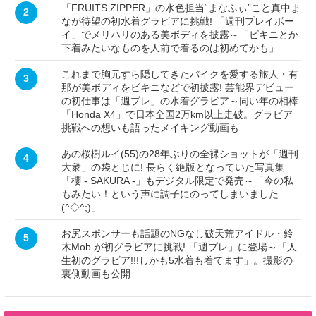
「FRUITS ZIPPER」の水色担当“まなふぃ”こと真中ま
2
なが待望の初水着グラビアに挑戦! 「週刊プレイボー
イ」でメリハリのある美ボディを披露～「ビキニとか
下着みたいなものを人前で着るのは初めてかも」
これまで胸元すら隠してきたバイクを愛する旅人・有
3
那が美ボディをビキニなどで初披露! 芸能界デビュー
の初仕事は「週プレ」の水着グラビア～同い年の相棒
「Honda X4」で日本全国2万km以上走破。グラビア
挑戦への想いも語ったメイキング動画も
あの桜樹ルイ(55)の28年ぶりの全裸ショットが「週刊
4
大衆」の袋とじに! 長らく絶版となっていた写真集
「櫻 - SAKURA -」もデジタル限定で発売～「今の私
もみたい！という声に調子にのってしまいました
(^◇^;)」
お尻スポンサーも話題のNGなし破天荒アイドル・鈴
5
木Mob.が初グラビアに挑戦! 「週プレ」に登場～「人
生初のグラビア!!!しかも5水着も着てます」。撮影の
裏側動画も公開