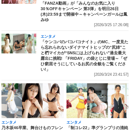
「FANZA動画」が「みんなのお気に入り
30％OFFキャンペーン 第3弾」を明日26日
(木)23:59まで開催中～キャンペーンガールは鳳
みゆ
[2026/3/25 17:26:08]
エンタメ
「ケンコバのバコバコナイト」のMC、一度見た
ら忘れられないダイナマイトヒップの“尻姉”こ
と椚マイカが“SNSには上げられない”過去最大
露出に挑戦! 「FRIDAY」の袋とじに登場～「ぜ
ひ窮屈そうにしているお尻の全貌をご覧くださ
い!」
[2026/3/24 23:41:57]
エンタメ
エンタメ
乃木坂46卒業、舞台けものフレン
「制コレ22」準グランプリの清純