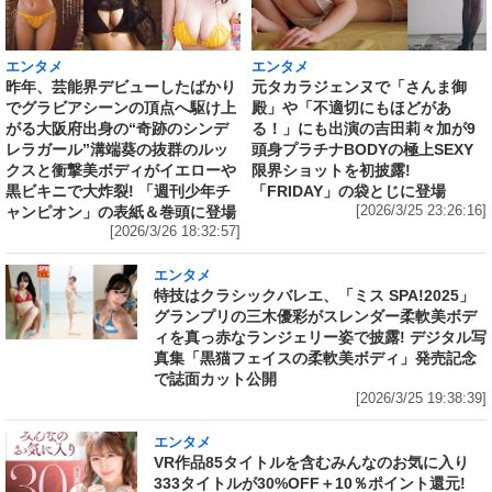
エンタメ
エンタメ
昨年、芸能界デビューしたばかり
元タカラジェンヌで「さんま御
でグラビアシーンの頂点へ駆け上
殿」や「不適切にもほどがあ
がる大阪府出身の“奇跡のシンデ
る！」にも出演の吉田莉々加が9
レラガール”溝端葵の抜群のルッ
頭身プラチナBODYの極上SEXY
クスと衝撃美ボディがイエローや
限界ショットを初披露!
黒ビキニで大炸裂! 「週刊少年チ
「FRIDAY」の袋とじに登場
ャンピオン」の表紙＆巻頭に登場
[2026/3/25 23:26:16]
[2026/3/26 18:32:57]
エンタメ
特技はクラシックバレエ、「ミス SPA!2025」
グランプリの三木優彩がスレンダー柔軟美ボデ
ィを真っ赤なランジェリー姿で披露! デジタル写
真集「黒猫フェイスの柔軟美ボディ」発売記念
で誌面カット公開
[2026/3/25 19:38:39]
エンタメ
VR作品85タイトルを含むみんなのお気に入り
333タイトルが30%OFF＋10％ポイント還元!