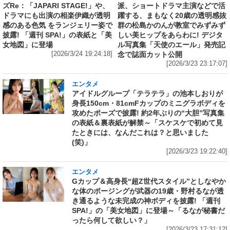
ズRe：「JAPARI STAGE!」や、
派、ショートドラマ主演などで活
ドラマにも出演の相楽伊織が透明
躍する、まもなく20歳の透明感抜
感のある色気 をランジェリー姿で
群の松島かのんが教室でみずみず
披露! 「週刊 SPA!」の表紙と「美
しい美ヒップをあらわに! デジタ
女地図」に登場
ル写真集「天使のエール」発売記
[2026/3/24 19:24:18]
念で誌面カット公開
[2026/3/23 23:17:07]
エンタメ
アイドルグループ「テラテラ」の池本しおりが
身長150cm・81cmFカップのミニグラボディを
攻めたポーズで披露! 約2年ぶりの“大胆”写真集
の表紙＆裏表紙が解禁～「スケスケで初めて見
たときには、なんだこれは？と思いました
(笑)」
[2026/3/23 19:22:40]
エンタメ
Gカップ＆高身長“超Z世代スタイル”としなやか
な体のポージングが武器の19歳・野村るなが透
き通るような未完成の神ボディを披露! 「週刊
SPA!」の「美女地図」に登場～「るなが秘書だ
ったら何して欲しい？」
[2026/3/23 17:31:12]