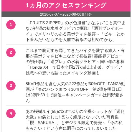
1ヵ月のアクセスランキング
2026-07-07
～
2026-08-06
集計分
「FRUITS ZIPPER」の水色担当“まなふぃ”こと真中ま
1
なが待望の初水着グラビアに挑戦! 「週刊プレイボー
イ」でメリハリのある美ボディを披露～「ビキニとか
下着みたいなものを人前で着るのは初めてかも」
これまで胸元すら隠してきたバイクを愛する旅人・有
2
那が美ボディをビキニなどで初披露! 芸能界デビュー
の初仕事は「週プレ」の水着グラビア～同い年の相棒
「Honda X4」で日本全国2万km以上走破。グラビア
挑戦への想いも語ったメイキング動画も
8KVR作品を含む人気の222作品が30%OFF! FANZA動
3
画が「春のパンツまつり30％OFF」第2弾を明日1日
(水)朝9:59まで開催～キャンペーンガールは田野憂さ
ん
あの桜樹ルイ(55)の28年ぶりの全裸ショットが「週刊
4
大衆」の袋とじに! 長らく絶版となっていた写真集
「櫻 - SAKURA -」もデジタル限定で発売～「今の私
もみたい！という声に調子にのってしまいました