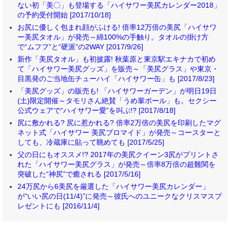
ない初「美〇」も登場する「ハイサワー美尻カレンダー2018」
の予約受付開始 [2017/10/18]
お尻に優しく包まれ顔がふける! 倍率12万倍の美尻「ハイサワ
ー美尻タオル」が発売～綿100%の手触り。タオルの掛け方
で“ムフフ”と“硬派”の2WAY [2017/9/26]
新作「美尻タオル」も初披露! 秋葉原と東京駅エキナカで初め
て「ハイサワー美尻グッズ」を販売～「美尻グラス」や東京・
目黒発のご当地缶チューハイ「ハイサワー缶」も [2017/8/23]
「美尻グッズ」の販売も! 「ハイサワーガーデン」が明日19日
(土)限定開催～タモリさん絶賛「うめ輩ボール」も。セクシー
公式ウェアで“ハイサワー愛”を叫ぶ!? [2017/8/18]
尻に敷かれる? 尻に惹かれる? 倍率2万倍の美尻を印刷したマグ
ネット式「ハイサワー 美尻ブロマイド」が発売～コースターと
しても、冷蔵庫に貼って眺めても [2017/5/25]
父の日にもオススメ!? 2017年の美尻クイーン3尻がプリントさ
れた「ハイサワー美尻グラス」が発売～倍率8万倍の超難関を
突破した“神尻”で癒される [2017/5/16]
24万尻から6美尻を厳選した「ハイサワー美尻カレンダー」
が“いい尻の日(11/4)”に発売～彼氏へのユニークなクリスマスプ
レゼントにも [2016/11/4]