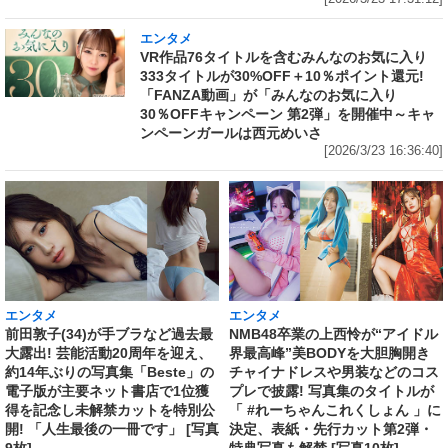
エンタメ
VR作品76タイトルを含むみんなのお気に入り
333タイトルが30%OFF＋10％ポイント還元!
「FANZA動画」が「みんなのお気に入り
30％OFFキャンペーン 第2弾」を開催中～キャ
ンペーンガールは西元めいさ
[2026/3/23 16:36:40]
エンタメ
エンタメ
前田敦子(34)が手ブラなど過去最
NMB48卒業の上西怜が“アイドル
大露出! 芸能活動20周年を迎え、
界最高峰”美BODYを大胆胸開き
約14年ぶりの写真集「Beste」の
チャイナドレスや男装などのコス
電子版が主要ネット書店で1位獲
プレで披露! 写真集のタイトルが
得を記念し未解禁カットを特別公
「 #れーちゃんこれくしょん 」に
開! 「人生最後の一冊です」 [写真
決定、表紙・先行カット第2弾・