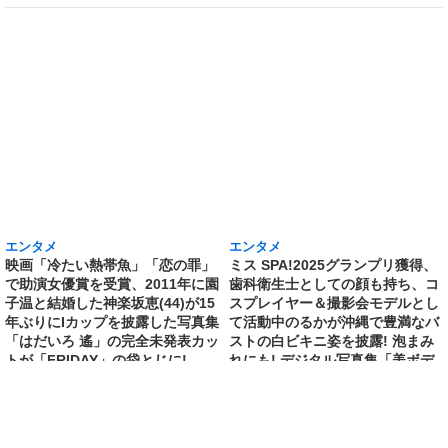
エンタメ
エンタメ
映画「冷たい熱帯魚」「恋の罪」
ミス SPA!2025グランプリ獲得、
で助演女優賞を受賞、2011年に園
歯科衛生士としての顔も持ち、コ
子温と結婚した神楽坂恵(44)が15
スプレイヤー＆撮影会モデルとし
年ぶりにIカップを披露した写真集
て活動中のるかが沖縄で豊満なバ
「はだいろ 遙」の完全未発表カッ
ストの白ビキニ姿を披露! 泡まみ
トが「FRIDAY」の袋とじに!
れにも! デジタル写真集「美ボデ
DVDが付録で税込780円
ィ歯科衛生士」発売記念で誌面カ
[2026/3/11 22:16:33]
ット公開
[2026/3/10 18:36:27]
エンタメ
修学旅行の3日前に“下着案件”で高校退学、あ
の“悲運の事件”のヒロイン、N高卒業のちーま
きが“たわわなボディ”を紐パン純白ビキニで披
露! 「週刊 SPA!」の表紙と美女地図に登場