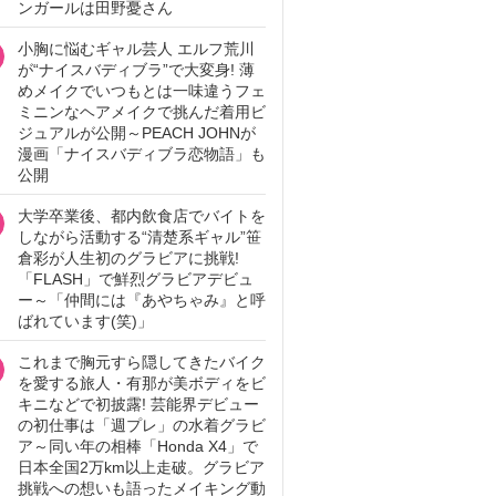
ンガールは田野憂さん
小胸に悩むギャル芸人 エルフ荒川
が“ナイスバディブラ”で大変身! 薄
めメイクでいつもとは一味違うフェ
ミニンなヘアメイクで挑んだ着用ビ
ジュアルが公開～PEACH JOHNが
漫画「ナイスバディブラ恋物語」も
公開
大学卒業後、都内飲食店でバイトを
しながら活動する“清楚系ギャル”笹
倉彩が人生初のグラビアに挑戦!
「FLASH」で鮮烈グラビアデビュ
ー～「仲間には『あやちゃみ』と呼
ばれています(笑)」
これまで胸元すら隠してきたバイク
を愛する旅人・有那が美ボディをビ
キニなどで初披露! 芸能界デビュー
の初仕事は「週プレ」の水着グラビ
ア～同い年の相棒「Honda X4」で
日本全国2万km以上走破。グラビア
挑戦への想いも語ったメイキング動