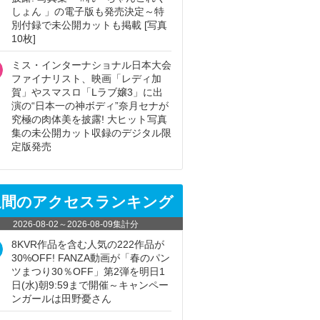
しょん 」の電子版も発売決定～特
別付録で未公開カットも掲載 [写真
10枚]
ミス・インターナショナル日本大会
ファイナリスト、映画「レディ加
賀」やスマスロ「Lラブ嬢3」に出
演の“日本一の神ボディ”奈月セナが
究極の肉体美を披露! 大ヒット写真
集の未公開カット収録のデジタル限
定版発売
週間のアクセスランキング
2026-08-02
～
2026-08-09
集計分
8KVR作品を含む人気の222作品が
30%OFF! FANZA動画が「春のパン
ツまつり30％OFF」第2弾を明日1
日(水)朝9:59まで開催～キャンペー
ンガールは田野憂さん