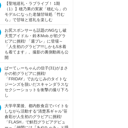
【聖地巡礼・ラブライブ！ 1期
（1）】穂乃果の実家「穂むら」の
モデルになった老舗甘味処「竹む
ら」で甘味と巡礼を楽しむ
お尻スポンサーも話題のNGなし破
天荒アイドル・鈴木Mob.が初グラ
ビアに挑戦! 「週プレ」に登場～
「人生初のグラビア!!!しかも5水着
も着てます」。撮影の裏側動画も公
開
ぱーてぃーちゃんの信子(31)がまさ
かの初グラビアに挑戦!
「FRIDAY」でおなじみのタイトな
ジーンズを脱いだスキャンダラスな
セクシーショットを衝撃の撮り下ろ
し
大学卒業後、都内飲食店でバイトを
しながら活動する“清楚系ギャル”笹
倉彩が人生初のグラビアに挑戦!
「FLASH」で鮮烈グラビアデビュ
ー～「仲間には『あやちゃみ』と呼