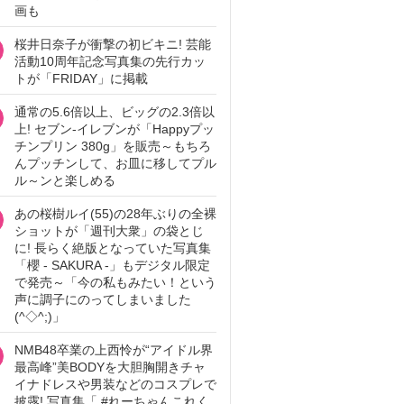
画も
桜井日奈子が衝撃の初ビキニ! 芸能
活動10周年記念写真集の先行カッ
トが「FRIDAY」に掲載
通常の5.6倍以上、ビッグの2.3倍以
上! セブン‐イレブンが「Happyプッ
チンプリン 380g」を販売～もちろ
んプッチンして、お皿に移してプル
ル～ンと楽しめる
あの桜樹ルイ(55)の28年ぶりの全裸
ショットが「週刊大衆」の袋とじ
に! 長らく絶版となっていた写真集
「櫻 - SAKURA -」もデジタル限定
で発売～「今の私もみたい！という
声に調子にのってしまいました
(^◇^;)」
NMB48卒業の上西怜が“アイドル界
最高峰”美BODYを大胆胸開きチャ
イナドレスや男装などのコスプレで
披露! 写真集「 #れーちゃんこれく