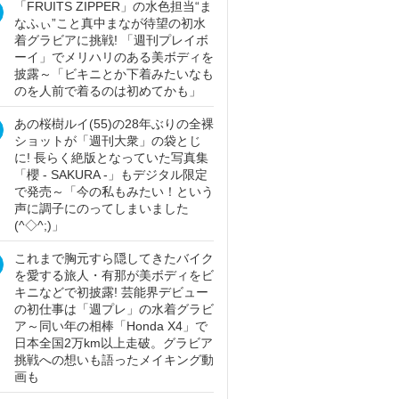
「FRUITS ZIPPER」の水色担当“ま
なふぃ”こと真中まなが待望の初水
着グラビアに挑戦! 「週刊プレイボ
ーイ」でメリハリのある美ボディを
披露～「ビキニとか下着みたいなも
のを人前で着るのは初めてかも」
あの桜樹ルイ(55)の28年ぶりの全裸
ショットが「週刊大衆」の袋とじ
に! 長らく絶版となっていた写真集
「櫻 - SAKURA -」もデジタル限定
で発売～「今の私もみたい！という
声に調子にのってしまいました
(^◇^;)」
これまで胸元すら隠してきたバイク
を愛する旅人・有那が美ボディをビ
キニなどで初披露! 芸能界デビュー
の初仕事は「週プレ」の水着グラビ
ア～同い年の相棒「Honda X4」で
日本全国2万km以上走破。グラビア
挑戦への想いも語ったメイキング動
画も