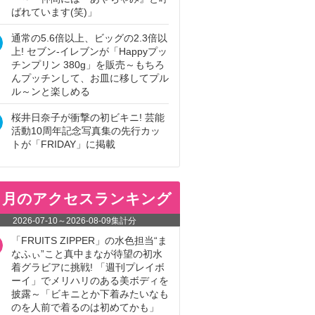
ばれています(笑)」
通常の5.6倍以上、ビッグの2.3倍以
上! セブン‐イレブンが「Happyプッ
チンプリン 380g」を販売～もちろ
んプッチンして、お皿に移してプル
ル～ンと楽しめる
桜井日奈子が衝撃の初ビキニ! 芸能
活動10周年記念写真集の先行カッ
トが「FRIDAY」に掲載
ヵ月のアクセスランキング
2026-07-10
～
2026-08-09
集計分
「FRUITS ZIPPER」の水色担当“ま
なふぃ”こと真中まなが待望の初水
着グラビアに挑戦! 「週刊プレイボ
ーイ」でメリハリのある美ボディを
披露～「ビキニとか下着みたいなも
のを人前で着るのは初めてかも」