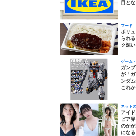
目とな
フード
ボリュ
られる
ク深い
ゲーム
ガンプ
が「ガ
ンダム
これか
ネット
アイド
ビア界
のかが
になる