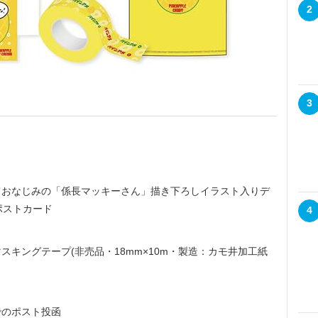
2
3
しておなじみの「係長マッキーさん」描き下ろしイラスト入りデ
ポストカード
4
キングテープ(非売品・18mm×10m・製造：カモ井加工紙
のポスト投函