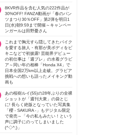
8KVR作品を含む人気の222作品が
30%OFF! FANZA動画が「春のパン
ツまつり30％OFF」第2弾を明日1
日(水)朝9:59まで開催～キャンペー
ンガールは田野憂さん
これまで胸元すら隠してきたバイク
を愛する旅人・有那が美ボディをビ
キニなどで初披露! 芸能界デビュー
の初仕事は「週プレ」の水着グラビ
ア～同い年の相棒「Honda X4」で
日本全国2万km以上走破。グラビア
挑戦への想いも語ったメイキング動
画も
あの桜樹ルイ(55)の28年ぶりの全裸
ショットが「週刊大衆」の袋とじ
に! 長らく絶版となっていた写真集
「櫻 - SAKURA -」もデジタル限定
で発売～「今の私もみたい！という
声に調子にのってしまいました
(^◇^;)」