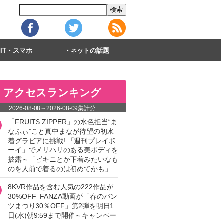
IT・スマホ
ネットの話題
アクセスランキング
2026-08-08
～
2026-08-09
集計分
「FRUITS ZIPPER」の水色担当“ま
なふぃ”こと真中まなが待望の初水
着グラビアに挑戦! 「週刊プレイボ
ーイ」でメリハリのある美ボディを
披露～「ビキニとか下着みたいなも
のを人前で着るのは初めてかも」
8KVR作品を含む人気の222作品が
30%OFF! FANZA動画が「春のパン
ツまつり30％OFF」第2弾を明日1
日(水)朝9:59まで開催～キャンペー