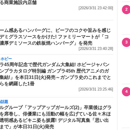
る商業施設内店舗
[2026/3/31 23:42:00]
2
ーム感あるハンバーグに、ビーフのコクや旨みを感じ
デミグラスソースをかけた! ファミリーマートが「コ
3
濃厚デミソースの鉄板焼ハンバーグ」を発売
[2026/3/31 23:40:28]
・ホビー
ラ45周年記念で歴代ガンダム大集結! ホビージャパン
ンプラカタログ特別編 ガンプラ45th 歴代アニメのガ
集結!」を本日31日(火)発売～ガンプラ史のこれまでと
らを網羅した1冊
[2026/3/31 23:25:46]
4
の話題
ルグループ「アップアップガールズ(2)」卒業後はグラ
を席巻し、俳優業にも活動の幅を広げている佐々木ほ
透明感あるビキニ姿も披露! デジタル写真集「思い出
まで」が本日31日(火)発売