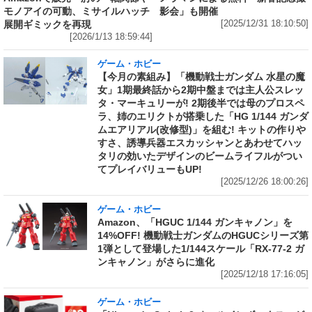
影会」も開催
モノアイの可動、ミサイルハッチ
[2025/12/31 18:10:50]
展開ギミックを再現
[2026/1/13 18:59:44]
ゲーム・ホビー
【今月の素組み】「機動戦士ガンダム 水星の魔
女」1期最終話から2期中盤までは主人公スレッ
タ・マーキュリーが! 2期後半では母のプロスペ
ラ、姉のエリクトが搭乗した「HG 1/144 ガンダ
ムエアリアル(改修型)」を組む! キットの作りや
すさ、誘導兵器エスカッシャンとあわせてハッ
タリの効いたデザインのビームライフルがつい
てプレイバリューもUP!
[2025/12/26 18:00:26]
ゲーム・ホビー
Amazon、「HGUC 1/144 ガンキャノン」を
14%OFF! 機動戦士ガンダムのHGUCシリーズ第
1弾として登場した1/144スケール「RX-77-2 ガ
ンキャノン」がさらに進化
[2025/12/18 17:16:05]
ゲーム・ホビー