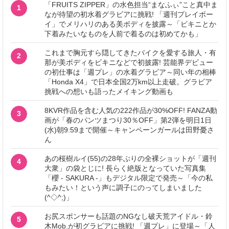
「FRUITS ZIPPER」の水色担当“まなふぃ”こと真中ま
1
なが待望の初水着グラビアに挑戦! 「週刊プレイボー
イ」でメリハリのある美ボディを披露～「ビキニとか
下着みたいなものを人前で着るのは初めてかも」
これまで胸元すら隠してきたバイクを愛する旅人・有
2
那が美ボディをビキニなどで初披露! 芸能界デビュー
の初仕事は「週プレ」の水着グラビア～同い年の相棒
「Honda X4」で日本全国2万km以上走破。グラビア
挑戦への想いも語ったメイキング動画も
8KVR作品を含む人気の222作品が30%OFF! FANZA動
3
画が「春のパンツまつり30％OFF」第2弾を明日1日
(水)朝9:59まで開催～キャンペーンガールは田野憂さ
ん
あの桜樹ルイ(55)の28年ぶりの全裸ショットが「週刊
4
大衆」の袋とじに! 長らく絶版となっていた写真集
「櫻 - SAKURA -」もデジタル限定で発売～「今の私
もみたい！という声に調子にのってしまいました
(^◇^;)」
お尻スポンサーも話題のNGなし破天荒アイドル・鈴
5
木Mob.が初グラビアに挑戦! 「週プレ」に登場～「人