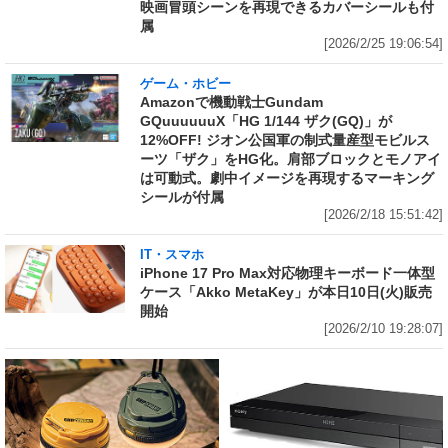
映画冒頭シーンを再現できるカバーシールも付
属
[2026/2/25 19:06:54]
ゲーム・ホビー
Amazonで機動戦士Gundam
GQuuuuuuX「HG 1/144 ザク(GQ)」が
12%OFF! ジオン公国軍の制式量産型モビルス
ーツ「ザク」をHG化。肩部ブロックとモノアイ
は可動式。劇中イメージを再現するマーキング
シールが付属
[2026/2/18 15:51:42]
IT・スマホ
iPhone 17 Pro Max対応物理キーボード一体型
ケース「Akko MetaKey」が本日10日(火)販売
開始
[2026/2/10 19:28:07]