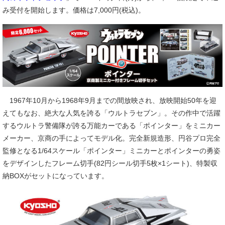
み受付を開始します。価格は7,000円(税込)。
1967年10月から1968年9月までの間放映され、放映開始50年を迎
えてもなお、絶大な人気を誇る「ウルトラセブン」。その作中で活躍
するウルトラ警備隊が誇る万能カーである「ポインター」をミニカー
メーカー、京商の手によってモデル化。完全新規造形、円谷プロ完全
監修となる1/64スケール「ポインター」ミニカーとポインターの勇姿
をデザインしたフレーム切手(82円シール切手5枚×1シート)、特製収
納BOXがセットになっています。