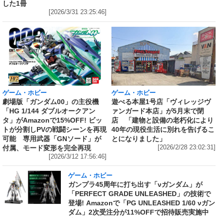
した1冊
[2026/3/31 23:25:46]
ゲーム・ホビー
ゲーム・ホビー
劇場版「ガンダム00」の主役機
遊べる本屋1号店「ヴィレッジヴ
「HG 1/144 ダブルオークアン
ァンガード本店」が5月末で閉
タ」がAmazonで15%OFF! ビッ
店 「建物と設備の老朽化により
トが分割しPVの戦闘シーンを再現
40年の現役生活に別れを告げるこ
可能 専用武器「GNソード」が
とになりました」
付属、モード変形を完全再現
[2026/2/28 23:02:31]
[2026/3/12 17:56:46]
ゲーム・ホビー
ガンプラ45周年に打ち出す「νガンダム」が
「PERFECT GRADE UNLEASHED」の技術で
登場! Amazonで「PG UNLEASHED 1/60 νガン
ダム」2次受注分が11%OFFで招待販売実施中