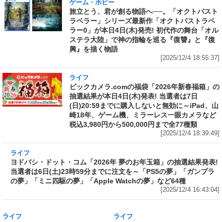
ゲーム・ホビー
旅立とう、君が創る物語へ──。「オクトパスト
ラベラー」シリーズ最新作「オクトパストラベ
ラー0」が本日4日(木)発売! 初代作の舞台「オル
ステラ大陸」で神の指輪を巡る『復讐』と『復
興』を描く物語
[2025/12/4 18:55:37]
ライフ
ビックカメラ.comの福袋「2026年新春福箱」の
抽選結果が本日4日(木)発表! 当選者は7日
(日)20:59までに購入しないと無効に～iPad、山
崎18年、ゲーム機、ミラーレス一眼カメラなど
税込3,980円から500,000円まで全77種類
[2025/12/4 18:39:49]
ライフ
ヨドバシ・ドット・コム「2026年 夢のお年玉
箱」の抽選結果発表! 当選者は6日(土)23時59分
までに注文を～「PS5の夢」「ガンプラの夢」
「ミニ四駆の夢」「Apple Watchの夢」など64
種
[2025/12/4 16:43:04]