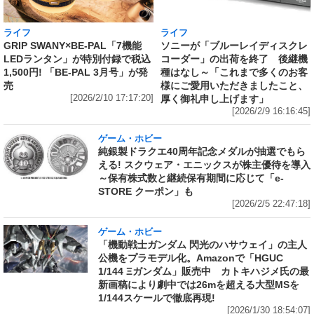
ライフ
ライフ
GRIP SWANY×BE-PAL「7機能
ソニーが「ブルーレイディスクレ
LEDランタン」が特別付録で税込
コーダー」の出荷を終了 後継機
1,500円! 「BE-PAL 3月号」が発
種はなし～「これまで多くのお客
売
様にご愛用いただきましたこと、
[2026/2/10 17:17:20]
厚く御礼申し上げます」
[2026/2/9 16:16:45]
ゲーム・ホビー
純銀製ドラクエ40周年記念メダルが抽選でもら
える! スクウェア・エニックスが株主優待を導入
～保有株式数と継続保有期間に応じて「e-
STORE クーポン」も
[2026/2/5 22:47:18]
ゲーム・ホビー
「機動戦士ガンダム 閃光のハサウェイ」の主人
公機をプラモデル化。Amazonで「HGUC
1/144 Ξガンダム」販売中 カトキハジメ氏の最
新画稿により劇中では26mを超える大型MSを
1/144スケールで徹底再現!
[2026/1/30 18:54:07]