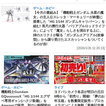
ゲーム・ホビー
【今月の素組み】「機動戦士ガンダム 水星の魔
女」の主人公スレッタ・マーキュリーが終盤に
搭乗した「HG 1/144 ガンダムキャリバーン」を
組む! 長尺の携行火器「バリアブルロッドライフ
ル」によって「魔女」らしさを演出する上に、
姉のエリクトが駆る「ガンダムエアリアル(改修
型)」から譲り受けたエスカッシャンもついてく
るのが吉!
[2026/1/26 11:20:13]
ライフ
ゲーム・ホビー
ヨドバシカメラ各店が明日の元日
機動戦士Gundam
8時から「初売り」開催! 「夢のお
GQuuuuuuX「HG 1/144 エグザ
年玉箱」を数量限定販売～プロカ
ベ専用ギャン(ハクジ装備)」を
メラマンによる無料「新春記念撮
Amazonで販売 肘の一軸関節や