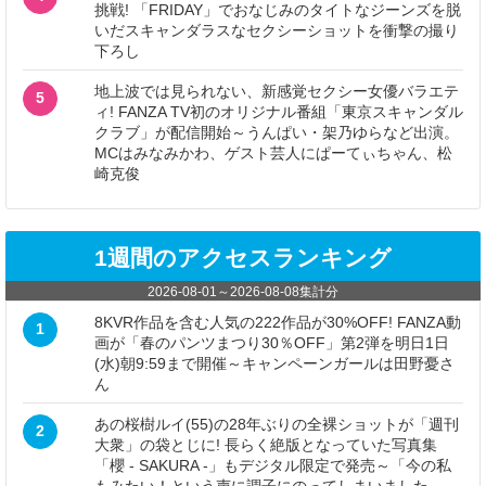
挑戦! 「FRIDAY」でおなじみのタイトなジーンズを脱
いだスキャンダラスなセクシーショットを衝撃の撮り
下ろし
地上波では見られない、新感覚セクシー女優バラエテ
5
ィ! FANZA TV初のオリジナル番組「東京スキャンダル
クラブ」が配信開始～うんぱい・架乃ゆらなど出演。
MCはみなみかわ、ゲスト芸人にぱーてぃちゃん、松
崎克俊
1週間のアクセスランキング
2026-08-01
～
2026-08-08
集計分
8KVR作品を含む人気の222作品が30%OFF! FANZA動
1
画が「春のパンツまつり30％OFF」第2弾を明日1日
(水)朝9:59まで開催～キャンペーンガールは田野憂さ
ん
あの桜樹ルイ(55)の28年ぶりの全裸ショットが「週刊
2
大衆」の袋とじに! 長らく絶版となっていた写真集
「櫻 - SAKURA -」もデジタル限定で発売～「今の私