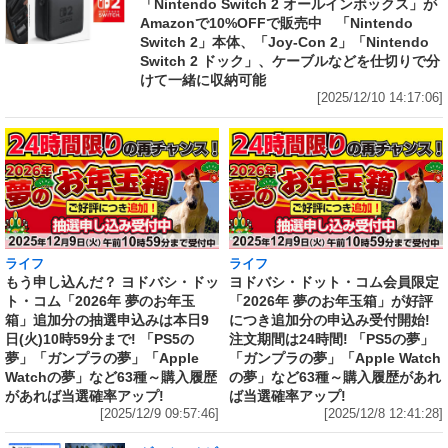
「Nintendo Switch 2 オールインボックス」が
Amazonで10%OFFで販売中 「Nintendo
Switch 2」本体、「Joy-Con 2」「Nintendo
Switch 2 ドック」、ケーブルなどを仕切りで分
けて一緒に収納可能
[2025/12/10 14:17:06]
ライフ
ライフ
もう申し込んだ？ ヨドバシ・ドッ
ヨドバシ・ドット・コム会員限定
ト・コム「2026年 夢のお年玉
「2026年 夢のお年玉箱」が好評
箱」追加分の抽選申込みは本日9
につき追加分の申込み受付開始!
日(火)10時59分まで! 「PS5の
注文期間は24時間! 「PS5の夢」
夢」「ガンプラの夢」「Apple
「ガンプラの夢」「Apple Watch
Watchの夢」など63種～購入履歴
の夢」など63種～購入履歴があれ
があれば当選確率アップ!
ば当選確率アップ!
[2025/12/9 09:57:46]
[2025/12/8 12:41:28]