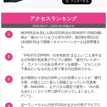
アクセスランキング
2026-08-07
～
2026-08-08
集計分
8KVR作品を含む人気の222作品が30%OFF! FANZA動
1
画が「春のパンツまつり30％OFF」第2弾を明日1日
(水)朝9:59まで開催～キャンペーンガールは田野憂さ
ん
「FRUITS ZIPPER」の水色担当“まなふぃ”こと真中ま
2
なが待望の初水着グラビアに挑戦! 「週刊プレイボー
イ」でメリハリのある美ボディを披露～「ビキニとか
下着みたいなものを人前で着るのは初めてかも」
あの桜樹ルイ(55)の28年ぶりの全裸ショットが「週刊
3
大衆」の袋とじに! 長らく絶版となっていた写真集
「櫻 - SAKURA -」もデジタル限定で発売～「今の私
もみたい！という声に調子にのってしまいました
(^◇^;)」
ぱーてぃーちゃんの信子(31)がまさかの初グラビアに
4