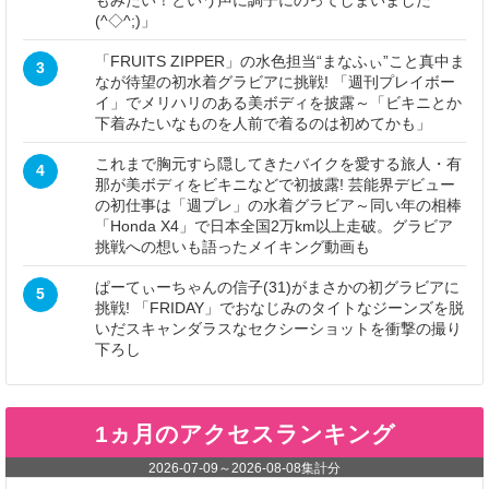
もみたい！という声に調子にのってしまいました
(^◇^;)」
「FRUITS ZIPPER」の水色担当“まなふぃ”こと真中ま
3
なが待望の初水着グラビアに挑戦! 「週刊プレイボー
イ」でメリハリのある美ボディを披露～「ビキニとか
下着みたいなものを人前で着るのは初めてかも」
これまで胸元すら隠してきたバイクを愛する旅人・有
4
那が美ボディをビキニなどで初披露! 芸能界デビュー
の初仕事は「週プレ」の水着グラビア～同い年の相棒
「Honda X4」で日本全国2万km以上走破。グラビア
挑戦への想いも語ったメイキング動画も
ぱーてぃーちゃんの信子(31)がまさかの初グラビアに
5
挑戦! 「FRIDAY」でおなじみのタイトなジーンズを脱
いだスキャンダラスなセクシーショットを衝撃の撮り
下ろし
1ヵ月のアクセスランキング
2026-07-09
～
2026-08-08
集計分