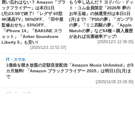
ライフ
ライフ
買い忘れはない？ Amazon「ブラ
もう申し込んだ？ ヨドバシ・ドッ
ックフライデー」は本日1日
ト・コム会員限定「2026年 夢の
(月)23:59で終了! 「レグザ 65型
お年玉箱」の抽選受付は本日1日
4K液晶TV」56%OFF、「田中屋
(月)まで! 「PS5の夢」「ガンプラ
監修おせち」53%OFF、
の夢」「ミニ四駆の夢」「Apple
「iPhone 14」「BAKUNE スウ
Watchの夢」など64種～購入履歴
ェット」「Anker Soundcore
があれば当選確率アップ!
Liberty 5」も安い!
[2025/12/1 12:38:25]
[2025/12/1 22:52:37]
IT・スマホ
1億曲を聴き放題の定額音楽配信「Amazon
Music Unlimited」が3カ月無料! 「Amazon ブ
ラックフライデー 2025」は明日1日(月)まで
[2025/11/30 23:28:35]