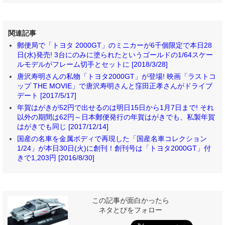
関連記事
郵便局で「トヨタ 2000GT」のミニカーが6千個限定で本日28
日(水)発売! 3台にのみに塗られたというゴールドの1/64スケー
ルモデルがフレーム切手とセットに [2018/3/28]
唐沢寿明さんの私物「トヨタ2000GT」が登場! 映画「ラストコ
ップ THE MOVIE」で唐沢寿明さんと窪田正孝さんがドライブ
デート [2017/5/17]
年賀はがきが52円で出せるのは明日15日から1月7日まで! それ
以外の期間は62円～日本郵便発行の年賀はがきでも、私製年賀
はがきでも同じ [2017/12/14]
国産の名車を金属ボディで再現した「国産名車コレクション
1/24」が本日30日(火)に創刊！創刊号は「トヨタ2000GT」付
きで1,203円 [2016/8/30]
この記事が面白かったら
ネタとぴをフォロー