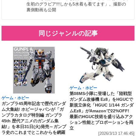
生初のグラビア!!!しかも5水着も着てます」。撮影の
裏側動画も公開
同じジャンルの記事
ゲーム・ホビー
第08MS小隊に登場した「陸戦型
ゲーム・ホビー
ガンダム改修機 Ez8」をHGUCで
ガンプラ45周年記念で歴代ガンダ
新規立体化「HGUC 1/144 ガンダ
ム大集結! ホビージャパンが「ガ
ムEz8」がAmazonで22%OFF!
ンプラカタログ特別編 ガンプラ
最新のHGUC技術を盛り込みアク
45th 歴代アニメのガンダム集
ション性能とプロポーションを両
結!」を本日31日(火)発売～ガンプ
立
ラ史のこれまでとこれからを網羅
[2026/3/13 17:46:45]