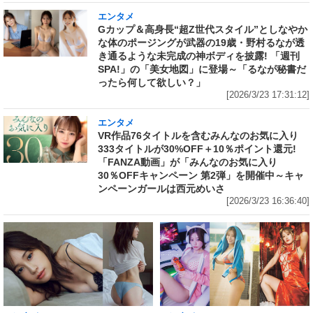
エンタメ
Gカップ＆高身長“超Z世代スタイル”としなやか
な体のポージングが武器の19歳・野村るなが透
き通るような未完成の神ボディを披露! 「週刊
SPA!」の「美女地図」に登場～「るなが秘書だ
ったら何して欲しい？」
[2026/3/23 17:31:12]
エンタメ
VR作品76タイトルを含むみんなのお気に入り
333タイトルが30%OFF＋10％ポイント還元!
「FANZA動画」が「みんなのお気に入り
30％OFFキャンペーン 第2弾」を開催中～キャ
ンペーンガールは西元めいさ
[2026/3/23 16:36:40]