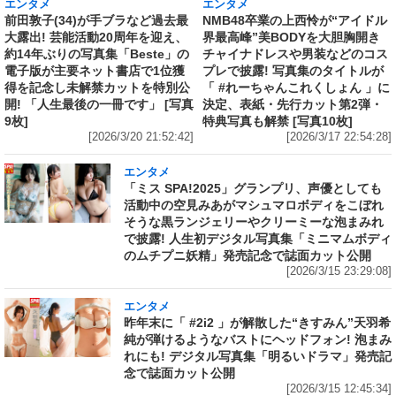
エンタメ
エンタメ
前田敦子(34)が手ブラなど過去最
NMB48卒業の上西怜が“アイドル
大露出! 芸能活動20周年を迎え、
界最高峰”美BODYを大胆胸開き
約14年ぶりの写真集「Beste」の
チャイナドレスや男装などのコス
電子版が主要ネット書店で1位獲
プレで披露! 写真集のタイトルが
得を記念し未解禁カットを特別公
「 #れーちゃんこれくしょん 」に
開! 「人生最後の一冊です」 [写真
決定、表紙・先行カット第2弾・
9枚]
特典写真も解禁 [写真10枚]
[2026/3/20 21:52:42]
[2026/3/17 22:54:28]
エンタメ
「ミス SPA!2025」グランプリ、声優としても
活動中の空見みあがマシュマロボディをこぼれ
そうな黒ランジェリーやクリーミーな泡まみれ
で披露! 人生初デジタル写真集「ミニマムボディ
のムチプニ妖精」発売記念で誌面カット公開
[2026/3/15 23:29:08]
エンタメ
昨年末に「 #2i2 」が解散した“きすみん”天羽希
純が弾けるようなバストにヘッドフォン! 泡まみ
れにも! デジタル写真集「明るいドラマ」発売記
念で誌面カット公開
[2026/3/15 12:45:34]