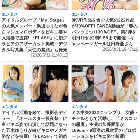
エンタメ
エンタメ
アイドルグループ「My_Stage」
8KVR作品を含む人気の222作品
の人気メンバー・浜辺ゆりなが色
が30%OFF! FANZA動画が「春の
白マシュマロボディをビキニ姿や
パンツまつり30％OFF」第2弾を
入浴姿で披露! 「FLASH」に初グ
明日1日(水)朝9:59まで開催～キ
ラビアのアザーカット掲載～デジ
ャンペーンガールは田野憂さん
タル写真集「天使の素顔」も発売
[2026/3/31 19:47:11]
[2026/3/31 21:40:12]
エンタメ
エンタメ
アイドル活動を経て、撮影会デビ
ミス中央2022グランプリ、女優・
ュー、「オールスター後夜祭」に
モデルとして活動し、「ミスコン
白ビキニ姿で出演して話題になっ
の悪魔」主演の加藤愛梨が
た五木ゆうりが白ビキニやメガネ
169cm・9頭身の異次元のプロポ
姿などを披露! 「FLASH」で初め
ーションをビキニ姿で披露!