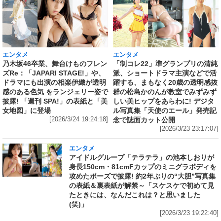
エンタメ
エンタメ
乃木坂46卒業、舞台けものフレン
「制コレ22」準グランプリの清純
ズRe：「JAPARI STAGE!」や、
派、ショートドラマ主演などで活
ドラマにも出演の相楽伊織が透明
躍する、まもなく20歳の透明感抜
感のある色気 をランジェリー姿で
群の松島かのんが教室でみずみず
披露! 「週刊 SPA!」の表紙と「美
しい美ヒップをあらわに! デジタ
女地図」に登場
ル写真集「天使のエール」発売記
[2026/3/24 19:24:18]
念で誌面カット公開
[2026/3/23 23:17:07]
エンタメ
アイドルグループ「テラテラ」の池本しおりが
身長150cm・81cmFカップのミニグラボディを
攻めたポーズで披露! 約2年ぶりの“大胆”写真集
の表紙＆裏表紙が解禁～「スケスケで初めて見
たときには、なんだこれは？と思いました
(笑)」
[2026/3/23 19:22:40]