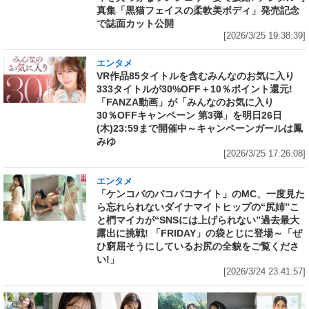
真集「黒猫フェイスの柔軟美ボディ」発売記念
で誌面カット公開
[2026/3/25 19:38:39]
エンタメ
VR作品85タイトルを含むみんなのお気に入り
333タイトルが30%OFF＋10％ポイント還元!
「FANZA動画」が「みんなのお気に入り
30％OFFキャンペーン 第3弾」を明日26日
(木)23:59まで開催中～キャンペーンガールは鳳
みゆ
[2026/3/25 17:26:08]
エンタメ
「ケンコバのバコバコナイト」のMC、一度見た
ら忘れられないダイナマイトヒップの“尻姉”こ
と椚マイカが“SNSには上げられない”過去最大
露出に挑戦! 「FRIDAY」の袋とじに登場～「ぜ
ひ窮屈そうにしているお尻の全貌をご覧くださ
い!」
[2026/3/24 23:41:57]