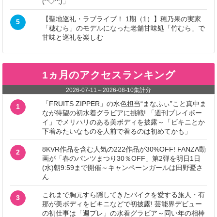
(^◇^;)」
【聖地巡礼・ラブライブ！ 1期（1）】穂乃果の実家
5
「穂むら」のモデルになった老舗甘味処「竹むら」で
甘味と巡礼を楽しむ
1ヵ月のアクセスランキング
2026-07-11
～
2026-08-10
集計分
「FRUITS ZIPPER」の水色担当“まなふぃ”こと真中ま
1
なが待望の初水着グラビアに挑戦! 「週刊プレイボー
イ」でメリハリのある美ボディを披露～「ビキニとか
下着みたいなものを人前で着るのは初めてかも」
8KVR作品を含む人気の222作品が30%OFF! FANZA動
2
画が「春のパンツまつり30％OFF」第2弾を明日1日
(水)朝9:59まで開催～キャンペーンガールは田野憂さ
ん
これまで胸元すら隠してきたバイクを愛する旅人・有
3
那が美ボディをビキニなどで初披露! 芸能界デビュー
の初仕事は「週プレ」の水着グラビア～同い年の相棒