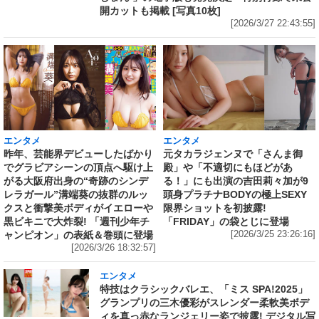
開カットも掲載 [写真10枚]
[2026/3/27 22:43:55]
エンタメ
エンタメ
昨年、芸能界デビューしたばかり
元タカラジェンヌで「さんま御
でグラビアシーンの頂点へ駆け上
殿」や「不適切にもほどがあ
がる大阪府出身の“奇跡のシンデ
る！」にも出演の吉田莉々加が9
レラガール”溝端葵の抜群のルッ
頭身プラチナBODYの極上SEXY
クスと衝撃美ボディがイエローや
限界ショットを初披露!
黒ビキニで大炸裂! 「週刊少年チ
「FRIDAY」の袋とじに登場
ャンピオン」の表紙＆巻頭に登場
[2026/3/25 23:26:16]
[2026/3/26 18:32:57]
エンタメ
特技はクラシックバレエ、「ミス SPA!2025」
グランプリの三木優彩がスレンダー柔軟美ボデ
ィを真っ赤なランジェリー姿で披露! デジタル写