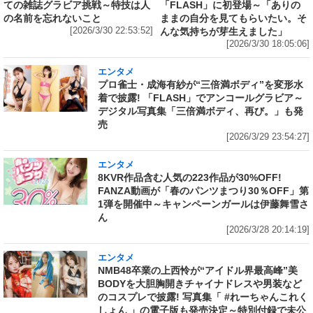
ての雑誌グラビア挑戦～特技は人
「FLASH」に初登場～「ありの
の名前を忘れないこと
ままの自分を見てもらいたい。そ
[2026/3/30 22:53:52]
んな気持ちが芽生えました」
[2026/3/30 18:05:06]
エンタメ
プロ雀士・成海有紗が“三倍満ボディ”を変形水
着で披露! 「FLASH」でアンコールグラビア～
デジタル写真集「三倍満ボディ、再び。」も発
売
[2026/3/29 23:54:27]
エンタメ
8KVR作品含む人気の223作品が30%OFF!
FANZA動画が「春のパンツまつり30％OFF」第
1弾を開催中～キャンペーンガールは伊藤舞雪さ
ん
[2026/3/28 20:14:19]
エンタメ
NMB48卒業の上西怜が“アイドル界最高峰”美
BODYを大胆胸開きチャイナドレスや男装など
のコスプレで披露! 写真集「 #れーちゃんこれく
しょん 」の電子版も発売決定～特別付録で未公