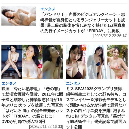
エンタメ
「バンドリ！」声優のビジュアルクイーン・志
崎樺音が自身初となるランジェリーカットも披
露! 最上級の肢体を惜しみなく魅せた1st写真集
の先行イメージカットが「FRIDAY」に掲載
[2026/3/12 22:36:14]
エンタメ
エンタメ
映画「冷たい熱帯魚」「恋の罪」
ミス SPA!2025グランプリ獲得、
で助演女優賞を受賞、2011年に園
歯科衛生士としての顔も持ち、コ
子温と結婚した神楽坂恵(44)が15
スプレイヤー＆撮影会モデルとし
年ぶりにIカップを披露した写真集
て活動中のるかが沖縄で豊満なバ
「はだいろ 遙」の完全未発表カッ
ストの白ビキニ姿を披露! 泡まみ
トが「FRIDAY」の袋とじに!
れにも! デジタル写真集「美ボデ
DVDが付録で税込780円
ィ歯科衛生士」発売記念で誌面カ
[2026/3/11 22:16:33]
ット公開