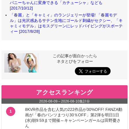
バニーちゃんに変身できる「カチューシャ」なども
[2017/10/12]
「春麗」と「キャミィ」のランジェリーが登場! 「春麗モデ
ル」は光沢感あるサテン生地にゴールド刺繍がセクシー、「キ
ャミィモデル」はモスグリーンにレッドパイピングがスポーテ
ィー [2017/8/28]
この記事が面白かったら
ネタとぴをフォロー
アクセスランキング
2026-08-09
～
2026-08-10
集計分
8KVR作品を含む人気の222作品が30%OFF! FANZA動
1
画が「春のパンツまつり30％OFF」第2弾を明日1日
(水)朝9:59まで開催～キャンペーンガールは田野憂さ
ん