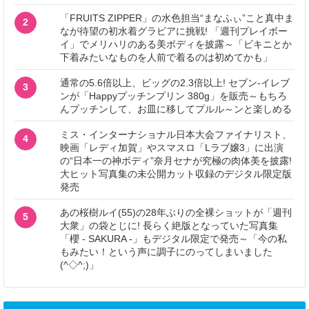
「FRUITS ZIPPER」の水色担当“まなふぃ”こと真中ま
2
なが待望の初水着グラビアに挑戦! 「週刊プレイボー
イ」でメリハリのある美ボディを披露～「ビキニとか
下着みたいなものを人前で着るのは初めてかも」
通常の5.6倍以上、ビッグの2.3倍以上! セブン‐イレブ
3
ンが「Happyプッチンプリン 380g」を販売～もちろ
んプッチンして、お皿に移してプルル～ンと楽しめる
ミス・インターナショナル日本大会ファイナリスト、
4
映画「レディ加賀」やスマスロ「Lラブ嬢3」に出演
の“日本一の神ボディ”奈月セナが究極の肉体美を披露!
大ヒット写真集の未公開カット収録のデジタル限定版
発売
あの桜樹ルイ(55)の28年ぶりの全裸ショットが「週刊
5
大衆」の袋とじに! 長らく絶版となっていた写真集
「櫻 - SAKURA -」もデジタル限定で発売～「今の私
もみたい！という声に調子にのってしまいました
(^◇^;)」