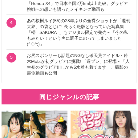
「Honda X4」で日本全国2万km以上走破。グラビア
挑戦への想いも語ったメイキング動画も
あの桜樹ルイ(55)の28年ぶりの全裸ショットが「週刊
4
大衆」の袋とじに! 長らく絶版となっていた写真集
「櫻 - SAKURA -」もデジタル限定で発売～「今の私
もみたい！という声に調子にのってしまいました
(^◇^;)」
お尻スポンサーも話題のNGなし破天荒アイドル・鈴
5
木Mob.が初グラビアに挑戦! 「週プレ」に登場～「人
生初のグラビア!!!しかも5水着も着てます」。撮影の
裏側動画も公開
同じジャンルの記事