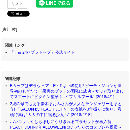
リスト
[古川 敦]
関連リンク
「The 24/7ブラトップ」公式サイト
関連記事
Bカップはデラウェア、E・Fは巨峰使用! ピーチ・ジョンが世
界初のもぎたて「果実のブラ」の開発に成功～サッと取り出し
てスマートにビタミン補給 [エイプリルフール] [2018/4/1]
2児の母でもある優木まおみさんが大人なランジェリーをまと
う! 「SALON by PEACH JOHN」の表紙を3年振りに飾り、巻
頭特集は“大人の中に眠る少女へ” [2018/2/15]
ハンコックやしらほしになりきれるブラセットが再入荷!
PEACH JOHNがHALLOWEENにぴったりのコスプレを提案～