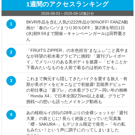
1週間のアクセスランキング
2026-08-03
～
2026-08-10
集計分
8KVR作品を含む人気の222作品が30%OFF! FANZA動
1
画が「春のパンツまつり30％OFF」第2弾を明日1日
(水)朝9:59まで開催～キャンペーンガールは田野憂さ
ん
「FRUITS ZIPPER」の水色担当“まなふぃ”こと真中ま
2
なが待望の初水着グラビアに挑戦! 「週刊プレイボー
イ」でメリハリのある美ボディを披露～「ビキニとか
下着みたいなものを人前で着るのは初めてかも」
これまで胸元すら隠してきたバイクを愛する旅人・有
3
那が美ボディをビキニなどで初披露! 芸能界デビュー
の初仕事は「週プレ」の水着グラビア～同い年の相棒
「Honda X4」で日本全国2万km以上走破。グラビア
挑戦への想いも語ったメイキング動画も
あの桜樹ルイ(55)の28年ぶりの全裸ショットが「週刊
4
大衆」の袋とじに! 長らく絶版となっていた写真集
「櫻 - SAKURA -」もデジタル限定で発売～「今の私
もみたい！という声に調子にのってしまいました