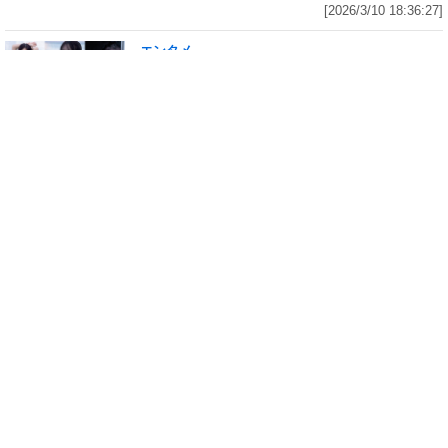
[2026/3/10 18:36:27]
エンタメ
修学旅行の3日前に“下着案件”で高校退学、あ
の“悲運の事件”のヒロイン、N高卒業のちーま
きが“たわわなボディ”を紐パン純白ビキニで披
露! 「週刊 SPA!」の表紙と美女地図に登場
[2026/3/8 23:18:57]
エンタメ
「メイビーME」のピンク色担当、アイドル界の
超新星・桜井ももが桃肌のド迫力ボディをラン
ジェリー姿で披露! 「週刊 SPA!」のグラビア界
の次世代スターを発掘する「美女検索」に登場
[2026/3/7 14:00:51]
エンタメ
「子宮恋愛」出演、「水ダウ」でクロちゃんを
悩殺しまくった、理系大学卒業・脱サラグラド
ル山田かな(30)が柔肌Gカップを様々な経験をし
てきたからこそ生々しく披露! 「週刊 SPA!」の
グラビアン魂に初登場
[2026/3/6 23:15:18]