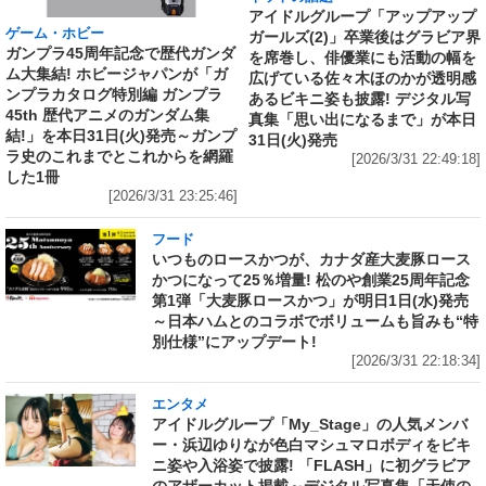
アイドルグループ「アップアップ
ゲーム・ホビー
ガールズ(2)」卒業後はグラビア界
ガンプラ45周年記念で歴代ガンダ
を席巻し、俳優業にも活動の幅を
ム大集結! ホビージャパンが「ガ
広げている佐々木ほのかが透明感
ンプラカタログ特別編 ガンプラ
あるビキニ姿も披露! デジタル写
45th 歴代アニメのガンダム集
真集「思い出になるまで」が本日
結!」を本日31日(火)発売～ガンプ
31日(火)発売
ラ史のこれまでとこれからを網羅
[2026/3/31 22:49:18]
した1冊
[2026/3/31 23:25:46]
フード
いつものロースかつが、カナダ産大麦豚ロース
かつになって25％増量! 松のや創業25周年記念
第1弾「大麦豚ロースかつ」が明日1日(水)発売
～日本ハムとのコラボでボリュームも旨みも“特
別仕様”にアップデート!
[2026/3/31 22:18:34]
エンタメ
アイドルグループ「My_Stage」の人気メンバ
ー・浜辺ゆりなが色白マシュマロボディをビキ
ニ姿や入浴姿で披露! 「FLASH」に初グラビア
のアザーカット掲載～デジタル写真集「天使の