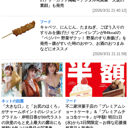
素顔」も発売
[2026/3/31 21:40:12]
フード
キャベツ、にんじん、たまねぎ、ごぼう入りの
すりみを揚げた! セブン‐イレブンが84kcalの
「ベジバー 野菜ザクッ！ 野菜のすり身揚げ」を
発売～腹がすいた時のおやつ、お酒のおつまみ
などにオススメ
[2026/3/31 21:11:59]
ネットの話題
フード
「大きな口」と「お尻のほくろ」
不二家洋菓子店の「プレミアムシ
がチャームポイントのレジェンド
ョートケーキ」＆「プレミアムチ
グラドル・岸明日香が30代ラスト
ョコ生ケーキ」が半額! 明日1日
の決意のもと史上最大の露出にも
(水)から3日間限定～お得な応援価
挑戦! 5年ぶり5冊目の写真集
格商品も販売中