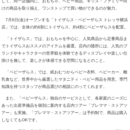
して、同一店舗内に、おもちゃ、ベビー用品、キッズ・ファミリー向
けの商品を取り揃え、ワンストップで買い物ができるのが魅力。
7月6日(金)オープンする「トイザらス・ベビーザらス トレッサ横浜
店」では、全体の約6割にトイザらス、約4割にベビーザらスを配置。
「トイザらス」では、おもちゃを中心に、人気商品から定番商品ま
でトイザらスおススメのアイテムを厳選。店内の随所には、人気のブ
ランドやキャラクターの世界観を体験できるディスプレイや楽しい仕
掛けを施して、楽しさが体感できる空間になるとのこと。
「ベビーザらス」では、紙おむつからベビー衣料、ベビーカー、離
乳食など、世界中から厳選したマタニティ・ベビー用品を用意。専門
知識を持つスタッフが商品選びの相談にのってくれます。
また、「ベビーザらス」独自のサービスとして、各家庭のニーズに
あった出産準備品を個別に案内する店内ツアー「プレママ・ストアツ
アー」も実施。「プレママ・ストアツアー」は予約制で、商品は購入
しなくてもOKです。