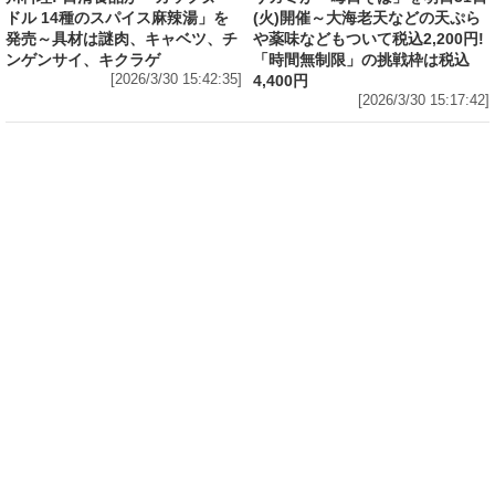
ドル 14種のスパイス麻辣湯」を
(火)開催～大海老天などの天ぷら
発売～具材は謎肉、キャベツ、チ
や薬味などもついて税込2,200円!
ンゲンサイ、キクラゲ
「時間無制限」の挑戦枠は税込
[2026/3/30 15:42:35]
4,400円
[2026/3/30 15:17:42]
フード
熱湯5分でふっくら白ご飯! カレーや納豆、牛丼
の具も余裕で入ってお皿いらずの新提案! 「日清
ふっくら釜炊き ごはん」が本日30日(月)発売～
常温で1年保存可能。電子レンジがないオフィス
やアウトドアでも活用できる!
[2026/3/30 14:17:14]
ライフ
Amazon日替わりセール本日の5選! P&Gの香り
付けビーズ「レノアオードリュクス イノセント
リリー＆ジャスミンの香り 詰め替え 920mL」
は27%OFF、アイリスオーヤマ「防災セット 1
人用31点」は32%OFFなど
[2026/3/30 14:06:08]
フード