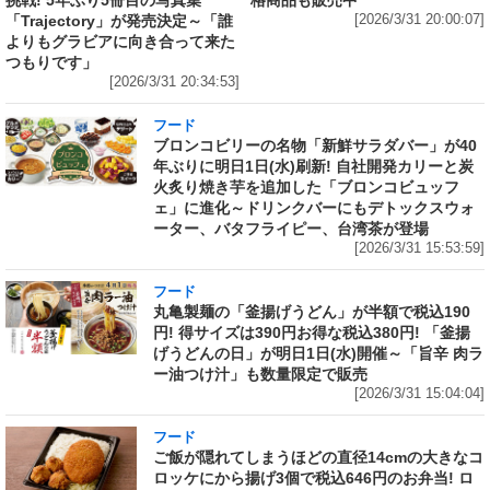
「Trajectory」が発売決定～「誰
[2026/3/31 20:00:07]
よりもグラビアに向き合って来た
つもりです」
[2026/3/31 20:34:53]
フード
ブロンコビリーの名物「新鮮サラダバー」が40
年ぶりに明日1日(水)刷新! 自社開発カリーと炭
火炙り焼き芋を追加した「ブロンコビュッフ
ェ」に進化～ドリンクバーにもデトックスウォ
ーター、バタフライピー、台湾茶が登場
[2026/3/31 15:53:59]
フード
丸亀製麺の「釜揚げうどん」が半額で税込190
円! 得サイズは390円お得な税込380円! 「釜揚
げうどんの日」が明日1日(水)開催～「旨辛 肉ラ
ー油つけ汁」も数量限定で販売
[2026/3/31 15:04:04]
フード
ご飯が隠れてしまうほどの直径14cmの大きなコ
ロッケにから揚げ3個で税込646円のお弁当! ロ