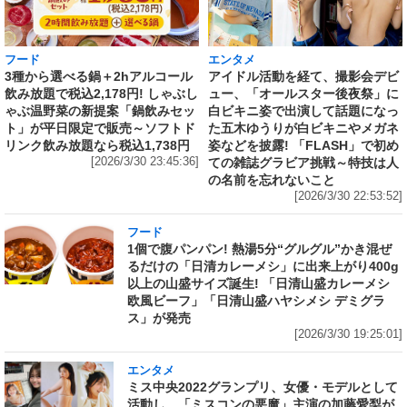
フード
エンタメ
3種から選べる鍋＋2hアルコール
アイドル活動を経て、撮影会デビ
飲み放題で税込2,178円! しゃぶし
ュー、「オールスター後夜祭」に
ゃぶ温野菜の新提案「鍋飲みセッ
白ビキニ姿で出演して話題になっ
ト」が平日限定で販売～ソフトド
た五木ゆうりが白ビキニやメガネ
リンク飲み放題なら税込1,738円
姿などを披露! 「FLASH」で初め
[2026/3/30 23:45:36]
ての雑誌グラビア挑戦～特技は人
の名前を忘れないこと
[2026/3/30 22:53:52]
フード
1個で腹パンパン! 熱湯5分“グルグル”かき混ぜ
るだけの「日清カレーメシ」に出来上がり400g
以上の山盛サイズ誕生! 「日清山盛カレーメシ
欧風ビーフ」「日清山盛ハヤシメシ デミグラ
ス」が発売
[2026/3/30 19:25:01]
エンタメ
ミス中央2022グランプリ、女優・モデルとして
活動し、「ミスコンの悪魔」主演の加藤愛梨が