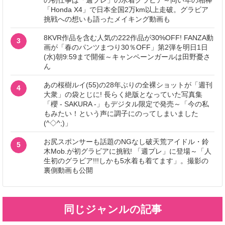
「Honda X4」で日本全国2万km以上走破。グラビア
挑戦への想いも語ったメイキング動画も
8KVR作品を含む人気の222作品が30%OFF! FANZA動
3
画が「春のパンツまつり30％OFF」第2弾を明日1日
(水)朝9:59まで開催～キャンペーンガールは田野憂さ
ん
あの桜樹ルイ(55)の28年ぶりの全裸ショットが「週刊
4
大衆」の袋とじに! 長らく絶版となっていた写真集
「櫻 - SAKURA -」もデジタル限定で発売～「今の私
もみたい！という声に調子にのってしまいました
(^◇^;)」
お尻スポンサーも話題のNGなし破天荒アイドル・鈴
5
木Mob.が初グラビアに挑戦! 「週プレ」に登場～「人
生初のグラビア!!!しかも5水着も着てます」。撮影の
裏側動画も公開
同じジャンルの記事