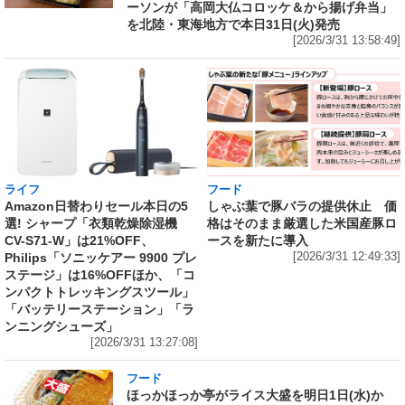
ーソンが「高岡大仏コロッケ＆から揚げ弁当」
を北陸・東海地方で本日31日(火)発売
[2026/3/31 13:58:49]
ライフ
フード
Amazon日替わりセール本日の5
しゃぶ葉で豚バラの提供休止 価
選! シャープ「衣類乾燥除湿機
格はそのまま厳選した米国産豚ロ
CV-S71-W」は21%OFF、
ースを新たに導入
Philips「ソニッケアー 9900 プレ
[2026/3/31 12:49:33]
ステージ」は16%OFFほか、「コ
ンパクトトレッキングスツール」
「バッテリーステーション」「ラ
ンニングシューズ」
[2026/3/31 13:27:08]
フード
ほっかほっか亭がライス大盛を明日1日(水)か