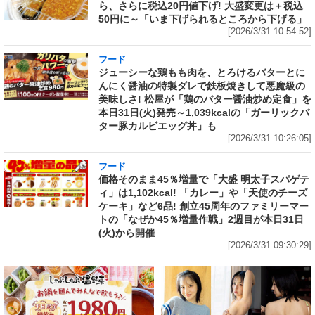
ら、さらに税込20円値下げ! 大盛変更は＋税込
50円に～「いま下げられるところから下げる」
[2026/3/31 10:54:52]
フード
ジューシーな鶏もも肉を、とろけるバターとに
んにく醤油の特製ダレで鉄板焼きして悪魔級の
美味しさ! 松屋が「鶏のバター醤油炒め定食」を
本日31日(火)発売～1,039kcalの「ガーリックバ
ター豚カルビエッグ丼」も
[2026/3/31 10:26:05]
フード
価格そのまま45％増量で「大盛 明太子スパゲテ
ィ」は1,102kcal! 「カレー」や「天使のチーズ
ケーキ」など6品! 創立45周年のファミリーマー
トの「なぜか45％増量作戦」2週目が本日31日
(火)から開催
[2026/3/31 09:30:29]