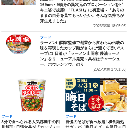
169cm・9頭身の異次元のプロポーションをビ
キニ姿で披露! 「FLASH」に初登場～「ありの
ままの自分を見てもらいたい。そんな気持ちが
芽生えました」
[2026/3/30 18:05:06]
フード
ラーメン山岡家監修で創業から変わらぬ伝統の
味を再現したカップ麺がさらに“濃くて旨い”ス
ープに! 日清が「ラーメン山岡家 醤油ラーメ
ン」をリニューアル発売～具材はチャーシュ
ー、ホウレンソウ、のり
[2026/3/30 17:01:58]
フード
フード
3分で食べられる人気沸騰中の四
自慢のそばが食べ放題! 和食麺処
川料理! 日清食品が「カップヌー
サガミが「晦日そば」を明日31日