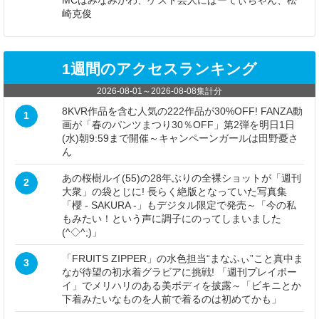
崎克俊
1週間のアクセスランキング
2026-08-01
～
2026-08-08
集計分
8KVR作品を含む人気の222作品が30%OFF! FANZA動
1
画が「春のパンツまつり30％OFF」第2弾を明日1日
(水)朝9:59まで開催～キャンペーンガールは田野憂さ
ん
あの桜樹ルイ(55)の28年ぶりの全裸ショットが「週刊
2
大衆」の袋とじに! 長らく絶版となっていた写真集
「櫻 - SAKURA -」もデジタル限定で発売～「今の私
もみたい！という声に調子にのってしまいました
(^◇^;)」
「FRUITS ZIPPER」の水色担当“まなふぃ”こと真中ま
3
なが待望の初水着グラビアに挑戦! 「週刊プレイボー
イ」でメリハリのある美ボディを披露～「ビキニとか
下着みたいなものを人前で着るのは初めてかも」