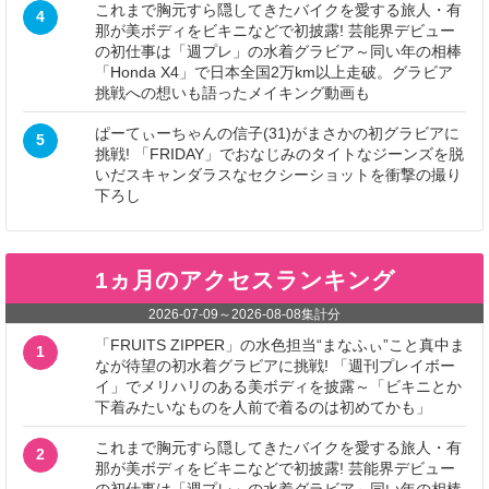
これまで胸元すら隠してきたバイクを愛する旅人・有
4
那が美ボディをビキニなどで初披露! 芸能界デビュー
の初仕事は「週プレ」の水着グラビア～同い年の相棒
「Honda X4」で日本全国2万km以上走破。グラビア
挑戦への想いも語ったメイキング動画も
ぱーてぃーちゃんの信子(31)がまさかの初グラビアに
5
挑戦! 「FRIDAY」でおなじみのタイトなジーンズを脱
いだスキャンダラスなセクシーショットを衝撃の撮り
下ろし
1ヵ月のアクセスランキング
2026-07-09
～
2026-08-08
集計分
「FRUITS ZIPPER」の水色担当“まなふぃ”こと真中ま
1
なが待望の初水着グラビアに挑戦! 「週刊プレイボー
イ」でメリハリのある美ボディを披露～「ビキニとか
下着みたいなものを人前で着るのは初めてかも」
これまで胸元すら隠してきたバイクを愛する旅人・有
2
那が美ボディをビキニなどで初披露! 芸能界デビュー
の初仕事は「週プレ」の水着グラビア～同い年の相棒