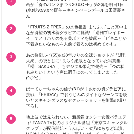
1
画が「春のパンツまつり30％OFF」第2弾を明日1日
(水)朝9:59まで開催～キャンペーンガールは田野憂さ
ん
「FRUITS ZIPPER」の水色担当“まなふぃ”こと真中ま
2
なが待望の初水着グラビアに挑戦! 「週刊プレイボー
イ」でメリハリのある美ボディを披露～「ビキニとか
下着みたいなものを人前で着るのは初めてかも」
あの桜樹ルイ(55)の28年ぶりの全裸ショットが「週刊
3
大衆」の袋とじに! 長らく絶版となっていた写真集
「櫻 - SAKURA -」もデジタル限定で発売～「今の私
もみたい！という声に調子にのってしまいました
(^◇^;)」
ぱーてぃーちゃんの信子(31)がまさかの初グラビアに
4
挑戦! 「FRIDAY」でおなじみのタイトなジーンズを脱
いだスキャンダラスなセクシーショットを衝撃の撮り
下ろし
地上波では見られない、新感覚セクシー女優バラエテ
5
ィ! FANZA TV初のオリジナル番組「東京スキャンダル
クラブ」が配信開始～うんぱい・架乃ゆらなど出演。
MCはみなみかわ、ゲスト芸人にぱーてぃちゃん、松