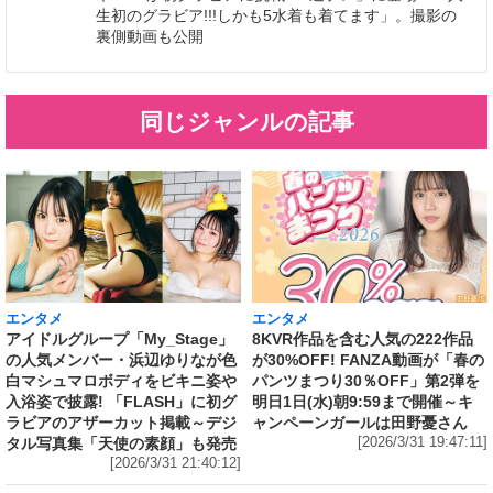
生初のグラビア!!!しかも5水着も着てます」。撮影の
裏側動画も公開
同じジャンルの記事
エンタメ
エンタメ
アイドルグループ「My_Stage」
8KVR作品を含む人気の222作品
の人気メンバー・浜辺ゆりなが色
が30%OFF! FANZA動画が「春の
白マシュマロボディをビキニ姿や
パンツまつり30％OFF」第2弾を
入浴姿で披露! 「FLASH」に初グ
明日1日(水)朝9:59まで開催～キ
ラビアのアザーカット掲載～デジ
ャンペーンガールは田野憂さん
タル写真集「天使の素顔」も発売
[2026/3/31 19:47:11]
[2026/3/31 21:40:12]