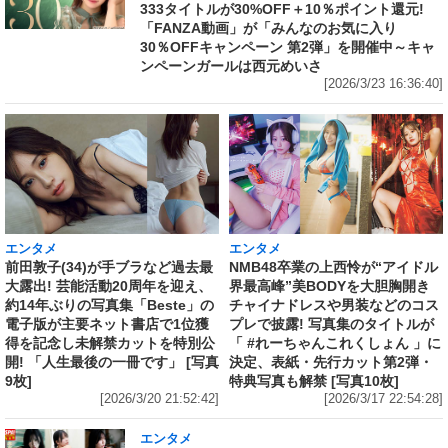
333タイトルが30%OFF＋10％ポイント還元!
「FANZA動画」が「みんなのお気に入り
30％OFFキャンペーン 第2弾」を開催中～キャ
ンペーンガールは西元めいさ
[2026/3/23 16:36:40]
エンタメ
エンタメ
前田敦子(34)が手ブラなど過去最
NMB48卒業の上西怜が“アイドル
大露出! 芸能活動20周年を迎え、
界最高峰”美BODYを大胆胸開き
約14年ぶりの写真集「Beste」の
チャイナドレスや男装などのコス
電子版が主要ネット書店で1位獲
プレで披露! 写真集のタイトルが
得を記念し未解禁カットを特別公
「 #れーちゃんこれくしょん 」に
開! 「人生最後の一冊です」 [写真
決定、表紙・先行カット第2弾・
9枚]
特典写真も解禁 [写真10枚]
[2026/3/20 21:52:42]
[2026/3/17 22:54:28]
エンタメ