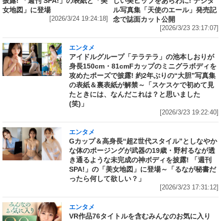
披露! 「週刊 SPA!」の表紙と「美
しい美ヒップをあらわに! デジタ
女地図」に登場
ル写真集「天使のエール」発売記
[2026/3/24 19:24:18]
念で誌面カット公開
[2026/3/23 23:17:07]
エンタメ
アイドルグループ「テラテラ」の池本しおりが
身長150cm・81cmFカップのミニグラボディを
攻めたポーズで披露! 約2年ぶりの“大胆”写真集
の表紙＆裏表紙が解禁～「スケスケで初めて見
たときには、なんだこれは？と思いました
(笑)」
[2026/3/23 19:22:40]
エンタメ
Gカップ＆高身長“超Z世代スタイル”としなやか
な体のポージングが武器の19歳・野村るなが透
き通るような未完成の神ボディを披露! 「週刊
SPA!」の「美女地図」に登場～「るなが秘書だ
ったら何して欲しい？」
[2026/3/23 17:31:12]
エンタメ
VR作品76タイトルを含むみんなのお気に入り