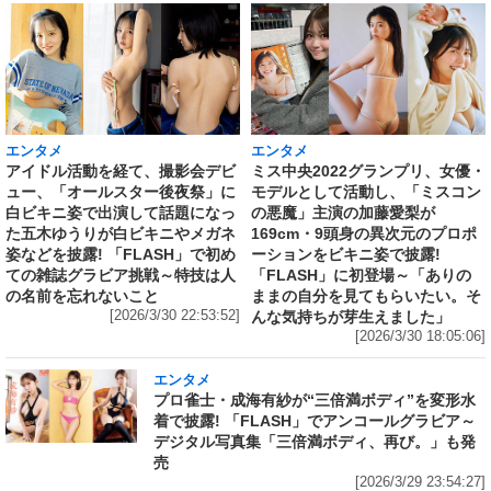
エンタメ
エンタメ
アイドル活動を経て、撮影会デビ
ミス中央2022グランプリ、女優・
ュー、「オールスター後夜祭」に
モデルとして活動し、「ミスコン
白ビキニ姿で出演して話題になっ
の悪魔」主演の加藤愛梨が
た五木ゆうりが白ビキニやメガネ
169cm・9頭身の異次元のプロポ
姿などを披露! 「FLASH」で初め
ーションをビキニ姿で披露!
ての雑誌グラビア挑戦～特技は人
「FLASH」に初登場～「ありの
の名前を忘れないこと
ままの自分を見てもらいたい。そ
[2026/3/30 22:53:52]
んな気持ちが芽生えました」
[2026/3/30 18:05:06]
エンタメ
プロ雀士・成海有紗が“三倍満ボディ”を変形水
着で披露! 「FLASH」でアンコールグラビア～
デジタル写真集「三倍満ボディ、再び。」も発
売
[2026/3/29 23:54:27]