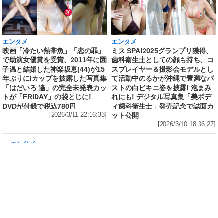
エンタメ
エンタメ
映画「冷たい熱帯魚」「恋の罪」
ミス SPA!2025グランプリ獲得、
で助演女優賞を受賞、2011年に園
歯科衛生士としての顔も持ち、コ
子温と結婚した神楽坂恵(44)が15
スプレイヤー＆撮影会モデルとし
年ぶりにIカップを披露した写真集
て活動中のるかが沖縄で豊満なバ
「はだいろ 遙」の完全未発表カッ
ストの白ビキニ姿を披露! 泡まみ
トが「FRIDAY」の袋とじに!
れにも! デジタル写真集「美ボデ
DVDが付録で税込780円
ィ歯科衛生士」発売記念で誌面カ
[2026/3/11 22:16:33]
ット公開
[2026/3/10 18:36:27]
エンタメ
修学旅行の3日前に“下着案件”で高校退学、あ
の“悲運の事件”のヒロイン、N高卒業のちーま
きが“たわわなボディ”を紐パン純白ビキニで披
露! 「週刊 SPA!」の表紙と美女地図に登場
[2026/3/8 23:18:57]
エンタメ
「メイビーME」のピンク色担当、アイドル界の