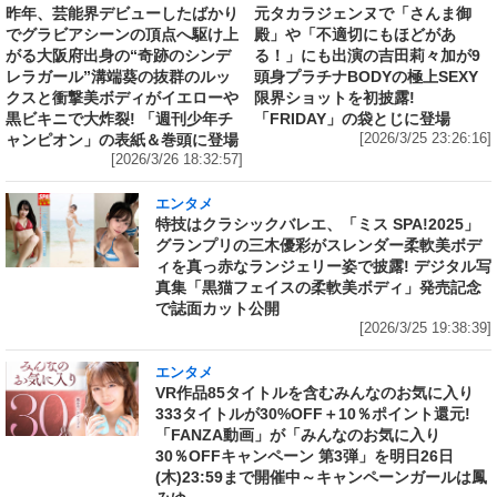
昨年、芸能界デビューしたばかり
元タカラジェンヌで「さんま御
でグラビアシーンの頂点へ駆け上
殿」や「不適切にもほどがあ
がる大阪府出身の“奇跡のシンデ
る！」にも出演の吉田莉々加が9
レラガール”溝端葵の抜群のルッ
頭身プラチナBODYの極上SEXY
クスと衝撃美ボディがイエローや
限界ショットを初披露!
黒ビキニで大炸裂! 「週刊少年チ
「FRIDAY」の袋とじに登場
ャンピオン」の表紙＆巻頭に登場
[2026/3/25 23:26:16]
[2026/3/26 18:32:57]
エンタメ
特技はクラシックバレエ、「ミス SPA!2025」
グランプリの三木優彩がスレンダー柔軟美ボデ
ィを真っ赤なランジェリー姿で披露! デジタル写
真集「黒猫フェイスの柔軟美ボディ」発売記念
で誌面カット公開
[2026/3/25 19:38:39]
エンタメ
VR作品85タイトルを含むみんなのお気に入り
333タイトルが30%OFF＋10％ポイント還元!
「FANZA動画」が「みんなのお気に入り
30％OFFキャンペーン 第3弾」を明日26日
(木)23:59まで開催中～キャンペーンガールは鳳