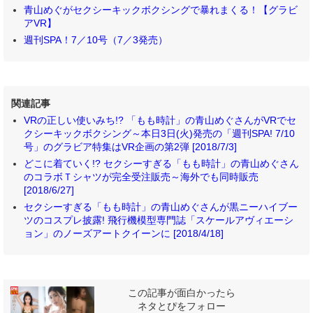
青山めぐがセクシーキックボクシングで暴れまくる！【グラビ
アVR】
週刊SPA！7／10号（7／3発売）
関連記事
VRの正しい使いみち!? 「もも時計」の青山めぐさんがVRでセ
クシーキックボクシング～本日3日(火)発売の「週刊SPA! 7/10
号」のグラビア特集はVR企画の第2弾 [2018/7/3]
どこに着ていく!? セクシーすぎる「もも時計」の青山めぐさん
のコラボＴシャツが完全受注販売～海外でも同時販売
[2018/6/27]
セクシーすぎる「もも時計」の青山めぐさんが黒ニーハイブー
ツのコスプレ披露! 飛行機模型専門誌「スケールアヴィエーシ
ョン」のノーズアートクイーンに [2018/4/18]
この記事が面白かったら
ネタとぴをフォロー