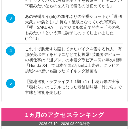
イ」でメリハリのある美ボディを披露～「ビキニとか
下着みたいなものを人前で着るのは初めてかも」
あの桜樹ルイ(55)の28年ぶりの全裸ショットが「週刊
3
大衆」の袋とじに! 長らく絶版となっていた写真集
「櫻 - SAKURA -」もデジタル限定で発売～「今の私
もみたい！という声に調子にのってしまいました
(^◇^;)」
これまで胸元すら隠してきたバイクを愛する旅人・有
4
那が美ボディをビキニなどで初披露! 芸能界デビュー
の初仕事は「週プレ」の水着グラビア～同い年の相棒
「Honda X4」で日本全国2万km以上走破。グラビア
挑戦への想いも語ったメイキング動画も
【聖地巡礼・ラブライブ！ 1期（1）】穂乃果の実家
5
「穂むら」のモデルになった老舗甘味処「竹むら」で
甘味と巡礼を楽しむ
1ヵ月のアクセスランキング
2026-07-10
～
2026-08-09
集計分