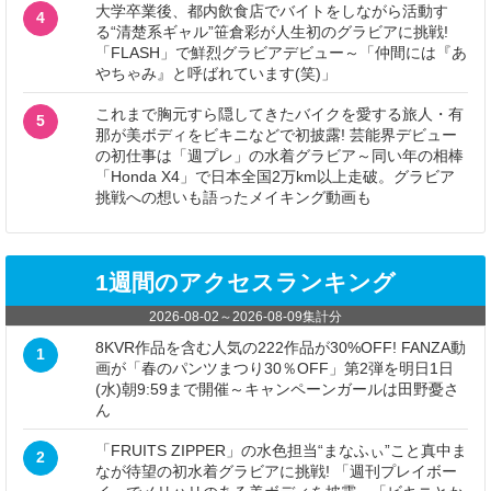
大学卒業後、都内飲食店でバイトをしながら活動す
4
る“清楚系ギャル”笹倉彩が人生初のグラビアに挑戦!
「FLASH」で鮮烈グラビアデビュー～「仲間には『あ
やちゃみ』と呼ばれています(笑)」
これまで胸元すら隠してきたバイクを愛する旅人・有
5
那が美ボディをビキニなどで初披露! 芸能界デビュー
の初仕事は「週プレ」の水着グラビア～同い年の相棒
「Honda X4」で日本全国2万km以上走破。グラビア
挑戦への想いも語ったメイキング動画も
1週間のアクセスランキング
2026-08-02
～
2026-08-09
集計分
8KVR作品を含む人気の222作品が30%OFF! FANZA動
1
画が「春のパンツまつり30％OFF」第2弾を明日1日
(水)朝9:59まで開催～キャンペーンガールは田野憂さ
ん
「FRUITS ZIPPER」の水色担当“まなふぃ”こと真中ま
2
なが待望の初水着グラビアに挑戦! 「週刊プレイボー