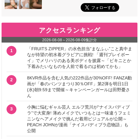
アクセスランキング
2026-08-08
～
2026-08-09
集計分
「FRUITS ZIPPER」の水色担当“まなふぃ”こと真中ま
1
なが待望の初水着グラビアに挑戦! 「週刊プレイボー
イ」でメリハリのある美ボディを披露～「ビキニとか
下着みたいなものを人前で着るのは初めてかも」
8KVR作品を含む人気の222作品が30%OFF! FANZA動
2
画が「春のパンツまつり30％OFF」第2弾を明日1日
(水)朝9:59まで開催～キャンペーンガールは田野憂さ
ん
小胸に悩むギャル芸人 エルフ荒川が“ナイスバディブ
3
ラ”で大変身! 薄めメイクでいつもとは一味違うフェミ
ニンなヘアメイクで挑んだ着用ビジュアルが公開～
PEACH JOHNが漫画「ナイスバディブラ恋物語」も
公開