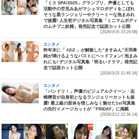
「ミス SPA!2025」グランプリ、声優としても
活動中の空見みあがマシュマロボディをこぼれ
そうな黒ランジェリーやクリーミーな泡まみれ
で披露! 人生初デジタル写真集「ミニマムボディ
のムチプニ妖精」発売記念で誌面カット公開
[2026/3/15 23:29:08]
エンタメ
昨年末に「 #2i2 」が解散した“きすみん”天羽希
純が弾けるようなバストにヘッドフォン! 泡まみ
れにも! デジタル写真集「明るいドラマ」発売記
念で誌面カット公開
[2026/3/15 12:45:34]
エンタメ
「バンドリ！」声優のビジュアルクイーン・志
崎樺音が自身初となるランジェリーカットも披
露! 最上級の肢体を惜しみなく魅せた1st写真集
の先行イメージカットが「FRIDAY」に掲載
[2026/3/12 22:36:14]