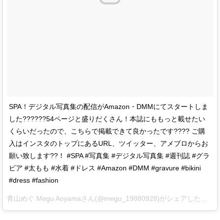
SPA！デジタル写真集の配信がAmazon・DMMにてスタートしま
した??????54ページと盛りだくさん！本誌にももっと載せたい
くらいだったので、こちらで掲載できて良かったです???? ご購
入はインスタのトップにあるURL、ツイッター、アメブロからお
願い致します??！ #SPA #写真集 #デジタル写真集 #週刊誌 #グラ
ビア #太もも #水着 #ドレス #Amazon #DMM #gravure #bikini
#dress #fashion
青山めぐ Megu Aoyama
さん(@megu_19880928)がシェアした投稿 -