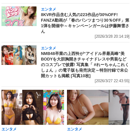
エンタメ
8KVR作品含む人気の223作品が30%OFF!
FANZA動画が「春のパンツまつり30％OFF」第
1弾を開催中～キャンペーンガールは伊藤舞雪さ
ん
[2026/3/28 20:14:19]
エンタメ
NMB48卒業の上西怜が“アイドル界最高峰”美
BODYを大胆胸開きチャイナドレスや男装など
のコスプレで披露! 写真集「 #れーちゃんこれく
しょん 」の電子版も発売決定～特別付録で未公
開カットも掲載 [写真10枚]
[2026/3/27 22:43:55]
エンタメ
エンタメ