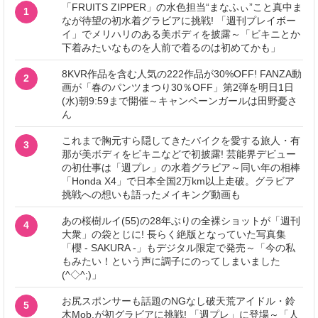
「FRUITS ZIPPER」の水色担当“まなふぃ”こと真中ま
1
なが待望の初水着グラビアに挑戦! 「週刊プレイボー
イ」でメリハリのある美ボディを披露～「ビキニとか
下着みたいなものを人前で着るのは初めてかも」
8KVR作品を含む人気の222作品が30%OFF! FANZA動
2
画が「春のパンツまつり30％OFF」第2弾を明日1日
(水)朝9:59まで開催～キャンペーンガールは田野憂さ
ん
これまで胸元すら隠してきたバイクを愛する旅人・有
3
那が美ボディをビキニなどで初披露! 芸能界デビュー
の初仕事は「週プレ」の水着グラビア～同い年の相棒
「Honda X4」で日本全国2万km以上走破。グラビア
挑戦への想いも語ったメイキング動画も
あの桜樹ルイ(55)の28年ぶりの全裸ショットが「週刊
4
大衆」の袋とじに! 長らく絶版となっていた写真集
「櫻 - SAKURA -」もデジタル限定で発売～「今の私
もみたい！という声に調子にのってしまいました
(^◇^;)」
お尻スポンサーも話題のNGなし破天荒アイドル・鈴
5
木Mob.が初グラビアに挑戦! 「週プレ」に登場～「人