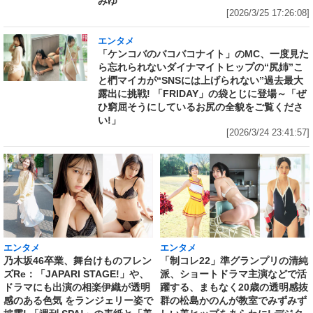
みゆ
[2026/3/25 17:26:08]
エンタメ
「ケンコバのバコバコナイト」のMC、一度見た
ら忘れられないダイナマイトヒップの“尻姉”こ
と椚マイカが“SNSには上げられない”過去最大
露出に挑戦! 「FRIDAY」の袋とじに登場～「ぜ
ひ窮屈そうにしているお尻の全貌をご覧くださ
い!」
[2026/3/24 23:41:57]
エンタメ
エンタメ
乃木坂46卒業、舞台けものフレン
「制コレ22」準グランプリの清純
ズRe：「JAPARI STAGE!」や、
派、ショートドラマ主演などで活
ドラマにも出演の相楽伊織が透明
躍する、まもなく20歳の透明感抜
感のある色気 をランジェリー姿で
群の松島かのんが教室でみずみず