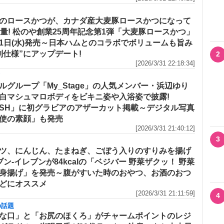
のロースかつが、カナダ産大麦豚ロースかつになって
増量! 松のや創業25周年記念第1弾「大麦豚ロースかつ」
1日(水)発売～日本ハムとのコラボでボリュームも旨み
別仕様”にアップデート!
2
[2026/3/31 22:18:34]
メ
ルグループ「My_Stage」の人気メンバー・浜辺ゆり
白マシュマロボディをビキニ姿や入浴姿で披露!
ASH」に初グラビアのアザーカット掲載～デジタル写真
使の素顔」も発売
[2026/3/31 21:40:12]
3
ツ、にんじん、たまねぎ、ごぼう入りのすりみを揚げ
セブン‐イレブンが84kcalの「ベジバー 野菜ザクッ！ 野菜
身揚げ」を発売～腹がすいた時のおやつ、お酒のおつ
どにオススメ
[2026/3/31 21:11:59]
4
の話題
な口」と「お尻のほくろ」がチャームポイントのレジ