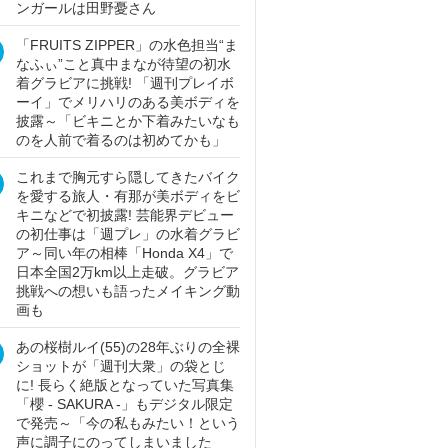
ンガールは田野憂さん
「FRUITS ZIPPER」の水色担当“ま
なふぃ”こと真中まなが待望の初水
着グラビアに挑戦! 「週刊プレイボ
ーイ」でメリハリのある美ボディを
披露～「ビキニとか下着みたいなも
のを人前で着るのは初めてかも」
これまで胸元すら隠してきたバイク
を愛する旅人・有那が美ボディをビ
キニなどで初披露! 芸能界デビュー
の初仕事は「週プレ」の水着グラビ
ア～同い年の相棒「Honda X4」で
日本全国2万km以上走破。グラビア
挑戦への想いも語ったメイキング動
画も
あの桜樹ルイ(55)の28年ぶりの全裸
ショットが「週刊大衆」の袋とじ
に! 長らく絶版となっていた写真集
「櫻 - SAKURA -」もデジタル限定
で発売～「今の私もみたい！という
声に調子にのってしまいました