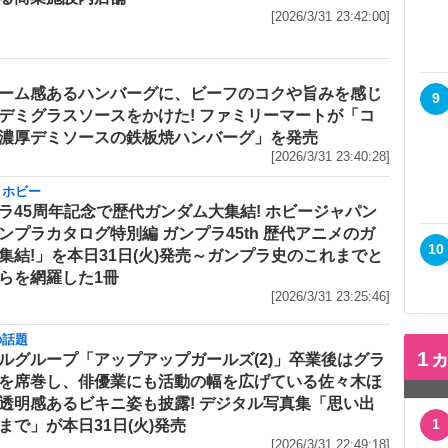
[2026/3/31 23:42:00]
ーム感あるハンバーグに、ビーフのコクや旨みを感じ
9
デミグラスソースをかけた! ファミリーマートが「コ
濃厚デミソースの鉄板焼ハンバーグ」を発売
[2026/3/31 23:40:28]
・ホビー
ラ45周年記念で歴代ガンダム大集結! ホビージャパン
ンプラカタログ特別編 ガンプラ45th 歴代アニメのガ
10
集結!」を本日31日(火)発売～ガンプラ史のこれまでと
らを網羅した1冊
[2026/3/31 23:25:46]
の話題
1
ルグループ「アップアップガールズ(2)」卒業後はグラ
を席巻し、俳優業にも活動の幅を広げている佐々木ほ
透明感あるビキニ姿も披露! デジタル写真集「思い出
1
まで」が本日31日(火)発売
[2026/3/31 22:49:18]