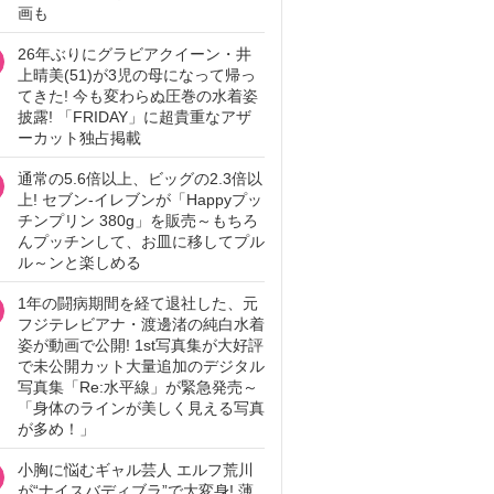
画も
26年ぶりにグラビアクイーン・井
上晴美(51)が3児の母になって帰っ
てきた! 今も変わらぬ圧巻の水着姿
披露! 「FRIDAY」に超貴重なアザ
ーカット独占掲載
通常の5.6倍以上、ビッグの2.3倍以
上! セブン‐イレブンが「Happyプッ
チンプリン 380g」を販売～もちろ
んプッチンして、お皿に移してプル
ル～ンと楽しめる
1年の闘病期間を経て退社した、元
フジテレビアナ・渡邊渚の純白水着
姿が動画で公開! 1st写真集が大好評
で未公開カット大量追加のデジタル
写真集「Re:水平線」が緊急発売～
「身体のラインが美しく見える写真
が多め！」
小胸に悩むギャル芸人 エルフ荒川
が“ナイスバディブラ”で大変身! 薄