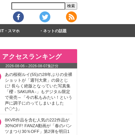
IT・スマホ
ネットの話題
アクセスランキング
2026-08-06
～
2026-08-07
集計分
あの桜樹ルイ(55)の28年ぶりの全裸
ショットが「週刊大衆」の袋とじ
に! 長らく絶版となっていた写真集
「櫻 - SAKURA -」もデジタル限定
で発売～「今の私もみたい！という
声に調子にのってしまいました
(^◇^;)」
8KVR作品を含む人気の222作品が
30%OFF! FANZA動画が「春のパン
ツまつり30％OFF」第2弾を明日1