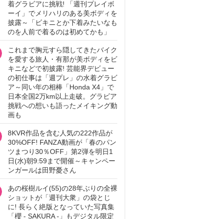
着グラビアに挑戦! 「週刊プレイボ
ーイ」でメリハリのある美ボディを
披露～「ビキニとか下着みたいなも
のを人前で着るのは初めてかも」
これまで胸元すら隠してきたバイク
を愛する旅人・有那が美ボディをビ
キニなどで初披露! 芸能界デビュー
の初仕事は「週プレ」の水着グラビ
ア～同い年の相棒「Honda X4」で
日本全国2万km以上走破。グラビア
挑戦への想いも語ったメイキング動
画も
8KVR作品を含む人気の222作品が
30%OFF! FANZA動画が「春のパン
ツまつり30％OFF」第2弾を明日1
日(水)朝9:59まで開催～キャンペー
ンガールは田野憂さん
あの桜樹ルイ(55)の28年ぶりの全裸
ショットが「週刊大衆」の袋とじ
に! 長らく絶版となっていた写真集
「櫻 - SAKURA -」もデジタル限定