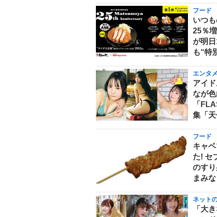
フード
いつも
25％
が明日
も“特
エンタ
アイド
なが色
「FL
集「天
フード
キャベ
た! 
のすり
まみな
ネット
「大き