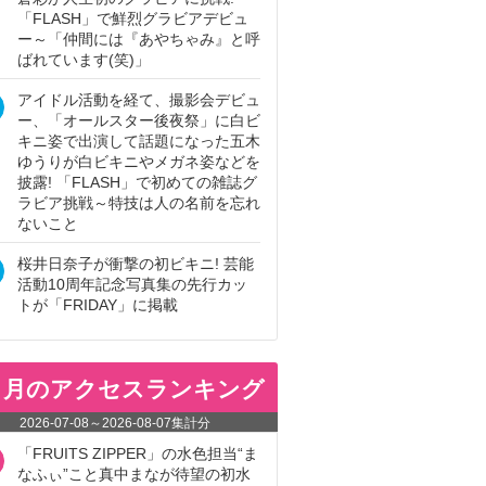
「FLASH」で鮮烈グラビアデビュ
ー～「仲間には『あやちゃみ』と呼
ばれています(笑)」
アイドル活動を経て、撮影会デビュ
ー、「オールスター後夜祭」に白ビ
キニ姿で出演して話題になった五木
ゆうりが白ビキニやメガネ姿などを
披露! 「FLASH」で初めての雑誌グ
ラビア挑戦～特技は人の名前を忘れ
ないこと
桜井日奈子が衝撃の初ビキニ! 芸能
活動10周年記念写真集の先行カッ
トが「FRIDAY」に掲載
ヵ月のアクセスランキング
2026-07-08
～
2026-08-07
集計分
「FRUITS ZIPPER」の水色担当“ま
なふぃ”こと真中まなが待望の初水