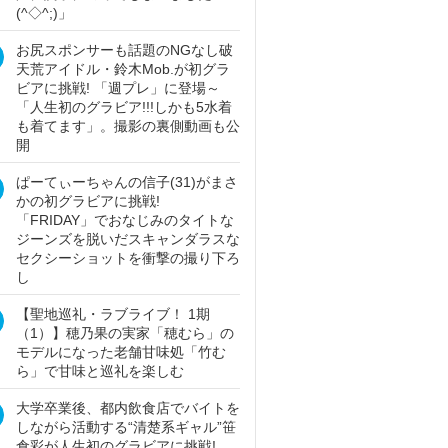
(^◇^;)」
お尻スポンサーも話題のNGなし破
天荒アイドル・鈴木Mob.が初グラ
ビアに挑戦! 「週プレ」に登場～
「人生初のグラビア!!!しかも5水着
も着てます」。撮影の裏側動画も公
開
ぱーてぃーちゃんの信子(31)がまさ
かの初グラビアに挑戦!
「FRIDAY」でおなじみのタイトな
ジーンズを脱いだスキャンダラスな
セクシーショットを衝撃の撮り下ろ
し
【聖地巡礼・ラブライブ！ 1期
（1）】穂乃果の実家「穂むら」の
モデルになった老舗甘味処「竹む
ら」で甘味と巡礼を楽しむ
大学卒業後、都内飲食店でバイトを
しながら活動する“清楚系ギャル”笹
倉彩が人生初のグラビアに挑戦!