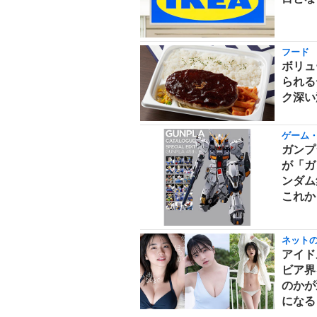
フード
ボリュ
られる
ク深い
ゲーム
ガンプ
が「ガ
ンダム
これか
ネット
アイド
ビア界
のかが
になる