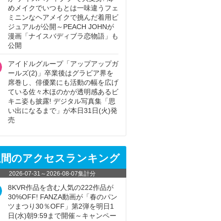
めメイクでいつもとは一味違うフェ
ミニンなヘアメイクで挑んだ着用ビ
ジュアルが公開～PEACH JOHNが
漫画「ナイスバディブラ恋物語」も
公開
アイドルグループ「アップアップガ
ールズ(2)」卒業後はグラビア界を
席巻し、俳優業にも活動の幅を広げ
ている佐々木ほのかが透明感あるビ
キニ姿も披露! デジタル写真集「思
い出になるまで」が本日31日(火)発
売
週間のアクセスランキング
2026-07-31
～
2026-08-07
集計分
8KVR作品を含む人気の222作品が
30%OFF! FANZA動画が「春のパン
ツまつり30％OFF」第2弾を明日1
日(水)朝9:59まで開催～キャンペー