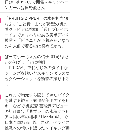
日(水)朝9:59まで開催～キャンペー
ンガールは田野憂さん
「FRUITS ZIPPER」の水色担当“ま
なふぃ”こと真中まなが待望の初水
着グラビアに挑戦! 「週刊プレイボ
ーイ」でメリハリのある美ボディを
披露～「ビキニとか下着みたいなも
のを人前で着るのは初めてかも」
ぱーてぃーちゃんの信子(31)がまさ
かの初グラビアに挑戦!
「FRIDAY」でおなじみのタイトな
ジーンズを脱いだスキャンダラスな
セクシーショットを衝撃の撮り下ろ
し
これまで胸元すら隠してきたバイク
を愛する旅人・有那が美ボディをビ
キニなどで初披露! 芸能界デビュー
の初仕事は「週プレ」の水着グラビ
ア～同い年の相棒「Honda X4」で
日本全国2万km以上走破。グラビア
挑戦への想いも語ったメイキング動