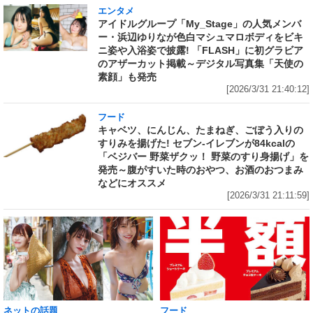
エンタメ
アイドルグループ「My_Stage」の人気メンバ
ー・浜辺ゆりなが色白マシュマロボディをビキ
ニ姿や入浴姿で披露! 「FLASH」に初グラビア
のアザーカット掲載～デジタル写真集「天使の
素顔」も発売
[2026/3/31 21:40:12]
フード
キャベツ、にんじん、たまねぎ、ごぼう入りの
すりみを揚げた! セブン‐イレブンが84kcalの
「ベジバー 野菜ザクッ！ 野菜のすり身揚げ」を
発売～腹がすいた時のおやつ、お酒のおつまみ
などにオススメ
[2026/3/31 21:11:59]
ネットの話題
フード