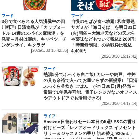
フード
フード
3分で食べられる人気沸騰中の四
自慢のそばが食べ放題! 和食麺処
川料理! 日清食品が「カップヌー
サガミが「晦日そば」を明日31日
ドル 14種のスパイス麻辣湯」を
(火)開催～大海老天などの天ぷら
発売～具材は謎肉、キャベツ、チ
や薬味などもついて税込2,200円!
ンゲンサイ、キクラゲ
「時間無制限」の挑戦枠は税込
[2026/3/30 15:42:35]
4,400円
[2026/3/30 15:17:42]
フード
熱湯5分でふっくら白ご飯! カレーや納豆、牛丼
の具も余裕で入ってお皿いらずの新提案! 「日清
ふっくら釜炊き ごはん」が本日30日(月)発売～
常温で1年保存可能。電子レンジがないオフィス
やアウトドアでも活用できる!
[2026/3/30 14:17:14]
ライフ
Amazon日替わりセール本日の5選! P&Gの香り
付けビーズ「レノアオードリュクス イノセント
リリー＆ジャスミンの香り 詰め替え 920mL」