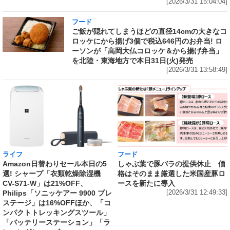
[2026/3/31 15:04:04]
フード
ご飯が隠れてしまうほどの直径14cmの大きなコ
ロッケにから揚げ3個で税込646円のお弁当! ロ
ーソンが「高岡大仏コロッケ＆から揚げ弁当」
を北陸・東海地方で本日31日(火)発売
[2026/3/31 13:58:49]
ライフ
フード
Amazon日替わりセール本日の5
しゃぶ葉で豚バラの提供休止 価
選! シャープ「衣類乾燥除湿機
格はそのまま厳選した米国産豚ロ
CV-S71-W」は21%OFF、
ースを新たに導入
Philips「ソニッケアー 9900 プレ
[2026/3/31 12:49:33]
ステージ」は16%OFFほか、「コ
ンパクトトレッキングスツール」
「バッテリーステーション」「ラ