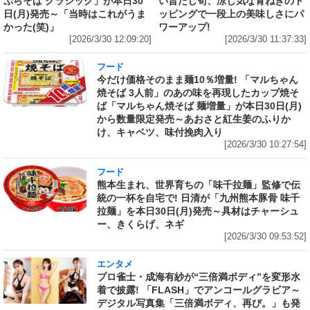
ぷらそば クラシック」が本日30
い旨だし筍、涼し気な青ねぎのト
日(月)発売～「当時はこれがうま
ッピングで一段上の美味しさにパ
かった(笑)」
ワーアップ!
[2026/3/30 12:09:20]
[2026/3/30 11:37:33]
フード
今だけ価格そのまま麺10％増量! 「マルちゃん
焼そば 3人前」のあの味を再現したカップ焼そ
ば「マルちゃん焼そば 麺増量」が本日30日(月)
から数量限定発売～あおさと紅生姜のふりか
け、キャベツ、味付挽肉入り
[2026/3/30 10:27:54]
フード
熊本生まれ、世界育ちの「味千拉麺」監修で伝
統の一杯を自宅で! 日清が「九州熊本豚骨 味千
拉麺」を本日30日(月)発売～具材はチャーシュ
ー、きくらげ、ネギ
[2026/3/30 09:53:52]
エンタメ
プロ雀士・成海有紗が“三倍満ボディ”を変形水
着で披露! 「FLASH」でアンコールグラビア～
デジタル写真集「三倍満ボディ、再び。」も発