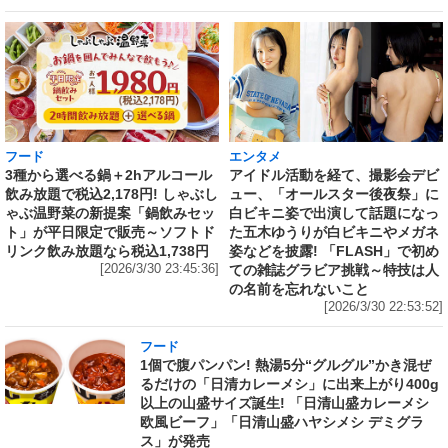
フード
エンタメ
3種から選べる鍋＋2hアルコール
アイドル活動を経て、撮影会デビ
飲み放題で税込2,178円! しゃぶし
ュー、「オールスター後夜祭」に
ゃぶ温野菜の新提案「鍋飲みセッ
白ビキニ姿で出演して話題になっ
ト」が平日限定で販売～ソフトド
た五木ゆうりが白ビキニやメガネ
リンク飲み放題なら税込1,738円
姿などを披露! 「FLASH」で初め
[2026/3/30 23:45:36]
ての雑誌グラビア挑戦～特技は人
の名前を忘れないこと
[2026/3/30 22:53:52]
フード
1個で腹パンパン! 熱湯5分“グルグル”かき混ぜ
るだけの「日清カレーメシ」に出来上がり400g
以上の山盛サイズ誕生! 「日清山盛カレーメシ
欧風ビーフ」「日清山盛ハヤシメシ デミグラ
ス」が発売