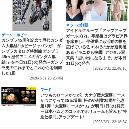
ネットの話題
アイドルグループ「アップアップ
ゲーム・ホビー
ガールズ(2)」卒業後はグラビア界
ガンプラ45周年記念で歴代ガンダ
を席巻し、俳優業にも活動の幅を
ム大集結! ホビージャパンが「ガ
広げている佐々木ほのかが透明感
ンプラカタログ特別編 ガンプラ
あるビキニ姿も披露! デジタル写
45th 歴代アニメのガンダム集
真集「思い出になるまで」が本日
結!」を本日31日(火)発売～ガンプ
31日(火)発売
ラ史のこれまでとこれからを網羅
[2026/3/31 22:49:18]
した1冊
[2026/3/31 23:25:46]
フード
いつものロースかつが、カナダ産大麦豚ロース
かつになって25％増量! 松のや創業25周年記念
第1弾「大麦豚ロースかつ」が明日1日(水)発売
～日本ハムとのコラボでボリュームも旨みも“特
別仕様”にアップデート!
[2026/3/31 22:18:34]