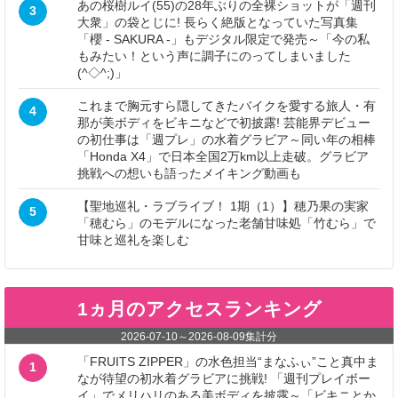
あの桜樹ルイ(55)の28年ぶりの全裸ショットが「週刊
3
大衆」の袋とじに! 長らく絶版となっていた写真集
「櫻 - SAKURA -」もデジタル限定で発売～「今の私
もみたい！という声に調子にのってしまいました
(^◇^;)」
これまで胸元すら隠してきたバイクを愛する旅人・有
4
那が美ボディをビキニなどで初披露! 芸能界デビュー
の初仕事は「週プレ」の水着グラビア～同い年の相棒
「Honda X4」で日本全国2万km以上走破。グラビア
挑戦への想いも語ったメイキング動画も
【聖地巡礼・ラブライブ！ 1期（1）】穂乃果の実家
5
「穂むら」のモデルになった老舗甘味処「竹むら」で
甘味と巡礼を楽しむ
1ヵ月のアクセスランキング
2026-07-10
～
2026-08-09
集計分
「FRUITS ZIPPER」の水色担当“まなふぃ”こと真中ま
1
なが待望の初水着グラビアに挑戦! 「週刊プレイボー
イ」でメリハリのある美ボディを披露～「ビキニとか