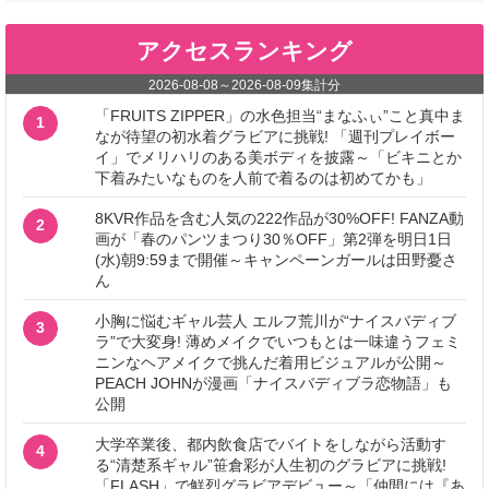
アクセスランキング
2026-08-08
～
2026-08-09
集計分
「FRUITS ZIPPER」の水色担当“まなふぃ”こと真中ま
1
なが待望の初水着グラビアに挑戦! 「週刊プレイボー
イ」でメリハリのある美ボディを披露～「ビキニとか
下着みたいなものを人前で着るのは初めてかも」
8KVR作品を含む人気の222作品が30%OFF! FANZA動
2
画が「春のパンツまつり30％OFF」第2弾を明日1日
(水)朝9:59まで開催～キャンペーンガールは田野憂さ
ん
小胸に悩むギャル芸人 エルフ荒川が“ナイスバディブ
3
ラ”で大変身! 薄めメイクでいつもとは一味違うフェミ
ニンなヘアメイクで挑んだ着用ビジュアルが公開～
PEACH JOHNが漫画「ナイスバディブラ恋物語」も
公開
大学卒業後、都内飲食店でバイトをしながら活動す
4
る“清楚系ギャル”笹倉彩が人生初のグラビアに挑戦!
「FLASH」で鮮烈グラビアデビュー～「仲間には『あ