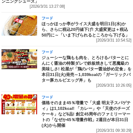
ンニングシューズ」
[2026/3/31 13:27:08]
フード
ほっかほっか亭がライス大盛を明日1日(水)か
ら、さらに税込20円値下げ! 大盛変更は＋税込
50円に～「いま下げられるところから下げる」
[2026/3/31 10:54:52]
フード
ジューシーな鶏もも肉を、とろけるバターとに
んにく醤油の特製ダレで鉄板焼きして悪魔級の
美味しさ! 松屋が「鶏のバター醤油炒め定食」を
本日31日(火)発売～1,039kcalの「ガーリックバ
ター豚カルビエッグ丼」も
[2026/3/31 10:26:05]
フード
価格そのまま45％増量で「大盛 明太子スパゲテ
ィ」は1,102kcal! 「カレー」や「天使のチーズ
ケーキ」など6品! 創立45周年のファミリーマー
トの「なぜか45％増量作戦」2週目が本日31日
(火)から開催
[2026/3/31 09:30:29]