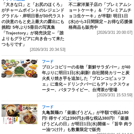
「大きな口」と「お尻のほくろ」
不二家洋菓子店の「プレミアムシ
がチャームポイントのレジェンド
ョートケーキ」＆「プレミアムチ
グラドル・岸明日香が30代ラスト
ョコ生ケーキ」が半額! 明日1日
の決意のもと史上最大の露出にも
(水)から3日間限定～お得な応援価
挑戦! 5年ぶり5冊目の写真集
格商品も販売中
「Trajectory」が発売決定～「誰
[2026/3/31 20:00:07]
よりもグラビアに向き合って来た
つもりです」
[2026/3/31 20:34:53]
フード
ブロンコビリーの名物「新鮮サラダバー」が40
年ぶりに明日1日(水)刷新! 自社開発カリーと炭
火炙り焼き芋を追加した「ブロンコビュッフ
ェ」に進化～ドリンクバーにもデトックスウォ
ーター、バタフライピー、台湾茶が登場
[2026/3/31 15:53:59]
フード
丸亀製麺の「釜揚げうどん」が半額で税込190
円! 得サイズは390円お得な税込380円! 「釜揚
げうどんの日」が明日1日(水)開催～「旨辛 肉ラ
ー油つけ汁」も数量限定で販売