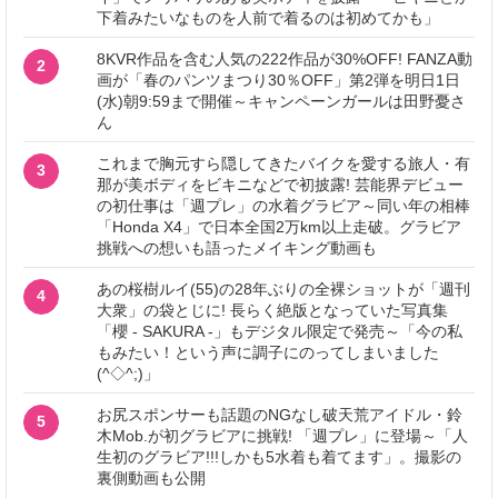
下着みたいなものを人前で着るのは初めてかも」
8KVR作品を含む人気の222作品が30%OFF! FANZA動
2
画が「春のパンツまつり30％OFF」第2弾を明日1日
(水)朝9:59まで開催～キャンペーンガールは田野憂さ
ん
これまで胸元すら隠してきたバイクを愛する旅人・有
3
那が美ボディをビキニなどで初披露! 芸能界デビュー
の初仕事は「週プレ」の水着グラビア～同い年の相棒
「Honda X4」で日本全国2万km以上走破。グラビア
挑戦への想いも語ったメイキング動画も
あの桜樹ルイ(55)の28年ぶりの全裸ショットが「週刊
4
大衆」の袋とじに! 長らく絶版となっていた写真集
「櫻 - SAKURA -」もデジタル限定で発売～「今の私
もみたい！という声に調子にのってしまいました
(^◇^;)」
お尻スポンサーも話題のNGなし破天荒アイドル・鈴
5
木Mob.が初グラビアに挑戦! 「週プレ」に登場～「人
生初のグラビア!!!しかも5水着も着てます」。撮影の
裏側動画も公開