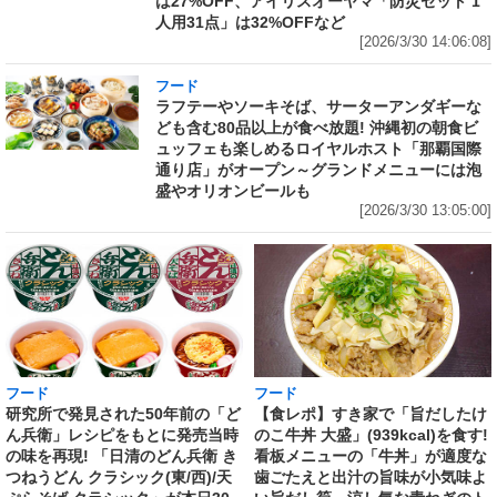
は27%OFF、アイリスオーヤマ「防災セット 1
人用31点」は32%OFFなど
[2026/3/30 14:06:08]
フード
ラフテーやソーキそば、サーターアンダギーな
ども含む80品以上が食べ放題! 沖縄初の朝食ビ
ュッフェも楽しめるロイヤルホスト「那覇国際
通り店」がオープン～グランドメニューには泡
盛やオリオンビールも
[2026/3/30 13:05:00]
フード
フード
研究所で発見された50年前の「ど
【食レポ】すき家で「旨だしたけ
ん兵衛」レシピをもとに発売当時
のこ牛丼 大盛」(939kcal)を食す!
の味を再現! 「日清のどん兵衛 き
看板メニューの「牛丼」が適度な
つねうどん クラシック(東/西)/天
歯ごたえと出汁の旨味が小気味よ