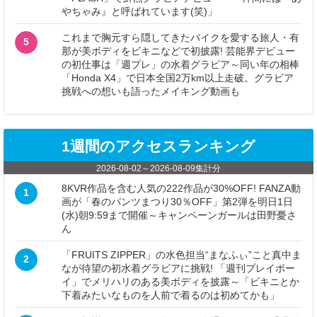
やちゃみ』と呼ばれています(笑)」
これまで胸元すら隠してきたバイクを愛する旅人・有
5
那が美ボディをビキニなどで初披露! 芸能界デビュー
の初仕事は「週プレ」の水着グラビア～同い年の相棒
「Honda X4」で日本全国2万km以上走破。グラビア
挑戦への想いも語ったメイキング動画も
1週間のアクセスランキング
2026-08-02
～
2026-08-09
集計分
8KVR作品を含む人気の222作品が30%OFF! FANZA動
1
画が「春のパンツまつり30％OFF」第2弾を明日1日
(水)朝9:59まで開催～キャンペーンガールは田野憂さ
ん
「FRUITS ZIPPER」の水色担当“まなふぃ”こと真中ま
2
なが待望の初水着グラビアに挑戦! 「週刊プレイボー
イ」でメリハリのある美ボディを披露～「ビキニとか
下着みたいなものを人前で着るのは初めてかも」