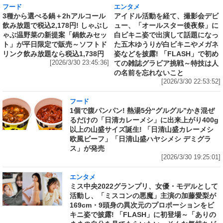
フード
エンタメ
3種から選べる鍋＋2hアルコール
アイドル活動を経て、撮影会デビ
飲み放題で税込2,178円! しゃぶし
ュー、「オールスター後夜祭」に
ゃぶ温野菜の新提案「鍋飲みセッ
白ビキニ姿で出演して話題になっ
ト」が平日限定で販売～ソフトド
た五木ゆうりが白ビキニやメガネ
リンク飲み放題なら税込1,738円
姿などを披露! 「FLASH」で初め
[2026/3/30 23:45:36]
ての雑誌グラビア挑戦～特技は人
の名前を忘れないこと
[2026/3/30 22:53:52]
フード
1個で腹パンパン! 熱湯5分“グルグル”かき混ぜ
るだけの「日清カレーメシ」に出来上がり400g
以上の山盛サイズ誕生! 「日清山盛カレーメシ
欧風ビーフ」「日清山盛ハヤシメシ デミグラ
ス」が発売
[2026/3/30 19:25:01]
エンタメ
ミス中央2022グランプリ、女優・モデルとして
活動し、「ミスコンの悪魔」主演の加藤愛梨が
169cm・9頭身の異次元のプロポーションをビ
キニ姿で披露! 「FLASH」に初登場～「ありの