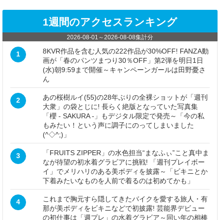
1週間のアクセスランキング
2026-08-01
～
2026-08-08
集計分
8KVR作品を含む人気の222作品が30%OFF! FANZA動
1
画が「春のパンツまつり30％OFF」第2弾を明日1日
(水)朝9:59まで開催～キャンペーンガールは田野憂さ
ん
あの桜樹ルイ(55)の28年ぶりの全裸ショットが「週刊
2
大衆」の袋とじに! 長らく絶版となっていた写真集
「櫻 - SAKURA -」もデジタル限定で発売～「今の私
もみたい！という声に調子にのってしまいました
(^◇^;)」
「FRUITS ZIPPER」の水色担当“まなふぃ”こと真中ま
3
なが待望の初水着グラビアに挑戦! 「週刊プレイボー
イ」でメリハリのある美ボディを披露～「ビキニとか
下着みたいなものを人前で着るのは初めてかも」
これまで胸元すら隠してきたバイクを愛する旅人・有
4
那が美ボディをビキニなどで初披露! 芸能界デビュー
の初仕事は「週プレ」の水着グラビア～同い年の相棒