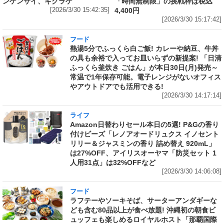
ンゲンサイ、キクラゲ
「時間無制限」の挑戦枠は税込
[2026/3/30 15:42:35]
4,400円
[2026/3/30 15:17:42]
フード
熱湯5分でふっくら白ご飯! カレーや納豆、牛丼
の具も余裕で入ってお皿いらずの新提案! 「日清
ふっくら釜炊き ごはん」が本日30日(月)発売～
常温で1年保存可能。電子レンジがないオフィス
やアウトドアでも活用できる!
[2026/3/30 14:17:14]
ライフ
Amazon日替わりセール本日の5選! P&Gの香り
付けビーズ「レノアオードリュクス イノセント
リリー＆ジャスミンの香り 詰め替え 920mL」
は27%OFF、アイリスオーヤマ「防災セット 1
人用31点」は32%OFFなど
[2026/3/30 14:06:08]
フード
ラフテーやソーキそば、サーターアンダギーな
ども含む80品以上が食べ放題! 沖縄初の朝食ビ
ュッフェも楽しめるロイヤルホスト「那覇国際