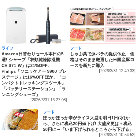
ライフ
フード
Amazon日替わりセール本日の5
しゃぶ葉で豚バラの提供休止 価
選! シャープ「衣類乾燥除湿機
格はそのまま厳選した米国産豚ロ
CV-S71-W」は21%OFF、
ースを新たに導入
Philips「ソニッケアー 9900 プレ
[2026/3/31 12:49:33]
ステージ」は16%OFFほか、「コ
ンパクトトレッキングスツール」
「バッテリーステーション」「ラ
ンニングシューズ」
[2026/3/31 13:27:08]
フード
ほっかほっか亭がライス大盛を明日1日(水)か
ら、さらに税込20円値下げ! 大盛変更は＋税込
50円に～「いま下げられるところから下げる」
[2026/3/31 10:54:52]