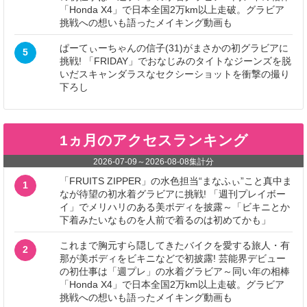
「Honda X4」で日本全国2万km以上走破。グラビア
挑戦への想いも語ったメイキング動画も
ぱーてぃーちゃんの信子(31)がまさかの初グラビアに
5
挑戦! 「FRIDAY」でおなじみのタイトなジーンズを脱
いだスキャンダラスなセクシーショットを衝撃の撮り
下ろし
1ヵ月のアクセスランキング
2026-07-09
～
2026-08-08
集計分
「FRUITS ZIPPER」の水色担当“まなふぃ”こと真中ま
1
なが待望の初水着グラビアに挑戦! 「週刊プレイボー
イ」でメリハリのある美ボディを披露～「ビキニとか
下着みたいなものを人前で着るのは初めてかも」
これまで胸元すら隠してきたバイクを愛する旅人・有
2
那が美ボディをビキニなどで初披露! 芸能界デビュー
の初仕事は「週プレ」の水着グラビア～同い年の相棒
「Honda X4」で日本全国2万km以上走破。グラビア
挑戦への想いも語ったメイキング動画も