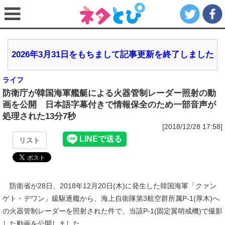
2026年3月31日をもちまして記事更新を終了しました
ライフ
防衛庁が韓国海軍艦艇による火器管制レーダー照射の動
画を公開 日本語字幕付きで情報保全のため一部音声が
処理された13分7秒
[2018/12/28 17:58]
リスト
防衛省が28日、2018年12月20日(木)に発生した韓国海軍「クァン
ゲト・デワン」級駆逐艦から、海上自衛隊第3航空群所属P-1(厚木)へ
の火器管制レーダーを照射された件で、当該P-1(固定翼哨戒機)で撮影
した動画を公開しました。