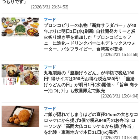
つもりです」
[2026/3/31 20:34:53]
フード
ブロンコビリーの名物「新鮮サラダバー」が40
年ぶりに明日1日(水)刷新! 自社開発カリーと炭
火炙り焼き芋を追加した「ブロンコビュッフ
ェ」に進化～ドリンクバーにもデトックスウォ
ーター、バタフライピー、台湾茶が登場
[2026/3/31 15:53:59]
フード
丸亀製麺の「釜揚げうどん」が半額で税込190
円! 得サイズは390円お得な税込380円! 「釜揚
げうどんの日」が明日1日(水)開催～「旨辛 肉ラ
ー油つけ汁」も数量限定で販売
[2026/3/31 15:04:04]
フード
ご飯が隠れてしまうほどの直径14cmの大きなコ
ロッケにから揚げ3個で税込646円のお弁当! ロ
ーソンが「高岡大仏コロッケ＆から揚げ弁当」
を北陸・東海地方で本日31日(火)発売
[2026/3/31 13:58:49]