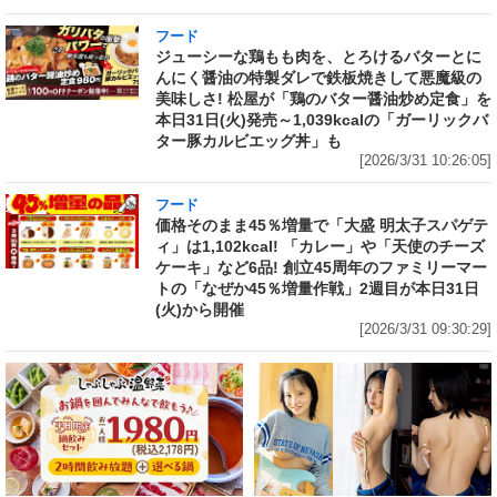
フード
ジューシーな鶏もも肉を、とろけるバターとに
んにく醤油の特製ダレで鉄板焼きして悪魔級の
美味しさ! 松屋が「鶏のバター醤油炒め定食」を
本日31日(火)発売～1,039kcalの「ガーリックバ
ター豚カルビエッグ丼」も
[2026/3/31 10:26:05]
フード
価格そのまま45％増量で「大盛 明太子スパゲテ
ィ」は1,102kcal! 「カレー」や「天使のチーズ
ケーキ」など6品! 創立45周年のファミリーマー
トの「なぜか45％増量作戦」2週目が本日31日
(火)から開催
[2026/3/31 09:30:29]