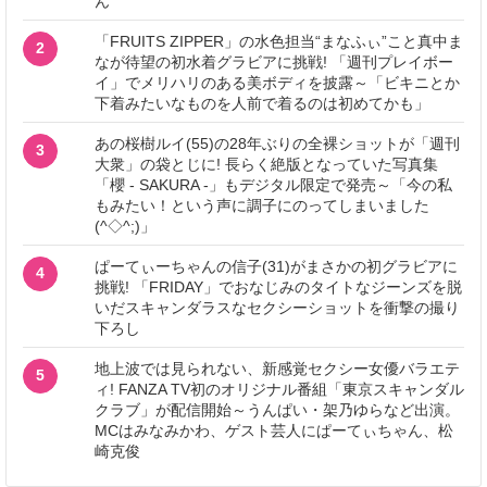
ん
「FRUITS ZIPPER」の水色担当“まなふぃ”こと真中ま
2
なが待望の初水着グラビアに挑戦! 「週刊プレイボー
イ」でメリハリのある美ボディを披露～「ビキニとか
下着みたいなものを人前で着るのは初めてかも」
あの桜樹ルイ(55)の28年ぶりの全裸ショットが「週刊
3
大衆」の袋とじに! 長らく絶版となっていた写真集
「櫻 - SAKURA -」もデジタル限定で発売～「今の私
もみたい！という声に調子にのってしまいました
(^◇^;)」
ぱーてぃーちゃんの信子(31)がまさかの初グラビアに
4
挑戦! 「FRIDAY」でおなじみのタイトなジーンズを脱
いだスキャンダラスなセクシーショットを衝撃の撮り
下ろし
地上波では見られない、新感覚セクシー女優バラエテ
5
ィ! FANZA TV初のオリジナル番組「東京スキャンダル
クラブ」が配信開始～うんぱい・架乃ゆらなど出演。
MCはみなみかわ、ゲスト芸人にぱーてぃちゃん、松
崎克俊