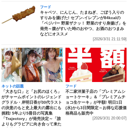
フード
キャベツ、にんじん、たまねぎ、ごぼう入りの
すりみを揚げた! セブン‐イレブンが84kcalの
「ベジバー 野菜ザクッ！ 野菜のすり身揚げ」を
発売～腹がすいた時のおやつ、お酒のおつまみ
などにオススメ
[2026/3/31 21:11:59]
ネットの話題
フード
「大きな口」と「お尻のほくろ」
不二家洋菓子店の「プレミアムシ
がチャームポイントのレジェンド
ョートケーキ」＆「プレミアムチ
グラドル・岸明日香が30代ラスト
ョコ生ケーキ」が半額! 明日1日
の決意のもと史上最大の露出にも
(水)から3日間限定～お得な応援価
挑戦! 5年ぶり5冊目の写真集
格商品も販売中
「Trajectory」が発売決定～「誰
[2026/3/31 20:00:07]
よりもグラビアに向き合って来た