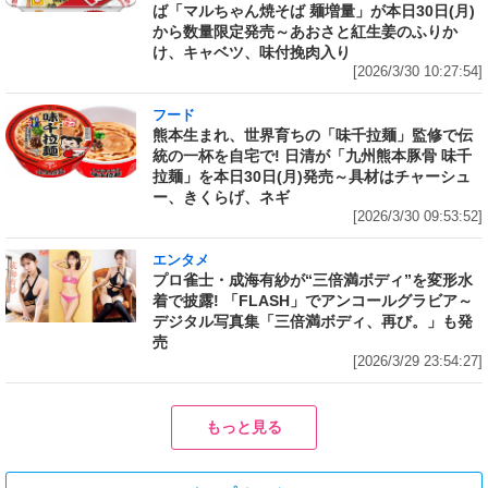
ば「マルちゃん焼そば 麺増量」が本日30日(月)
から数量限定発売～あおさと紅生姜のふりか
け、キャベツ、味付挽肉入り
[2026/3/30 10:27:54]
フード
熊本生まれ、世界育ちの「味千拉麺」監修で伝
統の一杯を自宅で! 日清が「九州熊本豚骨 味千
拉麺」を本日30日(月)発売～具材はチャーシュ
ー、きくらげ、ネギ
[2026/3/30 09:53:52]
エンタメ
プロ雀士・成海有紗が“三倍満ボディ”を変形水
着で披露! 「FLASH」でアンコールグラビア～
デジタル写真集「三倍満ボディ、再び。」も発
売
[2026/3/29 23:54:27]
もっと見る