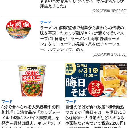
ままの自分を見てもらいたい。そんな気持ちが
芽生えました」
[2026/3/30 18:05:06]
フード
ラーメン山岡家監修で創業から変わらぬ伝統の
味を再現したカップ麺がさらに“濃くて旨い”ス
ープに! 日清が「ラーメン山岡家 醤油ラーメ
ン」をリニューアル発売～具材はチャーシュ
ー、ホウレンソウ、のり
[2026/3/30 17:01:58]
フード
フード
3分で食べられる人気沸騰中の四
自慢のそばが食べ放題! 和食麺処
川料理! 日清食品が「カップヌー
サガミが「晦日そば」を明日31日
ドル 14種のスパイス麻辣湯」を
(火)開催～大海老天などの天ぷら
発売～具材は謎肉、キャベツ、チ
や薬味などもついて税込2,200円!