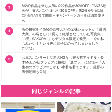
8KVR作品を含む人気の222作品が30%OFF! FANZA動
3
画が「春のパンツまつり30％OFF」第2弾を明日1日
(水)朝9:59まで開催～キャンペーンガールは田野憂さ
ん
あの桜樹ルイ(55)の28年ぶりの全裸ショットが「週刊
4
大衆」の袋とじに! 長らく絶版となっていた写真集
「櫻 - SAKURA -」もデジタル限定で発売～「今の私
もみたい！という声に調子にのってしまいました
(^◇^;)」
お尻スポンサーも話題のNGなし破天荒アイドル・鈴
5
木Mob.が初グラビアに挑戦! 「週プレ」に登場～「人
生初のグラビア!!!しかも5水着も着てます」。撮影の
裏側動画も公開
同じジャンルの記事