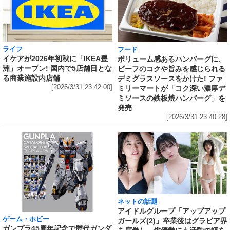
ライフ
フード
イケアが2026年初秋に「IKEA豊
ボリューム感あるハンバーグに、
洲」オープン! 国内で5店舗目とな
ビーフのコクや旨みを感じられる
る商業施設内店舗
デミグラスソースをかけた! ファ
[2026/3/31 23:42:00]
ミリーマートが「コク深い濃厚デ
ミソースの鉄板焼ハンバーグ」を
発売
[2026/3/31 23:40:28]
ネットの話題
アイドルグループ「アップアップ
ゲーム・ホビー
ガールズ(2)」卒業後はグラビア界
ガンプラ45周年記念で歴代ガンダ