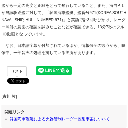
艦から一定の高度と距離をとって飛行していること、また、海自P-1
が当該駆逐艦に対して、「韓国海軍艦艇、艦番号971(KOREA SOUTH
NAVAL SHIP, HULL NUMBER 971)」と英語で計3回呼びかけ、レーダ
ー照射の意図の確認を試みたことなどが確認できる、13分7秒のフル
HD動画となっています。
なお、日本語字幕が付加されているほか、情報保全の観点から、映
像中、一部音声の処理を施している箇所があります。
リスト
[古川 敦]
関連リンク
韓国海軍艦艇による火器管制レーダー照射事案について