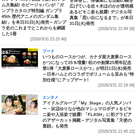
を席巻し、俳優業にも活動の幅を
ム大集結! ホビージャパンが「ガ
広げている佐々木ほのかが透明感
ンプラカタログ特別編 ガンプラ
あるビキニ姿も披露! デジタル写
45th 歴代アニメのガンダム集
真集「思い出になるまで」が本日
結!」を本日31日(火)発売～ガンプ
31日(火)発売
ラ史のこれまでとこれからを網羅
[2026/3/31 22:49:18]
した1冊
[2026/3/31 23:25:46]
フード
いつものロースかつが、カナダ産大麦豚ロース
かつになって25％増量! 松のや創業25周年記念
第1弾「大麦豚ロースかつ」が明日1日(水)発売
～日本ハムとのコラボでボリュームも旨みも“特
別仕様”にアップデート!
[2026/3/31 22:18:34]
エンタメ
アイドルグループ「My_Stage」の人気メンバ
ー・浜辺ゆりなが色白マシュマロボディをビキ
ニ姿や入浴姿で披露! 「FLASH」に初グラビア
のアザーカット掲載～デジタル写真集「天使の
素顔」も発売
[2026/3/31 21:40:12]