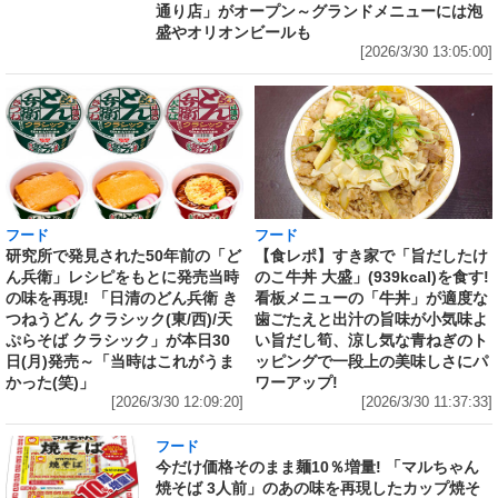
通り店」がオープン～グランドメニューには泡
盛やオリオンビールも
[2026/3/30 13:05:00]
フード
フード
研究所で発見された50年前の「ど
【食レポ】すき家で「旨だしたけ
ん兵衛」レシピをもとに発売当時
のこ牛丼 大盛」(939kcal)を食す!
の味を再現! 「日清のどん兵衛 き
看板メニューの「牛丼」が適度な
つねうどん クラシック(東/西)/天
歯ごたえと出汁の旨味が小気味よ
ぷらそば クラシック」が本日30
い旨だし筍、涼し気な青ねぎのト
日(月)発売～「当時はこれがうま
ッピングで一段上の美味しさにパ
かった(笑)」
ワーアップ!
[2026/3/30 12:09:20]
[2026/3/30 11:37:33]
フード
今だけ価格そのまま麺10％増量! 「マルちゃん
焼そば 3人前」のあの味を再現したカップ焼そ