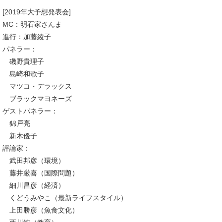
[2019年大予想発表会]
MC：明石家さんま
進行：加藤綾子
パネラー：
磯野貴理子
島崎和歌子
マツコ・デラックス
ブラックマヨネーズ
ゲストパネラー：
錦戸亮
新木優子
評論家：
武田邦彦（環境）
藤井厳喜（国際問題）
細川昌彦（経済）
くどうみやこ（最新ライフスタイル）
上田勝彦（魚食文化）