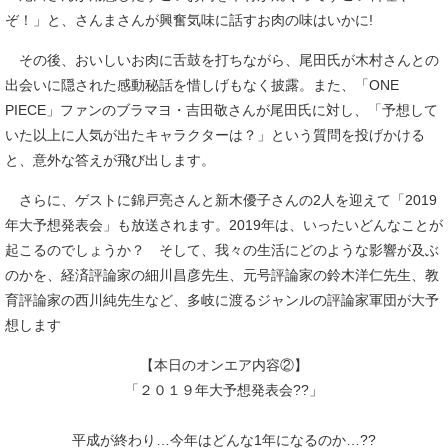
ぞ！」と、さんまさんが興奮気味に話すお肉の味はいかに!
その後、おいしいお肉に舌鼓を打ちながら、尾田氏が木村さんとの
出会いに隠された感動秘話を惜しげもなく披露。また、「ONE
PIECE」ファンのブラマヨ・吉田敬さんが尾田氏に対し、「予想して
いた以上に人気が出たキャラクターは？」という質問を投げかける
と、意外な答えが飛び出します。
さらに、ゲストに錦戸亮さんと新木優子さんの2人を迎えて「2019
年大予想発表会」も放送されます。2019年は、いったいどんなことが
起こるのでしょうか？ そして、我々の生活にどのような影響が及ぶ
のかを、経済評論家の細川昌彦先生、元号評論家の鈴木洋仁先生、教
育評論家の西川純先生など、多岐に渡るジャンルの評論家軍団が大予
想します
【本日のオンエア内容②】
「２０１９年大予想発表会??」
平成が終わり…今年はどんな1年になるのか…??