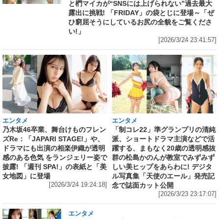
と椚マイカが“SNSには上げられない”過去最大
露出に挑戦! 「FRIDAY」の袋とじに登場～「ぜ
ひ窮屈そうにしているお尻の全貌をご覧くださ
い!」
[2026/3/24 23:41:57]
エンタメ
エンタメ
乃木坂46卒業、舞台けものフレン
「制コレ22」準グランプリの清純
ズRe：「JAPARI STAGE!」や、
派、ショートドラマ主演などで活
ドラマにも出演の相楽伊織が透明
躍する、まもなく20歳の透明感抜
感のある色気 をランジェリー姿で
群の松島かのんが教室でみずみず
披露! 「週刊 SPA!」の表紙と「美
しい美ヒップをあらわに! デジタ
女地図」に登場
ル写真集「天使のエール」発売記
[2026/3/24 19:24:18]
念で誌面カット公開
[2026/3/23 23:17:07]
エンタメ