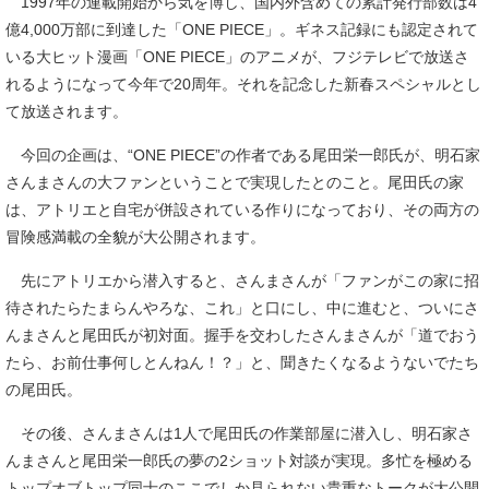
1997年の連載開始から気を博し、国内外含めての累計発行部数は4
億4,000万部に到達した「ONE PIECE」。ギネス記録にも認定されて
いる大ヒット漫画「ONE PIECE」のアニメが、フジテレビで放送さ
れるようになって今年で20周年。それを記念した新春スペシャルとし
て放送されます。
今回の企画は、“ONE PIECE”の作者である尾田栄一郎氏が、明石家
さんまさんの大ファンということで実現したとのこと。尾田氏の家
は、アトリエと自宅が併設されている作りになっており、その両方の
冒険感満載の全貌が大公開されます。
先にアトリエから潜入すると、さんまさんが「ファンがこの家に招
待されたらたまらんやろな、これ」と口にし、中に進むと、ついにさ
んまさんと尾田氏が初対面。握手を交わしたさんまさんが「道でおう
たら、お前仕事何しとんねん！？」と、聞きたくなるようないでたち
の尾田氏。
その後、さんまさんは1人で尾田氏の作業部屋に潜入し、明石家さ
んまさんと尾田栄一郎氏の夢の2ショット対談が実現。多忙を極める
トップオブトップ同士のここでしか見られない貴重なトークが大公開