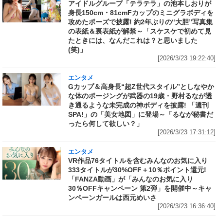
アイドルグループ「テラテラ」の池本しおりが
身長150cm・81cmFカップのミニグラボディを
攻めたポーズで披露! 約2年ぶりの“大胆”写真集
の表紙＆裏表紙が解禁～「スケスケで初めて見
たときには、なんだこれは？と思いました
(笑)」
[2026/3/23 19:22:40]
エンタメ
Gカップ＆高身長“超Z世代スタイル”としなやか
な体のポージングが武器の19歳・野村るなが透
き通るような未完成の神ボディを披露! 「週刊
SPA!」の「美女地図」に登場～「るなが秘書だ
ったら何して欲しい？」
[2026/3/23 17:31:12]
エンタメ
VR作品76タイトルを含むみんなのお気に入り
333タイトルが30%OFF＋10％ポイント還元!
「FANZA動画」が「みんなのお気に入り
30％OFFキャンペーン 第2弾」を開催中～キャ
ンペーンガールは西元めいさ
[2026/3/23 16:36:40]