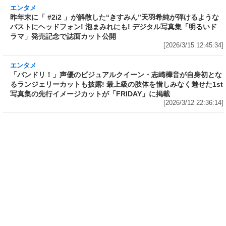
エンタメ
昨年末に「 #2i2 」が解散した“きすみん”天羽希
純が弾けるようなバストにヘッドフォン! 泡まみ
れにも! デジタル写真集「明るいドラマ」発売記
念で誌面カット公開
[2026/3/15 12:45:34]
エンタメ
「バンドリ！」声優のビジュアルクイーン・志
崎樺音が自身初となるランジェリーカットも披
露! 最上級の肢体を惜しみなく魅せた1st写真集
の先行イメージカットが「FRIDAY」に掲載
[2026/3/12 22:36:14]
エンタメ
エンタメ
映画「冷たい熱帯魚」「恋の罪」
ミス SPA!2025グランプリ獲得、
で助演女優賞を受賞、2011年に園
歯科衛生士としての顔も持ち、コ
子温と結婚した神楽坂恵(44)が15
スプレイヤー＆撮影会モデルとし
年ぶりにIカップを披露した写真集
て活動中のるかが沖縄で豊満なバ
「はだいろ 遙」の完全未発表カッ
ストの白ビキニ姿を披露! 泡まみ
トが「FRIDAY」の袋とじに!
れにも! デジタル写真集「美ボデ
DVDが付録で税込780円
ィ歯科衛生士」発売記念で誌面カ