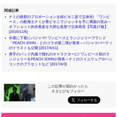
関連記事
ナミの抜群のプロポーションを紐ビキニ姿で立体化! 「ワンピ
ース」の航海士ナミが青ビキニでジョッキを手に満面の笑み～
オフショット的水着姿を大胆な造形で立体再現【写真17枚】
[2018/11/6]
水着に下着にパジャマ! ワンピースとランジェリーブランド
「PEACH JOHN」とのコラボ第二弾が発表～パジャマパーティ
のイラストも公開 [2017/4/11]
厚手のパッド内蔵で憧れのキャラクターに! ワンピース初のラ
ンジェリーをPEACH JOHNが発表～ナミのスイムウェアやハン
コックのブラセットなど [2017/4/3]
この記事が面白かったら
ネタとぴをフォロー