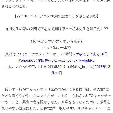
されるとのこと。
【??ONE PIECEアニメ20周年記念ロケを少し公開①】
尾田先生の家の玄関で下を見て興味津々の植木先生と澤口先生??
何やら足元??が光っている様子?
この正体は一体??
真相は1/9（水）のホンマでっか！？2時間SP
#放送まであと10日
#onepiece
#尾田先生
pic.twitter.com/FrlxwhebRv
— ホンマでっか!?TV【本日 2時間SP!!】 (@fujitv_honma)
2018年12
月30日
続いて一行が向かったアトリエの向かいにある自宅は、その3階に
たどり着くや否や、さんまさんが「これや、うわさのUFOキャッチャ
ーや！」と、興奮の色を隠せません。来客をもてなすために、景品を
取りやすい設定にした、自称“世界一取りやすいUFOキャッチャー”に