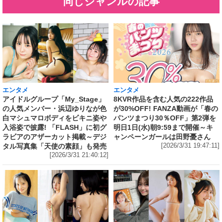
同じジャンルの記事
エンタメ
エンタメ
アイドルグループ「My_Stage」
8KVR作品を含む人気の222作品
の人気メンバー・浜辺ゆりなが色
が30%OFF! FANZA動画が「春の
白マシュマロボディをビキニ姿や
パンツまつり30％OFF」第2弾を
入浴姿で披露! 「FLASH」に初グ
明日1日(水)朝9:59まで開催～キ
ラビアのアザーカット掲載～デジ
ャンペーンガールは田野憂さん
タル写真集「天使の素顔」も発売
[2026/3/31 19:47:11]
[2026/3/31 21:40:12]