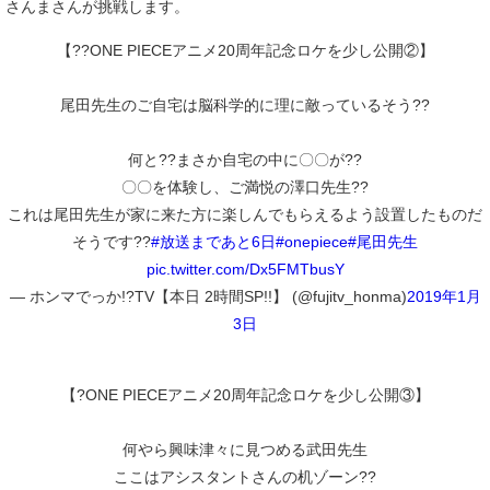
さんまさんが挑戦します。
【??ONE PIECEアニメ20周年記念ロケを少し公開②】
尾田先生のご自宅は脳科学的に理に敵っているそう??
何と??まさか自宅の中に〇〇が??
〇〇を体験し、ご満悦の澤口先生??
これは尾田先生が家に来た方に楽しんでもらえるよう設置したものだ
そうです??
#放送まであと6日
#onepiece
#尾田先生
pic.twitter.com/Dx5FMTbusY
— ホンマでっか!?TV【本日 2時間SP!!】 (@fujitv_honma)
2019年1月
3日
【?ONE PIECEアニメ20周年記念ロケを少し公開③】
何やら興味津々に見つめる武田先生
ここはアシスタントさんの机ゾーン??