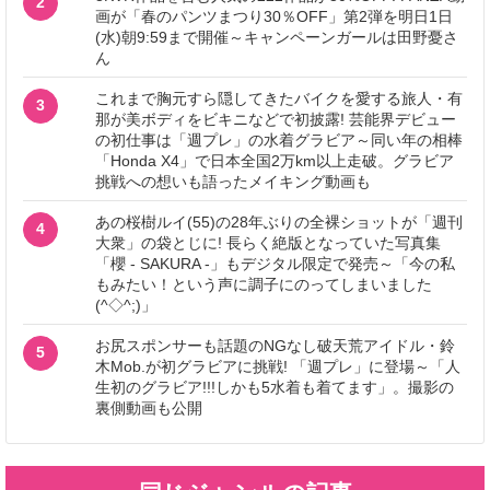
2
画が「春のパンツまつり30％OFF」第2弾を明日1日
(水)朝9:59まで開催～キャンペーンガールは田野憂さ
ん
これまで胸元すら隠してきたバイクを愛する旅人・有
3
那が美ボディをビキニなどで初披露! 芸能界デビュー
の初仕事は「週プレ」の水着グラビア～同い年の相棒
「Honda X4」で日本全国2万km以上走破。グラビア
挑戦への想いも語ったメイキング動画も
あの桜樹ルイ(55)の28年ぶりの全裸ショットが「週刊
4
大衆」の袋とじに! 長らく絶版となっていた写真集
「櫻 - SAKURA -」もデジタル限定で発売～「今の私
もみたい！という声に調子にのってしまいました
(^◇^;)」
お尻スポンサーも話題のNGなし破天荒アイドル・鈴
5
木Mob.が初グラビアに挑戦! 「週プレ」に登場～「人
生初のグラビア!!!しかも5水着も着てます」。撮影の
裏側動画も公開