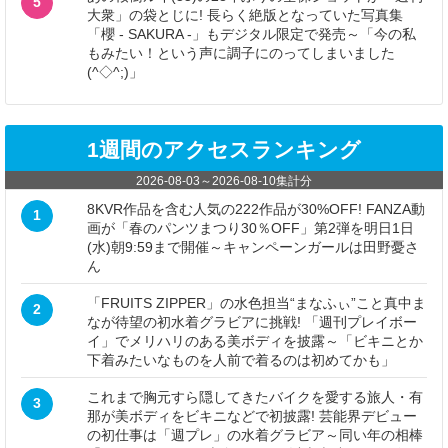
5
大衆」の袋とじに! 長らく絶版となっていた写真集
「櫻 - SAKURA -」もデジタル限定で発売～「今の私
もみたい！という声に調子にのってしまいました
(^◇^;)」
1週間のアクセスランキング
2026-08-03
～
2026-08-10
集計分
8KVR作品を含む人気の222作品が30%OFF! FANZA動
1
画が「春のパンツまつり30％OFF」第2弾を明日1日
(水)朝9:59まで開催～キャンペーンガールは田野憂さ
ん
「FRUITS ZIPPER」の水色担当“まなふぃ”こと真中ま
2
なが待望の初水着グラビアに挑戦! 「週刊プレイボー
イ」でメリハリのある美ボディを披露～「ビキニとか
下着みたいなものを人前で着るのは初めてかも」
これまで胸元すら隠してきたバイクを愛する旅人・有
3
那が美ボディをビキニなどで初披露! 芸能界デビュー
の初仕事は「週プレ」の水着グラビア～同い年の相棒