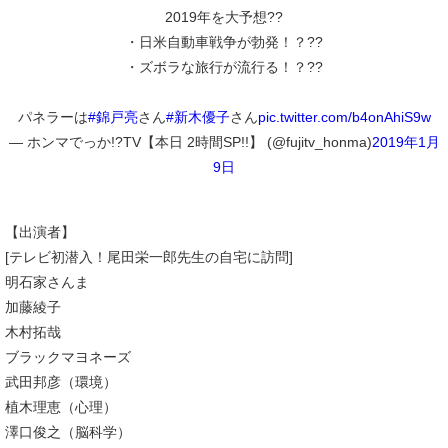
2019年を大予想??
・日米自動車戦争が勃発！？??
・ズボラな旅行が流行る！？??
パネラーは
#錦戸亮
さん
#新木優子
さん
pic.twitter.com/b4onAhiS9w
— ホンマでっか!?TV【本日 2時間SP!!】 (@fujitv_honma)
2019年1月
9日
【出演者】
[テレビ初潜入！尾田栄一郎先生の自宅に訪問]
明石家さんま
加藤綾子
木村拓哉
ブラックマヨネーズ
武田邦彦（環境）
植木理恵（心理）
澤口俊之（脳科学）