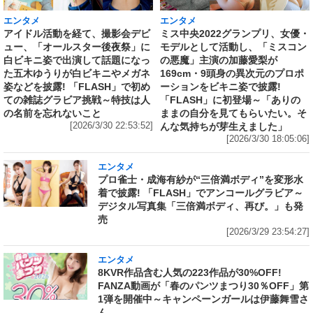
エンタメ
エンタメ
アイドル活動を経て、撮影会デビ
ミス中央2022グランプリ、女優・
ュー、「オールスター後夜祭」に
モデルとして活動し、「ミスコン
白ビキニ姿で出演して話題になっ
の悪魔」主演の加藤愛梨が
た五木ゆうりが白ビキニやメガネ
169cm・9頭身の異次元のプロポ
姿などを披露! 「FLASH」で初め
ーションをビキニ姿で披露!
ての雑誌グラビア挑戦～特技は人
「FLASH」に初登場～「ありの
の名前を忘れないこと
ままの自分を見てもらいたい。そ
[2026/3/30 22:53:52]
んな気持ちが芽生えました」
[2026/3/30 18:05:06]
エンタメ
プロ雀士・成海有紗が“三倍満ボディ”を変形水
着で披露! 「FLASH」でアンコールグラビア～
デジタル写真集「三倍満ボディ、再び。」も発
売
[2026/3/29 23:54:27]
エンタメ
8KVR作品含む人気の223作品が30%OFF!
FANZA動画が「春のパンツまつり30％OFF」第
1弾を開催中～キャンペーンガールは伊藤舞雪さ
ん