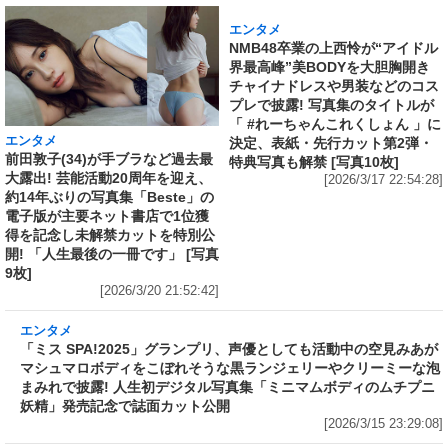
エンタメ
エンタメ
前田敦子(34)が手ブラなど過去最
NMB48卒業の上西怜が“アイドル
大露出! 芸能活動20周年を迎え、
界最高峰”美BODYを大胆胸開き
約14年ぶりの写真集「Beste」の
チャイナドレスや男装などのコス
電子版が主要ネット書店で1位獲
プレで披露! 写真集のタイトルが
得を記念し未解禁カットを特別公
「 #れーちゃんこれくしょん 」に
開! 「人生最後の一冊です」 [写真
決定、表紙・先行カット第2弾・
9枚]
特典写真も解禁 [写真10枚]
[2026/3/20 21:52:42]
[2026/3/17 22:54:28]
エンタメ
「ミス SPA!2025」グランプリ、声優としても
活動中の空見みあがマシュマロボディをこぼれ
そうな黒ランジェリーやクリーミーな泡まみれ
で披露! 人生初デジタル写真集「ミニマムボディ
のムチプニ妖精」発売記念で誌面カット公開
[2026/3/15 23:29:08]