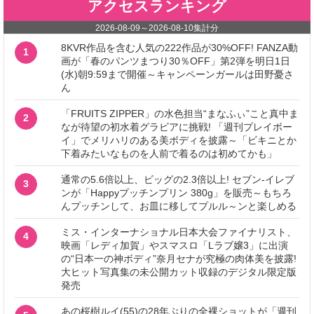
アクセスランキング
2026-08-09
～
2026-08-10
集計分
8KVR作品を含む人気の222作品が30%OFF! FANZA動
1
画が「春のパンツまつり30％OFF」第2弾を明日1日
(水)朝9:59まで開催～キャンペーンガールは田野憂さ
ん
「FRUITS ZIPPER」の水色担当“まなふぃ”こと真中ま
2
なが待望の初水着グラビアに挑戦! 「週刊プレイボー
イ」でメリハリのある美ボディを披露～「ビキニとか
下着みたいなものを人前で着るのは初めてかも」
通常の5.6倍以上、ビッグの2.3倍以上! セブン‐イレブ
3
ンが「Happyプッチンプリン 380g」を販売～もちろ
んプッチンして、お皿に移してプルル～ンと楽しめる
ミス・インターナショナル日本大会ファイナリスト、
4
映画「レディ加賀」やスマスロ「Lラブ嬢3」に出演
の“日本一の神ボディ”奈月セナが究極の肉体美を披露!
大ヒット写真集の未公開カット収録のデジタル限定版
発売
あの桜樹ルイ(55)の28年ぶりの全裸ショットが「週刊