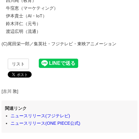
西川純（教育）
牛窪恵（マーケティング）
伊本貴士（AI・IoT）
鈴木洋仁（元号）
渡辺広明（流通）
(C)尾田栄一郎／集英社・フジテレビ・東映アニメーション
リスト
[古川 敦]
関連リンク
ニュースリリース(フジテレビ)
ニュースリリース(ONE PIECE公式)