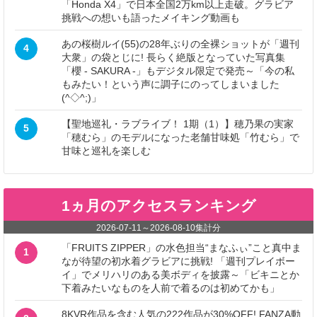
「Honda X4」で日本全国2万km以上走破。グラビア
挑戦への想いも語ったメイキング動画も
あの桜樹ルイ(55)の28年ぶりの全裸ショットが「週刊
4
大衆」の袋とじに! 長らく絶版となっていた写真集
「櫻 - SAKURA -」もデジタル限定で発売～「今の私
もみたい！という声に調子にのってしまいました
(^◇^;)」
【聖地巡礼・ラブライブ！ 1期（1）】穂乃果の実家
5
「穂むら」のモデルになった老舗甘味処「竹むら」で
甘味と巡礼を楽しむ
1ヵ月のアクセスランキング
2026-07-11
～
2026-08-10
集計分
「FRUITS ZIPPER」の水色担当“まなふぃ”こと真中ま
1
なが待望の初水着グラビアに挑戦! 「週刊プレイボー
イ」でメリハリのある美ボディを披露～「ビキニとか
下着みたいなものを人前で着るのは初めてかも」
8KVR作品を含む人気の222作品が30%OFF! FANZA動