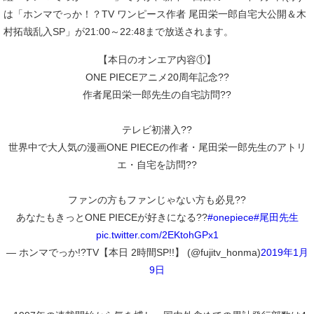
は「ホンマでっか！？TV ワンピース作者 尾田栄一郎自宅大公開＆木
村拓哉乱入SP」が21:00～22:48まで放送されます。
【本日のオンエア内容①】
ONE PIECEアニメ20周年記念??
作者尾田栄一郎先生の自宅訪問??
テレビ初潜入??
世界中で大人気の漫画ONE PIECEの作者・尾田栄一郎先生のアトリ
エ・自宅を訪問??
ファンの方もファンじゃない方も必見??
あなたもきっとONE PIECEが好きになる??
#onepiece
#尾田先生
pic.twitter.com/2EKtohGPx1
— ホンマでっか!?TV【本日 2時間SP!!】 (@fujitv_honma)
2019年1月
9日