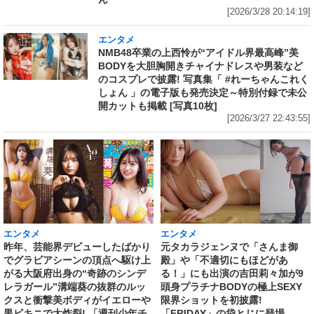
[2026/3/28 20:14:19]
エンタメ
NMB48卒業の上西怜が“アイドル界最高峰”美
BODYを大胆胸開きチャイナドレスや男装など
のコスプレで披露! 写真集「 #れーちゃんこれく
しょん 」の電子版も発売決定～特別付録で未公
開カットも掲載 [写真10枚]
[2026/3/27 22:43:55]
エンタメ
エンタメ
昨年、芸能界デビューしたばかり
元タカラジェンヌで「さんま御
でグラビアシーンの頂点へ駆け上
殿」や「不適切にもほどがあ
がる大阪府出身の“奇跡のシンデ
る！」にも出演の吉田莉々加が9
レラガール”溝端葵の抜群のルッ
頭身プラチナBODYの極上SEXY
クスと衝撃美ボディがイエローや
限界ショットを初披露!
黒ビキニで大炸裂! 「週刊少年チ
「FRIDAY」の袋とじに登場