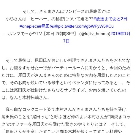
そして、さんまさんはワンピースの最終回??に
小杉さんは「ヒーハー」の秘密について迫る??
#放送まであと2日
#onepiece
#尾田先生
pic.twitter.com/gbWPyW5KCu
— ホンマでっか!?TV【本日 2時間SP!!】 (@fujitv_honma)
2019年1月
7日
そして最後は、尾田氏がおいしい料理でさんまさんたちをおもてな
し。お腹をすかせた一行がパーティールームに向かうと、今回のため
だけに、尾田氏がさんまさんのために特別なお肉を用意したとのこと
で、そのお肉が焼いている最中というベランダに行ってみると…。そ
こには尾田氏が仕掛けたさらなるサプライズ、お肉を焼いていたの
は、なんと木村拓哉さん。
真っ白なコックコート姿で木村さんがさんまさんたちを待ち受け、
尾田氏のことを“尾田っち”と呼ぶほど仲のよい木村さんが“肉焼きコッ
ク”のオファーを尾田氏から受けた驚きのやりとりとは？ そして、
「尾田さんが用意したすごいお肉を木村が焼くってすごい料理や