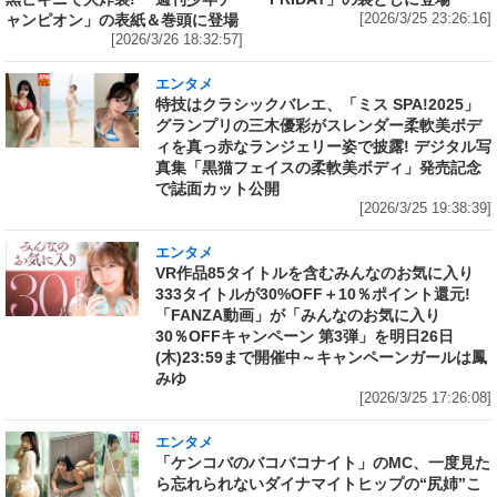
ャンピオン」の表紙＆巻頭に登場
[2026/3/25 23:26:16]
[2026/3/26 18:32:57]
エンタメ
特技はクラシックバレエ、「ミス SPA!2025」
グランプリの三木優彩がスレンダー柔軟美ボデ
ィを真っ赤なランジェリー姿で披露! デジタル写
真集「黒猫フェイスの柔軟美ボディ」発売記念
で誌面カット公開
[2026/3/25 19:38:39]
エンタメ
VR作品85タイトルを含むみんなのお気に入り
333タイトルが30%OFF＋10％ポイント還元!
「FANZA動画」が「みんなのお気に入り
30％OFFキャンペーン 第3弾」を明日26日
(木)23:59まで開催中～キャンペーンガールは鳳
みゆ
[2026/3/25 17:26:08]
エンタメ
「ケンコバのバコバコナイト」のMC、一度見た
ら忘れられないダイナマイトヒップの“尻姉”こ