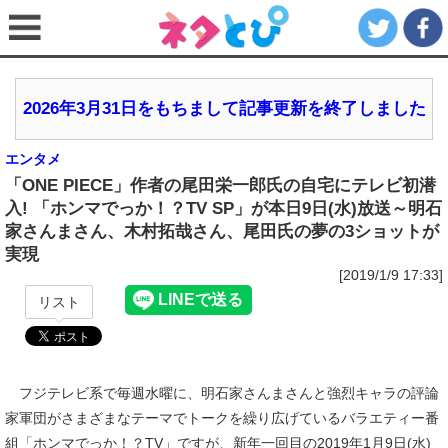
2026年3月31日をもちまして記事更新を終了しました
エンタメ
「ONE PIECE」作者の尾田栄一郎氏の自宅にテレビ初潜
入! 「ホンマでっか！？TV SP」が本日9日(水)放送～明石
家さんまさん、木村拓哉さん、尾田氏の夢の3ショットが
実現
[2019/1/9 17:33]
リスト
フジテレビ系で毎週水曜に、明石家さんまさんと強烈キャラの評論
家軍団がさまざまなテーマでトークを繰り広げているバラエティー番
組「ホンマでっか！？TV」ですが、新年一回目の2019年1月9日(水)