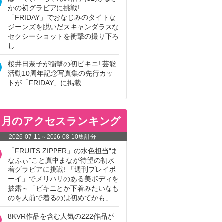
かの初グラビアに挑戦!
「FRIDAY」でおなじみのタイトな
ジーンズを脱いだスキャンダラスな
セクシーショットを衝撃の撮り下ろ
し
桜井日奈子が衝撃の初ビキニ! 芸能
活動10周年記念写真集の先行カッ
トが「FRIDAY」に掲載
ヵ月のアクセスランキング
2026-07-11
～
2026-08-10
集計分
「FRUITS ZIPPER」の水色担当“ま
なふぃ”こと真中まなが待望の初水
着グラビアに挑戦! 「週刊プレイボ
ーイ」でメリハリのある美ボディを
披露～「ビキニとか下着みたいなも
のを人前で着るのは初めてかも」
8KVR作品を含む人気の222作品が