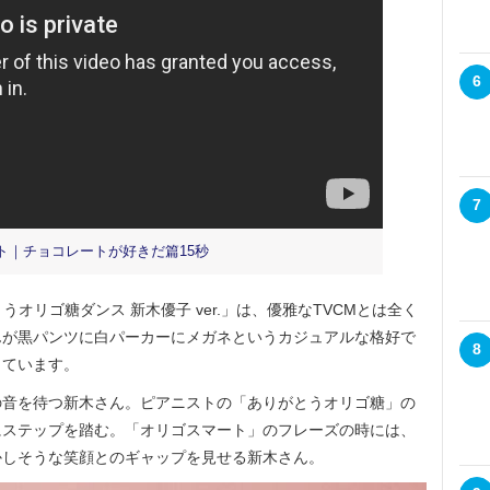
6
7
ト｜チョコレートが好きだ篇15秒
オリゴ糖ダンス 新木優子 ver.」は、優雅なTVCMとは全く
んが黒パンツに白パーカーにメガネというカジュアルな格好で
8
っています。
音を待つ新木さん。ピアニストの「ありがとうオリゴ糖」の
にステップを踏む。「オリゴスマート」のフレーズの時には、
かしそうな笑顔とのギャップを見せる新木さん。