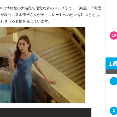
CMは博物館の大階段で優雅な青のドレス姿で、「綺麗」「可愛
トが殺到。新木優子さんがチョコレートへの想いを叫ぶととも
感じさせる表情を見せています。
10
1
1
2