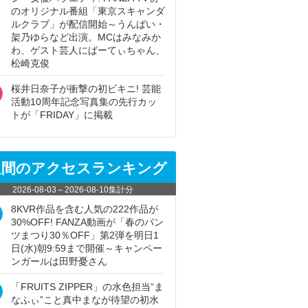
のオリジナル番組「東京スキャンダ
ルクラブ」が配信開始～うんぱい・
架乃ゆらなど出演。MCはみなみか
わ、ゲスト芸人にぱーてぃちゃん、
松崎克俊
桜井日奈子が衝撃の初ビキニ! 芸能
活動10周年記念写真集の先行カッ
トが「FRIDAY」に掲載
週間のアクセスランキング
2026-08-03
～
2026-08-10
集計分
8KVR作品を含む人気の222作品が
30%OFF! FANZA動画が「春のパン
ツまつり30％OFF」第2弾を明日1
日(水)朝9:59まで開催～キャンペー
ンガールは田野憂さん
「FRUITS ZIPPER」の水色担当“ま
なふぃ”こと真中まなが待望の初水