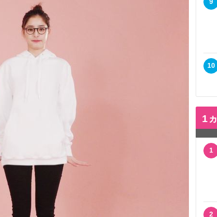
9
10
1
1
2