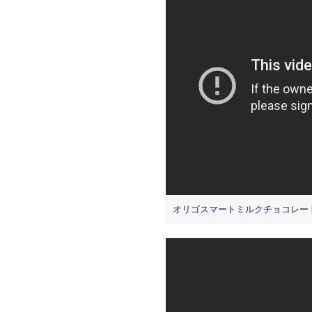
オリゴスマートミルクチョコレー