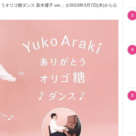
リゴ糖ダンス 新木優子 ver.」が2019年3月7日(木)から公
3
4
5