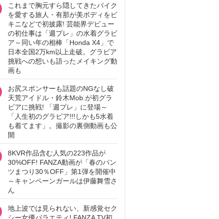
これまで胸元すら隠してきたバイク
を愛する旅人・有那が美ボディをビ
キニなどで初披露! 芸能界デビュー
の初仕事は「週プレ」の水着グラビ
ア～同い年の相棒「Honda X4」で
日本全国2万km以上走破。グラビア
挑戦への想いも語ったメイキング動
画も
お尻スポンサーも話題のNGなし破
天荒アイドル・鈴木Mob.が初グラ
ビアに挑戦! 「週プレ」に登場～
「人生初のグラビア!!!しかも5水着
も着てます」。撮影の裏側動画も公
開
8KVR作品含む人気の223作品が
30%OFF! FANZA動画が「春のパン
ツまつり30％OFF」第1弾を開催中
～キャンペーンガールは伊藤舞雪さ
ん
地上波では見られない、新感覚セク
シー女優バラエティ! FANZA TV初