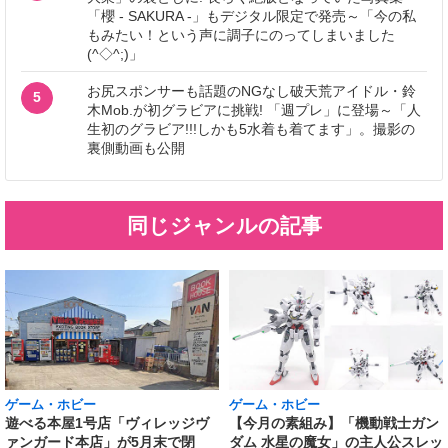
「櫻 - SAKURA -」もデジタル限定で発売～「今の私
もみたい！という声に調子にのってしまいました
(^◇^;)」
お尻スポンサーも話題のNGなし破天荒アイドル・鈴
5
木Mob.が初グラビアに挑戦! 「週プレ」に登場～「人
生初のグラビア!!!しかも5水着も着てます」。撮影の
裏側動画も公開
同じジャンルの記事
ゲーム・ホビー
ゲーム・ホビー
遊べる本屋1号店「ヴィレッジヴ
【今月の素組み】「機動戦士ガン
ァンガード本店」が5月末で閉
ダム 水星の魔女」の主人公スレッ