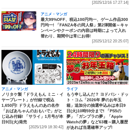
[2025/12/16 17:27:14]
アニメ・マンガ
最大99%OFF、税込100円均一、ゲーム作品300
円均一! 「FANZA冬の同人祭」第2弾開催～キャ
ンペーンやクーポンの内容は時期によって入れ
替わり、期間中は常にお得!
[2025/12/12 20:25:07]
アニメ・マンガ
ライフ
ノリタケ製「ドラえもん ミニ・イ
もう申し込んだ？ ヨドバシ・ドッ
ヤープレート」が付録で税込
ト・コム「2026年 夢のお年玉
1,650円! ドラえもんのあの名作
箱」追加分の抽選申込みは本日9
「おばあちゃんのおもいで」がと
日(火)10時59分まで! 「PS5の
じ込み付録! 「サライ」1月号が本
夢」「ガンプラの夢」「Apple
日9日(火)発売
Watchの夢」など63種～購入履歴
[2025/12/9 18:30:42]
があれば当選確率アップ!