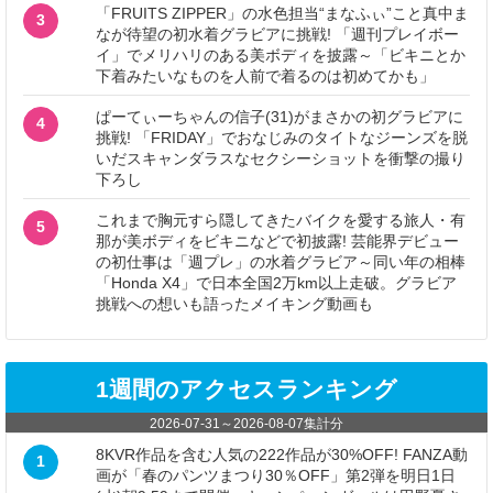
「FRUITS ZIPPER」の水色担当“まなふぃ”こと真中ま
3
なが待望の初水着グラビアに挑戦! 「週刊プレイボー
イ」でメリハリのある美ボディを披露～「ビキニとか
下着みたいなものを人前で着るのは初めてかも」
ぱーてぃーちゃんの信子(31)がまさかの初グラビアに
4
挑戦! 「FRIDAY」でおなじみのタイトなジーンズを脱
いだスキャンダラスなセクシーショットを衝撃の撮り
下ろし
これまで胸元すら隠してきたバイクを愛する旅人・有
5
那が美ボディをビキニなどで初披露! 芸能界デビュー
の初仕事は「週プレ」の水着グラビア～同い年の相棒
「Honda X4」で日本全国2万km以上走破。グラビア
挑戦への想いも語ったメイキング動画も
1週間のアクセスランキング
2026-07-31
～
2026-08-07
集計分
8KVR作品を含む人気の222作品が30%OFF! FANZA動
1
画が「春のパンツまつり30％OFF」第2弾を明日1日