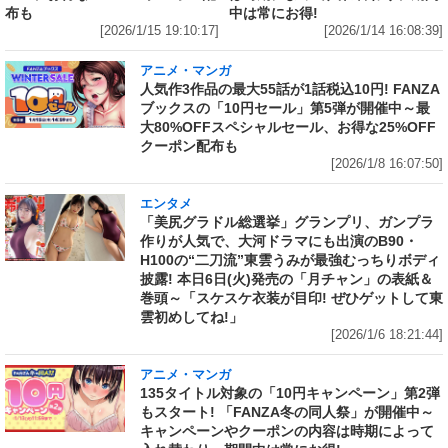
布も
中は常にお得!
[2026/1/15 19:10:17]
[2026/1/14 16:08:39]
アニメ・マンガ
人気作3作品の最大55話が1話税込10円! FANZA
ブックスの「10円セール」第5弾が開催中～最
大80%OFFスペシャルセール、お得な25%OFF
クーポン配布も
[2026/1/8 16:07:50]
エンタメ
「美尻グラドル総選挙」グランプリ、ガンプラ
作りが人気で、大河ドラマにも出演のB90・
H100の“二刀流”東雲うみが最強むっちりボディ
披露! 本日6日(火)発売の「月チャン」の表紙＆
巻頭～「スケスケ衣装が目印! ぜひゲットして東
雲初めしてね!」
[2026/1/6 18:21:44]
アニメ・マンガ
135タイトル対象の「10円キャンペーン」第2弾
もスタート! 「FANZA冬の同人祭」が開催中～
キャンペーンやクーポンの内容は時期によって