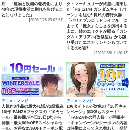
店 「建物と設備の老朽化により
タ・マーキュリーが終盤に搭乗し
40年の現役生活に別れを告げるこ
た「HG 1/144 ガンダムキャリバ
とになりました」
ーン」を組む! 長尺の携行火器
[2026/2/28 23:02:31]
「バリアブルロッドライフル」に
よって「魔女」らしさを演出する
上に、姉のエリクトが駆る「ガン
ダムエアリアル(改修型)」から譲
り受けたエスカッシャンもついて
くるのが吉!
[2026/1/26 11:20:13]
アニメ・マンガ
アニメ・マンガ
人気作3作品の最大41話が1話税込
136タイトルが対象の「10円キャ
10円! FANZAブックスの「10円セ
ンペーン」第3弾もスタート!
ール」最終回が本日15日(木)から
「FANZA冬の同人祭」が開催中
開催～最大80%OFFスペシャルセ
～キャンペーンやクーポンの内容
ール、お得な25%OFFクーポン配
は時期によって入れ替わり、期間