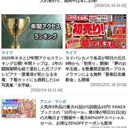
入れ替わり、期間中は常にお得!
[2026/1/6 16:24:42]
ライフ
ライフ
ヨドバシカメラ各店が明日の元日
2025年ネタとぴ年間アクセスラン
8時から「初売り」開催! 「夢のお
キング公開! 年間トップは、1年の
年玉箱」を数量限定販売～プロカ
闘病期間を経て退社した元フジテ
メラマンによる無料「新春記念撮
レビアナ・渡邊渚が初となる水
影会」も開催
着、下着カットにも挑戦した1st
[2025/12/31 18:10:50]
写真集「水平線」
[2026/1/4 16:11:44]
アニメ・マンガ
人気作3作品の最大41話が1話税込10円! FANZA
ブックスの「10円セール」第3弾が明日31日(水)
の大晦日まで開催中～最大80%OFFスペシャル
セール、お得な25%OFFクーポンも配布