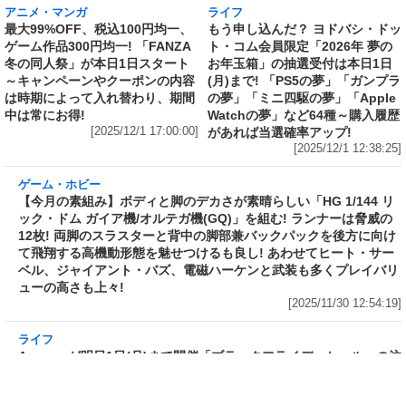
[2025/12/1 22:52:37]
アニメ・マンガ
ライフ
最大99%OFF、税込100円均一、
もう申し込んだ？ ヨドバシ・ドッ
ゲーム作品300円均一! 「FANZA
ト・コム会員限定「2026年 夢の
冬の同人祭」が本日1日スタート
お年玉箱」の抽選受付は本日1日
～キャンペーンやクーポンの内容
(月)まで! 「PS5の夢」「ガンプラ
は時期によって入れ替わり、期間
の夢」「ミニ四駆の夢」「Apple
中は常にお得!
Watchの夢」など64種～購入履歴
[2025/12/1 17:00:00]
があれば当選確率アップ!
[2025/12/1 12:38:25]
ゲーム・ホビー
【今月の素組み】ボディと脚のデカさが素晴ら
しい「HG 1/144 リック・ドム ガイア機/オルテ
ガ機(GQ)」を組む! ランナーは脅威の12枚! 両
脚のスラスターと背中の脚部兼バックパックを