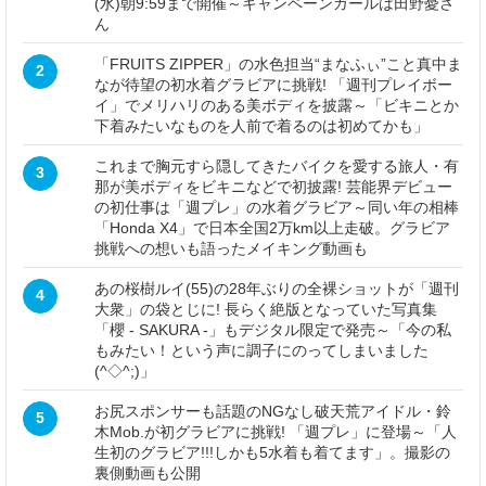
(水)朝9:59まで開催～キャンペーンガールは田野憂さ
ん
「FRUITS ZIPPER」の水色担当“まなふぃ”こと真中ま
2
なが待望の初水着グラビアに挑戦! 「週刊プレイボー
イ」でメリハリのある美ボディを披露～「ビキニとか
下着みたいなものを人前で着るのは初めてかも」
これまで胸元すら隠してきたバイクを愛する旅人・有
3
那が美ボディをビキニなどで初披露! 芸能界デビュー
の初仕事は「週プレ」の水着グラビア～同い年の相棒
「Honda X4」で日本全国2万km以上走破。グラビア
挑戦への想いも語ったメイキング動画も
あの桜樹ルイ(55)の28年ぶりの全裸ショットが「週刊
4
大衆」の袋とじに! 長らく絶版となっていた写真集
「櫻 - SAKURA -」もデジタル限定で発売～「今の私
もみたい！という声に調子にのってしまいました
(^◇^;)」
お尻スポンサーも話題のNGなし破天荒アイドル・鈴
5
木Mob.が初グラビアに挑戦! 「週プレ」に登場～「人
生初のグラビア!!!しかも5水着も着てます」。撮影の
裏側動画も公開