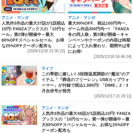
アニメ・マンガ
アニメ・マンガ
人気作3作品の最大37話が1話税込
最大99%OFF、税込100円均一、
10円! FANZAブックスの「10円セ
ゲーム作品300円均一! 「FANZA
ール」第2弾が開催中～最大
冬の同人祭」第3弾が開催～キャ
80%OFFスペシャルセール、お得
ンペーンやクーポンの内容は時期
な25%OFFクーポン配布も
によって入れ替わり、期間中は常
[2025/12/20 23:35:22]
にお得!
[2025/12/18 16:46:24]
ライフ
この季節に嬉しい! 3段階温度調節の“魔法”のア
イテム「『葬送のフリーレン』USBカップウォ
ーマー」が付録で税込1,880円! 「DIME」2・3
月合併号が発売
[2025/12/17 21:29:11]
アニメ・マンガ
人気作3作品の最大48話が1話税込10円! FANZA
ブックスの「10円セール」第一弾が開催中～最
大80%OFFスペシャルセール、お得な25%OFF
クーポン配布も