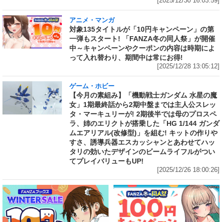
[2025/12/30 16:03:59]
アニメ・マンガ
対象135タイトルが「10円キャンペーン」の第
一弾もスタート! 「FANZA冬の同人祭」が開催
中～キャンペーンやクーポンの内容は時期によ
って入れ替わり、期間中は常にお得!
[2025/12/28 13:05:12]
ゲーム・ホビー
【今月の素組み】「機動戦士ガンダム 水星の魔
女」1期最終話から2期中盤までは主人公スレッ
タ・マーキュリーが! 2期後半では母のプロスペ
ラ、姉のエリクトが搭乗した「HG 1/144 ガンダ
ムエアリアル(改修型)」を組む! キットの作りや
すさ、誘導兵器エスカッシャンとあわせてハッ
タリの効いたデザインのビームライフルがつい
てプレイバリューもUP!
[2025/12/26 18:00:26]