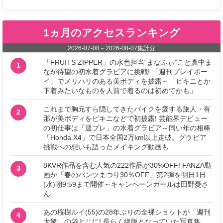
1ヵ月のアクセスランキング
2026-07-08
～
2026-08-07
集計分
「FRUITS ZIPPER」の水色担当“まなふぃ”こと真中ま
1
なが待望の初水着グラビアに挑戦! 「週刊プレイボー
イ」でメリハリのある美ボディを披露～「ビキニとか
下着みたいなものを人前で着るのは初めてかも」
これまで胸元すら隠してきたバイクを愛する旅人・有
2
那が美ボディをビキニなどで初披露! 芸能界デビュー
の初仕事は「週プレ」の水着グラビア～同い年の相棒
「Honda X4」で日本全国2万km以上走破。グラビア
挑戦への想いも語ったメイキング動画も
8KVR作品を含む人気の222作品が30%OFF! FANZA動
3
画が「春のパンツまつり30％OFF」第2弾を明日1日
(水)朝9:59まで開催～キャンペーンガールは田野憂さ
ん
あの桜樹ルイ(55)の28年ぶりの全裸ショットが「週刊
4
大衆」の袋とじに! 長らく絶版となっていた写真集