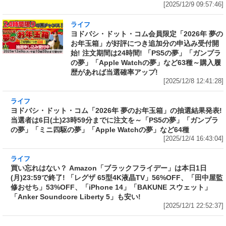
[2025/12/9 09:57:46]
ライフ
ヨドバシ・ドット・コム会員限定「2026年 夢の
お年玉箱」が好評につき追加分の申込み受付開
始! 注文期間は24時間! 「PS5の夢」「ガンプラ
の夢」「Apple Watchの夢」など63種～購入履
歴があれば当選確率アップ!
[2025/12/8 12:41:28]
ライフ
ヨドバシ・ドット・コム「2026年 夢のお年玉
箱」の抽選結果発表! 当選者は6日(土)23時59分
までに注文を～「PS5の夢」「ガンプラの夢」
「ミニ四駆の夢」「Apple Watchの夢」など64
種
[2025/12/4 16:43:04]
ライフ
買い忘れはない？ Amazon「ブラックフライデ
ー」は本日1日(月)23:59で終了! 「レグザ 65型
4K液晶TV」56%OFF、「田中屋監修おせち」
53%OFF、「iPhone 14」「BAKUNE スウェッ
ト」「Anker Soundcore Liberty 5」も安い!