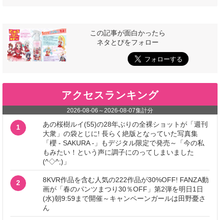
この記事が面白かったら
ネタとぴをフォロー
アクセスランキング
2026-08-06
～
2026-08-07
集計分
あの桜樹ルイ(55)の28年ぶりの全裸ショットが「週刊
1
大衆」の袋とじに! 長らく絶版となっていた写真集
「櫻 - SAKURA -」もデジタル限定で発売～「今の私
もみたい！という声に調子にのってしまいました
(^◇^;)」
8KVR作品を含む人気の222作品が30%OFF! FANZA動
2
画が「春のパンツまつり30％OFF」第2弾を明日1日
(水)朝9:59まで開催～キャンペーンガールは田野憂さ
ん