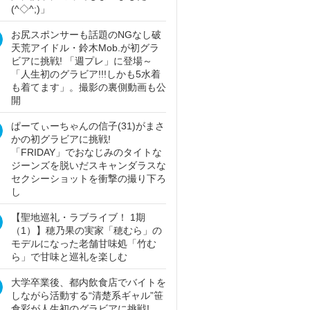
(^◇^;)」
お尻スポンサーも話題のNGなし破
天荒アイドル・鈴木Mob.が初グラ
ビアに挑戦! 「週プレ」に登場～
「人生初のグラビア!!!しかも5水着
も着てます」。撮影の裏側動画も公
開
ぱーてぃーちゃんの信子(31)がまさ
かの初グラビアに挑戦!
「FRIDAY」でおなじみのタイトな
ジーンズを脱いだスキャンダラスな
セクシーショットを衝撃の撮り下ろ
し
【聖地巡礼・ラブライブ！ 1期
（1）】穂乃果の実家「穂むら」の
モデルになった老舗甘味処「竹む
ら」で甘味と巡礼を楽しむ
大学卒業後、都内飲食店でバイトを
しながら活動する“清楚系ギャル”笹
倉彩が人生初のグラビアに挑戦!