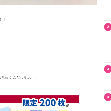
窓口
2
3
ちゅう こだわり.com」
4