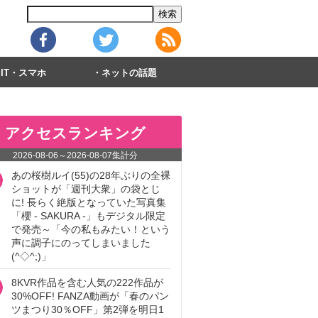
IT・スマホ
ネットの話題
アクセスランキング
2026-08-06
～
2026-08-07
集計分
あの桜樹ルイ(55)の28年ぶりの全裸
ショットが「週刊大衆」の袋とじ
に! 長らく絶版となっていた写真集
「櫻 - SAKURA -」もデジタル限定
で発売～「今の私もみたい！という
声に調子にのってしまいました
(^◇^;)」
8KVR作品を含む人気の222作品が
30%OFF! FANZA動画が「春のパン
ツまつり30％OFF」第2弾を明日1