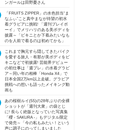
ンガールは田野憂さん
「FRUITS ZIPPER」の水色担当“ま
なふぃ”こと真中まなが待望の初水
着グラビアに挑戦! 「週刊プレイボ
ーイ」でメリハリのある美ボディを
披露～「ビキニとか下着みたいなも
のを人前で着るのは初めてかも」
これまで胸元すら隠してきたバイク
を愛する旅人・有那が美ボディをビ
キニなどで初披露! 芸能界デビュー
の初仕事は「週プレ」の水着グラビ
ア～同い年の相棒「Honda X4」で
日本全国2万km以上走破。グラビア
挑戦への想いも語ったメイキング動
画も
あの桜樹ルイ(55)の28年ぶりの全裸
ショットが「週刊大衆」の袋とじ
に! 長らく絶版となっていた写真集
「櫻 - SAKURA -」もデジタル限定
で発売～「今の私もみたい！という
声に調子にのってしまいました