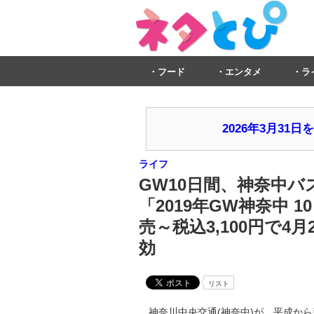
フード
エンタメ
ラ
2026年3月3
ライフ
GW10日間、神奈中バ
「2019年GW神奈中 
売～税込3,100円で4月
効
リスト
神奈川中央交通(神奈中)が、平成か