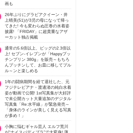
画も
26年ぶりにグラビアクイーン・井
上晴美(51)が3児の母になって帰っ
てきた! 今も変わらぬ圧巻の水着姿
披露! 「FRIDAY」に超貴重なアザ
ーカット独占掲載
通常の5.6倍以上、ビッグの2.3倍以
上! セブン‐イレブンが「Happyプッ
チンプリン 380g」を販売～もちろ
んプッチンして、お皿に移してプル
ル～ンと楽しめる
1年の闘病期間を経て退社した、元
フジテレビアナ・渡邊渚の純白水着
姿が動画で公開! 1st写真集が大好評
で未公開カット大量追加のデジタル
写真集「Re:水平線」が緊急発売～
「身体のラインが美しく見える写真
が多め！」
小胸に悩むギャル芸人 エルフ荒川
が“ナイスバディブラ”で大変身! 薄