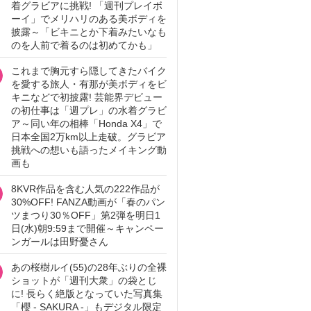
着グラビアに挑戦! 「週刊プレイボ
ーイ」でメリハリのある美ボディを
披露～「ビキニとか下着みたいなも
のを人前で着るのは初めてかも」
これまで胸元すら隠してきたバイク
を愛する旅人・有那が美ボディをビ
キニなどで初披露! 芸能界デビュー
の初仕事は「週プレ」の水着グラビ
ア～同い年の相棒「Honda X4」で
日本全国2万km以上走破。グラビア
挑戦への想いも語ったメイキング動
画も
8KVR作品を含む人気の222作品が
30%OFF! FANZA動画が「春のパン
ツまつり30％OFF」第2弾を明日1
日(水)朝9:59まで開催～キャンペー
ンガールは田野憂さん
あの桜樹ルイ(55)の28年ぶりの全裸
ショットが「週刊大衆」の袋とじ
に! 長らく絶版となっていた写真集
「櫻 - SAKURA -」もデジタル限定