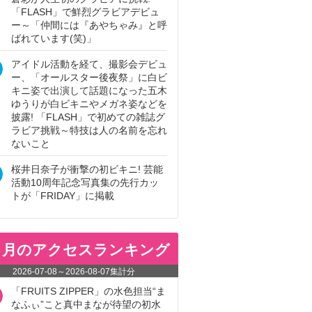
「FLASH」で鮮烈グラビアデビュ
ー～「仲間には『あやちゃみ』と呼
ばれています(笑)」
アイドル活動を経て、撮影会デビュ
ー、「オールスター後夜祭」に白ビ
キニ姿で出演して話題になった五木
ゆうりが白ビキニやメガネ姿などを
披露! 「FLASH」で初めての雑誌グ
ラビア挑戦～特技は人の名前を忘れ
ないこと
桜井日奈子が衝撃の初ビキニ! 芸能
活動10周年記念写真集の先行カッ
トが「FRIDAY」に掲載
ヵ月のアクセスランキング
2026-07-08
～
2026-08-07
集計分
「FRUITS ZIPPER」の水色担当“ま
なふぃ”こと真中まなが待望の初水