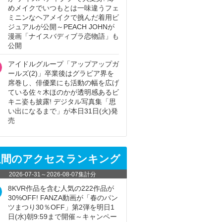
めメイクでいつもとは一味違うフェ
ミニンなヘアメイクで挑んだ着用ビ
ジュアルが公開～PEACH JOHNが
漫画「ナイスバディブラ恋物語」も
公開
アイドルグループ「アップアップガ
ールズ(2)」卒業後はグラビア界を
席巻し、俳優業にも活動の幅を広げ
ている佐々木ほのかが透明感あるビ
キニ姿も披露! デジタル写真集「思
い出になるまで」が本日31日(火)発
売
週間のアクセスランキング
2026-07-31
～
2026-08-07
集計分
8KVR作品を含む人気の222作品が
30%OFF! FANZA動画が「春のパン
ツまつり30％OFF」第2弾を明日1
日(水)朝9:59まで開催～キャンペー