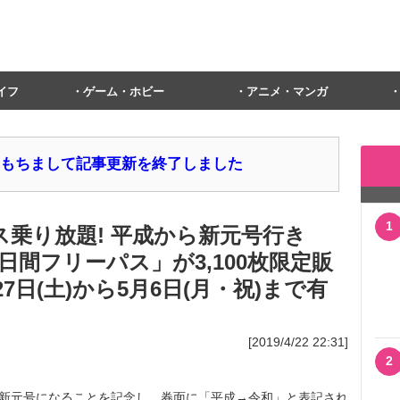
イフ
ゲーム・ホビー
アニメ・マンガ
1日をもちまして記事更新を終了しました
1
ス乗り放題! 平成から新元号行き
10日間フリーパス」が3,100枚限定販
27日(土)から5月6日(月・祝)まで有
[2019/4/22 22:31]
2
ら新元号になることを記念し、券面に「平成→令和」と表記され