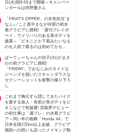
日(水)朝9:59まで開催～キャンペー
ンガールは田野憂さん
「FRUITS ZIPPER」の水色担当“ま
なふぃ”こと真中まなが待望の初水
着グラビアに挑戦! 「週刊プレイボ
ーイ」でメリハリのある美ボディを
披露～「ビキニとか下着みたいなも
のを人前で着るのは初めてかも」
ぱーてぃーちゃんの信子(31)がまさ
かの初グラビアに挑戦!
「FRIDAY」でおなじみのタイトな
ジーンズを脱いだスキャンダラスな
セクシーショットを衝撃の撮り下ろ
し
これまで胸元すら隠してきたバイク
を愛する旅人・有那が美ボディをビ
キニなどで初披露! 芸能界デビュー
の初仕事は「週プレ」の水着グラビ
ア～同い年の相棒「Honda X4」で
日本全国2万km以上走破。グラビア
挑戦への想いも語ったメイキング動