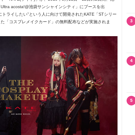
tra acosta!@池袋サンシャインシティ」にブースを出
トライしたい”という人に向けて開発されたKATE「STシリー
3
した「コスプレメイクカード」の無料配布などが実施されま
4
5