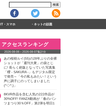
IT・スマホ
ネットの話題
アクセスランキング
2026-08-06
～
2026-08-07
集計分
あの桜樹ルイ(55)の28年ぶりの全裸
ショットが「週刊大衆」の袋とじ
に! 長らく絶版となっていた写真集
「櫻 - SAKURA -」もデジタル限定
で発売～「今の私もみたい！という
声に調子にのってしまいました
(^◇^;)」
8KVR作品を含む人気の222作品が
30%OFF! FANZA動画が「春のパン
ツまつり30％OFF」第2弾を明日1