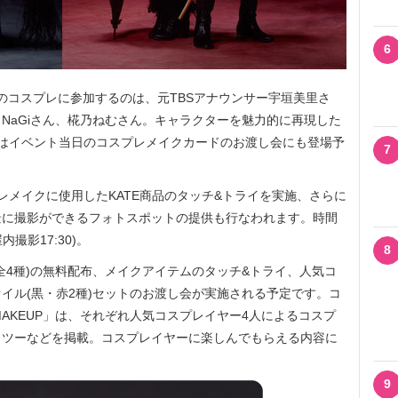
6
のコスプレに参加するのは、元TBSアナウンサー宇垣美里さ
NaGiさん、椛乃ねむさん。キャラクターを魅力的に再現した
はイベント当日のコスプレメイクカードのお渡し会にも登場予
7
メイクに使用したKATE商品のタッチ&トライを実施、さらに
景に撮影ができるフォトスポットの提供も行なわれます。時間
屋内撮影17:30)。
8
4種)の無料配布、メイクアイテムのタッチ&トライ、人気コ
イル(黒・赤2種)セットのお渡し会が実施される予定です。コ
Y MAKEUP」は、それぞれ人気コスプレイヤー4人によるコスプ
ウツーなどを掲載。コスプレイヤーに楽しんでもらえる内容に
9