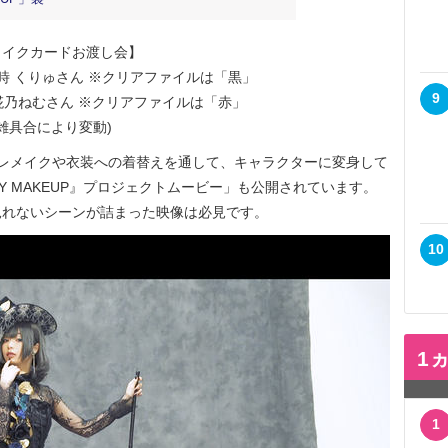
メイクカードお渡し会】
 15時 くりゅさん ※クリアファイルは「黒」
9
15時 椛乃ねむさん ※クリアファイルは「赤」
雑具合により変動)
レメイクや衣装への着替えを通して、キャラクターに変身して
LAY MAKEUP』プロジェクトムービー」も公開されています。
見れないシーンが詰まった映像は必見です。
10
1
1