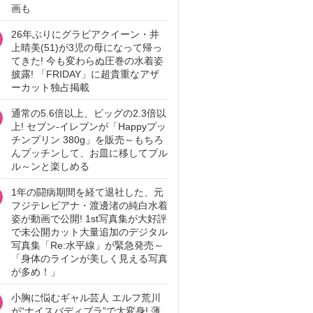
画も
26年ぶりにグラビアクイーン・井
上晴美(51)が3児の母になって帰っ
てきた! 今も変わらぬ圧巻の水着姿
披露! 「FRIDAY」に超貴重なアザ
ーカット独占掲載
通常の5.6倍以上、ビッグの2.3倍以
上! セブン‐イレブンが「Happyプッ
チンプリン 380g」を販売～もちろ
んプッチンして、お皿に移してプル
ル～ンと楽しめる
1年の闘病期間を経て退社した、元
フジテレビアナ・渡邊渚の純白水着
姿が動画で公開! 1st写真集が大好評
で未公開カット大量追加のデジタル
写真集「Re:水平線」が緊急発売～
「身体のラインが美しく見える写真
が多め！」
小胸に悩むギャル芸人 エルフ荒川
が“ナイスバディブラ”で大変身! 薄