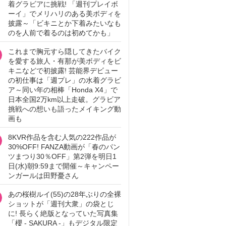
着グラビアに挑戦! 「週刊プレイボ
ーイ」でメリハリのある美ボディを
披露～「ビキニとか下着みたいなも
のを人前で着るのは初めてかも」
これまで胸元すら隠してきたバイク
を愛する旅人・有那が美ボディをビ
キニなどで初披露! 芸能界デビュー
の初仕事は「週プレ」の水着グラビ
ア～同い年の相棒「Honda X4」で
日本全国2万km以上走破。グラビア
挑戦への想いも語ったメイキング動
画も
8KVR作品を含む人気の222作品が
30%OFF! FANZA動画が「春のパン
ツまつり30％OFF」第2弾を明日1
日(水)朝9:59まで開催～キャンペー
ンガールは田野憂さん
あの桜樹ルイ(55)の28年ぶりの全裸
ショットが「週刊大衆」の袋とじ
に! 長らく絶版となっていた写真集
「櫻 - SAKURA -」もデジタル限定