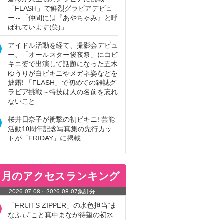
「FLASH」で鮮烈グラビアデビュ
ー～「仲間には『あやちゃみ』と呼
ばれています(笑)」
アイドル活動を経て、撮影会デビュ
ー、「オールスター後夜祭」に白ビ
キニ姿で出演して話題になった五木
ゆうりが白ビキニやメガネ姿などを
披露! 「FLASH」で初めての雑誌グ
ラビア挑戦～特技は人の名前を忘れ
ないこと
桜井日奈子が衝撃の初ビキニ! 芸能
活動10周年記念写真集の先行カッ
トが「FRIDAY」に掲載
ヵ月のアクセスランキング
2026-07-08
～
2026-08-07
集計分
「FRUITS ZIPPER」の水色担当“ま
なふぃ”こと真中まなが待望の初水