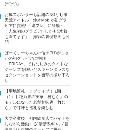
(^◇^;)」
お尻スポンサーも話題のNGなし破
天荒アイドル・鈴木Mob.が初グラ
ビアに挑戦! 「週プレ」に登場～
「人生初のグラビア!!!しかも5水着
も着てます」。撮影の裏側動画も公
開
ぱーてぃーちゃんの信子(31)がまさ
かの初グラビアに挑戦!
「FRIDAY」でおなじみのタイトな
ジーンズを脱いだスキャンダラスな
セクシーショットを衝撃の撮り下ろ
し
【聖地巡礼・ラブライブ！ 1期
（1）】穂乃果の実家「穂むら」の
モデルになった老舗甘味処「竹む
ら」で甘味と巡礼を楽しむ
大学卒業後、都内飲食店でバイトを
しながら活動する“清楚系ギャル”笹
倉彩が人生初のグラビアに挑戦!