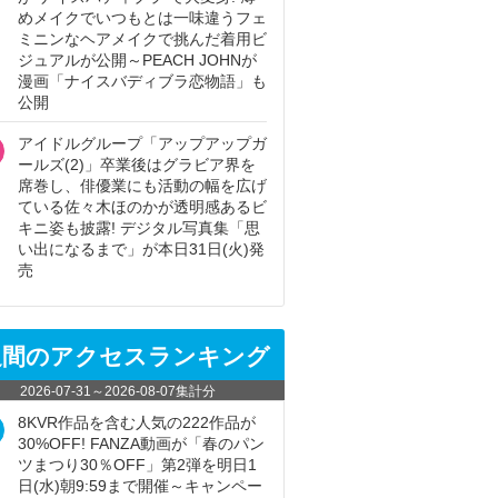
めメイクでいつもとは一味違うフェ
ミニンなヘアメイクで挑んだ着用ビ
ジュアルが公開～PEACH JOHNが
漫画「ナイスバディブラ恋物語」も
公開
アイドルグループ「アップアップガ
ールズ(2)」卒業後はグラビア界を
席巻し、俳優業にも活動の幅を広げ
ている佐々木ほのかが透明感あるビ
キニ姿も披露! デジタル写真集「思
い出になるまで」が本日31日(火)発
売
週間のアクセスランキング
2026-07-31
～
2026-08-07
集計分
8KVR作品を含む人気の222作品が
30%OFF! FANZA動画が「春のパン
ツまつり30％OFF」第2弾を明日1
日(水)朝9:59まで開催～キャンペー