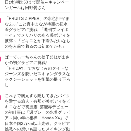
日(水)朝9:59まで開催～キャンペー
ンガールは田野憂さん
「FRUITS ZIPPER」の水色担当“ま
なふぃ”こと真中まなが待望の初水
着グラビアに挑戦! 「週刊プレイボ
ーイ」でメリハリのある美ボディを
披露～「ビキニとか下着みたいなも
のを人前で着るのは初めてかも」
ぱーてぃーちゃんの信子(31)がまさ
かの初グラビアに挑戦!
「FRIDAY」でおなじみのタイトな
ジーンズを脱いだスキャンダラスな
セクシーショットを衝撃の撮り下ろ
し
これまで胸元すら隠してきたバイク
を愛する旅人・有那が美ボディをビ
キニなどで初披露! 芸能界デビュー
の初仕事は「週プレ」の水着グラビ
ア～同い年の相棒「Honda X4」で
日本全国2万km以上走破。グラビア
挑戦への想いも語ったメイキング動