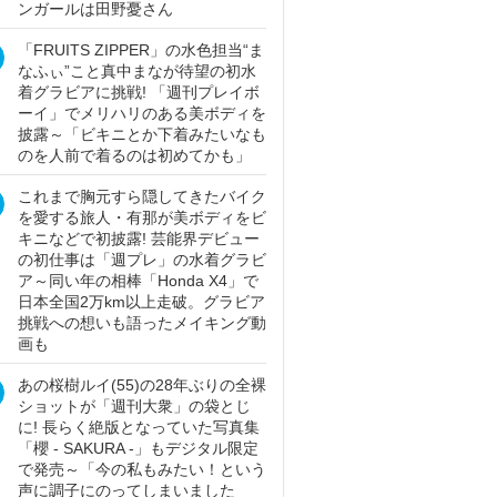
ンガールは田野憂さん
「FRUITS ZIPPER」の水色担当“ま
なふぃ”こと真中まなが待望の初水
着グラビアに挑戦! 「週刊プレイボ
ーイ」でメリハリのある美ボディを
披露～「ビキニとか下着みたいなも
のを人前で着るのは初めてかも」
これまで胸元すら隠してきたバイク
を愛する旅人・有那が美ボディをビ
キニなどで初披露! 芸能界デビュー
の初仕事は「週プレ」の水着グラビ
ア～同い年の相棒「Honda X4」で
日本全国2万km以上走破。グラビア
挑戦への想いも語ったメイキング動
画も
あの桜樹ルイ(55)の28年ぶりの全裸
ショットが「週刊大衆」の袋とじ
に! 長らく絶版となっていた写真集
「櫻 - SAKURA -」もデジタル限定
で発売～「今の私もみたい！という
声に調子にのってしまいました