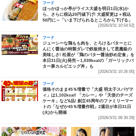
フード
ほっかほっか亭がライス大盛を明日1日(水)か
ら、さらに税込20円値下げ! 大盛変更は＋税込
50円に～「いま下げられるところから下げる」
[2026/3/31 10:54:52]
フード
ジューシーな鶏もも肉を、とろけるバターとに
んにく醤油の特製ダレで鉄板焼きして悪魔級の
美味しさ! 松屋が「鶏のバター醤油炒め定食」を
本日31日(火)発売～1,039kcalの「ガーリックバ
ター豚カルビエッグ丼」も
[2026/3/31 10:26:05]
フード
価格そのまま45％増量で「大盛 明太子スパゲテ
ィ」は1,102kcal! 「カレー」や「天使のチーズ
ケーキ」など6品! 創立45周年のファミリーマー
トの「なぜか45％増量作戦」2週目が本日31日
(火)から開催
[2026/3/31 09:30:29]