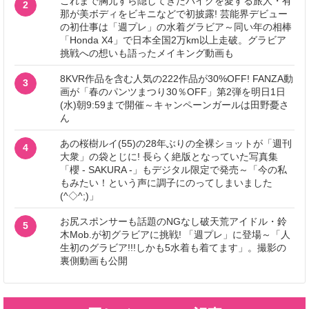
これまで胸元すら隠してきたバイクを愛する旅人・有
2
那が美ボディをビキニなどで初披露! 芸能界デビュー
の初仕事は「週プレ」の水着グラビア～同い年の相棒
「Honda X4」で日本全国2万km以上走破。グラビア
挑戦への想いも語ったメイキング動画も
8KVR作品を含む人気の222作品が30%OFF! FANZA動
3
画が「春のパンツまつり30％OFF」第2弾を明日1日
(水)朝9:59まで開催～キャンペーンガールは田野憂さ
ん
あの桜樹ルイ(55)の28年ぶりの全裸ショットが「週刊
4
大衆」の袋とじに! 長らく絶版となっていた写真集
「櫻 - SAKURA -」もデジタル限定で発売～「今の私
もみたい！という声に調子にのってしまいました
(^◇^;)」
お尻スポンサーも話題のNGなし破天荒アイドル・鈴
5
木Mob.が初グラビアに挑戦! 「週プレ」に登場～「人
生初のグラビア!!!しかも5水着も着てます」。撮影の
裏側動画も公開