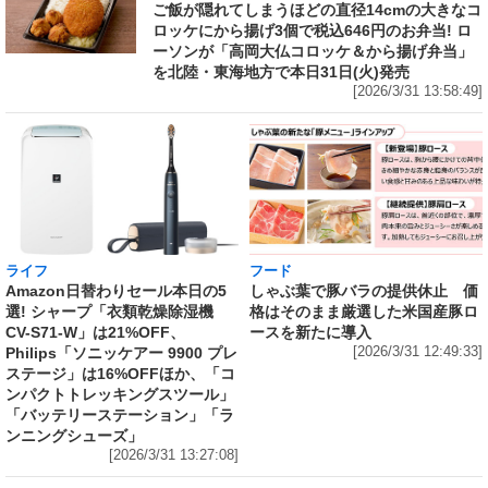
ご飯が隠れてしまうほどの直径14cmの大きなコ
ロッケにから揚げ3個で税込646円のお弁当! ロ
ーソンが「高岡大仏コロッケ＆から揚げ弁当」
を北陸・東海地方で本日31日(火)発売
[2026/3/31 13:58:49]
ライフ
フード
Amazon日替わりセール本日の5
しゃぶ葉で豚バラの提供休止 価
選! シャープ「衣類乾燥除湿機
格はそのまま厳選した米国産豚ロ
CV-S71-W」は21%OFF、
ースを新たに導入
Philips「ソニッケアー 9900 プレ
[2026/3/31 12:49:33]
ステージ」は16%OFFほか、「コ
ンパクトトレッキングスツール」
「バッテリーステーション」「ラ
ンニングシューズ」
[2026/3/31 13:27:08]