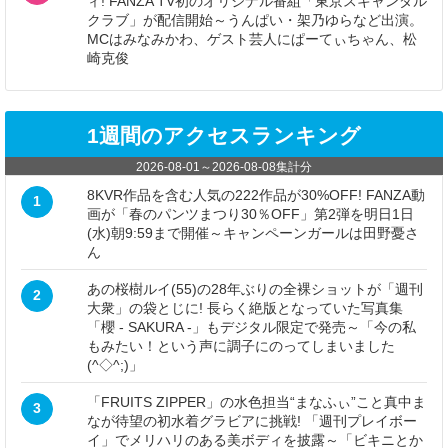
ィ! FANZA TV初のオリジナル番組「東京スキャンダル
クラブ」が配信開始～うんぱい・架乃ゆらなど出演。
MCはみなみかわ、ゲスト芸人にぱーてぃちゃん、松
崎克俊
1週間のアクセスランキング
2026-08-01
～
2026-08-08
集計分
8KVR作品を含む人気の222作品が30%OFF! FANZA動
1
画が「春のパンツまつり30％OFF」第2弾を明日1日
(水)朝9:59まで開催～キャンペーンガールは田野憂さ
ん
あの桜樹ルイ(55)の28年ぶりの全裸ショットが「週刊
2
大衆」の袋とじに! 長らく絶版となっていた写真集
「櫻 - SAKURA -」もデジタル限定で発売～「今の私
もみたい！という声に調子にのってしまいました
(^◇^;)」
「FRUITS ZIPPER」の水色担当“まなふぃ”こと真中ま
3
なが待望の初水着グラビアに挑戦! 「週刊プレイボー
イ」でメリハリのある美ボディを披露～「ビキニとか