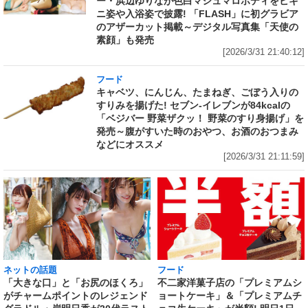
ー・浜辺ゆりなが色白マシュマロボディをビキ
ニ姿や入浴姿で披露! 「FLASH」に初グラビア
のアザーカット掲載～デジタル写真集「天使の
素顔」も発売
[2026/3/31 21:40:12]
フード
キャベツ、にんじん、たまねぎ、ごぼう入りの
すりみを揚げた! セブン‐イレブンが84kcalの
「ベジバー 野菜ザクッ！ 野菜のすり身揚げ」を
発売～腹がすいた時のおやつ、お酒のおつまみ
などにオススメ
[2026/3/31 21:11:59]
ネットの話題
フード
「大きな口」と「お尻のほくろ」
不二家洋菓子店の「プレミアムシ
がチャームポイントのレジェンド
ョートケーキ」＆「プレミアムチ