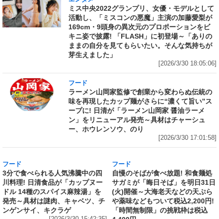
ミス中央2022グランプリ、女優・モデルとして
活動し、「ミスコンの悪魔」主演の加藤愛梨が
169cm・9頭身の異次元のプロポーションをビ
キニ姿で披露! 「FLASH」に初登場～「ありの
ままの自分を見てもらいたい。そんな気持ちが
芽生えました」
[2026/3/30 18:05:06]
フード
ラーメン山岡家監修で創業から変わらぬ伝統の
味を再現したカップ麺がさらに“濃くて旨い”ス
ープに! 日清が「ラーメン山岡家 醤油ラーメ
ン」をリニューアル発売～具材はチャーシュ
ー、ホウレンソウ、のり
[2026/3/30 17:01:58]
フード
フード