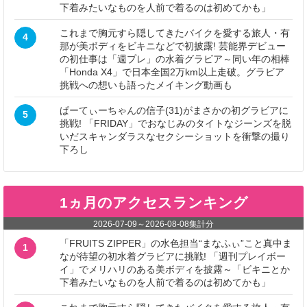
下着みたいなものを人前で着るのは初めてかも」
これまで胸元すら隠してきたバイクを愛する旅人・有
4
那が美ボディをビキニなどで初披露! 芸能界デビュー
の初仕事は「週プレ」の水着グラビア～同い年の相棒
「Honda X4」で日本全国2万km以上走破。グラビア
挑戦への想いも語ったメイキング動画も
ぱーてぃーちゃんの信子(31)がまさかの初グラビアに
5
挑戦! 「FRIDAY」でおなじみのタイトなジーンズを脱
いだスキャンダラスなセクシーショットを衝撃の撮り
下ろし
1ヵ月のアクセスランキング
2026-07-09
～
2026-08-08
集計分
「FRUITS ZIPPER」の水色担当“まなふぃ”こと真中ま
1
なが待望の初水着グラビアに挑戦! 「週刊プレイボー
イ」でメリハリのある美ボディを披露～「ビキニとか
下着みたいなものを人前で着るのは初めてかも」