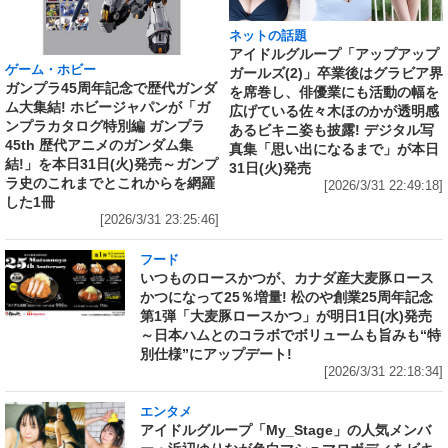
ネットの話題
アイドルグループ「アップアップ
ゲーム・ホビー
ガールズ(2)」卒業後はグラビア界
ガンプラ45周年記念で歴代ガンダ
を席巻し、俳優業にも活動の幅を
ム大集結! ホビージャパンが「ガ
広げている佐々木ほのかが透明感
ンプラカタログ特別編 ガンプラ
あるビキニ姿も披露! デジタル写
45th 歴代アニメのガンダム集
真集「思い出になるまで」が本日
結!」を本日31日(火)発売～ガンプ
31日(火)発売
ラ史のこれまでとこれからを網羅
[2026/3/31 22:49:18]
した1冊
[2026/3/31 23:25:46]
フード
いつものロースかつが、カナダ産大麦豚ロース
かつになって25％増量! 松のや創業25周年記念
第1弾「大麦豚ロースかつ」が明日1日(水)発売
～日本ハムとのコラボでボリュームも旨みも“特
別仕様”にアップデート!
[2026/3/31 22:18:34]
エンタメ
アイドルグループ「My_Stage」の人気メンバ