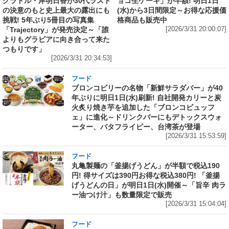
グラドル・岸明日香が30代ラスト
ョコ生ケーキ」が半額! 明日1日
の決意のもと史上最大の露出にも
(水)から3日間限定～お得な応援価
挑戦! 5年ぶり5冊目の写真集
格商品も販売中
「Trajectory」が発売決定～「誰
[2026/3/31 20:00:07]
よりもグラビアに向き合って来た
つもりです」
[2026/3/31 20:34:53]
フード
ブロンコビリーの名物「新鮮サラダバー」が40
年ぶりに明日1日(水)刷新! 自社開発カリーと炭
火炙り焼き芋を追加した「ブロンコビュッフ
ェ」に進化～ドリンクバーにもデトックスウォ
ーター、バタフライピー、台湾茶が登場
[2026/3/31 15:53:59]
フード
丸亀製麺の「釜揚げうどん」が半額で税込190
円! 得サイズは390円お得な税込380円! 「釜揚
げうどんの日」が明日1日(水)開催～「旨辛 肉ラ
ー油つけ汁」も数量限定で販売
[2026/3/31 15:04:04]
フード