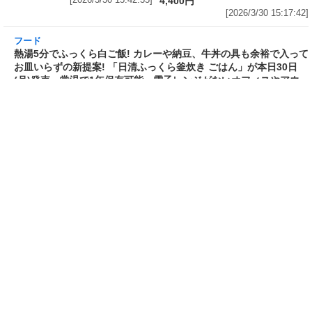
3分で食べられる人気沸騰中の四
自慢のそばが食べ放題! 和食麺処
川料理! 日清食品が「カップヌー
サガミが「晦日そば」を明日31日
ドル 14種のスパイス麻辣湯」を
(火)開催～大海老天などの天ぷら
発売～具材は謎肉、キャベツ、チ
や薬味などもついて税込2,200円!
ンゲンサイ、キクラゲ
「時間無制限」の挑戦枠は税込
[2026/3/30 15:42:35]
4,400円
[2026/3/30 15:17:42]
フード
熱湯5分でふっくら白ご飯! カレーや納豆、牛丼
の具も余裕で入ってお皿いらずの新提案! 「日清
ふっくら釜炊き ごはん」が本日30日(月)発売～
常温で1年保存可能。電子レンジがないオフィス
やアウトドアでも活用できる!
[2026/3/30 14:17:14]
ライフ
Amazon日替わりセール本日の5選! P&Gの香り
付けビーズ「レノアオードリュクス イノセント
リリー＆ジャスミンの香り 詰め替え 920mL」
は27%OFF、アイリスオーヤマ「防災セット 1
人用31点」は32%OFFなど
[2026/3/30 14:06:08]