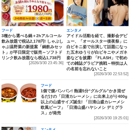
フード
エンタメ
3種から選べる鍋＋2hアルコール
アイドル活動を経て、撮影会デビ
飲み放題で税込2,178円! しゃぶし
ュー、「オールスター後夜祭」に
ゃぶ温野菜の新提案「鍋飲みセッ
白ビキニ姿で出演して話題になっ
ト」が平日限定で販売～ソフトド
た五木ゆうりが白ビキニやメガネ
リンク飲み放題なら税込1,738円
姿などを披露! 「FLASH」で初め
[2026/3/30 23:45:36]
ての雑誌グラビア挑戦～特技は人
の名前を忘れないこと
[2026/3/30 22:53:52]
フード
1個で腹パンパン! 熱湯5分“グルグル”かき混ぜ
るだけの「日清カレーメシ」に出来上がり400g
以上の山盛サイズ誕生! 「日清山盛カレーメシ
欧風ビーフ」「日清山盛ハヤシメシ デミグラ
ス」が発売
[2026/3/30 19:25:01]
エンタメ