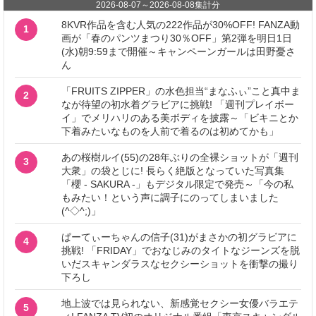
2026-08-07
～
2026-08-08
集計分
8KVR作品を含む人気の222作品が30%OFF! FANZA動
1
画が「春のパンツまつり30％OFF」第2弾を明日1日
(水)朝9:59まで開催～キャンペーンガールは田野憂さ
ん
「FRUITS ZIPPER」の水色担当“まなふぃ”こと真中ま
2
なが待望の初水着グラビアに挑戦! 「週刊プレイボー
イ」でメリハリのある美ボディを披露～「ビキニとか
下着みたいなものを人前で着るのは初めてかも」
あの桜樹ルイ(55)の28年ぶりの全裸ショットが「週刊
3
大衆」の袋とじに! 長らく絶版となっていた写真集
「櫻 - SAKURA -」もデジタル限定で発売～「今の私
もみたい！という声に調子にのってしまいました
(^◇^;)」
ぱーてぃーちゃんの信子(31)がまさかの初グラビアに
4
挑戦! 「FRIDAY」でおなじみのタイトなジーンズを脱
いだスキャンダラスなセクシーショットを衝撃の撮り
下ろし
地上波では見られない、新感覚セクシー女優バラエテ
5