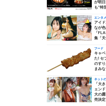
が明日
も“特
エンタ
アイド
なが色
「FL
集「天
フード
キャベ
た! 
のすり
まみな
ネット
「大き
ェンド
大の露
売決定