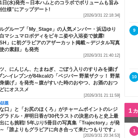
1日(水)発売～日本ハムとのコラボでボリュームも旨み
別仕様”にアップデート!
[2026/3/31 22:18:34]
メ
ルグループ「My_Stage」の人気メンバー・浜辺ゆり
9
白マシュマロボディをビキニ姿や入浴姿で披露!
ASH」に初グラビアのアザーカット掲載～デジタル写真
使の素顔」も発売
[2026/3/31 21:40:12]
ツ、にんじん、たまねぎ、ごぼう入りのすりみを揚げ
セブン‐イレブンが84kcalの「ベジバー 野菜ザクッ！ 野菜
10
身揚げ」を発売～腹がすいた時のおやつ、お酒のおつ
どにオススメ
[2026/3/31 21:11:59]
の話題
な口」と「お尻のほくろ」がチャームポイントのレジ
1
グラドル・岸明日香が30代ラストの決意のもと史上最
出にも挑戦! 5年ぶり5冊目の写真集「Trajectory」が発
～「誰よりもグラビアに向き合って来たつもりです」
1
[2026/3/31 20:34:53]