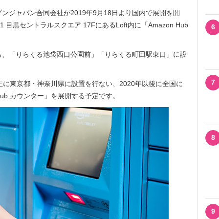
マゾンジャパン合同会社が2019年9月18日より国内で展開を開
目黒セントラルスクエア 17FにあるLoft内に「Amazon Hub
6
ー」も、「りらくる池袋西口公園前」「りらくる町田駅東口」に設
7
主に東京都・神奈川県に設置を行ない、2020年以後に全国に
on Hub カウンター」を展開する予定です。
8
9