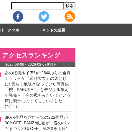
IT・スマホ
ネットの話題
アクセスランキング
2026-08-06
～
2026-08-07
集計分
あの桜樹ルイ(55)の28年ぶりの全裸
ショットが「週刊大衆」の袋とじ
に! 長らく絶版となっていた写真集
「櫻 - SAKURA -」もデジタル限定
で発売～「今の私もみたい！という
声に調子にのってしまいました
(^◇^;)」
8KVR作品を含む人気の222作品が
30%OFF! FANZA動画が「春のパン
ツまつり30％OFF」第2弾を明日1