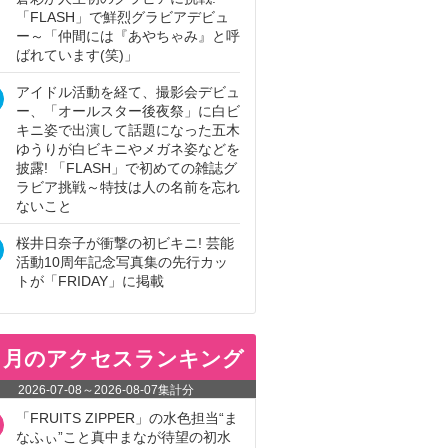
「FLASH」で鮮烈グラビアデビュ
ー～「仲間には『あやちゃみ』と呼
ばれています(笑)」
アイドル活動を経て、撮影会デビュ
ー、「オールスター後夜祭」に白ビ
キニ姿で出演して話題になった五木
ゆうりが白ビキニやメガネ姿などを
披露! 「FLASH」で初めての雑誌グ
ラビア挑戦～特技は人の名前を忘れ
ないこと
桜井日奈子が衝撃の初ビキニ! 芸能
活動10周年記念写真集の先行カッ
トが「FRIDAY」に掲載
ヵ月のアクセスランキング
2026-07-08
～
2026-08-07
集計分
「FRUITS ZIPPER」の水色担当“ま
なふぃ”こと真中まなが待望の初水