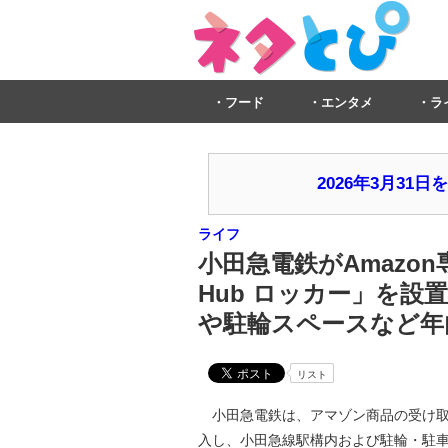
フード
エンタメ
ラ
2026年3月3
ライフ
小田急電鉄がAmazon
Hub ロッカー」を設
や駐輪スペースなど年
リスト
小田急電鉄は、アマゾン商品の受け取りが
入し、小田急線駅構内および駐輪・駐