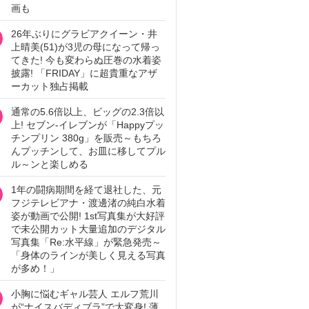
画も
26年ぶりにグラビアクイーン・井
上晴美(51)が3児の母になって帰っ
てきた! 今も変わらぬ圧巻の水着姿
披露! 「FRIDAY」に超貴重なアザ
ーカット独占掲載
通常の5.6倍以上、ビッグの2.3倍以
上! セブン‐イレブンが「Happyプッ
チンプリン 380g」を販売～もちろ
んプッチンして、お皿に移してプル
ル～ンと楽しめる
1年の闘病期間を経て退社した、元
フジテレビアナ・渡邊渚の純白水着
姿が動画で公開! 1st写真集が大好評
で未公開カット大量追加のデジタル
写真集「Re:水平線」が緊急発売～
「身体のラインが美しく見える写真
が多め！」
小胸に悩むギャル芸人 エルフ荒川
が“ナイスバディブラ”で大変身! 薄