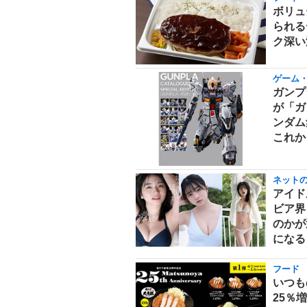
ボリュ
られる
ク深い
ゲーム
ガンプ
が「ガ
ンダム
これか
ネット
アイド
ビア界
のかが
になる
フード
いつも
25％