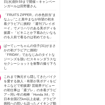
日(水)朝9:59まで開催～キャンペー
ンガールは田野憂さん
「FRUITS ZIPPER」の水色担当“ま
なふぃ”こと真中まなが待望の初水
着グラビアに挑戦! 「週刊プレイボ
ーイ」でメリハリのある美ボディを
披露～「ビキニとか下着みたいなも
のを人前で着るのは初めてかも」
ぱーてぃーちゃんの信子(31)がまさ
かの初グラビアに挑戦!
「FRIDAY」でおなじみのタイトな
ジーンズを脱いだスキャンダラスな
セクシーショットを衝撃の撮り下ろ
し
これまで胸元すら隠してきたバイク
を愛する旅人・有那が美ボディをビ
キニなどで初披露! 芸能界デビュー
の初仕事は「週プレ」の水着グラビ
ア～同い年の相棒「Honda X4」で
日本全国2万km以上走破。グラビア
挑戦への想いも語ったメイキング動