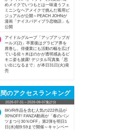
めメイクでいつもとは一味違うフェ
ミニンなヘアメイクで挑んだ着用ビ
ジュアルが公開～PEACH JOHNが
漫画「ナイスバディブラ恋物語」も
公開
アイドルグループ「アップアップガ
ールズ(2)」卒業後はグラビア界を
席巻し、俳優業にも活動の幅を広げ
ている佐々木ほのかが透明感あるビ
キニ姿も披露! デジタル写真集「思
い出になるまで」が本日31日(火)発
売
週間のアクセスランキング
2026-07-31
～
2026-08-07
集計分
8KVR作品を含む人気の222作品が
30%OFF! FANZA動画が「春のパン
ツまつり30％OFF」第2弾を明日1
日(水)朝9:59まで開催～キャンペー