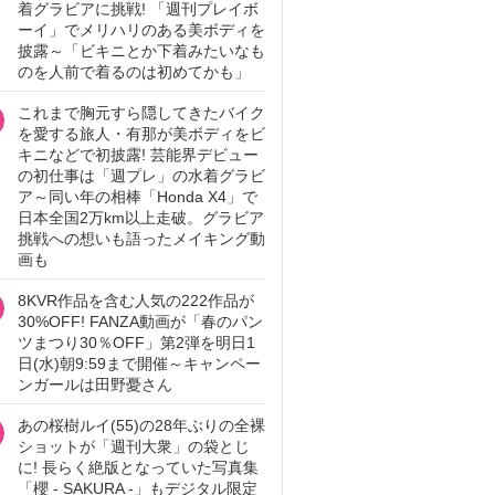
着グラビアに挑戦! 「週刊プレイボ
ーイ」でメリハリのある美ボディを
披露～「ビキニとか下着みたいなも
のを人前で着るのは初めてかも」
これまで胸元すら隠してきたバイク
を愛する旅人・有那が美ボディをビ
キニなどで初披露! 芸能界デビュー
の初仕事は「週プレ」の水着グラビ
ア～同い年の相棒「Honda X4」で
日本全国2万km以上走破。グラビア
挑戦への想いも語ったメイキング動
画も
8KVR作品を含む人気の222作品が
30%OFF! FANZA動画が「春のパン
ツまつり30％OFF」第2弾を明日1
日(水)朝9:59まで開催～キャンペー
ンガールは田野憂さん
あの桜樹ルイ(55)の28年ぶりの全裸
ショットが「週刊大衆」の袋とじ
に! 長らく絶版となっていた写真集
「櫻 - SAKURA -」もデジタル限定