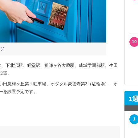
10
ージ
に、下北沢駅、経堂駅、祖師ヶ谷大蔵駅、成城学園前駅、生田
設置。
小田急梅ヶ丘第１駐車場、オダクル豪徳寺第3（駐輪場）、オ
ーを設置予定です。
1
1