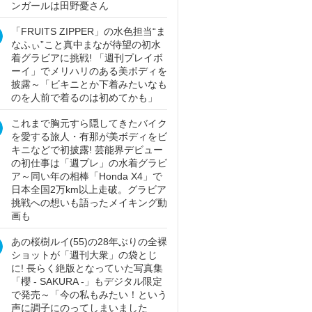
ンガールは田野憂さん
「FRUITS ZIPPER」の水色担当“ま
なふぃ”こと真中まなが待望の初水
着グラビアに挑戦! 「週刊プレイボ
ーイ」でメリハリのある美ボディを
披露～「ビキニとか下着みたいなも
のを人前で着るのは初めてかも」
これまで胸元すら隠してきたバイク
を愛する旅人・有那が美ボディをビ
キニなどで初披露! 芸能界デビュー
の初仕事は「週プレ」の水着グラビ
ア～同い年の相棒「Honda X4」で
日本全国2万km以上走破。グラビア
挑戦への想いも語ったメイキング動
画も
あの桜樹ルイ(55)の28年ぶりの全裸
ショットが「週刊大衆」の袋とじ
に! 長らく絶版となっていた写真集
「櫻 - SAKURA -」もデジタル限定
で発売～「今の私もみたい！という
声に調子にのってしまいました