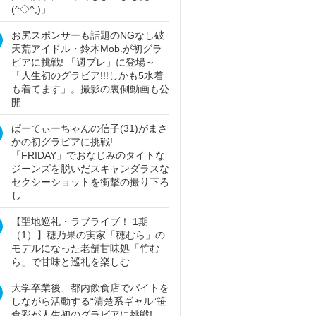
(^◇^;)」
お尻スポンサーも話題のNGなし破
天荒アイドル・鈴木Mob.が初グラ
ビアに挑戦! 「週プレ」に登場～
「人生初のグラビア!!!しかも5水着
も着てます」。撮影の裏側動画も公
開
ぱーてぃーちゃんの信子(31)がまさ
かの初グラビアに挑戦!
「FRIDAY」でおなじみのタイトな
ジーンズを脱いだスキャンダラスな
セクシーショットを衝撃の撮り下ろ
し
【聖地巡礼・ラブライブ！ 1期
（1）】穂乃果の実家「穂むら」の
モデルになった老舗甘味処「竹む
ら」で甘味と巡礼を楽しむ
大学卒業後、都内飲食店でバイトを
しながら活動する“清楚系ギャル”笹
倉彩が人生初のグラビアに挑戦!