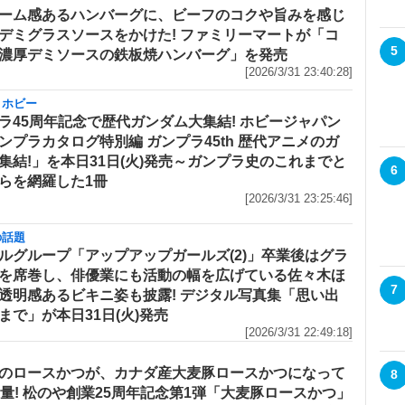
ーム感あるハンバーグに、ビーフのコクや旨みを感じ
デミグラスソースをかけた! ファミリーマートが「コ
5
濃厚デミソースの鉄板焼ハンバーグ」を発売
[2026/3/31 23:40:28]
・ホビー
ラ45周年記念で歴代ガンダム大集結! ホビージャパン
ンプラカタログ特別編 ガンプラ45th 歴代アニメのガ
集結!」を本日31日(火)発売～ガンプラ史のこれまでと
6
らを網羅した1冊
[2026/3/31 23:25:46]
の話題
ルグループ「アップアップガールズ(2)」卒業後はグラ
を席巻し、俳優業にも活動の幅を広げている佐々木ほ
7
透明感あるビキニ姿も披露! デジタル写真集「思い出
まで」が本日31日(火)発売
[2026/3/31 22:49:18]
のロースかつが、カナダ産大麦豚ロースかつになって
8
増量! 松のや創業25周年記念第1弾「大麦豚ロースかつ」