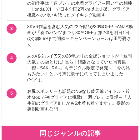
の初仕事は「週プレ」の水着グラビア～同い年の相棒
「Honda X4」で日本全国2万km以上走破。グラビア
挑戦への想いも語ったメイキング動画も
8KVR作品を含む人気の222作品が30%OFF! FANZA動
3
画が「春のパンツまつり30％OFF」第2弾を明日1日
(水)朝9:59まで開催～キャンペーンガールは田野憂さ
ん
あの桜樹ルイ(55)の28年ぶりの全裸ショットが「週刊
4
大衆」の袋とじに! 長らく絶版となっていた写真集
「櫻 - SAKURA -」もデジタル限定で発売～「今の私
もみたい！という声に調子にのってしまいました
(^◇^;)」
お尻スポンサーも話題のNGなし破天荒アイドル・鈴
5
木Mob.が初グラビアに挑戦! 「週プレ」に登場～「人
生初のグラビア!!!しかも5水着も着てます」。撮影の
裏側動画も公開
同じジャンルの記事