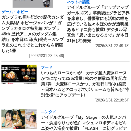
ネットの話題
アイドルグループ「アップアップ
ゲーム・ホビー
ガールズ(2)」卒業後はグラビア界
ガンプラ45周年記念で歴代ガンダ
を席巻し、俳優業にも活動の幅を
ム大集結! ホビージャパンが「ガ
広げている佐々木ほのかが透明感
ンプラカタログ特別編 ガンプラ
あるビキニ姿も披露! デジタル写
45th 歴代アニメのガンダム集
真集「思い出になるまで」が本日
結!」を本日31日(火)発売～ガンプ
31日(火)発売
ラ史のこれまでとこれからを網羅
[2026/3/31 22:49:18]
した1冊
[2026/3/31 23:25:46]
フード
いつものロースかつが、カナダ産大麦豚ロース
かつになって25％増量! 松のや創業25周年記念
第1弾「大麦豚ロースかつ」が明日1日(水)発売
～日本ハムとのコラボでボリュームも旨みも“特
別仕様”にアップデート!
[2026/3/31 22:18:34]
エンタメ
アイドルグループ「My_Stage」の人気メンバ
ー・浜辺ゆりなが色白マシュマロボディをビキ
ニ姿や入浴姿で披露! 「FLASH」に初グラビア