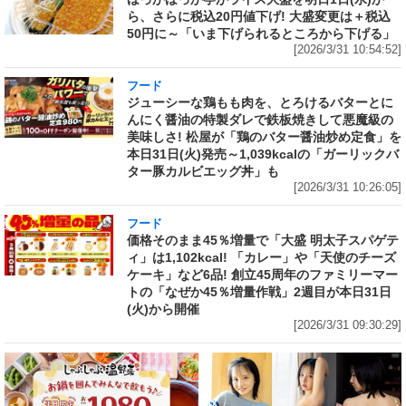
ら、さらに税込20円値下げ! 大盛変更は＋税込
50円に～「いま下げられるところから下げる」
[2026/3/31 10:54:52]
フード
ジューシーな鶏もも肉を、とろけるバターとに
んにく醤油の特製ダレで鉄板焼きして悪魔級の
美味しさ! 松屋が「鶏のバター醤油炒め定食」を
本日31日(火)発売～1,039kcalの「ガーリックバ
ター豚カルビエッグ丼」も
[2026/3/31 10:26:05]
フード
価格そのまま45％増量で「大盛 明太子スパゲテ
ィ」は1,102kcal! 「カレー」や「天使のチーズ
ケーキ」など6品! 創立45周年のファミリーマー
トの「なぜか45％増量作戦」2週目が本日31日
(火)から開催
[2026/3/31 09:30:29]