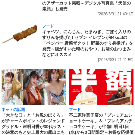
のアザーカット掲載～デジタル写真集「天使の
素顔」も発売
[2026/3/31 21:40:12]
フード
キャベツ、にんじん、たまねぎ、ごぼう入りの
すりみを揚げた! セブン‐イレブンが84kcalの
「ベジバー 野菜ザクッ！ 野菜のすり身揚げ」を
発売～腹がすいた時のおやつ、お酒のおつまみ
などにオススメ
[2026/3/31 21:11:59]
ネットの話題
フード
「大きな口」と「お尻のほくろ」
不二家洋菓子店の「プレミアムシ
がチャームポイントのレジェンド
ョートケーキ」＆「プレミアムチ
グラドル・岸明日香が30代ラスト
ョコ生ケーキ」が半額! 明日1日
の決意のもと史上最大の露出にも
(水)から3日間限定～お得な応援価