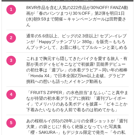
8KVR作品を含む人気の222作品が30%OFF! FANZA動
1
画が「春のパンツまつり30％OFF」第2弾を明日1日
(水)朝9:59まで開催～キャンペーンガールは田野憂さ
ん
通常の5.6倍以上、ビッグの2.3倍以上! セブン‐イレブ
2
ンが「Happyプッチンプリン 380g」を販売～もちろ
んプッチンして、お皿に移してプルル～ンと楽しめる
これまで胸元すら隠してきたバイクを愛する旅人・有
3
那が美ボディをビキニなどで初披露! 芸能界デビュー
の初仕事は「週プレ」の水着グラビア～同い年の相棒
「Honda X4」で日本全国2万km以上走破。グラビア
挑戦への想いも語ったメイキング動画も
「FRUITS ZIPPER」の水色担当“まなふぃ”こと真中ま
4
なが待望の初水着グラビアに挑戦! 「週刊プレイボー
イ」でメリハリのある美ボディを披露～「ビキニとか
下着みたいなものを人前で着るのは初めてかも」
あの桜樹ルイ(55)の28年ぶりの全裸ショットが「週刊
5
大衆」の袋とじに! 長らく絶版となっていた写真集
「櫻 - SAKURA -」もデジタル限定で発売～「今の私