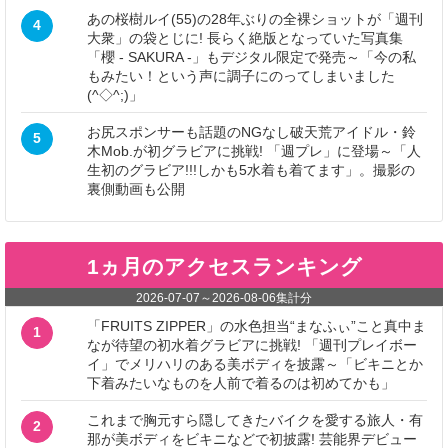
あの桜樹ルイ(55)の28年ぶりの全裸ショットが「週刊
4
大衆」の袋とじに! 長らく絶版となっていた写真集
「櫻 - SAKURA -」もデジタル限定で発売～「今の私
もみたい！という声に調子にのってしまいました
(^◇^;)」
お尻スポンサーも話題のNGなし破天荒アイドル・鈴
5
木Mob.が初グラビアに挑戦! 「週プレ」に登場～「人
生初のグラビア!!!しかも5水着も着てます」。撮影の
裏側動画も公開
1ヵ月のアクセスランキング
2026-07-07
～
2026-08-06
集計分
「FRUITS ZIPPER」の水色担当“まなふぃ”こと真中ま
1
なが待望の初水着グラビアに挑戦! 「週刊プレイボー
イ」でメリハリのある美ボディを披露～「ビキニとか
下着みたいなものを人前で着るのは初めてかも」
これまで胸元すら隠してきたバイクを愛する旅人・有
2
那が美ボディをビキニなどで初披露! 芸能界デビュー