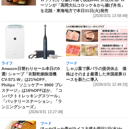
ーソンが「高岡大仏コロッケ＆から揚げ弁当」
を北陸・東海地方で本日31日(火)発売
[2026/3/31 13:58:49]
ライフ
フード
Amazon日替わりセール本日の5
しゃぶ葉で豚バラの提供休止 価
選! シャープ「衣類乾燥除湿機
格はそのまま厳選した米国産豚ロ
CV-S71-W」は21%OFF、
ースを新たに導入
Philips「ソニッケアー 9900 プレ
[2026/3/31 12:49:33]
ステージ」は16%OFFほか、「コ
ンパクトトレッキングスツール」
「バッテリーステーション」「ラ
ンニングシューズ」
[2026/3/31 13:27:08]
フード
ほっかほっか亭がライス大盛を明日1日(水)か