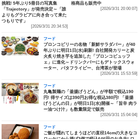
挑戦! 5年ぶり5冊目の写真集
格商品も販売中
「Trajectory」が発売決定～「誰
[2026/3/31 20:00:07]
よりもグラビアに向き合って来た
つもりです」
[2026/3/31 20:34:53]
フード
ブロンコビリーの名物「新鮮サラダバー」が40
年ぶりに明日1日(水)刷新! 自社開発カリーと炭
火炙り焼き芋を追加した「ブロンコビュッフ
ェ」に進化～ドリンクバーにもデトックスウォ
ーター、バタフライピー、台湾茶が登場
[2026/3/31 15:53:59]
フード
丸亀製麺の「釜揚げうどん」が半額で税込190
円! 得サイズは390円お得な税込380円! 「釜揚
げうどんの日」が明日1日(水)開催～「旨辛 肉ラ
ー油つけ汁」も数量限定で販売
[2026/3/31 15:04:04]
フード
ご飯が隠れてしまうほどの直径14cmの大きなコ
ロッケにから揚げ3個で税込646円のお弁当! ロ