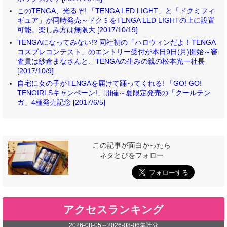
このTENGA、光るぞ! 「TENGA LED LIGHT」と「ドクミフィ
ギュア」が同時発売～ドクミをTENGA LED LIGHTの上に設置
可能。楽しみ方は無限大 [2017/10/19]
TENGAになってみない!? 同社初の「ハロウィンだよ！TENGA
コスプレコンテスト」のエントリー受付が本日9日(月)開始～審
査員は紗倉まなさんと、TENGAの生みの親の松本光一社長
[2017/10/9]
自宅に女の子がTENGAを届けて踊ってくれる! 「GO! GO!
TENGIRLSキャンペーン!」開催～夏限定発売の「クールテン
ガ」4種発売記念 [2017/6/5]
この記事が面白かったら
ネタとぴをフォロー
アクセスランキング
2026-08-05
～
2026-08-06
集計分