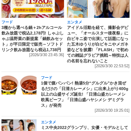
フード
エンタメ
3種から選べる鍋＋2hアルコール
アイドル活動を経て、撮影会デビ
飲み放題で税込2,178円! しゃぶし
ュー、「オールスター後夜祭」に
ゃぶ温野菜の新提案「鍋飲みセッ
白ビキニ姿で出演して話題になっ
ト」が平日限定で販売～ソフトド
た五木ゆうりが白ビキニやメガネ
リンク飲み放題なら税込1,738円
姿などを披露! 「FLASH」で初め
[2026/3/30 23:45:36]
ての雑誌グラビア挑戦～特技は人
の名前を忘れないこと
[2026/3/30 22:53:52]
フード
1個で腹パンパン! 熱湯5分“グルグル”かき混ぜ
るだけの「日清カレーメシ」に出来上がり400g
以上の山盛サイズ誕生! 「日清山盛カレーメシ
欧風ビーフ」「日清山盛ハヤシメシ デミグラ
ス」が発売
[2026/3/30 19:25:01]
エンタメ
ミス中央2022グランプリ、女優・モデルとして