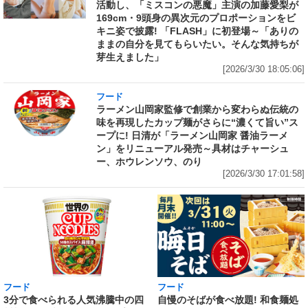
活動し、「ミスコンの悪魔」主演の加藤愛梨が
169cm・9頭身の異次元のプロポーションをビ
キニ姿で披露! 「FLASH」に初登場～「ありの
ままの自分を見てもらいたい。そんな気持ちが
芽生えました」
[2026/3/30 18:05:06]
フード
ラーメン山岡家監修で創業から変わらぬ伝統の
味を再現したカップ麺がさらに“濃くて旨い”ス
ープに! 日清が「ラーメン山岡家 醤油ラーメ
ン」をリニューアル発売～具材はチャーシュ
ー、ホウレンソウ、のり
[2026/3/30 17:01:58]
フード
フード
3分で食べられる人気沸騰中の四
自慢のそばが食べ放題! 和食麺処