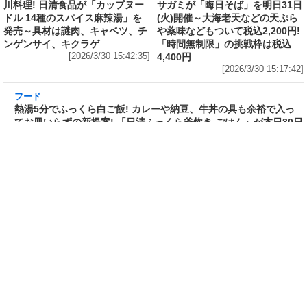
川料理! 日清食品が「カップヌー
サガミが「晦日そば」を明日31日
ドル 14種のスパイス麻辣湯」を
(火)開催～大海老天などの天ぷら
発売～具材は謎肉、キャベツ、チ
や薬味などもついて税込2,200円!
ンゲンサイ、キクラゲ
「時間無制限」の挑戦枠は税込
[2026/3/30 15:42:35]
4,400円
[2026/3/30 15:17:42]
フード
熱湯5分でふっくら白ご飯! カレーや納豆、牛丼
の具も余裕で入ってお皿いらずの新提案! 「日清
ふっくら釜炊き ごはん」が本日30日(月)発売～
常温で1年保存可能。電子レンジがないオフィス
やアウトドアでも活用できる!
[2026/3/30 14:17:14]
ライフ
Amazon日替わりセール本日の5選! P&Gの香り
付けビーズ「レノアオードリュクス イノセント
リリー＆ジャスミンの香り 詰め替え 920mL」
は27%OFF、アイリスオーヤマ「防災セット 1
人用31点」は32%OFFなど
[2026/3/30 14:06:08]
フード