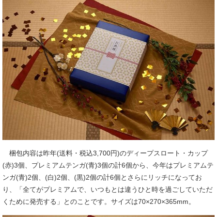
梱包内容は昨年(送料・税込3,700円)のディープスロート・カップ
(赤)3個、プレミアムテンガ(青)3個の計6個から、今年はプレミアムテ
ンガ(青)2個、(白)2個、(黒)2個の計6個とさらにリッチになってお
り、「全てがプレミアムで、いつもとは違うひと時を過ごしていただ
くために発売する」とのことです。サイズは70×270×365mm。