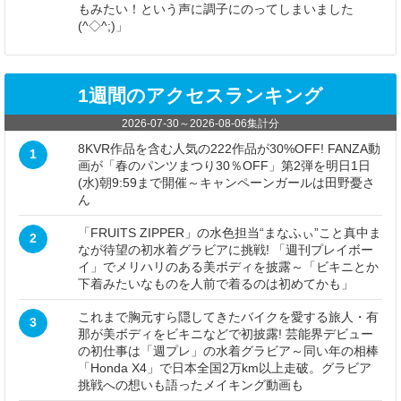
もみたい！という声に調子にのってしまいました
(^◇^;)」
1週間のアクセスランキング
2026-07-30
～
2026-08-06
集計分
8KVR作品を含む人気の222作品が30%OFF! FANZA動
1
画が「春のパンツまつり30％OFF」第2弾を明日1日
(水)朝9:59まで開催～キャンペーンガールは田野憂さ
ん
「FRUITS ZIPPER」の水色担当“まなふぃ”こと真中ま
2
なが待望の初水着グラビアに挑戦! 「週刊プレイボー
イ」でメリハリのある美ボディを披露～「ビキニとか
下着みたいなものを人前で着るのは初めてかも」
これまで胸元すら隠してきたバイクを愛する旅人・有
3
那が美ボディをビキニなどで初披露! 芸能界デビュー
の初仕事は「週プレ」の水着グラビア～同い年の相棒
「Honda X4」で日本全国2万km以上走破。グラビア
挑戦への想いも語ったメイキング動画も