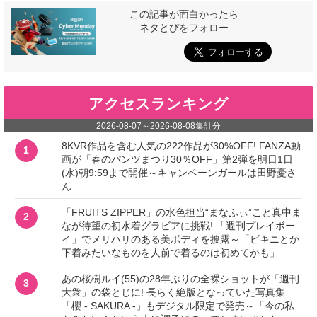
この記事が面白かったら
ネタとぴをフォロー
アクセスランキング
2026-08-07
～
2026-08-08
集計分
8KVR作品を含む人気の222作品が30%OFF! FANZA動
1
画が「春のパンツまつり30％OFF」第2弾を明日1日
(水)朝9:59まで開催～キャンペーンガールは田野憂さ
ん
「FRUITS ZIPPER」の水色担当“まなふぃ”こと真中ま
2
なが待望の初水着グラビアに挑戦! 「週刊プレイボー
イ」でメリハリのある美ボディを披露～「ビキニとか
下着みたいなものを人前で着るのは初めてかも」
あの桜樹ルイ(55)の28年ぶりの全裸ショットが「週刊
3
大衆」の袋とじに! 長らく絶版となっていた写真集
「櫻 - SAKURA -」もデジタル限定で発売～「今の私