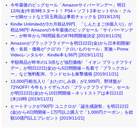
今年最後のビッグセール「Amazonサイバーマンデー」明日
12/6(金)午前9時スタート！ PS4＋ソフト2本セットやル・クル
ーゼ鍋セットなど目玉商品は事前チェックを [2019/12/5]
Kindle Unlimitedが3カ月税込99円、「しんたまご(6個入り)」が
税込98円! Amazonの今年最後のビッグセール「サイバーマンデ
ー」が昨年から7時間延長の87時間開催決定 [2019/11/25]
Amazonがブラックフライデーを明日22日(金)から日本初開催!
色・名前・価格が“クロ”の「クロいものセール」実施～Prime
Videoレンタルや、Kindle本も96円 [2019/11/21]
半額商品が昨年の1.5倍など強烈価格! 「イオン ブラックフライ
デー」が明日22日(金)から5日間開催～先着で「ブラックカレ
ー」など無料配布。ランドセルも衝撃価格 [2019/11/21]
13,000円相当入り「おたのしみ袋」が2,999円、野球盤が
72%OFF! 今年もトイザらスの「ブラックフライデー」セール
が明日22日(金)から10日間開催～ネットストアは本日21日
(木)18時 [2019/11/21]
ヒートテックが790円! ユニクロが「誕生感謝祭」を明日22日
(金)から4日間開催～1万円以上購入で「1,000円クーポン」を総
額10億円以上プレゼント [2019/11/21]