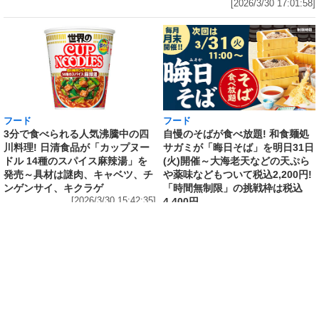
[2026/3/30 17:01:58]
フード
フード
3分で食べられる人気沸騰中の四
自慢のそばが食べ放題! 和食麺処
川料理! 日清食品が「カップヌー
サガミが「晦日そば」を明日31日
ドル 14種のスパイス麻辣湯」を
(火)開催～大海老天などの天ぷら
発売～具材は謎肉、キャベツ、チ
や薬味などもついて税込2,200円!
ンゲンサイ、キクラゲ
「時間無制限」の挑戦枠は税込
[2026/3/30 15:42:35]
4,400円
[2026/3/30 15:17:42]
フード
熱湯5分でふっくら白ご飯! カレーや納豆、牛丼
の具も余裕で入ってお皿いらずの新提案! 「日清
ふっくら釜炊き ごはん」が本日30日(月)発売～
常温で1年保存可能。電子レンジがないオフィス
やアウトドアでも活用できる!