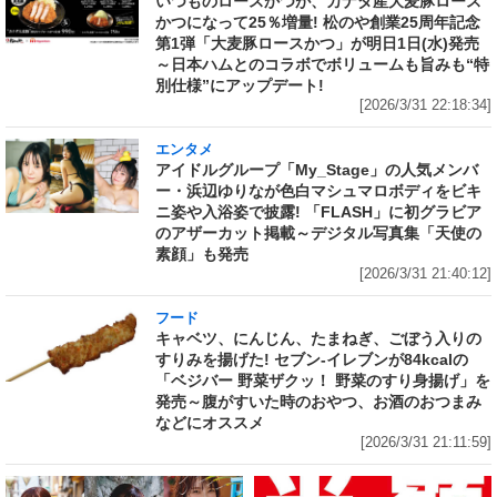
いつものロースかつが、カナダ産大麦豚ロース
かつになって25％増量! 松のや創業25周年記念
第1弾「大麦豚ロースかつ」が明日1日(水)発売
～日本ハムとのコラボでボリュームも旨みも“特
別仕様”にアップデート!
[2026/3/31 22:18:34]
エンタメ
アイドルグループ「My_Stage」の人気メンバ
ー・浜辺ゆりなが色白マシュマロボディをビキ
ニ姿や入浴姿で披露! 「FLASH」に初グラビア
のアザーカット掲載～デジタル写真集「天使の
素顔」も発売
[2026/3/31 21:40:12]
フード
キャベツ、にんじん、たまねぎ、ごぼう入りの
すりみを揚げた! セブン‐イレブンが84kcalの
「ベジバー 野菜ザクッ！ 野菜のすり身揚げ」を
発売～腹がすいた時のおやつ、お酒のおつまみ
などにオススメ
[2026/3/31 21:11:59]