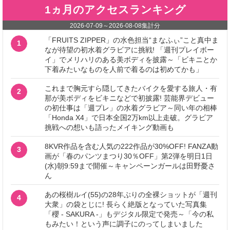
1ヵ月のアクセスランキング
2026-07-09
～
2026-08-08
集計分
「FRUITS ZIPPER」の水色担当“まなふぃ”こと真中ま
1
なが待望の初水着グラビアに挑戦! 「週刊プレイボー
イ」でメリハリのある美ボディを披露～「ビキニとか
下着みたいなものを人前で着るのは初めてかも」
これまで胸元すら隠してきたバイクを愛する旅人・有
2
那が美ボディをビキニなどで初披露! 芸能界デビュー
の初仕事は「週プレ」の水着グラビア～同い年の相棒
「Honda X4」で日本全国2万km以上走破。グラビア
挑戦への想いも語ったメイキング動画も
8KVR作品を含む人気の222作品が30%OFF! FANZA動
3
画が「春のパンツまつり30％OFF」第2弾を明日1日
(水)朝9:59まで開催～キャンペーンガールは田野憂さ
ん
あの桜樹ルイ(55)の28年ぶりの全裸ショットが「週刊
4
大衆」の袋とじに! 長らく絶版となっていた写真集
「櫻 - SAKURA -」もデジタル限定で発売～「今の私
もみたい！という声に調子にのってしまいました