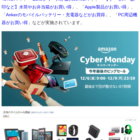
印など】水筒やお弁当箱がお買い得
」、「
Apple製品がお買い得
」、
「
Ankerのモバイルバッテリー・充電器などがお買得
」、「
PC周辺機
器がお買い得
」などが実施されています。