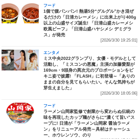
フード
1個で腹パンパン! 熱湯5分“グルグル”かき混ぜ
るだけの「日清カレーメシ」に出来上がり400g
以上の山盛サイズ誕生! 「日清山盛カレーメシ
欧風ビーフ」「日清山盛ハヤシメシ デミグラ
ス」が発売
[2026/3/30 19:25:01]
エンタメ
ミス中央2022グランプリ、女優・モデルとして
活動し、「ミスコンの悪魔」主演の加藤愛梨が
169cm・9頭身の異次元のプロポーションをビ
キニ姿で披露! 「FLASH」に初登場～「ありの
ままの自分を見てもらいたい。そんな気持ちが
芽生えました」
[2026/3/30 18:05:06]
フード
ラーメン山岡家監修で創業から変わらぬ伝統の
味を再現したカップ麺がさらに“濃くて旨い”ス
ープに! 日清が「ラーメン山岡家 醤油ラーメ
ン」をリニューアル発売～具材はチャーシュ
ー、ホウレンソウ、のり