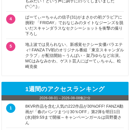
もみたい！という声に調子にのってしまいました
(^◇^;)」
ぱーてぃーちゃんの信子(31)がまさかの初グラビアに
4
挑戦! 「FRIDAY」でおなじみのタイトなジーンズを脱
いだスキャンダラスなセクシーショットを衝撃の撮り
下ろし
地上波では見られない、新感覚セクシー女優バラエテ
5
ィ! FANZA TV初のオリジナル番組「東京スキャンダル
クラブ」が配信開始～うんぱい・架乃ゆらなど出演。
MCはみなみかわ、ゲスト芸人にぱーてぃちゃん、松
崎克俊
1週間のアクセスランキング
2026-08-01
～
2026-08-08
集計分
8KVR作品を含む人気の222作品が30%OFF! FANZA動
1
画が「春のパンツまつり30％OFF」第2弾を明日1日
(水)朝9:59まで開催～キャンペーンガールは田野憂さ
ん