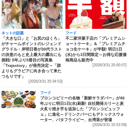
ネットの話題
フード
「大きな口」と「お尻のほくろ」
不二家洋菓子店の「プレミアムシ
がチャームポイントのレジェンド
ョートケーキ」＆「プレミアムチ
グラドル・岸明日香が30代ラスト
ョコ生ケーキ」が半額! 明日1日
の決意のもと史上最大の露出にも
(水)から3日間限定～お得な応援価
挑戦! 5年ぶり5冊目の写真集
格商品も販売中
「Trajectory」が発売決定～「誰
[2026/3/31 20:00:07]
よりもグラビアに向き合って来た
つもりです」
[2026/3/31 20:34:53]
フード
ブロンコビリーの名物「新鮮サラダバー」が40
年ぶりに明日1日(水)刷新! 自社開発カリーと炭
火炙り焼き芋を追加した「ブロンコビュッフ
ェ」に進化～ドリンクバーにもデトックスウォ
ーター、バタフライピー、台湾茶が登場
[2026/3/31 15:53:59]