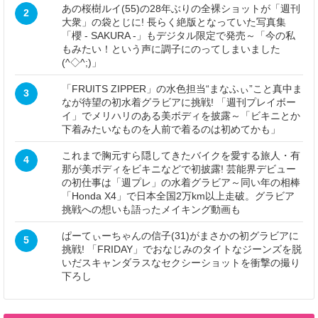
あの桜樹ルイ(55)の28年ぶりの全裸ショットが「週刊
2
大衆」の袋とじに! 長らく絶版となっていた写真集
「櫻 - SAKURA -」もデジタル限定で発売～「今の私
もみたい！という声に調子にのってしまいました
(^◇^;)」
「FRUITS ZIPPER」の水色担当“まなふぃ”こと真中ま
3
なが待望の初水着グラビアに挑戦! 「週刊プレイボー
イ」でメリハリのある美ボディを披露～「ビキニとか
下着みたいなものを人前で着るのは初めてかも」
これまで胸元すら隠してきたバイクを愛する旅人・有
4
那が美ボディをビキニなどで初披露! 芸能界デビュー
の初仕事は「週プレ」の水着グラビア～同い年の相棒
「Honda X4」で日本全国2万km以上走破。グラビア
挑戦への想いも語ったメイキング動画も
ぱーてぃーちゃんの信子(31)がまさかの初グラビアに
5
挑戦! 「FRIDAY」でおなじみのタイトなジーンズを脱
いだスキャンダラスなセクシーショットを衝撃の撮り
下ろし