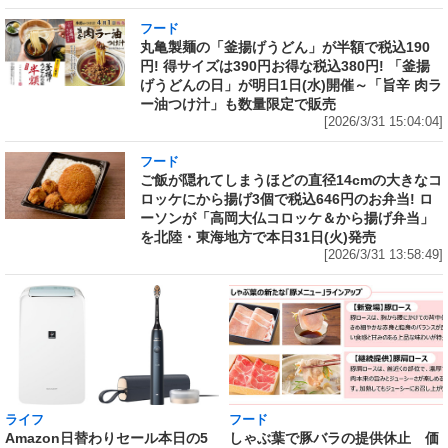
フード
丸亀製麺の「釜揚げうどん」が半額で税込190
円! 得サイズは390円お得な税込380円! 「釜揚
げうどんの日」が明日1日(水)開催～「旨辛 肉ラ
ー油つけ汁」も数量限定で販売
[2026/3/31 15:04:04]
フード
ご飯が隠れてしまうほどの直径14cmの大きなコ
ロッケにから揚げ3個で税込646円のお弁当! ロ
ーソンが「高岡大仏コロッケ＆から揚げ弁当」
を北陸・東海地方で本日31日(火)発売
[2026/3/31 13:58:49]
ライフ
フード
Amazon日替わりセール本日の5
しゃぶ葉で豚バラの提供休止 価