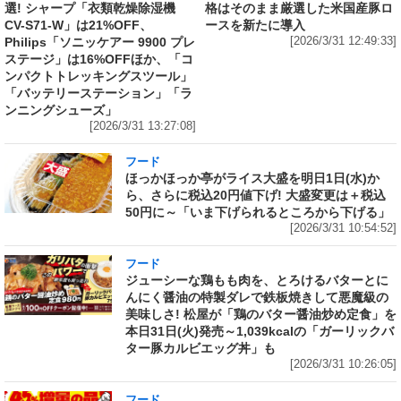
選! シャープ「衣類乾燥除湿機
格はそのまま厳選した米国産豚ロ
CV-S71-W」は21%OFF、
ースを新たに導入
Philips「ソニッケアー 9900 プレ
[2026/3/31 12:49:33]
ステージ」は16%OFFほか、「コ
ンパクトトレッキングスツール」
「バッテリーステーション」「ラ
ンニングシューズ」
[2026/3/31 13:27:08]
フード
ほっかほっか亭がライス大盛を明日1日(水)か
ら、さらに税込20円値下げ! 大盛変更は＋税込
50円に～「いま下げられるところから下げる」
[2026/3/31 10:54:52]
フード
ジューシーな鶏もも肉を、とろけるバターとに
んにく醤油の特製ダレで鉄板焼きして悪魔級の
美味しさ! 松屋が「鶏のバター醤油炒め定食」を
本日31日(火)発売～1,039kcalの「ガーリックバ
ター豚カルビエッグ丼」も
[2026/3/31 10:26:05]
フード