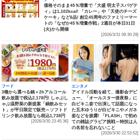
価格そのまま45％増量で「大盛 明太子スパゲテ
ィ」は1,102kcal! 「カレー」や「天使のチーズ
ケーキ」など6品! 創立45周年のファミリーマー
トの「なぜか45％増量作戦」2週目が本日31日
(火)から開催
[2026/3/31 09:30:29]
フード
エンタメ
3種から選べる鍋＋2hアルコール
アイドル活動を経て、撮影会デビ
飲み放題で税込2,178円! しゃぶし
ュー、「オールスター後夜祭」に
ゃぶ温野菜の新提案「鍋飲みセッ
白ビキニ姿で出演して話題になっ
ト」が平日限定で販売～ソフトド
た五木ゆうりが白ビキニやメガネ
リンク飲み放題なら税込1,738円
姿などを披露! 「FLASH」で初め
[2026/3/30 23:45:36]
ての雑誌グラビア挑戦～特技は人
の名前を忘れないこと
[2026/3/30 22:53:52]