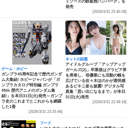
ミソースの鉄板焼ハンバーグ」を
発売
[2026/3/31 23:40:28]
ネットの話題
アイドルグループ「アップアップ
ゲーム・ホビー
ガールズ(2)」卒業後はグラビア界
ガンプラ45周年記念で歴代ガンダ
を席巻し、俳優業にも活動の幅を
ム大集結! ホビージャパンが「ガ
広げている佐々木ほのかが透明感
ンプラカタログ特別編 ガンプラ
あるビキニ姿も披露! デジタル写
45th 歴代アニメのガンダム集
真集「思い出になるまで」が本日
結!」を本日31日(火)発売～ガンプ
31日(火)発売
ラ史のこれまでとこれからを網羅
[2026/3/31 22:49:18]
した1冊
[2026/3/31 23:25:46]
フード