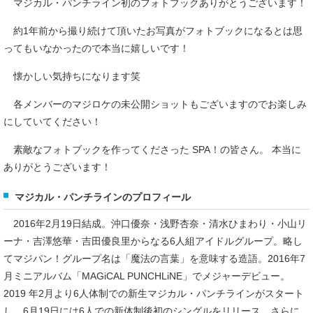
マジカル・パンチライン初のフォトブックありがとうございます！
約1年前から撮り続けて頂いたお写真がフォトブックになるとは思
ってもいなかったので本当に嬉しいです！
懐かしい気持ちになります笑
各メンバーのマジロケの未公開ショットもございますのでお楽しみ
にしていてください！
素敵なフォトブックを作ってくださった SPA！の皆さん。 本当に
ありがとうございます！
マジカル・パンチラインのプロフィール
2016年2月19日結成。沖口優奈・浅野杏奈・清水ひまわり・小山リ
ーナ・吉澤悠華・吉田優良里からなる6人組アイドルグループ。略し
てマジパン！グループ名は「魔法の言葉」を意味する造語。2016年7
月ミニアルバム「MAGiCAL PUNCHLiNE」でメジャーデビュー。
2019 年2月より6人体制での新生マジカル・パンチラインがスタート
し、6月19日には6人での新体制後初のシングルをリリース、さらに