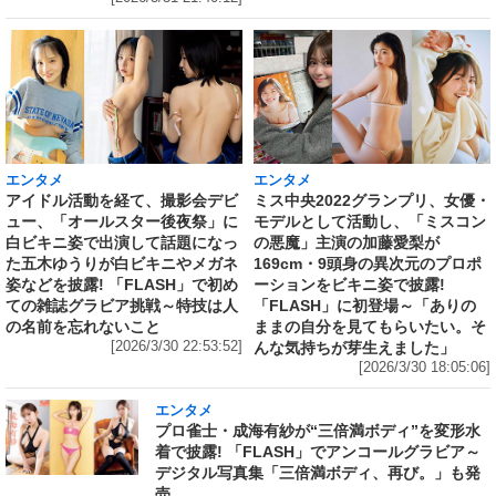
エンタメ
エンタメ
アイドル活動を経て、撮影会デビ
ミス中央2022グランプリ、女優・
ュー、「オールスター後夜祭」に
モデルとして活動し、「ミスコン
白ビキニ姿で出演して話題になっ
の悪魔」主演の加藤愛梨が
た五木ゆうりが白ビキニやメガネ
169cm・9頭身の異次元のプロポ
姿などを披露! 「FLASH」で初め
ーションをビキニ姿で披露!
ての雑誌グラビア挑戦～特技は人
「FLASH」に初登場～「ありの
の名前を忘れないこと
ままの自分を見てもらいたい。そ
[2026/3/30 22:53:52]
んな気持ちが芽生えました」
[2026/3/30 18:05:06]
エンタメ
プロ雀士・成海有紗が“三倍満ボディ”を変形水
着で披露! 「FLASH」でアンコールグラビア～
デジタル写真集「三倍満ボディ、再び。」も発
売