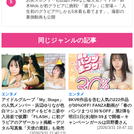
お尻スポンサーも話題のNGなし破天荒アイドル・鈴
5
木Mob.が初グラビアに挑戦! 「週プレ」に登場～「人
生初のグラビア!!!しかも5水着も着てます」。撮影の
裏側動画も公開
同じジャンルの記事
エンタメ
エンタメ
アイドルグループ「My_Stage」
8KVR作品を含む人気の222作品
の人気メンバー・浜辺ゆりなが色
が30%OFF! FANZA動画が「春の
白マシュマロボディをビキニ姿や
パンツまつり30％OFF」第2弾を
入浴姿で披露! 「FLASH」に初グ
明日1日(水)朝9:59まで開催～キ
ラビアのアザーカット掲載～デジ
ャンペーンガールは田野憂さん
タル写真集「天使の素顔」も発売
[2026/3/31 19:47:11]
[2026/3/31 21:40:12]