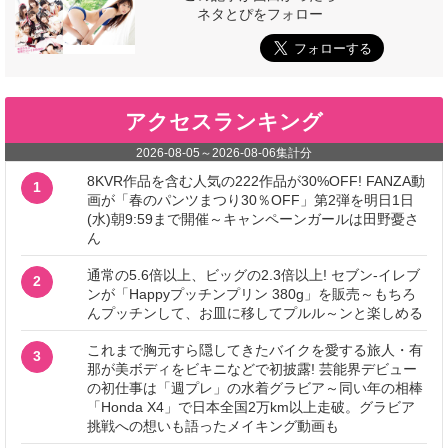
ネタとぴをフォロー
アクセスランキング
2026-08-05
～
2026-08-06
集計分
8KVR作品を含む人気の222作品が30%OFF! FANZA動
1
画が「春のパンツまつり30％OFF」第2弾を明日1日
(水)朝9:59まで開催～キャンペーンガールは田野憂さ
ん
通常の5.6倍以上、ビッグの2.3倍以上! セブン‐イレブ
2
ンが「Happyプッチンプリン 380g」を販売～もちろ
んプッチンして、お皿に移してプルル～ンと楽しめる
これまで胸元すら隠してきたバイクを愛する旅人・有
3
那が美ボディをビキニなどで初披露! 芸能界デビュー
の初仕事は「週プレ」の水着グラビア～同い年の相棒
「Honda X4」で日本全国2万km以上走破。グラビア
挑戦への想いも語ったメイキング動画も