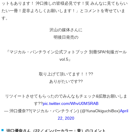
ットもあります！ 沖口推しの皆様必見です！笑 みんなに見てもらい
たい一冊！是非よろしくお願いします！」とコメントを寄せていま
す。
沢山の媒体さんに
明後日発売の
『マジカル・パンチライン公式フォトブック 別冊SPA!旬撮ガール
vol.5』
取り上げて頂いてます！！??
ありがたいです??
リツイートさせてもらったのでみんなもチェック&拡散お願いしま
す??
pic.twitter.com/WhvU0MSRAB
— 沖口優奈??(マジカル・パンチライン) (@YunaOkiguchiBox)
April
22, 2020
沖口優奈さん（22／メンバーカラー：青）のコメント