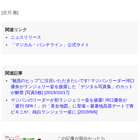
[古川 敦]
関連リンク
ニュスリリース
「マジカル・パンチライン」公式サイト
関連記事
“魅惑のヒップ”に注目いただきたいです! マジパンリーダー沖口
優奈がランジェリー姿を披露した「デジタル写真集」のカット
が解禁 [写真5枚] [2019/10/17]
マジパンのリーダーが初ランジェリー姿を披露! 沖口優奈が
「週刊 SPA！」の「美女地図」に登場～避暑地高原デートで青
ビキニや、純白ランジェリー姿に [2019/9/6]
この記事が面白かったら