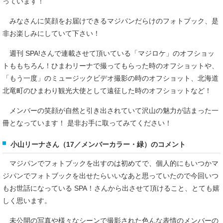
っています！
みなさんに笑顔をお届けできるマジパンだらけのフォトブック、是
非お楽しみにしていて下さい！
週刊 SPA!さんで連載させて頂いている「マジロケ」のオフショッ
トももちろん！ひまわリーナで撮ってもらった時のオフショットや、
「もう一度」のミュージックビデオ撮影の時のオフショット、北海道
北竜町のひまわり観光大使として遠征した時のオフショットなど！
メンバーの笑顔が自然と引き出されていて沢山の魅力が詰まった一
冊となっています！ 是非お手に取ってみてください！
小山リーナさん（17／メンバーカラー・緑）のコメント
マジパンでフォトブックを出すのは初めてで、個人的にもいつかマ
ジパンでフォトブックを出せたらいいなあと思っていたので今回いつ
もお世話になっている SPA！さんから出させて頂けること、とても嬉
しく思います。
未公開の写真や様々なシーンで撮影された色んな表情のメンバーの