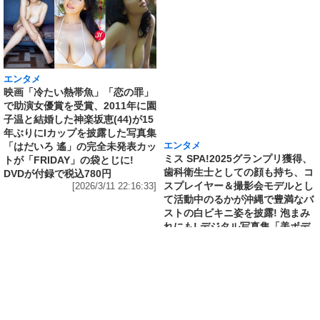
エンタメ
エンタメ
映画「冷たい熱帯魚」「恋の罪」
ミス SPA!2025グランプリ獲得、
で助演女優賞を受賞、2011年に園
歯科衛生士としての顔も持ち、コ
子温と結婚した神楽坂恵(44)が15
スプレイヤー＆撮影会モデルとし
年ぶりにIカップを披露した写真集
て活動中のるかが沖縄で豊満なバ
「はだいろ 遙」の完全未発表カッ
ストの白ビキニ姿を披露! 泡まみ
トが「FRIDAY」の袋とじに!
れにも! デジタル写真集「美ボデ
DVDが付録で税込780円
ィ歯科衛生士」発売記念で誌面カ
[2026/3/11 22:16:33]
ット公開
[2026/3/10 18:36:27]
エンタメ
修学旅行の3日前に“下着案件”で高校退学、あ
の“悲運の事件”のヒロイン、N高卒業のちーま
きが“たわわなボディ”を紐パン純白ビキニで披
露! 「週刊 SPA!」の表紙と美女地図に登場
[2026/3/8 23:18:57]