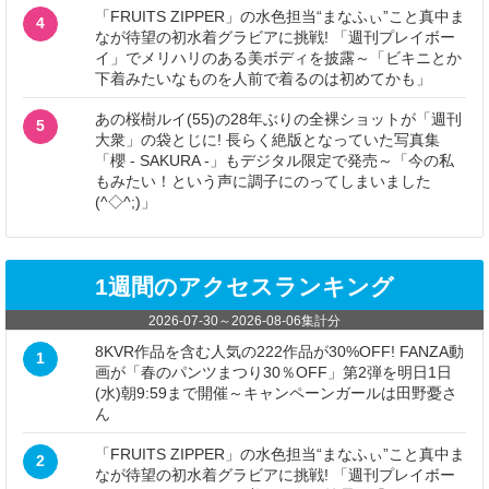
「FRUITS ZIPPER」の水色担当“まなふぃ”こと真中ま
4
なが待望の初水着グラビアに挑戦! 「週刊プレイボー
イ」でメリハリのある美ボディを披露～「ビキニとか
下着みたいなものを人前で着るのは初めてかも」
あの桜樹ルイ(55)の28年ぶりの全裸ショットが「週刊
5
大衆」の袋とじに! 長らく絶版となっていた写真集
「櫻 - SAKURA -」もデジタル限定で発売～「今の私
もみたい！という声に調子にのってしまいました
(^◇^;)」
1週間のアクセスランキング
2026-07-30
～
2026-08-06
集計分
8KVR作品を含む人気の222作品が30%OFF! FANZA動
1
画が「春のパンツまつり30％OFF」第2弾を明日1日
(水)朝9:59まで開催～キャンペーンガールは田野憂さ
ん
「FRUITS ZIPPER」の水色担当“まなふぃ”こと真中ま
2
なが待望の初水着グラビアに挑戦! 「週刊プレイボー