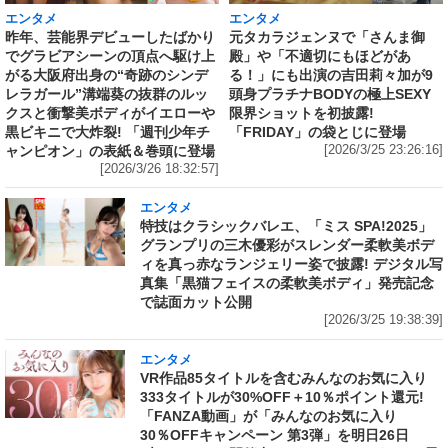
エンタメ
エンタメ
昨年、芸能界デビューしたばかり
元タカラジェンヌで「さんま御
でグラビアシーンの頂点へ駆け上
殿」や「不適切にもほどがあ
がる大阪府出身の“奇跡のシンデ
る！」にも出演の吉田莉々加が9
レラガール”溝端葵の抜群のルッ
頭身プラチナBODYの極上SEXY
クスと衝撃美ボディがイエローや
限界ショットを初披露!
黒ビキニで大炸裂! 「週刊少年チ
「FRIDAY」の袋とじに登場
ャンピオン」の表紙＆巻頭に登場
[2026/3/25 23:26:16]
[2026/3/26 18:32:57]
エンタメ
特技はクラシックバレエ、「ミス SPA!2025」
グランプリの三木優彩がスレンダー柔軟美ボデ
ィを真っ赤なランジェリー姿で披露! デジタル写
真集「黒猫フェイスの柔軟美ボディ」発売記念
で誌面カット公開
[2026/3/25 19:38:39]
エンタメ
VR作品85タイトルを含むみんなのお気に入り
333タイトルが30%OFF＋10％ポイント還元!
「FANZA動画」が「みんなのお気に入り
30％OFFキャンペーン 第3弾」を明日26日