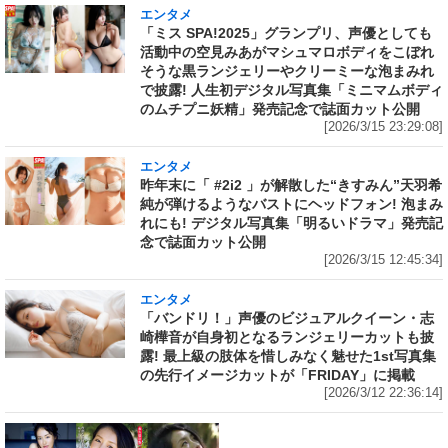
エンタメ
「ミス SPA!2025」グランプリ、声優としても
活動中の空見みあがマシュマロボディをこぼれ
そうな黒ランジェリーやクリーミーな泡まみれ
で披露! 人生初デジタル写真集「ミニマムボディ
のムチプニ妖精」発売記念で誌面カット公開
[2026/3/15 23:29:08]
エンタメ
昨年末に「 #2i2 」が解散した“きすみん”天羽希
純が弾けるようなバストにヘッドフォン! 泡まみ
れにも! デジタル写真集「明るいドラマ」発売記
念で誌面カット公開
[2026/3/15 12:45:34]
エンタメ
「バンドリ！」声優のビジュアルクイーン・志
崎樺音が自身初となるランジェリーカットも披
露! 最上級の肢体を惜しみなく魅せた1st写真集
の先行イメージカットが「FRIDAY」に掲載
[2026/3/12 22:36:14]