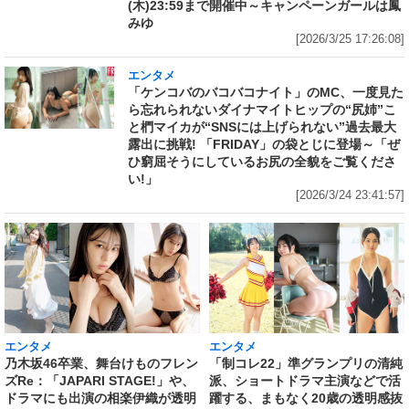
(木)23:59まで開催中～キャンペーンガールは鳳
みゆ
[2026/3/25 17:26:08]
エンタメ
「ケンコバのバコバコナイト」のMC、一度見た
ら忘れられないダイナマイトヒップの“尻姉”こ
と椚マイカが“SNSには上げられない”過去最大
露出に挑戦! 「FRIDAY」の袋とじに登場～「ぜ
ひ窮屈そうにしているお尻の全貌をご覧くださ
い!」
[2026/3/24 23:41:57]
エンタメ
エンタメ
乃木坂46卒業、舞台けものフレン
「制コレ22」準グランプリの清純
ズRe：「JAPARI STAGE!」や、
派、ショートドラマ主演などで活
ドラマにも出演の相楽伊織が透明
躍する、まもなく20歳の透明感抜