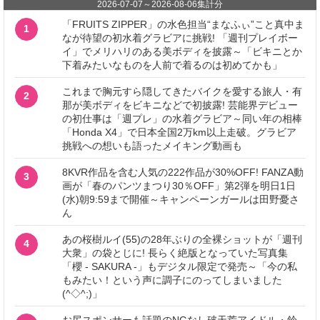
2026-07-07
～
2026-08-06
集計分
「FRUITS ZIPPER」の水色担当“まなふぃ”こと真中ま
1
なが待望の初水着グラビアに挑戦! 「週刊プレイボー
イ」でメリハリのある美ボディを披露～「ビキニとか
下着みたいなものを人前で着るのは初めてかも」
これまで胸元すら隠してきたバイクを愛する旅人・有
2
那が美ボディをビキニなどで初披露! 芸能界デビュー
の初仕事は「週プレ」の水着グラビア～同い年の相棒
「Honda X4」で日本全国2万km以上走破。グラビア
挑戦への想いも語ったメイキング動画も
8KVR作品を含む人気の222作品が30%OFF! FANZA動
3
画が「春のパンツまつり30％OFF」第2弾を明日1日
(水)朝9:59まで開催～キャンペーンガールは田野憂さ
ん
あの桜樹ルイ(55)の28年ぶりの全裸ショットが「週刊
4
大衆」の袋とじに! 長らく絶版となっていた写真集
「櫻 - SAKURA -」もデジタル限定で発売～「今の私
もみたい！という声に調子にのってしまいました
(^◇^;)」