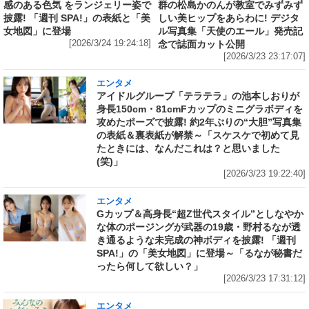
感のある色気 をランジェリー姿で
群の松島かのんが教室でみずみず
披露! 「週刊 SPA!」の表紙と「美
しい美ヒップをあらわに! デジタ
女地図」に登場
ル写真集「天使のエール」発売記
[2026/3/24 19:24:18]
念で誌面カット公開
[2026/3/23 23:17:07]
エンタメ
アイドルグループ「テラテラ」の池本しおりが
身長150cm・81cmFカップのミニグラボディを
攻めたポーズで披露! 約2年ぶりの“大胆”写真集
の表紙＆裏表紙が解禁～「スケスケで初めて見
たときには、なんだこれは？と思いました
(笑)」
[2026/3/23 19:22:40]
エンタメ
Gカップ＆高身長“超Z世代スタイル”としなやか
な体のポージングが武器の19歳・野村るなが透
き通るような未完成の神ボディを披露! 「週刊
SPA!」の「美女地図」に登場～「るなが秘書だ
ったら何して欲しい？」
[2026/3/23 17:31:12]
エンタメ