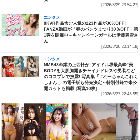
[2026/3/29 23:54:27]
エンタメ
8KVR作品含む人気の223作品が30%OFF!
FANZA動画が「春のパンツまつり30％OFF」第
1弾を開催中～キャンペーンガールは伊藤舞雪さ
ん
[2026/3/28 20:14:19]
エンタメ
NMB48卒業の上西怜が“アイドル界最高峰”美
BODYを大胆胸開きチャイナドレスや男装など
のコスプレで披露! 写真集「 #れーちゃんこれく
しょん 」の電子版も発売決定～特別付録で未公
開カットも掲載 [写真10枚]
[2026/3/27 22:43:55]