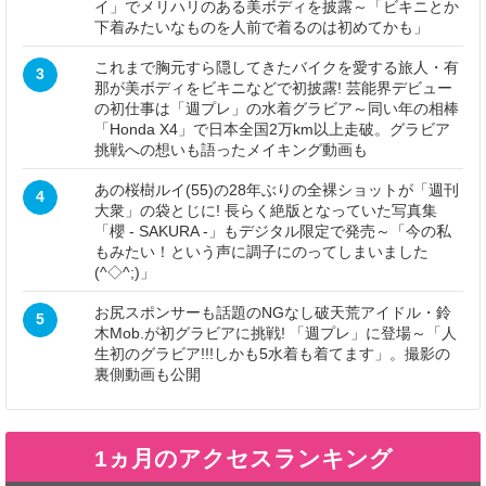
イ」でメリハリのある美ボディを披露～「ビキニとか
下着みたいなものを人前で着るのは初めてかも」
これまで胸元すら隠してきたバイクを愛する旅人・有
3
那が美ボディをビキニなどで初披露! 芸能界デビュー
の初仕事は「週プレ」の水着グラビア～同い年の相棒
「Honda X4」で日本全国2万km以上走破。グラビア
挑戦への想いも語ったメイキング動画も
あの桜樹ルイ(55)の28年ぶりの全裸ショットが「週刊
4
大衆」の袋とじに! 長らく絶版となっていた写真集
「櫻 - SAKURA -」もデジタル限定で発売～「今の私
もみたい！という声に調子にのってしまいました
(^◇^;)」
お尻スポンサーも話題のNGなし破天荒アイドル・鈴
5
木Mob.が初グラビアに挑戦! 「週プレ」に登場～「人
生初のグラビア!!!しかも5水着も着てます」。撮影の
裏側動画も公開
1ヵ月のアクセスランキング