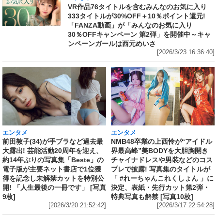
VR作品76タイトルを含むみんなのお気に入り
333タイトルが30%OFF＋10％ポイント還元!
「FANZA動画」が「みんなのお気に入り
30％OFFキャンペーン 第2弾」を開催中～キャ
ンペーンガールは西元めいさ
[2026/3/23 16:36:40]
エンタメ
エンタメ
前田敦子(34)が手ブラなど過去最
NMB48卒業の上西怜が“アイドル
大露出! 芸能活動20周年を迎え、
界最高峰”美BODYを大胆胸開き
約14年ぶりの写真集「Beste」の
チャイナドレスや男装などのコス
電子版が主要ネット書店で1位獲
プレで披露! 写真集のタイトルが
得を記念し未解禁カットを特別公
「 #れーちゃんこれくしょん 」に
開! 「人生最後の一冊です」 [写真
決定、表紙・先行カット第2弾・
9枚]
特典写真も解禁 [写真10枚]
[2026/3/20 21:52:42]
[2026/3/17 22:54:28]