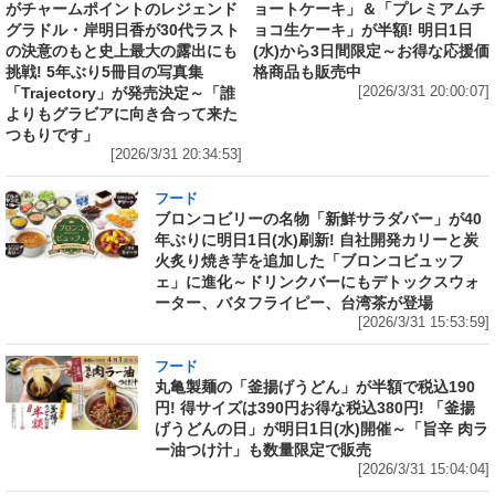
がチャームポイントのレジェンド
ョートケーキ」＆「プレミアムチ
グラドル・岸明日香が30代ラスト
ョコ生ケーキ」が半額! 明日1日
の決意のもと史上最大の露出にも
(水)から3日間限定～お得な応援価
挑戦! 5年ぶり5冊目の写真集
格商品も販売中
「Trajectory」が発売決定～「誰
[2026/3/31 20:00:07]
よりもグラビアに向き合って来た
つもりです」
[2026/3/31 20:34:53]
フード
ブロンコビリーの名物「新鮮サラダバー」が40
年ぶりに明日1日(水)刷新! 自社開発カリーと炭
火炙り焼き芋を追加した「ブロンコビュッフ
ェ」に進化～ドリンクバーにもデトックスウォ
ーター、バタフライピー、台湾茶が登場
[2026/3/31 15:53:59]
フード
丸亀製麺の「釜揚げうどん」が半額で税込190
円! 得サイズは390円お得な税込380円! 「釜揚
げうどんの日」が明日1日(水)開催～「旨辛 肉ラ
ー油つけ汁」も数量限定で販売
[2026/3/31 15:04:04]