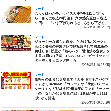
フード
ほっかほっか亭がライス大盛を明日1日(水)か
ら、さらに税込20円値下げ! 大盛変更は＋税込
50円に～「いま下げられるところから下げる」
[2026/3/31 10:54:52]
フード
ジューシーな鶏もも肉を、とろけるバターとに
んにく醤油の特製ダレで鉄板焼きして悪魔級の
美味しさ! 松屋が「鶏のバター醤油炒め定食」を
本日31日(火)発売～1,039kcalの「ガーリックバ
ター豚カルビエッグ丼」も
[2026/3/31 10:26:05]
フード
価格そのまま45％増量で「大盛 明太子スパゲテ
ィ」は1,102kcal! 「カレー」や「天使のチーズ
ケーキ」など6品! 創立45周年のファミリーマー
トの「なぜか45％増量作戦」2週目が本日31日
(火)から開催
[2026/3/31 09:30:29]