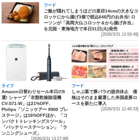
フード
ご飯が隠れてしまうほどの直径14cmの大きなコ
ロッケにから揚げ3個で税込646円のお弁当! ロ
ーソンが「高岡大仏コロッケ＆から揚げ弁当」
を北陸・東海地方で本日31日(火)発売
[2026/3/31 13:58:49]
ライフ
フード
Amazon日替わりセール本日の5
しゃぶ葉で豚バラの提供休止 価
選! シャープ「衣類乾燥除湿機
格はそのまま厳選した米国産豚ロ
CV-S71-W」は21%OFF、
ースを新たに導入
Philips「ソニッケアー 9900 プレ
[2026/3/31 12:49:33]
ステージ」は16%OFFほか、「コ
ンパクトトレッキングスツール」
「バッテリーステーション」「ラ
ンニングシューズ」
[2026/3/31 13:27:08]