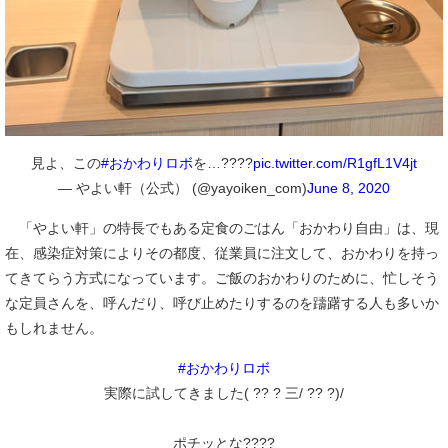
見よ、この
#おかわりロボ
を…????
pic.twitter.com/R1gfL1V4jt
— やよい軒（公式） (@yayoiken_com)
June 8, 2020
「やよい軒」の特長でもある定食のごはん「おかわり自由」は、現
在、感染症対策によりその都度、従業員に注文して、おかわりを持っ
てきてらう方式になっています。ご飯のおかわりのために、忙しそう
な定員さんを、呼んだり、呼び止めたりするのを躊躇する人も多いか
もしれません。
#おかわりロボ
実際に試してきました( ?? ? 三/ ?? ?)/
ポチッとな????