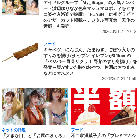
アイドルグループ「My_Stage」の人気メンバ
ー・浜辺ゆりなが色白マシュマロボディをビキ
ニ姿や入浴姿で披露! 「FLASH」に初グラビア
のアザーカット掲載～デジタル写真集「天使の
素顔」も発売
[2026/3/31 21:40:12]
フード
キャベツ、にんじん、たまねぎ、ごぼう入りの
すりみを揚げた! セブン‐イレブンが84kcalの
「ベジバー 野菜ザクッ！ 野菜のすり身揚げ」を
発売～腹がすいた時のおやつ、お酒のおつまみ
などにオススメ
[2026/3/31 21:11:59]
ネットの話題
フード
「大きな口」と「お尻のほくろ」
不二家洋菓子店の「プレミアムシ