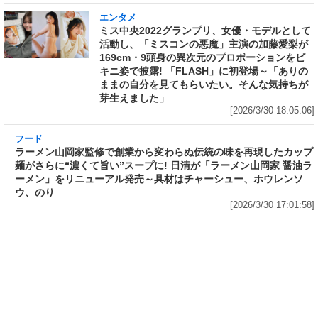
エンタメ
ミス中央2022グランプリ、女優・モデルとして
活動し、「ミスコンの悪魔」主演の加藤愛梨が
169cm・9頭身の異次元のプロポーションをビ
キニ姿で披露! 「FLASH」に初登場～「ありの
ままの自分を見てもらいたい。そんな気持ちが
芽生えました」
[2026/3/30 18:05:06]
フード
ラーメン山岡家監修で創業から変わらぬ伝統の
味を再現したカップ麺がさらに“濃くて旨い”ス
ープに! 日清が「ラーメン山岡家 醤油ラーメ
ン」をリニューアル発売～具材はチャーシュ
ー、ホウレンソウ、のり
[2026/3/30 17:01:58]