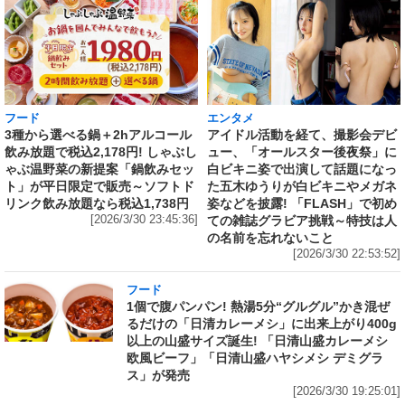
フード
エンタメ
3種から選べる鍋＋2hアルコール
アイドル活動を経て、撮影会デビ
飲み放題で税込2,178円! しゃぶし
ュー、「オールスター後夜祭」に
ゃぶ温野菜の新提案「鍋飲みセッ
白ビキニ姿で出演して話題になっ
ト」が平日限定で販売～ソフトド
た五木ゆうりが白ビキニやメガネ
リンク飲み放題なら税込1,738円
姿などを披露! 「FLASH」で初め
[2026/3/30 23:45:36]
ての雑誌グラビア挑戦～特技は人
の名前を忘れないこと
[2026/3/30 22:53:52]
フード
1個で腹パンパン! 熱湯5分“グルグル”かき混ぜ
るだけの「日清カレーメシ」に出来上がり400g
以上の山盛サイズ誕生! 「日清山盛カレーメシ
欧風ビーフ」「日清山盛ハヤシメシ デミグラ
ス」が発売
[2026/3/30 19:25:01]