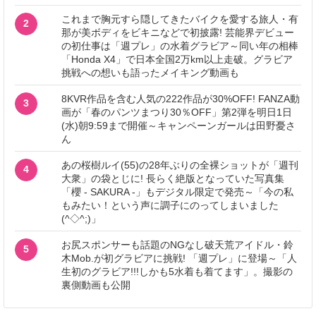
これまで胸元すら隠してきたバイクを愛する旅人・有
2
那が美ボディをビキニなどで初披露! 芸能界デビュー
の初仕事は「週プレ」の水着グラビア～同い年の相棒
「Honda X4」で日本全国2万km以上走破。グラビア
挑戦への想いも語ったメイキング動画も
8KVR作品を含む人気の222作品が30%OFF! FANZA動
3
画が「春のパンツまつり30％OFF」第2弾を明日1日
(水)朝9:59まで開催～キャンペーンガールは田野憂さ
ん
あの桜樹ルイ(55)の28年ぶりの全裸ショットが「週刊
4
大衆」の袋とじに! 長らく絶版となっていた写真集
「櫻 - SAKURA -」もデジタル限定で発売～「今の私
もみたい！という声に調子にのってしまいました
(^◇^;)」
お尻スポンサーも話題のNGなし破天荒アイドル・鈴
5
木Mob.が初グラビアに挑戦! 「週プレ」に登場～「人
生初のグラビア!!!しかも5水着も着てます」。撮影の
裏側動画も公開