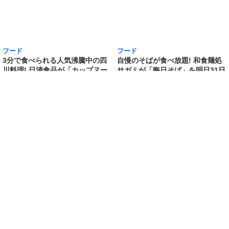
フード
フード
3分で食べられる人気沸騰中の四
自慢のそばが食べ放題! 和食麺処
川料理! 日清食品が「カップヌー
サガミが「晦日そば」を明日31日
ドル 14種のスパイス麻辣湯」を
(火)開催～大海老天などの天ぷら
発売～具材は謎肉、キャベツ、チ
や薬味などもついて税込2,200円!
ンゲンサイ、キクラゲ
「時間無制限」の挑戦枠は税込
[2026/3/30 15:42:35]
4,400円
[2026/3/30 15:17:42]
フード
熱湯5分でふっくら白ご飯! カレーや納豆、牛丼
の具も余裕で入ってお皿いらずの新提案! 「日清
ふっくら釜炊き ごはん」が本日30日(月)発売～
常温で1年保存可能。電子レンジがないオフィス
やアウトドアでも活用できる!
[2026/3/30 14:17:14]
ライフ
Amazon日替わりセール本日の5選! P&Gの香り
付けビーズ「レノアオードリュクス イノセント
リリー＆ジャスミンの香り 詰め替え 920mL」
は27%OFF、アイリスオーヤマ「防災セット 1
人用31点」は32%OFFなど