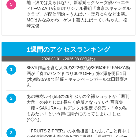
地上波では見られない、新感覚セクシー女優バラエテ
5
ィ! FANZA TV初のオリジナル番組「東京スキャンダル
クラブ」が配信開始～うんぱい・架乃ゆらなど出演。
MCはみなみかわ、ゲスト芸人にぱーてぃちゃん、松
崎克俊
1週間のアクセスランキング
2026-08-01
～
2026-08-08
集計分
8KVR作品を含む人気の222作品が30%OFF! FANZA動
1
画が「春のパンツまつり30％OFF」第2弾を明日1日
(水)朝9:59まで開催～キャンペーンガールは田野憂さ
ん
あの桜樹ルイ(55)の28年ぶりの全裸ショットが「週刊
2
大衆」の袋とじに! 長らく絶版となっていた写真集
「櫻 - SAKURA -」もデジタル限定で発売～「今の私
もみたい！という声に調子にのってしまいました
(^◇^;)」
「FRUITS ZIPPER」の水色担当“まなふぃ”こと真中ま
3
なが待望の初水着グラビアに挑戦! 「週刊プレイボー