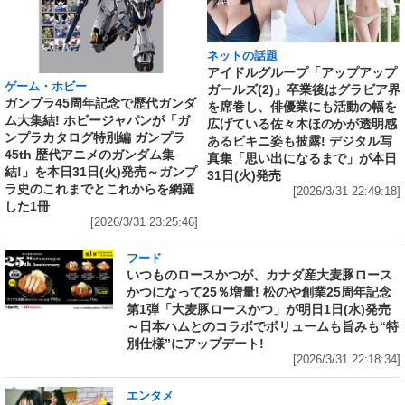
ネットの話題
アイドルグループ「アップアップ
ゲーム・ホビー
ガールズ(2)」卒業後はグラビア界
ガンプラ45周年記念で歴代ガンダ
を席巻し、俳優業にも活動の幅を
ム大集結! ホビージャパンが「ガ
広げている佐々木ほのかが透明感
ンプラカタログ特別編 ガンプラ
あるビキニ姿も披露! デジタル写
45th 歴代アニメのガンダム集
真集「思い出になるまで」が本日
結!」を本日31日(火)発売～ガンプ
31日(火)発売
ラ史のこれまでとこれからを網羅
[2026/3/31 22:49:18]
した1冊
[2026/3/31 23:25:46]
フード
いつものロースかつが、カナダ産大麦豚ロース
かつになって25％増量! 松のや創業25周年記念
第1弾「大麦豚ロースかつ」が明日1日(水)発売
～日本ハムとのコラボでボリュームも旨みも“特
別仕様”にアップデート!
[2026/3/31 22:18:34]
エンタメ