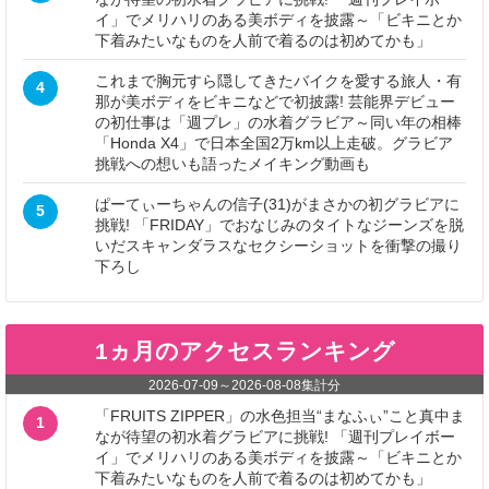
イ」でメリハリのある美ボディを披露～「ビキニとか
下着みたいなものを人前で着るのは初めてかも」
これまで胸元すら隠してきたバイクを愛する旅人・有
4
那が美ボディをビキニなどで初披露! 芸能界デビュー
の初仕事は「週プレ」の水着グラビア～同い年の相棒
「Honda X4」で日本全国2万km以上走破。グラビア
挑戦への想いも語ったメイキング動画も
ぱーてぃーちゃんの信子(31)がまさかの初グラビアに
5
挑戦! 「FRIDAY」でおなじみのタイトなジーンズを脱
いだスキャンダラスなセクシーショットを衝撃の撮り
下ろし
1ヵ月のアクセスランキング
2026-07-09
～
2026-08-08
集計分
「FRUITS ZIPPER」の水色担当“まなふぃ”こと真中ま
1
なが待望の初水着グラビアに挑戦! 「週刊プレイボー
イ」でメリハリのある美ボディを披露～「ビキニとか
下着みたいなものを人前で着るのは初めてかも」