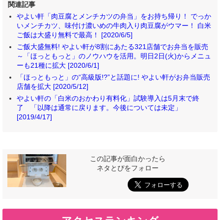
関連記事
やよい軒「肉豆腐とメンチカツの弁当」をお持ち帰り！ でっか
いメンチカツ、味付け濃いめの牛肉入り肉豆腐がウマー！ 白米
ご飯は大盛り無料で最高！ [2020/6/5]
ご飯大盛無料! やよい軒が8割にあたる321店舗でお弁当を販売
～「ほっともっと」のノウハウを活用。明日2日(火)からメニュ
ーも21種に拡大 [2020/6/1]
「ほっともっと」の“高級版!?”と話題に! やよい軒がお弁当販売
店舗を拡大 [2020/5/12]
やよい軒の「白米のおかわり有料化」試験導入は5月末で終
了 「以降は通常に戻ります。今後については未定」
[2019/4/17]
この記事が面白かったら
ネタとぴをフォロー