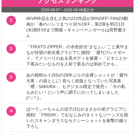
アクセスランキング
2026-08-07
～
2026-08-08
集計分
8KVR作品を含む人気の222作品が30%OFF! FANZA動
1
画が「春のパンツまつり30％OFF」第2弾を明日1日
(水)朝9:59まで開催～キャンペーンガールは田野憂さ
ん
「FRUITS ZIPPER」の水色担当“まなふぃ”こと真中ま
2
なが待望の初水着グラビアに挑戦! 「週刊プレイボー
イ」でメリハリのある美ボディを披露～「ビキニとか
下着みたいなものを人前で着るのは初めてかも」
あの桜樹ルイ(55)の28年ぶりの全裸ショットが「週刊
3
大衆」の袋とじに! 長らく絶版となっていた写真集
「櫻 - SAKURA -」もデジタル限定で発売～「今の私
もみたい！という声に調子にのってしまいました
(^◇^;)」
ぱーてぃーちゃんの信子(31)がまさかの初グラビアに
4
挑戦! 「FRIDAY」でおなじみのタイトなジーンズを脱
いだスキャンダラスなセクシーショットを衝撃の撮り
下ろし