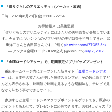
「借りぐらしのアリエッティ」(ノーカット放送)
日時：2020年8月28日(金) 21:00～22:54
お得情報メモ)美術監督
「借りぐらしのアリエッティ」にはふたりの美術監督が参加していま
す。今までにもいくつものジブリ作品の美術監督を担当してきた、武
重洋二さんと吉田昇さんです。?続く
pic.twitter.com/I7TOE5I3nk
— アンク＠金曜ロードSHOW!公式 (@kinro_ntv)
July 7, 2017
「金曜ロードシアター」で、期間限定ジブリグッズプレゼント
番組ホームページ内にオープンした新サイト「
金曜ロードシアタ
ー
」は、日本中の皆さんが押した感情スタンプが、その数に応じてど
んどん表示される、映画館で映画を見るような醍醐味を、テレビで見
ながら味わう事ができるサイト。
参加すると金曜ロードシネマクラブポイントをゲットでき、既存の
ポイントとあわせて、プレゼントに応募できます。8月14日からの「3