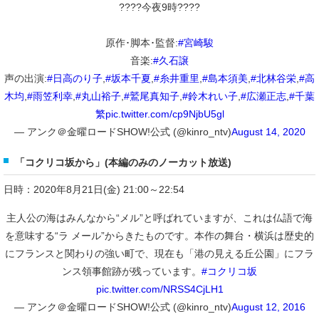
????今夜9時????
原作･脚本･監督:
#宮崎駿
音楽:
#久石譲
声の出演:
#日高のり子
,
#坂本千夏
,
#糸井重里
,
#島本須美
,
#北林谷栄
,
#高
木均
,
#雨笠利幸
,
#丸山裕子
,
#鷲尾真知子
,
#鈴木れい子
,
#広瀬正志
,
#千葉
繁
pic.twitter.com/cp9NjbU5gl
— アンク＠金曜ロードSHOW!公式 (@kinro_ntv)
August 14, 2020
「コクリコ坂から」(本編のみのノーカット放送)
日時：2020年8月21日(金) 21:00～22:54
主人公の海はみんなから“メル”と呼ばれていますが、これは仏語で海
を意味する“ラ メール”からきたものです。本作の舞台・横浜は歴史的
にフランスと関わりの強い町で、現在も「港の見える丘公園」にフラ
ンス領事館跡が残っています。
#コクリコ坂
pic.twitter.com/NRSS4CjLH1
— アンク＠金曜ロードSHOW!公式 (@kinro_ntv)
August 12, 2016