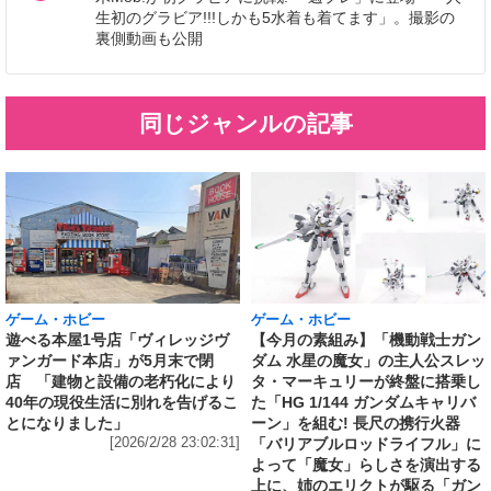
生初のグラビア!!!しかも5水着も着てます」。撮影の
裏側動画も公開
同じジャンルの記事
ゲーム・ホビー
ゲーム・ホビー
遊べる本屋1号店「ヴィレッジヴ
【今月の素組み】「機動戦士ガン
ァンガード本店」が5月末で閉
ダム 水星の魔女」の主人公スレッ
店 「建物と設備の老朽化により
タ・マーキュリーが終盤に搭乗し
40年の現役生活に別れを告げるこ
た「HG 1/144 ガンダムキャリバ
とになりました」
ーン」を組む! 長尺の携行火器
[2026/2/28 23:02:31]
「バリアブルロッドライフル」に
よって「魔女」らしさを演出する
上に、姉のエリクトが駆る「ガン