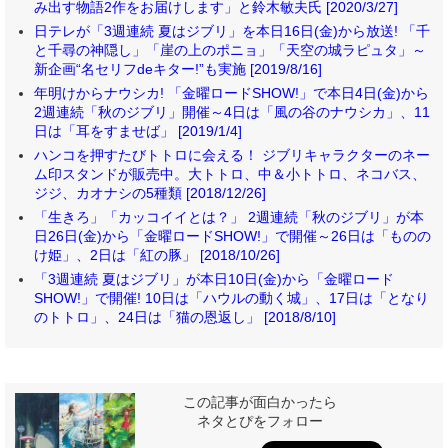
み出す物語2作をお届けします」と鈴木敏夫氏 [2020/3/27]
日テレが「3週連続 夏はジブリ」を本日16日(金)から放送! 「千
と千尋の神隠し」「崖の上のポニョ」「天空の城ラピュタ」～
新企画“名セリフdeキター!”も実施 [2019/8/16]
年明けからナウシカ! 「金曜ロードSHOW!」で本日4日(金)から
2週連続「秋のジブリ」開催～4日は「風の谷のナウシカ」、11
日は「耳をすませば」 [2019/1/4]
ハンコを押すたびトトロに会える！ ジブリキャラクターのネー
ム印スタンドが販売中。大トトロ、中＆小トトロ、ネコバス、
ジジ、カオナシの5種類 [2018/12/26]
「生きろ」「カッコイイとは？」 2週連続「秋のジブリ」が本
日26日(金)から「金曜ロードSHOW!」で開催～26日は「ものの
け姫」、2日は「紅の豚」 [2018/10/26]
「3週連続 夏はジブリ」が本日10日(金)から「金曜ロード
SHOW!」で開催! 10日は「ハウルの動く城」、17日は「となり
のトトロ」、24日は「猫の恩返し」 [2018/8/10]
この記事が面白かったら
ネタとぴをフォロー