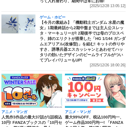
って入れ替わり、期間中は常にお得!
[2025/12/28 13:05:12]
ゲーム・ホビー
【今月の素組み】「機動戦士ガンダム 水星の魔
女」1期最終話から2期中盤までは主人公スレッ
タ・マーキュリーが! 2期後半では母のプロスペ
ラ、姉のエリクトが搭乗した「HG 1/144 ガンダ
ムエアリアル(改修型)」を組む! キットの作りや
すさ、誘導兵器エスカッシャンとあわせてハッ
タリの効いたデザインのビームライフルがつい
てプレイバリューもUP!
[2025/12/26 18:00:26]
アニメ・マンガ
アニメ・マンガ
人気作3作品の最大37話が1話税込
最大99%OFF、税込100円均一、
10円! FANZAブックスの「10円セ
ゲーム作品300円均一! 「FANZA