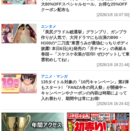
大80%OFFスペシャルセール、お得な25%OFF
クーポン配布も
[2026/1/8 16:07:50]
エンタメ
「美尻グラドル総選挙」グランプリ、ガンプラ
作りが人気で、大河ドラマにも出演のB90・
H100の“二刀流”東雲うみが最強むっちりボディ
披露! 本日6日(火)発売の「月チャン」の表紙＆
巻頭～「スケスケ衣装が目印! ぜひゲットして東
雲初めしてね!」
[2026/1/6 18:21:44]
アニメ・マンガ
135タイトル対象の「10円キャンペーン」第2弾
もスタート! 「FANZA冬の同人祭」が開催中～
キャンペーンやクーポンの内容は時期によって
入れ替わり、期間中は常にお得!
[2026/1/6 16:24:42]