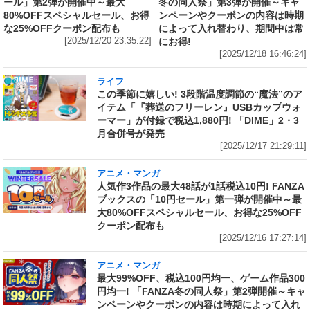
ール」第2弾が開催中～最大
冬の同人祭」第3弾が開催～キャ
80%OFFスペシャルセール、お得
ンペーンやクーポンの内容は時期
な25%OFFクーポン配布も
によって入れ替わり、期間中は常
[2025/12/20 23:35:22]
にお得!
[2025/12/18 16:46:24]
ライフ
この季節に嬉しい! 3段階温度調節の“魔法”のア
イテム「『葬送のフリーレン』USBカップウォ
ーマー」が付録で税込1,880円! 「DIME」2・3
月合併号が発売
[2025/12/17 21:29:11]
アニメ・マンガ
人気作3作品の最大48話が1話税込10円! FANZA
ブックスの「10円セール」第一弾が開催中～最
大80%OFFスペシャルセール、お得な25%OFF
クーポン配布も
[2025/12/16 17:27:14]
アニメ・マンガ
最大99%OFF、税込100円均一、ゲーム作品300
円均一! 「FANZA冬の同人祭」第2弾開催～キャ
ンペーンやクーポンの内容は時期によって入れ