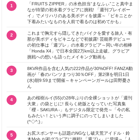
「FRUITS ZIPPER」の水色担当“まなふぃ”こと真中ま
1
なが待望の初水着グラビアに挑戦! 「週刊プレイボー
イ」でメリハリのある美ボディを披露～「ビキニとか
下着みたいなものを人前で着るのは初めてかも」
これまで胸元すら隠してきたバイクを愛する旅人・有
2
那が美ボディをビキニなどで初披露! 芸能界デビュー
の初仕事は「週プレ」の水着グラビア～同い年の相棒
「Honda X4」で日本全国2万km以上走破。グラビア
挑戦への想いも語ったメイキング動画も
8KVR作品を含む人気の222作品が30%OFF! FANZA動
3
画が「春のパンツまつり30％OFF」第2弾を明日1日
(水)朝9:59まで開催～キャンペーンガールは田野憂さ
ん
あの桜樹ルイ(55)の28年ぶりの全裸ショットが「週刊
4
大衆」の袋とじに! 長らく絶版となっていた写真集
「櫻 - SAKURA -」もデジタル限定で発売～「今の私
もみたい！という声に調子にのってしまいました
(^◇^;)」
お尻スポンサーも話題のNGなし破天荒アイドル・鈴
5
木Mob.が初グラビアに挑戦! 「週プレ」に登場～「人