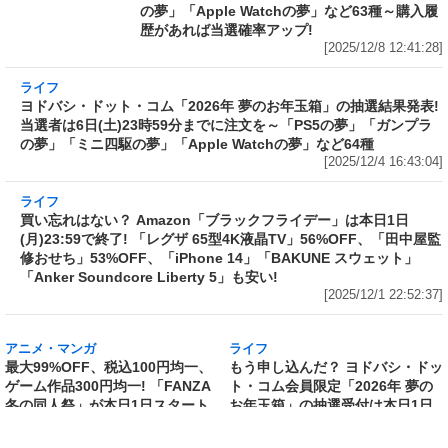
の夢」「Apple Watchの夢」など63種～購入履
歴があれば当選確率アップ!
[2025/12/8 12:41:28]
ライフ
ヨドバシ・ドット・コム「2026年 夢のお年玉
箱」の抽選結果発表! 当選者は6日(土)23時59分
までに注文を～「PS5の夢」「ガンプラの夢」
「ミニ四駆の夢」「Apple Watchの夢」など64
種
[2025/12/4 16:43:04]
ライフ
買い忘れはない？ Amazon「ブラックフライデ
ー」は本日1日(月)23:59で終了! 「レグザ 65型
4K液晶TV」56%OFF、「田中屋監修おせち」
53%OFF、「iPhone 14」「BAKUNE スウェッ
ト」「Anker Soundcore Liberty 5」も安い!
[2025/12/1 22:52:37]