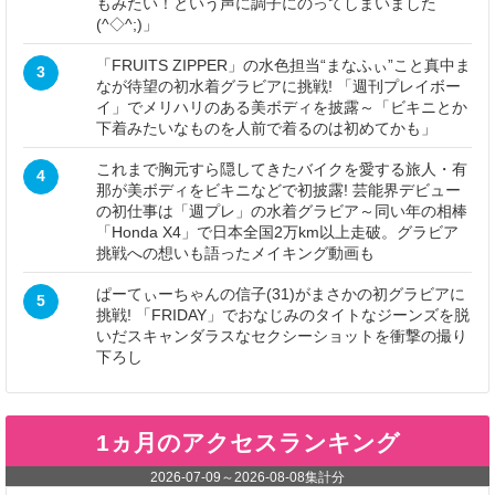
もみたい！という声に調子にのってしまいました
(^◇^;)」
「FRUITS ZIPPER」の水色担当“まなふぃ”こと真中ま
3
なが待望の初水着グラビアに挑戦! 「週刊プレイボー
イ」でメリハリのある美ボディを披露～「ビキニとか
下着みたいなものを人前で着るのは初めてかも」
これまで胸元すら隠してきたバイクを愛する旅人・有
4
那が美ボディをビキニなどで初披露! 芸能界デビュー
の初仕事は「週プレ」の水着グラビア～同い年の相棒
「Honda X4」で日本全国2万km以上走破。グラビア
挑戦への想いも語ったメイキング動画も
ぱーてぃーちゃんの信子(31)がまさかの初グラビアに
5
挑戦! 「FRIDAY」でおなじみのタイトなジーンズを脱
いだスキャンダラスなセクシーショットを衝撃の撮り
下ろし
1ヵ月のアクセスランキング
2026-07-09
～
2026-08-08
集計分