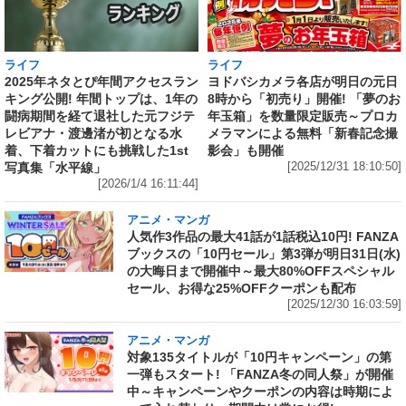
ライフ
ライフ
ヨドバシカメラ各店が明日の元日
2025年ネタとぴ年間アクセスラン
8時から「初売り」開催! 「夢のお
キング公開! 年間トップは、1年の
年玉箱」を数量限定販売～プロカ
闘病期間を経て退社した元フジテ
メラマンによる無料「新春記念撮
レビアナ・渡邊渚が初となる水
影会」も開催
着、下着カットにも挑戦した1st
[2025/12/31 18:10:50]
写真集「水平線」
[2026/1/4 16:11:44]
アニメ・マンガ
人気作3作品の最大41話が1話税込10円! FANZA
ブックスの「10円セール」第3弾が明日31日(水)
の大晦日まで開催中～最大80%OFFスペシャル
セール、お得な25%OFFクーポンも配布
[2025/12/30 16:03:59]
アニメ・マンガ
対象135タイトルが「10円キャンペーン」の第
一弾もスタート! 「FANZA冬の同人祭」が開催
中～キャンペーンやクーポンの内容は時期によ