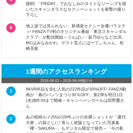
挑戦! 「FRIDAY」でおなじみのタイトなジーンズを脱
いだスキャンダラスなセクシーショットを衝撃の撮り
下ろし
地上波では見られない、新感覚セクシー女優バラエテ
5
ィ! FANZA TV初のオリジナル番組「東京スキャンダル
クラブ」が配信開始～うんぱい・架乃ゆらなど出演。
MCはみなみかわ、ゲスト芸人にぱーてぃちゃん、松
崎克俊
1週間のアクセスランキング
2026-08-01
～
2026-08-08
集計分
8KVR作品を含む人気の222作品が30%OFF! FANZA動
1
画が「春のパンツまつり30％OFF」第2弾を明日1日
(水)朝9:59まで開催～キャンペーンガールは田野憂さ
ん
あの桜樹ルイ(55)の28年ぶりの全裸ショットが「週刊
2
大衆」の袋とじに! 長らく絶版となっていた写真集
「櫻 - SAKURA -」もデジタル限定で発売～「今の私