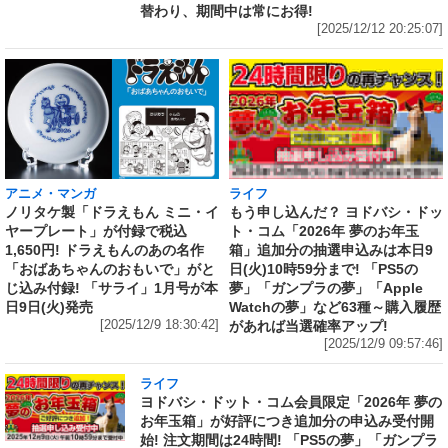
替わり、期間中は常にお得!
[2025/12/12 20:25:07]
アニメ・マンガ
ライフ
ノリタケ製「ドラえもん ミニ・イ
もう申し込んだ？ ヨドバシ・ドッ
ヤープレート」が付録で税込
ト・コム「2026年 夢のお年玉
1,650円! ドラえもんのあの名作
箱」追加分の抽選申込みは本日9
「おばあちゃんのおもいで」がと
日(火)10時59分まで! 「PS5の
じ込み付録! 「サライ」1月号が本
夢」「ガンプラの夢」「Apple
日9日(火)発売
Watchの夢」など63種～購入履歴
[2025/12/9 18:30:42]
があれば当選確率アップ!
[2025/12/9 09:57:46]
ライフ
ヨドバシ・ドット・コム会員限定「2026年 夢の
お年玉箱」が好評につき追加分の申込み受付開
始! 注文期間は24時間! 「PS5の夢」「ガンプラ