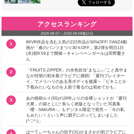
アクセスランキング
2026-08-07
～
2026-08-08
集計分
8KVR作品を含む人気の222作品が30%OFF! FANZA動
1
画が「春のパンツまつり30％OFF」第2弾を明日1日
(水)朝9:59まで開催～キャンペーンガールは田野憂さ
ん
「FRUITS ZIPPER」の水色担当“まなふぃ”こと真中ま
2
なが待望の初水着グラビアに挑戦! 「週刊プレイボー
イ」でメリハリのある美ボディを披露～「ビキニとか
下着みたいなものを人前で着るのは初めてかも」
あの桜樹ルイ(55)の28年ぶりの全裸ショットが「週刊
3
大衆」の袋とじに! 長らく絶版となっていた写真集
「櫻 - SAKURA -」もデジタル限定で発売～「今の私
もみたい！という声に調子にのってしまいました
(^◇^;)」
ぱーてぃーちゃんの信子(31)がまさかの初グラビアに
4