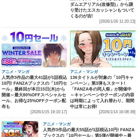
ダムエアリアル(改修型)」から譲
り受けたエスカッシャンもついて
くるのが吉!
[2026/1/26 11:20:13]
アニメ・マンガ
アニメ・マンガ
人気作3作品の最大41話が1話税込
136タイトルが対象の「10円キャ
10円! FANZAブックスの「10円セ
ンペーン」第3弾もスタート!
ール」最終回が本日15日(木)から
「FANZA冬の同人祭」が開催中
開催～最大80%OFFスペシャルセ
～キャンペーンやクーポンの内容
ール、お得な25%OFFクーポン配
は時期によって入れ替わり、期間
布も
中は常にお得!
[2026/1/15 19:10:17]
[2026/1/14 16:08:39]
アニメ・マンガ
人気作3作品の最大55話が1話税込10円! FANZA
ブックスの「10円セール」第5弾が開催中～最