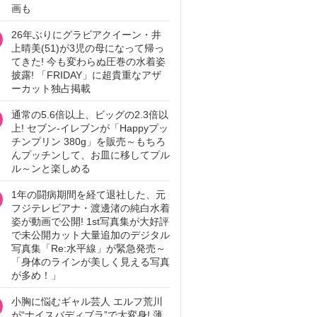
画も
26年ぶりにグラビアクイーン・井
上晴美(51)が3児の母になって帰っ
てきた! 今も変わらぬ圧巻の水着姿
披露! 「FRIDAY」に超貴重なアザ
ーカット独占掲載
通常の5.6倍以上、ビッグの2.3倍以
上! セブン‐イレブンが「Happyプッ
チンプリン 380g」を販売～もちろ
んプッチンして、お皿に移してプル
ル～ンと楽しめる
1年の闘病期間を経て退社した、元
フジテレビアナ・渡邊渚の純白水着
姿が動画で公開! 1st写真集が大好評
で未公開カット大量追加のデジタル
写真集「Re:水平線」が緊急発売～
「身体のラインが美しく見える写真
が多め！」
小胸に悩むギャル芸人 エルフ荒川
が“ナイスバディブラ”で大変身! 薄