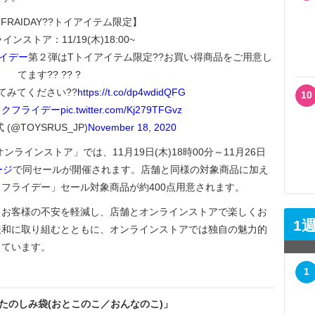
K FRAIDAY??トイアイテム限定】
ンストア：11/19(木)18:00~
イデー
第２弾はTトイアイテム限定??お買い得商品をご用意し
てます?? ?? ?
てみてください??
https://t.co/dp4wdidQFG
10
ックフライデー
pic.twitter.com/Kj279TFGvz
(@TOYSRUS_JP)
November 18, 2020
インストア」では、11月19日(木)18時00分～11月26日
ージ
で同セールが開催されます。店舗と同様の対象商品に加え
フライデー」セール対象商品が約400点用意されます。
お客様の不安を軽減し、店舗とオンラインストアで楽しくお
1
緩和に取り組むとともに、オンラインストアでは独自の魅力的
しています。
1
たのしみ袋(おとこのこ／おんなのこ)」