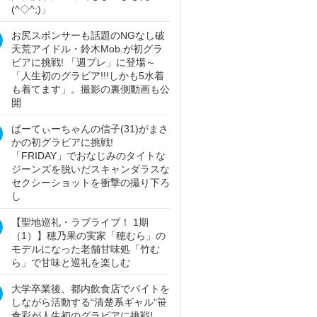
(^◇^;)」
お尻スポンサーも話題のNGなし破
天荒アイドル・鈴木Mob.が初グラ
ビアに挑戦! 「週プレ」に登場～
「人生初のグラビア!!!しかも5水着
も着てます」。撮影の裏側動画も公
開
ぱーてぃーちゃんの信子(31)がまさ
かの初グラビアに挑戦!
「FRIDAY」でおなじみのタイトな
ジーンズを脱いだスキャンダラスな
セクシーショットを衝撃の撮り下ろ
し
【聖地巡礼・ラブライブ！ 1期
（1）】穂乃果の実家「穂むら」の
モデルになった老舗甘味処「竹む
ら」で甘味と巡礼を楽しむ
大学卒業後、都内飲食店でバイトを
しながら活動する“清楚系ギャル”笹
倉彩が人生初のグラビアに挑戦!