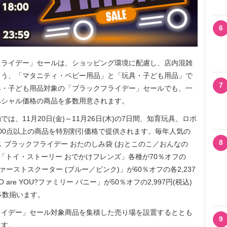
6
ライデー」セールは、ショッピング環境に配慮し、店内混雑
よう、「マタニティ・ベビー用品」と「玩具・子ども用品」で
7
具・子ども用品対象の「ブラックフライデー」セールでも、一
ペシャル価格の商品を多数用意されます。
、11月20日(金)～11月26日(木)の7日間、知育玩具、ロボ
00点以上の商品を特別割引価格で提供されます。毎年人気の
8
ス ブラックフライデー おたのしみ袋 (おとこのこ／おんなの
か、「トイ・ストーリー おでかけフレンズ」各種が70％オフの
ァーストスクーター (ブルー／ピンク)」が60％オフの各2,237
are YOU?ファミリー バニー」が50％オフの2,997円(税込)
多数揃います。
イデー」セール対象商品を集積した売り場を設置するととも
9
ます。