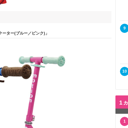
9
クーター(ブルー／ピンク)」
10
1
1