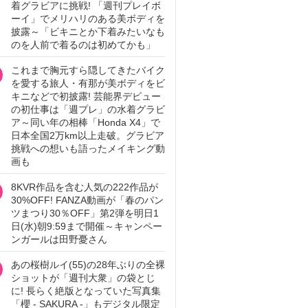
着グラビアに挑戦! 「週刊プレイボ
ーイ」でメリハリのある美ボディを
披露～「ビキニとか下着みたいなも
のを人前で着るのは初めてかも」
これまで胸元すら隠してきたバイク
を愛する旅人・有那が美ボディをビ
キニなどで初披露! 芸能界デビュー
の初仕事は「週プレ」の水着グラビ
ア～同い年の相棒「Honda X4」で
日本全国2万km以上走破。グラビア
挑戦への想いも語ったメイキング動
画も
8KVR作品を含む人気の222作品が
30%OFF! FANZA動画が「春のパン
ツまつり30％OFF」第2弾を明日1
日(水)朝9:59まで開催～キャンペー
ンガールは田野憂さん
あの桜樹ルイ(55)の28年ぶりの全裸
ショットが「週刊大衆」の袋とじ
に! 長らく絶版となっていた写真集
「櫻 - SAKURA -」もデジタル限定