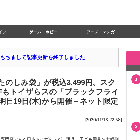
イフ
ゲーム・ホビー
アニメ・マンガ
1日をもちまして記事更新を終了しました
1
おたのしみ袋」が税込3,499円、スク
 今年もトイザらスの「ブラックフライ
日19日(木)から開催～ネット限定
[2020/11/18 22:58]
2
専門店である日本トイザらスが、玩具・子ども用品を大幅割