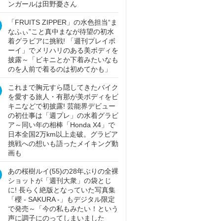
ンガールは田野憂さん
「FRUITS ZIPPER」の水色担当“ま
なふぃ”こと真中まなが待望の初水
着グラビアに挑戦! 「週刊プレイボ
ーイ」でメリハリのある美ボディを
披露～「ビキニとか下着みたいなも
のを人前で着るのは初めてかも」
これまで胸元すら隠してきたバイク
を愛する旅人・有那が美ボディをビ
キニなどで初披露! 芸能界デビュー
の初仕事は「週プレ」の水着グラビ
ア～同い年の相棒「Honda X4」で
日本全国2万km以上走破。グラビア
挑戦への想いも語ったメイキング動
画も
あの桜樹ルイ(55)の28年ぶりの全裸
ショットが「週刊大衆」の袋とじ
に! 長らく絶版となっていた写真集
「櫻 - SAKURA -」もデジタル限定
で発売～「今の私もみたい！という
声に調子にのってしまいました