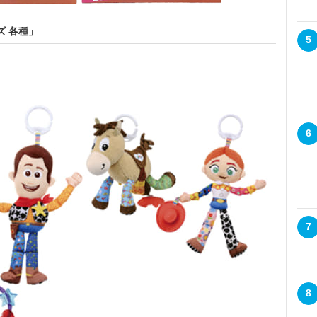
ズ 各種」
5
6
7
8