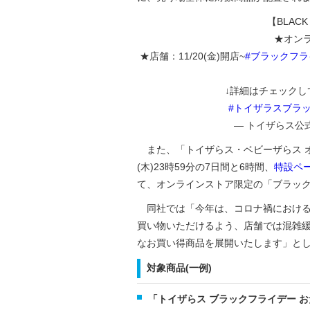
【BLAC
★オンライ
★店舗：11/20(金)開店~
#ブラックフラ
↓詳細はチェックし
#トイザラスブラ
— トイザらス公式 
また、「トイザらス・ベビーザらス オンラ
(木)23時59分の7日間と6時間、
特設ペ
て、オンラインストア限定の「ブラック
同社では「今年は、コロナ禍における
買い物いただけるよう、店舗では混雑
なお買い得商品を展開いたします」と
対象商品(一例)
「トイザらス ブラックフライデー お