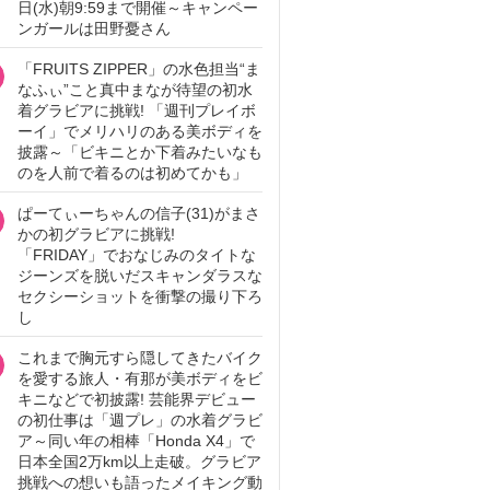
日(水)朝9:59まで開催～キャンペー
ンガールは田野憂さん
「FRUITS ZIPPER」の水色担当“ま
なふぃ”こと真中まなが待望の初水
着グラビアに挑戦! 「週刊プレイボ
ーイ」でメリハリのある美ボディを
披露～「ビキニとか下着みたいなも
のを人前で着るのは初めてかも」
ぱーてぃーちゃんの信子(31)がまさ
かの初グラビアに挑戦!
「FRIDAY」でおなじみのタイトな
ジーンズを脱いだスキャンダラスな
セクシーショットを衝撃の撮り下ろ
し
これまで胸元すら隠してきたバイク
を愛する旅人・有那が美ボディをビ
キニなどで初披露! 芸能界デビュー
の初仕事は「週プレ」の水着グラビ
ア～同い年の相棒「Honda X4」で
日本全国2万km以上走破。グラビア
挑戦への想いも語ったメイキング動