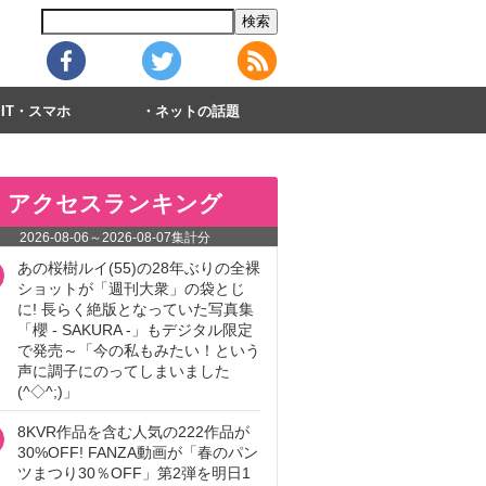
IT・スマホ
ネットの話題
アクセスランキング
2026-08-06
～
2026-08-07
集計分
あの桜樹ルイ(55)の28年ぶりの全裸
ショットが「週刊大衆」の袋とじ
に! 長らく絶版となっていた写真集
「櫻 - SAKURA -」もデジタル限定
で発売～「今の私もみたい！という
声に調子にのってしまいました
(^◇^;)」
8KVR作品を含む人気の222作品が
30%OFF! FANZA動画が「春のパン
ツまつり30％OFF」第2弾を明日1