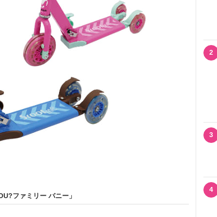
2
3
4
YOU?ファミリー バニー」