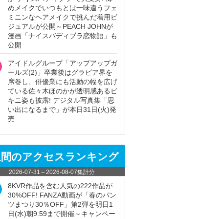
めメイクでいつもとは一味違うフェ
ミニンなヘアメイクで挑んだ着用ビ
ジュアルが公開～PEACH JOHNが
漫画「ナイスバディブラ恋物語」も
公開
アイドルグループ「アップアップガ
ールズ(2)」卒業後はグラビア界を
席巻し、俳優業にも活動の幅を広げ
ている佐々木ほのかが透明感あるビ
キニ姿も披露! デジタル写真集「思
い出になるまで」が本日31日(火)発
売
週間のアクセスランキング
2026-07-31
～
2026-08-07
集計分
8KVR作品を含む人気の222作品が
30%OFF! FANZA動画が「春のパン
ツまつり30％OFF」第2弾を明日1
日(水)朝9:59まで開催～キャンペー