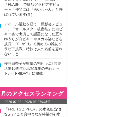
「FLASH」で鮮烈グラビアデビュ
ー～「仲間には『あやちゃみ』と呼
ばれています(笑)」
アイドル活動を経て、撮影会デビュ
ー、「オールスター後夜祭」に白ビ
キニ姿で出演して話題になった五木
ゆうりが白ビキニやメガネ姿などを
披露! 「FLASH」で初めての雑誌グ
ラビア挑戦～特技は人の名前を忘れ
ないこと
桜井日奈子が衝撃の初ビキニ! 芸能
活動10周年記念写真集の先行カッ
トが「FRIDAY」に掲載
ヵ月のアクセスランキング
2026-07-08
～
2026-08-07
集計分
「FRUITS ZIPPER」の水色担当“ま
なふぃ”こと真中まなが待望の初水