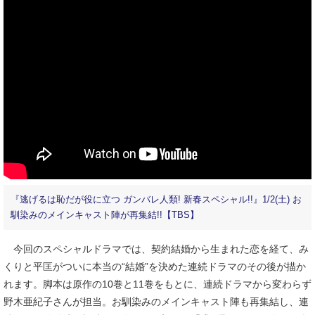
『逃げるは恥だが役に立つ ガンバレ人類! 新春スペシャル!!』1/2(土) お
馴染みのメインキャスト陣が再集結!!【TBS】
今回のスペシャルドラマでは、契約結婚から生まれた恋を経て、み
くりと平匡がついに本当の“結婚”を決めた連続ドラマのその後が描か
れます。脚本は原作の10巻と11巻をもとに、連続ドラマから変わらず
野木亜紀子さんが担当。お馴染みのメインキャスト陣も再集結し、連