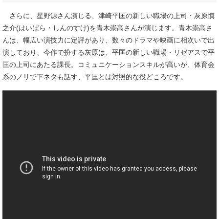
さらに、星野源さん演じる、津崎平匡の新しい職場の上司・灰原慎
之介(はいばら・しんのすけ)を青木崇高さんが演じます。青木崇高さ
んは、幅広い演技力に定評があり、数々のドラマや映画に相次いで出
演しており、今作で扮する灰原は、平匡の新しい職場・リゼアスで平
匡の上司にあたる課長。コミュニケーションスキルが高いが、体育会
系のノリで下ネタも話す、平匡とは対照的な役どころです。