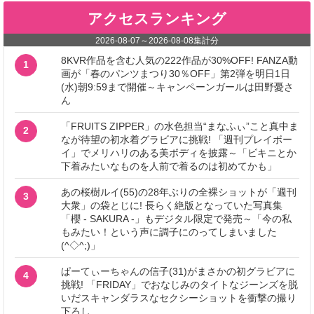
アクセスランキング
2026-08-07
～
2026-08-08
集計分
8KVR作品を含む人気の222作品が30%OFF! FANZA動
1
画が「春のパンツまつり30％OFF」第2弾を明日1日
(水)朝9:59まで開催～キャンペーンガールは田野憂さ
ん
「FRUITS ZIPPER」の水色担当“まなふぃ”こと真中ま
2
なが待望の初水着グラビアに挑戦! 「週刊プレイボー
イ」でメリハリのある美ボディを披露～「ビキニとか
下着みたいなものを人前で着るのは初めてかも」
あの桜樹ルイ(55)の28年ぶりの全裸ショットが「週刊
3
大衆」の袋とじに! 長らく絶版となっていた写真集
「櫻 - SAKURA -」もデジタル限定で発売～「今の私
もみたい！という声に調子にのってしまいました
(^◇^;)」
ぱーてぃーちゃんの信子(31)がまさかの初グラビアに
4
挑戦! 「FRIDAY」でおなじみのタイトなジーンズを脱
いだスキャンダラスなセクシーショットを衝撃の撮り
下ろし