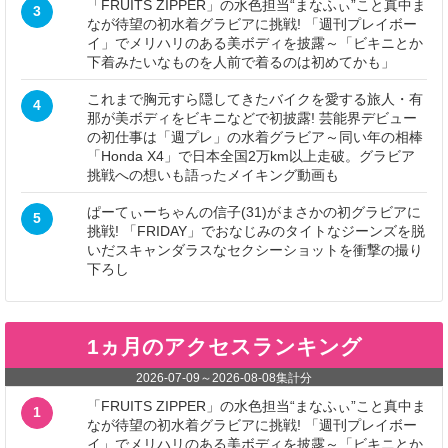
「FRUITS ZIPPER」の水色担当“まなふぃ”こと真中ま
3
なが待望の初水着グラビアに挑戦! 「週刊プレイボー
イ」でメリハリのある美ボディを披露～「ビキニとか
下着みたいなものを人前で着るのは初めてかも」
これまで胸元すら隠してきたバイクを愛する旅人・有
4
那が美ボディをビキニなどで初披露! 芸能界デビュー
の初仕事は「週プレ」の水着グラビア～同い年の相棒
「Honda X4」で日本全国2万km以上走破。グラビア
挑戦への想いも語ったメイキング動画も
ぱーてぃーちゃんの信子(31)がまさかの初グラビアに
5
挑戦! 「FRIDAY」でおなじみのタイトなジーンズを脱
いだスキャンダラスなセクシーショットを衝撃の撮り
下ろし
1ヵ月のアクセスランキング
2026-07-09
～
2026-08-08
集計分
「FRUITS ZIPPER」の水色担当“まなふぃ”こと真中ま
1
なが待望の初水着グラビアに挑戦! 「週刊プレイボー
イ」でメリハリのある美ボディを披露～「ビキニとか