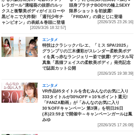
レラガール”溝端葵の抜群のルッ
頭身プラチナBODYの極上SEXY
クスと衝撃美ボディがイエローや
限界ショットを初披露!
黒ビキニで大炸裂! 「週刊少年チ
「FRIDAY」の袋とじに登場
ャンピオン」の表紙＆巻頭に登場
[2026/3/25 23:26:16]
[2026/3/26 18:32:57]
エンタメ
特技はクラシックバレエ、「ミス SPA!2025」
グランプリの三木優彩がスレンダー柔軟美ボデ
ィを真っ赤なランジェリー姿で披露! デジタル写
真集「黒猫フェイスの柔軟美ボディ」発売記念
で誌面カット公開
[2026/3/25 19:38:39]
エンタメ
VR作品85タイトルを含むみんなのお気に入り
333タイトルが30%OFF＋10％ポイント還元!
「FANZA動画」が「みんなのお気に入り
30％OFFキャンペーン 第3弾」を明日26日
(木)23:59まで開催中～キャンペーンガールは鳳
みゆ
[2026/3/25 17:26:08]