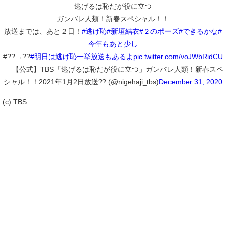
逃げるは恥だが役に立つ
ガンバレ人類！新春スペシャル！！
放送までは、あと２日！
#逃げ恥
#新垣結衣
#２のポーズ
#できるかな
#
今年もあと少し
#??→??
#明日は逃げ恥一挙放送もあるよ
pic.twitter.com/voJWbRidCU
— 【公式】TBS「逃げるは恥だが役に立つ」ガンバレ人類！新春スペ
シャル！！2021年1月2日放送?? (@nigehaji_tbs)
December 31, 2020
(c) TBS