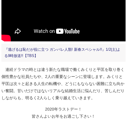
『逃げるは恥だが役に立つ ガンバレ人類! 新春スペシャル!!』1/2(土)よ
る9時放送!!【TBS】
連続ドラマの時とは違う新たな職場で働くみくりと平匡を取り巻く
個性豊かな社員たちや、2人の重要なシーンに登場します。みくりと
平匡は次々と起きる人生の転機や、どうにもならない困難に立ち向か
い奮闘。甘いだけではないリアルな結婚生活に悩んだり、苦しんだり
しながらも、明るく2人らしく乗り越えていきます。
2020年ラストデー！
皆さんよいお年をお過ごし下さい！