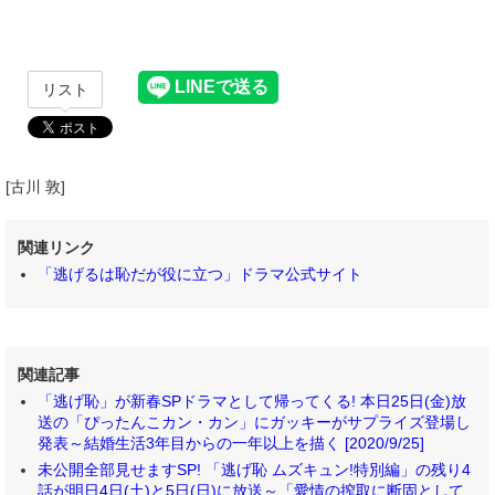
リスト
[古川 敦]
関連リンク
「逃げるは恥だが役に立つ」ドラマ公式サイト
関連記事
「逃げ恥」が新春SPドラマとして帰ってくる! 本日25日(金)放
送の「ぴったんこカン・カン」にガッキーがサプライズ登場し
発表～結婚生活3年目からの一年以上を描く [2020/9/25]
未公開全部見せますSP! 「逃げ恥 ムズキュン!特別編」の残り4
話が明日4日(土)と5日(日)に放送～「愛情の搾取に断固として