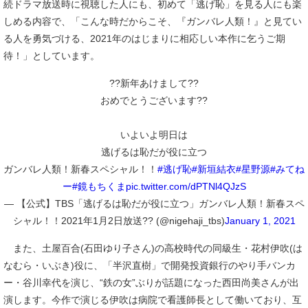
続ドラマ放送時に視聴した人にも、初めて「逃げ恥」を見る人にも楽
しめる内容で、「こんな時だからこそ、『ガンバレ人類！』と見てい
る人を勇気づける、2021年のはじまりに相応しい本作に乞うご期
待！」としています。
??新年あけまして??
おめでとうございます??
いよいよ明日は
逃げるは恥だが役に立つ
ガンバレ人類！新春スペシャル！！
#逃げ恥
#新垣結衣
#星野源
#みてね
ー
#鏡もちくま
pic.twitter.com/dPTNl4QJzS
— 【公式】TBS「逃げるは恥だが役に立つ」ガンバレ人類！新春スペ
シャル！！2021年1月2日放送?? (@nigehaji_tbs)
January 1, 2021
また、土屋百合(石田ゆり子さん)の高校時代の同級生・花村伊吹(は
なむら・いぶき)役に、「半沢直樹」で開発投資銀行のやり手バンカ
ー・谷川幸代を演じ、“鉄の女”ぶりが話題になった西田尚美さんが出
演します。今作で演じる伊吹は病院で看護師長として働いており、互