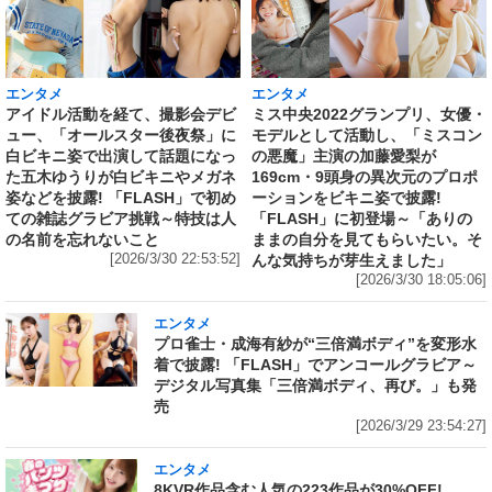
エンタメ
エンタメ
アイドル活動を経て、撮影会デビ
ミス中央2022グランプリ、女優・
ュー、「オールスター後夜祭」に
モデルとして活動し、「ミスコン
白ビキニ姿で出演して話題になっ
の悪魔」主演の加藤愛梨が
た五木ゆうりが白ビキニやメガネ
169cm・9頭身の異次元のプロポ
姿などを披露! 「FLASH」で初め
ーションをビキニ姿で披露!
ての雑誌グラビア挑戦～特技は人
「FLASH」に初登場～「ありの
の名前を忘れないこと
ままの自分を見てもらいたい。そ
[2026/3/30 22:53:52]
んな気持ちが芽生えました」
[2026/3/30 18:05:06]
エンタメ
プロ雀士・成海有紗が“三倍満ボディ”を変形水
着で披露! 「FLASH」でアンコールグラビア～
デジタル写真集「三倍満ボディ、再び。」も発
売
[2026/3/29 23:54:27]
エンタメ
8KVR作品含む人気の223作品が30%OFF!