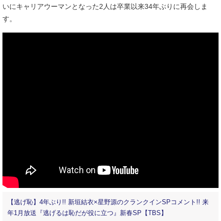
いにキャリアウーマンとなった2人は卒業以来34年ぶりに再会しま
す。
【逃げ恥】4年ぶり!! 新垣結衣×星野源のクランクインSPコメント!! 来
年1月放送『逃げるは恥だが役に立つ』新春SP【TBS】