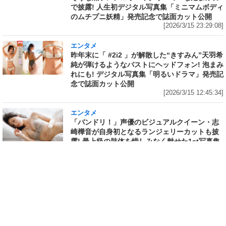
で披露! 人生初デジタル写真集「ミニマムボディ
のムチプニ妖精」発売記念で誌面カット公開
[2026/3/15 23:29:08]
エンタメ
昨年末に「 #2i2 」が解散した“きすみん”天羽希
純が弾けるようなバストにヘッドフォン! 泡まみ
れにも! デジタル写真集「明るいドラマ」発売記
念で誌面カット公開
[2026/3/15 12:45:34]
エンタメ
「バンドリ！」声優のビジュアルクイーン・志
崎樺音が自身初となるランジェリーカットも披
露! 最上級の肢体を惜しみなく魅せた1st写真集
の先行イメージカットが「FRIDAY」に掲載
[2026/3/12 22:36:14]