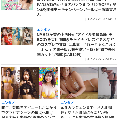
FANZA動画が「春のパンツまつり30％OFF」第
1弾を開催中～キャンペーンガールは伊藤舞雪さ
ん
[2026/3/28 20:14:19]
エンタメ
NMB48卒業の上西怜が“アイドル界最高峰”美
BODYを大胆胸開きチャイナドレスや男装など
のコスプレで披露! 写真集「 #れーちゃんこれく
しょん 」の電子版も発売決定～特別付録で未公
開カットも掲載 [写真10枚]
[2026/3/27 22:43:55]
エンタメ
エンタメ
昨年、芸能界デビューしたばかり
元タカラジェンヌで「さんま御
でグラビアシーンの頂点へ駆け上
殿」や「不適切にもほどがあ
がる大阪府出身の“奇跡のシンデ
る！」にも出演の吉田莉々加が9