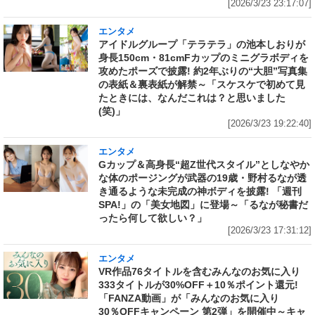
[2026/3/23 23:17:07]
エンタメ
アイドルグループ「テラテラ」の池本しおりが
身長150cm・81cmFカップのミニグラボディを
攻めたポーズで披露! 約2年ぶりの“大胆”写真集
の表紙＆裏表紙が解禁～「スケスケで初めて見
たときには、なんだこれは？と思いました
(笑)」
[2026/3/23 19:22:40]
エンタメ
Gカップ＆高身長“超Z世代スタイル”としなやか
な体のポージングが武器の19歳・野村るなが透
き通るような未完成の神ボディを披露! 「週刊
SPA!」の「美女地図」に登場～「るなが秘書だ
ったら何して欲しい？」
[2026/3/23 17:31:12]
エンタメ
VR作品76タイトルを含むみんなのお気に入り
333タイトルが30%OFF＋10％ポイント還元!
「FANZA動画」が「みんなのお気に入り
30％OFFキャンペーン 第2弾」を開催中～キャ