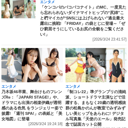
エンタメ
「ケンコバのバコバコナイト」のMC、一度見た
ら忘れられないダイナマイトヒップの“尻姉”こ
と椚マイカが“SNSには上げられない”過去最大
露出に挑戦! 「FRIDAY」の袋とじに登場～「ぜ
ひ窮屈そうにしているお尻の全貌をご覧くださ
い!」
[2026/3/24 23:41:57]
エンタメ
エンタメ
乃木坂46卒業、舞台けものフレン
「制コレ22」準グランプリの清純
ズRe：「JAPARI STAGE!」や、
派、ショートドラマ主演などで活
ドラマにも出演の相楽伊織が透明
躍する、まもなく20歳の透明感抜
感のある色気 をランジェリー姿で
群の松島かのんが教室でみずみず
披露! 「週刊 SPA!」の表紙と「美
しい美ヒップをあらわに! デジタ
女地図」に登場
ル写真集「天使のエール」発売記
[2026/3/24 19:24:18]
念で誌面カット公開