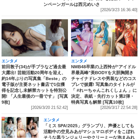
ンペーンガールは西元めいさ
[2026/3/23 16:36:40]
エンタメ
エンタメ
前田敦子(34)が手ブラなど過去最
NMB48卒業の上西怜が“アイドル
大露出! 芸能活動20周年を迎え、
界最高峰”美BODYを大胆胸開き
約14年ぶりの写真集「Beste」の
チャイナドレスや男装などのコス
電子版が主要ネット書店で1位獲
プレで披露! 写真集のタイトルが
得を記念し未解禁カットを特別公
「 #れーちゃんこれくしょん 」に
開! 「人生最後の一冊です」 [写真
決定、表紙・先行カット第2弾・
9枚]
特典写真も解禁 [写真10枚]
[2026/3/20 21:52:42]
[2026/3/17 22:54:28]
エンタメ
「ミス SPA!2025」グランプリ、声優としても
活動中の空見みあがマシュマロボディをこぼれ
そうな黒ランジェリーやクリーミーな泡まみれ