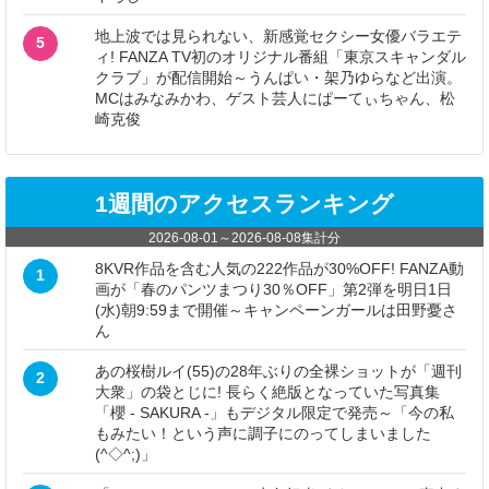
地上波では見られない、新感覚セクシー女優バラエテ
5
ィ! FANZA TV初のオリジナル番組「東京スキャンダル
クラブ」が配信開始～うんぱい・架乃ゆらなど出演。
MCはみなみかわ、ゲスト芸人にぱーてぃちゃん、松
崎克俊
1週間のアクセスランキング
2026-08-01
～
2026-08-08
集計分
8KVR作品を含む人気の222作品が30%OFF! FANZA動
1
画が「春のパンツまつり30％OFF」第2弾を明日1日
(水)朝9:59まで開催～キャンペーンガールは田野憂さ
ん
あの桜樹ルイ(55)の28年ぶりの全裸ショットが「週刊
2
大衆」の袋とじに! 長らく絶版となっていた写真集
「櫻 - SAKURA -」もデジタル限定で発売～「今の私
もみたい！という声に調子にのってしまいました
(^◇^;)」