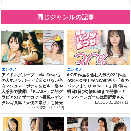
同じジャンルの記事
エンタメ
エンタメ
アイドルグループ「My_Stage」
8KVR作品を含む人気の222作品
の人気メンバー・浜辺ゆりなが色
が30%OFF! FANZA動画が「春の
白マシュマロボディをビキニ姿や
パンツまつり30％OFF」第2弾を
入浴姿で披露! 「FLASH」に初グ
明日1日(水)朝9:59まで開催～キ
ラビアのアザーカット掲載～デジ
ャンペーンガールは田野憂さん
タル写真集「天使の素顔」も発売
[2026/3/31 19:47:11]
[2026/3/31 21:40:12]