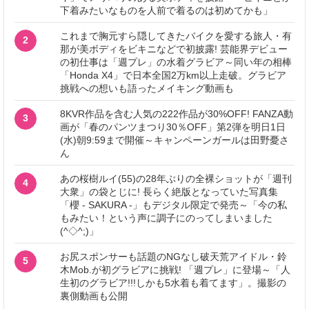
下着みたいなものを人前で着るのは初めてかも」
これまで胸元すら隠してきたバイクを愛する旅人・有
2
那が美ボディをビキニなどで初披露! 芸能界デビュー
の初仕事は「週プレ」の水着グラビア～同い年の相棒
「Honda X4」で日本全国2万km以上走破。グラビア
挑戦への想いも語ったメイキング動画も
8KVR作品を含む人気の222作品が30%OFF! FANZA動
3
画が「春のパンツまつり30％OFF」第2弾を明日1日
(水)朝9:59まで開催～キャンペーンガールは田野憂さ
ん
あの桜樹ルイ(55)の28年ぶりの全裸ショットが「週刊
4
大衆」の袋とじに! 長らく絶版となっていた写真集
「櫻 - SAKURA -」もデジタル限定で発売～「今の私
もみたい！という声に調子にのってしまいました
(^◇^;)」
お尻スポンサーも話題のNGなし破天荒アイドル・鈴
5
木Mob.が初グラビアに挑戦! 「週プレ」に登場～「人
生初のグラビア!!!しかも5水着も着てます」。撮影の
裏側動画も公開