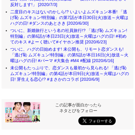
反対します!」 [2020/7/3]
二度目のキスはないのかしら!? いよいよムズキュン本番! 「逃
げ恥 ムズキュン!特別編」の第7話が本日30日(火)放送～火曜は
ハグの日! #ダンスのあとさき [2020/6/30]
ついに、新婚旅行という名の社員旅行!? 「逃げ恥 ムズキュン!
特別編」の第6話が本日23日(火)放送～火曜はハグの日! #初め
てのキス #よーく聴いて#イヤホン推奨 [2020/6/23]
ついに、ハグの日始めます! 未公開も、リモート恋ダンスも!
「逃げ恥 ムズキュン!特別編」の第5話が本日16日(火)放送～火
曜はハグの日! #パーマ #大集合 #M4 #配線 [2020/6/16]
未公開もたっぷりで、恋ダンスも最初から見られる! 「逃げ恥
ムズキュン!特別編」の第4話が本日9日(火)放送～火曜はハグの
日! 芽生える恋心!? #まさかのコラボ [2020/6/9]
この記事が面白かったら
ネタとぴをフォロー