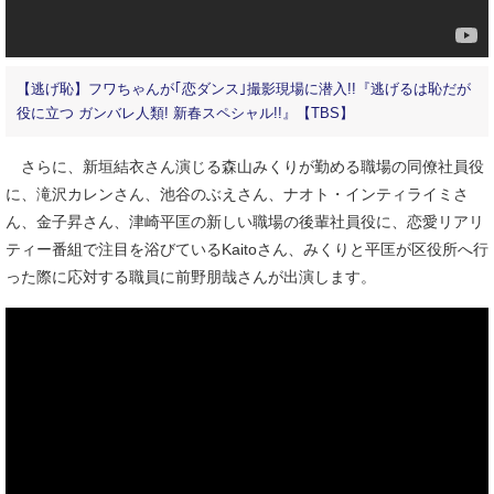
【逃げ恥】フワちゃんが｢恋ダンス｣撮影現場に潜入!!『逃げるは恥だが
役に立つ ガンバレ人類! 新春スペシャル!!』【TBS】
さらに、新垣結衣さん演じる森山みくりが勤める職場の同僚社員役
に、滝沢カレンさん、池谷のぶえさん、ナオト・インティライミさ
ん、金子昇さん、津崎平匡の新しい職場の後輩社員役に、恋愛リアリ
ティー番組で注目を浴びているKaitoさん、みくりと平匡が区役所へ行
った際に応対する職員に前野朋哉さんが出演します。