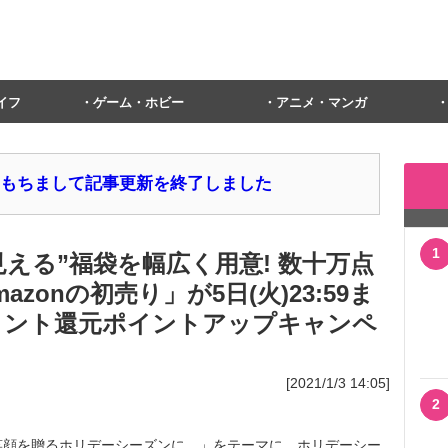
イフ
ゲーム・ホビー
アニメ・マンガ
1日をもちまして記事更新を終了しました
1
見える”福袋を幅広く用意! 数十万点
zonの初売り」が5日(火)23:59ま
ポイント還元ポイントアップキャンペ
[2021/1/3 14:05]
2
しく、笑顔を贈るホリデーシーズンに。」をテーマに、ホリデーシー