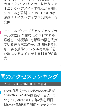
めメイクでいつもとは一味違うフェ
ミニンなヘアメイクで挑んだ着用ビ
ジュアルが公開～PEACH JOHNが
漫画「ナイスバディブラ恋物語」も
公開
アイドルグループ「アップアップガ
ールズ(2)」卒業後はグラビア界を
席巻し、俳優業にも活動の幅を広げ
ている佐々木ほのかが透明感あるビ
キニ姿も披露! デジタル写真集「思
い出になるまで」が本日31日(火)発
売
週間のアクセスランキング
2026-07-31
～
2026-08-07
集計分
8KVR作品を含む人気の222作品が
30%OFF! FANZA動画が「春のパン
ツまつり30％OFF」第2弾を明日1
日(水)朝9:59まで開催～キャンペー