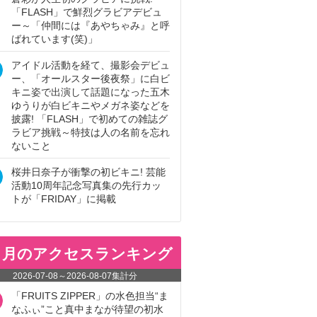
「FLASH」で鮮烈グラビアデビュ
ー～「仲間には『あやちゃみ』と呼
ばれています(笑)」
アイドル活動を経て、撮影会デビュ
ー、「オールスター後夜祭」に白ビ
キニ姿で出演して話題になった五木
ゆうりが白ビキニやメガネ姿などを
披露! 「FLASH」で初めての雑誌グ
ラビア挑戦～特技は人の名前を忘れ
ないこと
桜井日奈子が衝撃の初ビキニ! 芸能
活動10周年記念写真集の先行カッ
トが「FRIDAY」に掲載
ヵ月のアクセスランキング
2026-07-08
～
2026-08-07
集計分
「FRUITS ZIPPER」の水色担当“ま
なふぃ”こと真中まなが待望の初水