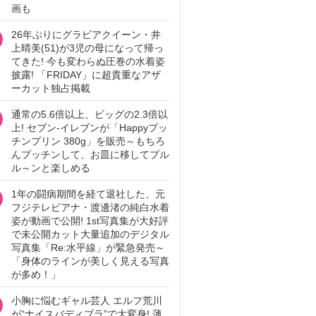
画も
26年ぶりにグラビアクイーン・井
上晴美(51)が3児の母になって帰っ
てきた! 今も変わらぬ圧巻の水着姿
披露! 「FRIDAY」に超貴重なアザ
ーカット独占掲載
通常の5.6倍以上、ビッグの2.3倍以
上! セブン‐イレブンが「Happyプッ
チンプリン 380g」を販売～もちろ
んプッチンして、お皿に移してプル
ル～ンと楽しめる
1年の闘病期間を経て退社した、元
フジテレビアナ・渡邊渚の純白水着
姿が動画で公開! 1st写真集が大好評
で未公開カット大量追加のデジタル
写真集「Re:水平線」が緊急発売～
「身体のラインが美しく見える写真
が多め！」
小胸に悩むギャル芸人 エルフ荒川
が“ナイスバディブラ”で大変身! 薄