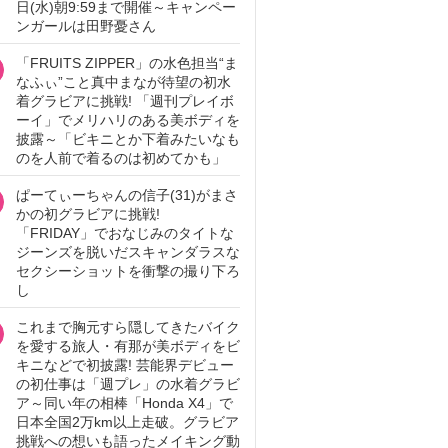
日(水)朝9:59まで開催～キャンペー
ンガールは田野憂さん
「FRUITS ZIPPER」の水色担当“ま
なふぃ”こと真中まなが待望の初水
着グラビアに挑戦! 「週刊プレイボ
ーイ」でメリハリのある美ボディを
披露～「ビキニとか下着みたいなも
のを人前で着るのは初めてかも」
ぱーてぃーちゃんの信子(31)がまさ
かの初グラビアに挑戦!
「FRIDAY」でおなじみのタイトな
ジーンズを脱いだスキャンダラスな
セクシーショットを衝撃の撮り下ろ
し
これまで胸元すら隠してきたバイク
を愛する旅人・有那が美ボディをビ
キニなどで初披露! 芸能界デビュー
の初仕事は「週プレ」の水着グラビ
ア～同い年の相棒「Honda X4」で
日本全国2万km以上走破。グラビア
挑戦への想いも語ったメイキング動