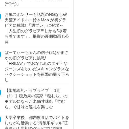
(^◇^;)」
お尻スポンサーも話題のNGなし破
天荒アイドル・鈴木Mob.が初グラ
ビアに挑戦! 「週プレ」に登場～
「人生初のグラビア!!!しかも5水着
も着てます」。撮影の裏側動画も公
開
ぱーてぃーちゃんの信子(31)がまさ
かの初グラビアに挑戦!
「FRIDAY」でおなじみのタイトな
ジーンズを脱いだスキャンダラスな
セクシーショットを衝撃の撮り下ろ
し
【聖地巡礼・ラブライブ！ 1期
（1）】穂乃果の実家「穂むら」の
モデルになった老舗甘味処「竹む
ら」で甘味と巡礼を楽しむ
大学卒業後、都内飲食店でバイトを
しながら活動する“清楚系ギャル”笹
倉彩が人生初のグラビアに挑戦!