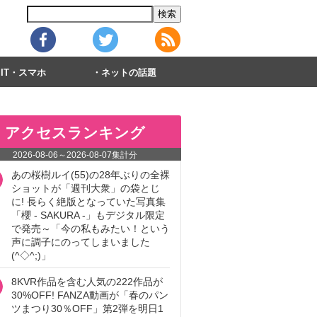
IT・スマホ
ネットの話題
アクセスランキング
2026-08-06
～
2026-08-07
集計分
あの桜樹ルイ(55)の28年ぶりの全裸
ショットが「週刊大衆」の袋とじ
に! 長らく絶版となっていた写真集
「櫻 - SAKURA -」もデジタル限定
で発売～「今の私もみたい！という
声に調子にのってしまいました
(^◇^;)」
8KVR作品を含む人気の222作品が
30%OFF! FANZA動画が「春のパン
ツまつり30％OFF」第2弾を明日1