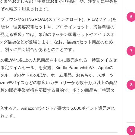
届くまでお楽しみの「中身はおまかせ福袋」や、注文前に中身を
れぞれ幅広く用意されます。
6
ンやSTINGROAD(スティングロード)、FILA(フィラ)を
福袋や、理美容家電セットや、プロテインセット、海鮮料理の
が見える福袋」では、象印のキッチン家電セットやアイリスオ
ミング福袋などが登場します。なお、福袋はセット商品のため、
り、別々に届く場合があるとのことです。
7
の数が4つ以上の人気商品を中心に販売される「特選タイムセ
ムセール」を実施。Kindle Paperwhiteや、Appleの
、ル・クルーゼのケトルのほか、ホーム用品、おもちゃ、スポーツ
azonデバイスなどの幅広いカテゴリーから数十万点以上の商品
8
規模の販売事業者様を応援する目的で、多くの商品も「特選タ
購入すると、Amazonポイントが最大で5,000ポイント還元され
されます。
9