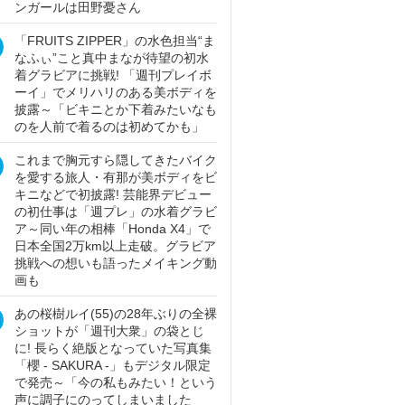
ンガールは田野憂さん
「FRUITS ZIPPER」の水色担当“ま
なふぃ”こと真中まなが待望の初水
着グラビアに挑戦! 「週刊プレイボ
ーイ」でメリハリのある美ボディを
披露～「ビキニとか下着みたいなも
のを人前で着るのは初めてかも」
これまで胸元すら隠してきたバイク
を愛する旅人・有那が美ボディをビ
キニなどで初披露! 芸能界デビュー
の初仕事は「週プレ」の水着グラビ
ア～同い年の相棒「Honda X4」で
日本全国2万km以上走破。グラビア
挑戦への想いも語ったメイキング動
画も
あの桜樹ルイ(55)の28年ぶりの全裸
ショットが「週刊大衆」の袋とじ
に! 長らく絶版となっていた写真集
「櫻 - SAKURA -」もデジタル限定
で発売～「今の私もみたい！という
声に調子にのってしまいました