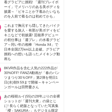
着グラビアに挑戦! 「週刊プレイボ
ーイ」でメリハリのある美ボディを
披露～「ビキニとか下着みたいなも
のを人前で着るのは初めてかも」
これまで胸元すら隠してきたバイク
を愛する旅人・有那が美ボディをビ
キニなどで初披露! 芸能界デビュー
の初仕事は「週プレ」の水着グラビ
ア～同い年の相棒「Honda X4」で
日本全国2万km以上走破。グラビア
挑戦への想いも語ったメイキング動
画も
8KVR作品を含む人気の222作品が
30%OFF! FANZA動画が「春のパン
ツまつり30％OFF」第2弾を明日1
日(水)朝9:59まで開催～キャンペー
ンガールは田野憂さん
あの桜樹ルイ(55)の28年ぶりの全裸
ショットが「週刊大衆」の袋とじ
に! 長らく絶版となっていた写真集
「櫻 - SAKURA -」もデジタル限定