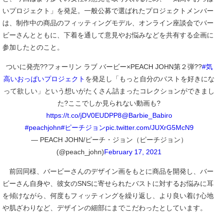
いプロジェクト」を発足。一般公募で選ばれたプロジェクトメンバー
は、制作中の商品のフィッティングモデル、オンライン座談会でバー
ビーさんとともに、下着を通して意見やお悩みなどを共有する企画に
参加したとのこと。
ついに発売??フォーリン ラブ バービー×PEACH JOHN第２弾??
#気
高いおっぱいプロジェクト
を発足し「もっと自分のバストを好きにな
って欲しい」という想いがたくさん詰まったコレクションができまし
た?ここでしか見られない動画も?
https://t.co/jDV0EUDPP8
@Barbie_Babiro
#peachjohn
#ピーチジョン
pic.twitter.com/JUXrG5McN9
— PEACH JOHN/ピーチ・ジョン（ピーチジョン）
(@peach_john)
February 17, 2021
前回同様、バービーさんのデザイン画をもとに商品を開発し、バー
ビーさん自身や、彼女のSNSに寄せられたバストに対するお悩みに耳
を傾けながら、何度もフィッティングを繰り返し、より良い着け心地
や肌ざわりなど、デザインの細部にまでこだわったとしています。