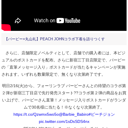
【バービー×丸山礼】PEACH JOHNコラボ下着を語りつくす
さらに、店舗限定ノベルティとして、店舗での購入者には、本ビジ
ュアルのポストカードを配布。さらに新宿三丁目店限定で、バービー
の「直筆メッセージ入り」ポストカードが当たるキャンペーンが実施
されます。いずれも数量限定で、無くなり次第終了です。
明日2/16(火)から、フォーリンラブ バービーさんとの待望のコラボ第
２弾が新宿三丁目店で先行発売スタート??コラボ第２弾の商品をお買
い上げで、バービーさん直筆！メッセージ入りポストカードがランダ
ムで30名様に当たる！※なくなり次第終了。
https://t.co/Qzwmx5wo5o
@Barbie_Babiro
#ピーチジョン
pic.twitter.com/1sDsSDS4nx