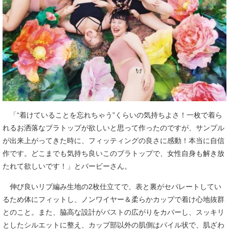
「“着けていることを忘れちゃう”くらいの気持ちよさ！一枚で着ら
れるお洒落なブラトップが欲しいと思って作ったのですが、サンプル
が出来上がってきた時に、フィッティングの良さに感動！本当に自信
作です。どこまでも気持ち良いこのブラトップで、女性自身も解き放
たれて欲しいです！」とバービーさん。
伸び良いリブ編み生地の2枚仕立てで、表と裏がセパレートしてい
るため体にフィットし、ノンワイヤー＆柔らかカップで着け心地抜群
とのこと。また、脇高な設計がバストの広がりをカバーし、スッキリ
としたシルエットに整え、カップ部以外の肌側はパイル状で、肌ざわ