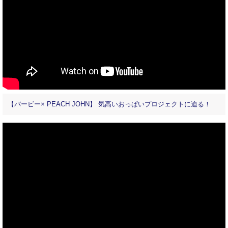
【バービー× PEACH JOHN】 気高いおっぱいプロジェクトに迫る！